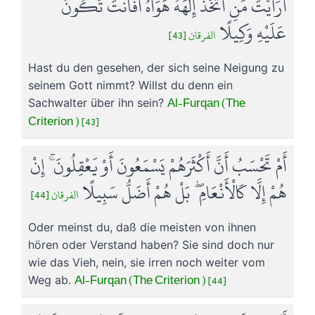
أَرَأَيْتَ مَنِ اتَّخَذَ إِلَٰهَهُ هَوَاهُ أَفَأَنتَ تَكُونُ
عَلَيْهِ وَكِيلًا
الفرقان [43]
Hast du den gesehen, der sich seine Neigung zu
seinem Gott nimmt? Willst du denn ein
Al-Furqan (The
Sachwalter über ihn sein?
Criterion ) [43]
أَمْ تَحْسَبُ أَنَّ أَكْثَرَهُمْ يَسْمَعُونَ أَوْ يَعْقِلُونَ ۚ إِنْ
هُمْ إِلَّا كَالْأَنْعَامِ ۖ بَلْ هُمْ أَضَلُّ سَبِيلًا
الفرقان [44]
Oder meinst du, daß die meisten von ihnen
hören oder Verstand haben? Sie sind doch nur
wie das Vieh, nein, sie irren noch weiter vom
Al-Furqan (The Criterion ) [44]
Weg ab.