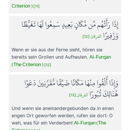
Criterion ) [11]
إِذَا رَأَتْهُم مِّن مَّكَانٍ بَعِيدٍ سَمِعُوا لَهَا تَغَيُّظًا
وَزَفِيرًا
الفرقان [12]
Wenn er sie aus der Ferne sieht, hören sie
Al-Furqan
bereits sein Grollen und Aufheulen.
(The Criterion ) [12]
وَإِذَا أُلْقُوا مِنْهَا مَكَانًا ضَيِّقًا مُّقَرَّنِينَ دَعَوْا
هُنَالِكَ ثُبُورًا
الفرقان [13]
Und wenn sie aneinandergebunden da in einen
engen Ort geworfen werden, rufen sie dort: O
Al-Furqan (The
weh, was für ein Verderben!