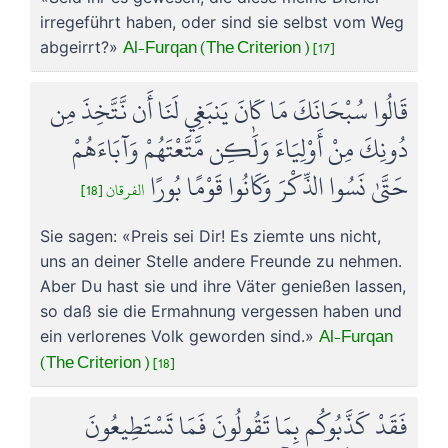
irregeführt haben, oder sind sie selbst vom Weg
Al-Furqan (The Criterion ) [17]
abgeirrt?»
قَالُوا سُبْحَانَكَ مَا كَانَ يَنبَغِي لَنَا أَن نَّتَّخِذَ مِن
دُونِكَ مِنْ أَوْلِيَاءَ وَلَٰكِن مَّتَّعْتَهُمْ وَآبَاءَهُمْ
حَتَّىٰ نَسُوا الذِّكْرَ وَكَانُوا قَوْمًا بُورًا
الفرقان [18]
Sie sagen: «Preis sei Dir! Es ziemte uns nicht,
uns an deiner Stelle andere Freunde zu nehmen.
Aber Du hast sie und ihre Väter genießen lassen,
so daß sie die Ermahnung vergessen haben und
Al-Furqan
ein verlorenes Volk geworden sind.»
(The Criterion ) [18]
فَقَدْ كَذَّبُوكُم بِمَا تَقُولُونَ فَمَا تَسْتَطِيعُونَ