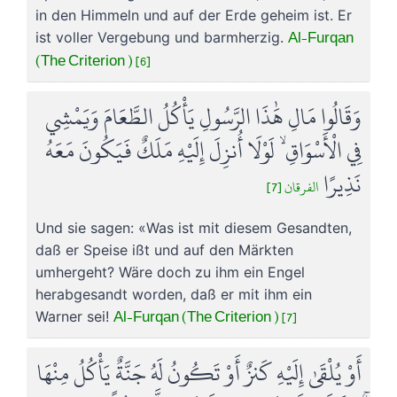
in den Himmeln und auf der Erde geheim ist. Er
Al-Furqan
ist voller Vergebung und barmherzig.
(The Criterion ) [6]
وَقَالُوا مَالِ هَٰذَا الرَّسُولِ يَأْكُلُ الطَّعَامَ وَيَمْشِي
فِي الْأَسْوَاقِ ۙ لَوْلَا أُنزِلَ إِلَيْهِ مَلَكٌ فَيَكُونَ مَعَهُ
نَذِيرًا
الفرقان [7]
Und sie sagen: «Was ist mit diesem Gesandten,
daß er Speise ißt und auf den Märkten
umhergeht? Wäre doch zu ihm ein Engel
herabgesandt worden, daß er mit ihm ein
Al-Furqan (The Criterion ) [7]
Warner sei!
أَوْ يُلْقَىٰ إِلَيْهِ كَنزٌ أَوْ تَكُونُ لَهُ جَنَّةٌ يَأْكُلُ مِنْهَا