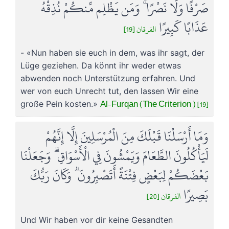
صَرْفًا وَلَا نَصْرًا ۚ وَمَن يَظْلِم مِّنكُمْ نُذِقْهُ
عَذَابًا كَبِيرًا
الفرقان [19]
- «Nun haben sie euch in dem, was ihr sagt, der
Lüge geziehen. Da könnt ihr weder etwas
abwenden noch Unterstützung erfahren. Und
wer von euch Unrecht tut, den lassen Wir eine
Al-Furqan (The Criterion ) [19]
große Pein kosten.»
وَمَا أَرْسَلْنَا قَبْلَكَ مِنَ الْمُرْسَلِينَ إِلَّا إِنَّهُمْ
لَيَأْكُلُونَ الطَّعَامَ وَيَمْشُونَ فِي الْأَسْوَاقِ ۗ وَجَعَلْنَا
بَعْضَكُمْ لِبَعْضٍ فِتْنَةً أَتَصْبِرُونَ ۗ وَكَانَ رَبُّكَ
بَصِيرًا
الفرقان [20]
Und Wir haben vor dir keine Gesandten