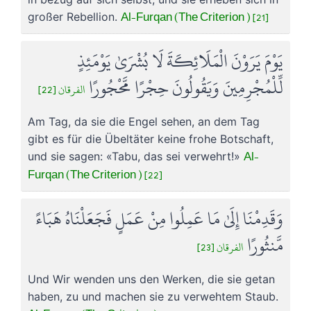
Al-Furqan (The Criterion ) [21]
großer Rebellion.
يَوْمَ يَرَوْنَ الْمَلَائِكَةَ لَا بُشْرَىٰ يَوْمَئِذٍ
لِّلْمُجْرِمِينَ وَيَقُولُونَ حِجْرًا مَّحْجُورًا
الفرقان [22]
Am Tag, da sie die Engel sehen, an dem Tag
gibt es für die Übeltäter keine frohe Botschaft,
Al-
und sie sagen: «Tabu, das sei verwehrt!»
Furqan (The Criterion ) [22]
وَقَدِمْنَا إِلَىٰ مَا عَمِلُوا مِنْ عَمَلٍ فَجَعَلْنَاهُ هَبَاءً
مَّنثُورًا
الفرقان [23]
Und Wir wenden uns den Werken, die sie getan
haben, zu und machen sie zu verwehtem Staub.