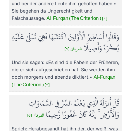
und bei der andere Leute ihm geholfen haben.»
Sie begehen da Ungerechtigkeit und
Al-Furqan (The Criterion ) [4]
Falschaussage.
وَقَالُوا أَسَاطِيرُ الْأَوَّلِينَ اكْتَتَبَهَا فَهِيَ تُمْلَىٰ عَلَيْهِ
بُكْرَةً وَأَصِيلًا
الفرقان [5]
Und sie sagen: «Es sind die Fabeln der Früheren,
die er sich aufgeschrieben hat. Sie werden ihm
Al-Furqan
doch morgens und abends diktiert.»
(The Criterion ) [5]
قُلْ أَنزَلَهُ الَّذِي يَعْلَمُ السِّرَّ فِي السَّمَاوَاتِ
وَالْأَرْضِ ۚ إِنَّهُ كَانَ غَفُورًا رَّحِيمًا
الفرقان [6]
Sprich: Herabgesandt hat ihn der, der weiß, was