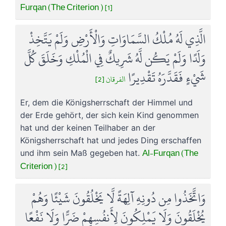
Furqan (The Criterion ) [1]
الَّذِي لَهُ مُلْكُ السَّمَاوَاتِ وَالْأَرْضِ وَلَمْ يَتَّخِذْ
وَلَدًا وَلَمْ يَكُن لَّهُ شَرِيكٌ فِي الْمُلْكِ وَخَلَقَ كُلَّ
شَيْءٍ فَقَدَّرَهُ تَقْدِيرًا
الفرقان [2]
Er, dem die Königsherrschaft der Himmel und
der Erde gehört, der sich kein Kind genommen
hat und der keinen Teilhaber an der
Königsherrschaft hat und jedes Ding erschaffen
Al-Furqan (The
und ihm sein Maß gegeben hat.
Criterion ) [2]
وَاتَّخَذُوا مِن دُونِهِ آلِهَةً لَّا يَخْلُقُونَ شَيْئًا وَهُمْ
يُخْلَقُونَ وَلَا يَمْلِكُونَ لِأَنفُسِهِمْ ضَرًّا وَلَا نَفْعًا