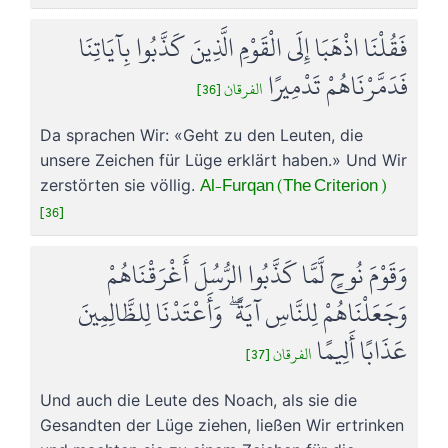
فَقُلْنَا اذْهَبَا إِلَى الْقَوْمِ الَّذِينَ كَذَّبُوا بِآيَاتِنَا
فَدَمَّرْنَاهُمْ تَدْمِيرًا
الفرقان [36]
Da sprachen Wir: «Geht zu den Leuten, die
unsere Zeichen für Lüge erklärt haben.» Und Wir
Al-Furqan (The Criterion )
zerstörten sie völlig.
[36]
وَقَوْمَ نُوحٍ لَّمَّا كَذَّبُوا الرُّسُلَ أَغْرَقْنَاهُمْ
وَجَعَلْنَاهُمْ لِلنَّاسِ آيَةً ۖ وَأَعْتَدْنَا لِلظَّالِمِينَ
عَذَابًا أَلِيمًا
الفرقان [37]
Und auch die Leute des Noach, als sie die
Gesandten der Lüge ziehen, ließen Wir ertrinken