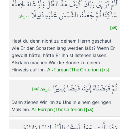
أَلَمْ تَرَ إِلَىٰ رَبِّكَ كَيْفَ مَدَّ الظِّلَّ وَلَوْ شَاءَ لَجَعَلَهُ
سَاكِنًا ثُمَّ جَعَلْنَا الشَّمْسَ عَلَيْهِ دَلِيلًا
الفرقان
[45]
Hast du denn nicht zu deinem Herrn geschaut,
wie Er den Schatten lang werden läßt? Wenn Er
gewollt hätte, hätte Er ihn stillstehen lassen.
Alsdann machen Wir die Sonne zu einem
Al-Furqan (The Criterion ) [45]
Hinweis auf ihn.
ثُمَّ قَبَضْنَاهُ إِلَيْنَا قَبْضًا يَسِيرًا
الفرقان [46]
Dann ziehen Wir ihn zu Uns in einem geringen
Al-Furqan (The Criterion ) [46]
Maß ein.
وَهُوَ الَّذِي جَعَلَ لَكُمُ اللَّيْلَ لِبَاسًا وَالنَّوْمَ