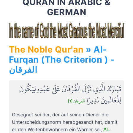
QURAN IN ARABIC &
GERMAN
The Noble Qur'an
» Al-
Furqan (The Criterion ) -
الفرقان
تَبَارَكَ الَّذِي نَزَّلَ الْفُرْقَانَ عَلَىٰ عَبْدِهِ لِيَكُونَ
لِلْعَالَمِينَ نَذِيرًا
الفرقان [1]
Gesegnet sei der, der auf seinen Diener die
Unterscheidungsnorm herabgesandt hat, damit
Al-
er den Weltenbewohnern ein Warner sei,