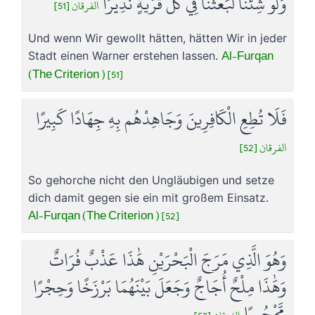
وَلَوْ شِئْنَا لَبَعَثْنَا فِي كُلِّ قَرْيَةٍ نَّذِيرًا
الفرقان [51]
Und wenn Wir gewollt hätten, hätten Wir in jeder
Al-Furqan
Stadt einen Warner erstehen lassen.
(The Criterion ) [51]
فَلَا تُطِعِ الْكَافِرِينَ وَجَاهِدْهُم بِهِ جِهَادًا كَبِيرًا
الفرقان [52]
So gehorche nicht den Ungläubigen und setze
dich damit gegen sie ein mit großem Einsatz.
Al-Furqan (The Criterion ) [52]
وَهُوَ الَّذِي مَرَجَ الْبَحْرَيْنِ هَٰذَا عَذْبٌ فُرَاتٌ
وَهَٰذَا مِلْحٌ أُجَاجٌ وَجَعَلَ بَيْنَهُمَا بَرْزَخًا وَحِجْرًا
مَّحْجُورًا