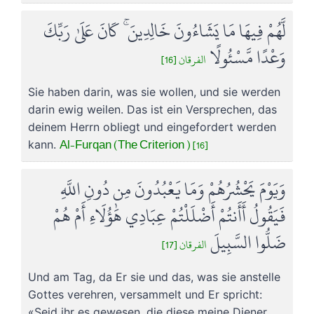
لَّهُمْ فِيهَا مَا يَشَاءُونَ خَالِدِينَ ۚ كَانَ عَلَىٰ رَبِّكَ
وَعْدًا مَّسْئُولًا
الفرقان [16]
Sie haben darin, was sie wollen, und sie werden
darin ewig weilen. Das ist ein Versprechen, das
deinem Herrn obliegt und eingefordert werden
Al-Furqan (The Criterion ) [16]
kann.
وَيَوْمَ يَحْشُرُهُمْ وَمَا يَعْبُدُونَ مِن دُونِ اللَّهِ
فَيَقُولُ أَأَنتُمْ أَضْلَلْتُمْ عِبَادِي هَٰؤُلَاءِ أَمْ هُمْ
ضَلُّوا السَّبِيلَ
الفرقان [17]
Und am Tag, da Er sie und das, was sie anstelle
Gottes verehren, versammelt und Er spricht:
«Seid ihr es gewesen, die diese meine Diener