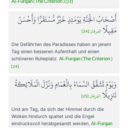
Al-Furqan (The Criterion ) [23]
أَصْحَابُ الْجَنَّةِ يَوْمَئِذٍ خَيْرٌ مُّسْتَقَرًّا وَأَحْسَنُ
مَقِيلًا
الفرقان [24]
Die Gefährten des Paradieses haben an jenem
Tag einen besseren Aufenthalt und einen
Al-Furqan (The Criterion )
schöneren Ruheplatz.
[24]
وَيَوْمَ تَشَقَّقُ السَّمَاءُ بِالْغَمَامِ وَنُزِّلَ الْمَلَائِكَةُ
تَنزِيلًا
الفرقان [25]
Und am Tag, da sich der Himmel durch die
Wolken hindurch spaltet und die Engel
Al-Furqan
eindrucksvoll herabgesandt werden,