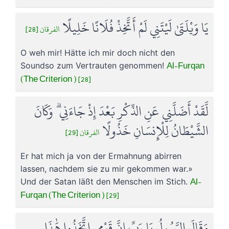
يَا وَيْلَتَىٰ لَيْتَنِي لَمْ أَتَّخِذْ فُلَانًا خَلِيلًا
الفرقان [28]
O weh mir! Hätte ich mir doch nicht den
Al-Furqan
Soundso zum Vertrauten genommen!
(The Criterion ) [28]
لَّقَدْ أَضَلَّنِي عَنِ الذِّكْرِ بَعْدَ إِذْ جَاءَنِي ۗ وَكَانَ
الشَّيْطَانُ لِلْإِنسَانِ خَذُولًا
الفرقان [29]
Er hat mich ja von der Ermahnung abirren
lassen, nachdem sie zu mir gekommen war.»
Al-
Und der Satan läßt den Menschen im Stich.
Furqan (The Criterion ) [29]
وَقَالَ الرَّسُولُ يَا رَبِّ إِنَّ قَوْمِي اتَّخَذُوا هَٰذَا