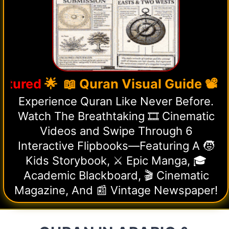
d
🌟 📖 Quran Visual Guide 📽️ Cinem
Experience Quran Like Never Before.
Watch The Breathtaking 🎞️ Cinematic
Videos and Swipe Through 6
Interactive Flipbooks—Featuring A 🧒
Kids Storybook, ⚔️ Epic Manga, 🎓
Academic Blackboard, 🎬 Cinematic
Magazine, And 📰 Vintage Newspaper!