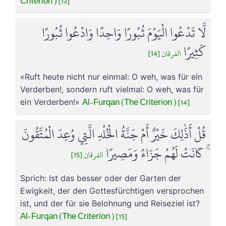
Criterion ) [13]
لَّا تَدْعُوا الْيَوْمَ ثُبُورًا وَاحِدًا وَادْعُوا ثُبُورًا
كَثِيرًا
الفرقان [14]
«Ruft heute nicht nur einmal: O weh, was für ein
Verderben!, sondern ruft vielmal: O weh, was für
Al-Furqan (The Criterion ) [14]
ein Verderben!»
قُلْ أَذَٰلِكَ خَيْرٌ أَمْ جَنَّةُ الْخُلْدِ الَّتِي وُعِدَ الْمُتَّقُونَ
ۚ كَانَتْ لَهُمْ جَزَاءً وَمَصِيرًا
الفرقان [15]
Sprich: Ist das besser oder der Garten der
Ewigkeit, der den Gottesfürchtigen versprochen
ist, und der für sie Belohnung und Reiseziel ist?
Al-Furqan (The Criterion ) [15]