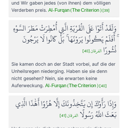
und Wir gaben jedes (von ihnen) dem völligen
Al-Furqan (The Criterion ) [39]
Verderben preis.
وَلَقَدْ أَتَوْا عَلَى الْقَرْيَةِ الَّتِي أُمْطِرَتْ مَطَرَ السَّوْءِ
ۚ أَفَلَمْ يَكُونُوا يَرَوْنَهَا ۚ بَلْ كَانُوا لَا يَرْجُونَ
نُشُورًا
الفرقان [40]
Sie kamen doch an der Stadt vorbei, auf die der
Unheilsregen niederging. Haben sie sie denn
nicht gesehen? Nein, sie erwarten keine
Al-Furqan (The Criterion ) [40]
Auferweckung.
وَإِذَا رَأَوْكَ إِن يَتَّخِذُونَكَ إِلَّا هُزُوًا أَهَٰذَا الَّذِي
بَعَثَ اللَّهُ رَسُولًا
الفرقان [41]