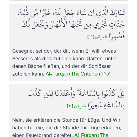
تَبَارَكَ الَّذِي إِن شَاءَ جَعَلَ لَكَ خَيْرًا مِّن ذَٰلِكَ
جَنَّاتٍ تَجْرِي مِن تَحْتِهَا الْأَنْهَارُ وَيَجْعَل لَّكَ
قُصُورًا
الفرقان [10]
Gesegnet sei der, der dir, wenn Er will, etwas
Besseres als dies zuteilen kann: Gärten, unter
denen Bäche fließen, und der dir Schlösser
Al-Furqan (The Criterion ) [10]
zuteilen kann.
بَلْ كَذَّبُوا بِالسَّاعَةِ ۖ وَأَعْتَدْنَا لِمَن كَذَّبَ
بِالسَّاعَةِ سَعِيرًا
الفرقان [11]
Nein, sie erklären die Stunde für Lüge. Und Wir
haben für die, die die Stunde für Lüge erklären,
Al-Furqan (The
einen Feuerbrand bereitet.