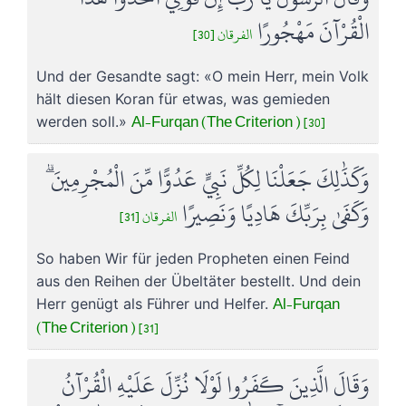
الْقُرْآنَ مَهْجُورًا
الفرقان [30]
Und der Gesandte sagt: «O mein Herr, mein Volk
hält diesen Koran für etwas, was gemieden
Al-Furqan (The Criterion ) [30]
werden soll.»
وَكَذَٰلِكَ جَعَلْنَا لِكُلِّ نَبِيٍّ عَدُوًّا مِّنَ الْمُجْرِمِينَ ۗ
وَكَفَىٰ بِرَبِّكَ هَادِيًا وَنَصِيرًا
الفرقان [31]
So haben Wir für jeden Propheten einen Feind
aus den Reihen der Übeltäter bestellt. Und dein
Al-Furqan
Herr genügt als Führer und Helfer.
(The Criterion ) [31]
وَقَالَ الَّذِينَ كَفَرُوا لَوْلَا نُزِّلَ عَلَيْهِ الْقُرْآنُ