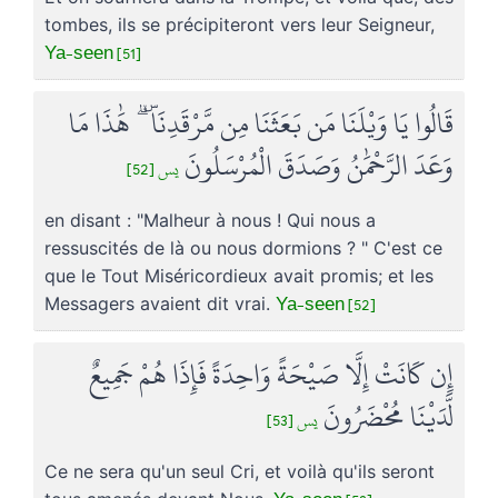
tombes, ils se précipiteront vers leur Seigneur,
Ya-seen [51]
قَالُوا يَا وَيْلَنَا مَن بَعَثَنَا مِن مَّرْقَدِنَا ۜ ۗ هَٰذَا مَا
وَعَدَ الرَّحْمَٰنُ وَصَدَقَ الْمُرْسَلُونَ
يس [52]
en disant : "Malheur à nous ! Qui nous a
ressuscités de là ou nous dormions ? " C'est ce
que le Tout Miséricordieux avait promis; et les
Ya-seen [52]
Messagers avaient dit vrai.
إِن كَانَتْ إِلَّا صَيْحَةً وَاحِدَةً فَإِذَا هُمْ جَمِيعٌ
لَّدَيْنَا مُحْضَرُونَ
يس [53]
Ce ne sera qu'un seul Cri, et voilà qu'ils seront