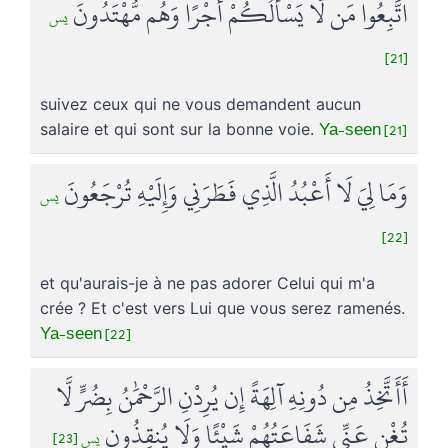
اتَّبِعُوا مَن لَّا يَسْأَلُكُمْ أَجْرًا وَهُم مُّهْتَدُونَ
يس
[21]
suivez ceux qui ne vous demandent aucun
Ya-seen [21]
salaire et qui sont sur la bonne voie.
وَمَا لِيَ لَا أَعْبُدُ الَّذِي فَطَرَنِي وَإِلَيْهِ تُرْجَعُونَ
يس
[22]
et qu'aurais-je à ne pas adorer Celui qui m'a
crée ? Et c'est vers Lui que vous serez ramenés.
Ya-seen [22]
أَأَتَّخِذُ مِن دُونِهِ آلِهَةً إِن يُرِدْنِ الرَّحْمَٰنُ بِضُرٍّ لَّا
تُغْنِ عَنِّي شَفَاعَتُهُمْ شَيْئًا وَلَا يُنقِذُونِ
يس [23]