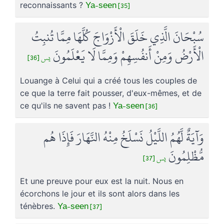
Ya-seen [35]
reconnaissants ?
سُبْحَانَ الَّذِي خَلَقَ الْأَزْوَاجَ كُلَّهَا مِمَّا تُنبِتُ
الْأَرْضُ وَمِنْ أَنفُسِهِمْ وَمِمَّا لَا يَعْلَمُونَ
يس [36]
Louange à Celui qui a créé tous les couples de
ce que la terre fait pousser, d'eux-mêmes, et de
Ya-seen [36]
ce qu'ils ne savent pas !
وَآيَةٌ لَّهُمُ اللَّيْلُ نَسْلَخُ مِنْهُ النَّهَارَ فَإِذَا هُم
مُّظْلِمُونَ
يس [37]
Et une preuve pour eux est la nuit. Nous en
écorchons le jour et ils sont alors dans les
Ya-seen [37]
ténèbres.