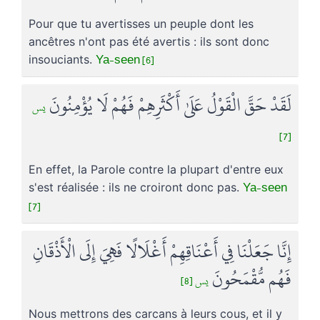
Pour que tu avertisses un peuple dont les
ancêtres n'ont pas été avertis : ils sont donc
Ya-seen [6]
insouciants.
لَقَدْ حَقَّ الْقَوْلُ عَلَىٰ أَكْثَرِهِمْ فَهُمْ لَا يُؤْمِنُونَ
يس
[7]
En effet, la Parole contre la plupart d'entre eux
Ya-seen
s'est réalisée : ils ne croiront donc pas.
[7]
إِنَّا جَعَلْنَا فِي أَعْنَاقِهِمْ أَغْلَالًا فَهِيَ إِلَى الْأَذْقَانِ
فَهُم مُّقْمَحُونَ
يس [8]
Nous mettrons des carcans à leurs cous, et il y