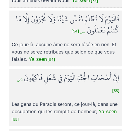
Ya-seen [53]
tous amenés devant Nous.
فَالْيَوْمَ لَا تُظْلَمُ نَفْسٌ شَيْئًا وَلَا تُجْزَوْنَ إِلَّا مَا
كُنتُمْ تَعْمَلُونَ
يس [54]
Ce jour-là, aucune âme ne sera lésée en rien. Et
vous ne serez rétribués que selon ce que vous
Ya-seen [54]
faisiez.
إِنَّ أَصْحَابَ الْجَنَّةِ الْيَوْمَ فِي شُغُلٍ فَاكِهُونَ
يس
[55]
Les gens du Paradis seront, ce jour-là, dans une
Ya-seen
occupation qui les remplit de bonheur;
[55]