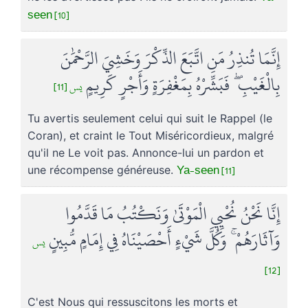
seen [10]
إِنَّمَا تُنذِرُ مَنِ اتَّبَعَ الذِّكْرَ وَخَشِيَ الرَّحْمَٰنَ
بِالْغَيْبِ ۖ فَبَشِّرْهُ بِمَغْفِرَةٍ وَأَجْرٍ كَرِيمٍ
يس [11]
Tu avertis seulement celui qui suit le Rappel (le
Coran), et craint le Tout Miséricordieux, malgré
qu'il ne Le voit pas. Annonce-lui un pardon et
Ya-seen [11]
une récompense généreuse.
إِنَّا نَحْنُ نُحْيِي الْمَوْتَىٰ وَنَكْتُبُ مَا قَدَّمُوا
وَآثَارَهُمْ ۚ وَكُلَّ شَيْءٍ أَحْصَيْنَاهُ فِي إِمَامٍ مُّبِينٍ
يس
[12]
C'est Nous qui ressuscitons les morts et