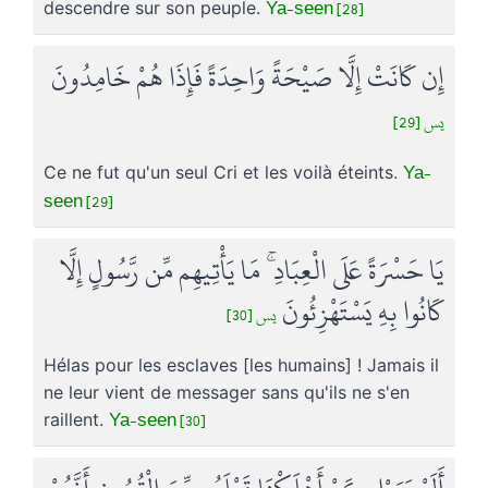
Ya-seen [28]
descendre sur son peuple.
إِن كَانَتْ إِلَّا صَيْحَةً وَاحِدَةً فَإِذَا هُمْ خَامِدُونَ
يس [29]
Ya-
Ce ne fut qu'un seul Cri et les voilà éteints.
seen [29]
يَا حَسْرَةً عَلَى الْعِبَادِ ۚ مَا يَأْتِيهِم مِّن رَّسُولٍ إِلَّا
كَانُوا بِهِ يَسْتَهْزِئُونَ
يس [30]
Hélas pour les esclaves [les humains] ! Jamais il
ne leur vient de messager sans qu'ils ne s'en
Ya-seen [30]
raillent.