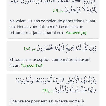
أَلَمْ يَرَوْا كَمْ أَهْلَكْنَا قَبْلَهُم مِّنَ الْقُرُونِ أَنَّهُمْ
إِلَيْهِمْ لَا يَرْجِعُونَ
يس [31]
Ne voient-ils pas combien de générations avant
eux Nous avons fait périr ? Lesquelles ne
Ya-seen [31]
retourneront jamais parmi eux.
وَإِن كُلٌّ لَّمَّا جَمِيعٌ لَّدَيْنَا مُحْضَرُونَ
يس [32]
Et tous sans exception comparaîtront devant
Ya-seen [32]
Nous.
وَآيَةٌ لَّهُمُ الْأَرْضُ الْمَيْتَةُ أَحْيَيْنَاهَا وَأَخْرَجْنَا
مِنْهَا حَبًّا فَمِنْهُ يَأْكُلُونَ
يس [33]
Une preuve pour eux est la terre morte, à