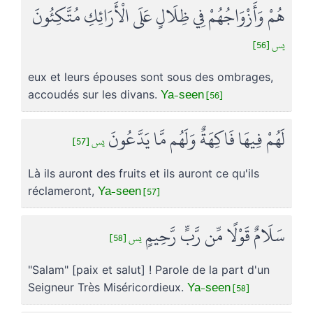
هُمْ وَأَزْوَاجُهُمْ فِي ظِلَالٍ عَلَى الْأَرَائِكِ مُتَّكِئُونَ
يس [56]
eux et leurs épouses sont sous des ombrages,
Ya-seen [56]
accoudés sur les divans.
لَهُمْ فِيهَا فَاكِهَةٌ وَلَهُم مَّا يَدَّعُونَ
يس [57]
Là ils auront des fruits et ils auront ce qu'ils
Ya-seen [57]
réclameront,
سَلَامٌ قَوْلًا مِّن رَّبٍّ رَّحِيمٍ
يس [58]
"Salam" [paix et salut] ! Parole de la part d'un
Ya-seen [58]
Seigneur Très Miséricordieux.