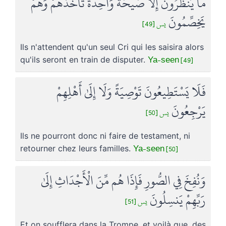
مَا يَنظُرُونَ إِلَّا صَيْحَةً وَاحِدَةً تَأْخُذُهُمْ وَهُمْ
يَخِصِّمُونَ
يس [49]
Ils n'attendent qu'un seul Cri qui les saisira alors
Ya-seen [49]
qu'ils seront en train de disputer.
فَلَا يَسْتَطِيعُونَ تَوْصِيَةً وَلَا إِلَىٰ أَهْلِهِمْ
يَرْجِعُونَ
يس [50]
Ils ne pourront donc ni faire de testament, ni
Ya-seen [50]
retourner chez leurs familles.
وَنُفِخَ فِي الصُّورِ فَإِذَا هُم مِّنَ الْأَجْدَاثِ إِلَىٰ
رَبِّهِمْ يَنسِلُونَ
يس [51]
Et on soufflera dans la Trompe, et voilà que, des