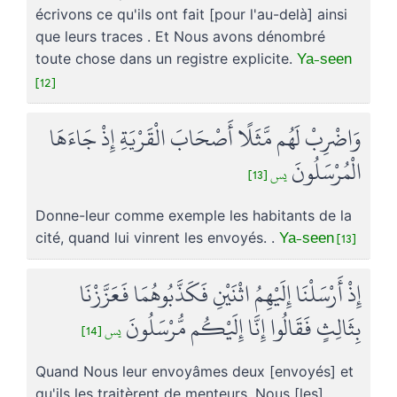
écrivons ce qu'ils ont fait [pour l'au-delà] ainsi
que leurs traces . Et Nous avons dénombré
Ya-seen
toute chose dans un registre explicite.
[12]
وَاضْرِبْ لَهُم مَّثَلًا أَصْحَابَ الْقَرْيَةِ إِذْ جَاءَهَا
الْمُرْسَلُونَ
يس [13]
Donne-leur comme exemple les habitants de la
Ya-seen [13]
cité, quand lui vinrent les envoyés. .
إِذْ أَرْسَلْنَا إِلَيْهِمُ اثْنَيْنِ فَكَذَّبُوهُمَا فَعَزَّزْنَا
بِثَالِثٍ فَقَالُوا إِنَّا إِلَيْكُم مُّرْسَلُونَ
يس [14]
Quand Nous leur envoyâmes deux [envoyés] et
qu'ils les traitèrent de menteurs. Nous [les]