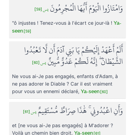
وَامْتَازُوا الْيَوْمَ أَيُّهَا الْمُجْرِمُونَ
يس [59]
Ya-
"ô injustes ! Tenez-vous à l'écart ce jour-là !
seen [59]
أَلَمْ أَعْهَدْ إِلَيْكُمْ يَا بَنِي آدَمَ أَن لَّا تَعْبُدُوا
الشَّيْطَانَ ۖ إِنَّهُ لَكُمْ عَدُوٌّ مُّبِينٌ
يس [60]
Ne vous ai-Je pas engagés, enfants d'Adam, à
ne pas adorer le Diable ? Car il est vraiment
Ya-seen [60]
pour vous un ennemi déclaré,
وَأَنِ اعْبُدُونِي ۚ هَٰذَا صِرَاطٌ مُّسْتَقِيمٌ
يس [61]
et [ne vous ai-Je pas engagés] à M'adorer ?
Ya-seen [61]
Voilà un chemin bien droit.