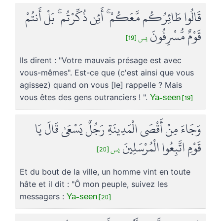
قَالُوا طَائِرُكُم مَّعَكُمْ ۚ أَئِن ذُكِّرْتُم ۚ بَلْ أَنتُمْ
قَوْمٌ مُّسْرِفُونَ
يس [19]
Ils dirent : "Votre mauvais présage est avec
vous-mêmes". Est-ce que (c'est ainsi que vous
agissez) quand on vous [le] rappelle ? Mais
Ya-seen [19]
vous êtes des gens outranciers ! ".
وَجَاءَ مِنْ أَقْصَى الْمَدِينَةِ رَجُلٌ يَسْعَىٰ قَالَ يَا
قَوْمِ اتَّبِعُوا الْمُرْسَلِينَ
يس [20]
Et du bout de la ville, un homme vint en toute
hâte et il dit : "Ô mon peuple, suivez les
Ya-seen [20]
messagers :