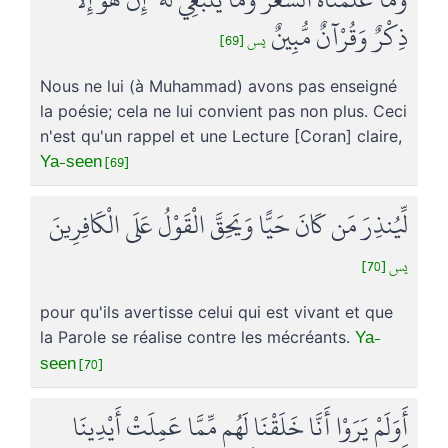
ذِكْرٌ وَقُرْآنٌ مُّبِينٌ
يس [69]
Nous ne lui (à Muhammad) avons pas enseigné
la poésie; cela ne lui convient pas non plus. Ceci
n'est qu'un rappel et une Lecture [Coran] claire,
Ya-seen [69]
لِّيُنذِرَ مَن كَانَ حَيًّا وَيَحِقَّ الْقَوْلُ عَلَى الْكَافِرِينَ
يس [70]
pour qu'ils avertisse celui qui est vivant et que
Ya-
la Parole se réalise contre les mécréants.
seen [70]
أَوَلَمْ يَرَوْا أَنَّا خَلَقْنَا لَهُم مِّمَّا عَمِلَتْ أَيْدِينَا