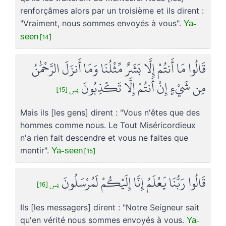
renforçâmes alors par un troisième et ils dirent :
Ya-
"Vraiment, nous sommes envoyés à vous".
seen [14]
قَالُوا مَا أَنتُمْ إِلَّا بَشَرٌ مِّثْلُنَا وَمَا أَنزَلَ الرَّحْمَٰنُ
مِن شَيْءٍ إِنْ أَنتُمْ إِلَّا تَكْذِبُونَ
يس [15]
Mais ils [les gens] dirent : "Vous n'êtes que des
hommes comme nous. Le Tout Miséricordieux
n'a rien fait descendre et vous ne faites que
Ya-seen [15]
mentir".
قَالُوا رَبُّنَا يَعْلَمُ إِنَّا إِلَيْكُمْ لَمُرْسَلُونَ
يس [16]
Ils [les messagers] dirent : "Notre Seigneur sait
Ya-
qu'en vérité nous sommes envoyés à vous.