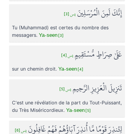
إِنَّكَ لَمِنَ الْمُرْسَلِينَ
يس [3]
Tu (Muhammad) est certes du nombre des
Ya-seen [3]
messagers.
عَلَىٰ صِرَاطٍ مُّسْتَقِيمٍ
يس [4]
Ya-seen [4]
sur un chemin droit.
تَنزِيلَ الْعَزِيزِ الرَّحِيمِ
يس [5]
C'est une révélation de la part du Tout-Puissant,
Ya-seen [5]
du Très Miséricordieux.
لِتُنذِرَ قَوْمًا مَّا أُنذِرَ آبَاؤُهُمْ فَهُمْ غَافِلُونَ
يس [6]