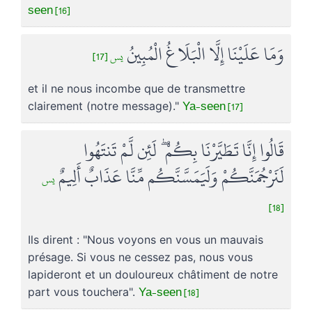
seen [16]
وَمَا عَلَيْنَا إِلَّا الْبَلَاغُ الْمُبِينُ
يس [17]
et il ne nous incombe que de transmettre
Ya-seen [17]
clairement (notre message)."
قَالُوا إِنَّا تَطَيَّرْنَا بِكُمْ ۖ لَئِن لَّمْ تَنتَهُوا
لَنَرْجُمَنَّكُمْ وَلَيَمَسَّنَّكُم مِّنَّا عَذَابٌ أَلِيمٌ
يس
[18]
Ils dirent : "Nous voyons en vous un mauvais
présage. Si vous ne cessez pas, nous vous
lapideront et un douloureux châtiment de notre
Ya-seen [18]
part vous touchera".