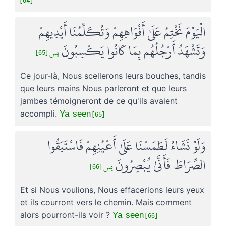
الْيَوْمَ نَخْتِمُ عَلَىٰ أَفْوَاهِهِمْ وَتُكَلِّمُنَا أَيْدِيهِمْ
وَتَشْهَدُ أَرْجُلُهُم بِمَا كَانُوا يَكْسِبُونَ
يس [65]
Ce jour-là, Nous scellerons leurs bouches, tandis
que leurs mains Nous parleront et que leurs
jambes témoigneront de ce qu'ils avaient
Ya-seen [65]
accompli.
وَلَوْ نَشَاءُ لَطَمَسْنَا عَلَىٰ أَعْيُنِهِمْ فَاسْتَبَقُوا
الصِّرَاطَ فَأَنَّىٰ يُبْصِرُونَ
يس [66]
Et si Nous voulions, Nous effacerions leurs yeux
et ils courront vers le chemin. Mais comment
Ya-seen [66]
alors pourront-ils voir ?