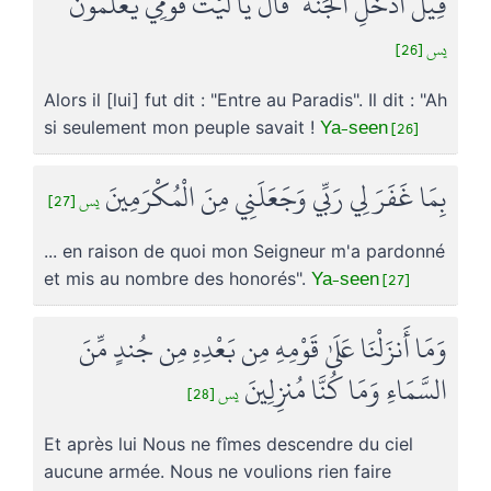
قِيلَ ادْخُلِ الْجَنَّةَ ۖ قَالَ يَا لَيْتَ قَوْمِي يَعْلَمُونَ
يس [26]
Alors il [lui] fut dit : "Entre au Paradis". Il dit : "Ah
Ya-seen [26]
si seulement mon peuple savait !
بِمَا غَفَرَ لِي رَبِّي وَجَعَلَنِي مِنَ الْمُكْرَمِينَ
يس [27]
... en raison de quoi mon Seigneur m'a pardonné
Ya-seen [27]
et mis au nombre des honorés".
وَمَا أَنزَلْنَا عَلَىٰ قَوْمِهِ مِن بَعْدِهِ مِن جُندٍ مِّنَ
السَّمَاءِ وَمَا كُنَّا مُنزِلِينَ
يس [28]
Et après lui Nous ne fîmes descendre du ciel
aucune armée. Nous ne voulions rien faire