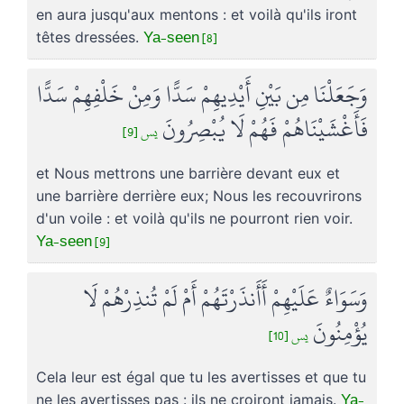
en aura jusqu'aux mentons : et voilà qu'ils iront
Ya-seen [8]
têtes dressées.
وَجَعَلْنَا مِن بَيْنِ أَيْدِيهِمْ سَدًّا وَمِنْ خَلْفِهِمْ سَدًّا
فَأَغْشَيْنَاهُمْ فَهُمْ لَا يُبْصِرُونَ
يس [9]
et Nous mettrons une barrière devant eux et
une barrière derrière eux; Nous les recouvrirons
d'un voile : et voilà qu'ils ne pourront rien voir.
Ya-seen [9]
وَسَوَاءٌ عَلَيْهِمْ أَأَنذَرْتَهُمْ أَمْ لَمْ تُنذِرْهُمْ لَا
يُؤْمِنُونَ
يس [10]
Cela leur est égal que tu les avertisses et que tu
Ya-
ne les avertisses pas : ils ne croiront jamais.