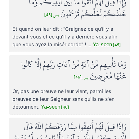
وَإِذَا قِيلَ لَهُمُ اتَّقُوا مَا بَيْنَ أَيْدِيكُمْ وَمَا
خَلْفَكُمْ لَعَلَّكُمْ تُرْحَمُونَ
يس [45]
Et quand on leur dit : "Craignez ce qu'il y a
devant vous et ce qu'il y a derrière vous afin
Ya-seen [45]
que vous ayez la miséricorde" ! ...
وَمَا تَأْتِيهِم مِّنْ آيَةٍ مِّنْ آيَاتِ رَبِّهِمْ إِلَّا كَانُوا
عَنْهَا مُعْرِضِينَ
يس [46]
Or, pas une preuve ne leur vient, parmi les
preuves de leur Seigneur sans qu'ils ne s'en
Ya-seen [46]
détournent.
وَإِذَا قِيلَ لَهُمْ أَنفِقُوا مِمَّا رَزَقَكُمُ اللَّهُ قَالَ
الَّذِينَ كَفَرُوا لِلَّذِينَ آمَنُوا أَنُطْعِمُ مَن لَّوْ يَشَاءُ