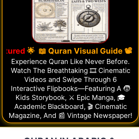
d
🌟 📖 Quran Visual Guide 📽️ Cinem
Experience Quran Like Never Before.
Watch The Breathtaking 🎞️ Cinematic
Videos and Swipe Through 6
Interactive Flipbooks—Featuring A 🧒
Kids Storybook, ⚔️ Epic Manga, 🎓
Academic Blackboard, 🎬 Cinematic
Magazine, And 📰 Vintage Newspaper!