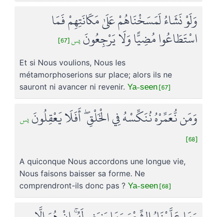
وَلَوْ نَشَاءُ لَمَسَخْنَاهُمْ عَلَىٰ مَكَانَتِهِمْ فَمَا
اسْتَطَاعُوا مُضِيًّا وَلَا يَرْجِعُونَ
يس [67]
Et si Nous voulions, Nous les
métamorphoserions sur place; alors ils ne
Ya-seen [67]
sauront ni avancer ni revenir.
وَمَن نُّعَمِّرْهُ نُنَكِّسْهُ فِي الْخَلْقِ ۖ أَفَلَا يَعْقِلُونَ
يس
[68]
A quiconque Nous accordons une longue vie,
Nous faisons baisser sa forme. Ne
Ya-seen [68]
comprendront-ils donc pas ?
وَمَا عَلَّمْنَاهُ الشِّعْرَ وَمَا يَنبَغِي لَهُ ۚ إِنْ هُوَ إِلَّا