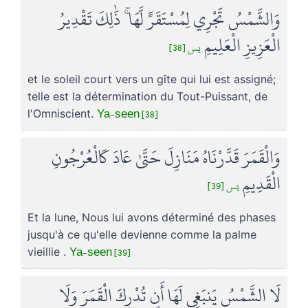
وَالشَّمْسُ تَجْرِي لِمُسْتَقَرٍّ لَّهَا ۚ ذَٰلِكَ تَقْدِيرُ
الْعَزِيزِ الْعَلِيمِ
يس [38]
et le soleil court vers un gîte qui lui est assigné;
telle est la détermination du Tout-Puissant, de
Ya-seen [38]
l'Omniscient.
وَالْقَمَرَ قَدَّرْنَاهُ مَنَازِلَ حَتَّىٰ عَادَ كَالْعُرْجُونِ
الْقَدِيمِ
يس [39]
Et la lune, Nous lui avons déterminé des phases
jusqu'à ce qu'elle devienne comme la palme
Ya-seen [39]
vieillie .
لَا الشَّمْسُ يَنبَغِي لَهَا أَن تُدْرِكَ الْقَمَرَ وَلَا