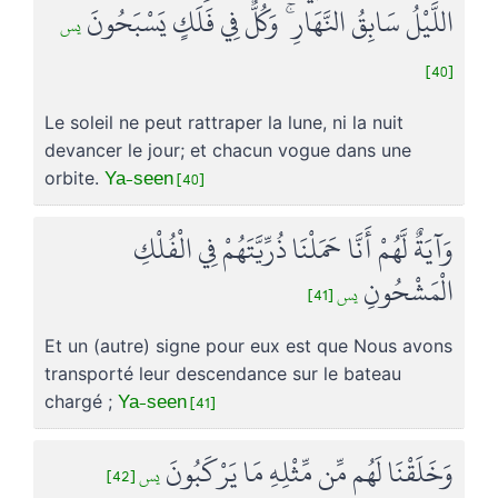
اللَّيْلُ سَابِقُ النَّهَارِ ۚ وَكُلٌّ فِي فَلَكٍ يَسْبَحُونَ
يس
[40]
Le soleil ne peut rattraper la lune, ni la nuit
devancer le jour; et chacun vogue dans une
Ya-seen [40]
orbite.
وَآيَةٌ لَّهُمْ أَنَّا حَمَلْنَا ذُرِّيَّتَهُمْ فِي الْفُلْكِ
الْمَشْحُونِ
يس [41]
Et un (autre) signe pour eux est que Nous avons
transporté leur descendance sur le bateau
Ya-seen [41]
chargé ;
وَخَلَقْنَا لَهُم مِّن مِّثْلِهِ مَا يَرْكَبُونَ
يس [42]