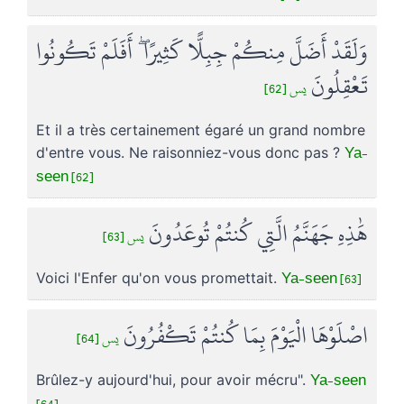
وَلَقَدْ أَضَلَّ مِنكُمْ جِبِلًّا كَثِيرًا ۖ أَفَلَمْ تَكُونُوا
تَعْقِلُونَ
يس [62]
Et il a très certainement égaré un grand nombre
Ya-
d'entre vous. Ne raisonniez-vous donc pas ?
seen [62]
هَٰذِهِ جَهَنَّمُ الَّتِي كُنتُمْ تُوعَدُونَ
يس [63]
Ya-seen [63]
Voici l'Enfer qu'on vous promettait.
اصْلَوْهَا الْيَوْمَ بِمَا كُنتُمْ تَكْفُرُونَ
يس [64]
Ya-seen
Brûlez-y aujourd'hui, pour avoir mécru".
[64]