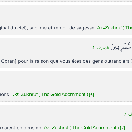
Az-Zukhruf ( Th
ginal du ciel), sublime et rempli de sagesse.
مُّسْرِفِينَ
الزخرف [5]
 Coran] pour la raison que vous êtes des gens outranciers
Az-Zukhruf ( The Gold Adornment ) [6]
iens !
ف [7
Az-Zukhruf ( The Gold Adornment ) [7]
urnaient en dérision.