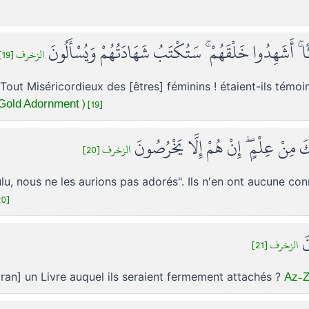
اثًا ۚ أَشَهِدُوا خَلْقَهُمْ ۚ سَتُكْتَبُ شَهَادَتُهُمْ وَيُسْأَلُونَ
الزخرف [19]
u Tout Miséricordieux des [êtres] féminins ! étaient-ils témo
Gold Adornment ) [19]
لِكَ مِنْ عِلْمٍ ۖ إِنْ هُمْ إِلَّا يَخْرُصُونَ
الزخرف [20]
oulu, nous ne les aurions pas adorés". Ils n'en ont aucune con
0]
نَ
الزخرف [21]
Az-Z
oran] un Livre auquel ils seraient fermement attachés ?