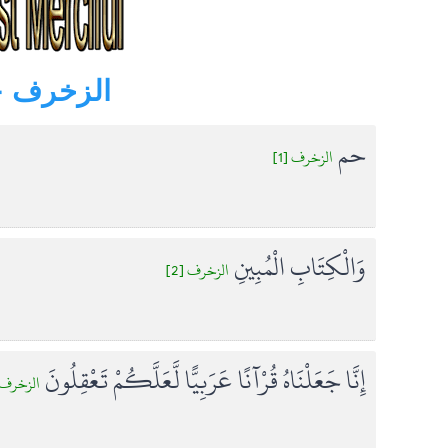
» Az-Zukhruf ( The Gold Adornment ) - الزخرف
حم
الزخرف [1]
وَالْكِتَابِ الْمُبِينِ
الزخرف [2]
إِنَّا جَعَلْنَاهُ قُرْآنًا عَرَبِيًّا لَّعَلَّكُمْ تَعْقِلُونَ
الزخرف ]