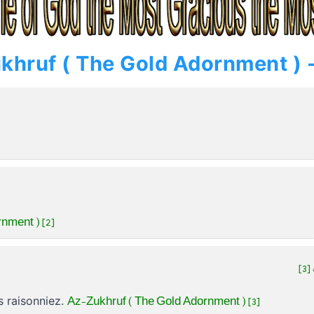
nment ) [2]
[3
Az-Zukhruf ( The Gold Adornment ) [3]
s raisonniez.