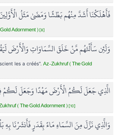
فَأَهْلَكْنَا أَشَدَّ مِنْهُم بَطْشًا وَمَضَىٰ مَثَلُ الْأَوَّلِين
Gold Adornment ) [8]
وَلَئِن سَأَلْتَهُم مَّنْ خَلَقَ السَّمَاوَاتِ وَالْأَرْضَ لَيَقُو
Az-Zukhruf ( The Gold
iscient les a créés".
الَّذِي جَعَلَ لَكُمُ الْأَرْضَ مَهْدًا وَجَعَلَ لَكُمْ فِي
ukhruf ( The Gold Adornment ) [10]
وَالَّذِي نَزَّلَ مِنَ السَّمَاءِ مَاءً بِقَدَرٍ فَأَنشَرْنَا بِهِ بَل