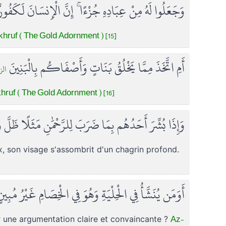
وَجَعَلُوا لَهُ مِنْ عِبَادِهِ جُزْءًا ۚ إِنَّ الْإِنسَانَ لَكَفُور
hruf ( The Gold Adornment ) [15]
أَمِ اتَّخَذَ مِمَّا يَخْلُقُ بَنَاتٍ وَأَصْفَاكُم بِالْبَنِينَ
ال]
ruf ( The Gold Adornment ) [16]
وَإِذَا بُشِّرَ أَحَدُهُم بِمَا ضَرَبَ لِلرَّحْمَٰنِ مَثَلًا ظَلَّ
x, son visage s'assombrit d'un chagrin profond.
أَوَمَن يُنَشَّأُ فِي الْحِلْيَةِ وَهُوَ فِي الْخِصَامِ غَيْرُ مُبِي
Az-
par une argumentation claire et convaincante ?