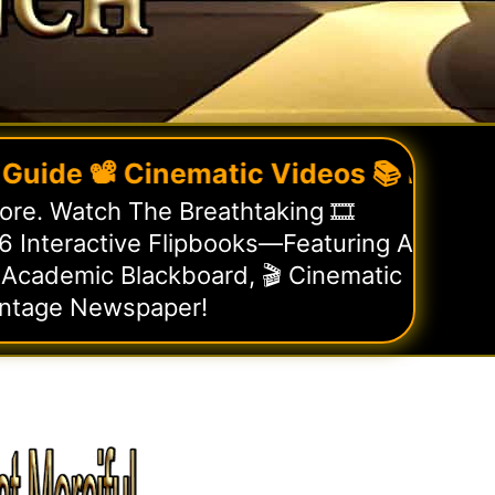
 📽️ Cinematic Videos 📚 Flipbooks

re. Watch The Breathtaking 🎞️
 Interactive Flipbooks—Featuring A
 Academic Blackboard, 🎬 Cinematic
intage Newspaper!