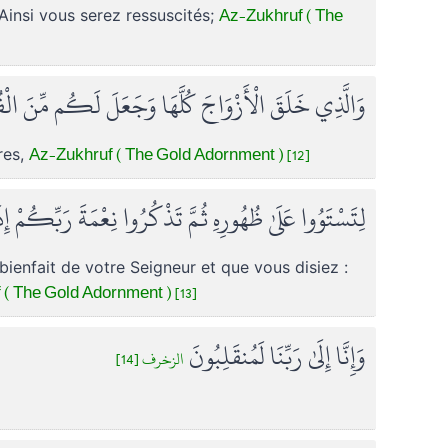
Az-Zukhruf ( The
 Ainsi vous serez ressuscités;
وَالَّذِي خَلَقَ الْأَزْوَاجَ كُلَّهَا وَجَعَلَ لَكُم مِّنَ الْف
Az-Zukhruf ( The Gold Adornment ) [12]
res,
لِتَسْتَوُوا عَلَىٰ ظُهُورِهِ ثُمَّ تَذْكُرُوا نِعْمَةَ رَبِّكُمْ إِ
 bienfait de votre Seigneur et que vous disiez :
( The Gold Adornment ) [13]
وَإِنَّا إِلَىٰ رَبِّنَا لَمُنقَلِبُونَ
الزخرف [14]