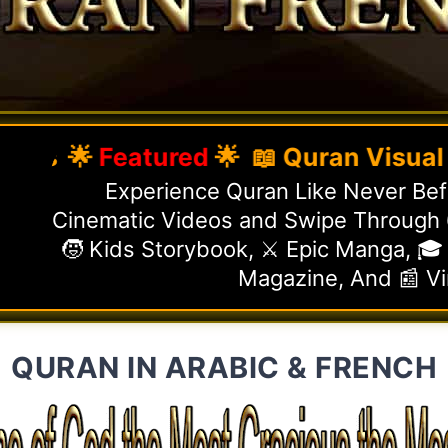
🌟
Featured
🌟 📖 Quran Visual Guide
Experience Quran Like Never Befo
Cinematic Videos and Swipe Through 6
🧒 Kids Storybook, ⚔️ Epic Manga, 🎓
Magazine, And 📰 V
QURAN IN ARABIC & FRENCH