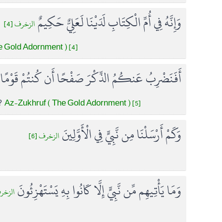
وَإِنَّهُ فِي أُمِّ الْكِتَابِ لَدَيْنَا لَعَلِيٌّ حَكِيمٌ
الزخرف [4]
e Gold Adornment ) [4]
أَفَنَضْرِبُ عَنكُمُ الذِّكْرَ صَفْحًا أَن كُنتُمْ قَوْمًا 
Az-Zukhruf ( The Gold Adornment ) [5]
 ?
وَكَمْ أَرْسَلْنَا مِن نَّبِيٍّ فِي الْأَوَّلِينَ
الزخرف [6]
وَمَا يَأْتِيهِم مِّن نَّبِيٍّ إِلَّا كَانُوا بِهِ يَسْتَهْزِئُونَ
الزخر]