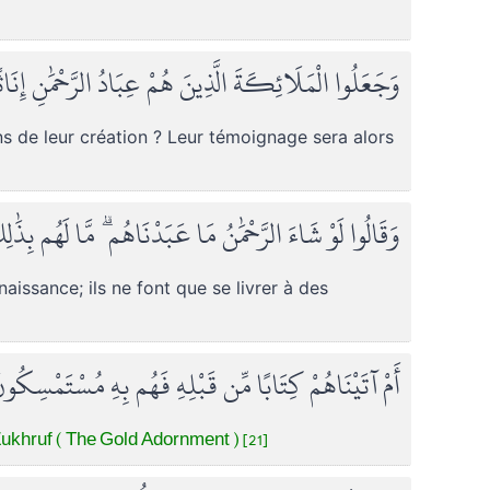
وَجَعَلُوا الْمَلَائِكَةَ الَّذِينَ هُمْ عِبَادُ الرَّحْمَٰنِ إِنَ
ins de leur création ? Leur témoignage sera alors
وَقَالُوا لَوْ شَاءَ الرَّحْمَٰنُ مَا عَبَدْنَاهُم ۗ مَّا لَهُم بِذَٰ
naissance; ils ne font que se livrer à des
أَمْ آتَيْنَاهُمْ كِتَابًا مِّن قَبْلِهِ فَهُم بِهِ مُسْتَمْسِكُو
ukhruf ( The Gold Adornment ) [21]