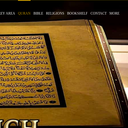
REY AREA
QURAN
BIBLE
RELIGIONS
BOOKSHELF
CONTACT
MORE