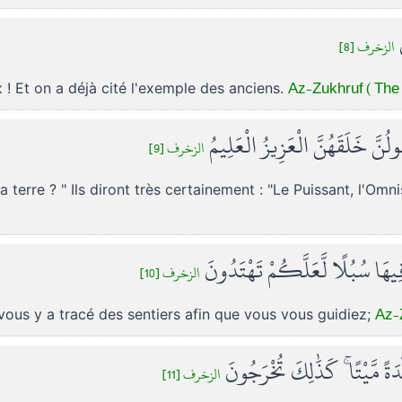
َ
الزخرف [8]
Az-Zukhruf ( The 
 ! Et on a déjà cité l'exemple des anciens.
لُنَّ خَلَقَهُنَّ الْعَزِيزُ الْعَلِيمُ
الزخرف [9]
a terre ? " Ils diront très certainement : "Le Puissant, l'Omn
هَا سُبُلًا لَّعَلَّكُمْ تَهْتَدُونَ
الزخرف [10]
Az-Z
vous y a tracé des sentiers afin que vous vous guidiez;
ْدَةً مَّيْتًا ۚ كَذَٰلِكَ تُخْرَجُونَ
الزخرف [11]