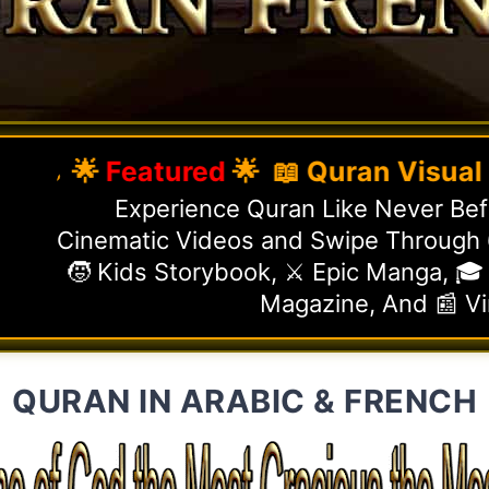
🌟
Featured
🌟 📖 Quran Visual Guide
Experience Quran Like Never Befo
Cinematic Videos and Swipe Through 6
🧒 Kids Storybook, ⚔️ Epic Manga, 🎓
Magazine, And 📰 V
QURAN IN ARABIC & FRENCH