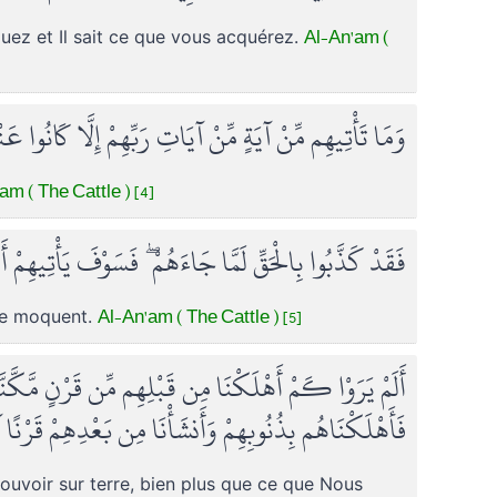
Al-An'am (
lguez et Il sait ce que vous acquérez.
وَمَا تَأْتِيهِم مِّنْ آيَةٍ مِّنْ آيَاتِ رَبِّهِمْ إِلَّا كَانُوا ع
am ( The Cattle ) [4]
فَقَدْ كَذَّبُوا بِالْحَقِّ لَمَّا جَاءَهُمْ ۖ فَسَوْفَ يَأْتِيهِمْ أ
Al-An'am ( The Cattle ) [5]
 se moquent.
أَلَمْ يَرَوْا كَمْ أَهْلَكْنَا مِن قَبْلِهِم مِّن قَرْنٍ مَّكَّنّ
فَأَهْلَكْنَاهُم بِذُنُوبِهِمْ وَأَنشَأْنَا مِن بَعْدِهِمْ قَرْنً
ouvoir sur terre, bien plus que ce que Nous