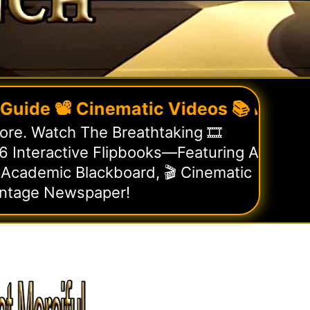
 📽️ Cinematic Videos 📚 Flipbooks

re. Watch The Breathtaking 🎞️
 Interactive Flipbooks—Featuring A
 Academic Blackboard, 🎬 Cinematic
intage Newspaper!