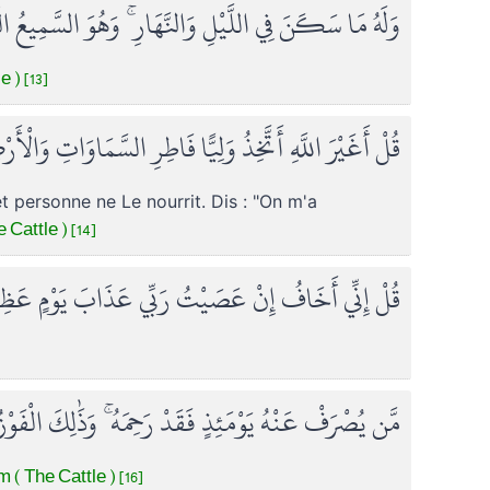
وَلَهُ مَا سَكَنَ فِي اللَّيْلِ وَالنَّهَارِ ۚ وَهُوَ السَّمِيعُ ال
 ) [13]
قُلْ أَغَيْرَ اللَّهِ أَتَّخِذُ وَلِيًّا فَاطِرِ السَّمَاوَاتِ وَالْ
 et personne ne Le nourrit. Dis : "On m'a
Cattle ) [14]
قُلْ إِنِّي أَخَافُ إِنْ عَصَيْتُ رَبِّي عَذَابَ يَوْمٍ عَظ
مَّن يُصْرَفْ عَنْهُ يَوْمَئِذٍ فَقَدْ رَحِمَهُ ۚ وَذَٰلِكَ الْفَوْز
 ( The Cattle ) [16]