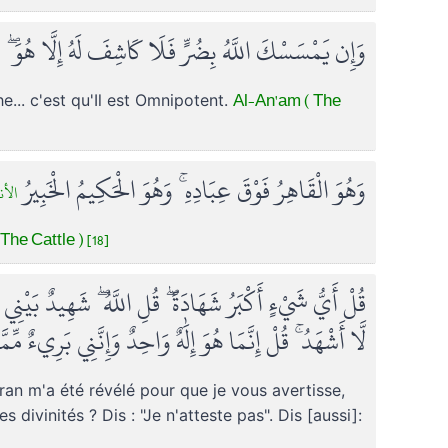
وَإِن يَمْسَسْكَ اللَّهُ بِضُرٍّ فَلَا كَاشِفَ لَهُ إِلَّا هُوَ ۖ 
Al-An'am ( The
he... c'est qu'Il est Omnipotent.
وَهُوَ الْقَاهِرُ فَوْقَ عِبَادِهِ ۚ وَهُوَ الْحَكِيمُ الْخَبِيرُ
الأنع]
The Cattle ) [18]
قُلْ أَيُّ شَيْءٍ أَكْبَرُ شَهَادَةً ۖ قُلِ اللَّهُ ۖ شَهِيدٌ بَيْنِي
لَّا أَشْهَدُ ۚ قُلْ إِنَّمَا هُوَ إِلَٰهٌ وَاحِدٌ وَإِنَّنِي بَرِيءٌ مِّ
oran m'a été révélé pour que je vous avertisse,
 divinités ? Dis : "Je n'atteste pas". Dis [aussi]: