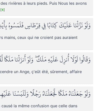
des rivières à leurs pieds. Puis Nous les avons
[6]
وَلَوْ نَزَّلْنَا عَلَيْكَ كِتَابًا فِي قِرْطَاسٍ فَلَمَسُوهُ بِأَي
s mains, ceux qui ne croient pas auraient
وَقَالُوا لَوْلَا أُنزِلَ عَلَيْهِ مَلَكٌ ۖ وَلَوْ أَنزَلْنَا مَلَكًا ل
cendre un Ange, ç'eût été, sûrement, affaire
وَلَوْ جَعَلْنَاهُ مَلَكًا لَّجَعَلْنَاهُ رَجُلًا وَلَلَبَسْنَا عَلَيْ
s causé la même confusion que celle dans