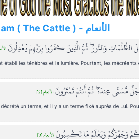
» Al-An'am ( The Cattle ) - الأنعام
َ الظُّلُمَاتِ وَالنُّورَ ۖ ثُمَّ الَّذِينَ كَفَرُوا بِرَبِّهِمْ يَعْدِلُونَ
الأنع]
 et établi les ténèbres et la lumière. Pourtant, les mécréan
ٌ مُّسَمًّى عِندَهُ ۖ ثُمَّ أَنتُمْ تَمْتَرُونَ
الأنعام [2]
 a décrété un terme, et il y a un terme fixé auprès de Lui. P
َّكُمْ وَجَهْرَكُمْ وَيَعْلَمُ مَا تَكْسِبُونَ
الأنعام [3]