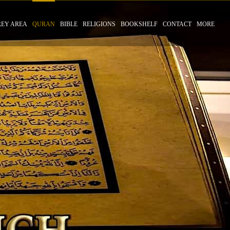
REY AREA
QURAN
BIBLE
RELIGIONS
BOOKSHELF
CONTACT
MORE