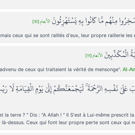
َخِرُوا مِنْهُم مَّا كَانُوا بِهِ يَسْتَهْزِئُونَ
الأنعام [10]
ais ceux qui se sont raillés d'eux, leur propre raillerie le
ةُ الْمُكَذِّبِينَ
الأنعام [11]
Al-An'
t advenu de ceux qui traitaient la vérité de mensonge".
َ عَلَىٰ نَفْسِهِ الرَّحْمَةَ ۚ لَيَجْمَعَنَّكُمْ إِلَىٰ يَوْمِ الْقِيَامَةِ لَا رَ
t la terre ? " Dis : "A Allah ! " Il S'est à Lui-même prescrit 
te là-dessus. Ceux qui font leur propre perte sont ceux qui 