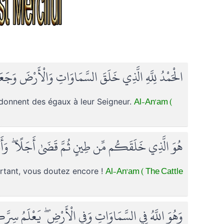
الْحَمْدُ لِلَّهِ الَّذِي خَلَقَ السَّمَاوَاتِ وَالْأَرْضَ وَجَعَل
Al-An'am (
ts donnent des égaux à leur Seigneur.
هُوَ الَّذِي خَلَقَكُم مِّن طِينٍ ثُمَّ قَضَىٰ أَجَلًا ۖ وَأَجَل
Al-An'am ( The Cattle
ourtant, vous doutez encore !
وَهُوَ اللَّهُ فِي السَّمَاوَاتِ وَفِي الْأَرْضِ ۖ يَعْلَمُ سِر