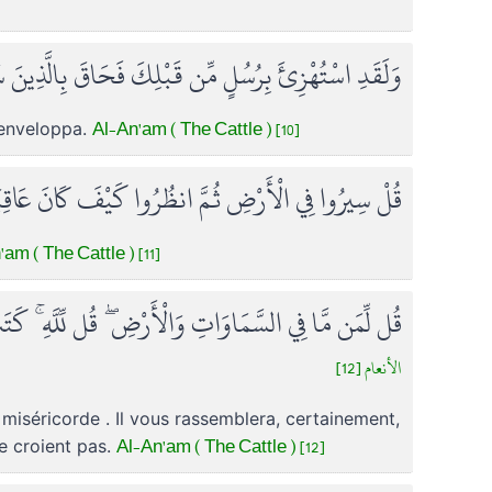
وَلَقَدِ اسْتُهْزِئَ بِرُسُلٍ مِّن قَبْلِكَ فَحَاقَ بِالَّذِينَ س
Al-An'am ( The Cattle ) [10]
s enveloppa.
قُلْ سِيرُوا فِي الْأَرْضِ ثُمَّ انظُرُوا كَيْفَ كَانَ عَاقِبَ
am ( The Cattle ) [11]
قُل لِّمَن مَّا فِي السَّمَاوَاتِ وَالْأَرْضِ ۖ قُل لِّلَّهِ ۚ كَتَب
الأنعام [12]
la miséricorde . Il vous rassemblera, certainement,
Al-An'am ( The Cattle ) [12]
ne croient pas.