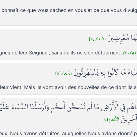
re. Il connaît ce que vous cachez en vous et ce que vous divu
َنْهَا مُعْرِضِينَ
الأنعام [4]
Al-An'
ignes de leur Seigneur, sans qu'ils ne s'en détournent.
َنبَاءُ مَا كَانُوا بِهِ يَسْتَهْزِئُونَ
الأنعام [5]
 leur vient. Mais ils vont avoir des nouvelles de ce dont ils
َاهُمْ فِي الْأَرْضِ مَا لَمْ نُمَكِّن لَّكُمْ وَأَرْسَلْنَا السَّمَاءَ عَلَيْهِ
ا آخَرِينَ
الأنعام [6]
eux, Nous avons détruites, auxquelles Nous avions donné p