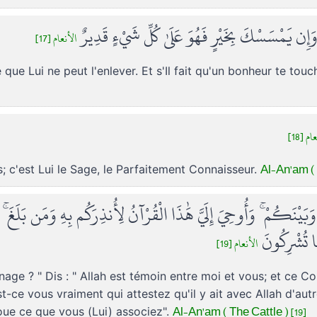
وَإِن يَمْسَسْكَ بِخَيْرٍ فَهُوَ عَلَىٰ كُلِّ شَيْءٍ قَدِيرٌ
الأنعام [17]
 que Lui ne peut l'enlever. Et s'Il fait qu'un bonheur te touc
ام [18
Al-An'am ( 
; c'est Lui le Sage, le Parfaitement Connaisseur.
 وَبَيْنَكُمْ ۚ وَأُوحِيَ إِلَيَّ هَٰذَا الْقُرْآنُ لِأُنذِرَكُم بِهِ وَمَن بَلَغَ ۚ
مَّا تُشْرِكُونَ
الأنعام [19]
gnage ? " Dis : " Allah est témoin entre moi et vous; et ce C
t-ce vous vraiment qui attestez qu'il y ait avec Allah d'autres
Al-An'am ( The Cattle ) [19]
voue ce que vous (Lui) associez".