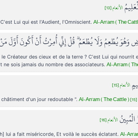
ْعَلِيمُ
الأنعام [13]
Al-An'am ( The Cattle
. C'est Lui qui est l'Audient, l'Omniscient.
أَرْضِ وَهُوَ يُطْعِمُ وَلَا يُطْعَمُ ۗ قُلْ إِنِّي أُمِرْتُ أَنْ أَكُونَ أَوَّلَ م
, le Créateur des cieux et de la terre ? C'est Lui qui nourrit
Al-An'am ( The 
t ne sois jamais du nombre des associateurs.
ِيمٍ
الأنعام [15]
Al-An'am ( The Cattle ) [15]
e châtiment d'un jour redoutable ".
ُ الْمُبِينُ
الأنعام [16]
Al-An'am
] lui a fait miséricorde, Et voilà le succès éclatant.