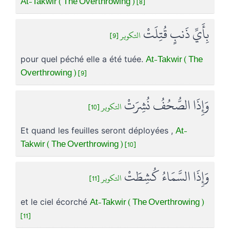
At-Takwir ( The Overthrowing ) [8]
بِأَيِّ ذَنبٍ قُتِلَتْ
التكوير [9]
At-Takwir ( The
pour quel péché elle a été tuée.
Overthrowing ) [9]
وَإِذَا الصُّحُفُ نُشِرَتْ
التكوير [10]
At-
Et quand les feuilles seront déployées ,
Takwir ( The Overthrowing ) [10]
وَإِذَا السَّمَاءُ كُشِطَتْ
التكوير [11]
At-Takwir ( The Overthrowing )
et le ciel écorché
[11]