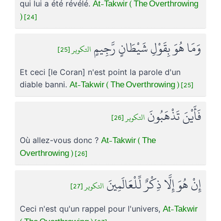
At-Takwir ( The Overthrowing
qui lui a été révélé.
) [24]
وَمَا هُوَ بِقَوْلِ شَيْطَانٍ رَّجِيمٍ
التكوير [25]
Et ceci [le Coran] n'est point la parole d'un
At-Takwir ( The Overthrowing ) [25]
diable banni.
فَأَيْنَ تَذْهَبُونَ
التكوير [26]
At-Takwir ( The
Où allez-vous donc ?
Overthrowing ) [26]
إِنْ هُوَ إِلَّا ذِكْرٌ لِّلْعَالَمِينَ
التكوير [27]
At-Takwir
Ceci n'est qu'un rappel pour l'univers,