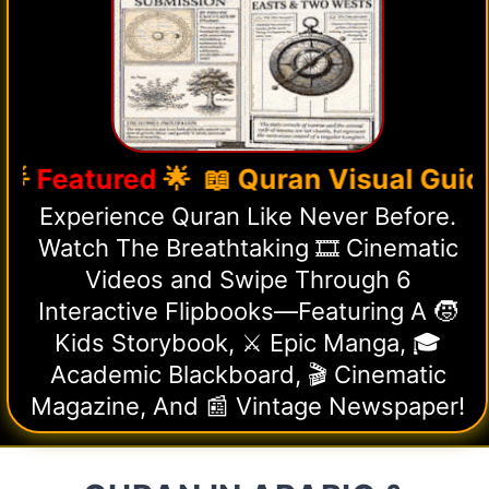
Featured
🌟 📖 Quran Visual Guide 📽
Experience Quran Like Never Before.
Watch The Breathtaking 🎞️ Cinematic
Videos and Swipe Through 6
Interactive Flipbooks—Featuring A 🧒
Kids Storybook, ⚔️ Epic Manga, 🎓
Academic Blackboard, 🎬 Cinematic
Magazine, And 📰 Vintage Newspaper!