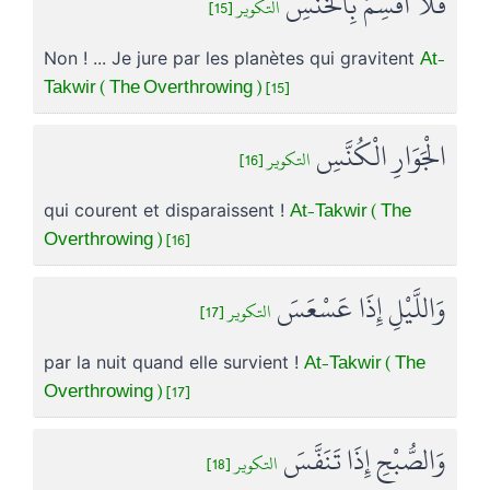
فَلَا أُقْسِمُ بِالْخُنَّسِ
التكوير [15]
At-
Non ! ... Je jure par les planètes qui gravitent
Takwir ( The Overthrowing ) [15]
الْجَوَارِ الْكُنَّسِ
التكوير [16]
At-Takwir ( The
qui courent et disparaissent !
Overthrowing ) [16]
وَاللَّيْلِ إِذَا عَسْعَسَ
التكوير [17]
At-Takwir ( The
par la nuit quand elle survient !
Overthrowing ) [17]
وَالصُّبْحِ إِذَا تَنَفَّسَ
التكوير [18]