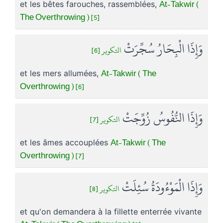
At-Takwir (
et les bêtes farouches, rassemblées,
The Overthrowing ) [5]
وَإِذَا الْبِحَارُ سُجِّرَتْ
التكوير [6]
At-Takwir ( The
et les mers allumées,
Overthrowing ) [6]
وَإِذَا النُّفُوسُ زُوِّجَتْ
التكوير [7]
At-Takwir ( The
et les âmes accouplées
Overthrowing ) [7]
وَإِذَا الْمَوْءُودَةُ سُئِلَتْ
التكوير [8]
et qu'on demandera à la fillette enterrée vivante