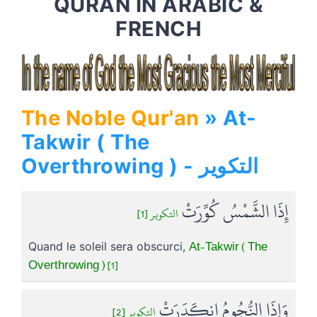
QURAN IN ARABIC &
FRENCH
The Noble Qur'an
» At-
Takwir ( The
Overthrowing ) - التكوير
إِذَا الشَّمْسُ كُوِّرَتْ
التكوير [1]
At-Takwir ( The
Quand le soleil sera obscurci,
Overthrowing ) [1]
وَإِذَا النُّجُومُ انكَدَرَتْ
التكوير [2]