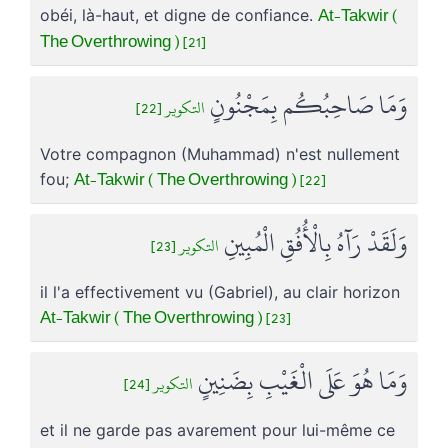
At-Takwir (
obéi, là-haut, et digne de confiance.
The Overthrowing ) [21]
وَمَا صَاحِبُكُم بِمَجْنُونٍ
التكوير [22]
Votre compagnon (Muhammad) n'est nullement
At-Takwir ( The Overthrowing ) [22]
fou;
وَلَقَدْ رَآهُ بِالْأُفُقِ الْمُبِينِ
التكوير [23]
il l'a effectivement vu (Gabriel), au clair horizon
At-Takwir ( The Overthrowing ) [23]
وَمَا هُوَ عَلَى الْغَيْبِ بِضَنِينٍ
التكوير [24]
et il ne garde pas avarement pour lui-même ce