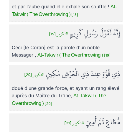
At-
et par l'aube quand elle exhale son souffle !
Takwir ( The Overthrowing ) [18]
إِنَّهُ لَقَوْلُ رَسُولٍ كَرِيمٍ
التكوير [19]
Ceci [le Coran] est la parole d'un noble
At-Takwir ( The Overthrowing ) [19]
Messager ,
ذِي قُوَّةٍ عِندَ ذِي الْعَرْشِ مَكِينٍ
التكوير [20]
doué d'une grande force, et ayant un rang élevé
At-Takwir ( The
auprès du Maître du Trône,
Overthrowing ) [20]
مُّطَاعٍ ثَمَّ أَمِينٍ
التكوير [21]