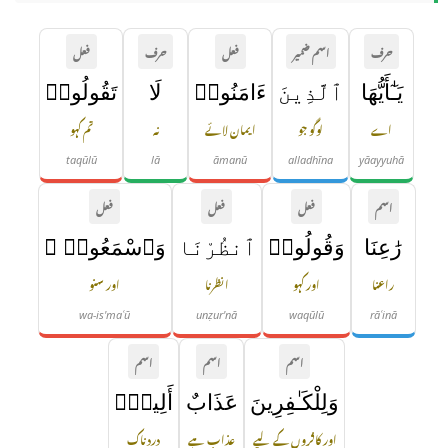
حرف
اسم ضمیر
فعل
حرف
فعل
يَـٰٓأَيُّهَا
ٱلَّذِينَ
ءَامَنُوا۟
لَا
تَقُولُوا۟
اے
لوگو جو
ایمان لائے
نہ
تم کہو
taqūlū
lā
āmanū
alladhīna
yāayyuhā
اسم
فعل
فعل
فعل
رَٰعِنَا
وَقُولُوا۟
ٱنظُرْنَا
وَٱسْمَعُوا۟ ۗ
راعنا
اور کہو
انظرنا
اور سنو
wa-is'maʿū
unẓur'nā
waqūlū
rāʿinā
اسم
اسم
اسم
وَلِلْكَـٰفِرِينَ
عَذَابٌ
أَلِيمٌۭ
اور کافروں کے لیے
عذاب ہے
دردناک