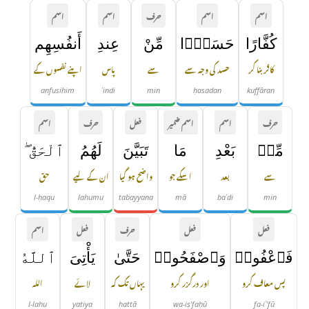
اسم
اسم
حرف
اسم
اسم
كُفَّارًا
حَسَدًۭا
مِّنْ
عِندِ
أَنفُسِهِم
کافر بنا کر
حسد کی وجہ سے
سے
پاس
اپنے نفسوں کے
anfusihim
ʿindi
min
ḥasadan
kuffāran
حرف
اسم
اسم ضمیر
فعل
حرف
اسم
مِّنۢ
بَعْدِ
مَا
تَبَيَّنَ
لَهُمُ
ٱلْحَقُّ ۖ
سے
بعد
اسکے جو
واضح ہو گیا
ان کے لیے
حق
l-ḥaqu
lahumu
tabayyana
mā
baʿdi
min
فعل
فعل
حرف
فعل
اسم
فَٱعْفُوا۟
وَٱصْفَحُوا۟
حَتَّىٰ
يَأْتِىَ
ٱللَّهُ
پس معاف کرو
اور درگزر کرو
یہاں تک کہ
لائے
اللہ
l-lahu
yatiya
ḥattā
wa-iṣ'faḥū
fa-iʿ'fū