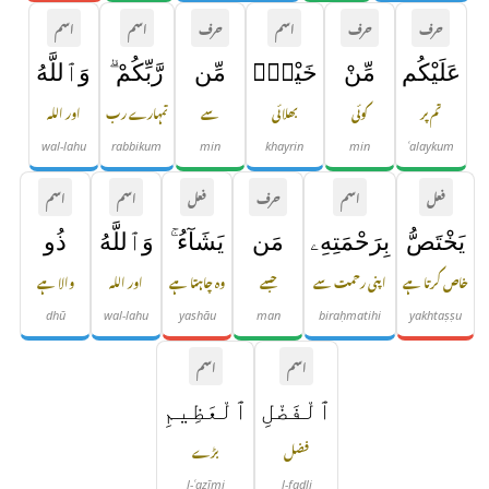
حرف
حرف
اسم
حرف
اسم
اسم
عَلَيْكُم
مِّنْ
خَيْرٍۢ
مِّن
رَّبِّكُمْ ۗ
وَٱللَّهُ
تم پر
کوئی
بھلائی
سے
تمہارے رب
اور اللہ
wal-lahu
rabbikum
min
khayrin
min
ʿalaykum
فعل
اسم
حرف
فعل
اسم
اسم
يَخْتَصُّ
بِرَحْمَتِهِۦ
مَن
يَشَآءُ ۚ
وَٱللَّهُ
ذُو
خاص کرتا ہے
اپنی رحمت سے
جسے
وہ چاہتا ہے
اور اللہ
والا ہے
dhū
wal-lahu
yashāu
man
biraḥmatihi
yakhtaṣṣu
اسم
اسم
ٱلْفَضْلِ
ٱلْعَظِيمِ
فضل
بڑے
l-ʿaẓīmi
l-faḍli