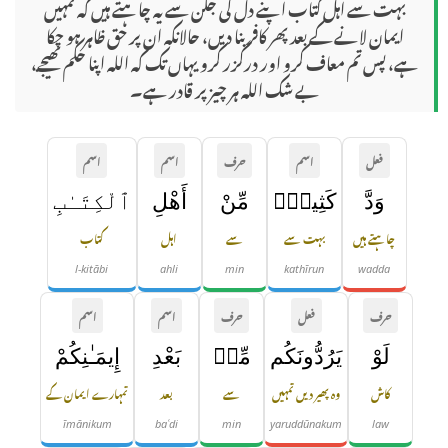
بہت سے اہل کتاب اپنے دل کی جلن سے یہ چاہتے ہیں کہ تمہیں
ایمان لانے کے بعد پھر کافر بنا دیں، حالانکہ ان پر حق ظاہر ہو چکا
ہے، پس تم معاف کرو اور درگزر کرو یہاں تک کہ اللہ اپنا حکم بھیجے،
بے شک اللہ ہر چیز پر قادر ہے۔
فعل
اسم
حرف
اسم
اسم
وَدَّ
كَثِيرٌۭ
مِّنْ
أَهْلِ
ٱلْكِتَـٰبِ
چاہتے ہیں
بہت سے
سے
اہل
کتاب
l-kitābi
ahli
min
kathīrun
wadda
حرف
فعل
حرف
اسم
اسم
لَوْ
يَرُدُّونَكُم
مِّنۢ
بَعْدِ
إِيمَـٰنِكُمْ
کاش
وہ پھیر دیں تمہیں
سے
بعد
تمہارے ایمان کے
īmānikum
baʿdi
min
yaruddūnakum
law