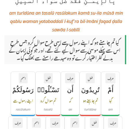
بِٱلْإِيمَـٰنِ فَقَدْ ضَلَّ سَوَآءَ ٱلسَّبِيلِ
am turīdūna an tasalū rasūlakum kamā su-ila mūsā min
qablu waman yatabaddali l-kuf'ra bil-īmāni faqad ḍalla
sawāa l-sabīli
کیا تم چاہتے ہو کہ اپنے رسول سے اسی طرح سوال کرو جس طرح
اس سے پہلے موسیٰ سے سوال کیے گئے تھے، اور جو کوئی ایمان کے
بدلے کفر اختیار کرے تو وہ سیدھے راستے سے بھٹک گیا۔
حرف
فعل
حرف
فعل
اسم
أَمْ
تُرِيدُونَ
أَن
تَسْـَٔلُوا۟
رَسُولَكُمْ
کیا
تم چاہتے ہو
کہ
تم سوال کرو
اپنے رسول سے
rasūlakum
tasalū
an
turīdūna
am
حرف
فعل
اسم
حرف
اسم
حرف