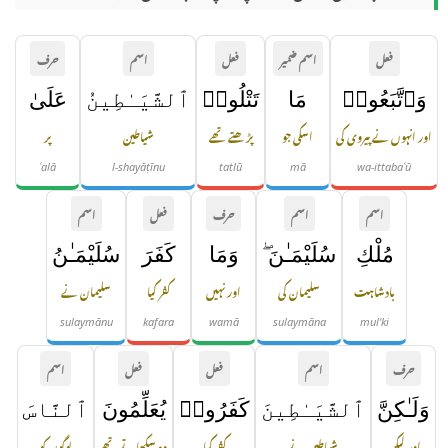
فعل
اسم ضمیر
فعل
اسم
حرف
وَٱتَّبَعُوا۟
مَا
تَتْلُوا۟
ٱلشَّيَـٰطِينُ
عَلَىٰ
اور انہوں نے پیروی کی
اسکی جو
پڑھتے تھے
شیاطین
پر
ʿalā
l-shayāṭīnu
tatlū
mā
wa-ittabaʿū
اسم
اسم
حرف
فعل
اسم
مُلْكِ
سُلَيْمَـٰنَ ۖ
وَمَا
كَفَرَ
سُلَيْمَـٰنُ
بادشاہت
سلیمان کی
اور نہیں
کفر کیا
سلیمان نے
sulaymānu
kafara
wamā
sulaymāna
mul'ki
حرف
اسم
فعل
فعل
اسم
وَلَـٰكِنَّ
ٱلشَّيَـٰطِينَ
كَفَرُوا۟
يُعَلِّمُونَ
ٱلنَّاسَ
اور لیکن
شیاطین نے
کفر کیا
وہ سکھاتے تھے
لوگوں کو