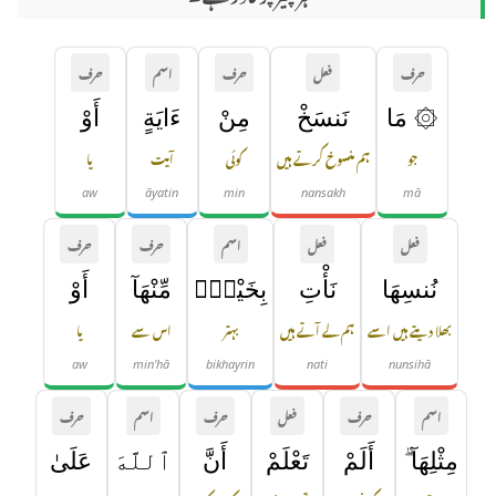
حرف
فعل
حرف
اسم
حرف
۞ مَا
نَنسَخْ
مِنْ
ءَايَةٍ
أَوْ
جو
ہم منسوخ کرتے ہیں
کوئی
آیت
یا
aw
āyatin
min
nansakh
mā
فعل
فعل
اسم
حرف
حرف
نُنسِهَا
نَأْتِ
بِخَيْرٍۢ
مِّنْهَآ
أَوْ
بھلا دیتے ہیں اسے
ہم لے آتے ہیں
بہتر
اس سے
یا
aw
min'hā
bikhayrin
nati
nunsihā
اسم
حرف
فعل
حرف
اسم
حرف
مِثْلِهَآ ۗ
أَلَمْ
تَعْلَمْ
أَنَّ
ٱللَّهَ
عَلَىٰ