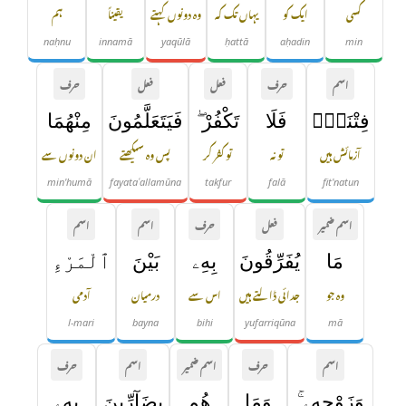
کسی
ایک کو
یہاں تک کہ
وہ دونوں کہتے
یقیناً
ہم
naḥnu
innamā
yaqūlā
ḥattā
aḥadin
min
اسم
حرف
فعل
فعل
حرف
فِتْنَةٌۭ
فَلَا
تَكْفُرْ ۖ
فَيَتَعَلَّمُونَ
مِنْهُمَا
آزمائش ہیں
تو نہ
تو کفر کر
پس وہ سیکھتے
ان دونوں سے
min'humā
fayataʿallamūna
takfur
falā
fit'natun
اسم ضمیر
فعل
حرف
اسم
اسم
مَا
يُفَرِّقُونَ
بِهِۦ
بَيْنَ
ٱلْمَرْءِ
وہ جو
جدائی ڈالتے ہیں
اس سے
درمیان
آدمی
l-mari
bayna
bihi
yufarriqūna
mā
اسم
حرف
اسم ضمیر
اسم
حرف
وَزَوْجِهِۦ ۚ
وَمَا
هُم
بِضَآرِّينَ
بِهِۦ