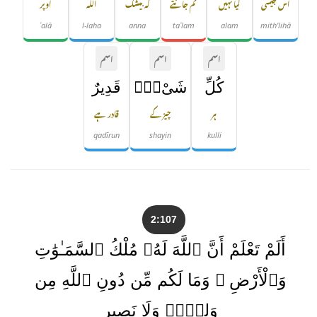
اس جیسی
کیا نہیں
تم جانتے
کہ بیشک
اللہ
اوپر
ʿalā
l-laha
anna
taʿlam
alam
mith'lihā
اسم
اسم
اسم
كُلِّ
شَىْءٍۢ
قَدِيرٌ
ہر
چیز کے
قادر ہے
qadīrun
shayin
kulli
2:107
أَلَمْ تَعْلَمْ أَنَّ ٱللَّهَ لَهُۥ مُلْكُ ٱلسَّمَـٰوَٰتِ
وَٱلْأَرْضِ ۗ وَمَا لَكُم مِّن دُونِ ٱللَّهِ مِن
وَلِىٍّۢ وَلَا نَصِيرٍ