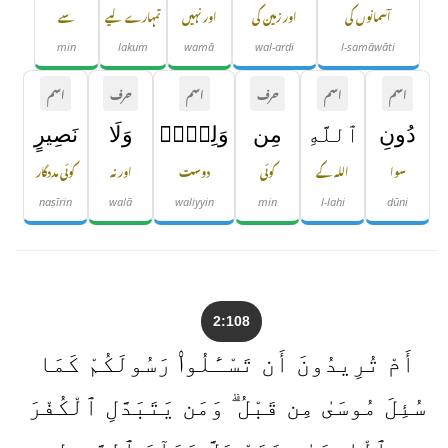
آسمانوں کی
اور زمین کی
اور نہیں
تمہارے لیے
سے
min
lakum
wamā
wal-arḍi
l-samāwāti
اسم
اسم
حرف
اسم
حرف
اسم
دُونِ
ٱللَّهِ
مِن
وَلِىٍّۢ
وَلَا
نَصِيرٍ
سوا
اللہ کے
کوئی
دوست
اور نہ
کوئی مددگار
naṣīrin
walā
waliyyin
min
l-lahi
dūni
2:108
أَمْ تُرِيدُونَ أَن تَسْـَٔلُوا۟ رَسُولَكُمْ كَمَا
سُئِلَ مُوسَىٰ مِن قَبْلُ ۗ وَمَن يَتَبَدَّلِ ٱلْكُفْرَ