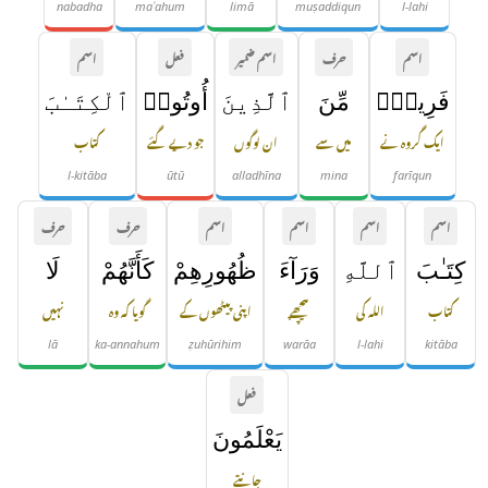
nabadha
maʿahum
limā
muṣaddiqun
l-lahi
اسم
حرف
اسم ضمیر
فعل
اسم
فَرِيقٌۭ
مِّنَ
ٱلَّذِينَ
أُوتُوا۟
ٱلْكِتَـٰبَ
ایک گروہ نے
میں سے
ان لوگوں
جو دیے گئے
کتاب
l-kitāba
ūtū
alladhīna
mina
farīqun
اسم
اسم
اسم
اسم
حرف
حرف
كِتَـٰبَ
ٱللَّهِ
وَرَآءَ
ظُهُورِهِمْ
كَأَنَّهُمْ
لَا
کتاب
اللہ کی
پیچھے
اپنی پیٹھوں کے
گویا کہ وہ
نہیں
lā
ka-annahum
ẓuhūrihim
warāa
l-lahi
kitāba
فعل
يَعْلَمُونَ
جانتے