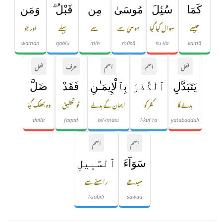
كَمَا
سُئِلَ
مُوسَىٰ
مِن
قَبْلُ ۗ
وَمَن
جیسے
سوال کیا گیا
موسیٰ سے
سے
پہلے
اور جو
waman
qablu
min
mūsā
su-ila
kamā
فعل
اسم
اسم
حرف
فعل
يَتَبَدَّلِ
ٱلْكُفْرَ
بِٱلْإِيمَـٰنِ
فَقَدْ
ضَلَّ
بدلے گا
کفر کو
ایمان کے بدلے
تو تحقیق
وہ بھٹک گیا
ḍalla
faqad
bil-īmāni
l-kuf'ra
yatabaddali
اسم
اسم
سَوَآءَ
ٱلسَّبِيلِ
سیدھے
راستے سے
l-sabīli
sawāa