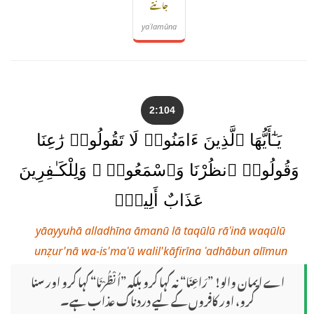
جانتے
yaʿlamūna
2:104
يَـٰٓأَيُّهَا ٱلَّذِينَ ءَامَنُوا۟ لَا تَقُولُوا۟ رَٰعِنَا
وَقُولُوا۟ ٱنظُرْنَا وَٱسْمَعُوا۟ ۗ وَلِلْكَـٰفِرِينَ
عَذَابٌ أَلِيمٌۭ
yāayyuhā alladhīna āmanū lā taqūlū rāʿinā waqūlū
unẓur'nā wa-is'maʿū walil'kāfirīna ʿadhābun alīmun
اے ایمان والو! ”رَاعِنَا“ نہ کہا کرو بلکہ ”اُنْظُرْنَا“ کہا کرو اور سنا
کرو، اور کافروں کے لیے دردناک عذاب ہے۔