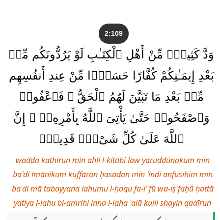
2:109
وَدَّ كَثِيرٌۭ مِّنْ أَهْلِ ٱلْكِتَـٰبِ لَوْ يَرُدُّونَكُم مِّنۢ
بَعْدِ إِيمَـٰنِكُمْ كُفَّارًا حَسَدًۭا مِّنْ عِندِ أَنفُسِهِم
مِّنۢ بَعْدِ مَا تَبَيَّنَ لَهُمُ ٱلْحَقُّ ۖ فَٱعْفُوا۟
وَٱصْفَحُوا۟ حَتَّىٰ يَأْتِىَ ٱللَّهُ بِأَمْرِهِۦٓ ۗ إِنَّ
ٱللَّهَ عَلَىٰ كُلِّ شَىْءٍۢ قَدِيرٌۭ
wadda kathīrun min ahli l-kitābi law yaruddūnakum min
baʿdi īmānikum kuffāran ḥasadan min ʿindi anfusihim min
baʿdi mā tabayyana lahumu l-ḥaqu fa-iʿ'fū wa-iṣ'faḥū ḥattā
yatiya l-lahu bi-amrihi inna l-laha ʿalā kulli shayin qadīrun