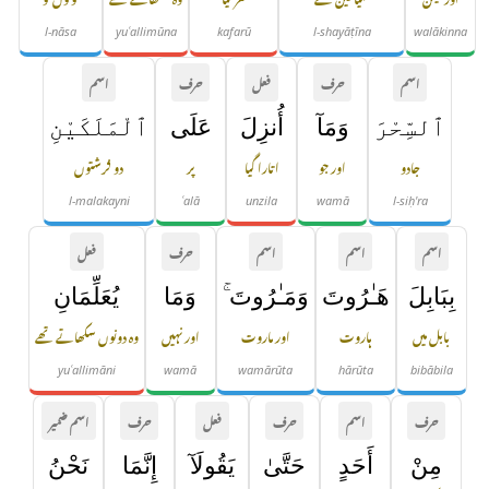
l-nāsa
yuʿallimūna
kafarū
l-shayāṭīna
walākinna
اسم
حرف
فعل
حرف
اسم
ٱلسِّحْرَ
وَمَآ
أُنزِلَ
عَلَى
ٱلْمَلَكَيْنِ
جادو
اور جو
اتارا گیا
پر
دو فرشتوں
l-malakayni
ʿalā
unzila
wamā
l-siḥ'ra
اسم
اسم
اسم
حرف
فعل
بِبَابِلَ
هَـٰرُوتَ
وَمَـٰرُوتَ ۚ
وَمَا
يُعَلِّمَانِ
بابل میں
ہاروت
اور ماروت
اور نہیں
وہ دونوں سکھاتے تھے
yuʿallimāni
wamā
wamārūta
hārūta
bibābila
حرف
اسم
حرف
فعل
حرف
اسم ضمیر
مِنْ
أَحَدٍ
حَتَّىٰ
يَقُولَآ
إِنَّمَا
نَحْنُ