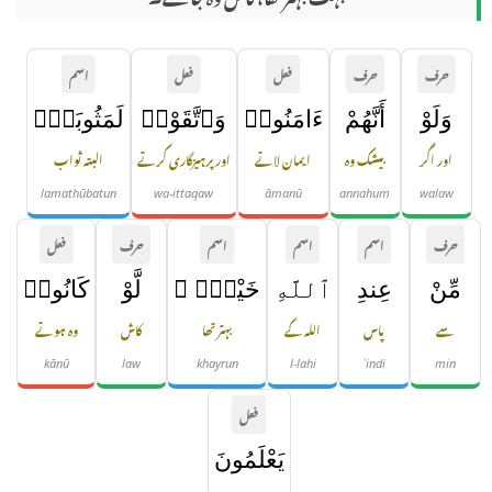
حرف
حرف
فعل
فعل
اسم
وَلَوْ
أَنَّهُمْ
ءَامَنُوا۟
وَٱتَّقَوْا۟
لَمَثُوبَةٌۭ
اور اگر
بیشک وہ
ایمان لاتے
اور پرہیزگاری کرتے
البتہ ثواب
lamathūbatun
wa-ittaqaw
āmanū
annahum
walaw
حرف
اسم
اسم
اسم
حرف
فعل
مِّنْ
عِندِ
ٱللَّهِ
خَيْرٌۭ ۖ
لَّوْ
كَانُوا۟
سے
پاس
اللہ کے
بہتر تھا
کاش
وہ ہوتے
kānū
law
khayrun
l-lahi
ʿindi
min
فعل
يَعْلَمُونَ