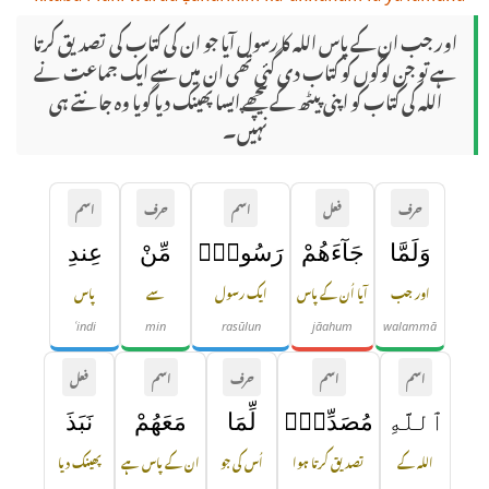
اور جب ان کے پاس الله کا رسول آیا جو ان کی کتاب کی تصدیق کرتا
ہے تو جن لوگوں کو کتاب دی گئی تھی ان میں سے ایک جماعت نے
الله کی کتاب کو اپنی پیٹھ کے پیچھے ایسا پھینک دیا گویا وہ جانتے ہی
نہیں۔
حرف
فعل
اسم
حرف
اسم
وَلَمَّا
جَآءَهُمْ
رَسُولٌۭ
مِّنْ
عِندِ
اور جب
آیا اُن کے پاس
ایک رسول
سے
پاس
ʿindi
min
rasūlun
jāahum
walammā
اسم
اسم
حرف
اسم
فعل
ٱللَّهِ
مُصَدِّقٌۭ
لِّمَا
مَعَهُمْ
نَبَذَ
اللہ کے
تصدیق کرتا ہوا
اُس کی جو
ان کے پاس ہے
پھینک دیا