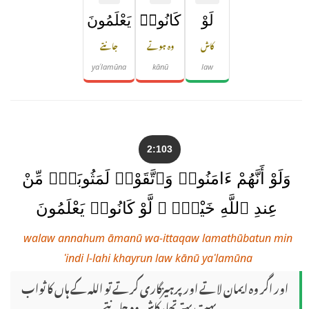
لَوْ
كَانُوا۟
يَعْلَمُونَ
کاش
وہ ہوتے
جانتے
yaʿlamūna
kānū
law
2:103
وَلَوْ أَنَّهُمْ ءَامَنُوا۟ وَٱتَّقَوْا۟ لَمَثُوبَةٌۭ مِّنْ
عِندِ ٱللَّهِ خَيْرٌۭ ۖ لَّوْ كَانُوا۟ يَعْلَمُونَ
walaw annahum āmanū wa-ittaqaw lamathūbatun min
ʿindi l-lahi khayrun law kānū yaʿlamūna
اور اگر وہ ایمان لاتے اور پرہیزگاری کرتے تو اللہ کے ہاں کا ثواب
بہت بہتر تھا، کاش وہ جانتے۔