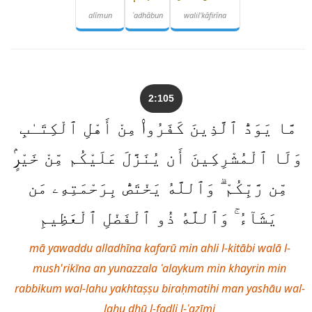
alīmun
ʿadhābun
walil'kāfirīna
2:105
مَّا يَوَدُّ ٱلَّذِينَ كَفَرُوا۟ مِنْ أَهْلِ ٱلْكِتَـٰبِ
وَلَا ٱلْمُشْرِكِينَ أَن يُنَزَّلَ عَلَيْكُم مِّنْ خَيْرٍۢ
مِّن رَّبِّكُمْ ۗ وَٱللَّهُ يَخْتَصُّ بِرَحْمَتِهِۦ مَن
يَشَآءُ ۚ وَٱللَّهُ ذُو ٱلْفَضْلِ ٱلْعَظِيمِ
mā yawaddu alladhīna kafarū min ahli l-kitābi walā l-
mush'rikīna an yunazzala ʿalaykum min khayrin min
rabbikum wal-lahu yakhtaṣṣu biraḥmatihi man yashāu wal-
lahu dhū l-faḍli l-ʿaẓīmi