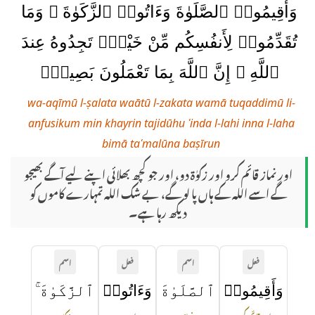
وَأَقِيمُوا۟ ٱلصَّلَوٰةَ وَءَاتُوا۟ ٱلزَّكَوٰةَ ۚ وَمَا
تُقَدِّمُوا۟ لِأَنفُسِكُم مِّنْ خَيْرٍۢ تَجِدُوهُ عِندَ
ٱللَّهِ ۗ إِنَّ ٱللَّهَ بِمَا تَعْمَلُونَ بَصِيرٌۭ
wa-aqīmū l-ṣalata waātū l-zakata wamā tuqaddimū li-
anfusikum min khayrin tajidūhu ʿinda l-lahi inna l-laha
bimā taʿmalūna baṣīrun
اور نماز قائم کرو اور زکوٰة دو، اور جو کچھ بھلائی اپنے لیے آگے بھیجو
گے اسے اللہ کے ہاں پا لو گے، بے شک اللہ تمہارے کاموں کو
دیکھ رہا ہے۔
فعل
اسم
فعل
اسم
وَأَقِيمُوا۟
ٱلصَّلَوٰةَ
وَءَاتُوا۟
ٱلزَّكَوٰةَ ۚ