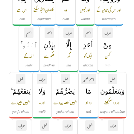
اور اس کی بیوی کے
اور نہیں
وہ
نقصان پہنچا سکتے
اس سے
bihi
biḍārrīna
hum
wamā
wazawjihi
حرف
اسم
حرف
اسم
اسم
مِنْ
أَحَدٍ
إِلَّا
بِإِذْنِ
ٱللَّهِ ۚ
کسی
ایک کو
مگر
حکم سے
اللہ کے
l-lahi
bi-idh'ni
illā
aḥadin
min
فعل
اسم ضمیر
فعل
حرف
فعل
وَيَتَعَلَّمُونَ
مَا
يَضُرُّهُمْ
وَلَا
يَنفَعُهُمْ ۚ
اور وہ سیکھتے
وہ جو
انہیں نقصان دے
اور نہ
انہیں نفع دے
yanfaʿuhum
walā
yaḍurruhum
mā
wayataʿallamūna
حرف
فعل
حرف
فعل
حرف