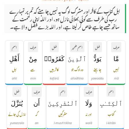
اہل کتاب کے کافر اور مشرک لوگ یہ نہیں چاہتے کہ تم پر تمہارے
رب کی طرف سے کوئی بھلائی نازل ہو، اور اللہ اپنی رحمت کے
ساتھ جسے چاہے خاص کر لیتا ہے، اور اللہ بڑے فضل والا ہے۔
حرف
فعل
اسم ضمیر
فعل
حرف
اسم
مَّا
يَوَدُّ
ٱلَّذِينَ
كَفَرُوا۟
مِنْ
أَهْلِ
نہیں
چاہتے
وہ لوگ جو
کافر ہیں
سے
اہل
ahli
min
kafarū
alladhīna
yawaddu
mā
اسم
حرف
اسم
حرف
فعل
ٱلْكِتَـٰبِ
وَلَا
ٱلْمُشْرِكِينَ
أَن
يُنَزَّلَ
کتاب
اور نہ
مشرکین
کہ
نازل کی جائے
yunazzala
an
l-mush'rikīna
walā
l-kitābi