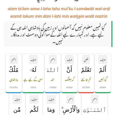
alam taʿlam anna l-laha lahu mul'ku l-samāwāti wal-arḍi
wamā lakum min dūni l-lahi min waliyyin walā naṣīrin
کیا تمہیں معلوم نہیں کہ آسمانوں اور زمین کی بادشاہی اللہ ہی کے
لیے ہے، اور تمہارے لیے اللہ کے سوا کوئی دوست اور مددگار
نہیں۔
حرف
فعل
حرف
اسم
حرف
اسم
أَلَمْ
تَعْلَمْ
أَنَّ
ٱللَّهَ
لَهُۥ
مُلْكُ
کیا نہیں
تم جانتے
کہ بیشک
اللہ
اسی کے لیے ہے
بادشاہی
mul'ku
lahu
l-laha
anna
taʿlam
alam
اسم
اسم
حرف
حرف
حرف
ٱلسَّمَـٰوَٰتِ
وَٱلْأَرْضِ ۗ
وَمَا
لَكُم
مِّن