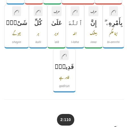
اسم
حرف
اسم
حرف
اسم
اسم
بِأَمْرِهِۦٓ ۗ
إِنَّ
ٱللَّهَ
عَلَىٰ
كُلِّ
شَىْءٍۢ
اپنا حکم
بیشک
اللہ
اوپر
ہر
چیز کے
shayin
kulli
ʿalā
l-laha
inna
bi-amrihi
اسم
قَدِيرٌۭ
قادر ہے
qadīrun
2:110