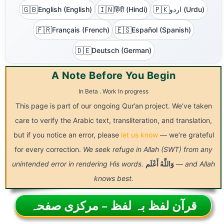
🇬🇧
🇮🇳
🇵🇰
اردو (Urdu)
हिंदी (Hindi)
English (English)
🇫🇷
🇪🇸
Français (French)
Español (Spanish)
🇩🇪
Deutsch (German)
A Note Before You Begin
In Beta . Work In progress
This page is part of our ongoing Qur’an project. We’ve taken
care to verify the Arabic text, transliteration, and translation,
but if you notice an error, please
let us know
— we’re grateful
for every correction.
We seek refuge in Allah (SWT) from any
— and Allah
وَاللَّهُ
أَعْلَم
unintended error in rendering His words.
knows best.
قرآن لفظ بہ لفظ – مرکزی صفحہ