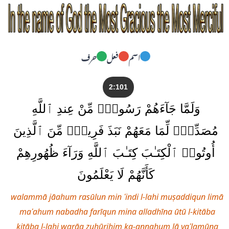
اسم
فعل
حرف
2:101
وَلَمَّا جَآءَهُمْ رَسُولٌۭ مِّنْ عِندِ ٱللَّهِ
مُصَدِّقٌۭ لِّمَا مَعَهُمْ نَبَذَ فَرِيقٌۭ مِّنَ ٱلَّذِينَ
أُوتُوا۟ ٱلْكِتَـٰبَ كِتَـٰبَ ٱللَّهِ وَرَآءَ ظُهُورِهِمْ
كَأَنَّهُمْ لَا يَعْلَمُونَ
walammā jāahum rasūlun min ʿindi l-lahi muṣaddiqun limā
maʿahum nabadha farīqun mina alladhīna ūtū l-kitāba
kitāba l-lahi warāa ẓuhūrihim ka-annahum lā yaʿlamūna