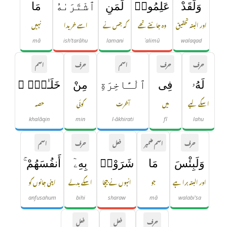
وَلَقَدْ
عَلِمُوا۟
لَمَنِ
ٱشْتَرَىٰهُ
مَا
اور البتہ تحقیق
وہ جانتے تھے
کہ جس نے
اسے خریدا
نہیں
mā
ish'tarāhu
lamani
ʿalimū
walaqad
حرف
حرف
اسم
حرف
اسم
لَهُۥ
فِى
ٱلْـَٔاخِرَةِ
مِنْ
خَلَـٰقٍۢ ۚ
اسکے لیے
میں
آخرت
کوئی
حصہ
khalāqin
min
l-ākhirati
fī
lahu
حرف
اسم ضمیر
فعل
حرف
اسم
وَلَبِئْسَ
مَا
شَرَوْا۟
بِهِۦٓ
أَنفُسَهُمْ ۚ
اور البتہ برا ہے
جو
انہوں نے بیچا
اسکے بدلے
اپنی جانوں کو
anfusahum
bihi
sharaw
mā
walabi'sa
حرف
فعل
فعل