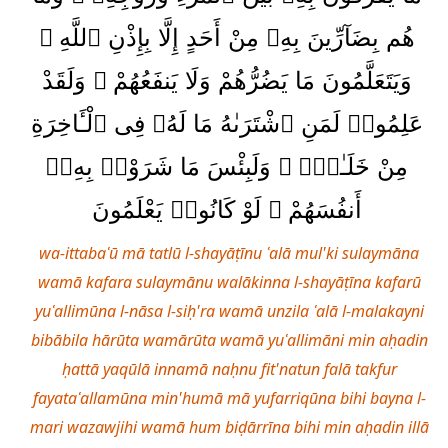
هُم بِضَآرِّينَ بِهِۦ مِنْ أَحَدٍ إِلَّا بِإِذْنِ ٱللَّهِ ۚ
وَيَتَعَلَّمُونَ مَا يَضُرُّهُمْ وَلَا يَنفَعُهُمْ ۚ وَلَقَدْ
عَلِمُوا۟ لَمَنِ ٱشْتَرَىٰهُ مَا لَهُۥ فِى ٱلْـَٔاخِرَةِ
مِنْ خَلَـٰقٍۢ ۚ وَلَبِئْسَ مَا شَرَوْا۟ بِهِۦٓ
أَنفُسَهُمْ ۚ لَوْ كَانُوا۟ يَعْلَمُونَ
wa-ittabaʿū mā tatlū l-shayāṭīnu ʿalā mul'ki sulaymāna
wamā kafara sulaymānu walākinna l-shayāṭīna kafarū
yuʿallimūna l-nāsa l-siḥ'ra wamā unzila ʿalā l-malakayni
bibābila hārūta wamārūta wamā yuʿallimāni min aḥadin
ḥattā yaqūlā innamā naḥnu fit'natun falā takfur
fayataʿallamūna min'humā mā yufarriqūna bihi bayna l-
mari wazawjihi wamā hum biḍārrīna bihi min aḥadin illā