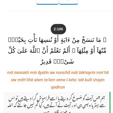
2:106
۞ مَا نَنسَخْ مِنْ ءَايَةٍ أَوْ نُنسِهَا نَأْتِ بِخَيْرٍۢ
مِّنْهَآ أَوْ مِثْلِهَآ ۗ أَلَمْ تَعْلَمْ أَنَّ ٱللَّهَ عَلَىٰ كُلِّ
شَىْءٍۢ قَدِيرٌ
mā nansakh min āyatin aw nunsihā nati bikhayrin min'hā
aw mith'lihā alam taʿlam anna l-laha ʿalā kulli shayin
qadīrun
ہم جس آیت کو منسوخ کر دیتے یا اسے فراموش کرا دیتے ہیں تو اس
سے بہتر یا ویسی ہی اور آیت لے آتے ہیں، کیا تم نہیں جانتے کہ الله
ہر چیز پر قادر ہے۔