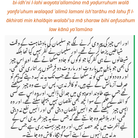
bi-idh'ni l-lahi wayataʿallamūna mā yaḍurruhum walā
yanfaʿuhum walaqad ʿalimū lamani ish'tarāhu mā lahu fī l-
ākhirati min khalāqin walabi'sa mā sharaw bihi anfusahum
law kānū yaʿlamūna
اور اس چیز کی پیروی کرنے لگے جو سلیمان کی بادشاہت کے وقت
شیاطین پڑھا کرتے تھے، اور سلیمان نے کفر نہیں کیا تھا بلکہ
شیطانوں نے ہی کفر کیا جو لوگوں کو جادو سکھاتے تھے، اور اس چیز
کی بھی جو بابل میں ہاروت اور ماروت دو فرشتوں پر اتاری گئی تھی،
اور وہ دونوں کسی کو نہ سکھاتے تھے جب تک یہ نہ کہہ دیتے کہ ہم تو
صرف آزمائش کے لیے ہیں، تو کافر نہ بن، پس ان سے وہ چیز سیکھتے
تھے جس سے خاوند اور بیوی میں جدائی ڈالیں، اور وہ اس سے کسی
کو اللہ کے حکم کے سوا کچھ بھی نقصان نہیں پہنچا سکتے تھے، اور وہ
ایسی چیز سیکھتے تھے جو انہیں نقصان دیتی تھی اور انہیں نفع نہ دیتی
تھی، اور بلاشبہ وہ جانتے تھے کہ جس نے یہ چیز خریدی اس کے
لیے آخرت میں کچھ حصہ نہیں، اور وہ چیز بہت بری ہے جس کے
بدلہ میں انہوں نے اپنے آپ کو بیچا، کاش وہ جانتے۔