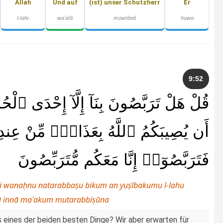
Allah
Und auf
(ist) unser Schutzherr
Er
l-lahi
waʿalā
mawlānā
huwa
9:52
قُلْ هَلْ تَرَبَّصُونَ بِنَآ إِلَّآ إِحْدَى ٱلْحُ
أَن يُصِيبَكُمُ ٱللَّهُ بِعَذَابٍۢ مِّنْ عِندِ ۖ
فَتَرَبَّصُوٓا۟ إِنَّا مَعَكُم مُّتَرَبِّصُونَ
ayni wanaḥnu natarabbaṣu bikum an yuṣībakumu l-lahu
aṣū innā maʿakum mutarabbiṣūna
ls eines der beiden besten Dinge? Wir aber erwarten für