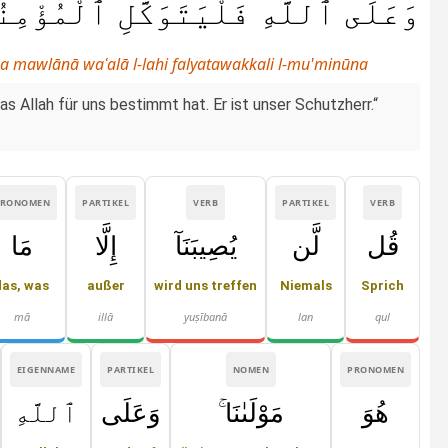
وَعَلَى ٱللَّهِ فَلْيَتَوَكَّلِ ٱلْمُؤْمِن
wa mawlānā waʿalā l-lahi falyatawakkali l-mu'minūna
s Allah für uns bestimmt hat. Er ist unser Schutzherr.“
PRONOMEN
PARTIKEL
VERB
PARTIKEL
VERB
قُل
لَّن
يُصِيبَنَآ
إِلَّا
مَا
das, was
außer
wird uns treffen
Niemals
Sprich
mā
illā
yuṣībanā
lan
qul
EIGENNAME
PARTIKEL
NOMEN
PRONOMEN
هُوَ
مَوْلَىٰنَا ۚ
وَعَلَى
ٱللَّهِ