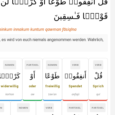
قُلْ أَنفِقُوا۟ طَوْعًا أَوْ كَرْهًۭا لَّن يُتَق
قَوْمًۭا فَـٰسِقِينَ
a minkum innakum kuntum qawman fāsiqīna
lig, es wird von euch niemals angenommen werden. Wahrlich,
NOMEN
PARTIKEL
NOMEN
VERB
VERB
قُلْ
أَنفِقُوا۟
طَوْعًا
أَوْ
كَرْهًۭا
widerwillig
oder
freiwillig
Spendet
Sprich
karhan
aw
ṭawʿan
anfiqū
qul
EN
NOMEN
VERB
PARTIKEL
PARTIKEL