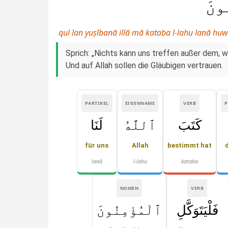
ُونَ
qul lan yuṣībanā illā mā kataba l-lahu lanā hu
Sprich: „Nichts kann uns treffen außer dem, wa
Und auf Allah sollen die Gläubigen vertrauen.
PARTIKEL
EIGENNAME
VERB
كَتَبَ
ٱللَّهُ
لَنَا
für uns
Allah
bestimmt hat
lanā
l-lahu
kataba
NOMEN
VERB
فَلْيَتَوَكَّلِ
ٱلْمُؤْمِنُونَ