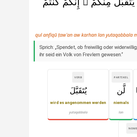
َبَّلَ مِنكُمْ ۖ إِنَّكُمْ كُنتُمْ
qul anfiqū ṭawʿan aw karhan lan yutaqabbal
Sprich: „Spendet, ob freiwillig oder widerwil
ihr seid ein Volk von Frevlern gewesen.“
VERB
PARTIKEL
لَّن
يُتَقَبَّلَ
wird es angenommen werden
niemals
yutaqabbala
lan
NOM