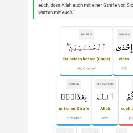
euch, dass Allah euch mit einer Strafe von Si
warten mit euch.“
NOMEN
NOMEN
إِحْدَى
ٱلْحُسْنَيَيْنِ ۖ
der beiden besten (Dinge)
eines
l-ḥus'nayayni
iḥ'dā
NOMEN
EIGENNAME
ُمُ
ٱللَّهُ
بِعَذَابٍۢ
mit einer Strafe
Allah
euch t
biʿadhābin
l-lahu
yu