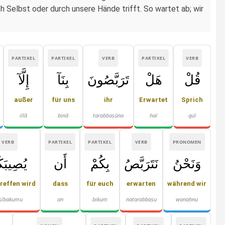
ch Selbst oder durch unsere Hände trifft. So wartet ab; wir
PARTIKEL
PARTIKEL
VERB
PARTIKEL
VERB
قُلْ
هَلْ
تَرَبَّصُونَ
بِنَآ
إِلَّآ
außer
für uns
ihr
Erwartet
Sprich
illā
binā
tarabbaṣūna
hal
qul
VERB
PARTIKEL
PARTIKEL
VERB
PRONOMEN
وَنَحْنُ
نَتَرَبَّصُ
بِكُمْ
أَن
يُصِيبَك
reffen wird
dass
für euch
erwarten
während wir
ṣībakumu
an
bikum
natarabbaṣu
wanaḥnu