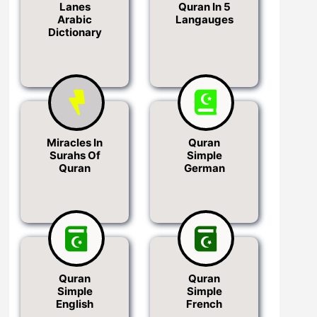
Lanes
Quran In 5
Arabic
Langauges
Dictionary
Miracles In
Quran
Surahs Of
Simple
Quran
German
Quran
Quran
Simple
Simple
English
French