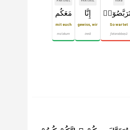
PARTIKEL
PARTIKEL
VERB
َرَبَّصُوٓا۟
إِنَّا
مَعَكُم
mit euch
gewiss, wir
So wartet
maʿakum
innā
fatarabbaṣū