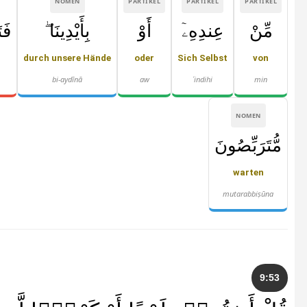
NOMEN
PARTIKEL
PARTIKEL
PARTIKEL
مِّنْ
عِندِهِۦٓ
أَوْ
بِأَيْدِينَا ۖ
فَت
durch unsere Hände
oder
Sich Selbst
von
bi-aydīnā
aw
ʿindihi
min
NOMEN
مُّتَرَبِّصُونَ
warten
mutarabbiṣūna
9:53