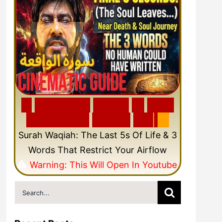
🎬
F
e
a
t
u
r
e
d
V
i
d
e
o
🎥
N
e
w
C
i
n
e
m
a
t
i
c
Q
u
r
a
n
V
i
d
e
o
Surah Waqiah: The Last 5s Of Life & 3
Words That Restrict Your Airflow
⚠️
Warning: This Will Open In Youtube
Search
for: