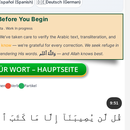
🇩🇪
Español (Spanish)
Deutsch (German)
Before You Begin
ta . Work In progress
We’ve taken care to verify the Arabic text, transliteration, and
s know
— we’re grateful for every correction.
We seek refuge in
 rendering His words.
أَعْلَم
وَاللَّهُ
— and Allah knows best.
R WORT – HAUPTSEITE
men
Verb
Partikel
9:51
قُل لَّن يُصِيبَنَآ إِلَّا مَا كَتَبَ ٱ ۚ