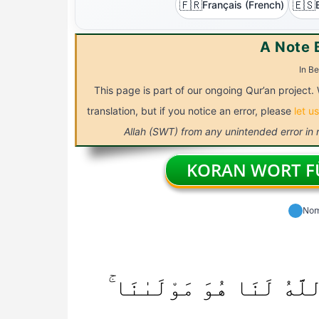
🇫🇷
🇪🇸
Français (French)
A Note 
In Be
This page is part of our ongoing Qur’an project. 
translation, but if you notice an error, please
let u
Allah (SWT) from any unintended error in
KORAN WORT FÜ
No
للَّهُ لَنَا هُوَ مَوْلَىٰنَا