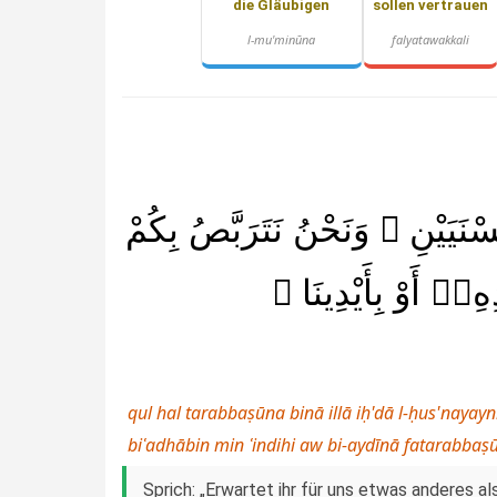
die Gläubigen
sollen vertrauen
l-mu'minūna
falyatawakkali
سْنَيَيْنِ ۖ وَنَحْنُ نَتَرَبَّصُ بِكُمْ
هِۦٓ أَوْ بِأَيْدِينَا
qul hal tarabbaṣūna binā illā iḥ'dā l-ḥus'nay
biʿadhābin min ʿindihi aw bi-aydīnā fatarabb
Sprich: „Erwartet ihr für uns etwas anderes a