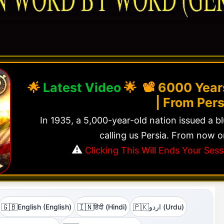
🌟
Latest Video
🌟 📽️
6000 Years
| From Pers
In 1935, a 5,000-year-old nation issued a b
calling us Persia. From now o
⚠️
Clicking This Will Ends Your Se
🇬🇧
🇮🇳
🇵🇰
English (English)
हिंदी (Hindi)
اردو (Urdu)