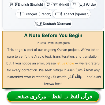
🇬🇧
🇮🇳
🇵🇰
اردو (Urdu)
हिंदी (Hindi)
English (English)
🇫🇷
🇪🇸
Français (French)
Español (Spanish)
🇩🇪
Deutsch (German)
A Note Before You Begin
In Beta . Work In progress
This page is part of our ongoing Qur’an project. We’ve taken
care to verify the Arabic text, transliteration, and translation,
but if you notice an error, please
let us know
— we’re grateful
for every correction.
We seek refuge in Allah (SWT) from any
— and Allah
وَاللَّهُ
أَعْلَم
unintended error in rendering His words.
knows best.
قرآن لفظ بہ لفظ – مرکزی صفحہ