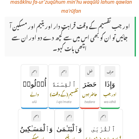
masākīnu fa-ur'zuqūhum min'hu waqūlū lahum qawlan
maʿrūfan
اور جب تقسیم کے وقت قرابت دار اور یتیم اور مسکین آ
جائیں تو ان کو بھی اس میں سے کچھ دے دو اور ان سے
اچھی بات کہو۔
حرف
فعل
اسم
اسم
وَإِذَا
حَضَرَ
ٱلْقِسْمَةَ
أُو۟لُوا۟
اور جب
حاضر ہوں
تقسیم (کے وقت)
والے
ulū
l-qis'mata
ḥaḍara
wa-idhā
اسم
اسم
اسم
ٱلْقُرْبَىٰ
وَٱلْيَتَـٰمَىٰ
وَٱلْمَسَـٰكِينُ
قرابت داری (رشتہ دار)
اور یتیم
اور مسکین