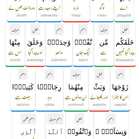
اے
لوگو
ڈرو
اپنے رب سے
وہ ذات جس نے
alladhī
rabbakumu
ittaqū
l-nāsu
yāayyuhā
فعل
حرف
اسم
اسم
فعل
حرف
خَلَقَكُم
مِّن
نَّفْسٍۢ
وَٰحِدَةٍۢ
وَخَلَقَ
مِنْهَا
پیدا کیا تمہیں
سے
ایک جان
واحد
اور پیدا کیا
اس سے
min'hā
wakhalaqa
wāḥidatin
nafsin
min
khalaqakum
اسم
فعل
حرف
اسم
اسم
زَوْجَهَا
وَبَثَّ
مِنْهُمَا
رِجَالًۭا
كَثِيرًۭا
اس کا جوڑا
اور پھیلائے
ان دونوں سے
مرد
بہت سے
kathīran
rijālan
min'humā
wabatha
zawjahā
اسم
فعل
اسم معرفہ
اسم ضمیر
وَنِسَآءًۭ ۚ
وَٱتَّقُوا۟
ٱللَّهَ
ٱلَّذِى