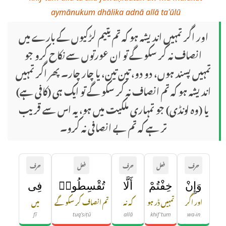
aymānukum dhālika adnā allā taʿūlū
اور اگر تمہیں اندیشہ ہو کہ تم یتیم لڑکیوں کے بارے میں
انصاف نہ کر سکو گے تو ان عورتوں سے نکاح کرو جو
تمہیں پسند ہوں، دو دو، تین تین، یا چار چار۔ پھر اگر تمہیں
اندیشہ ہو کہ تم انصاف نہ کر سکو گے تو ایک ہی (کافی ہے)
یا (وہ لونڈی) جو تمہاری ملکیت میں ہو، یہ اس سے قریب
تر ہے کہ تم بے انصافی نہ کرو۔
حرف
فعل
حرف
فعل
حرف
وَإِنْ
خِفْتُمْ
أَلَّا
تُقْسِطُوا۟
فِى
اور اگر
تمہیں ڈر ہو
کہ نہ
تم انصاف کر سکو گے
میں
fī
tuq'siṭū
allā
khif'tum
wa-in