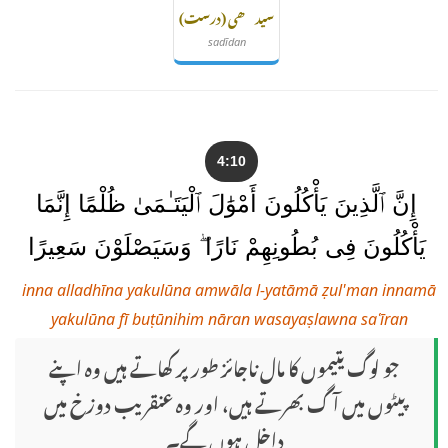
سیدھی (درست)
sadīdan
4:10
إِنَّ ٱلَّذِينَ يَأْكُلُونَ أَمْوَٰلَ ٱلْيَتَـٰمَىٰ ظُلْمًا إِنَّمَا
يَأْكُلُونَ فِى بُطُونِهِمْ نَارًا ۖ وَسَيَصْلَوْنَ سَعِيرًا
inna alladhīna yakulūna amwāla l-yatāmā ẓul'man innamā
yakulūna fī buṭūnihim nāran wasayaṣlawna saʿīran
جو لوگ یتیموں کا مال ناجائز طور پر کھاتے ہیں وہ اپنے
پیٹوں میں آگ بھرتے ہیں، اور وہ عنقریب دوزخ میں
داخل ہوں گے۔