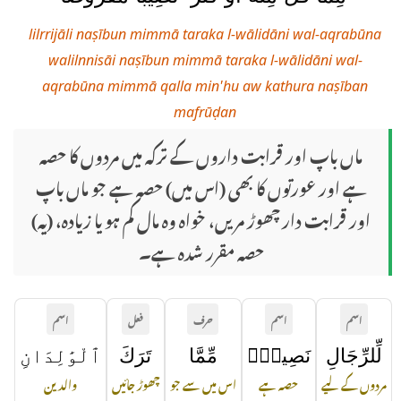
lilrrijāli naṣībun mimmā taraka l-wālidāni wal-aqrabūna
walilnnisāi naṣībun mimmā taraka l-wālidāni wal-
aqrabūna mimmā qalla min'hu aw kathura naṣīban
mafrūḍan
ماں باپ اور قرابت داروں کے ترکہ میں مردوں کا حصہ
ہے اور عورتوں کا بھی (اس میں) حصہ ہے جو ماں باپ
اور قرابت دار چھوڑ مریں، خواہ وہ مال کم ہو یا زیادہ، (یہ)
حصہ مقرر شدہ ہے۔
اسم
اسم
حرف
فعل
اسم
لِّلرِّجَالِ
نَصِيبٌۭ
مِّمَّا
تَرَكَ
ٱلْوَٰلِدَانِ
مردوں کے لیے
حصہ ہے
اس میں سے جو
چھوڑ جائیں
والدین