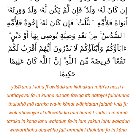
إِن كَانَ لَهُۥ وَلَدٌ ۚ فَإِن لَّمْ يَكُن لَّهُۥ وَلَدٌ وَوَرِثَهُۥٓ
أَبَوَاهُ فَلِأُمِّهِ ٱلثُّلُثُ ۚ فَإِن كَانَ لَهُۥٓ إِخْوَةٌ فَلِأُمِّهِ
ٱلسُّدُسُ ۚ مِنۢ بَعْدِ وَصِيَّةٍ يُوصِى بِهَآ أَوْ دَيْنٍ ۗ
ءَابَآؤُكُمْ وَأَبْنَآؤُكُمْ لَا تَدْرُونَ أَيُّهُمْ أَقْرَبُ لَكُمْ
نَفْعًا ۚ فَرِيضَةً مِّنَ ٱللَّهِ ۗ إِنَّ ٱللَّهَ كَانَ عَلِيمًا
حَكِيمًا
yūṣīkumu l-lahu fī awlādikum lildhakari mith'lu ḥaẓẓi l-
unthayayni fa-in kunna nisāan fawqa ith'natayni falahunna
thuluthā mā taraka wa-in kānat wāḥidatan falahā l-niṣ'fu
wali-abawayhi likulli wāḥidin min'humā l-sudusu mimmā
taraka in kāna lahu waladun fa-in lam yakun lahu waladun
wawarithahu abawāhu fali-ummihi l-thuluthu fa-in kāna