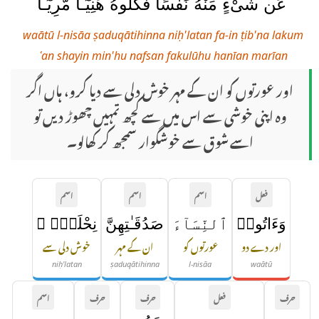
عَن شَىْءٍ مِّنْهُ نَفْسًا فَكُلُوهُ هَنِيٓـًٔا مَّرِيٓـًٔا
waātū l-nisāa ṣaduqātihinna niḥ'latan fa-in ṭib'na lakum
ʿan shayin min'hu nafsan fakulūhu hanīan marīan
اور عورتوں کو ان کے مہر خوش دلی سے دیا کرو، ہاں اگر
وہ اپنی خوشی سے اس میں سے کچھ تمہیں چھوڑ دیں تو
اسے شوق سے خوشگوار سمجھ کر کھالو۔
فعل
اسم
اسم
اسم
وَءَاتُوا۟
ٱلنِّسَآءَ
صَدُقَـٰتِهِنَّ
نِحْلَةًۭ ۚ
اور دے دو
عورتوں کو
ان کے مہر
خوش دلی سے
niḥ'latan
ṣaduqātihinna
l-nisāa
waātū
حرف
فعل
حرف
حرف
اسم