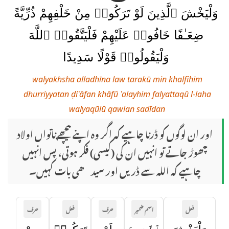
وَلْيَخْشَ ٱلَّذِينَ لَوْ تَرَكُوا۟ مِنْ خَلْفِهِمْ ذُرِّيَّةً
ضِعَـٰفًا خَافُوا۟ عَلَيْهِمْ فَلْيَتَّقُوا۟ ٱللَّهَ
وَلْيَقُولُوا۟ قَوْلًا سَدِيدًا
walyakhsha alladhīna law tarakū min khalfihim
dhurriyyatan ḍiʿāfan khāfū ʿalayhim falyattaqū l-laha
walyaqūlū qawlan sadīdan
اور ان لوگوں کو ڈرنا چاہیے کہ اگر وہ اپنے پیچھے ناتواں اولاد
چھوڑ جاتے تو انہیں ان کی (کیسی) فکر ہوتی، پس انہیں
چاہیے کہ اللہ سے ڈریں اور سیدھی بات کہیں۔
فعل
اسم ضمیر
حرف
فعل
حرف