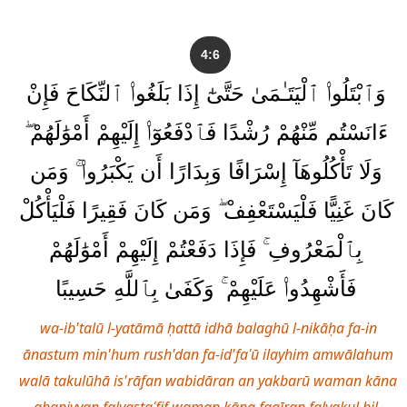
4:6
وَٱبْتَلُوا۟ ٱلْيَتَـٰمَىٰ حَتَّىٰٓ إِذَا بَلَغُوا۟ ٱلنِّكَاحَ فَإِنْ
ءَانَسْتُم مِّنْهُمْ رُشْدًا فَٱدْفَعُوٓا۟ إِلَيْهِمْ أَمْوَٰلَهُمْ ۖ
وَلَا تَأْكُلُوهَآ إِسْرَافًا وَبِدَارًا أَن يَكْبَرُوا۟ ۚ وَمَن
كَانَ غَنِيًّا فَلْيَسْتَعْفِفْ ۖ وَمَن كَانَ فَقِيرًا فَلْيَأْكُلْ
بِٱلْمَعْرُوفِ ۚ فَإِذَا دَفَعْتُمْ إِلَيْهِمْ أَمْوَٰلَهُمْ
فَأَشْهِدُوا۟ عَلَيْهِمْ ۚ وَكَفَىٰ بِٱللَّهِ حَسِيبًا
wa-ib'talū l-yatāmā ḥattā idhā balaghū l-nikāḥa fa-in
ānastum min'hum rush'dan fa-id'faʿū ilayhim amwālahum
walā takulūhā is'rāfan wabidāran an yakbarū waman kāna
ghaniyyan falyastaʿfif waman kāna faqīran falyakul bil-