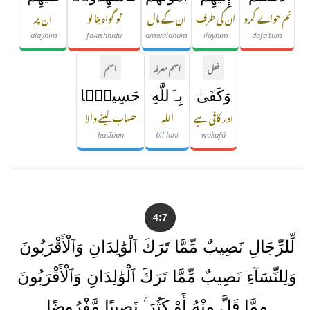
تم حوالے کرو
ان کی طرف
ان کے مال
تو گواہ بنا لو
ان پر
ʿalayhim
fa-ashhidū
amwālahum
ilayhim
dafaʿtum
فعل
اسم معرفہ
اسم
وَكَفَىٰ
بِٱللَّهِ
حَسِيبًۭا
اور کافی ہے
اللہ
حساب لینے والا
ḥasīban
bil-lahi
wakafā
4:7
لِّلرِّجَالِ نَصِيبٌ مِّمَّا تَرَكَ ٱلْوَٰلِدَانِ وَٱلْأَقْرَبُونَ
وَلِلنِّسَآءِ نَصِيبٌ مِّمَّا تَرَكَ ٱلْوَٰلِدَانِ وَٱلْأَقْرَبُونَ
مِمَّا قَلَّ مِنْهُ أَوْ كَثُرَ ۚ نَصِيبًا مَّفْرُوضًا