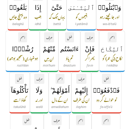
وَٱبْتَلُوا۟
ٱلْيَتَـٰمَىٰ
حَتَّىٰٓ
إِذَا
بَلَغُوا۟
اور جانچتے رہو
یتیموں کو
یہاں تک کہ
جب
وہ پہنچ جائیں
balaghū
idhā
ḥattā
l-yatāmā
wa-ib'talū
اسم
حرف
فعل
حرف
اسم
ٱلنِّكَاحَ
فَإِنْ
ءَانَسْتُم
مِّنْهُمْ
رُشْدًۭا
نکاح (کی عمر) کو
پھر اگر
تم پاؤ
ان میں
ہوشیاری (سمجھ بوجھ)
rush'dan
min'hum
ānastum
fa-in
l-nikāḥa
فعل
حرف
اسم
حرف
فعل
فَٱدْفَعُوٓا۟
إِلَيْهِمْ
أَمْوَٰلَهُمْ ۖ
وَلَا
تَأْكُلُوهَآ
تو حوالے کر دو
ان کی طرف
ان کے مال
اور نہ
کھاؤ اسے
takulūhā
walā
amwālahum
ilayhim
fa-id'faʿū
اسم
اسم
حرف
فعل