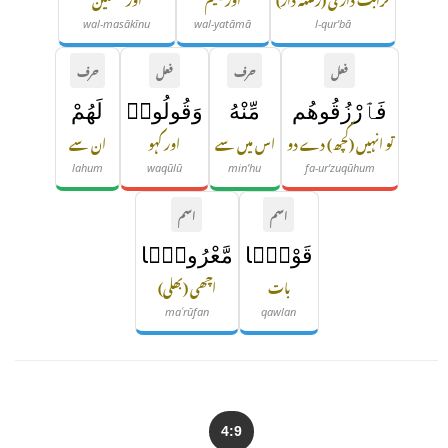
wal-masākīnu
wal-yatāmā
l-qur'bā
فعل
حرف
فعل
حرف
فَٱرْزُقُوهُم
مِّنْهُ
وَقُولُوا۟
لَهُمْ
تو انہیں (کچھ) دے دو
اس میں سے
اور کہو
ان سے
lahum
waqūlū
min'hu
fa-ur'zuqūhum
اسم
اسم
قَوْلًۭا
مَّعْرُوفًۭا
بات
اچھی (بھلی)
maʿrūfan
qawlan
4:9