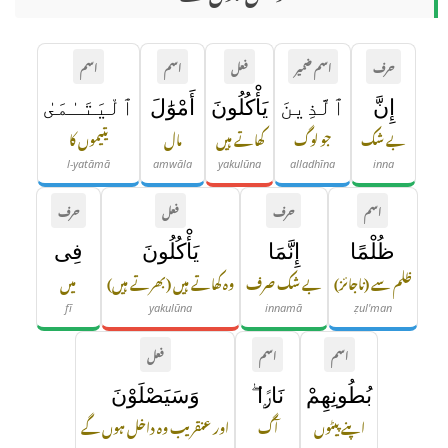
حرف
اسم ضمیر
فعل
اسم
اسم
إِنَّ
ٱلَّذِينَ
يَأْكُلُونَ
أَمْوَٰلَ
ٱلْيَتَـٰمَىٰ
بے شک
جو لوگ
کھاتے ہیں
مال
یتیموں کا
l-yatāmā
amwāla
yakulūna
alladhīna
inna
اسم
حرف
فعل
حرف
ظُلْمًا
إِنَّمَا
يَأْكُلُونَ
فِى
ظلم سے (ناجائز)
بے شک صرف
وہ کھاتے ہیں (بھرتے ہیں)
میں
fī
yakulūna
innamā
ẓul'man
اسم
اسم
فعل
بُطُونِهِمْ
نَارًۭا ۖ
وَسَيَصْلَوْنَ
اپنے پیٹوں
آگ
اور عنقریب وہ داخل ہوں گے