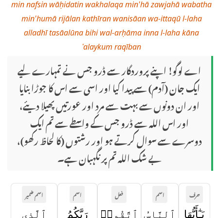
min nafsin wāḥidatin wakhalaqa min'hā zawjahā wabatha
min'humā rijālan kathīran wanisāan wa-ittaqū l-laha
alladhī tasāalūna bihi wal-arḥāma inna l-laha kāna
ʿalaykum raqīban
اے لوگو! اپنے پروردگار سے ڈرو جس نے تمہارے لیے
ایک جان (آدم) سے پیدا کیا اور اسی سے اس کا جوڑا بنایا
اور ان دونوں سے بہت سے مرد اور عورتیں پھیلا دیئے،
اور اس اللہ سے ڈرو جس کے واسطے سے تم ایک
دوسرے سے سوال کرتے ہو اور رشتوں (کا لحاظ رکھو)،
بے شک اللہ تم پر نگہبان ہے۔
حرف
اسم
فعل
اسم
اسم ضمیر
يَـٰٓأَيُّهَا
ٱلنَّاسُ
ٱتَّقُوا۟
رَبَّكُمُ
ٱلَّذِى