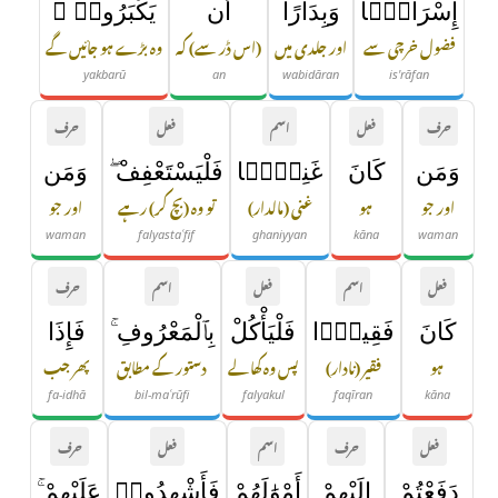
إِسْرَافًۭا
وَبِدَارًا
أَن
يَكْبَرُوا۟ ۚ
فضول خرچی سے
اور جلدی میں
(اس ڈر سے) کہ
وہ بڑے ہو جائیں گے
yakbarū
an
wabidāran
is'rāfan
حرف
فعل
اسم
فعل
حرف
وَمَن
كَانَ
غَنِيًّۭا
فَلْيَسْتَعْفِفْ ۖ
وَمَن
اور جو
ہو
غنی (مالدار)
تو وہ (بچ کر) رہے
اور جو
waman
falyastaʿfif
ghaniyyan
kāna
waman
فعل
اسم
فعل
اسم
حرف
كَانَ
فَقِيرًۭا
فَلْيَأْكُلْ
بِٱلْمَعْرُوفِ ۚ
فَإِذَا
ہو
فقیر (نادار)
پس وہ کھا لے
دستور کے مطابق
پھر جب
fa-idhā
bil-maʿrūfi
falyakul
faqīran
kāna
فعل
حرف
اسم
فعل
حرف
دَفَعْتُمْ
إِلَيْهِمْ
أَمْوَٰلَهُمْ
فَأَشْهِدُوا۟
عَلَيْهِمْ ۚ