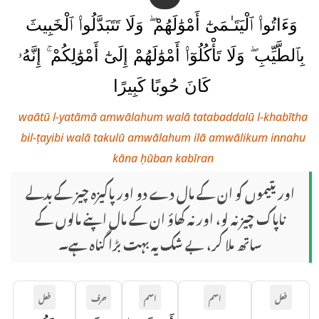
وَءَاتُوا۟ ٱلْيَتَـٰمَىٰٓ أَمْوَٰلَهُمْ ۖ وَلَا تَتَبَدَّلُوا۟ ٱلْخَبِيثَ
بِٱلطَّيِّبِ ۖ وَلَا تَأْكُلُوٓا۟ أَمْوَٰلَهُمْ إِلَىٰٓ أَمْوَٰلِكُمْ ۚ إِنَّهُۥ
كَانَ حُوبًا كَبِيرًا
waātū l-yatāmā amwālahum walā tatabaddalū l-khabītha
bil-ṭayibi walā takulū amwālahum ilā amwālikum innahu
kāna ḥūban kabīran
اور یتیموں کو ان کے مال دے دو اور پاکیزہ چیز کے بدلے
ناپاک چیز نہ لو، اور نہ کھاؤ ان کے مال اپنے مالوں کے
ساتھ ملا کر، بے شک یہ بہت بڑا گناہ ہے۔
فعل
اسم
اسم
حرف
فعل