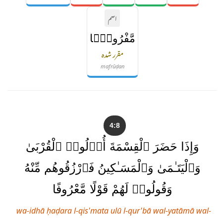
اسم
مَّفْرُوضًۭا
مقرر شدہ
mafrūḍan
4:8
وَإِذَا حَضَرَ ٱلْقِسْمَةَ أُو۟لُوا۟ ٱلْقُرْبَىٰ
وَٱلْيَتَـٰمَىٰ وَٱلْمَسَـٰكِينُ فَٱرْزُقُوهُم مِّنْهُ
وَقُولُوا۟ لَهُمْ قَوْلًا مَّعْرُوفًا
wa-idhā ḥaḍara l-qis'mata ulū l-qur'bā wal-yatāmā wal-