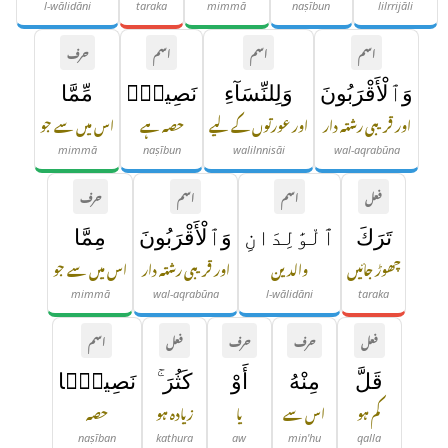
l-wālidāni
taraka
mimmā
naṣībun
lilrrijāli
اسم
اسم
اسم
حرف
وَٱلْأَقْرَبُونَ
وَلِلنِّسَآءِ
نَصِيبٌۭ
مِّمَّا
اور قریبی رشتہ دار
اور عورتوں کے لیے
حصہ ہے
اس میں سے جو
mimmā
naṣībun
walilnnisāi
wal-aqrabūna
فعل
اسم
اسم
حرف
تَرَكَ
ٱلْوَٰلِدَانِ
وَٱلْأَقْرَبُونَ
مِمَّا
چھوڑ جائیں
والدین
اور قریبی رشتہ دار
اس میں سے جو
mimmā
wal-aqrabūna
l-wālidāni
taraka
فعل
حرف
حرف
فعل
اسم
قَلَّ
مِنْهُ
أَوْ
كَثُرَ ۚ
نَصِيبًۭا
کم ہو
اس سے
یا
زیادہ ہو
حصہ
naṣīban
kathura
aw
min'hu
qalla