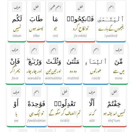
اسم
فعل
اسم ضمیر
فعل
حرف
ٱلْيَتَـٰمَىٰ
فَٱنكِحُوا۟
مَا
طَابَ
لَكُم
یتیموں کے بارے
تو نکاح کرو
جو
پسند ہوں
تمہیں
lakum
ṭāba
mā
fa-inkiḥū
l-yatāmā
حرف
اسم
اسم
اسم
اسم
حرف
مِّنَ
ٱلنِّسَآءِ
مَثْنَىٰ
وَثُلَـٰثَ
وَرُبَـٰعَ ۖ
فَإِنْ
میں سے
عورتوں
دو دو
اور تین تین
اور چار چار
پھر اگر
fa-in
warubāʿa
wathulātha
mathnā
l-nisāi
mina
فعل
حرف
فعل
اسم
حرف
خِفْتُمْ
أَلَّا
تَعْدِلُوا۟
فَوَٰحِدَةً
أَوْ
تمہیں اندیشہ ہو
کہ نہ
تم انصاف کر سکو گے
تو ایک ہی
یا
aw
fawāḥidatan
taʿdilū
allā
khif'tum