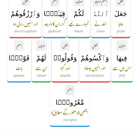
فعل
اسم معرفہ
حرف
اسم
فعل
جَعَلَ
ٱللَّهُ
لَكُمْ
قِيَـٰمًۭا
وَٱرْزُقُوهُمْ
بنایا
اللہ نے
تمہارے لیے
گزران کا ذریعہ
اور انہیں رزق دو
wa-ur'zuqūhum
qiyāman
lakum
l-lahu
jaʿala
حرف
فعل
فعل
حرف
اسم
فِيهَا
وَٱكْسُوهُمْ
وَقُولُوا۟
لَهُمْ
قَوْلًۭا
اس میں سے
اور انہیں پہناؤ
اور کہو
ان سے
بات
qawlan
lahum
waqūlū
wa-ik'sūhum
fīhā
اسم
مَّعْرُوفًۭا
اچھی (دستور کے مطابق)
maʿrūfan