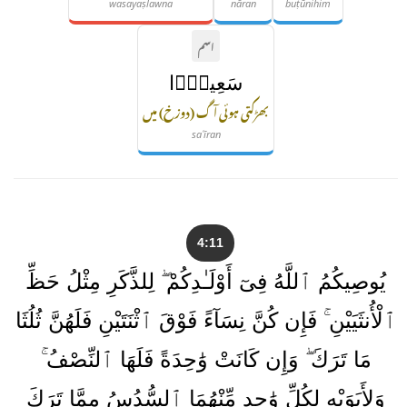
wasayaṣlawna
nāran
buṭūnihim
اسم
سَعِيرًۭا
بھڑکتی ہوئی آگ (دوزخ) میں
saʿīran
4:11
يُوصِيكُمُ ٱللَّهُ فِىٓ أَوْلَـٰدِكُمْ ۖ لِلذَّكَرِ مِثْلُ حَظِّ
ٱلْأُنثَيَيْنِ ۚ فَإِن كُنَّ نِسَآءً فَوْقَ ٱثْنَتَيْنِ فَلَهُنَّ ثُلُثَا
مَا تَرَكَ ۖ وَإِن كَانَتْ وَٰحِدَةً فَلَهَا ٱلنِّصْفُ ۚ
وَلِأَبَوَيْهِ لِكُلِّ وَٰحِدٍ مِّنْهُمَا ٱلسُّدُسُ مِمَّا تَرَكَ