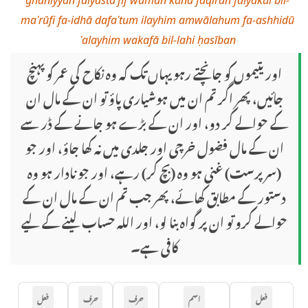
maʿrūfi fa-idhā dafaʿtum ilayhim amwālahum fa-ashhidū
ʿalayhim wakafā bil-lahi ḥasīban
اور یتیموں کو جانچتے رہو یہاں تک کہ وہ نکاح کی عمر کو پہنچ
جائیں، پھر اگر تم ان میں ہوشیاری پاؤ تو ان کے مال ان
کے حوالے کر دو، اور ان کے بڑے ہو جانے کے ڈر سے
ان کے مال فضول خرچی اور جلدی میں نہ کھا جاؤ، اور جو
(سرپرست) غنی ہو وہ (بچ کر) رہے، اور جو نادار ہو وہ
دستور کے مطابق کھائے، پھر جب تم ان کے مال ان کے
حوالے کرو تو ان پر گواہ بنا لو، اور اللہ حساب لینے کے لیے
کافی ہے۔
فعل
اسم
حرف
حرف
فعل