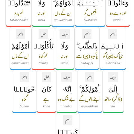
وَءَاتُوا۟
ٱلْيَتَـٰمَىٰٓ
أَمْوَٰلَهُمْ ۖ
وَلَا
تَتَبَدَّلُوا۟
اور دے دو
یتیموں کو
ان کے مال
اور نہ
تم بدلو
tatabaddalū
walā
amwālahum
l-yatāmā
waātū
اسم
اسم
حرف
فعل
اسم
ٱلْخَبِيثَ
بِٱلطَّيِّبِ ۖ
وَلَا
تَأْكُلُوٓا۟
أَمْوَٰلَهُمْ
ناپاک (چیز) کو
پاکیزہ (چیز) سے
اور نہ
تم کھاؤ
ان کے مال
amwālahum
takulū
walā
bil-ṭayibi
l-khabītha
حرف
اسم
حرف
فعل
اسم
إِلَىٰٓ
أَمْوَٰلِكُمْ ۚ
إِنَّهُۥ
كَانَ
حُوبًۭا
(ملا کر) ساتھ
اپنے مالوں کے
بے شک وہ
ہے
گناہ
ḥūban
kāna
innahu
amwālikum
ilā
اسم
كَبِيرًۭا