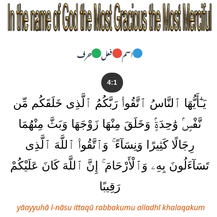
اسم
فعل
حرف
4:1
يَـٰٓأَيُّهَا ٱلنَّاسُ ٱتَّقُوا۟ رَبَّكُمُ ٱلَّذِى خَلَقَكُم مِّن
نَّفْسٍۢ وَٰحِدَةٍۢ وَخَلَقَ مِنْهَا زَوْجَهَا وَبَثَّ مِنْهُمَا
رِجَالًا كَثِيرًا وَنِسَآءً ۚ وَٱتَّقُوا۟ ٱللَّهَ ٱلَّذِى
تَسَآءَلُونَ بِهِۦ وَٱلْأَرْحَامَ ۚ إِنَّ ٱللَّهَ كَانَ عَلَيْكُمْ
رَقِيبًا
yāayyuhā l-nāsu ittaqū rabbakumu alladhī khalaqakum