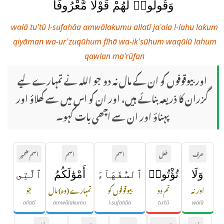
وَقُولُوا۟ لَهُمْ قَوْلًا مَّعْرُوفًا
walā tu'tū l-sufahāa amwālakumu allatī jaʿala l-lahu lakum
qiyāman wa-ur'zuqūhum fīhā wa-ik'sūhum waqūlū lahum
qawlan maʿrūfan
اور بیوقوفوں کو ان کے مال نہ دو جو اللہ نے تمہارے لیے
گزران کا ذریعہ بنائے ہیں، اور ان کو اس میں سے کھلاؤ اور
پہناؤ اور ان سے اچھی بات کہو۔
حرف
فعل
اسم
اسم
اسم ضمیر
وَلَا
تُؤْتُوا۟
ٱلسُّفَهَآءَ
أَمْوَٰلَكُمُ
ٱلَّتِى
اور نہ
تم دو
بیوقوفوں کو
تمہارے (وہ) مال
جو
allatī
amwālakumu
l-sufahāa
tu'tū
walā