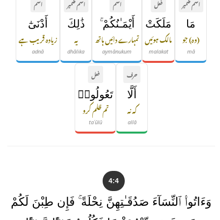
اسم ضمیر
فعل
اسم
اسم ضمیر
اسم
مَا
مَلَكَتْ
أَيْمَـٰنُكُمْ ۚ
ذَٰلِكَ
أَدْنَىٰٓ
(وہ) جو
مالک ہوئیں
تمہارے دائیں ہاتھ
یہ
زیادہ قریب ہے
adnā
dhālika
aymānukum
malakat
mā
حرف
فعل
أَلَّا
تَعُولُوا۟
کہ نہ
تم ظلم کرو
taʿūlū
allā
4:4
وَءَاتُوا۟ ٱلنِّسَآءَ صَدُقَـٰتِهِنَّ نِحْلَةً ۚ فَإِن طِبْنَ لَكُمْ