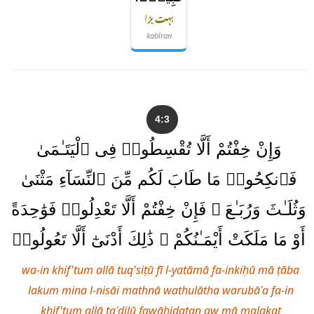
بہت بڑا
kabīran
4:3
وَإِنْ خِفْتُمْ أَلَّا تُقْسِطُوا۟ فِى ٱلْيَتَـٰمَىٰ
فَٱنكِحُوا۟ مَا طَابَ لَكُم مِّنَ ٱلنِّسَآءِ مَثْنَىٰ
وَثُلَـٰثَ وَرُبَـٰعَ ۖ فَإِنْ خِفْتُمْ أَلَّا تَعْدِلُوا۟ فَوَٰحِدَةً
أَوْ مَا مَلَكَتْ أَيْمَـٰنُكُمْ ۚ ذَٰلِكَ أَدْنَىٰٓ أَلَّا تَعُولُوا۟
wa-in khif'tum allā tuq'siṭū fī l-yatāmā fa-inkiḥū mā ṭāba
lakum mina l-nisāi mathnā wathulātha warubāʿa fa-in
khif'tum allā taʿdilū fawāḥidatan aw mā malakat