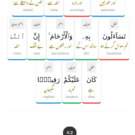
اور عورتیں
اور ڈرو
اللہ سے
جس کے واسطے سے
alladhī
l-laha
wa-ittaqū
wanisāan
فعل
حرف
اسم
حرف
اسم معرفہ
تَسَآءَلُونَ
بِهِۦ
وَٱلْأَرْحَامَ ۚ
إِنَّ
ٱللَّهَ
تم سوال کرتے ہو
ساتھ اس کے
اور رشتوں سے
بے شک
اللہ
l-laha
inna
wal-arḥāma
bihi
tasāalūna
فعل
حرف
اسم
كَانَ
عَلَيْكُمْ
رَقِيبًۭا
ہے
تم پر
نگہبان
raqīban
ʿalaykum
kāna
4:2