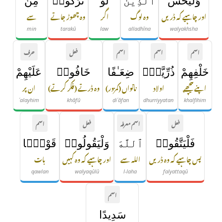
وَلْيَخْشَ
ٱلَّذِينَ
لَوْ
تَرَكُوا۟
مِنْ
اور چاہیے کہ ڈریں
وہ لوگ
اگر
وہ چھوڑ جاتے
سے
min
tarakū
law
alladhīna
walyakhsha
اسم
اسم
اسم
فعل
حرف
خَلْفِهِمْ
ذُرِّيَّةًۭ
ضِعَـٰفًا
خَافُوا۟
عَلَيْهِمْ
اپنے پیچھے
اولاد
ناتواں (کمزور)
وہ ڈرتے (فکر کرتے)
ان پر
ʿalayhim
khāfū
ḍiʿāfan
dhurriyyatan
khalfihim
فعل
اسم معرفہ
فعل
اسم
فَلْيَتَّقُوا۟
ٱللَّهَ
وَلْيَقُولُوا۟
قَوْلًۭا
پس چاہیے کہ وہ ڈریں
اللہ سے
اور چاہیے کہ وہ کہیں
بات
qawlan
walyaqūlū
l-laha
falyattaqū
اسم
سَدِيدًا