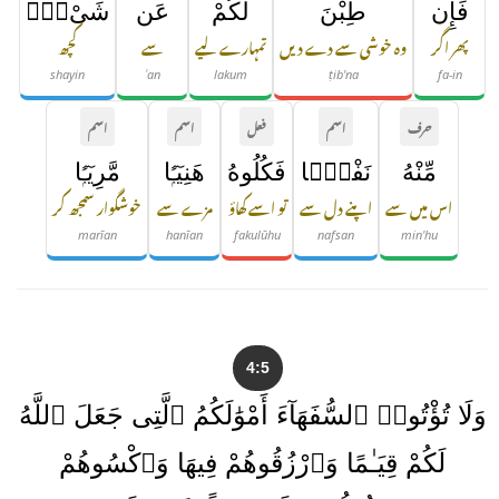
فَإِن
طِبْنَ
لَكُمْ
عَن
شَىْءٍۢ
پھر اگر
وہ خوشی سے دے دیں
تمہارے لیے
سے
کچھ
shayin
ʿan
lakum
ṭib'na
fa-in
حرف
اسم
فعل
اسم
اسم
مِّنْهُ
نَفْسًۭا
فَكُلُوهُ
هَنِيٓـًۭٔا
مَّرِيٓـًۭٔا
اس میں سے
اپنے دل سے
تو اسے کھاؤ
مزے سے
خوشگوار سمجھ کر
marīan
hanīan
fakulūhu
nafsan
min'hu
4:5
وَلَا تُؤْتُوا۟ ٱلسُّفَهَآءَ أَمْوَٰلَكُمُ ٱلَّتِى جَعَلَ ٱللَّهُ
لَكُمْ قِيَـٰمًا وَٱرْزُقُوهُمْ فِيهَا وَٱكْسُوهُمْ