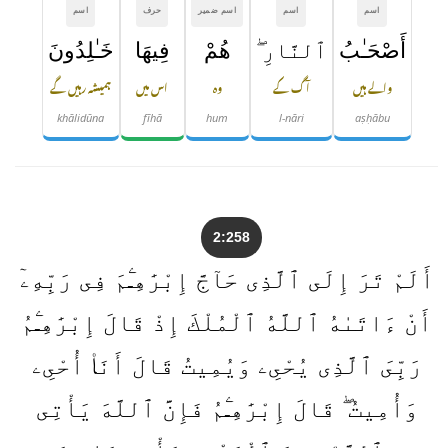
اسم
اسم
اسم ضمیر
حرف
اسم
أَصْحَـٰبُ
ٱلنَّارِ ۖ
هُمْ
فِيهَا
خَـٰلِدُونَ
والے ہیں
آگ کے
وہ
اس میں
ہمیشہ رہیں گے
khālidūna
fīhā
hum
l-nāri
aṣḥābu
2:258
أَلَمْ تَرَ إِلَى ٱلَّذِى حَآجَّ إِبْرَٰهِـۧمَ فِى رَبِّهِۦٓ
أَنْ ءَاتَىٰهُ ٱللَّهُ ٱلْمُلْكَ إِذْ قَالَ إِبْرَٰهِـۧمُ
رَبِّىَ ٱلَّذِى يُحْىِۦ وَيُمِيتُ قَالَ أَنَا۠ أُحْىِۦ
وَأُمِيتُ ۖ قَالَ إِبْرَٰهِـۧمُ فَإِنَّ ٱللَّهَ يَأْتِى