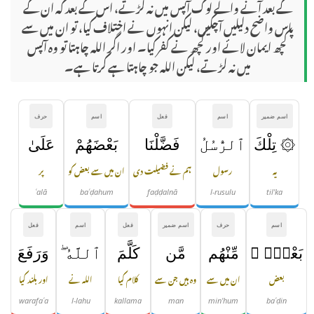
کے بعد آنے والے لوگ آپس میں نہ لڑتے، اس کے بعد کہ ان کے
پاس واضح دلیلیں آچکیں، لیکن انہوں نے اختلاف کیا، تو ان میں سے
کچھ ایمان لائے اور کچھ نے کفر کیا۔ اور اگر اللہ چاہتا تو وہ آپس
میں نہ لڑتے، لیکن اللہ جو چاہتا ہے کرتا ہے۔
اسم ضمیر
اسم
فعل
اسم
حرف
۞ تِلْكَ
ٱلرُّسُلُ
فَضَّلْنَا
بَعْضَهُمْ
عَلَىٰ
یہ
رسول
ہم نے فضیلت دی
ان میں سے بعض کو
پر
ʿalā
baʿḍahum
faḍḍalnā
l-rusulu
til'ka
اسم
حرف
اسم ضمیر
فعل
اسم
فعل
بَعْضٍۢ ۘ
مِّنْهُم
مَّن
كَلَّمَ
ٱللَّهُ ۖ
وَرَفَعَ
بعض
ان میں سے
وہ ہیں جن سے
کلام کیا
اللہ نے
اور بلند کیا
warafaʿa
l-lahu
kallama
man
min'hum
baʿḍin