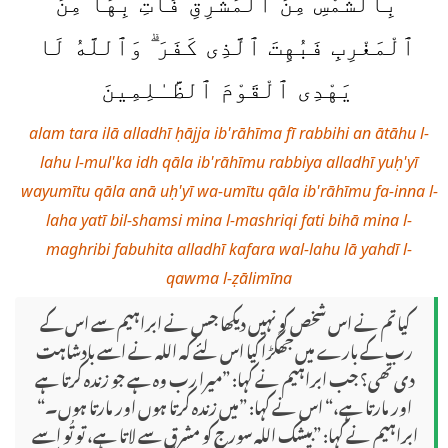
بِٱلشَّمْسِ مِنَ ٱلْمَشْرِقِ فَأْتِ بِهَا مِنَ
ٱلْمَغْرِبِ فَبُهِتَ ٱلَّذِى كَفَرَ ۗ وَٱللَّهُ لَا
يَهْدِى ٱلْقَوْمَ ٱلظَّـٰلِمِينَ
alam tara ilā alladhī ḥājja ib'rāhīma fī rabbihi an ātāhu l-
lahu l-mul'ka idh qāla ib'rāhīmu rabbiya alladhī yuḥ'yī
wayumītu qāla anā uḥ'yī wa-umītu qāla ib'rāhīmu fa-inna l-
laha yatī bil-shamsi mina l-mashriqi fati bihā mina l-
maghribi fabuhita alladhī kafara wal-lahu lā yahdī l-
qawma l-ẓālimīna
کیا تم نے اس شخص کو نہیں دیکھا جس نے ابراہیم سے اس کے
رب کے بارے میں جھگڑا کیا اس لئے کہ اللہ نے اسے بادشاہت
دی تھی؟ جب ابراہیم نے کہا: ”میرا رب وہ ہے جو زندہ کرتا ہے
اور مارتا ہے،“ اس نے کہا: ”میں زندہ کرتا ہوں اور مارتا ہوں۔“
ابراہیم نے کہا: ”بیشک اللہ سورج کو مشرق سے لاتا ہے، تو تُو اسے