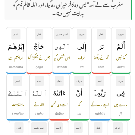
مغرب سے لے آ۔“ پس وہ کافر حیران رہ گیا، اور اللہ ظالم قوم کو
ہدایت نہیں دیتا۔
حرف
فعل
حرف
اسم ضمیر
فعل
اسم
أَلَمْ
تَرَ
إِلَى
ٱلَّذِى
حَآجَّ
إِبْرَٰهِـۧمَ
کیا نہیں
تم نے دیکھا
طرف
اس شخص کی
جس نے جھگڑا کیا
ابراہیم سے
ib'rāhīma
ḥājja
alladhī
ilā
tara
alam
حرف
اسم
حرف
فعل
اسم
اسم
فِى
رَبِّهِۦٓ
أَنْ
ءَاتَىٰهُ
ٱللَّهُ
ٱلْمُلْكَ
بارے میں
اپنے رب کے
کہ
اسے دی تھی
اللہ نے
بادشاہت
l-mul'ka
l-lahu
ātāhu
an
rabbihi
fī
حرف
فعل
اسم
اسم
اسم ضمیر
فعل