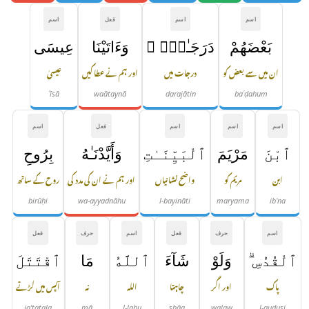
اسم
اسم
فعل
اسم
بَعْضَهُمْ
دَرَجَـٰتٍۢ ۚ
وَءَاتَيْنَا
عِيسَى
ان میں سے بعض کو
درجات میں
اور ہم نے عطا کیں
عیسیٰ
ʿīsā
waātaynā
darajātin
baʿḍahum
اسم
اسم
اسم
فعل
اسم
ٱبْنَ
مَرْيَمَ
ٱلْبَيِّنَـٰتِ
وَأَيَّدْنَـٰهُ
بِرُوحِ
ابن
مریم کو
واضح نشانیاں
اور ہم نے ان کی مدد کی
روح کے ساتھ
birūḥi
wa-ayyadnāhu
l-bayināti
maryama
ib'na
اسم
حرف
فعل
اسم
حرف
فعل
ٱلْقُدُسِ ۗ
وَلَوْ
شَآءَ
ٱللَّهُ
مَا
ٱقْتَتَلَ
پاک
اور اگر
چاہتا
اللہ
نہ
آپس میں لڑتے
iq'tatala
mā
l-lahu
shāa
walaw
l-qudusi