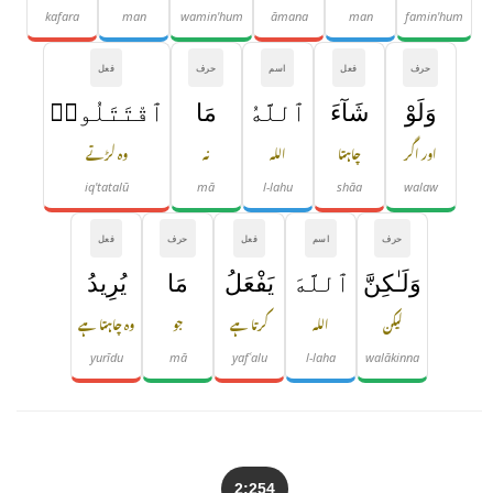
kafara
man
wamin'hum
āmana
man
famin'hum
حرف
فعل
اسم
حرف
فعل
وَلَوْ
شَآءَ
ٱللَّهُ
مَا
ٱقْتَتَلُوا۟
اور اگر
چاہتا
اللہ
نہ
وہ لڑتے
iq'tatalū
mā
l-lahu
shāa
walaw
حرف
اسم
فعل
حرف
فعل
وَلَـٰكِنَّ
ٱللَّهَ
يَفْعَلُ
مَا
يُرِيدُ
لیکن
اللہ
کرتا ہے
جو
وہ چاہتا ہے
yurīdu
mā
yafʿalu
l-laha
walākinna
2:254