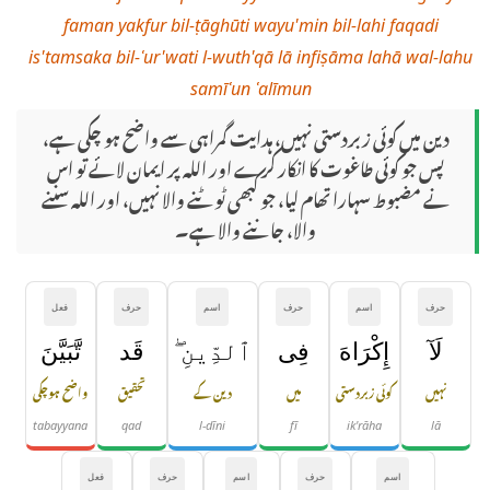
faman yakfur bil-ṭāghūti wayu'min bil-lahi faqadi
is'tamsaka bil-ʿur'wati l-wuth'qā lā infiṣāma lahā wal-lahu
samīʿun ʿalīmun
دین میں کوئی زبردستی نہیں، ہدایت گمراہی سے واضح ہو چکی ہے،
پس جو کوئی طاغوت کا انکار کرے اور اللہ پر ایمان لائے تو اس
نے مضبوط سہارا تھام لیا، جو کبھی ٹوٹنے والا نہیں، اور اللہ سننے
والا، جاننے والا ہے۔
حرف
اسم
حرف
اسم
حرف
فعل
لَآ
إِكْرَاهَ
فِى
ٱلدِّينِ ۖ
قَد
تَّبَيَّنَ
نہیں
کوئی زبردستی
میں
دین کے
تحقیق
واضح ہوچکی
tabayyana
qad
l-dīni
fī
ik'rāha
lā
اسم
حرف
اسم
حرف
فعل