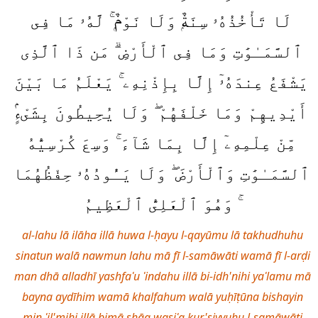
لَا تَأْخُذُهُۥ سِنَةٌۭ وَلَا نَوْمٌۭ ۚ لَّهُۥ مَا فِى
ٱلسَّمَـٰوَٰتِ وَمَا فِى ٱلْأَرْضِ ۗ مَن ذَا ٱلَّذِى
يَشْفَعُ عِندَهُۥٓ إِلَّا بِإِذْنِهِۦ ۚ يَعْلَمُ مَا بَيْنَ
أَيْدِيهِمْ وَمَا خَلْفَهُمْ ۖ وَلَا يُحِيطُونَ بِشَىْءٍۢ
مِّنْ عِلْمِهِۦٓ إِلَّا بِمَا شَآءَ ۚ وَسِعَ كُرْسِيُّهُ
ٱلسَّمَـٰوَٰتِ وَٱلْأَرْضَ ۖ وَلَا يَـُٔودُهُۥ حِفْظُهُمَا
ۚ وَهُوَ ٱلْعَلِىُّ ٱلْعَظِيمُ
al-lahu lā ilāha illā huwa l-ḥayu l-qayūmu lā takhudhuhu
sinatun walā nawmun lahu mā fī l-samāwāti wamā fī l-arḍi
man dhā alladhī yashfaʿu ʿindahu illā bi-idh'nihi yaʿlamu mā
bayna aydīhim wamā khalfahum walā yuḥīṭūna bishayin
min ʿil'mihi illā bimā shāa wasiʿa kur'siyyuhu l-samāwāti