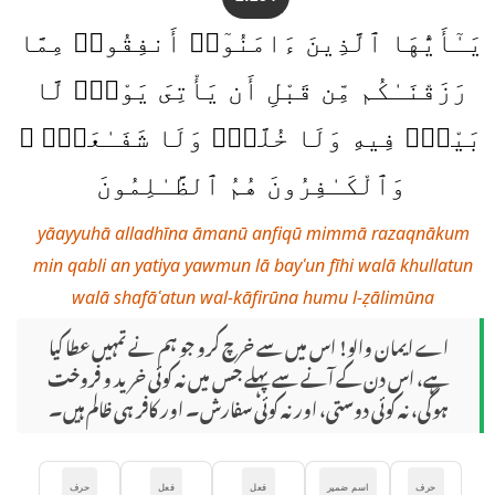
يَـٰٓأَيُّهَا ٱلَّذِينَ ءَامَنُوٓا۟ أَنفِقُوا۟ مِمَّا
رَزَقْنَـٰكُم مِّن قَبْلِ أَن يَأْتِىَ يَوْمٌۭ لَّا
بَيْعٌۭ فِيهِ وَلَا خُلَّةٌۭ وَلَا شَفَـٰعَةٌۭ ۗ
وَٱلْكَـٰفِرُونَ هُمُ ٱلظَّـٰلِمُونَ
yāayyuhā alladhīna āmanū anfiqū mimmā razaqnākum
min qabli an yatiya yawmun lā bayʿun fīhi walā khullatun
walā shafāʿatun wal-kāfirūna humu l-ẓālimūna
اے ایمان والو! اس میں سے خرچ کرو جو ہم نے تمہیں عطا کیا
ہے، اس دن کے آنے سے پہلے جس میں نہ کوئی خرید و فروخت
ہوگی، نہ کوئی دوستی، اور نہ کوئی سفارش۔ اور کافر ہی ظالم ہیں۔
حرف
اسم ضمیر
فعل
فعل
حرف