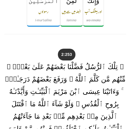
وَإِنَّكَ
لَمِنَ
ٱلْمُرْسَلِينَ
اور بیشک آپ
البتہ میں سے ہیں
رسولوں
l-mur'salīna
lamina
wa-innaka
2:253
۞ تِلْكَ ٱلرُّسُلُ فَضَّلْنَا بَعْضَهُمْ عَلَىٰ بَعْضٍۢ ۘ
مِّنْهُم مَّن كَلَّمَ ٱللَّهُ ۖ وَرَفَعَ بَعْضَهُمْ دَرَجَـٰتٍۢ
ۚ وَءَاتَيْنَا عِيسَى ٱبْنَ مَرْيَمَ ٱلْبَيِّنَـٰتِ وَأَيَّدْنَـٰهُ
بِرُوحِ ٱلْقُدُسِ ۗ وَلَوْ شَآءَ ٱللَّهُ مَا ٱقْتَتَلَ
ٱلَّذِينَ مِنۢ بَعْدِهِم مِّنۢ بَعْدِ مَا جَآءَتْهُمُ
ٱلْبَيِّنَـٰتُ وَلَـٰكِنِ ٱخْتَلَفُوا۟ فَمِنْهُم مَّنْ ءَامَنَ