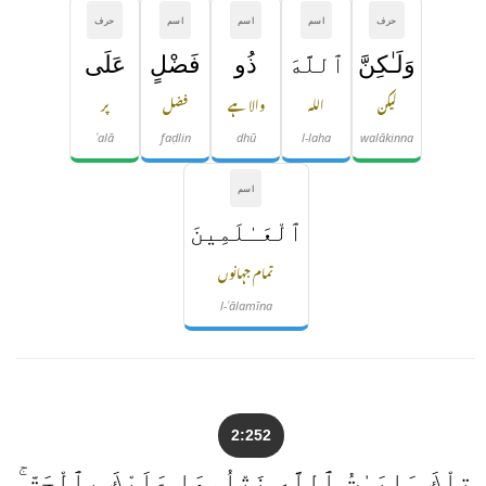
حرف
اسم
اسم
اسم
حرف
وَلَـٰكِنَّ
ٱللَّهَ
ذُو
فَضْلٍ
عَلَى
لیکن
اللہ
والا ہے
فضل
پر
ʿalā
faḍlin
dhū
l-laha
walākinna
اسم
ٱلْعَـٰلَمِينَ
تمام جہانوں
l-ʿālamīna
2:252
تِلْكَ ءَايَـٰتُ ٱللَّهِ نَتْلُوهَا عَلَيْكَ بِٱلْحَقِّ ۚ