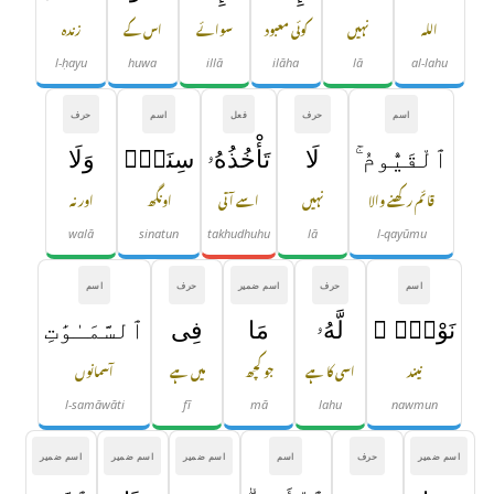
اللہ
نہیں
کوئی معبود
سوائے
اس کے
زندہ
l-ḥayu
huwa
illā
ilāha
lā
al-lahu
اسم
حرف
فعل
اسم
حرف
ٱلْقَيُّومُ ۚ
لَا
تَأْخُذُهُۥ
سِنَةٌۭ
وَلَا
قائم رکھنے والا
نہیں
اسے آتی
اونگھ
اور نہ
walā
sinatun
takhudhuhu
lā
l-qayūmu
اسم
حرف
اسم ضمیر
حرف
اسم
نَوْمٌۭ ۚ
لَّهُۥ
مَا
فِى
ٱلسَّمَـٰوَٰتِ
نیند
اسی کا ہے
جو کچھ
میں ہے
آسمانوں
l-samāwāti
fī
mā
lahu
nawmun
اسم ضمیر
حرف
اسم
اسم ضمیر
اسم ضمیر
اسم ضمیر