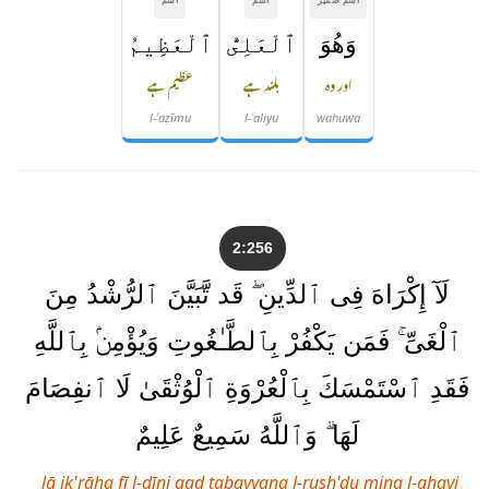
وَهُوَ
ٱلْعَلِىُّ
ٱلْعَظِيمُ
اور وہ
بلند ہے
عظیم ہے
l-ʿaẓīmu
l-ʿaliyu
wahuwa
2:256
لَآ إِكْرَاهَ فِى ٱلدِّينِ ۖ قَد تَّبَيَّنَ ٱلرُّشْدُ مِنَ
ٱلْغَىِّ ۚ فَمَن يَكْفُرْ بِٱلطَّـٰغُوتِ وَيُؤْمِنۢ بِٱللَّهِ
فَقَدِ ٱسْتَمْسَكَ بِٱلْعُرْوَةِ ٱلْوُثْقَىٰ لَا ٱنفِصَامَ
لَهَا ۗ وَٱللَّهُ سَمِيعٌ عَلِيمٌ
lā ik'rāha fī l-dīni qad tabayyana l-rush'du mina l-ghayi