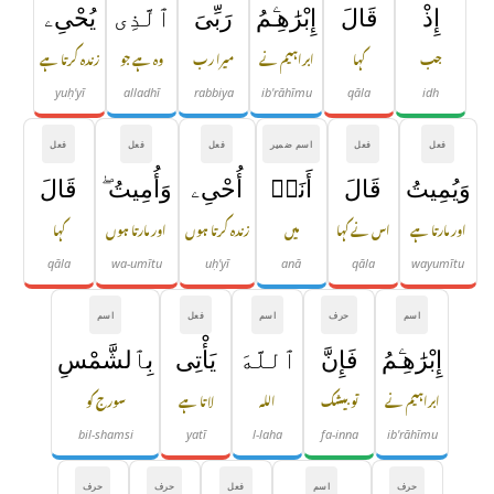
إِذْ
قَالَ
إِبْرَٰهِـۧمُ
رَبِّىَ
ٱلَّذِى
يُحْىِۦ
جب
کہا
ابراہیم نے
میرا رب
وہ ہے جو
زندہ کرتا ہے
yuḥ'yī
alladhī
rabbiya
ib'rāhīmu
qāla
idh
فعل
فعل
اسم ضمیر
فعل
فعل
فعل
وَيُمِيتُ
قَالَ
أَنَا۠
أُحْىِۦ
وَأُمِيتُ ۖ
قَالَ
اور مارتا ہے
اس نے کہا
میں
زندہ کرتا ہوں
اور مارتا ہوں
کہا
qāla
wa-umītu
uḥ'yī
anā
qāla
wayumītu
اسم
حرف
اسم
فعل
اسم
إِبْرَٰهِـۧمُ
فَإِنَّ
ٱللَّهَ
يَأْتِى
بِٱلشَّمْسِ
ابراہیم نے
تو بیشک
اللہ
لاتا ہے
سورج کو
bil-shamsi
yatī
l-laha
fa-inna
ib'rāhīmu
حرف
اسم
فعل
حرف
حرف