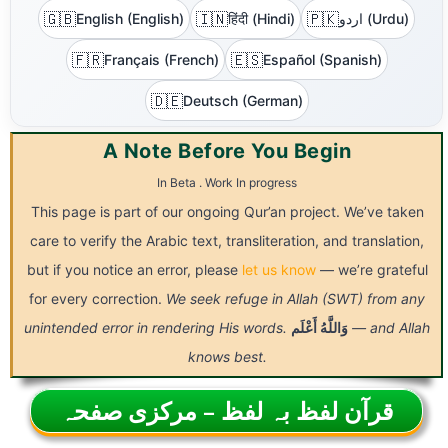
🇬🇧
🇮🇳
🇵🇰
اردو (Urdu)
हिंदी (Hindi)
English (English)
🇫🇷
🇪🇸
Français (French)
Español (Spanish)
🇩🇪
Deutsch (German)
A Note Before You Begin
In Beta . Work In progress
This page is part of our ongoing Qur’an project. We’ve taken
care to verify the Arabic text, transliteration, and translation,
but if you notice an error, please
let us know
— we’re grateful
for every correction.
We seek refuge in Allah (SWT) from any
— and Allah
وَاللَّهُ
أَعْلَم
unintended error in rendering His words.
knows best.
قرآن لفظ بہ لفظ – مرکزی صفحہ