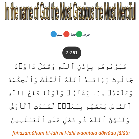
حرف
فعل
اسم
2:251
فَهَزَمُوهُم بِإِذْنِ ٱللَّهِ وَقَتَلَ دَاوُۥدُ
جَالُوتَ وَءَاتَىٰهُ ٱللَّهُ ٱلْمُلْكَ وَٱلْحِكْمَةَ
وَعَلَّمَهُۥ مِمَّا يَشَآءُ ۗ وَلَوْلَا دَفْعُ ٱللَّهِ
ٱلنَّاسَ بَعْضَهُم بِبَعْضٍۢ لَّفَسَدَتِ ٱلْأَرْضُ
وَلَـٰكِنَّ ٱللَّهَ ذُو فَضْلٍ عَلَى ٱلْعَـٰلَمِينَ
fahazamūhum bi-idh'ni l-lahi waqatala dāwūdu jālūta