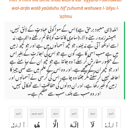
wal-arḍa walā yaūduhu ḥif'ẓuhumā wahuwa l-ʿaliyu l-
ʿaẓīmu
اللہ (ہی معبود برحق ہے) اس کے سوا کوئی عبادت کے لائق نہیں،
ہمیشہ زندہ رہنے والا، (ساری کائنات کو) قائم رکھنے والا ہے، نہ
اسے اونگھ آتی ہے نہ نیند، جو کچھ آسمانوں میں ہے اور جو کچھ زمین
میں ہے سب اسی کا ہے، کون ہے جو اس کی اجازت کے بغیر اس
کے حضور سفارش کر سکے؟ وہ جانتا ہے جو کچھ ان کے سامنے ہے
اور جو کچھ ان کے پیچھے ہے، اور وہ اس کے علم میں سے کسی چیز کا
احاطہ نہیں کر سکتے مگر جتنا وہ چاہے، اس کی کرسی نے آسمانوں اور
زمین کو گھیر رکھا ہے، اور ان دونوں کی حفاظت اسے تھکاتی نہیں،
اور وہ سب سے بلند، سب سے عظیم ہے۔
اسم
حرف
اسم
حرف
اسم ضمیر
اسم
ٱللَّهُ
لَآ
إِلَـٰهَ
إِلَّا
هُوَ
ٱلْحَىُّ