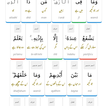
وَمَا
فِى
ٱلْأَرْضِ ۗ
مَن
ذَا
ٱلَّذِى
اور جو کچھ
میں ہے
زمین
کون
ہے وہ
جو
alladhī
dhā
man
l-arḍi
fī
wamā
فعل
اسم
حرف
اسم
فعل
يَشْفَعُ
عِندَهُۥٓ
إِلَّا
بِإِذْنِهِۦ ۚ
يَعْلَمُ
سفارش کر سکے
اس کے پاس
مگر
اس کی اجازت سے
وہ جانتا ہے
yaʿlamu
bi-idh'nihi
illā
ʿindahu
yashfaʿu
اسم ضمیر
اسم
اسم
اسم ضمیر
اسم
مَا
بَيْنَ
أَيْدِيهِمْ
وَمَا
خَلْفَهُمْ ۖ
جو کچھ
درمیان ہے
ان کے ہاتھوں کے
اور جو کچھ
ان کے پیچھے ہے
khalfahum
wamā
aydīhim
bayna
mā
حرف
فعل
اسم
حرف
اسم