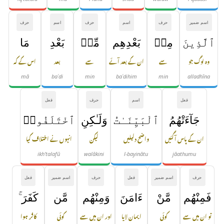
اسم ضمیر
حرف
اسم
حرف
اسم
حرف
ٱلَّذِينَ
مِنۢ
بَعْدِهِم
مِّنۢ
بَعْدِ
مَا
وہ لوگ جو
سے
ان کے بعد آئے
سے
بعد
اس کے کہ
mā
baʿdi
min
baʿdihim
min
alladhīna
فعل
اسم
حرف
فعل
جَآءَتْهُمُ
ٱلْبَيِّنَـٰتُ
وَلَـٰكِنِ
ٱخْتَلَفُوا۟
ان کے پاس آگئیں
واضح دلیلیں
لیکن
انہوں نے اختلاف کیا
ikh'talafū
walākini
l-bayinātu
jāathumu
حرف
اسم ضمیر
فعل
حرف
اسم ضمیر
فعل
فَمِنْهُم
مَّنْ
ءَامَنَ
وَمِنْهُم
مَّن
كَفَرَ ۚ
تو ان میں سے
کوئی
ایمان لایا
اور ان میں سے
کوئی
کافر ہوا