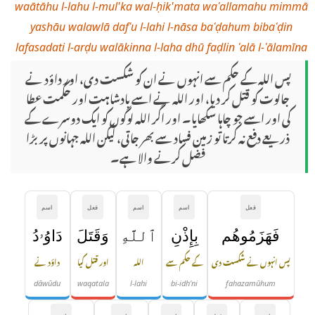
waātāhu l-lahu l-mul'ka wal-ḥik'mata waʿallamahu mimmā
yashāu walawlā dafʿu l-lahi l-nāsa baʿḍahum bibaʿḍin
lafasadati l-arḍu walākinna l-laha dhū faḍlin ʿalā l-ʿālamīna
پس اللہ کے حکم سے انہوں نے ان کو شکست دی، اور داؤد نے
جالوت کو قتل کر دیا، اور اللہ نے اسے بادشاہت اور حکمت عطا
کی اور اسے جو چاہا سکھایا۔ اور اگر اللہ لوگوں کو ایک دوسرے کے
ذریعے دفع نہ کرتا تو زمین فساد سے بھر جاتی، لیکن اللہ جہانوں پر بڑا
فضل کرنے والا ہے۔
فعل
اسم
اسم
فعل
اسم
فَهَزَمُوهُم
بِإِذْنِ
ٱللَّهِ
وَقَتَلَ
دَاوُۥدُ
پس انہوں نے شکست دی
کے حکم سے
اللہ
اور قتل کیا
داؤد نے
dāwūdu
waqatala
l-lahi
bi-idh'ni
fahazamūhum