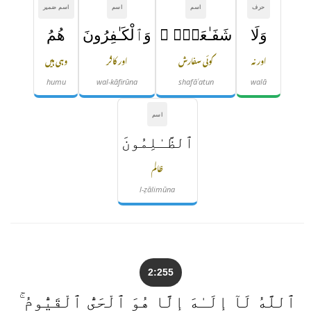
حرف
اسم
اسم
اسم ضمیر
وَلَا
شَفَـٰعَةٌۭ ۗ
وَٱلْكَـٰفِرُونَ
هُمُ
اور نہ
کوئی سفارش
اور کافر
وہی ہیں
humu
wal-kāfirūna
shafāʿatun
walā
اسم
ٱلظَّـٰلِمُونَ
ظالم
l-ẓālimūna
2:255
ٱللَّهُ لَآ إِلَـٰهَ إِلَّا هُوَ ٱلْحَىُّ ٱلْقَيُّومُ ۚ