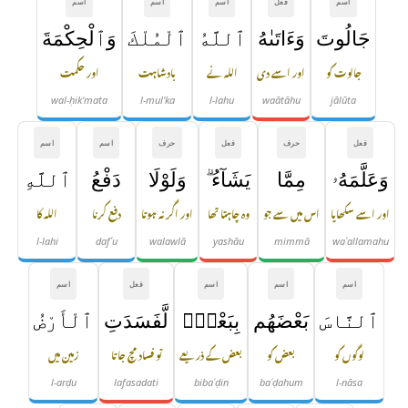
اسم
فعل
اسم
اسم
اسم
جَالُوتَ
وَءَاتَىٰهُ
ٱللَّهُ
ٱلْمُلْكَ
وَٱلْحِكْمَةَ
جالوت کو
اور اسے دی
اللہ نے
بادشاہت
اور حکمت
wal-ḥik'mata
l-mul'ka
l-lahu
waātāhu
jālūta
فعل
حرف
فعل
حرف
اسم
اسم
وَعَلَّمَهُۥ
مِمَّا
يَشَآءُ ۗ
وَلَوْلَا
دَفْعُ
ٱللَّهِ
اور اسے سکھایا
اس میں سے جو
وہ چاہتا تھا
اور اگر نہ ہوتا
دفع کرنا
اللہ کا
l-lahi
dafʿu
walawlā
yashāu
mimmā
waʿallamahu
اسم
اسم
اسم
فعل
اسم
ٱلنَّاسَ
بَعْضَهُم
بِبَعْضٍۢ
لَّفَسَدَتِ
ٱلْأَرْضُ
لوگوں کو
بعض کو
بعض کے ذریعے
تو فساد مچ جاتا
زمین میں
l-arḍu
lafasadati
bibaʿḍin
baʿḍahum
l-nāsa