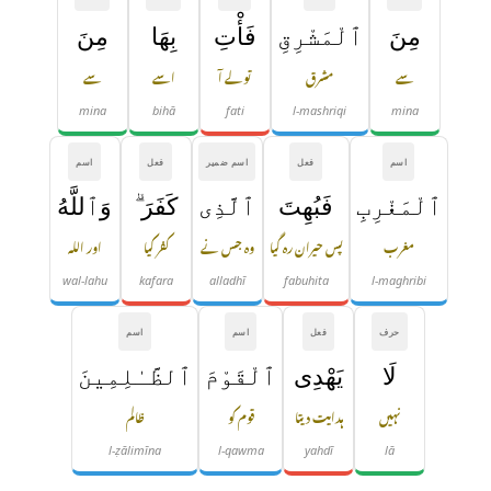
مِنَ
ٱلْمَشْرِقِ
فَأْتِ
بِهَا
مِنَ
سے
مشرق
تو لے آ
اسے
سے
mina
bihā
fati
l-mashriqi
mina
اسم
فعل
اسم ضمیر
فعل
اسم
ٱلْمَغْرِبِ
فَبُهِتَ
ٱلَّذِى
كَفَرَ ۗ
وَٱللَّهُ
مغرب
پس حیران رہ گیا
وہ جس نے
کفر کیا
اور اللہ
wal-lahu
kafara
alladhī
fabuhita
l-maghribi
حرف
فعل
اسم
اسم
لَا
يَهْدِى
ٱلْقَوْمَ
ٱلظَّـٰلِمِينَ
نہیں
ہدایت دیتا
قوم کو
ظالم
l-ẓālimīna
l-qawma
yahdī
lā