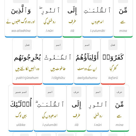
مِّنَ
ٱلظُّلُمَـٰتِ
إِلَى
ٱلنُّورِ ۖ
وَٱلَّذِينَ
سے
اندھیروں
طرف
روشنی کی
اور وہ لوگ جنہوں نے
wa-alladhīna
l-nūri
ilā
l-ẓulumāti
mina
فعل
اسم
اسم
فعل
كَفَرُوٓا۟
أَوْلِيَآؤُهُمُ
ٱلطَّـٰغُوتُ
يُخْرِجُونَهُم
کفر کیا
ان کے دوست
طاغوت ہیں
وہ انہیں نکالتے ہیں
yukh'rijūnahum
l-ṭāghūtu
awliyāuhumu
kafarū
حرف
اسم
حرف
اسم
اسم ضمیر
مِّنَ
ٱلنُّورِ
إِلَى
ٱلظُّلُمَـٰتِ ۗ
أُو۟لَـٰٓئِكَ
سے
روشنی
طرف
اندھیروں کی
یہی لوگ
ulāika
l-ẓulumāti
ilā
l-nūri
mina