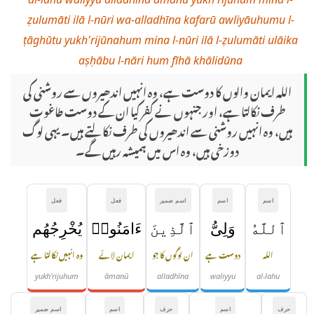
ẓulumāti ilā l-nūri wa-alladhīna kafarū awliyāuhumu l-
ṭāghūtu yukh'rijūnahum mina l-nūri ilā l-ẓulumāti ulāika
aṣḥābu l-nāri hum fīhā khālidūna
اللہ ایمان والوں کا دوست ہے، وہ انہیں اندھیروں سے روشنی کی
طرف نکالتا ہے، اور جنہوں نے کفر کیا ان کے دوست طاغوت
ہیں، وہ انہیں روشنی سے اندھیروں کی طرف نکالتے ہیں۔ یہی لوگ
دوزخی ہیں، وہ اس میں ہمیشہ رہیں گے۔
اسم
اسم
اسم ضمیر
فعل
فعل
ٱللَّهُ
وَلِىُّ
ٱلَّذِينَ
ءَامَنُوا۟
يُخْرِجُهُم
اللہ
دوست ہے
ان لوگوں کا جو
ایمان لائے
وہ انہیں نکالتا ہے
yukh'rijuhum
āmanū
alladhīna
waliyyu
al-lahu
حرف
اسم
حرف
اسم
اسم ضمیر