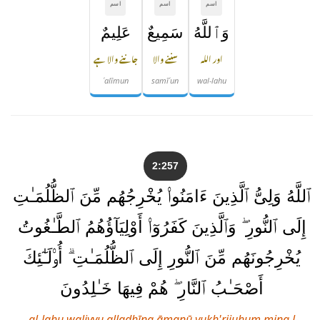
اسم
اسم
اسم
وَٱللَّهُ
سَمِيعٌ
عَلِيمٌ
اور اللہ
سننے والا
جاننے والا ہے
ʿalīmun
samīʿun
wal-lahu
2:257
ٱللَّهُ وَلِىُّ ٱلَّذِينَ ءَامَنُوا۟ يُخْرِجُهُم مِّنَ ٱلظُّلُمَـٰتِ
إِلَى ٱلنُّورِ ۖ وَٱلَّذِينَ كَفَرُوٓا۟ أَوْلِيَآؤُهُمُ ٱلطَّـٰغُوتُ
يُخْرِجُونَهُم مِّنَ ٱلنُّورِ إِلَى ٱلظُّلُمَـٰتِ ۗ أُو۟لَـٰٓئِكَ
أَصْحَـٰبُ ٱلنَّارِ ۖ هُمْ فِيهَا خَـٰلِدُونَ
al-lahu waliyyu alladhīna āmanū yukh'rijuhum mina l-