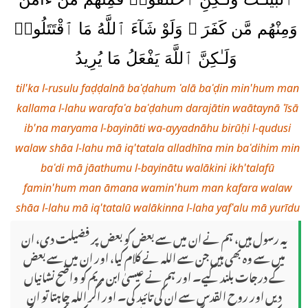
وَمِنْهُم مَّن كَفَرَ ۚ وَلَوْ شَآءَ ٱللَّهُ مَا ٱقْتَتَلُوا۟
وَلَـٰكِنَّ ٱللَّهَ يَفْعَلُ مَا يُرِيدُ
til'ka l-rusulu faḍḍalnā baʿḍahum ʿalā baʿḍin min'hum man
kallama l-lahu warafaʿa baʿḍahum darajātin waātaynā ʿīsā
ib'na maryama l-bayināti wa-ayyadnāhu birūḥi l-qudusi
walaw shāa l-lahu mā iq'tatala alladhīna min baʿdihim min
baʿdi mā jāathumu l-bayinātu walākini ikh'talafū
famin'hum man āmana wamin'hum man kafara walaw
shāa l-lahu mā iq'tatalū walākinna l-laha yafʿalu mā yurīdu
یہ رسول ہیں، ہم نے ان میں سے بعض کو بعض پر فضیلت دی، ان
میں سے وہ بھی ہیں جن سے اللہ نے کلام کیا، اور ان میں سے بعض
کے درجات بلند کیے۔ اور ہم نے عیسیٰ ابن مریم کو واضح نشانیاں
دیں اور روح القدس سے ان کی تائید کی۔ اور اگر اللہ چاہتا تو ان