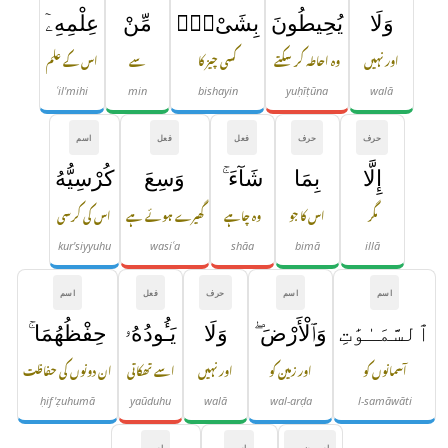
وَلَا
يُحِيطُونَ
بِشَىْءٍۢ
مِّنْ
عِلْمِهِۦٓ
اور نہیں
وہ احاطہ کر سکتے
کسی چیز کا
سے
اس کے علم
ʿil'mihi
min
bishayin
yuḥīṭūna
walā
حرف
حرف
فعل
فعل
اسم
إِلَّا
بِمَا
شَآءَ ۚ
وَسِعَ
كُرْسِيُّهُ
مگر
اس کا جو
وہ چاہے
گھیرے ہوئے ہے
اس کی کرسی
kur'siyyuhu
wasiʿa
shāa
bimā
illā
اسم
اسم
حرف
فعل
اسم
ٱلسَّمَـٰوَٰتِ
وَٱلْأَرْضَ ۖ
وَلَا
يَـُٔودُهُۥ
حِفْظُهُمَا ۚ
آسمانوں کو
اور زمین کو
اور نہیں
اسے تھکاتی
ان دونوں کی حفاظت
ḥif'ẓuhumā
yaūduhu
walā
wal-arḍa
l-samāwāti
اسم ضمیر
اسم
اسم