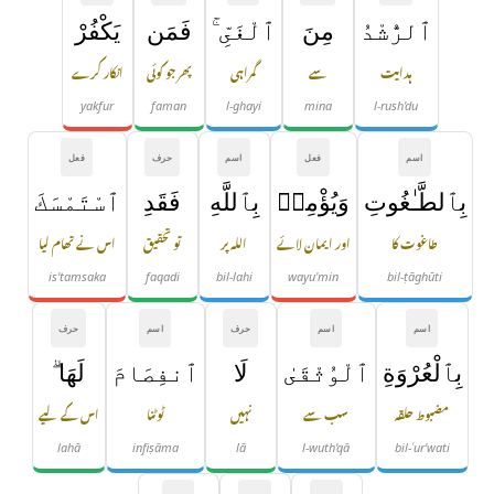
ٱلرُّشْدُ
مِنَ
ٱلْغَىِّ ۚ
فَمَن
يَكْفُرْ
ہدایت
سے
گمراہی
پھر جو کوئی
انکار کرے
yakfur
faman
l-ghayi
mina
l-rush'du
اسم
فعل
اسم
حرف
فعل
بِٱلطَّـٰغُوتِ
وَيُؤْمِنۢ
بِٱللَّهِ
فَقَدِ
ٱسْتَمْسَكَ
طاغوت کا
اور ایمان لائے
اللہ پر
تو تحقیق
اس نے تھام لیا
is'tamsaka
faqadi
bil-lahi
wayu'min
bil-ṭāghūti
اسم
اسم
حرف
اسم
حرف
بِٱلْعُرْوَةِ
ٱلْوُثْقَىٰ
لَا
ٱنفِصَامَ
لَهَا ۗ
مضبوط حلقہ
سب سے
نہیں
ٹوٹنا
اس کے لیے
lahā
infiṣāma
lā
l-wuth'qā
bil-ʿur'wati