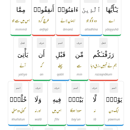
يَـٰٓأَيُّهَا
ٱلَّذِينَ
ءَامَنُوٓا۟
أَنفِقُوا۟
مِمَّا
اے
وہ لوگو جو
ایمان لائے
خرچ کرو
اس میں سے جو
mimmā
anfiqū
āmanū
alladhīna
yāayyuhā
فعل
حرف
اسم
حرف
فعل
رَزَقْنَـٰكُم
مِّن
قَبْلِ
أَن
يَأْتِىَ
ہم نے تمہیں رزق دیا
سے
پہلے
کہ
آئے
yatiya
an
qabli
min
razaqnākum
اسم
حرف
اسم
حرف
حرف
اسم
يَوْمٌۭ
لَّا
بَيْعٌۭ
فِيهِ
وَلَا
خُلَّةٌۭ
ایک دن
نہ
سودا ہوگا
اس میں
اور نہ
کوئی دوستی
khullatun
walā
fīhi
bayʿun
lā
yawmun