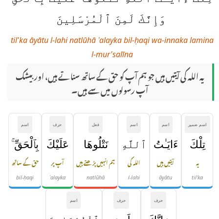
وَإِنَّكَ لَمِنَ ٱلْمُرْسَلِينَ
til'ka āyātu l-lahi natlūhā ʿalayka bil-ḥaqi wa-innaka lamina
l-mur'salīna
یہ اللہ کی آیتیں ہیں جو ہم آپ کو حق کے ساتھ سناتے ہیں، اور بیشک
آپ رسولوں میں سے ہیں۔
اسم ضمیر
اسم
اسم
فعل
حرف
اسم
تِلْكَ
ءَايَـٰتُ
ٱللَّهِ
نَتْلُوهَا
عَلَيْكَ
بِٱلْحَقِّ ۚ
یہ
آیتیں ہیں
اللہ کی
ہم انہیں پڑھتے ہیں
آپ پر
حق کے ساتھ
bil-ḥaqi
ʿalayka
natlūhā
l-lahi
āyātu
til'ka
حرف
حرف
اسم