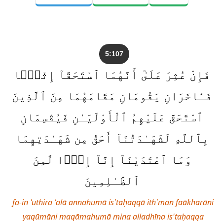
5:107
فَإِنْ عُثِرَ عَلَىٰٓ أَنَّهُمَا ٱسْتَحَقَّآ إِثْمًۭا
فَـَٔاخَرَانِ يَقُومَانِ مَقَامَهُمَا مِنَ ٱلَّذِينَ
ٱسْتَحَقَّ عَلَيْهِمُ ٱلْأَوْلَيَـٰنِ فَيُقْسِمَانِ
بِٱللَّهِ لَشَهَـٰدَتُنَآ أَحَقُّ مِن شَهَـٰدَتِهِمَا
وَمَا ٱعْتَدَيْنَآ إِنَّآ إِذًۭا لَّمِنَ
ٱلظَّـٰلِمِينَ
fa-in ʿuthira ʿalā annahumā is'taḥaqqā ith'man faākharāni
yaqūmāni maqāmahumā mina alladhīna is'taḥaqqa