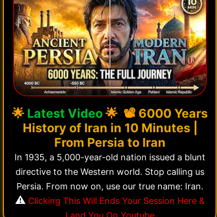
🌟
Latest Video
🌟 📽️
6000 Years
History of Iran in 10 Minutes |
From Persia to Iran
In 1935, a 5,000-year-old nation issued a blunt
directive to the Western world. Stop calling us
Persia. From now on, use our true name: Iran.
⚠️
Clicking This Will Ends Your Session Here &
Land You On Youtube