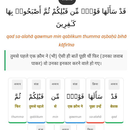
قَدْ سَأَلَهَا قَوْمٌۭ مِّن قَبْلِكُمْ ثُمَّ أَصْبَحُوا۟ بِهَا
كَـٰفِرِينَ
qad sa-alahā qawmun min qablikum thumma aṣbaḥū bihā
kāfirīna
तुमसे पहले एक क़ौम ने (भी) ऐसी ही बातें पूछी थीं फिर (उनका जवाब
पाकर) वो उनका इनकार करने वाले हो गए।
अव्यय
संज्ञा
अव्यय
संज्ञा
क्रिया
अव्यय
قَدْ
سَأَلَهَا
قَوْمٌۭ
مِّن
قَبْلِكُمْ
ثُمَّ
फिर
तुमसे पहले
से
एक क़ौम ने
पूछा उन्हें
बेशक
thumma
qablikum
min
qawmun
sa-alahā
qad