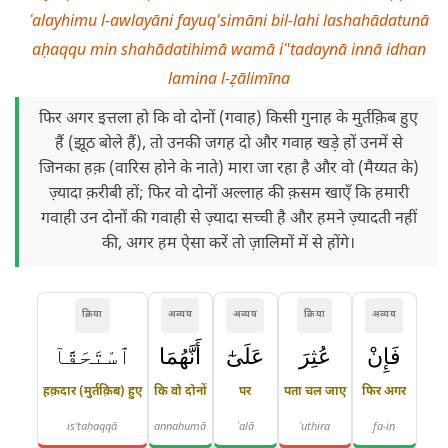
ʿalayhimu l-awlayāni fayuq'simāni bil-lahi lashahādatunā
aḥaqqu min shahādatihimā wamā iʿ'tadaynā innā idhan
lamina l-ẓālimīna
फिर अगर इत्तला हो कि वो दोनों (गवाह) किसी गुनाह के मुर्तक़िब हुए
हैं (झूठ बोले हैं), तो उनकी जगह दो और गवाह खड़े हों उनमें से
जिनका हक़ (वारिस होने के नाते) मारा जा रहा है और वो (मैय्यत के)
ज़्यादा क़रीबी हों; फिर वो दोनों अल्लाह की क़सम खाएँ कि हमारी
गवाही उन दोनों की गवाही से ज़्यादा सच्ची है और हमने ज़्यादती नहीं
की, अगर हम ऐसा करें तो ज़ालिमों में से होंगे।
क्रिया
अव्यय
अव्यय
क्रिया
अव्यय
فَإِنْ
عُثِرَ
عَلَىٰٓ
أَنَّهُمَا
ٱسْتَحَقَّآ
हक़दार (मुर्तक़िब) हुए
कि वो दोनों
पर
पता चल जाए
फिर अगर
is'taḥaqqā
annahumā
ʿalā
ʿuthira
fa-in