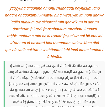
yāayyuhā alladhīna āmanū shahādatu baynikum idhā
ḥaḍara aḥadakumu l-mawtu ḥīna l-waṣiyati ith'nāni dhawā
ʿadlin minkum aw ākharāni min ghayrikum in antum
ḍarabtum fī l-arḍi fa-aṣābatkum muṣībatu l-mawti
taḥbisūnahumā min baʿdi l-ṣalati fayuq'simāni bil-lahi ini
ir'tabtum lā nashtarī bihi thamanan walaw kāna dhā
qur'bā walā naktumu shahādata l-lahi innā idhan lamina l-
āthimīna
ऐ लोगो जो ईमान लाए हो! जब तुममें से किसी की मौत का वक़्त आ
जाए तो वसीयत के वक़्त तुम्हारे दरमियान गवाही का हुक्म ये है कि तुम
में से दो आदिल (भरोसेमंद) आदमी गवाह हों, या ग़ैरों में से दो आदमी
(गवाह कर लो) अगर तुम ज़मीन में सफ़र कर रहे हो और तुम पर मौत
की मुसीबत आ जाए; (अगर शक हो तो) नमाज़ के बाद उन दोनों को
रोक लो और वो दोनों अल्लाह की क़सम खाएँ कि हम इस (गवाही) के
बदले कोई क़ीमत नहीं लेंगे चाहे कोई रिश्तेदार ही हो, और न हम