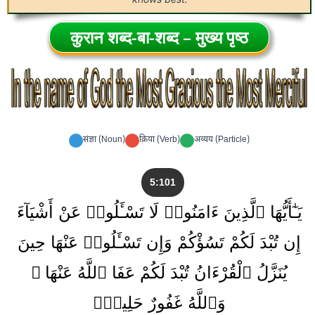
कुरान शब्द-बा-शब्द – मुख्य पृष्ठ
संज्ञा (Noun)
क्रिया (Verb)
अव्यय (Particle)
5:101
يَـٰٓأَيُّهَا ٱلَّذِينَ ءَامَنُوا۟ لَا تَسْـَٔلُوا۟ عَنْ أَشْيَآءَ
إِن تُبْدَ لَكُمْ تَسُؤْكُمْ وَإِن تَسْـَٔلُوا۟ عَنْهَا حِينَ
يُنَزَّلُ ٱلْقُرْءَانُ تُبْدَ لَكُمْ عَفَا ٱللَّهُ عَنْهَا ۗ
وَٱللَّهُ غَفُورٌ حَلِيمٌۭ