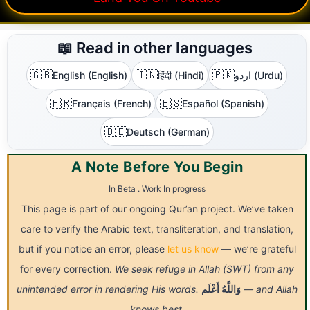
📖 Read in other languages
🇬🇧
🇮🇳
🇵🇰
English (English)
हिंदी (Hindi)
اردو (Urdu)
🇫🇷
🇪🇸
Français (French)
Español (Spanish)
🇩🇪
Deutsch (German)
A Note Before You Begin
In Beta . Work In progress
This page is part of our ongoing Qur’an project. We’ve taken
care to verify the Arabic text, transliteration, and translation,
but if you notice an error, please
let us know
— we’re grateful
for every correction.
We seek refuge in Allah (SWT) from any
unintended error in rendering His words.
أَعْلَم
وَاللَّهُ
— and Allah
knows best.