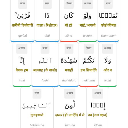
संज्ञा
संज्ञा
क्रिया
अव्यय
संज्ञा
ثَمَنًۭا
وَلَوْ
كَانَ
ذَا
قُرْبَىٰ ۙ
क़रीबी रिश्तेदारी
वाला (रिश्तेदार)
वो हो
चाहे/अगरचे
कोई क़ीमत
qur'bā
dhā
kāna
walaw
thamanan
अव्यय
संज्ञा
संज्ञा
क्रिया
अव्यय
وَلَا
نَكْتُمُ
شَهَـٰدَةَ
ٱللَّهِ
إِنَّآ
बेशक हम
अल्लाह (के वास्ते)
गवाही
हम छिपाएँगे
और न
innā
l-lahi
shahādata
naktumu
walā
संज्ञा
अव्यय
अव्यय
إِذًۭا
لَّمِنَ
ٱلْـَٔاثِمِينَ
गुनाहगारों
ज़रूर (हो जाएँगे) में से
तब (उस वक़्त)
l-āthimīna
lamina
idhan