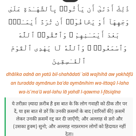
ذَٰلِكَ أَدْنَىٰٓ أَن يَأْتُوا۟ بِٱلشَّهَـٰدَةِ عَلَىٰ
وَجْهِهَآ أَوْ يَخَافُوٓا۟ أَن تُرَدَّ أَيْمَـٰنٌۢ
بَعْدَ أَيْمَـٰنِهِمْ ۗ وَٱتَّقُوا۟ ٱللَّهَ
وَٱسْمَعُوا۟ ۗ وَٱللَّهُ لَا يَهْدِى ٱلْقَوْمَ
ٱلْفَـٰسِقِينَ
dhālika adnā an yatū bil-shahādati ʿalā wajhihā aw yakhāfū
an turadda aymānun baʿda aymānihim wa-ittaqū l-laha
wa-is'maʿū wal-lahu lā yahdī l-qawma l-fāsiqīna
ये तरीक़ा ज़्यादा क़रीब है इस बात के कि लोग गवाही को ठीक तौर पर
दें, या इस बात से डरें कि उनकी क़समों के बाद (वारिसों की) क़समें
लेकर उनकी क़समें रद्द कर दी जाएँगी; और अल्लाह से डरो और
(उसका हुक्म) सुनो; और अल्लाह नाफ़रमान लोगों को हिदायत नहीं
देता।