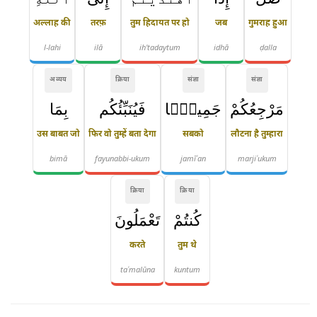
अल्लाह की
तरफ़
तुम हिदायत पर हो
जब
गुमराह हुआ
l-lahi
ilā
ih'tadaytum
idhā
ḍalla
अव्यय
क्रिया
संज्ञा
संज्ञा
مَرْجِعُكُمْ
جَمِيعًۭا
فَيُنَبِّئُكُم
بِمَا
उस बाबत जो
फिर वो तुम्हें बता देगा
सबको
लौटना है तुम्हारा
bimā
fayunabbi-ukum
jamīʿan
marjiʿukum
क्रिया
क्रिया
كُنتُمْ
تَعْمَلُونَ
करते
तुम थे
taʿmalūna
kuntum