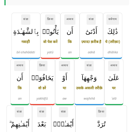
संज्ञा
क्रिया
अव्यय
संज्ञा
सर्वनाम
ذَٰلِكَ
أَدْنَىٰٓ
أَن
يَأْتُوا۟
بِٱلشَّهَـٰدَةِ
गवाही
वो पेश करें
कि
ज़्यादा क़रीब है
ये (तरीक़ा)
bil-shahādati
yatū
an
adnā
dhālika
अव्यय
क्रिया
अव्यय
संज्ञा
अव्यय
عَلَىٰ
وَجْهِهَآ
أَوْ
يَخَافُوٓا۟
أَن
कि
वो डरें
या
उसके असली तरीक़े
पर
an
yakhāfū
aw
wajhihā
ʿalā
संज्ञा
संज्ञा
संज्ञा
क्रिया
تُرَدَّ
أَيْمَـٰنٌۢ
بَعْدَ
أَيْمَـٰنِهِمْ ۗ