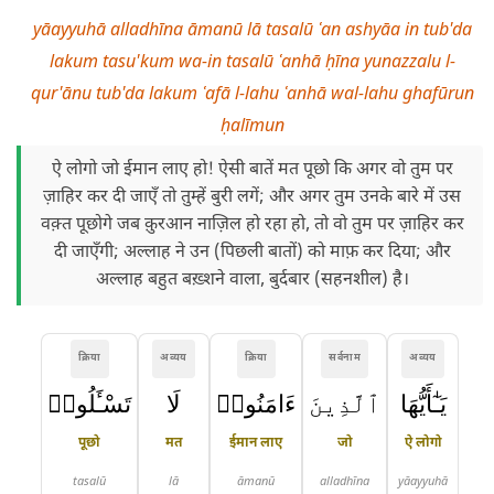
yāayyuhā alladhīna āmanū lā tasalū ʿan ashyāa in tub'da
lakum tasu'kum wa-in tasalū ʿanhā ḥīna yunazzalu l-
qur'ānu tub'da lakum ʿafā l-lahu ʿanhā wal-lahu ghafūrun
ḥalīmun
ऐ लोगो जो ईमान लाए हो! ऐसी बातें मत पूछो कि अगर वो तुम पर
ज़ाहिर कर दी जाएँ तो तुम्हें बुरी लगें; और अगर तुम उनके बारे में उस
वक़्त पूछोगे जब क़ुरआन नाज़िल हो रहा हो, तो वो तुम पर ज़ाहिर कर
दी जाएँगी; अल्लाह ने उन (पिछली बातों) को माफ़ कर दिया; और
अल्लाह बहुत बख़्शने वाला, बुर्दबार (सहनशील) है।
क्रिया
अव्यय
क्रिया
सर्वनाम
अव्यय
يَـٰٓأَيُّهَا
ٱلَّذِينَ
ءَامَنُوا۟
لَا
تَسْـَٔلُوا۟
पूछो
मत
ईमान लाए
जो
ऐ लोगो
tasalū
lā
āmanū
alladhīna
yāayyuhā