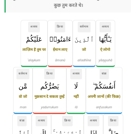
कुछ तुम करते थे।
अव्यय
क्रिया
सर्वनाम
अव्यय
يَـٰٓأَيُّهَا
ٱلَّذِينَ
ءَامَنُوا۟
عَلَيْكُمْ
लाज़िम है तुम पर
ईमान लाए
जो
ऐ लोगो
ʿalaykum
āmanū
alladhīna
yāayyuhā
सर्वनाम
क्रिया
अव्यय
संज्ञा
أَنفُسَكُمْ ۖ
لَا
يَضُرُّكُم
مَّن
वो जो
नुक़सान दे सकता तुम्हें
नहीं
अपनी जानों (की फ़िक्र)
man
yaḍurrukum
lā
anfusakum
संज्ञा
अव्यय
क्रिया
अव्यय
क्रिया
ضَلَّ
إِذَا
ٱهْتَدَيْتُمْ ۚ
إِلَى
ٱللَّهِ