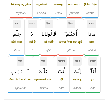
फिर कहेगा/पूछेगा
रसूलों को
अल्लाह
जमा करेगा
(जिस) दिन
fayaqūlu
l-rusula
l-lahu
yajmaʿu
yawma
संज्ञा
अव्यय
क्रिया
क्रिया
अव्यय
مَاذَآ
أُجِبْتُمْ ۖ
قَالُوا۟
لَا
عِلْمَ
कोई इल्म
नहीं है
वो कहेंगे
जवाब दिया गया तुम्हें
क्या
ʿil'ma
lā
qālū
ujib'tum
mādhā
संज्ञा
संज्ञा
सर्वनाम
अव्यय
अव्यय
لَنَآ ۖ
إِنَّكَ
أَنتَ
عَلَّـٰمُ
ٱلْغُيُوبِ
ग़ैब (छिपी बातों) का
ख़ूब जानने वाला
ही
बेशक तू
हमें
l-ghuyūbi
ʿallāmu
anta
innaka
lanā