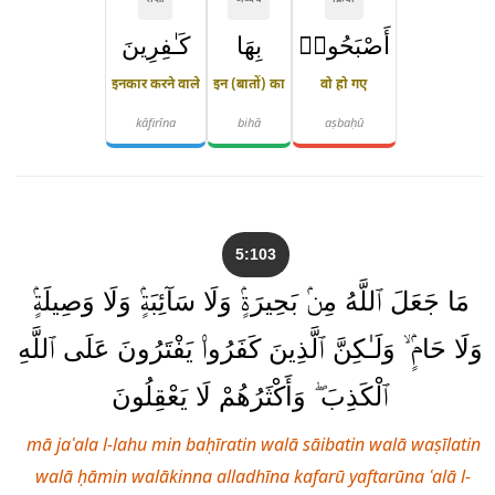
संज्ञा
अव्यय
क्रिया
أَصْبَحُوا۟
بِهَا
كَـٰفِرِينَ
इनकार करने वाले
इन (बातों) का
वो हो गए
kāfirīna
bihā
aṣbaḥū
5:103
مَا جَعَلَ ٱللَّهُ مِنۢ بَحِيرَةٍۢ وَلَا سَآئِبَةٍۢ وَلَا وَصِيلَةٍۢ
وَلَا حَامٍۢ ۙ وَلَـٰكِنَّ ٱلَّذِينَ كَفَرُوا۟ يَفْتَرُونَ عَلَى ٱللَّهِ
ٱلْكَذِبَ ۖ وَأَكْثَرُهُمْ لَا يَعْقِلُونَ
mā jaʿala l-lahu min baḥīratin walā sāibatin walā waṣīlatin
walā ḥāmin walākinna alladhīna kafarū yaftarūna ʿalā l-