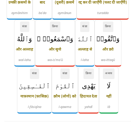
उनकी क़समों के
बाद
(दूसरी) क़समें
रद्द कर दी जाएँगी (पलट दी जाएँगी)
aymānihim
baʿda
aymānun
turadda
संज्ञा
क्रिया
संज्ञा
क्रिया
وَٱتَّقُوا۟
ٱللَّهَ
وَٱسْمَعُوا۟ ۗ
وَٱللَّهُ
और अल्लाह
और सुनो
अल्लाह से
और डरो
wal-lahu
wa-is'maʿū
l-laha
wa-ittaqū
संज्ञा
संज्ञा
क्रिया
अव्यय
لَا
يَهْدِى
ٱلْقَوْمَ
ٱلْفَـٰسِقِينَ
नाफ़रमान (फ़ासिक़)
क़ौम (लोगों) को
हिदायत देता
नहीं
l-fāsiqīna
l-qawma
yahdī
lā