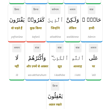
क्रिया
क्रिया
सर्वनाम
अव्यय
संज्ञा
حَامٍۢ ۙ
وَلَـٰكِنَّ
ٱلَّذِينَ
كَفَرُوا۟
يَفْتَرُونَ
वो घड़ते हैं
कुफ़्र किया
जिन्होंने
लेकिन
हामी
yaftarūna
kafarū
alladhīna
walākinna
ḥāmin
अव्यय
संज्ञा
संज्ञा
संज्ञा
अव्यय
عَلَى
ٱللَّهِ
ٱلْكَذِبَ ۖ
وَأَكْثَرُهُمْ
لَا
नहीं
और उनमें से अक्सर
झूठ
अल्लाह
पर
lā
wa-aktharuhum
l-kadhiba
l-lahi
ʿalā
क्रिया
يَعْقِلُونَ
अक़्ल रखते