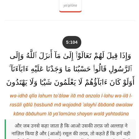
yaʿqilūna
5:104
وَإِذَا قِيلَ لَهُمْ تَعَالَوْا۟ إِلَىٰ مَآ أَنزَلَ ٱللَّهُ وَإِلَى
ٱلرَّسُولِ قَالُوا۟ حَسْبُنَا مَا وَجَدْنَا عَلَيْهِ ءَابَآءَنَآ ۚ
أَوَلَوْ كَانَ ءَابَآؤُهُمْ لَا يَعْلَمُونَ شَيْـًۭٔا وَلَا يَهْتَدُونَ
wa-idhā qīla lahum taʿālaw ilā mā anzala l-lahu wa-ilā l-
rasūli qālū ḥasbunā mā wajadnā ʿalayhi ābāanā awalaw
kāna ābāuhum lā yaʿlamūna shayan walā yahtadūna
और जब उनसे कहा जाता है कि आओ उसकी तरफ़ जो अल्लाह ने
नाज़िल किया है और (आओ) रसूल की तरफ़, तो कहते हैं कि हमें वही