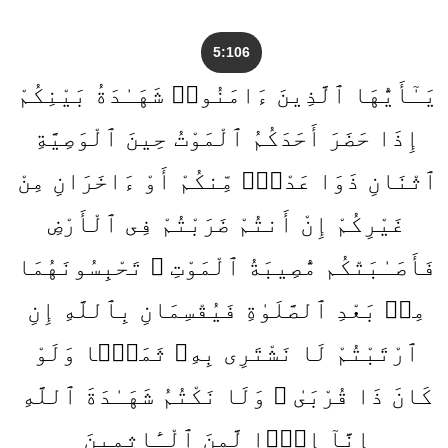
5:106
يَـٰٓأَيُّهَا ٱلَّذِينَ ءَامَنُوا۟ شَهَـٰدَةُ بَيْنِكُمْ
إِذَا حَضَرَ أَحَدَكُمُ ٱلْمَوْتُ حِينَ ٱلْوَصِيَّةِ
ٱثْنَانِ ذَوَا عَدْلٍۢ مِّنكُمْ أَوْ ءَاخَرَانِ مِنْ
غَيْرِكُمْ إِنْ أَنتُمْ ضَرَبْتُمْ فِى ٱلْأَرْضِ
فَأَصَـٰبَتْكُم مُّصِيبَةُ ٱلْمَوْتِ ۚ تَحْبِسُونَهُمَا
مِنۢ بَعْدِ ٱلصَّلَوٰةِ فَيُقْسِمَانِ بِٱللَّهِ إِنِ
ٱرْتَبْتُمْ لَا نَشْتَرِى بِهِۦ ثَمَنًۭا وَلَوْ
كَانَ ذَا قُرْبَىٰ ۙ وَلَا نَكْتُمُ شَهَـٰدَةَ ٱللَّهِ
إِنَّآ إِذًۭا لَّمِنَ ٱلْـَٔاثِمِينَ