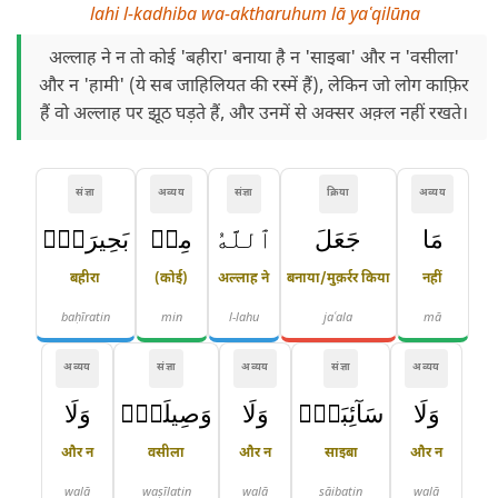
lahi l-kadhiba wa-aktharuhum lā yaʿqilūna
अल्लाह ने न तो कोई 'बहीरा' बनाया है न 'साइबा' और न 'वसीला'
और न 'हामी' (ये सब जाहिलियत की रस्में हैं), लेकिन जो लोग काफ़िर
हैं वो अल्लाह पर झूठ घड़ते हैं, और उनमें से अक्सर अक़्ल नहीं रखते।
संज्ञा
अव्यय
संज्ञा
क्रिया
अव्यय
مَا
جَعَلَ
ٱللَّهُ
مِنۢ
بَحِيرَةٍۢ
बहीरा
(कोई)
अल्लाह ने
बनाया/मुक़र्रर किया
नहीं
baḥīratin
min
l-lahu
jaʿala
mā
अव्यय
संज्ञा
अव्यय
संज्ञा
अव्यय
وَلَا
سَآئِبَةٍۢ
وَلَا
وَصِيلَةٍۢ
وَلَا
और न
वसीला
और न
साइबा
और न
walā
waṣīlatin
walā
sāibatin
walā