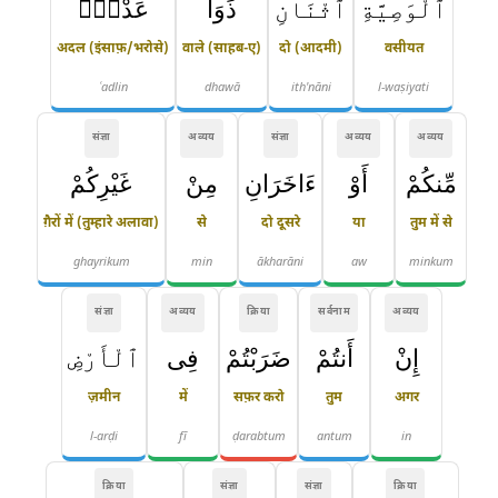
ٱلْوَصِيَّةِ
ٱثْنَانِ
ذَوَا
عَدْلٍۢ
अदल (इंसाफ़/भरोसे)
वाले (साहब-ए)
दो (आदमी)
वसीयत
ʿadlin
dhawā
ith'nāni
l-waṣiyati
संज्ञा
अव्यय
संज्ञा
अव्यय
अव्यय
مِّنكُمْ
أَوْ
ءَاخَرَانِ
مِنْ
غَيْرِكُمْ
ग़ैरों में (तुम्हारे अलावा)
से
दो दूसरे
या
तुम में से
ghayrikum
min
ākharāni
aw
minkum
संज्ञा
अव्यय
क्रिया
सर्वनाम
अव्यय
إِنْ
أَنتُمْ
ضَرَبْتُمْ
فِى
ٱلْأَرْضِ
ज़मीन
में
सफ़र करो
तुम
अगर
l-arḍi
fī
ḍarabtum
antum
in
क्रिया
संज्ञा
संज्ञा
क्रिया