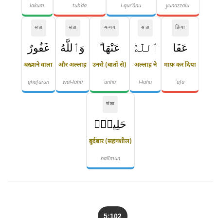
lakum
tub'da
l-qur'ānu
yunazzalu
संज्ञा
संज्ञा
अव्यय
संज्ञा
क्रिया
عَفَا
ٱللَّهُ
عَنْهَا ۗ
وَٱللَّهُ
غَفُورٌ
बख़्शने वाला
और अल्लाह
उनसे (बातों से)
अल्लाह ने
माफ़ कर दिया
ghafūrun
wal-lahu
ʿanhā
l-lahu
ʿafā
संज्ञा
حَلِيمٌۭ
बुर्दबार (सहनशील)
ḥalīmun
5:102