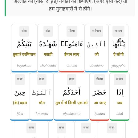
अल्लाह की (वास्ते दी हुई) गवाही को छिपाएँगे, (अगर ऐसा करें) तो
हम गुनाहगारों में से होंगे।
संज्ञा
संज्ञा
क्रिया
सर्वनाम
अव्यय
يَـٰٓأَيُّهَا
ٱلَّذِينَ
ءَامَنُوا۟
شَهَـٰدَةُ
بَيْنِكُمْ
तुम्हारे दरमियान
गवाही
ईमान लाए
जो
ऐ लोगो
baynikum
shahādatu
āmanū
alladhīna
yāayyuhā
संज्ञा
संज्ञा
संज्ञा
क्रिया
अव्यय
إِذَا
حَضَرَ
أَحَدَكُمُ
ٱلْمَوْتُ
حِينَ
(के) वक़्त
मौत
तुम में से किसी एक को
आ जाए
जब
ḥīna
l-mawtu
aḥadakumu
ḥaḍara
idhā
संज्ञा
संज्ञा
संज्ञा
संज्ञा