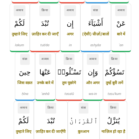
अव्यय
क्रिया
अव्यय
संज्ञा
अव्यय
عَنْ
أَشْيَآءَ
إِن
تُبْدَ
لَكُمْ
तुम्हारे लिए
ज़ाहिर कर दी जाएँ
अगर
(ऐसी) चीज़ों/बातों
बारे में
lakum
tub'da
in
ashyāa
ʿan
संज्ञा
अव्यय
क्रिया
अव्यय
क्रिया
تَسُؤْكُمْ
وَإِن
تَسْـَٔلُوا۟
عَنْهَا
حِينَ
जिस वक़्त
उनके बारे में
तुम पूछोगे
और अगर
तुम्हें बुरी लगें
ḥīna
ʿanhā
tasalū
wa-in
tasu'kum
अव्यय
क्रिया
संज्ञा
क्रिया
يُنَزَّلُ
ٱلْقُرْءَانُ
تُبْدَ
لَكُمْ
तुम्हारे लिए
ज़ाहिर कर दी जाएँगी
क़ुरआन
नाज़िल हो रहा है