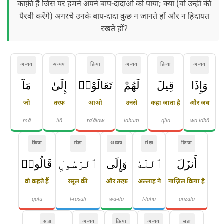
काफ़ी है जिस पर हमने अपने बाप-दादाओं को पाया; क्या (वो उन्हीं की
पैरवी करेंगे) अगरचे उनके बाप-दादा कुछ न जानते हों और न हिदायत
रखते हों?
अव्यय
अव्यय
क्रिया
अव्यय
क्रिया
अव्यय
وَإِذَا
قِيلَ
لَهُمْ
تَعَالَوْا۟
إِلَىٰ
مَآ
जो
तरफ़
आओ
उनसे
कहा जाता है
और जब
mā
ilā
taʿālaw
lahum
qīla
wa-idhā
क्रिया
संज्ञा
अव्यय
संज्ञा
क्रिया
أَنزَلَ
ٱللَّهُ
وَإِلَى
ٱلرَّسُولِ
قَالُوا۟
वो कहते हैं
रसूल की
और तरफ़
अल्लाह ने
नाज़िल किया है
qālū
l-rasūli
wa-ilā
l-lahu
anzala
संज्ञा
अव्यय
क्रिया
अव्यय
संज्ञा