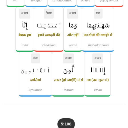
min
aḥaqqu
lashahādatunā
bil-lahi
fayuq'simāni
अव्यय
क्रिया
अव्यय
संज्ञा
شَهَـٰدَتِهِمَا
وَمَا
ٱعْتَدَيْنَآ
إِنَّآ
बेशक हम
हमने ज़्यादती की
और नहीं
उन दोनों की गवाही से
innā
iʿ'tadaynā
wamā
shahādatihimā
संज्ञा
अव्यय
अव्यय
إِذًۭا
لَّمِنَ
ٱلظَّـٰلِمِينَ
ज़ालिमों
ज़रूर (हो जाएँगे) में से
तब (उस सूरत में)
l-ẓālimīna
lamina
idhan
5:108