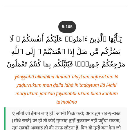
5:105
يَـٰٓأَيُّهَا ٱلَّذِينَ ءَامَنُوا۟ عَلَيْكُمْ أَنفُسَكُمْ ۖ لَا
يَضُرُّكُم مَّن ضَلَّ إِذَا ٱهْتَدَيْتُمْ ۚ إِلَى ٱللَّهِ
مَرْجِعُكُمْ جَمِيعًۭا فَيُنَبِّئُكُم بِمَا كُنتُمْ تَعْمَلُونَ
yāayyuhā alladhīna āmanū ʿalaykum anfusakum lā
yaḍurrukum man ḍalla idhā ih'tadaytum ilā l-lahi
marjiʿukum jamīʿan fayunabbi-ukum bimā kuntum
taʿmalūna
ऐ लोगो जो ईमान लाए हो! अपनी फ़िक्र करो; अगर तुम राह-ए-रास्त
(सीधे रास्ते) पर हो तो कोई गुमराह तुम्हें नुक़सान नहीं पहुँचा सकता;
तुम सबको अल्लाह ही की तरफ़ लौटना है, फिर वो तुम्हें बता देगा जो