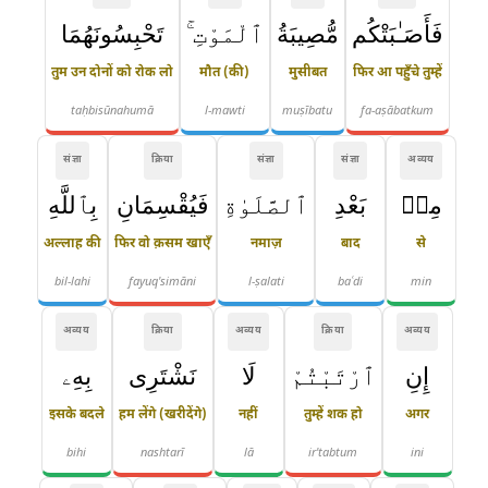
فَأَصَـٰبَتْكُم
مُّصِيبَةُ
ٱلْمَوْتِ ۚ
تَحْبِسُونَهُمَا
तुम उन दोनों को रोक लो
मौत (की)
मुसीबत
फिर आ पहुँचे तुम्हें
taḥbisūnahumā
l-mawti
muṣībatu
fa-aṣābatkum
संज्ञा
क्रिया
संज्ञा
संज्ञा
अव्यय
مِنۢ
بَعْدِ
ٱلصَّلَوٰةِ
فَيُقْسِمَانِ
بِٱللَّهِ
अल्लाह की
फिर वो क़सम खाएँ
नमाज़
बाद
से
bil-lahi
fayuq'simāni
l-ṣalati
baʿdi
min
अव्यय
क्रिया
अव्यय
क्रिया
अव्यय
إِنِ
ٱرْتَبْتُمْ
لَا
نَشْتَرِى
بِهِۦ
इसके बदले
हम लेंगे (खरीदेंगे)
नहीं
तुम्हें शक हो
अगर
bihi
nashtarī
lā
ir'tabtum
ini