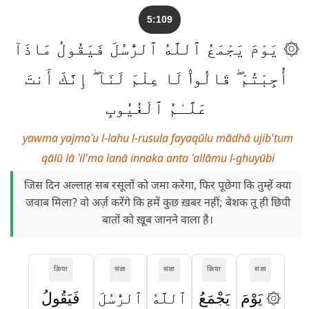
5:109
۞ يَوْمَ يَجْمَعُ ٱللَّهُ ٱلرُّسُلَ فَيَقُولُ مَاذَآ
أُجِبْتُمْ ۖ قَالُوا۟ لَا عِلْمَ لَنَآ ۖ إِنَّكَ أَنتَ
عَلَّـٰمُ ٱلْغُيُوبِ
yawma yajmaʿu l-lahu l-rusula fayaqūlu mādhā ujib'tum
qālū lā ʿil'ma lanā innaka anta ʿallāmu l-ghuyūbi
जिस दिन अल्लाह सब रसूलों को जमा करेगा, फिर पूछेगा कि तुम्हें क्या
जवाब मिला? वो अर्ज़ करेंगे कि हमें कुछ ख़बर नहीं; बेशक तू ही छिपी
बातों को ख़ूब जानने वाला है।
क्रिया
संज्ञा
संज्ञा
क्रिया
संज्ञा
۞ يَوْمَ
يَجْمَعُ
ٱللَّهُ
ٱلرُّسُلَ
فَيَقُولُ