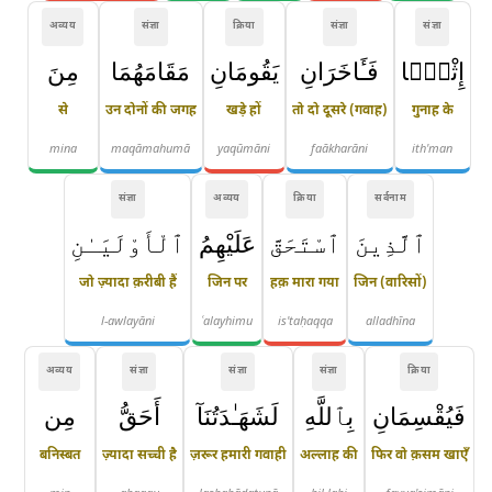
अव्यय
संज्ञा
क्रिया
संज्ञा
संज्ञा
إِثْمًۭا
فَـَٔاخَرَانِ
يَقُومَانِ
مَقَامَهُمَا
مِنَ
से
उन दोनों की जगह
खड़े हों
तो दो दूसरे (गवाह)
गुनाह के
mina
maqāmahumā
yaqūmāni
faākharāni
ith'man
संज्ञा
अव्यय
क्रिया
सर्वनाम
ٱلَّذِينَ
ٱسْتَحَقَّ
عَلَيْهِمُ
ٱلْأَوْلَيَـٰنِ
जो ज़्यादा क़रीबी हैं
जिन पर
हक़ मारा गया
जिन (वारिसों)
l-awlayāni
ʿalayhimu
is'taḥaqqa
alladhīna
अव्यय
संज्ञा
संज्ञा
संज्ञा
क्रिया
فَيُقْسِمَانِ
بِٱللَّهِ
لَشَهَـٰدَتُنَآ
أَحَقُّ
مِن
बनिस्बत
ज़्यादा सच्ची है
ज़रूर हमारी गवाही
अल्लाह की
फिर वो क़सम खाएँ