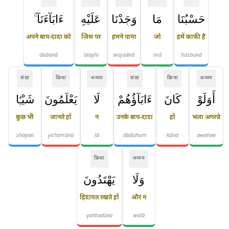
حَسْبُنَا
مَا
وَجَدْنَا
عَلَيْهِ
ءَابَآءَنَآ ۚ
अपने बाप-दादा को
जिस पर
हमने पाया
जो
हमें काफ़ी है
ābāanā
ʿalayhi
wajadnā
mā
ḥasbunā
संज्ञा
क्रिया
अव्यय
संज्ञा
क्रिया
अव्यय
أَوَلَوْ
كَانَ
ءَابَآؤُهُمْ
لَا
يَعْلَمُونَ
شَيْـًۭٔا
कुछ भी
जानते हों
न
उनके बाप-दादा
हों
भला अगरचे
shayan
yaʿlamūna
lā
ābāuhum
kāna
awalaw
क्रिया
अव्यय
وَلَا
يَهْتَدُونَ
हिदायत रखते हों
और न
yahtadūna
walā