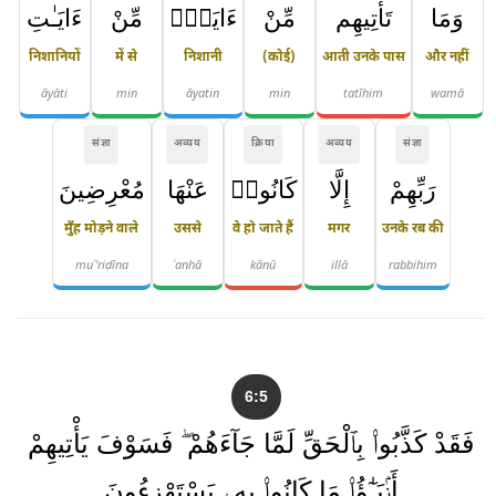
وَمَا
تَأْتِيهِم
مِّنْ
ءَايَةٍۢ
مِّنْ
ءَايَـٰتِ
निशानियों
में से
निशानी
(कोई)
आती उनके पास
और नहीं
āyāti
min
āyatin
min
tatīhim
wamā
संज्ञा
अव्यय
क्रिया
अव्यय
संज्ञा
رَبِّهِمْ
إِلَّا
كَانُوا۟
عَنْهَا
مُعْرِضِينَ
मुँह मोड़ने वाले
उससे
वे हो जाते हैं
मगर
उनके रब की
muʿ'riḍīna
ʿanhā
kānū
illā
rabbihim
6:5
فَقَدْ كَذَّبُوا۟ بِٱلْحَقِّ لَمَّا جَآءَهُمْ ۖ فَسَوْفَ يَأْتِيهِمْ
أَنۢبَـٰٓؤُا۟ مَا كَانُوا۟ بِهِۦ يَسْتَهْزِءُونَ