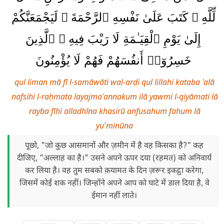
لِّلَّهِ ۚ كَتَبَ عَلَىٰ نَفْسِهِ ٱلرَّحْمَةَ ۚ لَيَجْمَعَنَّكُمْ
إِلَىٰ يَوْمِ ٱلْقِيَـٰمَةِ لَا رَيْبَ فِيهِ ۚ ٱلَّذِينَ
خَسِرُوٓا۟ أَنفُسَهُمْ فَهُمْ لَا يُؤْمِنُونَ
qul liman mā fī l-samāwāti wal-arḍi qul lillahi kataba ʿalā
nafsihi l-raḥmata layajmaʿannakum ilā yawmi l-qiyāmati lā
rayba fīhi alladhīna khasirū anfusahum fahum lā
yu'minūna
पूछो, "जो कुछ आसमानों और ज़मीन में है वह किसका है?" कह
दीजिए, "अल्लाह का है।" उसने अपने ऊपर दया (रहमत) को अनिवार्य
कर लिया है। वह तुम सबको क़यामत के दिन ज़रूर इकट्ठा करेगा,
जिसमें कोई शक नहीं। जिन्होंने अपने आप को घाटे में डाल दिया है, वे
ईमान नहीं लाते।