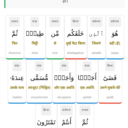
हो।
अव्यय
संज्ञा
अव्यय
क्रिया
सर्वनाम
सर्वनाम
هُوَ
ٱلَّذِى
خَلَقَكُم
مِّن
طِينٍۢ
ثُمَّ
फिर
मिट्टी
से
तुम्हें पैदा किया
जिसने
वही (है)
thumma
ṭīnin
min
khalaqakum
alladhī
huwa
संज्ञा
संज्ञा
संज्ञा
संज्ञा
क्रिया
قَضَىٰٓ
أَجَلًۭا
وَأَجَلٌۭ
مُّسَمًّى
عِندَهُۥ
उसके पास
तयशुदा (निश्चित)
और एक अवधि
एक अवधि
उसने मुकर्रर की
ʿindahu
musamman
wa-ajalun
ajalan
qaḍā
क्रिया
सर्वनाम
अव्यय
ثُمَّ
أَنتُمْ
تَمْتَرُونَ