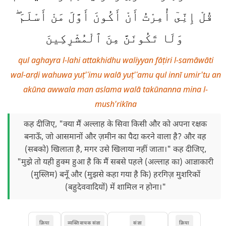
قُلْ إِنِّىٓ أُمِرْتُ أَنْ أَكُونَ أَوَّلَ مَنْ أَسْلَمَ ۖ
وَلَا تَكُونَنَّ مِنَ ٱلْمُشْرِكِينَ
qul aghayra l-lahi attakhidhu waliyyan fāṭiri l-samāwāti
wal-arḍi wahuwa yuṭ'ʿimu walā yuṭ'ʿamu qul innī umir'tu an
akūna awwala man aslama walā takūnanna mina l-
mush'rikīna
कह दीजिए, "क्या मैं अल्लाह के सिवा किसी और को अपना रक्षक
बनाऊँ, जो आसमानों और ज़मीन का पैदा करने वाला है? और वह
(सबको) खिलाता है, मगर उसे खिलाया नहीं जाता।" कह दीजिए,
"मुझे तो यही हुक्म हुआ है कि मैं सबसे पहले (अल्लाह का) आज्ञाकारी
(मुस्लिम) बनूँ और (मुझसे कहा गया है कि) हरगिज़ मुशरिकों
(बहुदेववादियों) में शामिल न होना।"
क्रिया
व्यक्तिवाचक संज्ञा
संज्ञा
क्रिया