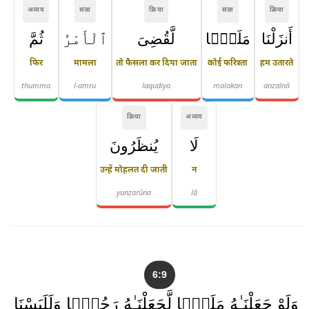
अव्यय
संज्ञा
क्रिया
संज्ञा
क्रिया
أَنزَلْنَا
مَلَكًۭا
لَّقُضِىَ
ٱلْأَمْرُ
ثُمَّ
फिर
मामला
तो फैसला कर दिया जाता
कोई फरिश्ता
हम उतारते
thumma
l-amru
laquḍiya
malakan
anzalnā
क्रिया
अव्यय
لَا
يُنظَرُونَ
उन्हें मोहलत दी जाती
न
yunẓarūna
lā
6:9
وَلَوْ جَعَلْنَـٰهُ مَلَكًۭا لَّجَعَلْنَـٰهُ رَجُلًۭا وَلَلَبَسْنَا