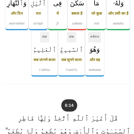
وَلَهُۥ
مَا
سَكَنَ
فِى
ٱلَّيْلِ
وَٱلنَّهَارِ
और दिन
रात
में
बसता है
जो कुछ
और उसी का है
wal-nahāri
al-layli
fī
sakana
mā
walahu
संज्ञा
संज्ञा
सर्वनाम
وَهُوَ
ٱلسَّمِيعُ
ٱلْعَلِيمُ
सब जानने वाला
सब सुनने वाला
और वह
l-ʿalīmu
l-samīʿu
wahuwa
6:14
قُلْ أَغَيْرَ ٱللَّهِ أَتَّخِذُ وَلِيًّۭا فَاطِرِ
ٱلسَّمَـٰوَٰتِ وَٱلْأَرْضِ وَهُوَ يُطْعِمُ وَلَا يُطْعَمُ ۗ