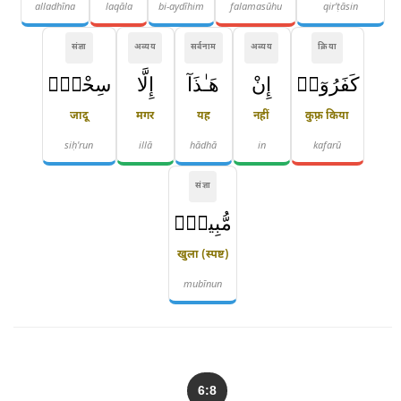
alladhīna
laqāla
bi-aydīhim
falamasūhu
qir'ṭāsin
संज्ञा
अव्यय
सर्वनाम
अव्यय
क्रिया
كَفَرُوٓا۟
إِنْ
هَـٰذَآ
إِلَّا
سِحْرٌۭ
जादू
मगर
यह
नहीं
कुफ़्र किया
siḥ'run
illā
hādhā
in
kafarū
संज्ञा
مُّبِينٌۭ
खुला (स्पष्ट)
mubīnun
6:8