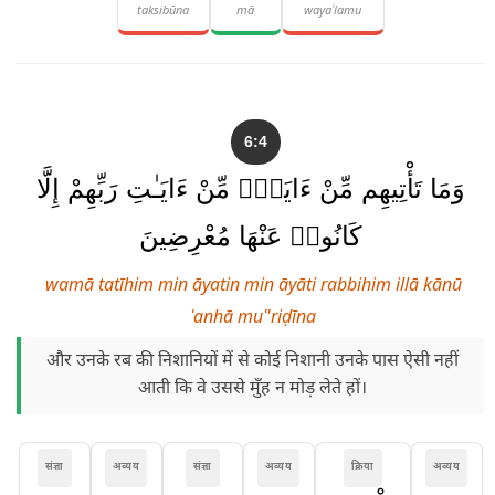
taksibūna
mā
wayaʿlamu
6:4
وَمَا تَأْتِيهِم مِّنْ ءَايَةٍۢ مِّنْ ءَايَـٰتِ رَبِّهِمْ إِلَّا
كَانُوا۟ عَنْهَا مُعْرِضِينَ
wamā tatīhim min āyatin min āyāti rabbihim illā kānū
ʿanhā muʿ'riḍīna
और उनके रब की निशानियों में से कोई निशानी उनके पास ऐसी नहीं
आती कि वे उससे मुँह न मोड़ लेते हों।
संज्ञा
अव्यय
संज्ञा
अव्यय
क्रिया
अव्यय