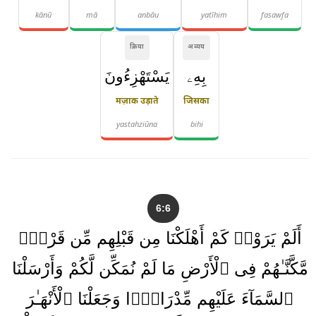
kānū
mā
anbāu
yatīhim
fasawfa
क्रिया
अव्यय
بِهِۦ
يَسْتَهْزِءُونَ
मज़ाक उड़ाते
जिसका
yastahziūna
bihi
6:6
أَلَمْ يَرَوْا۟ كَمْ أَهْلَكْنَا مِن قَبْلِهِم مِّن قَرْنٍۢ
مَّكَّنَّـٰهُمْ فِى ٱلْأَرْضِ مَا لَمْ نُمَكِّن لَّكُمْ وَأَرْسَلْنَا
ٱلسَّمَآءَ عَلَيْهِم مِّدْرَارًۭا وَجَعَلْنَا ٱلْأَنْهَـٰرَ