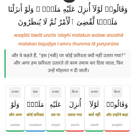
وَقَالُوا۟ لَوْلَآ أُنزِلَ عَلَيْهِ مَلَكٌۭ ۖ وَلَوْ أَنزَلْنَا
مَلَكًۭا لَّقُضِىَ ٱلْأَمْرُ ثُمَّ لَا يُنظَرُونَ
waqālū lawlā unzila ʿalayhi malakun walaw anzalnā
malakan laquḍiya l-amru thumma lā yunẓarūna
और वे कहते हैं, "इस (नबी) पर कोई फ़रिश्ता क्यों नहीं उतारा गया?"
और अगर हम फ़रिश्ता उतारते तो काम तमाम कर दिया जाता, फिर
उन्हें मोहलत न दी जाती।
अव्यय
संज्ञा
अव्यय
क्रिया
अव्यय
क्रिया
وَقَالُوا۟
لَوْلَآ
أُنزِلَ
عَلَيْهِ
مَلَكٌۭ
وَلَوْ
और अगर
कोई फरिश्ता
उस पर
उतारा गया
क्यों नहीं
और उन्होंने कहा
walaw
malakun
ʿalayhi
unzila
lawlā
waqālū