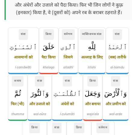
और अंधेरों और उजाले को पैदा किया। फिर भी जिन लोगों ने कुफ़्र
(इनकार) किया है, वे (दूसरों को) अपने रब के बराबर ठहराते हैं।
संज्ञा
क्रिया
सर्वनाम
व्यक्तिवाचक संज्ञा
संज्ञा
ٱلْحَمْدُ
لِلَّهِ
ٱلَّذِى
خَلَقَ
ٱلسَّمَـٰوَٰتِ
आसमानों को
पैदा किया
जिसने
अल्लाह के लिए
(सब) तारीफें
l-samāwāti
khalaqa
alladhī
lillahi
al-ḥamdu
अव्यय
संज्ञा
संज्ञा
क्रिया
संज्ञा
وَٱلْأَرْضَ
وَجَعَلَ
ٱلظُّلُمَـٰتِ
وَٱلنُّورَ
ثُمَّ
फिर (भी)
और उजाले को
अंधेरों को
और बनाया
और ज़मीन को
thumma
wal-nūra
l-ẓulumāti
wajaʿala
wal-arḍa
क्रिया
संज्ञा
क्रिया
सर्वनाम