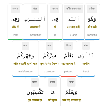
अव्यय
संज्ञा
अव्यय
व्यक्तिवाचक संज्ञा
सर्वनाम
وَهُوَ
ٱللَّهُ
فِى
ٱلسَّمَـٰوَٰتِ
وَفِى
और में
आसमानों
में
अल्लाह (है)
और वही
wafī
l-samāwāti
fī
l-lahu
wahuwa
संज्ञा
संज्ञा
क्रिया
संज्ञा
ٱلْأَرْضِ
يَعْلَمُ
سِرَّكُمْ
وَجَهْرَكُمْ
और तुम्हारी खुली बातें
तुम्हारे भेद (राज़)
वह जानता है
ज़मीन
wajahrakum
sirrakum
yaʿlamu
l-arḍi
क्रिया
अव्यय
क्रिया
وَيَعْلَمُ
مَا
تَكْسِبُونَ
तुम कमाते हो
जो कुछ
और वह जानता है