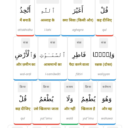
قُلْ
أَغَيْرَ
ٱللَّهِ
أَتَّخِذُ
मैं बनाऊँ
अल्लाह के
क्या सिवा (किसी और)
कह दीजिए
attakhidhu
l-lahi
aghayra
qul
संज्ञा
संज्ञा
संज्ञा
संज्ञा
وَلِيًّۭا
فَاطِرِ
ٱلسَّمَـٰوَٰتِ
وَٱلْأَرْضِ
और ज़मीन का
आसमानों का
पैदा करने वाला
रक्षक (दोस्त)
wal-arḍi
l-samāwāti
fāṭiri
waliyyan
क्रिया
क्रिया
अव्यय
क्रिया
सर्वनाम
وَهُوَ
يُطْعِمُ
وَلَا
يُطْعَمُ
قُلْ
कह दीजिए
उसे खिलाया जाता
और नहीं
खिलाता है
और वह
qul
yuṭ'ʿamu
walā
yuṭ'ʿimu
wahuwa