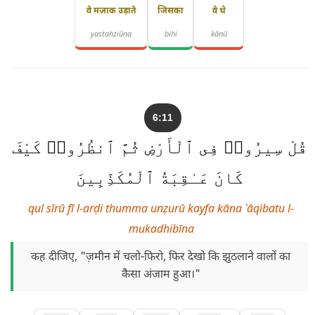
वे मज़ाक उड़ाते
जिसका
वे थे
yastahziūna
bihi
kānū
6:11
قُلْ سِيرُوا۟ فِى ٱلْأَرْضِ ثُمَّ ٱنظُرُوا۟ كَيْفَ
كَانَ عَـٰقِبَةُ ٱلْمُكَذِّبِينَ
qul sīrū fī l-arḍi thumma unẓurū kayfa kāna ʿāqibatu l-
mukadhibīna
कह दीजिए, "ज़मीन में चलो-फिरो, फिर देखो कि झुठलाने वालों का
कैसा अंजाम हुआ।"