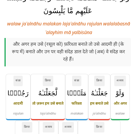
عَلَيْهِم مَّا يَلْبِسُونَ
walaw jaʿalnāhu malakan lajaʿalnāhu rajulan walalabasnā
ʿalayhim mā yalbisūna
और अगर हम उसे (रसूल को) फ़रिश्ता बनाते तो उसे आदमी ही (के
रूप में) बनाते और उन पर वही संदेह डाल देते जो (अब) वे संदेह कर
रहे हैं।
संज्ञा
क्रिया
संज्ञा
क्रिया
अव्यय
وَلَوْ
جَعَلْنَـٰهُ
مَلَكًۭا
لَّجَعَلْنَـٰهُ
رَجُلًۭا
आदमी
तो ज़रूर हम उसे बनाते
फरिश्ता
हम बनाते उसे
और अगर
rajulan
lajaʿalnāhu
malakan
jaʿalnāhu
walaw
क्रिया
अव्यय
अव्यय
क्रिया