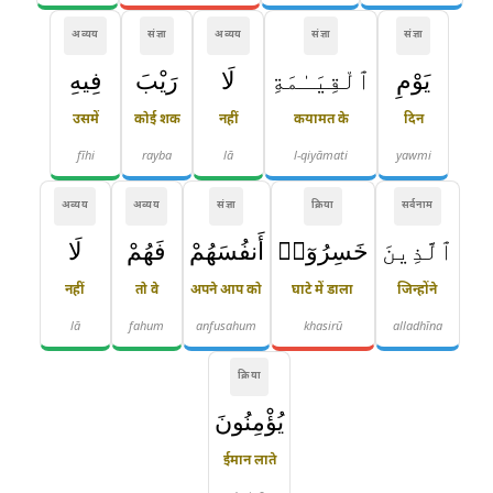
अव्यय
संज्ञा
अव्यय
संज्ञा
संज्ञा
يَوْمِ
ٱلْقِيَـٰمَةِ
لَا
رَيْبَ
فِيهِ
उसमें
कोई शक
नहीं
कयामत के
दिन
fīhi
rayba
lā
l-qiyāmati
yawmi
अव्यय
अव्यय
संज्ञा
क्रिया
सर्वनाम
ٱلَّذِينَ
خَسِرُوٓا۟
أَنفُسَهُمْ
فَهُمْ
لَا
नहीं
तो वे
अपने आप को
घाटे में डाला
जिन्होंने
lā
fahum
anfusahum
khasirū
alladhīna
क्रिया
يُؤْمِنُونَ
ईमान लाते