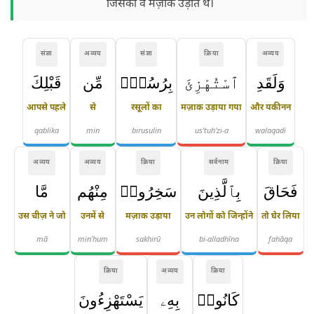
जिसका वे मज़ाक उड़ाते थे।
संज्ञा
अव्यय
संज्ञा
क्रिया
अव्यय
وَلَقَدِ
ٱسْتُهْزِئَ
بِرُسُلٍۢ
مِّن
قَبْلِكَ
आपसे पहले
से
रसूलों का
मज़ाक उड़ाया गया
और यकीनन
qablika
min
birusulin
us'tuh'zi-a
walaqadi
अव्यय
अव्यय
क्रिया
सर्वनाम
क्रिया
فَحَاقَ
بِٱلَّذِينَ
سَخِرُوا۟
مِنْهُم
مَّا
उस चीज़ ने जो
उनमें से
मज़ाक उड़ाया
उन लोगों को जिन्होंने
तो घेर लिया
mā
min'hum
sakhirū
bi-alladhīna
faḥāqa
क्रिया
अव्यय
क्रिया
كَانُوا۟
بِهِۦ
يَسْتَهْزِءُونَ