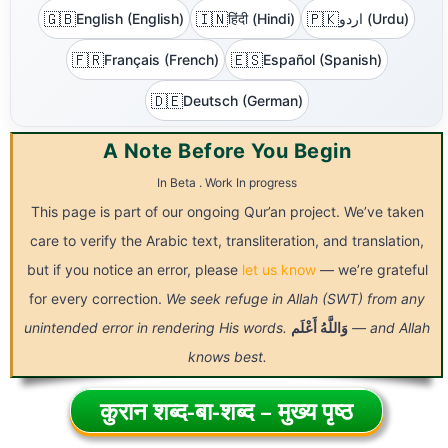
🇬🇧
🇮🇳
🇵🇰
English (English)
हिंदी (Hindi)
اردو (Urdu)
🇫🇷
🇪🇸
Français (French)
Español (Spanish)
🇩🇪
Deutsch (German)
A Note Before You Begin
In Beta . Work In progress
This page is part of our ongoing Qur’an project. We’ve taken
care to verify the Arabic text, transliteration, and translation,
but if you notice an error, please
let us know
— we’re grateful
for every correction.
We seek refuge in Allah (SWT) from any
unintended error in rendering His words.
أَعْلَم
وَاللَّهُ
— and Allah
knows best.
कुरान शब्द-बा-शब्द – मुख्य पृष्ठ