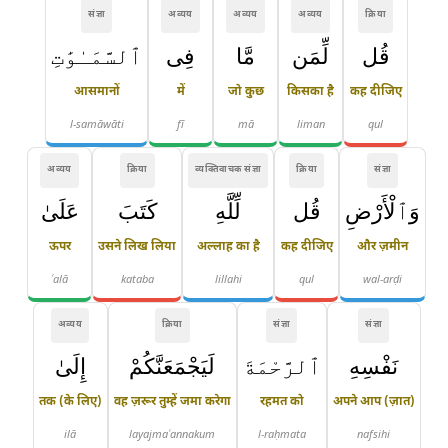
संज्ञा
अव्यय
अव्यय
अव्यय
क्रिया
قُل
لِّمَن
مَّا
فِى
ٱلسَّمَـٰوَٰتِ
आसमानों
में
जो कुछ
किसका है
कह दीजिए
l-samāwāti
fī
mā
liman
qul
अव्यय
क्रिया
व्यक्तिवाचक संज्ञा
क्रिया
संज्ञा
وَٱلْأَرْضِ
قُل
لِّلَّهِ
كَتَبَ
عَلَىٰ
ऊपर
उसने लिख लिया
अल्लाह का है
कह दीजिए
और ज़मीन
ʿalā
kataba
lillahi
qul
wal-arḍi
अव्यय
क्रिया
संज्ञा
संज्ञा
نَفْسِهِ
ٱلرَّحْمَةَ
لَيَجْمَعَنَّكُمْ
إِلَىٰ
तक (के लिए)
वह ज़रूर तुम्हें जमा करेगा
रहमत को
अपने आप (ज़ात)
ilā
layajmaʿannakum
l-raḥmata
nafsihi