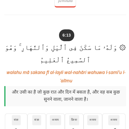
yu'minūna
6:13
۞ وَلَهُۥ مَا سَكَنَ فِى ٱلَّيْلِ وَٱلنَّهَارِ ۚ وَهُوَ
ٱلسَّمِيعُ ٱلْعَلِيمُ
walahu mā sakana fī al-layli wal-nahāri wahuwa l-samīʿu l-
ʿalīmu
और उसी का है जो कुछ रात और दिन में बसता है, और वह सब कुछ
सुनने वाला, जानने वाला है।
संज्ञा
संज्ञा
अव्यय
क्रिया
अव्यय
अव्यय