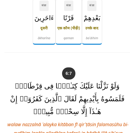
संज्ञा
संज्ञा
संज्ञा
بَعْدِهِمْ
قَرْنًا
ءَاخَرِينَ
दूसरी
एक कौम (पीढ़ी)
उनके बाद
ākharīna
qarnan
baʿdihim
6:7
وَلَوْ نَزَّلْنَا عَلَيْكَ كِتَـٰبًۭا فِى قِرْطَاسٍۢ
فَلَمَسُوهُ بِأَيْدِيهِمْ لَقَالَ ٱلَّذِينَ كَفَرُوٓا۟ إِنْ
هَـٰذَآ إِلَّا سِحْرٌۭ مُّبِينٌۭ
walaw nazzalnā ʿalayka kitāban fī qir'ṭāsin falamasūhu bi-
aydīhim laqāla alladhīna kafarū in hādhā illā siḥ'run