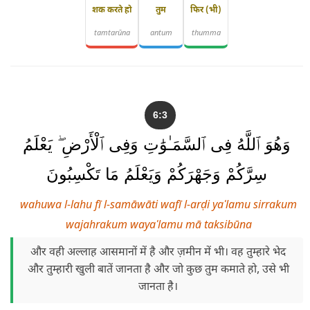
शक करते हो
तुम
फिर (भी)
tamtarūna
antum
thumma
6:3
وَهُوَ ٱللَّهُ فِى ٱلسَّمَـٰوَٰتِ وَفِى ٱلْأَرْضِ ۖ يَعْلَمُ
سِرَّكُمْ وَجَهْرَكُمْ وَيَعْلَمُ مَا تَكْسِبُونَ
wahuwa l-lahu fī l-samāwāti wafī l-arḍi yaʿlamu sirrakum
wajahrakum wayaʿlamu mā taksibūna
और वही अल्लाह आसमानों में है और ज़मीन में भी। वह तुम्हारे भेद
और तुम्हारी खुली बातें जानता है और जो कुछ तुम कमाते हो, उसे भी
जानता है।