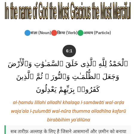
संज्ञा (Noun)
क्रिया (Verb)
अव्यय (Particle)
6:1
ٱلْحَمْدُ لِلَّهِ ٱلَّذِى خَلَقَ ٱلسَّمَـٰوَٰتِ وَٱلْأَرْضَ
وَجَعَلَ ٱلظُّلُمَـٰتِ وَٱلنُّورَ ۖ ثُمَّ ٱلَّذِينَ
كَفَرُوا۟ بِرَبِّهِمْ يَعْدِلُونَ
al-ḥamdu lillahi alladhī khalaqa l-samāwāti wal-arḍa
wajaʿala l-ẓulumāti wal-nūra thumma alladhīna kafarū
birabbihim yaʿdilūna
सब तारीफ़ अल्लाह के लिए है जिसने आसमानों और ज़मीन को बनाया