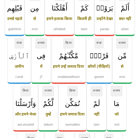
أَلَمْ
يَرَوْا۟
كَمْ
أَهْلَكْنَا
مِن
قَبْلِهِم
उनसे पहले
से
हमने हलाक किया
कितनी ही
उन्होंने देखा
क्या नहीं
qablihim
min
ahlaknā
kam
yaraw
alam
संज्ञा
अव्यय
क्रिया
संज्ञा
अव्यय
مِّن
قَرْنٍۢ
مَّكَّنَّـٰهُمْ
فِى
ٱلْأَرْضِ
ज़मीन
में
हमने उन्हें जमाव दिया
कौमों (पीढ़ियों)
से
l-arḍi
fī
makkannāhum
qarnin
min
क्रिया
अव्यय
क्रिया
अव्यय
अव्यय
مَا
لَمْ
نُمَكِّن
لَّكُمْ
وَأَرْسَلْنَا
और हमने भेजा
तुम्हें
हमने जमाव दिया
नहीं
जो
wa-arsalnā
lakum
numakkin
lam
mā