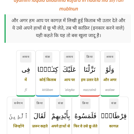
mubīnun
और अगर हम आप पर कागज़ में लिखी हुई किताब भी उतार देते और
ये उसे अपने हाथों से छू भी लेते, तब भी काफ़िर (इनकार करने वाले)
यही कहते कि यह तो बस खुला जादू है।
अव्यय
संज्ञा
अव्यय
क्रिया
अव्यय
وَلَوْ
نَزَّلْنَا
عَلَيْكَ
كِتَـٰبًۭا
فِى
में
कोई किताब
आप पर
हम उतार देते
और अगर
fī
kitāban
ʿalayka
nazzalnā
walaw
सर्वनाम
क्रिया
संज्ञा
क्रिया
संज्ञा
قِرْطَاسٍۢ
فَلَمَسُوهُ
بِأَيْدِيهِمْ
لَقَالَ
ٱلَّذِينَ
जिन्होंने
ज़रूर कहते
अपने हाथों से
फिर वे उसे छू लेते
कागज़