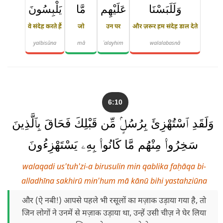
وَلَلَبَسْنَا
عَلَيْهِم
مَّا
يَلْبِسُونَ
वे संदेह करते हैं
जो
उन पर
और ज़रूर हम संदेह डाल देते
yalbisūna
mā
ʿalayhim
walalabasnā
6:10
وَلَقَدِ ٱسْتُهْزِئَ بِرُسُلٍۢ مِّن قَبْلِكَ فَحَاقَ بِٱلَّذِينَ
سَخِرُوا۟ مِنْهُم مَّا كَانُوا۟ بِهِۦ يَسْتَهْزِءُونَ
walaqadi us'tuh'zi-a birusulin min qablika faḥāqa bi-
alladhīna sakhirū min'hum mā kānū bihi yastahziūna
और (ऐ नबी!) आपसे पहले भी रसूलों का मज़ाक उड़ाया गया है, तो
जिन लोगों ने उनमें से मज़ाक उड़ाया था, उन्हें उसी चीज़ ने घेर लिया