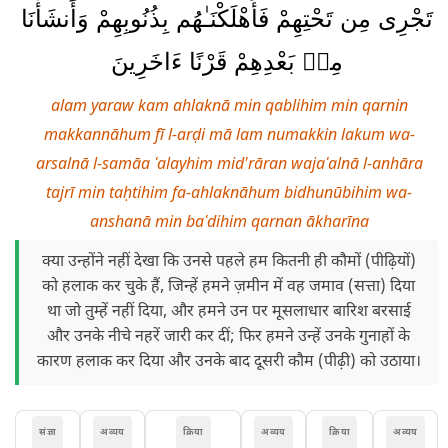
تَجْرِى مِن تَحْتِهِمْ فَأَهْلَكْنَـٰهُم بِذُنُوبِهِمْ وَأَنشَأْنَا
مِنۢ بَعْدِهِمْ قَرْنًا ءَاخَرِينَ
alam yaraw kam ahlaknā min qablihim min qarnin
makkannāhum fī l-arḍi mā lam numakkin lakum wa-
arsalnā l-samāa ʿalayhim mid'rāran wajaʿalnā l-anhāra
tajrī min taḥtihim fa-ahlaknāhum bidhunūbihim wa-
anshanā min baʿdihim qarnan ākharīna
क्या उन्होंने नहीं देखा कि उनसे पहले हम कितनी ही कौमों (पीढ़ियों)
को हलाक कर चुके हैं, जिन्हें हमने ज़मीन में वह जमाव (सत्ता) दिया
था जो तुम्हें नहीं दिया, और हमने उन पर मूसलाधार बारिश बरसाई
और उनके नीचे नहरें जारी कर दीं; फिर हमने उन्हें उनके गुनाहों के
कारण हलाक कर दिया और उनके बाद दूसरी कौम (पीढ़ी) को उठाया।
संज्ञा
अव्यय
क्रिया
अव्यय
क्रिया
अव्यय