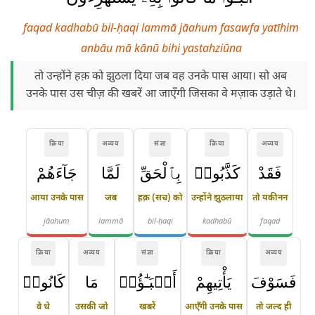
faqad kadhabū bil-ḥaqi lammā jāahum fasawfa yatīhim
anbāu mā kānū bihi yastahziūna
तो उन्होंने हक़ को झुठला दिया जब वह उनके पास आया। सो अब
उनके पास उस चीज़ की खबरें आ जाएँगी जिसका वे मज़ाक उड़ाते थे।
क्रिया
अव्यय
संज्ञा
क्रिया
अव्यय
فَقَدْ
كَذَّبُوا۟
بِٱلْحَقِّ
لَمَّا
جَآءَهُمْ
आया उनके पास
जब
हक़ (सच) को
उन्होंने झुठलाया
तो यकीनन
jāahum
lammā
bil-ḥaqi
kadhabū
faqad
क्रिया
अव्यय
संज्ञा
क्रिया
अव्यय
فَسَوْفَ
يَأْتِيهِمْ
أَنۢبَـٰٓؤُا۟
مَا
كَانُوا۟
वे थे
उसकी जो
खबरें
आएँगी उनके पास
तो जल्द ही