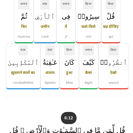
अव्यय
संज्ञा
अव्यय
क्रिया
क्रिया
قُلْ
سِيرُوا۟
فِى
ٱلْأَرْضِ
ثُمَّ
फिर
ज़मीन
में
चलो-फिरो
कह दीजिए
thumma
l-arḍi
fī
sīrū
qul
संज्ञा
संज्ञा
क्रिया
अव्यय
क्रिया
ٱنظُرُوا۟
كَيْفَ
كَانَ
عَـٰقِبَةُ
ٱلْمُكَذِّبِينَ
झुठलाने वालों का
अंजाम
हुआ
कैसा
देखो
l-mukadhibīna
ʿāqibatu
kāna
kayfa
unẓurū
6:12
قُل لِّمَن مَّا فِى ٱلسَّمَـٰوَٰتِ وَٱلْأَرْضِ ۖ قُل