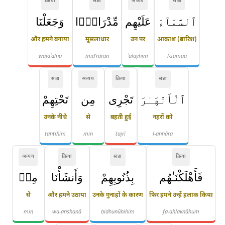
क्रिया
संज्ञा
अव्यय
संज्ञा
ٱلسَّمَآءَ
عَلَيْهِم
مِّدْرَارًۭا
وَجَعَلْنَا
और हमने बनाया
मूसलाधार
उन पर
आकाश (बारिश)
wajaʿalnā
mid'rāran
ʿalayhim
l-samāa
संज्ञा
अव्यय
क्रिया
संज्ञा
ٱلْأَنْهَـٰرَ
تَجْرِى
مِن
تَحْتِهِمْ
उनके नीचे
से
बहती हुई
नहरों को
taḥtihim
min
tajrī
l-anhāra
अव्यय
क्रिया
संज्ञा
क्रिया
فَأَهْلَكْنَـٰهُم
بِذُنُوبِهِمْ
وَأَنشَأْنَا
مِنۢ
से
और हमने उठाया
उनके गुनाहों के कारण
फिर हमने उन्हें हलाक किया
min
wa-anshanā
bidhunūbihim
fa-ahlaknāhum