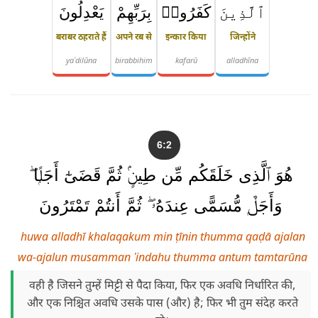
ٱلَّذِينَ
كَفَرُوا۟
بِرَبِّهِمْ
يَعْدِلُونَ
बराबर ठहराते हैं
अपने रब से
इन्कार किया
जिन्होंने
yaʿdilūna
birabbihim
kafarū
alladhīna
6:2
هُوَ ٱلَّذِى خَلَقَكُم مِّن طِينٍۢ ثُمَّ قَضَىٰٓ أَجَلًۭا ۖ
وَأَجَلٌۭ مُّسَمًّى عِندَهُۥ ۖ ثُمَّ أَنتُمْ تَمْتَرُونَ
huwa alladhī khalaqakum min ṭīnin thumma qaḍā ajalan
wa-ajalun musamman ʿindahu thumma antum tamtarūna
वही है जिसने तुम्हें मिट्टी से पैदा किया, फिर एक अवधि निर्धारित की,
और एक निश्चित अवधि उसके पास (और) है; फिर भी तुम संदेह करते