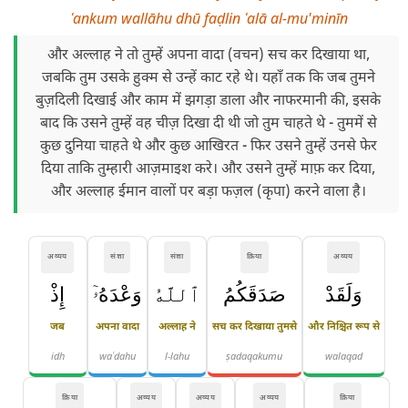
ʿankum wallāhu dhū faḍlin ʿalā al-mu'minīn
और अल्लाह ने तो तुम्हें अपना वादा (वचन) सच कर दिखाया था,
जबकि तुम उसके हुक्म से उन्हें काट रहे थे। यहाँ तक कि जब तुमने
बुज़दिली दिखाई और काम में झगड़ा डाला और नाफरमानी की, इसके
बाद कि उसने तुम्हें वह चीज़ दिखा दी थी जो तुम चाहते थे - तुममें से
कुछ दुनिया चाहते थे और कुछ आखिरत - फिर उसने तुम्हें उनसे फेर
दिया ताकि तुम्हारी आज़माइश करे। और उसने तुम्हें माफ़ कर दिया,
और अल्लाह ईमान वालों पर बड़ा फज़ल (कृपा) करने वाला है।
अव्यय
संज्ञा
संज्ञा
क्रिया
अव्यय
وَلَقَدْ
صَدَقَكُمُ
ٱللَّهُ
وَعْدَهُۥٓ
إِذْ
जब
अपना वादा
अल्लाह ने
सच कर दिखाया तुमसे
और निश्चित रूप से
idh
waʿdahu
l-lahu
ṣadaqakumu
walaqad
क्रिया
अव्यय
अव्यय
अव्यय
क्रिया