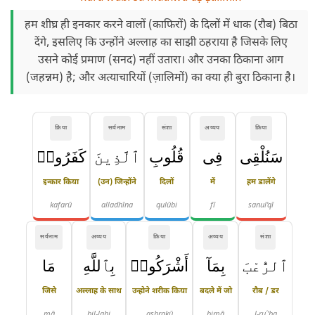
हम शीघ्र ही इनकार करने वालों (काफिरों) के दिलों में धाक (रौब) बिठा
देंगे, इसलिए कि उन्होंने अल्लाह का साझी ठहराया है जिसके लिए
उसने कोई प्रमाण (सनद) नहीं उतारा। और उनका ठिकाना आग
(जहन्नम) है; और अत्याचारियों (ज़ालिमों) का क्या ही बुरा ठिकाना है।
क्रिया
सर्वनाम
संज्ञा
अव्यय
क्रिया
سَنُلْقِى
فِى
قُلُوبِ
ٱلَّذِينَ
كَفَرُوا۟
इन्कार किया
(उन) जिन्होंने
दिलों
में
हम डालेंगे
kafarū
alladhīna
qulūbi
fī
sanul'qī
सर्वनाम
अव्यय
क्रिया
अव्यय
संज्ञा
ٱلرُّعْبَ
بِمَآ
أَشْرَكُوا۟
بِٱللَّهِ
مَا
जिसे
अल्लाह के साथ
उन्होने शरीक किया
बदले में जो
रौब / डर
mā
bil-lahi
ashrakū
bimā
l-ruʿ'ba