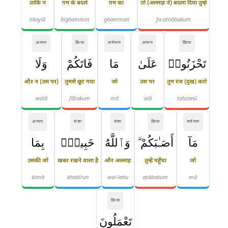
ताकि न
ग़म के बदले
ग़म का
तो (अल्लाह ने) बदला दिया तुम्हें
likaylā
bighammin
ghamman
fa-athābakum
अव्यय
क्रिया
सर्वनाम
अव्यय
क्रिया
تَحْزَنُوا۟
عَلَىٰ
مَا
فَاتَكُمْ
وَلَا
और न (उस पर)
तुमसे छूट गया
जो
उस पर
तुम रंज (दुख) करो
walā
fātakum
mā
ʿalā
taḥzanū
अव्यय
संज्ञा
संज्ञा
क्रिया
सर्वनाम
مَآ
أَصَـٰبَكُمْ ۗ
وَٱللَّهُ
خَبِيرٌۢ
بِمَا
उसकी जो
खबर रखने वाला है
और अल्लाह
तुम्हें पहुँचा
जो
bimā
khabīrun
wal-lahu
aṣābakum
mā
क्रिया
تَعْمَلُونَ