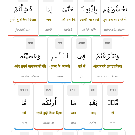
تَحُسُّونَهُم
بِإِذْنِهِۦ ۖ
حَتَّىٰٓ
إِذَا
فَشِلْتُمْ
तुमने बुज़दिली दिखाई
जब
यहाँ तक कि
उसकी आज्ञा से
तुम उन्हें काट रहे थे
fashil'tum
idhā
ḥattā
bi-idh'nihi
taḥussūnahum
क्रिया
संज्ञा
अव्यय
क्रिया
وَتَنَـٰزَعْتُمْ
فِى
ٱلْأَمْرِ
وَعَصَيْتُم
और तुमने नाफरमानी की
(हुक्म के) मामले
बारे में
और तुमने झगड़ा किया
waʿaṣaytum
l-amri
fī
watanāzaʿtum
सर्वनाम
क्रिया
सर्वनाम
संज्ञा
अव्यय
مِّنۢ
بَعْدِ
مَآ
أَرَىٰكُم
مَّا
जो
उसने तुम्हें दिखा दिया
जब
बाद
से
mā
arākum
mā
baʿdi
min