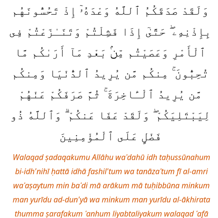
وَلَقَدْ صَدَقَكُمُ ٱللَّهُ وَعْدَهُۥٓ إِذْ تَحُسُّونَهُم
بِإِذْنِهِۦ ۖ حَتَّىٰٓ إِذَا فَشِلْتُمْ وَتَنَـٰزَعْتُمْ فِى
ٱلْأَمْرِ وَعَصَيْتُم مِّنۢ بَعْدِ مَآ أَرَىٰكُم مَّا
تُحِبُّونَ ۚ مِنكُم مَّن يُرِيدُ ٱلدُّنْيَا وَمِنكُم
مَّن يُرِيدُ ٱلْـَٔاخِرَةَ ۚ ثُمَّ صَرَفَكُمْ عَنْهُمْ
لِيَبْتَلِيَكُمْ ۖ وَلَقَدْ عَفَا عَنكُمْ ۗ وَٱللَّهُ ذُو
فَضْلٍ عَلَى ٱلْمُؤْمِنِينَ
Walaqad ṣadaqakumu Allāhu waʿdahū idh taḥussūnahum
bi-idh'nihī ḥattā idhā fashil'tum wa tanāzaʿtum fī al-amri
waʿaṣaytum min baʿdi mā arākum mā tuḥibbūna minkum
man yurīdu ad-dun'yā wa minkum man yurīdu al-ākhirata
thumma ṣarafakum ʿanhum liyabtaliyakum walaqad ʿafā