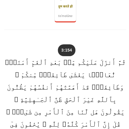
तुम करते हो
taʿmalūna
3:154
ثُمَّ أَنزَلَ عَلَيْكُم مِّنۢ بَعْدِ ٱلْغَمِّ أَمَنَةًۭ
نُّعَاسًۭا يَغْشَىٰ طَآئِفَةًۭ مِّنكُمْ ۖ
وَطَآئِفَةٌۭ قَدْ أَهَمَّتْهُمْ أَنفُسُهُمْ يَظُنُّونَ
بِٱللَّهِ غَيْرَ ٱلْحَقِّ ظَنَّ ٱلْجَـٰهِلِيَّةِ ۖ
يَقُولُونَ هَل لَّنَا مِنَ ٱلْأَمْرِ مِن شَىْءٍۢ ۗ
قُلْ إِنَّ ٱلْأَمْرَ كُلَّهُۥ لِلَّهِ ۗ يُخْفُونَ فِىٓ