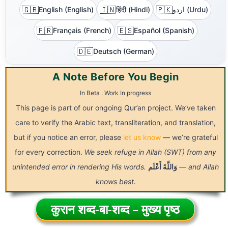
🇬🇧
🇮🇳
🇵🇰
English (English)
हिंदी (Hindi)
اردو (Urdu)
🇫🇷
🇪🇸
Français (French)
Español (Spanish)
🇩🇪
Deutsch (German)
A Note Before You Begin
In Beta . Work In progress
This page is part of our ongoing Qur’an project. We’ve taken
care to verify the Arabic text, transliteration, and translation,
but if you notice an error, please
let us know
— we’re grateful
for every correction.
We seek refuge in Allah (SWT) from any
unintended error in rendering His words.
أَعْلَم
وَاللَّهُ
— and Allah
knows best.
कुरान शब्द-बा-शब्द – मुख्य पृष्ठ