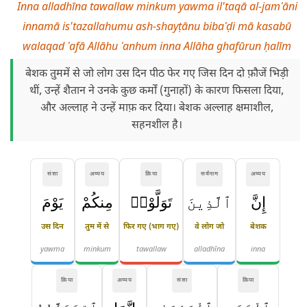
Inna alladhīna tawallaw minkum yawma il'taqā al-jamʿāni
innamā is'tazallahumu ash-shayṭānu bibaʿḍi mā kasabū
walaqad ʿafā Allāhu ʿanhum inna Allāha ghafūrun ḥalīm
बेशक तुममें से जो लोग उस दिन पीठ फेर गए जिस दिन दो फ़ौजें भिड़ी
थीं, उन्हें शैतान ने उनके कुछ कर्मों (गुनाहों) के कारण फिसला दिया,
और अल्लाह ने उन्हें माफ़ कर दिया। बेशक अल्लाह क्षमाशील,
सहनशील है।
संज्ञा
अव्यय
क्रिया
सर्वनाम
अव्यय
إِنَّ
ٱلَّذِينَ
تَوَلَّوْا۟
مِنكُمْ
يَوْمَ
उस दिन
तुम में से
फिर गए (भाग गए)
वे लोग जो
बेशक
yawma
minkum
tawallaw
alladhīna
inna
क्रिया
अव्यय
संज्ञा
क्रिया