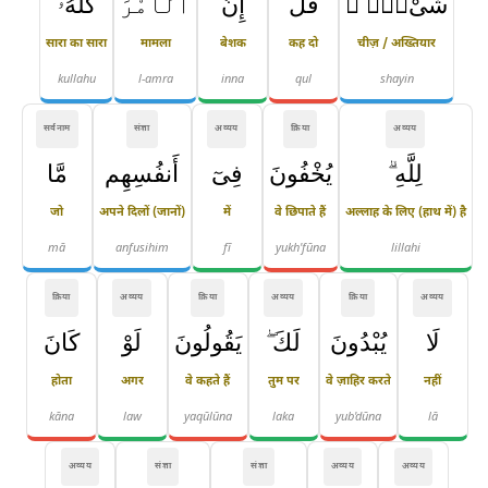
شَىْءٍۢ ۗ
قُلْ
إِنَّ
ٱلْأَمْرَ
كُلَّهُۥ
सारा का सारा
मामला
बेशक
कह दो
चीज़ / अख्तियार
kullahu
l-amra
inna
qul
shayin
सर्वनाम
संज्ञा
अव्यय
क्रिया
अव्यय
لِلَّهِ ۗ
يُخْفُونَ
فِىٓ
أَنفُسِهِم
مَّا
जो
अपने दिलों (जानों)
में
वे छिपाते हैं
अल्लाह के लिए (हाथ में) है
mā
anfusihim
fī
yukh'fūna
lillahi
क्रिया
अव्यय
क्रिया
अव्यय
क्रिया
अव्यय
لَا
يُبْدُونَ
لَكَ ۖ
يَقُولُونَ
لَوْ
كَانَ
होता
अगर
वे कहते हैं
तुम पर
वे ज़ाहिर करते
नहीं
kāna
law
yaqūlūna
laka
yub'dūna
lā
अव्यय
संज्ञा
संज्ञा
अव्यय
अव्यय