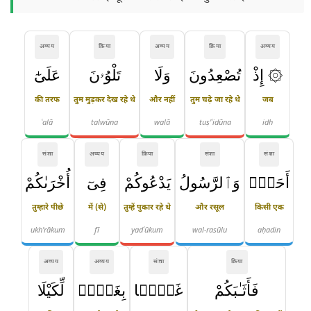
अव्यय
क्रिया
अव्यय
क्रिया
अव्यय
۞ إِذْ
تُصْعِدُونَ
وَلَا
تَلْوُۥنَ
عَلَىٰٓ
की तरफ
तुम मुड़कर देख रहे थे
और नहीं
तुम चढ़े जा रहे थे
जब
ʿalā
talwūna
walā
tuṣ'ʿidūna
idh
संज्ञा
अव्यय
क्रिया
संज्ञा
संज्ञा
أَحَدٍۢ
وَٱلرَّسُولُ
يَدْعُوكُمْ
فِىٓ
أُخْرَىٰكُمْ
तुम्हारे पीछे
में (से)
तुम्हें पुकार रहे थे
और रसूल
किसी एक
ukh'rākum
fī
yadʿūkum
wal-rasūlu
aḥadin
अव्यय
अव्यय
संज्ञा
क्रिया
فَأَثَـٰبَكُمْ
غَمًّۢا
بِغَمٍّۢ
لِّكَيْلَا