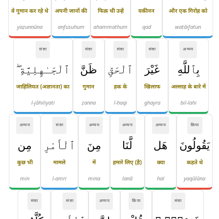
वे गुमान कर रहे थे
अपनी जानों की
फिक्र थी उन्हें
यकीनन
और एक गिरोह को
yaẓunnūna
anfusuhum
ahammathum
qad
waṭāifatun
संज्ञा
संज्ञा
संज्ञा
संज्ञा
अव्यय
بِٱللَّهِ
غَيْرَ
ٱلْحَقِّ
ظَنَّ
ٱلْجَـٰهِلِيَّةِ ۖ
जाहिलियत (अज्ञानता) का
गुमान
हक के
खिलाफ
अल्लाह के बारे में
l-jāhiliyati
ẓanna
l-ḥaqi
ghayra
bil-lahi
अव्यय
संज्ञा
अव्यय
अव्यय
अव्यय
क्रिया
يَقُولُونَ
هَل
لَّنَا
مِنَ
ٱلْأَمْرِ
مِن
कुछ भी
मामले
में
हमारे लिए (है)
क्या
कहते थे
min
l-amri
mina
lanā
hal
yaqūlūna
संज्ञा
संज्ञा
अव्यय
क्रिया
संज्ञा