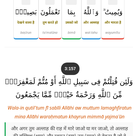
وَيُمِيتُ ۗ
وَٱللَّهُ
بِمَا
تَعْمَلُونَ
بَصِيرٌۭ
देखने वाला है
तुम करते हो
उसको जो
और अल्लाह
और मारता है
baṣīrun
taʿmalūna
bimā
wal-lahu
wayumītu
3:157
وَلَئِن قُتِلْتُمْ فِى سَبِيلِ ٱللَّهِ أَوْ مُتُّمْ لَمَغْفِرَةٌۭ
مِّنَ ٱللَّهِ وَرَحْمَةٌ خَيْرٌۭ مِّمَّا يَجْمَعُونَ
Wala-in qutil'tum fī sabīli Allāhi aw muttum lamaghfiratun
mina Allāhi waraḥmatun khayrun mimmā yajmaʿūn
और अगर तुम अल्लाह की राह में मारे जाओ या मर जाओ, तो अल्लाह