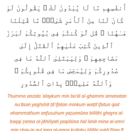
أَنفُسِهِم مَّا لَا يُبْدُونَ لَكَ ۖ يَقُولُونَ لَوْ
كَانَ لَنَا مِنَ ٱلْأَمْرِ شَىْءٌۭ مَّا قُتِلْنَا
هَـٰهُنَا ۗ قُل لَّوْ كُنتُمْ فِى بُيُوتِكُمْ لَبَرَزَ
ٱلَّذِينَ كُتِبَ عَلَيْهِمُ ٱلْقَتْلُ إِلَىٰ
مَضَاجِعِهِمْ ۖ وَلِيَبْتَلِىَ ٱللَّهُ مَا فِى
صُدُورِكُمْ وَلِيُمَحِّصَ مَا فِى قُلُوبِكُمْ ۗ
وَٱللَّهُ عَلِيمٌۢ بِذَاتِ ٱلصُّدُورِ
Thumma anzala ʿalaykum min baʿdi al-ghammi amanatan
nuʿāsan yaghshā ṭā'ifatan minkum waṭā'ifatun qad
ahammathum anfusuhum yaẓunnūna billāhi ghayra al-
ḥaqqi ẓanna al-jāhiliyati yaqūlūna hal lanā mina al-amri
min shay-in qul inna al-amra kullahu lillāhi yukh'fūna fī