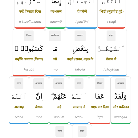
ٱلْتَقَى
ٱلْجَمْعَانِ
إِنَّمَا
ٱسْتَزَلَّهُمُ
उन्हें फिसला दिया
दरअसल
दो फौजें
भिड़ी (मुठभेड़ हुई)
is'tazallahumu
innamā
l-jamʿāni
l-taqā
क्रिया
सर्वनाम
अव्यय
संज्ञा
ٱلشَّيْطَـٰنُ
بِبَعْضِ
مَا
كَسَبُوا۟ ۖ
उन्होंने कमाया (किया)
जो
बदले (सबब) कुछ के
शैतान ने
kasabū
mā
bibaʿḍi
l-shayṭānu
संज्ञा
अव्यय
अव्यय
संज्ञा
क्रिया
अव्यय
وَلَقَدْ
عَفَا
ٱللَّهُ
عَنْهُمْ ۗ
إِنَّ
ٱللَّهَ
अल्लाह
बेशक
उन्हें
अल्लाह ने
माफ़ कर दिया
और यकीनन
l-laha
inna
ʿanhum
l-lahu
ʿafā
walaqad
संज्ञा
संज्ञा