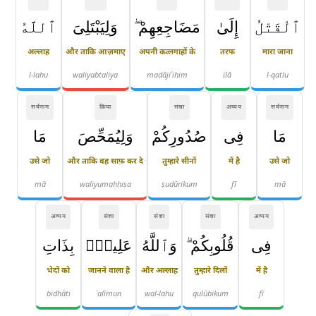
ٱلْقَتْلُ
إِلَىٰ
مَضَاجِعِهِمْ ۖ
وَلِيَبْتَلِىَ
ٱللَّهُ
अल्लाह
और ताकि आज़माए
अपनी कत्लगाहों के
तरफ
मारा जाना
l-lahu
waliyabtaliya
maḍājiʿihim
ilā
l-qatlu
सर्वनाम
क्रिया
संज्ञा
अव्यय
सर्वनाम
مَا
فِى
صُدُورِكُمْ
وَلِيُمَحِّصَ
مَا
उसे जो
और ताकि वह साफ़ कर दे
तुम्हारे सीनों
में है
उसे जो
mā
waliyumaḥḥiṣa
ṣudūrikum
fī
mā
अव्यय
संज्ञा
संज्ञा
संज्ञा
अव्यय
فِى
قُلُوبِكُمْ ۗ
وَٱللَّهُ
عَلِيمٌۢ
بِذَاتِ
भेदों को
जानने वाला है
और अल्लाह
तुम्हारे दिलों
में है
bidhāti
ʿalīmun
wal-lahu
qulūbikum
fī