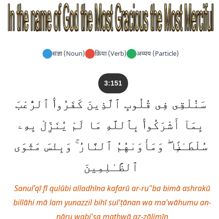
संज्ञा (Noun)
क्रिया (Verb)
अव्यय (Particle)
3:151
سَنُلْقِى فِى قُلُوبِ ٱلَّذِينَ كَفَرُوا۟ ٱلرُّعْبَ
بِمَآ أَشْرَكُوا۟ بِٱللَّهِ مَا لَمْ يُنَزِّلْ بِهِۦ
سُلْطَـٰنًۭا ۖ وَمَأْوَىٰهُمُ ٱلنَّارُ ۚ وَبِئْسَ مَثْوَى
ٱلظَّـٰلِمِينَ
Sanul'qī fī qulūbi alladhīna kafarū ar-ruʿ'ba bimā ashrakū
billāhi mā lam yunazzil bihī sul'ṭānan wa ma'wāhumu an-
nāru wabi'sa mathwā aẓ-ẓālimīn