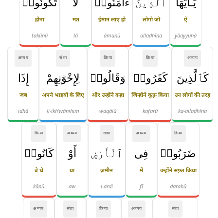
يَـٰٓأَيُّهَا
ٱلَّذِينَ
ءَامَنُوا۟
لَا
تَكُونُوا۟
होना
मत
ईमान लाए हो
लोगो जो
ऐ
takūnū
lā
āmanū
alladhīna
yāayyuhā
अव्यय
संज्ञा
क्रिया
क्रिया
अव्यय
كَٱلَّذِينَ
كَفَرُوا۟
وَقَالُوا۟
لِإِخْوَٰنِهِمْ
إِذَا
जब
अपने भाइयों के लिए
और उन्होंने कहा
जिन्होंने कुफ़्र किया
उन लोगों की तरह
idhā
li-ikh'wānihim
waqālū
kafarū
ka-alladhīna
क्रिया
अव्यय
संज्ञा
अव्यय
क्रिया
ضَرَبُوا۟
فِى
ٱلْأَرْضِ
أَوْ
كَانُوا۟
वे थे
या
ज़मीन
में
उन्होंने सफ़र किया
kānū
aw
l-arḍi
fī
ḍarabū
अव्यय
संज्ञा
क्रिया
अव्यय
संज्ञा