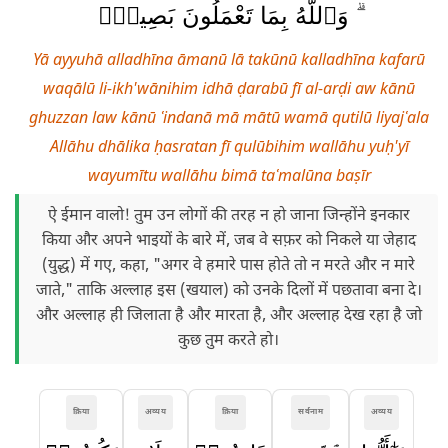
ۗ وَٱللَّهُ بِمَا تَعْمَلُونَ بَصِيرٌۭ
Yā ayyuhā alladhīna āmanū lā takūnū kalladhīna kafarū
waqālū li-ikh'wānihim idhā ḍarabū fī al-arḍi aw kānū
ghuzzan law kānū ʿindanā mā mātū wamā qutilū liyajʿala
Allāhu dhālika ḥasratan fī qulūbihim wallāhu yuḥ'yī
wayumītu wallāhu bimā taʿmalūna baṣīr
ऐ ईमान वालो! तुम उन लोगों की तरह न हो जाना जिन्होंने इनकार
किया और अपने भाइयों के बारे में, जब वे सफ़र को निकले या जेहाद
(युद्ध) में गए, कहा, "अगर वे हमारे पास होते तो न मरते और न मारे
जाते," ताकि अल्लाह इस (खयाल) को उनके दिलों में पछतावा बना दे।
और अल्लाह ही जिलाता है और मारता है, और अल्लाह देख रहा है जो
कुछ तुम करते हो।
क्रिया
अव्यय
क्रिया
सर्वनाम
अव्यय