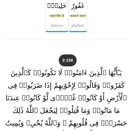
غَفُورٌ
حَلِيمٌۭ
सहनशील है
बख्शने वाला
ḥalīmun
ghafūrun
3:156
يَـٰٓأَيُّهَا ٱلَّذِينَ ءَامَنُوا۟ لَا تَكُونُوا۟ كَٱلَّذِينَ
كَفَرُوا۟ وَقَالُوا۟ لِإِخْوَٰنِهِمْ إِذَا ضَرَبُوا۟ فِى
ٱلْأَرْضِ أَوْ كَانُوا۟ غُزًّۭى لَّوْ كَانُوا۟ عِندَنَا
مَا مَاتُوا۟ وَمَا قُتِلُوا۟ لِيَجْعَلَ ٱللَّهُ ذَٰلِكَ
حَسْرَةًۭ فِى قُلُوبِهِمْ ۗ وَٱللَّهُ يُحْىِۦ وَيُمِيتُ