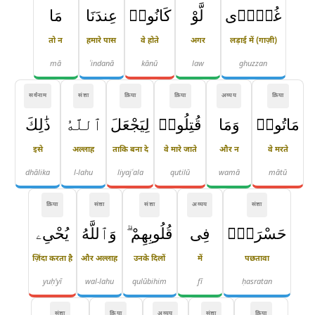
غُزًّۭى
لَّوْ
كَانُوا۟
عِندَنَا
مَا
तो न
हमारे पास
वे होते
अगर
लड़ाई में (गाज़ी)
mā
ʿindanā
kānū
law
ghuzzan
सर्वनाम
संज्ञा
क्रिया
क्रिया
अव्यय
क्रिया
مَاتُوا۟
وَمَا
قُتِلُوا۟
لِيَجْعَلَ
ٱللَّهُ
ذَٰلِكَ
इसे
अल्लाह
ताकि बना दे
वे मारे जाते
और न
वे मरते
dhālika
l-lahu
liyajʿala
qutilū
wamā
mātū
क्रिया
संज्ञा
संज्ञा
अव्यय
संज्ञा
حَسْرَةًۭ
فِى
قُلُوبِهِمْ ۗ
وَٱللَّهُ
يُحْىِۦ
ज़िंदा करता है
और अल्लाह
उनके दिलों
में
पछतावा
yuḥ'yī
wal-lahu
qulūbihim
fī
ḥasratan
संज्ञा
क्रिया
अव्यय
संज्ञा
क्रिया