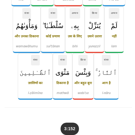
संज्ञा
संज्ञा
अव्यय
क्रिया
अव्यय
لَمْ
يُنَزِّلْ
بِهِۦ
سُلْطَـٰنًۭا ۖ
وَمَأْوَىٰهُمُ
और उनका ठिकाना
कोई प्रमाण
उस के लिए
उसने उतारा
नहीं
wamawāhumu
sul'ṭānan
bihi
yunazzil
lam
संज्ञा
संज्ञा
क्रिया
संज्ञा
ٱلنَّارُ ۚ
وَبِئْسَ
مَثْوَى
ٱلظَّـٰلِمِينَ
ज़ालिमों का
ठिकाना है
और बहुत बुरा
आग है
l-ẓālimīna
mathwā
wabi'sa
l-nāru
3:152