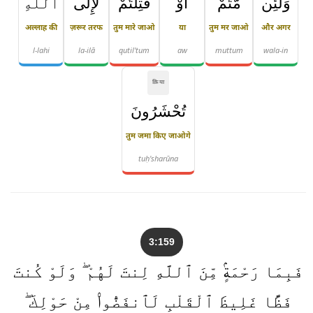
وَلَئِن
مُّتُّمْ
أَوْ
قُتِلْتُمْ
لَإِلَى
ٱللَّهِ
अल्लाह की
ज़रूर तरफ
तुम मारे जाओ
या
तुम मर जाओ
और अगर
l-lahi
la-ilā
qutil'tum
aw
muttum
wala-in
क्रिया
تُحْشَرُونَ
तुम जमा किए जाओगे
tuḥ'sharūna
3:159
فَبِمَا رَحْمَةٍۢ مِّنَ ٱللَّهِ لِنتَ لَهُمْ ۖ وَلَوْ كُنتَ
فَظًّا غَلِيظَ ٱلْقَلْبِ لَٱنفَضُّوا۟ مِنْ حَوْلِكَ ۖ