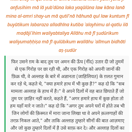
anfusihim mā lā yub'dūna laka yaqūlūna law kāna lanā
mina al-amri shay-un mā qutil'nā hāhunā qul law kuntum fī
buyūtikum labaraza alladhīna kutiba ʿalayhimu al-qatlu ilā
maḍājiʿihim waliyabtaliya Allāhu mā fī ṣudūrikum
waliyumaḥḥiṣa mā fī qulūbikum wallāhu ʿalīmun bidhāti
aṣ-ṣudūr
फिर उसने ग़म के बाद तुम पर अमन की ऊँघ (नींद) उतार दी जो तुममें
से एक गिरोह पर छा रही थी, और एक गिरोह को अपनी जानों की
फ़िक्र थी, वे अल्लाह के बारे में अज्ञानता (जाहिलियत) के ग़लत गुमान
कर रहे थे, कहते थे, "क्या हमारे हाथ में भी कुछ है?" कह दो कि "सब
मामला अल्लाह के हाथ में है।" वे अपने दिलों में वह बात छिपाते हैं जो
तुम पर ज़ाहिर नहीं करते, कहते हैं, "अगर हमारे हाथ में कुछ होता तो
हम यहाँ मारे न जाते।" कह दो कि "अगर तुम अपने घरों में होते तब भी
जिन लोगों की क़िस्मत में मारा जाना लिखा था वे अपने क़त्लगाहों की
तरफ़ निकल आते," और ताकि अल्लाह तुम्हारे सीनों की बात आज़माए
और जो कुछ तुम्हारे दिलों में है उसे साफ़ कर दे। और अल्लाह दिलों का