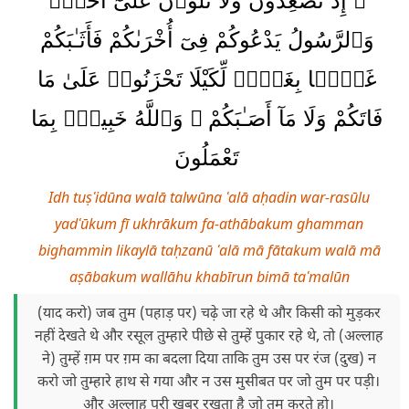
۞ إِذْ تُصْعِدُونَ وَلَا تَلْوُۥنَ عَلَىٰٓ أَحَدٍۢ
وَٱلرَّسُولُ يَدْعُوكُمْ فِىٓ أُخْرَىٰكُمْ فَأَثَـٰبَكُمْ
غَمًّۢا بِغَمٍّۢ لِّكَيْلَا تَحْزَنُوا۟ عَلَىٰ مَا
فَاتَكُمْ وَلَا مَآ أَصَـٰبَكُمْ ۗ وَٱللَّهُ خَبِيرٌۢ بِمَا
تَعْمَلُونَ
Idh tuṣʿidūna walā talwūna ʿalā aḥadin war-rasūlu
yadʿūkum fī ukhrākum fa-athābakum ghamman
bighammin likaylā taḥzanū ʿalā mā fātakum walā mā
aṣābakum wallāhu khabīrun bimā taʿmalūn
(याद करो) जब तुम (पहाड़ पर) चढ़े जा रहे थे और किसी को मुड़कर
नहीं देखते थे और रसूल तुम्हारे पीछे से तुम्हें पुकार रहे थे, तो (अल्लाह
ने) तुम्हें ग़म पर ग़म का बदला दिया ताकि तुम उस पर रंज (दुख) न
करो जो तुम्हारे हाथ से गया और न उस मुसीबत पर जो तुम पर पड़ी।
और अल्लाह पूरी खबर रखता है जो तुम करते हो।