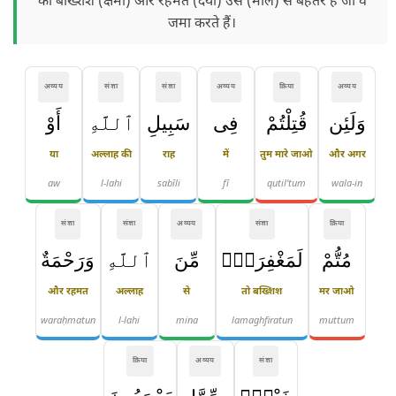
की बख्शिश (क्षमा) और रहमत (दया) उस (माल) से बेहतर है जो वे
जमा करते हैं।
अव्यय
संज्ञा
संज्ञा
अव्यय
क्रिया
अव्यय
وَلَئِن
قُتِلْتُمْ
فِى
سَبِيلِ
ٱللَّهِ
أَوْ
या
अल्लाह की
राह
में
तुम मारे जाओ
और अगर
aw
l-lahi
sabīli
fī
qutil'tum
wala-in
संज्ञा
संज्ञा
अव्यय
संज्ञा
क्रिया
مُتُّمْ
لَمَغْفِرَةٌۭ
مِّنَ
ٱللَّهِ
وَرَحْمَةٌ
और रहमत
अल्लाह
से
तो बख्शिश
मर जाओ
waraḥmatun
l-lahi
mina
lamaghfiratun
muttum
क्रिया
अव्यय
संज्ञा