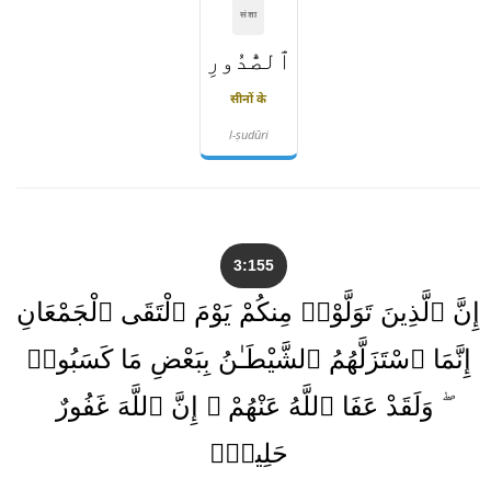
संज्ञा
ٱلصُّدُورِ
सीनों के
l-ṣudūri
3:155
إِنَّ ٱلَّذِينَ تَوَلَّوْا۟ مِنكُمْ يَوْمَ ٱلْتَقَى ٱلْجَمْعَانِ
إِنَّمَا ٱسْتَزَلَّهُمُ ٱلشَّيْطَـٰنُ بِبَعْضِ مَا كَسَبُوا۟
ۖ وَلَقَدْ عَفَا ٱللَّهُ عَنْهُمْ ۗ إِنَّ ٱللَّهَ غَفُورٌ
حَلِيمٌۭ