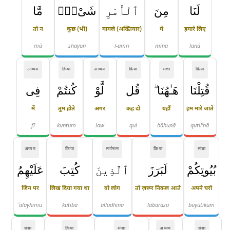
لَنَا
مِنَ
ٱلْأَمْرِ
شَىْءٌۭ
مَّا
तो न
कुछ (भी)
मामले (अख्तियार)
में
हमारे लिए
mā
shayon
l-amri
mina
lanā
अव्यय
क्रिया
अव्यय
क्रिया
संज्ञा
क्रिया
قُتِلْنَا
هَـٰهُنَا ۗ
قُل
لَّوْ
كُنتُمْ
فِى
में
तुम होते
अगर
कह दो
यहाँ
हम मारे जाते
fī
kuntum
law
qul
hāhunā
qutil'nā
अव्यय
क्रिया
सर्वनाम
क्रिया
संज्ञा
بُيُوتِكُمْ
لَبَرَزَ
ٱلَّذِينَ
كُتِبَ
عَلَيْهِمُ
जिन पर
लिख दिया गया था
वो लोग
तो ज़रूर निकल आते
अपने घरों
ʿalayhimu
kutiba
alladhīna
labaraza
buyūtikum
संज्ञा
क्रिया
संज्ञा
अव्यय
संज्ञा