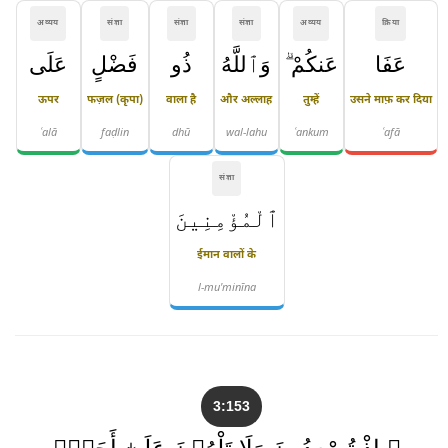
अव्यय
संज्ञा
संज्ञा
संज्ञा
अव्यय
क्रिया
عَفَا
عَنكُمْ ۗ
وَٱللَّهُ
ذُو
فَضْلٍ
عَلَى
ऊपर
फज़ल (कृपा)
वाला है
और अल्लाह
तुम्हें
उसने माफ़ कर दिया
ʿalā
faḍlin
dhū
wal-lahu
ʿankum
ʿafā
संज्ञा
ٱلْمُؤْمِنِينَ
ईमान वालों के
l-mu'minīna
3:153