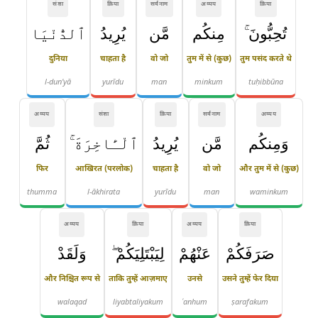
संज्ञा
क्रिया
सर्वनाम
अव्यय
क्रिया
تُحِبُّونَ ۚ
مِنكُم
مَّن
يُرِيدُ
ٱلدُّنْيَا
दुनिया
चाहता है
वो जो
तुम में से (कुछ)
तुम पसंद करते थे
l-dun'yā
yurīdu
man
minkum
tuḥibbūna
अव्यय
संज्ञा
क्रिया
सर्वनाम
अव्यय
وَمِنكُم
مَّن
يُرِيدُ
ٱلْـَٔاخِرَةَ ۚ
ثُمَّ
फिर
आखिरत (परलोक)
चाहता है
वो जो
और तुम में से (कुछ)
thumma
l-ākhirata
yurīdu
man
waminkum
अव्यय
क्रिया
अव्यय
क्रिया
صَرَفَكُمْ
عَنْهُمْ
لِيَبْتَلِيَكُمْ ۖ
وَلَقَدْ
और निश्चित रूप से
ताकि तुम्हें आज़माए
उनसे
उसने तुम्हें फेर दिया
walaqad
liyabtaliyakum
ʿanhum
ṣarafakum