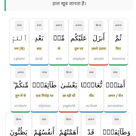
हाल खूब जानता है।
संज्ञा
संज्ञा
अव्यय
अव्यय
क्रिया
अव्यय
ثُمَّ
أَنزَلَ
عَلَيْكُم
مِّنۢ
بَعْدِ
ٱلْغَمِّ
गम (के)
बाद
से
तुम पर
उसने उतारा
फिर
l-ghami
baʿdi
min
ʿalaykum
anzala
thumma
अव्यय
संज्ञा
क्रिया
संज्ञा
संज्ञा
أَمَنَةًۭ
نُّعَاسًۭا
يَغْشَىٰ
طَآئِفَةًۭ
مِّنكُمْ ۖ
तुम में से
एक गिरोह पर
छा रही थी
नींद
अमन / चैन
minkum
ṭāifatan
yaghshā
nuʿāsan
amanatan
क्रिया
संज्ञा
क्रिया
अव्यय
संज्ञा
وَطَآئِفَةٌۭ
قَدْ
أَهَمَّتْهُمْ
أَنفُسُهُمْ
يَظُنُّونَ