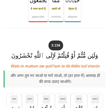
خَيْرٌۭ
مِّمَّا
يَجْمَعُونَ
वे जमा करते हैं
उससे जो
बेहतर है
yajmaʿūna
mimmā
khayrun
3:158
وَلَئِن مُّتُّمْ أَوْ قُتِلْتُمْ لَإِلَى ٱللَّهِ تُحْشَرُونَ
Wala-in muttum aw qutil'tum la-ilā Allāhi tuḥ'sharūn
और अगर तुम मर जाओ या मारे जाओ, तो (हर हाल में) अल्लाह ही
की तरफ उठाए जाओगे।
संज्ञा
अव्यय
क्रिया
अव्यय
क्रिया
अव्यय