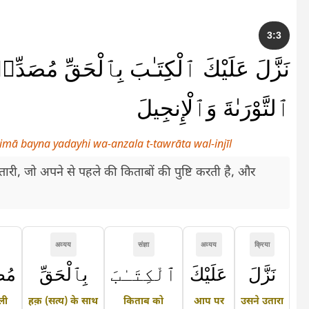
3:3
نَزَّلَ عَلَيْكَ ٱلْكِتَـٰبَ بِٱلْحَقِّ مُصَدِّقًۭ
ٱلتَّوْرَىٰةَ وَٱلْإِنجِيلَ
limā bayna yadayhi wa-anzala t-tawrāta wal-injīl
ी, जो अपने से पहले की किताबों की पुष्टि करती है, और
अव्यय
संज्ञा
अव्यय
क्रिया
نَزَّلَ
عَلَيْكَ
ٱلْكِتَـٰبَ
بِٱلْحَقِّ
مُص
ाली
हक़ (सत्य) के साथ
किताब को
आप पर
उसने उतारा