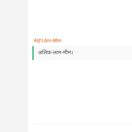
Alif-Lām-Mīm
अलिफ़-लाम-मीम।