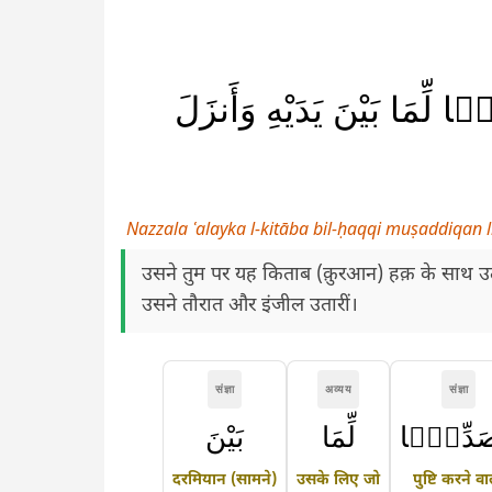
ا لِّمَا بَيْنَ يَدَيْهِ وَأَنزَلَ
Nazzala ʿalayka l-kitāba bil-ḥaqqi muṣaddiqan 
उसने तुम पर यह किताब (क़ुरआन) हक़ के साथ उतार
उसने तौरात और इंजील उतारीं।
संज्ञा
अव्यय
संज्ञा
َدِّقًۭا
لِّمَا
بَيْنَ
दरमियान (सामने)
उसके लिए जो
पुष्टि करने व