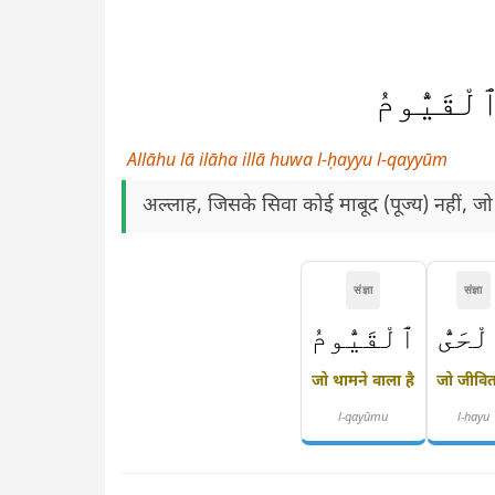
ٱلْقَيُّومُ
Allāhu lā ilāha illā huwa l-ḥayyu l-qayyūm
अल्लाह, जिसके सिवा कोई माबूद (पूज्य) नहीं, जो स
संज्ञा
संज्ञा
ْحَىُّ
ٱلْقَيُّومُ
जो थामने वाला है
जो जीवित
l-qayūmu
l-ḥayu