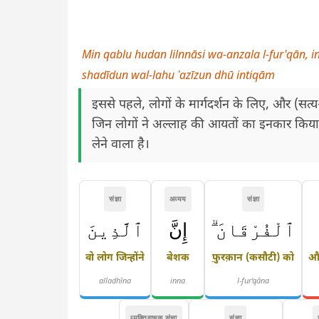
Min qablu hudan lilnnāsi wa-anzala l-fur'qān, i
shadīdun wal-lahu ʿazīzun dhū intiqām
इससे पहले, लोगों के मार्गदर्शन के लिए, और (स
जिन लोगों ने अल्लाह की आयतों का इनकार किया,
लेने वाला है।
संज्ञा
अव्यय
संज्ञा
ٱلْفُرْقَانَ ۗ
إِنَّ
ٱلَّذِينَ
वो लोग जिन्होंने
बेशक
फ़ुरक़ान (कसौटी) को
और
alladhīna
inna
l-fur'qāna
व्यक्तिवाचक संज्ञा
संज्ञा