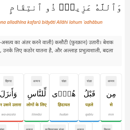
وَٱللَّهُ عَزِيزٌۭ ذُو ٱنتِقَامٍ
nna alladhīna kafarū biāyāti Allāhi lahum ʿadhābun
त्य-असत्य का अंतर करने वाली) कसौटी (फ़ुरक़ान) उतारी। बेशक
 उनके लिए कठोर यातना है, और अल्लाह प्रभुत्वशाली, बदला
क्रिया
अव्यय
संज्ञा
संज्ञा
अव्यय
مِن
قَبْلُ
هُدًۭى
لِّلنَّاسِ
وَأَنزَلَ
 उसने उतारा
लोगों के लिए
हिदायत
पहले
से
wa-anzala
lilnnāsi
hudan
qablu
min
संज्ञा
अव्यय
व्यक्तिवाचक संज्ञा
अव्यय
क्रिया