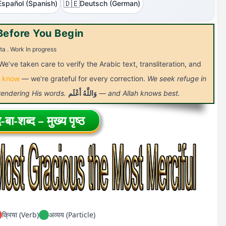
🇩🇪
Español (Spanish)
Deutsch (German)
Before You Begin
ta . Work In progress
We’ve taken care to verify the Arabic text, transliteration, and
s know
— we’re grateful for every correction.
We seek refuge in
 rendering His words.
أَعْلَم
وَاللَّهُ
— and Allah knows best.
-बा-शब्द – मुख्य पृष्ठ
क्रिया (Verb)
अव्यय (Particle)