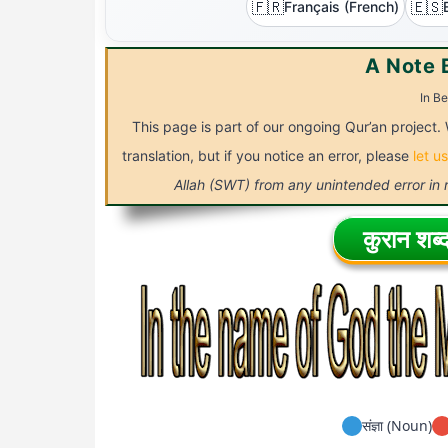
🇫🇷
🇪🇸
Français (French)
A Note 
In Be
This page is part of our ongoing Qur’an project. 
translation, but if you notice an error, please
let u
Allah (SWT) from any unintended error in
कुरान शब्द
संज्ञा (Noun)