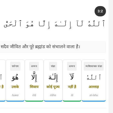
3:2
ٱللَّهُ لَآ إِلَـٰهَ إِلَّا هُوَ ٱلْحَىُّ 
दैव जीवित और पूरे ब्रह्मांड को संभालने वाला है।
सर्वनाम
अव्यय
संज्ञा
अव्यय
व्यक्तिवाचक संज्ञा
ٱللَّهُ
لَآ
إِلَـٰهَ
إِلَّا
هُوَ
ٱل
 है
उसके
सिवाय
कोई पूज्य
नहीं है
अल्लाह
huwa
illā
ilāha
lā
al-lahu