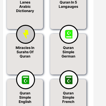
Lanes
Quran In 5
Arabic
Langauges
Dictionary
Miracles In
Quran
Surahs Of
Simple
Quran
German
Quran
Quran
Simple
Simple
English
French