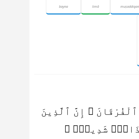
bayna
limā
muṣaddiqan
لْفُرْقَانَ ۗ إِنَّ ٱلَّذِينَ
مْ عَذَابٌۭ شَدِيدٌۭ