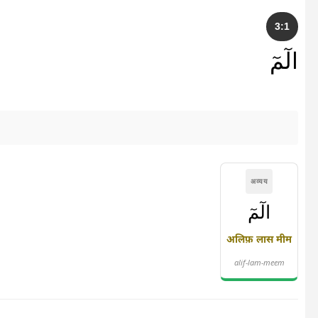
3:1
الٓمٓ
अव्यय
الٓمٓ
अलिफ़ लास मीम
alif-lam-meem