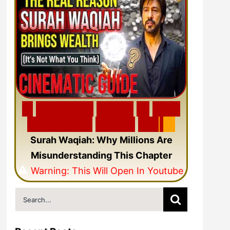
🎬
F
e
a
t
u
r
e
d
V
i
d
e
o
🎥
N
e
w
C
i
n
e
m
a
t
i
c
Q
u
r
a
n
V
i
d
e
o
Surah Waqiah: Why Millions Are
Misunderstanding This Chapter
⚠️
Warning: This Will Open In Youtube
Search
for: