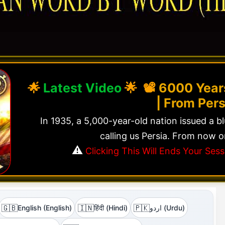
🌟
Latest Video
🌟 📽️
6000 Years
| From Pers
In 1935, a 5,000-year-old nation issued a b
calling us Persia. From now o
⚠️
Clicking This Will Ends Your Se
🇬🇧
🇮🇳
🇵🇰
English (English)
हिंदी (Hindi)
اردو (Urdu)