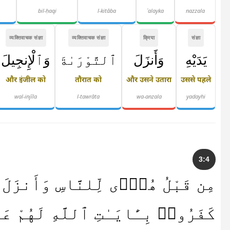
bil-ḥaqi
l-kitāba
ʿalayka
nazzala
व्यक्तिवाचक संज्ञा
व्यक्तिवाचक संज्ञा
क्रिया
संज्ञा
يَدَيْهِ
وَأَنزَلَ
ٱلتَّوْرَىٰةَ
وَٱلْإِنجِيلَ
और इंजील को
तौरात को
और उसने उतारा
उससे पहले
wal-injīla
l-tawrāta
wa-anzala
yadayhi
3:4
مِن قَبْلُ هُدًۭى لِّلنَّاسِ وَأَنزَلَ ٱ
كَفَرُوا۟ بِـَٔايَـٰتِ ٱللَّهِ لَهُ ۗ