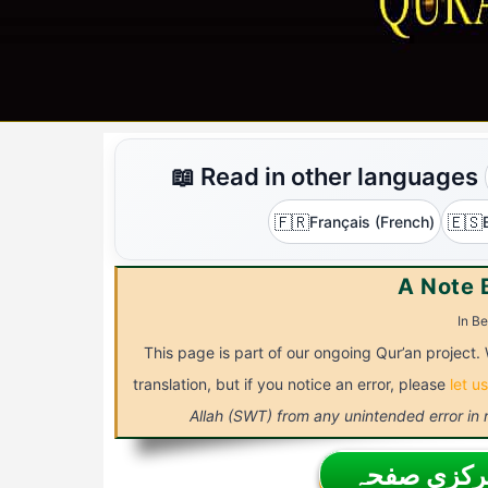
📖 Read in other languages
🇫🇷
🇪🇸
Français (French)
A Note 
In Be
This page is part of our ongoing Qur’an project. 
translation, but if you notice an error, please
let u
Allah (SWT) from any unintended error in
مرکزی صفحہ