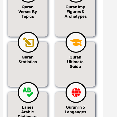
Quran
Quran Imp
Verses By
Figures &
Topics
Archetypes
Quran
Quran
Statistics
Ultimate
Guide
Lanes
Quran In 5
Arabic
Langauges
Dictionary