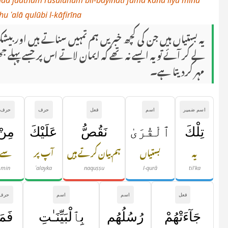
qad jāathum rusuluhum bil-bayināti famā kānū liyu'minū
 ʿalā qulūbi l-kāfirīna
یہ بستیاں ہیں جن کی کچھ خبریں ہم تمہیں سناتے ہیں اور
لے کر آئے تو یہ ایسے نہ تھے کہ ایمان لاتے اس پر جسے پہلے ج
مہر کردیتا ہے۔
اسم ضمیر
اسم
فعل
حرف
حرف
تِلْكَ
ٱلْقُرَىٰ
نَقُصُّ
عَلَيْكَ
مِنْ
یہ
بستیاں
ہم بیان کرتے ہیں
آپ پر
سے
min
ʿalayka
naquṣṣu
l-qurā
til'ka
فعل
اسم
اسم
حرف
جَآءَتْهُمْ
رُسُلُهُم
بِٱلْبَيِّنَـٰتِ
فَمَ