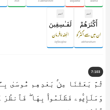
min
li-aktharihim
wajadnā
wamā
اسم
اسم
أَكْثَرَهُمْ
لَفَـٰسِقِينَ
ان میں سے اکثر کو
البتہ نافرمان
lafāsiqīna
aktharahum
7:103
ثُمَّ بَعَثْنَا مِنۢ بَعْدِهِم مُّوسَىٰ بِـٔ
وَمَلَإِي۟هِۦ فَظَلَمُوا۟ بِهَا ۖ فَٱنظُرْ ك