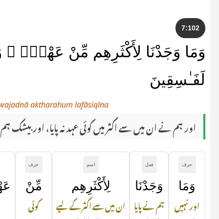
7:102
وَمَا وَجَدْنَا لِأَكْثَرِهِم مِّنْ عَهْدٍۢ ۖ وَإِ
لَفَـٰسِقِينَ
 wajadnā aktharahum lafāsiqīna
اور ہم نے ان میں سے اکثر میں کوئی عہد نہ پایا، اور بیشک ہم 
حرف
فعل
اسم
حرف
وَمَا
وَجَدْنَا
لِأَكْثَرِهِم
مِّنْ
عَه
اور نہیں
ہم نے پایا
ان میں سے اکثر کے لیے
کوئی