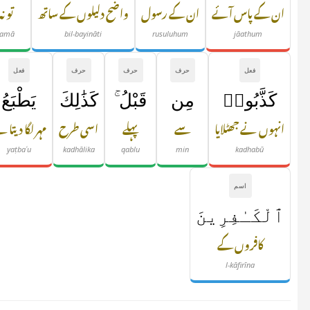
ان کے پاس آئے
ان کے رسول
واضح دلیلوں کے ساتھ
تو نہ
famā
bil-bayināti
rusuluhum
jāathum
فعل
حرف
حرف
حرف
فعل
كَذَّبُوا۟
مِن
قَبْلُ ۚ
كَذَٰلِكَ
يَطْبَعُ
انہوں نے جھٹلایا
سے
پہلے
اسی طرح
مہر لگا دیتا 
yaṭbaʿu
kadhālika
qablu
min
kadhabū
اسم
ٱلْكَـٰفِرِينَ
کافروں کے
l-kāfirīna