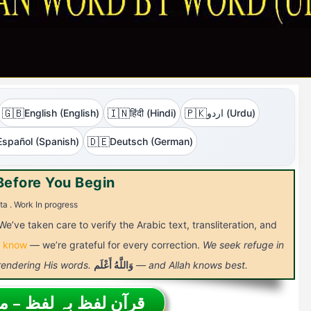
🇬🇧
🇮🇳
🇵🇰
اردو (Urdu)
हिंदी (Hindi)
English (English)
🇩🇪
Español (Spanish)
Deutsch (German)
Before You Begin
ta . Work In progress
We’ve taken care to verify the Arabic text, transliteration, and
s know
— we’re grateful for every correction.
We seek refuge in
— and Allah knows best.
وَاللَّهُ
أَعْلَم
 rendering His words.
قرآن لفظ بہ لفظ – 