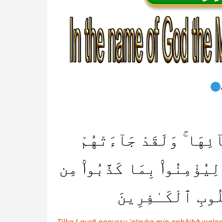
ٓئِهَا ۚ وَلَقَدْ جَآءَتْهُمْ
ِيُؤْمِنُوا۟ بِمَا كَذَّبُوا۟ مِن
ُلُوبِ ٱلْكَـٰفِرِينَ