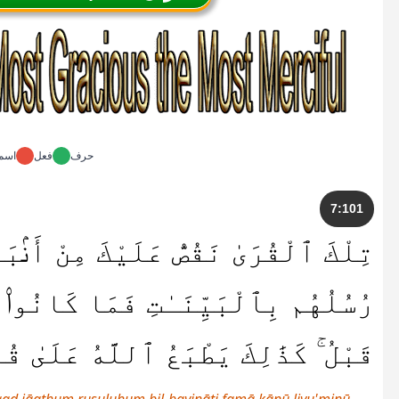
حرف
فعل
اسم
7:101
تِلْكَ ٱلْقُرَىٰ نَقُصُّ عَلَيْكَ مِنْ أَنۢبَا
رُسُلُهُم بِٱلْبَيِّنَـٰتِ فَمَا كَانُوا۟ ل
قَبْلُ ۚ كَذَٰلِكَ يَطْبَعُ ٱللَّهُ عَلَىٰ ق