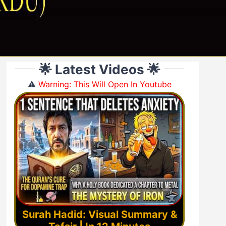
🌟 Latest Videos 🌟
⚠️
Warning: This Will Open In Youtube
Surah Hadid: Visual Summary &