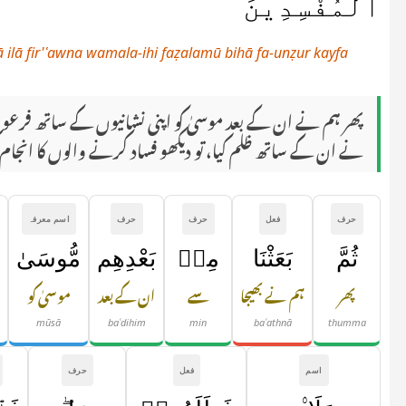
ٱلْمُفْسِدِينَ
lā fir'ʿawna wamala-ihi faẓalamū bihā fa-unẓur kayfa
پھر ہم نے ان کے بعد موسیٰ کو اپنی نشانیوں کے ساتھ فرعو
نے ان کے ساتھ ظلم کیا، تو دیکھو فساد کرنے والوں کا انجام
حرف
فعل
حرف
حرف
اسم معرفہ
ثُمَّ
بَعَثْنَا
مِنۢ
بَعْدِهِم
مُّوسَىٰ
پھر
ہم نے بھیجا
سے
ان کے بعد
موسیٰ کو
ا
mūsā
baʿdihim
min
baʿathnā
thumma
اسم
فعل
حرف