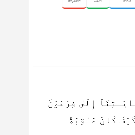
wajadnā
wa-in
ʿahdin
َايَـٰتِنَآ إِلَىٰ فِرْعَوْنَ
َيْفَ كَانَ عَـٰقِبَةُ