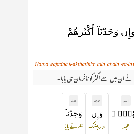
ن وَجَدْنَآ أَكْثَرَهُمْ
Wamā wajadnā li-aktharihim min ʿahdin wa-in
نے ان میں سے اکثر کو نافرمان ہی پایا۔
اسم
حرف
فعل
ْدٍۢ ۖ
وَإِن
وَجَدْنَآ
عہد
اور بیشک
ہم نے پایا