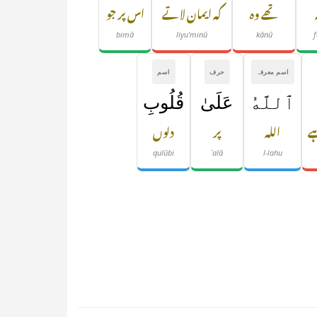
تھے وہ
کہ ایمان لاتے
اس پر جو
bimā
liyu'minū
kānū
اسم معرفہ
حرف
اسم
ٱللَّهُ
عَلَىٰ
قُلُوبِ
ہے
اللہ
پر
دلوں
qulūbi
ʿalā
l-lahu