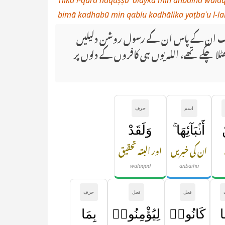
Tilka l-qurā naquṣṣu ʿalayka min anbāihā wala
bimā kadhabū min qablu kadhālika yaṭbaʿu l-lahu
 بیشک ان کے پاس ان کے رسول روشن دلیلیں
ھٹلا چکے تھے، اللہ یوں ہی کافروں کے دلوں پر
اسم
حرف
أَنۢبَآئِهَا ۚ
وَلَقَدْ
ان کی خبریں
اور البتہ تحقیق
walaqad
anbāihā
فعل
فعل
حرف
ا
كَانُوا۟
لِيُؤْمِنُوا۟
بِمَا