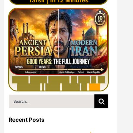
Tafsir | In 12 Minutes
6
0
0
0
Y
e
a
r
s
H
i
s
t
o
r
y
o
f
I
r
a
n
i
n
1
0
M
i
n
u
t
e
s
|
F
r
o
m
P
e
r
s
i
a
t
o
I
r
a
n
Search
for:
Recent Posts