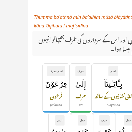
Thumma baʿathnā min baʿdihim mūsā biāyātinā i
kāna ʿāqibatu l-muf'sidīna
ن اور اس کے سرداروں کی طرف بھیجا تو انہوں
 کیسا ہوا۔
اسم
حرف
اسم معرفہ
بِـَٔايَـٰتِنَآ
إِلَىٰ
فِرْعَوْنَ
پنی نشانیوں کے ساتھ
طرف
فرعون
fir'ʿawna
ilā
biāyātinā
فعل
حرف
فعل
اسم