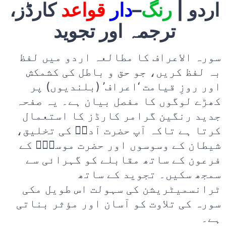
کارڈز،
قواعد
دار
–
رنگ
اردو |
ترجمہ اور تجوید
سورہ الاعراف کا مطالعہ اردو میں لفظ
بہ لفظ کریں، جو حق و باطل کی کشمکش
اور روزِ قیامت ‘اعراف’ (بلندیوں) پر
کھڑے لوگوں کا مفصل بیان ہے۔ یہ صفحہ
جدید رنگین گرامر کارڈز کا استعمال
کرتا ہے تاکہ آپ حضرت آدمؑ کی تخلیق،
شیطان کے وسوسوں اور حضرت موسیٰؑ کے
فرعون کے ساتھ مقابلے کو گہرائی سے
سمجھ سکیں۔ تجوید کے ساتھ
ٹرانسمیٹریشن کی سہولت اس طویل مکی
سورہ کی تلاوت کو آسان اور مؤثر بناتی
ہے۔