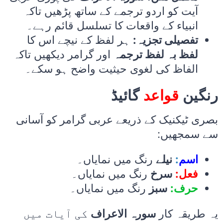
آیت کو اردو ترجمے کے ساتھ پڑھیں تاکہ
انبیاء کے واقعات کا تسلسل قائم رہے۔
تفصیلی تجزیہ:
ہر لفظ کے نیچے اس کا
لفظ بہ لفظ ترجمہ
اور گرامر دیکھیں تاکہ
الفاظ کی لغوی حیثیت واضح ہو سکے۔
رنگین
قواعد
گائیڈ
بصری ٹیکنیک کے ذریعے عربی گرامر کو آسانی
سے سمجھیں:
رنگ میں نمایاں۔
نیلے
:
اسم
فعل:
سرخ
رنگ میں نمایاں۔
حرف:
سبز
رنگ میں نمایاں۔
یہ طریقہ کار
سورہ الاعراف
کی آیات میں