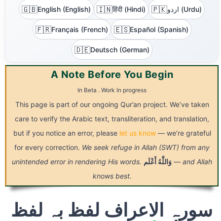
🇬🇧
🇮🇳
🇵🇰
English (English)
हिंदी (Hindi)
اردو (Urdu)
🇫🇷
🇪🇸
Français (French)
Español (Spanish)
🇩🇪
Deutsch (German)
A Note Before You Begin
In Beta . Work In progress
This page is part of our ongoing Qur’an project. We’ve taken
care to verify the Arabic text, transliteration, and translation,
but if you notice an error, please
let us know
— we’re grateful
for every correction.
We seek refuge in Allah (SWT) from any
unintended error in rendering His words.
أَعْلَم
وَاللَّهُ
— and Allah
knows best.
سورہ الاعراف لفظ بہ لفظ