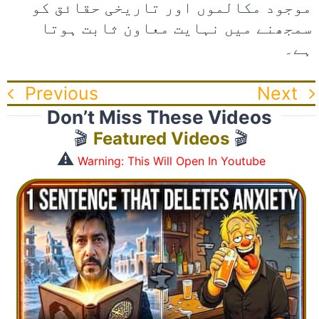
موجود مکالموں اور تاریخی حقائق کو
سمجھنے میں نہایت معاون ثابت ہوتا
ہے۔
Previous
Next
Don’t Miss These Videos
🎬
Featured Videos
🎬
⚠️
Warning: This Will Open In Youtube