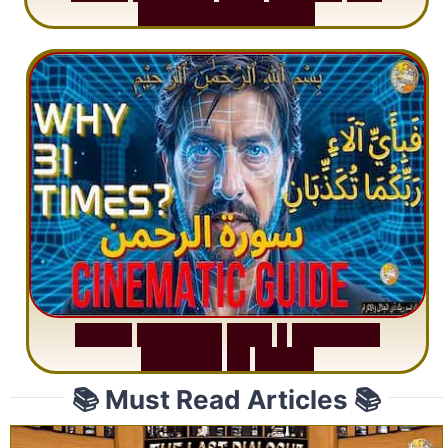
M
i
s
u
n
d
e
r
s
t
a
n
d
i
n
g
S
u
r
a
h
R
a
h
m
a
n
:
W
h
y
1
Q
u
e
s
t
i
o
n
R
e
p
e
a
t
s
3
1
T
i
m
e
s
📚 Must Read Articles 📚