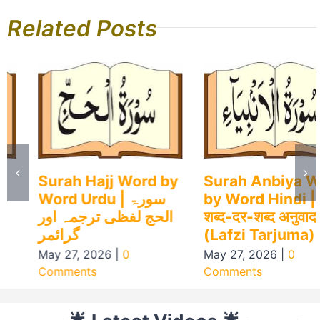
Related Posts
Surah Hajj Word by
Surah Anbiya Word
Word Urdu | سورۃ
by Word Hindi |
الحج لفظی ترجمہ اور
शब्द-दर-शब्द अनुवाद
گرائمر
(Lafzi Tarjuma)
May 27, 2026
|
0
May 27, 2026
|
0
Comments
Comments
🌟 Latest Videos 🌟