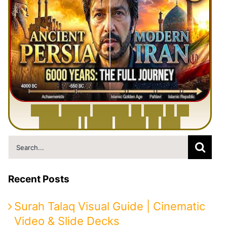
6
0
0
0
Y
e
a
r
s
H
i
s
t
o
r
y
o
f
I
r
a
n
i
n
1
0
M
i
n
u
t
e
s
|
F
r
o
m
P
e
r
s
i
a
t
o
I
r
a
n
Search
for:
Recent Posts
Surah Talaq Visual Guide | Cinematic
Video & Slide Decks