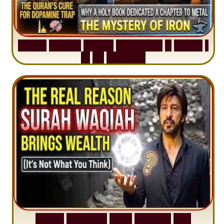
S
u
r
a
h
H
a
d
i
d
:
V
i
s
u
a
l
S
u
m
m
a
r
y
&
T
a
f
s
i
r
|
I
n
1
2
M
i
n
u
t
e
s
S
u
r
a
h
W
a
q
i
a
h
:
W
h
y
M
i
l
l
i
o
n
s
A
r
e