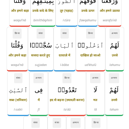
وَرَفَعْنَا
فَوْقَهُمُ
ٱلطُّورَ
بِمِيثَـٰقِهِمْ
وَقُلْنَا
और हमने कहा
उनके वादे के लिए
तूर (पहाड़)
उनके ऊपर
और हमने उठाया
waqul'nā
bimīthāqihim
l-ṭūra
fawqahumu
warafaʿnā
क्रिया
संज्ञा
संज्ञा
क्रिया
अव्यय
لَهُمُ
ٱدْخُلُوا۟
ٱلْبَابَ
سُجَّدًۭا
وَقُلْنَا
और हमने कहा
सजदा करते हुए
दरवाज़े में
दाखिल हो जाओ
उनसे
waqul'nā
sujjadan
l-bāba
ud'khulū
lahumu
संज्ञा
अव्यय
क्रिया
अव्यय
अव्यय
لَهُمْ
لَا
تَعْدُوا۟
فِى
ٱلسَّبْتِ
सब्त (शनिवार)
में
हद से बढ़ना (ज़्यादती करना)
मत
उनसे
l-sabti
fī
taʿdū
lā
lahum
संज्ञा
संज्ञा
अव्यय
क्रिया