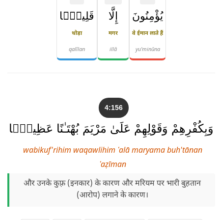
يُؤْمِنُونَ
إِلَّا
قَلِيلًۭا
थोड़ा
मगर
वे ईमान लाते हैं
qalīlan
illā
yu'minūna
4:156
وَبِكُفْرِهِمْ وَقَوْلِهِمْ عَلَىٰ مَرْيَمَ بُهْتَـٰنًا عَظِيمًۭا
wabikuf'rihim waqawlihim ʿalā maryama buh'tānan
ʿaẓīman
और उनके कुफ़्र (इनकार) के कारण और मरियम पर भारी बुहतान
(आरोप) लगाने के कारण।