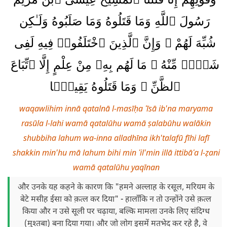
رَسُولَ ٱللَّهِ وَمَا قَتَلُوهُ وَمَا صَلَبُوهُ وَلَـٰكِن
شُبِّهَ لَهُمْ ۚ وَإِنَّ ٱلَّذِينَ ٱخْتَلَفُوا۟ فِيهِ لَفِى
شَكٍّۢ مِّنْهُ ۚ مَا لَهُم بِهِۦ مِنْ عِلْمٍ إِلَّا ٱتِّبَاعَ
ٱلظَّنِّ ۚ وَمَا قَتَلُوهُ يَقِينًۢا
waqawlihim innā qatalnā l-masīḥa ʿīsā ib'na maryama
rasūla l-lahi wamā qatalūhu wamā ṣalabūhu walākin
shubbiha lahum wa-inna alladhīna ikh'talafū fīhi lafī
shakkin min'hu mā lahum bihi min ʿil'min illā ittibāʿa l-ẓani
wamā qatalūhu yaqīnan
और उनके यह कहने के कारण कि "हमने अल्लाह के रसूल, मरियम के
बेटे मसीह ईसा को क़त्ल कर दिया" - हालाँकि न तो उन्होंने उसे क़त्ल
किया और न उसे सूली पर चढ़ाया, बल्कि मामला उनके लिए संदिग्ध
(मुश्तबा) बना दिया गया। और जो लोग इसमें मतभेद कर रहे है, वे