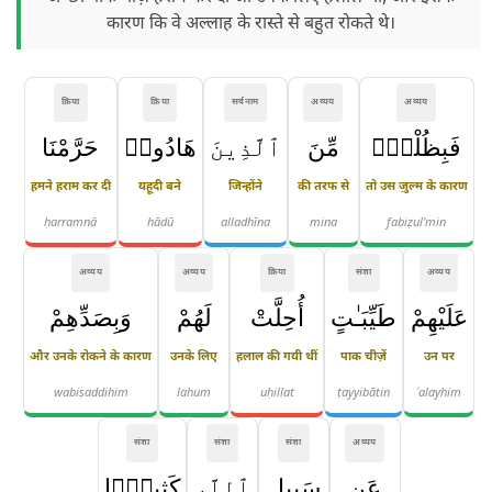
कारण कि वे अल्लाह के रास्ते से बहुत रोकते थे।
क्रिया
क्रिया
सर्वनाम
अव्यय
अव्यय
فَبِظُلْمٍۢ
مِّنَ
ٱلَّذِينَ
هَادُوا۟
حَرَّمْنَا
हमने हराम कर दी
यहूदी बने
जिन्होंने
की तरफ से
तो उस ज़ुल्म के कारण
ḥarramnā
hādū
alladhīna
mina
fabiẓul'min
अव्यय
अव्यय
क्रिया
संज्ञा
अव्यय
عَلَيْهِمْ
طَيِّبَـٰتٍ
أُحِلَّتْ
لَهُمْ
وَبِصَدِّهِمْ
और उनके रोकने के कारण
उनके लिए
हलाल की गयी थीं
पाक चीज़ें
उन पर
wabiṣaddihim
lahum
uḥillat
ṭayyibātin
ʿalayhim
संज्ञा
संज्ञा
संज्ञा
अव्यय
عَن
سَبِيلِ
ٱللَّهِ
كَثِيرًۭا