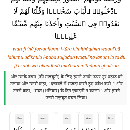
ٱدْخُلُوا۟ ٱلْبَابَ سُجَّدًۭا وَقُلْنَا لَهُمْ لَا
تَعْدُوا۟ فِى ٱلسَّبْتِ وَأَخَذْنَا مِنْهُم مِّيثَـٰقًا
غَلِيظًۭا
warafaʿnā fawqahumu l-ṭūra bimīthāqihim waqul'nā
lahumu ud'khulū l-bāba sujjadan waqul'nā lahum lā taʿdū
fī l-sabti wa-akhadhnā min'hum mīthāqan ghalīẓan
और उनके वचन (की मज़बूती) के लिए हमने उनके ऊपर तूर पहाड़ को
उठाया और उनसे कहा, "दरवाज़े में सजदा करते हुए प्रवेश करो।" और
उनसे कहा, "सब्त (शनिवार) के दिन ज़्यादती न करना।" और हमने
उनसे मज़बूत वचन लिया।
क्रिया
अव्यय
संज्ञा
संज्ञा
क्रिया