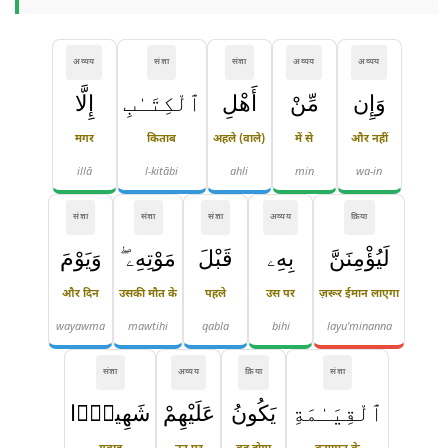
अव्यय
संज्ञा
संज्ञा
अव्यय
अव्यय
وَإِن
مِّنْ
أَهْلِ
ٱلْكِتَـٰبِ
إِلَّا
मगर
किताब
अहले (वाले)
में से
और नहीं
illā
l-kitābi
ahli
min
wa-in
संज्ञा
संज्ञा
संज्ञा
अव्यय
क्रिया
لَيُؤْمِنَنَّ
بِهِۦ
قَبْلَ
مَوْتِهِۦ ۖ
وَيَوْمَ
और दिन
उसकी मौत के
पहले
उस पर
ज़रूर ईमान लाएगा
wayawma
mawtihi
qabla
bihi
layu'minanna
संज्ञा
अव्यय
क्रिया
संज्ञा
ٱلْقِيَـٰمَةِ
يَكُونُ
عَلَيْهِمْ
شَهِيدًۭا