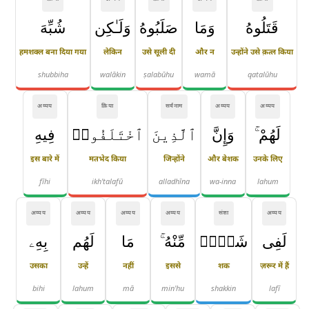
قَتَلُوهُ
وَمَا
صَلَبُوهُ
وَلَـٰكِن
شُبِّهَ
हमशक्ल बना दिया गया
लेकिन
उसे सूली दी
और न
उन्होंने उसे क़त्ल किया
shubbiha
walākin
ṣalabūhu
wamā
qatalūhu
अव्यय
क्रिया
सर्वनाम
अव्यय
अव्यय
لَهُمْ ۚ
وَإِنَّ
ٱلَّذِينَ
ٱخْتَلَفُوا۟
فِيهِ
इस बारे में
मतभेद किया
जिन्होंने
और बेशक
उनके लिए
fīhi
ikh'talafū
alladhīna
wa-inna
lahum
अव्यय
अव्यय
अव्यय
अव्यय
संज्ञा
अव्यय
لَفِى
شَكٍّۢ
مِّنْهُ ۚ
مَا
لَهُم
بِهِۦ
उसका
उन्हें
नहीं
इससे
शक
ज़रूर में हैं
bihi
lahum
mā
min'hu
shakkin
lafī