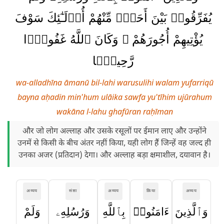
يُفَرِّقُوا۟ بَيْنَ أَحَدٍۢ مِّنْهُمْ أُو۟لَـٰٓئِكَ سَوْفَ
يُؤْتِيهِمْ أُجُورَهُمْ ۗ وَكَانَ ٱللَّهُ غَفُورًۭا
رَّحِيمًۭا
wa-alladhīna āmanū bil-lahi warusulihi walam yufarriqū
bayna aḥadin min'hum ulāika sawfa yu'tīhim ujūrahum
wakāna l-lahu ghafūran raḥīman
और जो लोग अल्लाह और उसके रसूलों पर ईमान लाए और उन्होंने
उनमें से किसी के बीच अंतर नहीं किया, यही लोग हैं जिन्हें वह जल्द ही
उनका अजर (प्रतिदान) देगा। और अल्लाह बड़ा क्षमाशील, दयावान है।
अव्यय
संज्ञा
अव्यय
क्रिया
अव्यय
وَٱلَّذِينَ
ءَامَنُوا۟
بِٱللَّهِ
وَرُسُلِهِۦ
وَلَمْ