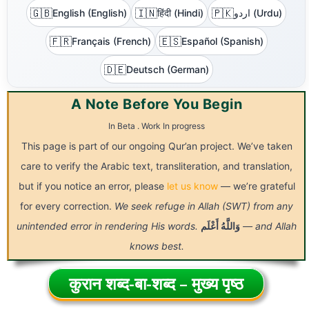
🇬🇧
🇮🇳
🇵🇰
English (English)
हिंदी (Hindi)
اردو (Urdu)
🇫🇷
🇪🇸
Français (French)
Español (Spanish)
🇩🇪
Deutsch (German)
A Note Before You Begin
In Beta . Work In progress
This page is part of our ongoing Qur’an project. We’ve taken
care to verify the Arabic text, transliteration, and translation,
but if you notice an error, please
let us know
— we’re grateful
for every correction.
We seek refuge in Allah (SWT) from any
unintended error in rendering His words.
أَعْلَم
وَاللَّهُ
— and Allah
knows best.
कुरान शब्द-बा-शब्द – मुख्य पृष्ठ