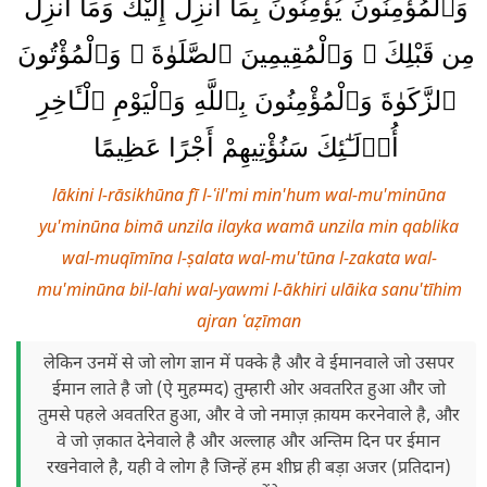
وَٱلْمُؤْمِنُونَ يُؤْمِنُونَ بِمَآ أُنزِلَ إِلَيْكَ وَمَآ أُنزِلَ
مِن قَبْلِكَ ۚ وَٱلْمُقِيمِينَ ٱلصَّلَوٰةَ ۚ وَٱلْمُؤْتُونَ
ٱلزَّكَوٰةَ وَٱلْمُؤْمِنُونَ بِٱللَّهِ وَٱلْيَوْمِ ٱلْـَٔاخِرِ
أُو۟لَـٰٓئِكَ سَنُؤْتِيهِمْ أَجْرًا عَظِيمًا
lākini l-rāsikhūna fī l-ʿil'mi min'hum wal-mu'minūna
yu'minūna bimā unzila ilayka wamā unzila min qablika
wal-muqīmīna l-ṣalata wal-mu'tūna l-zakata wal-
mu'minūna bil-lahi wal-yawmi l-ākhiri ulāika sanu'tīhim
ajran ʿaẓīman
लेकिन उनमें से जो लोग ज्ञान में पक्के है और वे ईमानवाले जो उसपर
ईमान लाते है जो (ऐ मुहम्मद) तुम्हारी ओर अवतरित हुआ और जो
तुमसे पहले अवतरित हुआ, और वे जो नमाज़ क़ायम करनेवाले है, और
वे जो ज़कात देनेवाले है और अल्लाह और अन्तिम दिन पर ईमान
रखनेवाले है, यही वे लोग है जिन्हें हम शीघ्र ही बड़ा अजर (प्रतिदान)