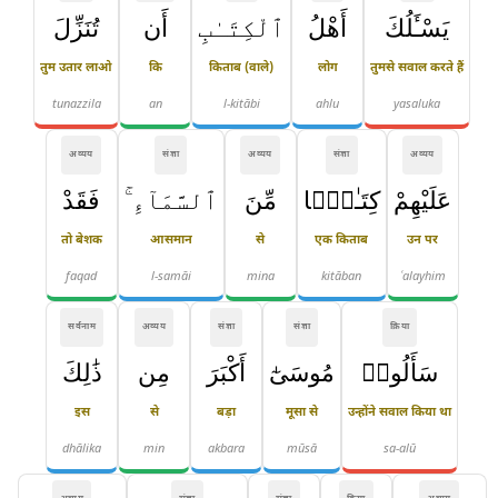
يَسْـَٔلُكَ
أَهْلُ
ٱلْكِتَـٰبِ
أَن
تُنَزِّلَ
तुम उतार लाओ
कि
किताब (वाले)
लोग
तुमसे सवाल करते हैं
tunazzila
an
l-kitābi
ahlu
yasaluka
अव्यय
संज्ञा
अव्यय
संज्ञा
अव्यय
عَلَيْهِمْ
كِتَـٰبًۭا
مِّنَ
ٱلسَّمَآءِ ۚ
فَقَدْ
तो बेशक
आसमान
से
एक किताब
उन पर
faqad
l-samāi
mina
kitāban
ʿalayhim
सर्वनाम
अव्यय
संज्ञा
संज्ञा
क्रिया
سَأَلُوا۟
مُوسَىٰٓ
أَكْبَرَ
مِن
ذَٰلِكَ
इस
से
बड़ा
मूसा से
उन्होंने सवाल किया था
dhālika
min
akbara
mūsā
sa-alū