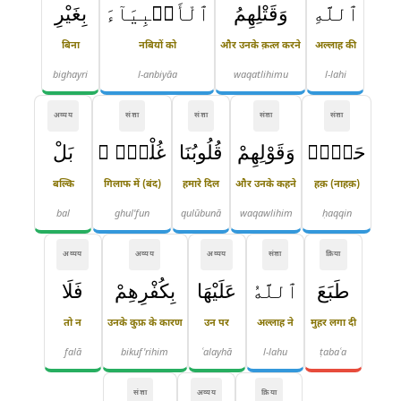
ٱللَّهِ
وَقَتْلِهِمُ
ٱلْأَنۢبِيَآءَ
بِغَيْرِ
बिना
नबियों को
और उनके क़त्ल करने
अल्लाह की
bighayri
l-anbiyāa
waqatlihimu
l-lahi
अव्यय
संज्ञा
संज्ञा
संज्ञा
संज्ञा
حَقٍّۢ
وَقَوْلِهِمْ
قُلُوبُنَا
غُلْفٌۢ ۚ
بَلْ
बल्कि
गिलाफ में (बंद)
हमारे दिल
और उनके कहने
हक़ (नाहक़)
bal
ghul'fun
qulūbunā
waqawlihim
ḥaqqin
अव्यय
अव्यय
अव्यय
संज्ञा
क्रिया
طَبَعَ
ٱللَّهُ
عَلَيْهَا
بِكُفْرِهِمْ
فَلَا
तो न
उनके कुफ्र के कारण
उन पर
अल्लाह ने
मुहर लगा दी
falā
bikuf'rihim
ʿalayhā
l-lahu
ṭabaʿa
संज्ञा
अव्यय
क्रिया