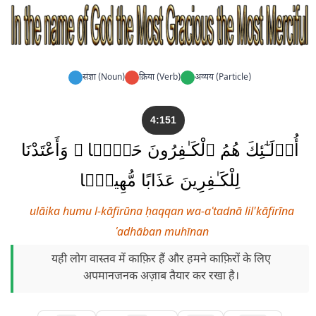
संज्ञा (Noun)
क्रिया (Verb)
अव्यय (Particle)
4:151
أُو۟لَـٰٓئِكَ هُمُ ٱلْكَـٰفِرُونَ حَقًّۭا ۚ وَأَعْتَدْنَا
لِلْكَـٰفِرِينَ عَذَابًا مُّهِينًۭا
ulāika humu l-kāfirūna ḥaqqan wa-aʿtadnā lil'kāfirīna
ʿadhāban muhīnan
यही लोग वास्तव में काफ़िर हैं और हमने काफ़िरों के लिए
अपमानजनक अज़ाब तैयार कर रखा है।