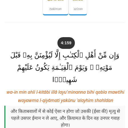
ḥakīman
ʿazīzan
4:159
وَإِن مِّنْ أَهْلِ ٱلْكِتَـٰبِ إِلَّا لَيُؤْمِنَنَّ بِهِۦ قَبْلَ
مَوْتِهِۦ ۖ وَيَوْمَ ٱلْقِيَـٰمَةِ يَكُونُ عَلَيْهِمْ
شَهِيدًۭا
wa-in min ahli l-kitābi illā layu'minanna bihi qabla mawtihi
wayawma l-qiyāmati yakūnu ʿalayhim shahīdan
और किताबवालों में से कोई ऐसा न होगा जो उसकी (ईसा की) मृत्यु से
पहले उसपर ईमान न ले आए, और क़ियामत के दिन वह उनपर गवाह
होगा।