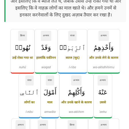
और इसलिए कि वे ब्याज लेते थे, जबकि उससे उन्हें रोका गया था और
इसलिए कि वे नाहक़ लोगों का माल खाते थे। और हमने उनमें से
इनकार करनेवालों के लिए दुखद अज़ाब तैयार कर रखा है।
क्रिया
अव्यय
संज्ञा
अव्यय
وَأَخْذِهِمُ
ٱلرِّبَوٰا۟
وَقَدْ
نُهُوا۟
उन्हें रोका गया था
हालांकि यकीनन
ब्याज (सूद)
और उनके लेने के कारण
nuhū
waqad
l-riba
wa-akhdhihimu
संज्ञा
संज्ञा
अव्यय
अव्यय
عَنْهُ
وَأَكْلِهِمْ
أَمْوَٰلَ
ٱلنَّاسِ
लोगों का
माल
और उनके खाने के कारण
उससे
l-nāsi
amwāla
wa-aklihim
ʿanhu
अव्यय
अव्यय
क्रिया
अव्यय