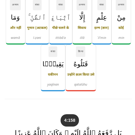
अव्यय
संज्ञा
संज्ञा
अव्यय
संज्ञा
अव्यय
مِنْ
عِلْمٍ
إِلَّا
ٱتِّبَاعَ
ٱلظَّنِّ ۚ
وَمَا
और नहीं
गुमान (अटकल)
पीछे चलने के
सिवाय
इल्म (ज्ञान)
कोई
wamā
l-ẓani
ittibāʿa
illā
ʿil'min
min
संज्ञा
क्रिया
قَتَلُوهُ
يَقِينًۢا
यकीनन
उन्होंने क़त्ल किया उसे
yaqīnan
qatalūhu
4:158
بَل رَّفَعَهُ ٱللَّهُ إِلَيْهِ ۚ وَكَانَ ٱللَّهُ عَزِيزًا