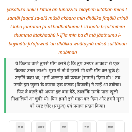
yasaluka ahlu l-kitābi an tunazzila ʿalayhim kitāban mina l-
samāi faqad sa-alū mūsā akbara min dhālika faqālū arinā
l-laha jahratan fa-akhadhathumu l-ṣāʿiqatu biẓul'mihim
thumma ittakhadhū l-ʿij'la min baʿdi mā jāathumu l-
bayinātu faʿafawnā ʿan dhālika waātaynā mūsā sul'ṭānan
mubīnan
ये किताब वाले तुमसे माँग करते है कि तुम उनपर आकाश से एक
किताब उतार लाओ। मूसा से तो ये इससे भी बड़ी माँग कर चुके है।
उन्होंने कहा था, "हमें अल्लाह को प्रत्यक्ष (सामने) दिखा दो।" तब
उनके इस ज़ुल्म के कारण एक कड़क (बिजली) ने उन्हें आ दबोचा।
फिर वे बछड़े को अपना इष्ट बना बैठे, हालाँकि उनके पास खुली
निशालियाँ आ चुकी थी। फिर हमने इसे माफ़ कर दिया और हमने मूसा
को स्पष्ट ज़ोर (प्रभुत्व) एवं प्रमाण प्रदान किया।
क्रिया
अव्यय
संज्ञा
संज्ञा
क्रिया