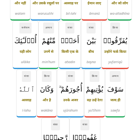
और नहीं
और उसके रसूलों पर
अल्लाह पर
ईमान लाए
और जो लोग
walam
warusulihi
bil-lahi
āmanū
wa-alladhīna
सर्वनाम
अव्यय
संज्ञा
संज्ञा
क्रिया
يُفَرِّقُوا۟
بَيْنَ
أَحَدٍۢ
مِّنْهُمْ
أُو۟لَـٰٓئِكَ
यही लोग
उनमें से
किसी एक के
बीच
उन्होंने फर्क किया
ulāika
min'hum
aḥadin
bayna
yufarriqū
संज्ञा
क्रिया
संज्ञा
क्रिया
अव्यय
سَوْفَ
يُؤْتِيهِمْ
أُجُورَهُمْ ۗ
وَكَانَ
ٱللَّهُ
अल्लाह
और है
उनके अजर
वह उन्हें देगा
जल्द ही
l-lahu
wakāna
ujūrahum
yu'tīhim
sawfa
संज्ञा
संज्ञा
غَفُورًۭا
رَّحِيمًۭا