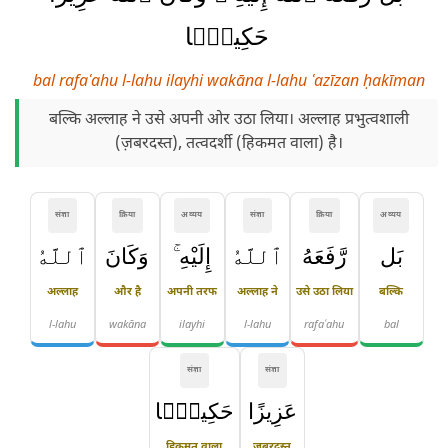
حَكِيمًۭا
bal rafaʿahu l-lahu ilayhi wakāna l-lahu ʿazīzan ḥakīman
बल्कि अल्लाह ने उसे अपनी ओर उठा लिया। अल्लाह प्रभुत्वशाली
(ज़बरदस्त), तत्वदर्शी (हिकमत वाला) है।
संज्ञा
क्रिया
अव्यय
संज्ञा
क्रिया
अव्यय
بَل
رَّفَعَهُ
ٱللَّهُ
إِلَيْهِ ۚ
وَكَانَ
ٱللَّهُ
अल्लाह
और है
अपनी तरफ
अल्लाह ने
उसे उठा लिया
बल्कि
l-lahu
wakāna
ilayhi
l-lahu
rafaʿahu
bal
संज्ञा
संज्ञा
عَزِيزًا
حَكِيمًۭا
हिकमत वाला
ज़बरदस्त