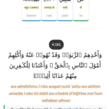
बहुत (अक्सर)
अल्लाह के
रास्ते
से
kathīran
l-lahi
sabīli
ʿan
4:161
وَأَخْذِهِمُ ٱلرِّبَوٰا۟ وَقَدْ نُهُوا۟ عَنْهُ وَأَكْلِهِمْ
أَمْوَٰلَ ٱلنَّاسِ بِٱلْحَقِّ ۚ وَأَعْتَدْنَا لِلْكَـٰفِرِينَ
مِنْهُمْ عَذَابًا أَلِيمًۭا
wa-akhdhihimu l-riba waqad nuhū ʿanhu wa-aklihim
amwāla l-nāsi bil-bāṭili wa-aʿtadnā lil'kāfirīna min'hum
ʿadhāban alīman