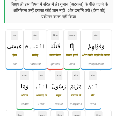
निश्चय ही इस विषय में संदेह में है। गुमान (अटकल) के पीछे चलने के
अतिरिक्त उन्हें इसका कोई ज्ञान नहीं। और उन्होंने उसे (ईसा को)
यक़ीनन क़त्ल नहीं किया।
संज्ञा
संज्ञा
क्रिया
अव्यय
संज्ञा
وَقَوْلِهِمْ
إِنَّا
قَتَلْنَا
ٱلْمَسِيحَ
عِيسَى
ईसा
मसीह
क़त्ल किया
बेशक हमने
और उनके कहने के कारण
ʿīsā
l-masīḥa
qatalnā
innā
waqawlihim
अव्यय
संज्ञा
संज्ञा
संज्ञा
संज्ञा
ٱبْنَ
مَرْيَمَ
رَسُولَ
ٱللَّهِ
وَمَا
और न
अल्लाह के
रसूल
मरियम के
बेटे
wamā
l-lahi
rasūla
maryama
ib'na
क्रिया
अव्यय
क्रिया
अव्यय
क्रिया