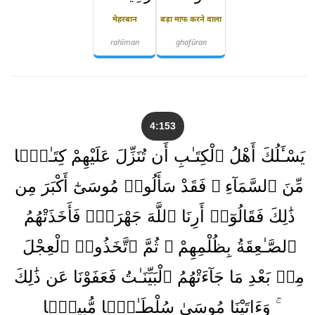
मेहरबान
बड़ा माफ करने वाला
raḥīman
ghafūran
4:153
يَسْـَٔلُكَ أَهْلُ ٱلْكِتَـٰبِ أَن تُنَزِّلَ عَلَيْهِمْ كِتَـٰبًۭا
مِّنَ ٱلسَّمَآءِ ۚ فَقَدْ سَأَلُوا۟ مُوسَىٰٓ أَكْبَرَ مِن
ذَٰلِكَ فَقَالُوٓا۟ أَرِنَا ٱللَّهَ جَهْرَةًۭ فَأَخَذَتْهُمُ
ٱلصَّـٰعِقَةُ بِظُلْمِهِمْ ۚ ثُمَّ ٱتَّخَذُوا۟ ٱلْعِجْلَ
مِنۢ بَعْدِ مَا جَآءَتْهُمُ ٱلْبَيِّنَـٰتُ فَعَفَوْنَا عَن ذَٰلِكَ
ۚ وَءَاتَيْنَا مُوسَىٰ سُلْطَـٰنًۭا مُّبِينًۭا