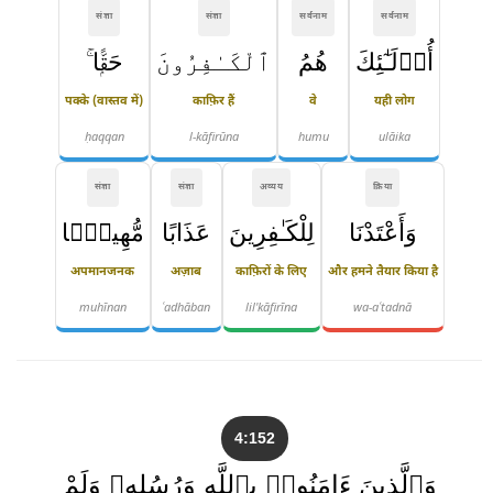
संज्ञा
संज्ञा
सर्वनाम
सर्वनाम
أُو۟لَـٰٓئِكَ
هُمُ
ٱلْكَـٰفِرُونَ
حَقًّۭا ۚ
पक्के (वास्तव में)
काफ़िर हैं
वे
यही लोग
ḥaqqan
l-kāfirūna
humu
ulāika
संज्ञा
संज्ञा
अव्यय
क्रिया
وَأَعْتَدْنَا
لِلْكَـٰفِرِينَ
عَذَابًا
مُّهِينًۭا
अपमानजनक
अज़ाब
काफ़िरों के लिए
और हमने तैयार किया है
muhīnan
ʿadhāban
lil'kāfirīna
wa-aʿtadnā
4:152
وَٱلَّذِينَ ءَامَنُوا۟ بِٱللَّهِ وَرُسُلِهِۦ وَلَمْ