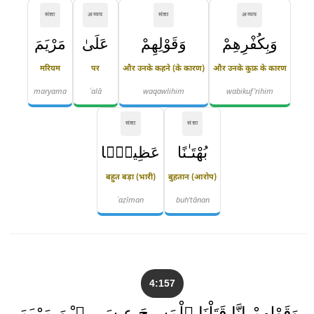
संज्ञा
अव्यय
संज्ञा
अव्यय
وَبِكُفْرِهِمْ
وَقَوْلِهِمْ
عَلَىٰ
مَرْيَمَ
मरियम
पर
और उनके कहने (के कारण)
और उनके कुफ्र के कारण
maryama
ʿalā
waqawlihim
wabikuf'rihim
संज्ञा
संज्ञा
بُهْتَـٰنًا
عَظِيمًۭا
बहुत बड़ा (भारी)
बुहतान (आरोप)
ʿaẓīman
buh'tānan
4:157
وَقَوْلِهِمْ إِنَّا قَتَلْنَا ٱلْمَسِيحَ عِيسَى ٱبْنَ مَرْيَمَ