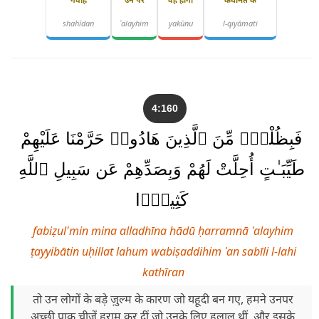
गवाह
उन पर
वह होगा
कयामत के
shahīdan
ʿalayhim
yakūnu
l-qiyāmati
4:160
فَبِظُلْمٍۢ مِّنَ ٱلَّذِينَ هَادُوا۟ حَرَّمْنَا عَلَيْهِمْ
طَيِّبَـٰتٍ أُحِلَّتْ لَهُمْ وَبِصَدِّهِمْ عَن سَبِيلِ ٱللَّهِ
كَثِيرًۭا
fabiẓul'min mina alladhīna hādū ḥarramnā ʿalayhim
ṭayyibātin uḥillat lahum wabiṣaddihim ʿan sabīli l-lahi
kathīran
तो उन लोगों के बड़े ज़ुल्म के कारण जो यहूदी बन गए, हमने उनपर
अच्छी पाक चीज़ें हराम कर दीं जो उनके लिए हलाल थीं, और इसके