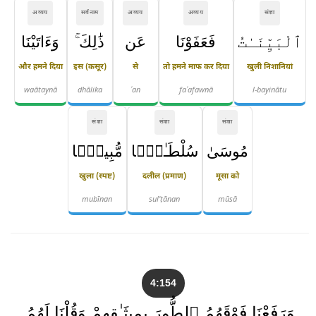
अव्यय
सर्वनाम
अव्यय
अव्यय
संज्ञा
ٱلْبَيِّنَـٰتُ
فَعَفَوْنَا
عَن
ذَٰلِكَ ۚ
وَءَاتَيْنَا
और हमने दिया
इस (कसूर)
से
तो हमने माफ कर दिया
खुली निशानियां
waātaynā
dhālika
ʿan
faʿafawnā
l-bayinātu
संज्ञा
संज्ञा
संज्ञा
مُوسَىٰ
سُلْطَـٰنًۭا
مُّبِينًۭا
खुला (स्पष्ट)
दलील (प्रमाण)
मूसा को
mubīnan
sul'ṭānan
mūsā
4:154
وَرَفَعْنَا فَوْقَهُمُ ٱلطُّورَ بِمِيثَـٰقِهِمْ وَقُلْنَا لَهُمُ