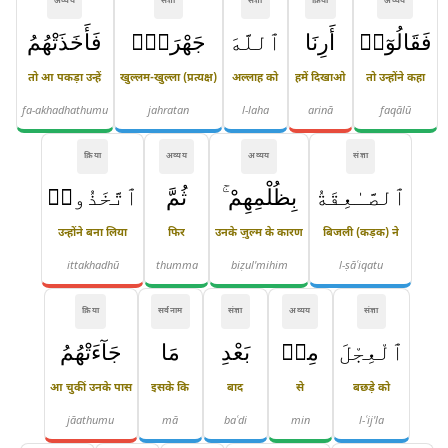
अव्यय
संज्ञा
संज्ञा
क्रिया
अव्यय
فَقَالُوٓا۟
أَرِنَا
ٱللَّهَ
جَهْرَةًۭ
فَأَخَذَتْهُمُ
तो आ पकड़ा उन्हें
खुल्लम-खुल्ला (प्रत्यक्ष)
अल्लाह को
हमें दिखाओ
तो उन्होंने कहा
fa-akhadhathumu
jahratan
l-laha
arinā
faqālū
क्रिया
अव्यय
अव्यय
संज्ञा
ٱلصَّـٰعِقَةُ
بِظُلْمِهِمْ ۚ
ثُمَّ
ٱتَّخَذُوا۟
उन्होंने बना लिया
फिर
उनके ज़ुल्म के कारण
बिजली (कड़क) ने
ittakhadhū
thumma
biẓul'mihim
l-ṣāʿiqatu
क्रिया
सर्वनाम
संज्ञा
अव्यय
संज्ञा
ٱلْعِجْلَ
مِنۢ
بَعْدِ
مَا
جَآءَتْهُمُ
आ चुकीं उनके पास
इसके कि
बाद
से
बछड़े को
jāathumu
mā
baʿdi
min
l-ʿij'la