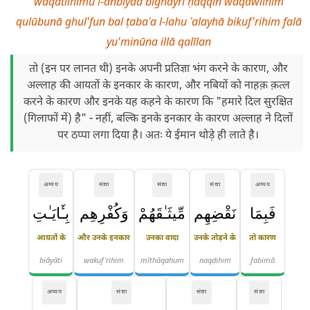
waqatlihimu l-anbiyāa bighayri ḥaqqin waqawlihim
qulūbunā ghul'fun bal ṭabaʿa l-lahu ʿalayhā bikuf'rihim falā
yu'minūna illā qalīlan
तो (इन पर लानत थी) इनके अपनी प्रतिज्ञा भंग करने के कारण, और
अल्लाह की आयतों के इनकार के कारण, और नबियों को नाहक़ क़त्ल
करने के कारण और इनके यह कहने के कारण कि "हमारे दिल सुरक्षित
(गिलाफों में) है" - नहीं, बल्कि इनके इनकार के कारण अल्लाह ने दिलों
पर ठप्पा लगा दिया है। अतः ये ईमान थोड़े ही लाते है।
अव्यय
संज्ञा
संज्ञा
संज्ञा
अव्यय
فَبِمَا
نَقْضِهِم
مِّيثَـٰقَهُمْ
وَكُفْرِهِم
بِـَٔايَـٰتِ
आयतों के
और उनके इनकार
उनका वादा
उनके तोड़ने के
तो कारण
biāyāti
wakuf'rihim
mīthāqahum
naqḍihim
fabimā
अव्यय
संज्ञा
संज्ञा
संज्ञा