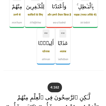
بِٱلْبَـٰطِلِ ۚ
وَأَعْتَدْنَا
لِلْكَـٰفِرِينَ
مِنْهُمْ
उनमें से
काफ़िरों के लिए
और हमने तैयार किया है
नाहक़ (गलत तरीके से)
min'hum
lil'kāfirīna
wa-aʿtadnā
bil-bāṭili
संज्ञा
संज्ञा
عَذَابًا
أَلِيمًۭا
दर्दनाक
अज़ाब
alīman
ʿadhāban
4:162
لَّـٰكِنِ ٱلرَّٰسِخُونَ فِى ٱلْعِلْمِ مِنْهُمْ