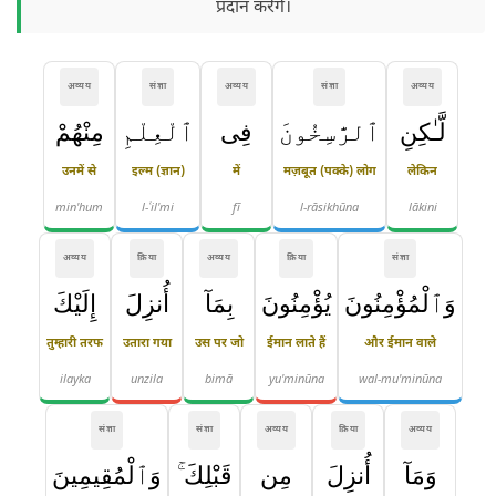
प्रदान करेंगे।
अव्यय
संज्ञा
अव्यय
संज्ञा
अव्यय
لَّـٰكِنِ
ٱلرَّٰسِخُونَ
فِى
ٱلْعِلْمِ
مِنْهُمْ
उनमें से
इल्म (ज्ञान)
में
मज़बूत (पक्के) लोग
लेकिन
min'hum
l-ʿil'mi
fī
l-rāsikhūna
lākini
अव्यय
क्रिया
अव्यय
क्रिया
संज्ञा
وَٱلْمُؤْمِنُونَ
يُؤْمِنُونَ
بِمَآ
أُنزِلَ
إِلَيْكَ
तुम्हारी तरफ
उतारा गया
उस पर जो
ईमान लाते हैं
और ईमान वाले
ilayka
unzila
bimā
yu'minūna
wal-mu'minūna
संज्ञा
संज्ञा
अव्यय
क्रिया
अव्यय
وَمَآ
أُنزِلَ
مِن
قَبْلِكَ ۚ
وَٱلْمُقِيمِينَ