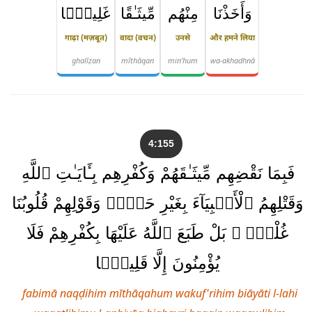
وَأَخَذْنَا
مِنْهُم
مِّيثَـٰقًا
غَلِيظًۭا
गाढ़ा (मज़बूत)
वादा (वचन)
उनसे
और हमने लिया
ghalīẓan
mīthāqan
min'hum
wa-akhadhnā
4:155
فَبِمَا نَقْضِهِم مِّيثَـٰقَهُمْ وَكُفْرِهِم بِـَٔايَـٰتِ ٱللَّهِ
وَقَتْلِهِمُ ٱلْأَنۢبِيَآءَ بِغَيْرِ حَقٍّۢ وَقَوْلِهِمْ قُلُوبُنَا
غُلْفٌۢ ۚ بَلْ طَبَعَ ٱللَّهُ عَلَيْهَا بِكُفْرِهِمْ فَلَا
يُؤْمِنُونَ إِلَّا قَلِيلًۭا
fabimā naqḍihim mīthāqahum wakuf'rihim biāyāti l-lahi