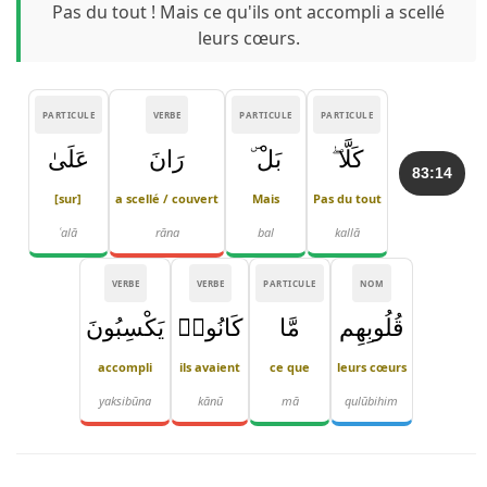
Pas du tout ! Mais ce qu'ils ont accompli a scellé
leurs cœurs.
PARTICULE
VERBE
PARTICULE
PARTICULE
كَلَّا ۖ
بَلْ ۜ
رَانَ
عَلَىٰ
83:14
[sur]
a scellé / couvert
Mais
Pas du tout
ʿalā
rāna
bal
kallā
VERBE
VERBE
PARTICULE
NOM
قُلُوبِهِم
مَّا
كَانُوا۟
يَكْسِبُونَ
accompli
ils avaient
ce que
leurs cœurs
yaksibūna
kānū
mā
qulūbihim