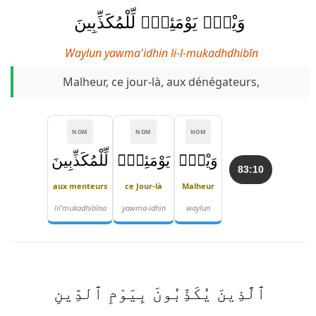
وَيْلٌۭ يَوْمَئِذٍۢ لِّلْمُكَذِّبِينَ
Waylun yawma'idhin li-l-mukadhdhibīn
Malheur, ce jour-là, aux dénégateurs,
NOM
NOM
NOM
وَيْلٌۭ
يَوْمَئِذٍۢ
لِّلْمُكَذِّبِينَ
83:10
aux menteurs
ce Jour-là
Malheur
lil'mukadhibīna
yawma-idhin
waylun
ٱلَّذِينَ يُكَذِّبُونَ بِيَوْمِ ٱلدِّينِ