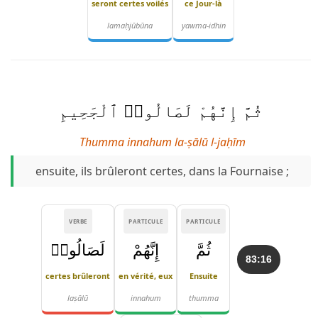
seront certes voilés
ce Jour-là
lamaḥjūbūna
yawma-idhin
ثُمَّ إِنَّهُمْ لَصَالُوا۟ ٱلْجَحِيمِ
Thumma innahum la-ṣālū l-jaḥīm
ensuite, ils brûleront certes, dans la Fournaise ;
VERBE
PARTICULE
PARTICULE
ثُمَّ
إِنَّهُمْ
لَصَالُوا۟
83:16
certes brûleront
en vérité, eux
Ensuite
laṣālū
innahum
thumma