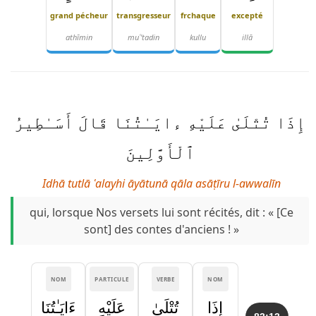
grand pécheur
transgresseur
frchaque
excepté
athīmin
muʿ'tadin
kullu
illā
إِذَا تُتْلَىٰ عَلَيْهِ ءايَـٰتُنَا قَالَ أَسَـٰطِيرُ
ٱلْأَوَّلِينَ
Idhā tutlā ʿalayhi āyātunā qāla asāṭīru l-awwalīn
qui, lorsque Nos versets lui sont récités, dit : « [Ce
sont] des contes d'anciens ! »
NOM
PARTICULE
VERBE
NOM
إِذَا
تُتْلَىٰ
عَلَيْهِ
ءَايَـٰتُنَا