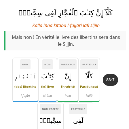
كَلَّآ إِنَّ كِتَـٰبَ ٱلْفُجَّارِ لَفِى سِجِّينٍۢ
Kallā inna kitāba l-fujjāri lafī sijjīn
Mais non ! En vérité le livre des libertins sera dans
le Sijjîn.
NOM
NOM
PARTICULE
PARTICULE
كَلَّآ
إِنَّ
كِتَـٰبَ
ٱلْفُجَّارِ
83:7
(des) libertins
(le) livre
En vérité
Pas du tout
l-fujāri
kitāba
inna
kallā
NOM PROPRE
PARTICULE
لَفِى
سِجِّينٍۢ