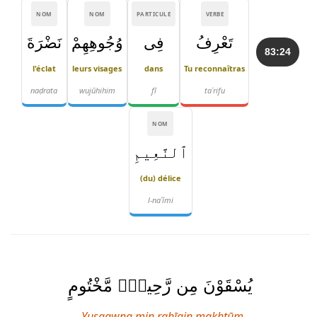
NOM
NOM
PARTICULE
VERBE
تَعْرِفُ
فِى
وُجُوهِهِمْ
نَضْرَةَ
83:24
l'éclat
leurs visages
dans
Tu reconnaîtras
naḍrata
wujūhihim
fī
taʿrifu
NOM
ٱلنَّعِيمِ
(du) délice
l-naʿīmi
يُسْقَوْنَ مِن رَّحِيقٍۢ مَّخْتُومٍ
Yusqawna min raḥīqin makhtūm