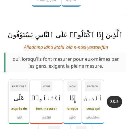
ٱلَّذِينَ إِذَا ٱكْتَالُوا۟ عَلَى ٱلنَّاسِ يَسْتَوْفُونَ
Alladhīna idhā ktālū ʿalā n-nāsi yastawfūn
qui, lorsqu'ils font mesurer pour eux-mêmes par
les gens, exigent la pleine mesure,
PARTICULE
VERBE
NOM
PRONOM
ٱلَّذِينَ
إِذَا
ٱكْتَالُوا۟
عَلَى
83:2
auprès de
font mesurer
lorsque
ceux qui
ʿalā
ik'tālū
idhā
alladhīna