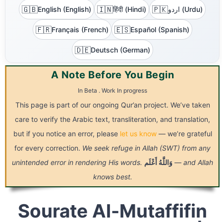
🇬🇧
🇮🇳
🇵🇰
English (English)
हिंदी (Hindi)
اردو (Urdu)
🇫🇷
🇪🇸
Français (French)
Español (Spanish)
🇩🇪
Deutsch (German)
A Note Before You Begin
In Beta . Work In progress
This page is part of our ongoing Qur’an project. We’ve taken
care to verify the Arabic text, transliteration, and translation,
but if you notice an error, please
let us know
— we’re grateful
for every correction.
We seek refuge in Allah (SWT) from any
unintended error in rendering His words.
أَعْلَم
وَاللَّهُ
— and Allah
knows best.
Sourate Al-Mutaffifin