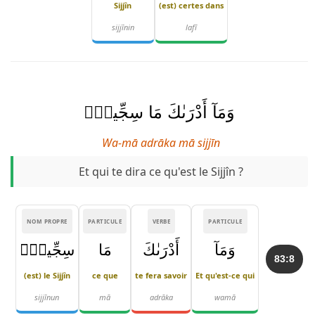
Sijjîn
(est) certes dans
sijjīnin
lafī
وَمَآ أَدْرَىٰكَ مَا سِجِّينٌۭ
Wa-mā adrāka mā sijjīn
Et qui te dira ce qu'est le Sijjîn ?
NOM PROPRE
PARTICULE
VERBE
PARTICULE
وَمَآ
أَدْرَىٰكَ
مَا
سِجِّينٌۭ
83:8
(est) le Sijjîn
ce que
te fera savoir
Et qu'est-ce qui
sijjīnun
mā
adrāka
wamā