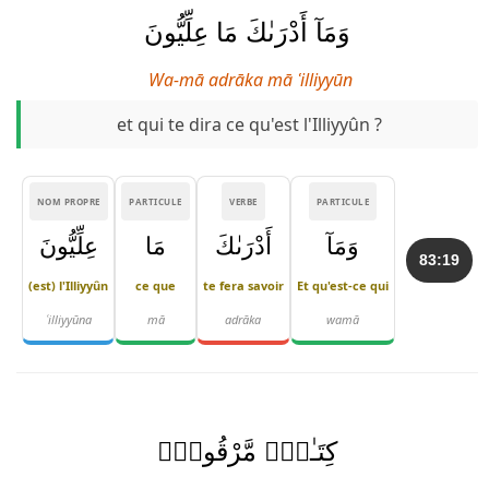
وَمَآ أَدْرَىٰكَ مَا عِلِّيُّونَ
Wa-mā adrāka mā ʿilliyyūn
et qui te dira ce qu'est l'Illiyyûn ?
NOM PROPRE
PARTICULE
VERBE
PARTICULE
وَمَآ
أَدْرَىٰكَ
مَا
عِلِّيُّونَ
83:19
(est) l'Illiyyûn
ce que
te fera savoir
Et qu'est-ce qui
ʿilliyyūna
mā
adrāka
wamā
كِتَـٰبٌۭ مَّرْقُومٌۭ