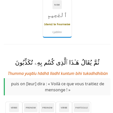
NOM
ٱلْجَحِيمِ
(dans) la Fournaise
l-jaḥīmi
ثُمَّ يُقَالُ هَـٰذَا ٱلَّذِى كُنتُم بِهِۦ تُكَذِّبُونَ
Thumma yuqālu hādhā lladhī kuntum bihi tukadhdhibūn
puis on [leur] dira : « Voilà ce que vous traitiez de
mensonge ! »
VERBE
PRONOM
PRONOM
VERBE
PARTICULE