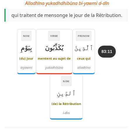
Alladhīna yukadhdhibūna bi-yawmi d-dīn
qui traitent de mensonge le jour de la Rétribution.
NOM
VERBE
PRONOM
ٱلَّذِينَ
يُكَذِّبُونَ
بِيَوْمِ
83:11
(du) Jour
mentent au sujet de
ceux qui
biyawmi
yukadhibūna
alladhīna
NOM
ٱلدِّينِ
(de) la Rétribution
l-dīni