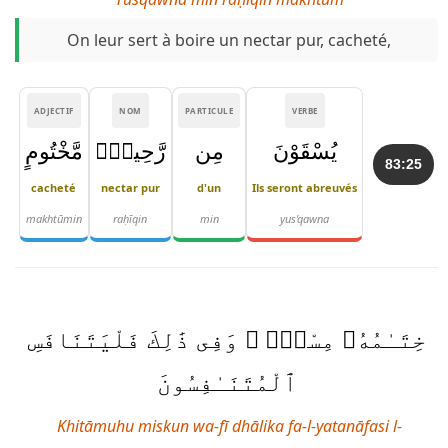
On leur sert à boire un nectar pur, cacheté,
ADJECTIF
NOM
PARTICULE
VERBE
يُسْقَوْنَ
مِن
رَّحِيقٍۢ
مَّخْتُومٍ
83:25
cacheté
nectar pur
d'un
Ils seront abreuvés
makhtūmin
raḥīqin
min
yus'qawna
خِتَـٰمُهُۥ مِسْكٌۭ ۚ وَفِى ذَٰلِكَ فَلْيَتَنَافَسِ
ٱلْمُتَنَـٰفِسُونَ
Khitāmuhu miskun wa-fī dhālika fa-l-yatanāfasi l-