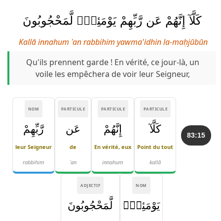
كَلَّآ إِنَّهُمْ عَن رَّبِّهِمْ يَوْمَئِذٍۢ لَّمَحْجُوبُونَ
Kallā innahum ʿan rabbihim yawma'idhin la-maḥjūbūn
Qu'ils prennent garde ! En vérité, ce jour-là, un
voile les empêchera de voir leur Seigneur,
NOM
PARTICULE
PARTICULE
PARTICULE
كَلَّآ
إِنَّهُمْ
عَن
رَّبِّهِمْ
83:15
leur Seigneur
de
En vérité, eux
Point du tout
rabbihim
ʿan
innahum
kallā
ADJECTIF
NOM
يَوْمَئِذٍۢ
لَّمَحْجُوبُونَ