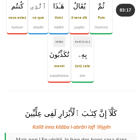
ثُمَّ
يُقَالُ
هَـٰذَا
ٱلَّذِى
كُنتُم
83:17
vous aviez
ce que
Voici
il sera dit
Puis
kuntum
alladhī
hādhā
yuqālu
thumma
VERBE
PARTICULE
بِهِۦ
تُكَذِّبُونَ
menti
[en] cela
tukadhibūna
bihi
كَلَّآ إِنَّ كِتَـٰبَ ٱلْأَبْرَارِ لَفِى عِلِّيِّينَ
Kallā inna kitāba l-abrāri lafī ʿilliyyīn
Mais non ! En vérité, le livre des bons sera dans