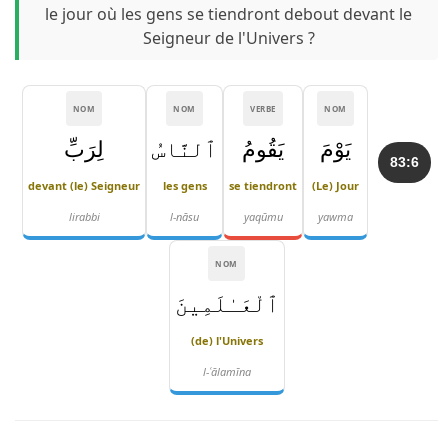
le jour où les gens se tiendront debout devant le
Seigneur de l'Univers ?
NOM
NOM
VERBE
NOM
يَوْمَ
يَقُومُ
ٱلنَّاسُ
لِرَبِّ
83:6
devant (le) Seigneur
les gens
se tiendront
(Le) Jour
lirabbi
l-nāsu
yaqūmu
yawma
NOM
ٱلْعَـٰلَمِينَ
(de) l'Univers
l-ʿālamīna