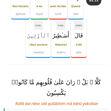
83:13
Nos Versets
à lui
sont récités
Quand
āyātunā
ʿalayhi
tut'lā
idhā
NOM
NOM
VERBE
قَالَ
أَسَـٰطِيرُ
ٱلْأَوَّلِينَ
(des) anciens
Histoires
il dit
l-awalīna
asāṭīru
qāla
كَلَّا ۖ بَلْ ۜ رَانَ عَلَىٰ قُلُوبِهِم مَّا كَانُوا۟
يَكْسِبُونَ
Kallā bal rāna ʿalā qulūbihim mā kānū yaksibūn