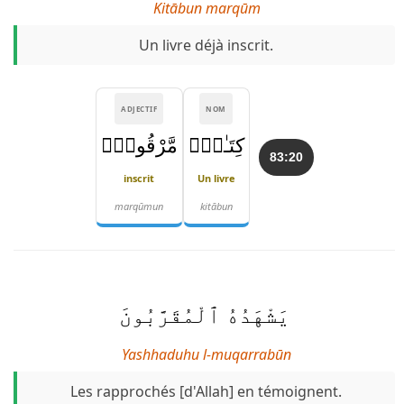
Kitābun marqūm
Un livre déjà inscrit.
ADJECTIF
NOM
كِتَـٰبٌۭ
مَّرْقُومٌۭ
83:20
inscrit
Un livre
marqūmun
kitābun
يَشْهَدُهُ ٱلْمُقَرَّبُونَ
Yashhaduhu l-muqarrabūn
Les rapprochés [d'Allah] en témoignent.