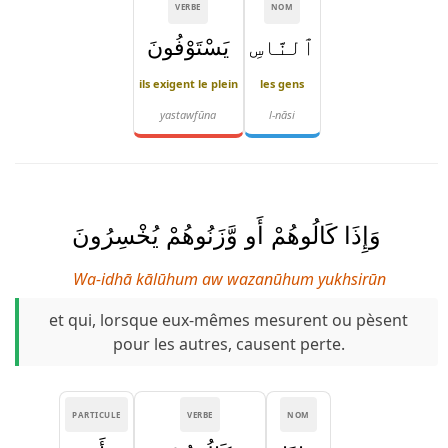
VERBE
NOM
ٱلنَّاسِ
يَسْتَوْفُونَ
ils exigent le plein
les gens
yastawfūna
l-nāsi
وَإِذَا كَالُوهُمْ أَو وَّزَنُوهُمْ يُخْسِرُونَ
Wa-idhā kālūhum aw wazanūhum yukhsirūn
et qui, lorsque eux-mêmes mesurent ou pèsent
pour les autres, causent perte.
PARTICULE
VERBE
NOM