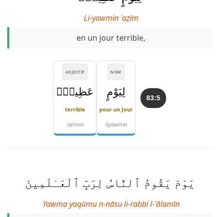
Li-yawmin ʿaẓīm
en un jour terrible,
ADJECTIF
NOM
لِيَوْمٍ
عَظِيمٍۢ
83:5
terrible
pour un Jour
ʿaẓīmin
liyawmin
يَوْمَ يَقُومُ ٱلنَّاسُ لِرَبِّ ٱلْعَـٰلَمِينَ
Yawma yaqūmu n-nāsu li-rabbi l-ʿālamīn