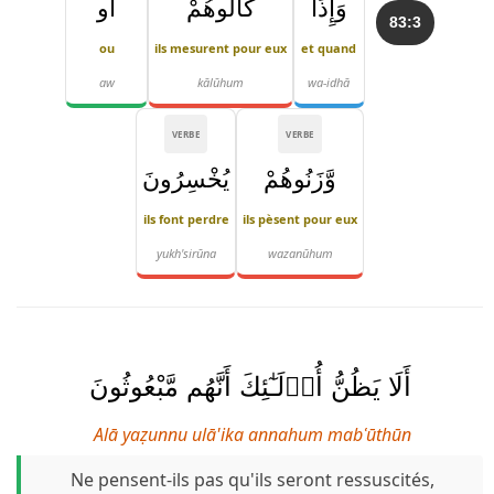
وَإِذَا
كَالُوهُمْ
أَو
83:3
ou
ils mesurent pour eux
et quand
aw
kālūhum
wa-idhā
VERBE
VERBE
وَّزَنُوهُمْ
يُخْسِرُونَ
ils font perdre
ils pèsent pour eux
yukh'sirūna
wazanūhum
أَلَا يَظُنُّ أُو۟لَـٰٓئِكَ أَنَّهُم مَّبْعُوثُونَ
Alā yaẓunnu ulā'ika annahum mabʿūthūn
Ne pensent-ils pas qu'ils seront ressuscités,