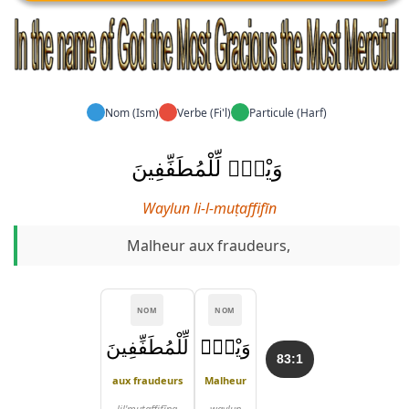
Nom (Ism)
Verbe (Fi'l)
Particule (Harf)
وَيْلٌۭ لِّلْمُطَفِّفِينَ
Waylun li-l-muṭaffifīn
Malheur aux fraudeurs,
NOM
NOM
وَيْلٌۭ
لِّلْمُطَفِّفِينَ
83:1
aux fraudeurs
Malheur
lil'muṭaffifīna
waylun