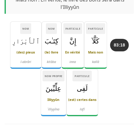
l'Illiyyûn
NOM
NOM
PARTICULE
PARTICULE
كَلَّآ
إِنَّ
كِتَـٰبَ
ٱلْأَبْرَارِ
83:18
(des) pieux
(le) livre
En vérité
Mais non
l-abrāri
kitāba
inna
kallā
NOM PROPRE
PARTICULE
لَفِى
عِلِّيِّينَ
Illiyyûn
(est) certes dans
ʿilliyyīna
lafī