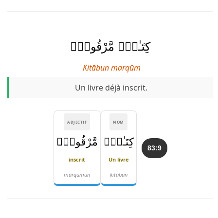
كِتَـٰبٌۭ مَّرْقُومٌۭ
Kitābun marqūm
Un livre déjà inscrit.
ADJECTIF
NOM
كِتَـٰبٌۭ
مَّرْقُومٌۭ
83:9
inscrit
Un livre
marqūmun
kitābun