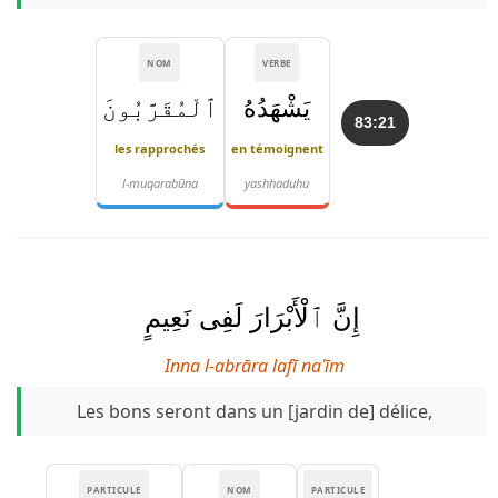
NOM
VERBE
يَشْهَدُهُ
ٱلْمُقَرَّبُونَ
83:21
les rapprochés
en témoignent
l-muqarabūna
yashhaduhu
إِنَّ ٱلْأَبْرَارَ لَفِى نَعِيمٍ
Inna l-abrāra lafī naʿīm
Les bons seront dans un [jardin de] délice,
PARTICULE
NOM
PARTICULE