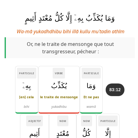
وَمَا يُكَذِّبُ بِهِۦٓ إِلَّا كُلُّ مُعْتَدٍ أَثِيمٍ
Wa-mā yukadhdhibu bihi illā kullu muʿtadin athīm
Or, ne le traite de mensonge que tout
transgresseur, pécheur :
PARTICULE
VERBE
PARTICULE
وَمَا
يُكَذِّبُ
بِهِۦٓ
83:12
[en] cela
le traite de mensonge
Et ne pas
bihi
yukadhibu
wamā
ADJECTIF
NOM
NOM
PARTICULE
إِلَّا
كُلُّ
مُعْتَدٍ
أَثِيمٍ