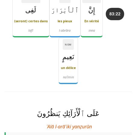
إِنَّ
ٱلْأَبْرَارَ
لَفِى
83:22
(seront) certes dans
les pieux
En vérité
lafī
l-abrāra
inna
NOM
نَعِيمٍ
un délice
naʿīmin
عَلَى ٱلْأَرَآئِكِ يَنظُرُونَ
ʿAlā l-arā'iki yanẓurūn