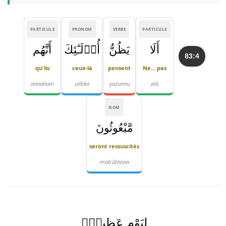
PARTICULE
PRONOM
VERBE
PARTICULE
أَلَا
يَظُنُّ
أُو۟لَـٰٓئِكَ
أَنَّهُم
83:4
qu'ils
ceux-là
pensent
Ne... pas
annahum
ulāika
yaẓunnu
alā
NOM
مَّبْعُوثُونَ
seront ressuscités
mabʿūthūna
لِيَوْمٍ عَظِيمٍۢ