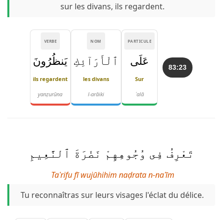
sur les divans, ils regardent.
VERBE
NOM
PARTICULE
عَلَى
ٱلْأَرَآئِكِ
يَنظُرُونَ
83:23
ils regardent
les divans
Sur
yanẓurūna
l-arāiki
ʿalā
تَعْرِفُ فِى وُجُوهِهِمْ نَضْرَةَ ٱلنَّعِيمِ
Taʿrifu fī wujūhihim naḍrata n-naʿīm
Tu reconnaîtras sur leurs visages l'éclat du délice.