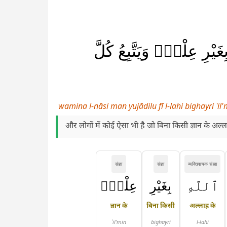
ْرِ عِلْمٍۢ وَيَتَّبِعُ كُلَّ
wamina l-nāsi man yujādilu fī l-lahi bighayri ʿi
और लोगों में कोई ऐसा भी है जो बिना किसी ज्ञान के अ
संज्ञा
संज्ञा
व्यक्तिवाचक संज्ञा
ٱللَّهِ
بِغَيْرِ
عِلْمٍۢ
ज्ञान के
बिना किसी
अल्लाह के
ʿil'min
bighayri
l-lahi