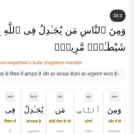
22:3
وَمِنَ ٱلنَّاسِ مَن يُجَـٰدِلُ فِى ٱللَّهِ بِغَي
شَيْطَـٰنٍۢ مَّرِيدٍۢ
l'min wayattabiʿu kulla shayṭānin marīdin
ल्लाह के विषय में झगड़ता है और हर सरकश शैतान का अनुसरण करता है।
अव्यय
क्रिया
संज्ञा
संज्ञा
अव्यय
وَمِنَ
ٱلنَّاسِ
مَن
يُجَـٰدِلُ
فِى
विषय में
झगड़ता है
कोई ऐसा है जो
लोगों
और में से
fī
yujādilu
man
l-nāsi
wamina