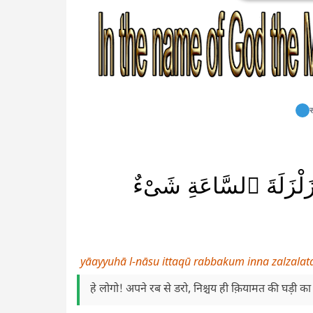
स
َ زَلْزَلَةَ ٱلسَّاعَةِ شَىْءٌ
yāayyuhā l-nāsu ittaqū rabbakum inna zalzalata
हे लोगो! अपने रब से डरो, निश्चय ही क़ियामत की घड़ी क