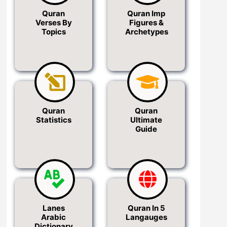
Quran
Quran Imp
Verses By
Figures &
Topics
Archetypes
Quran
Quran
Statistics
Ultimate
Guide
Lanes
Quran In 5
Arabic
Langauges
Dictionary