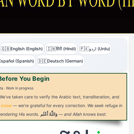
🇬🇧
🇮🇳
🇵🇰
English (English)
हिंदी (Hindi)
اردو (Urdu)
🇩🇪
Español (Spanish)
Deutsch (German)
Before You Begin
ta . Work In progress
We’ve taken care to verify the Arabic text, transliteration, and
s know
— we’re grateful for every correction.
We seek refuge in
 rendering His words.
أَعْلَم
وَاللَّهُ
— and Allah knows best.