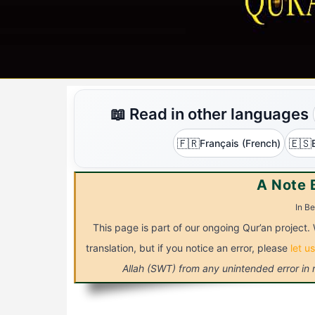
📖 Read in other languages
🇫🇷
🇪🇸
Français (French)
A Note 
In Be
This page is part of our ongoing Qur’an project. 
translation, but if you notice an error, please
let u
Allah (SWT) from any unintended error in