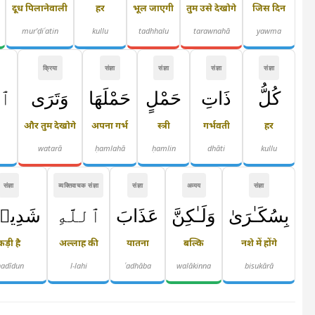
दूध पिलानेवाली
हर
भूल जाएगी
तुम उसे देखोगे
जिस दिन
mur'ḍiʿatin
kullu
tadhhalu
tarawnahā
yawma
क्रिया
संज्ञा
संज्ञा
संज्ञा
संज्ञा
كُلُّ
ذَاتِ
حَمْلٍ
حَمْلَهَا
وَتَرَى
ٱل
और तुम देखोगे
अपना गर्भ
स्त्री
गर्भवती
हर
watarā
ḥamlahā
ḥamlin
dhāti
kullu
संज्ञा
व्यक्तिवाचक संज्ञा
संज्ञा
अव्यय
संज्ञा
بِسُكَـٰرَىٰ
وَلَـٰكِنَّ
عَذَابَ
ٱللَّهِ
شَدِيد
कड़ी है
अल्लाह की
यातना
बल्कि
नशे में होंगे
hadīdun
l-lahi
ʿadhāba
walākinna
bisukārā