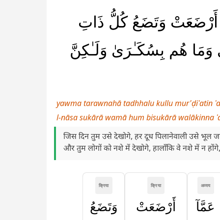
آ أَرْضَعَتْ وَتَضَعُ كُلُّ ذَاتِ
َمَا هُم بِسُكَـٰرَىٰ وَلَـٰكِنَّ
yawma tarawnahā tadhhalu kullu mur'ḍiʿatin ʿ
l-nāsa sukārā wamā hum bisukārā walākinna ʿa
जिस दिन तुम उसे देखोगे, हर दूध पिलानेवाली उसे भूल ज
और तुम लोगों को नशे में देखोगे, हालाँकि वे नशे में न हो
क्रिया
क्रिया
अव्यय
عَمَّآ
أَرْضَعَتْ
وَتَضَعُ