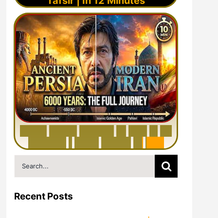
Tafsir | In 12 Minutes
6
0
0
0
Y
e
a
r
s
H
i
s
t
o
r
y
o
f
I
r
a
n
i
n
1
0
M
i
n
u
t
e
s
|
F
r
o
m
P
e
r
s
i
a
t
o
I
r
a
n
Search
for:
Recent Posts