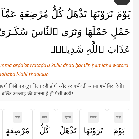
يَوْمَ تَرَوْنَهَا تَذْهَلُ كُلُّ مُرْضِعَةٍ عَمَّ
حَمْلٍ حَمْلَهَا وَتَرَى ٱلنَّاسَ سُكَـٰرَىٰ و
عَذَابَ ٱللَّهِ شَدِيدٌۭ
ammā arḍaʿat wataḍaʿu kullu dhāti ḥamlin ḥamlahā watarā
dhāba l-lahi shadīdun
ाएगी जिसे वह दूध पिला रही होगी और हर गर्भवती अपना गर्भ गिरा देगी।
ंगे, बल्कि अल्लाह की यातना है ही ऐसी कड़ी!
संज्ञा
संज्ञा
क्रिया
क्रिया
संज्ञा
يَوْمَ
تَرَوْنَهَا
تَذْهَلُ
كُلُّ
مُرْضِعَةٍ