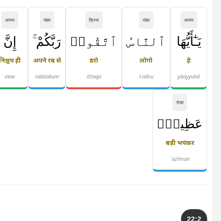
अव्यय
संज्ञा
क्रिया
संज्ञा
अव्यय
يَـٰٓأَيُّهَا
ٱلنَّاسُ
ٱتَّقُوا۟
رَبَّكُمْ ۚ
إِنَّ
निश्चय ही
अपने रब से
डरो
लोगो
हे
inna
rabbakum
ittaqū
l-nāsu
yāayyuhā
संज्ञा
عَظِيمٌۭ
बड़ी भयंकर
ʿaẓīmun
22:2