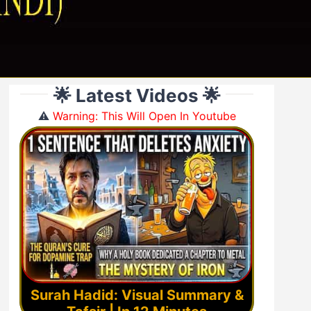
🌟 Latest Videos 🌟
⚠️
Warning: This Will Open In Youtube
Surah Hadid: Visual Summary &