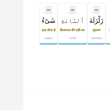
संज्ञा
संज्ञा
संज्ञा
زَلْزَلَةَ
ٱلسَّاعَةِ
شَىْءٌ
एक चीज़ है
क़ियामत की घड़ी का
भूकम्प
shayon
l-sāʿati
zalzalata