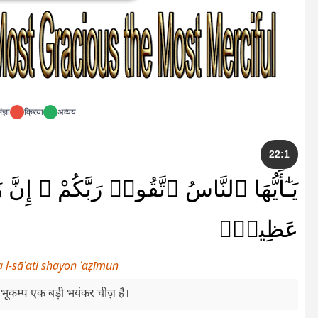
ंज्ञा
क्रिया
अव्यय
22:1
يَـٰٓأَيُّهَا ٱلنَّاسُ ٱتَّقُوا۟ رَبَّكُمْ ۚ إِنّ
عَظِيمٌۭ
 l-sāʿati shayon ʿaẓīmun
ा भूकम्प एक बड़ी भयंकर चीज़ है।