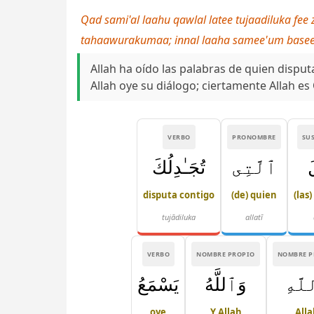
Qad sami'al laahu qawlal latee tujaadiluka fee
tahaawurakumaa; innal laaha samee'um base
Allah ha oído las palabras de quien disput
Allah oye su diálogo; ciertamente Allah e
VERBO
PRONOMBRE
SU
َ
ٱلَّتِى
تُجَـٰدِلُكَ
disputa contigo
(de) quien
(las
tujādiluka
allatī
VERBO
NOMBRE PROPIO
NOMBRE P
َّهِ
وَٱللَّهُ
يَسْمَعُ
oye
Y Allah
Alla