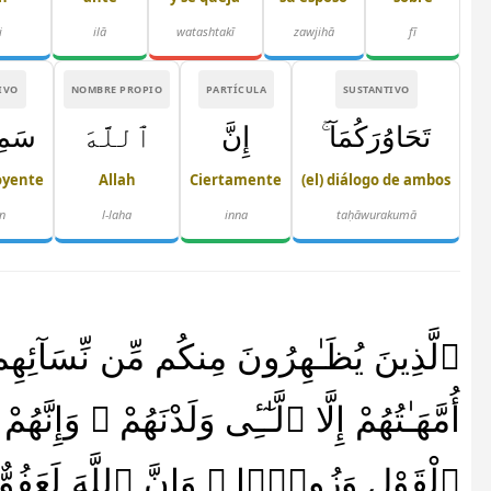
i
ilā
watashtakī
zawjihā
fī
IVO
NOMBRE PROPIO
PARTÍCULA
SUSTANTIVO
تَحَاوُرَكُمَآ ۚ
إِنَّ
ٱللَّهَ
سَم
oyente
Allah
Ciertamente
(el) diálogo de ambos
n
l-laha
inna
taḥāwurakumā
ٱلَّذِينَ يُظَـٰهِرُونَ مِنكُم مِّن نِّسَآئِهِم م
أُمَّهَـٰتُهُمْ إِلَّا ٱلَّـٰٓـِٔى وَلَدْنَهُمْ ۚ وَإِن
ٱلْقَوْلِ وَزُورًۭا ۚ وَإِنَّ ٱللَّهَ لَعَفُ