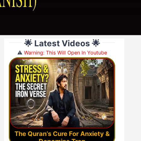
🌟 Latest Videos 🌟
⚠️
Warning: This Will Open In Youtube
The Quran’s Cure For Anxiety &