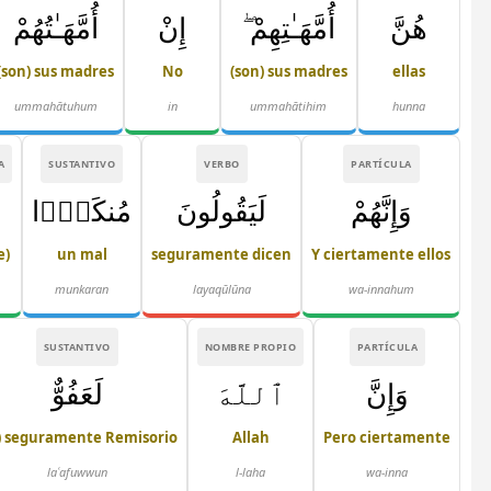
هُنَّ
أُمَّهَـٰتِهِمْ ۖ
إِنْ
أُمَّهَـٰتُهُمْ
(son) sus madres
No
(son) sus madres
ellas
ummahātuhum
in
ummahātihim
hunna
A
SUSTANTIVO
VERBO
PARTÍCULA
وَإِنَّهُمْ
لَيَقُولُونَ
مُنكَرًۭا
e)
un mal
seguramente dicen
Y ciertamente ellos
munkaran
layaqūlūna
wa-innahum
SUSTANTIVO
NOMBRE PROPIO
PARTÍCULA
وَإِنَّ
ٱللَّهَ
لَعَفُوٌّ
) seguramente Remisorio
Allah
Pero ciertamente
laʿafuwwun
l-laha
wa-inna