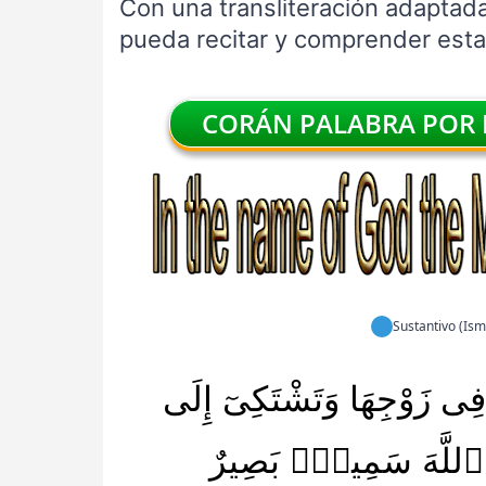
Con una transliteración adaptada
pueda recitar y comprender estas
CORÁN PALABRA POR P
Sustantivo (Ism
 فِى زَوْجِهَا وَتَشْتَكِىٓ إِلَى
نَّ ٱللَّهَ سَمِيعٌۢ بَصِيرٌ