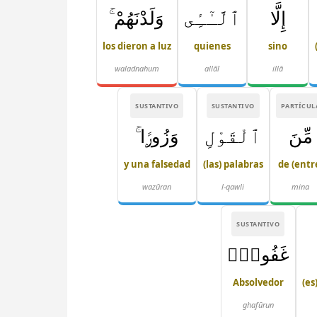
إِلَّا
ٱلَّـٰٓـِٔى
وَلَدْنَهُمْ ۚ
los dieron a luz
quienes
sino
waladnahum
allāī
illā
SUSTANTIVO
SUSTANTIVO
PARTÍCUL
مِّنَ
ٱلْقَوْلِ
وَزُورًۭا ۚ
y una falsedad
(las) palabras
de (entr
wazūran
l-qawli
mina
SUSTANTIVO
غَفُورٌۭ
Absolvedor
(es
ghafūrun