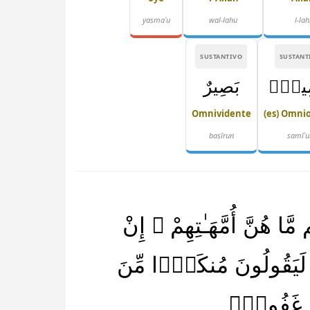
yasmaʿu
wal-lahu
l-lah
SUSTANTIVO
SUSTANT
ِيعٌۢ
بَصِيرٌ
Omnividente
(es) Omni
baṣīrun
samīʿu
َّا هُنَّ أُمَّهَـٰتِهِمْ ۖ إِنْ
َّهُمْ لَيَقُولُونَ مُنكَرًۭا مِّنَ
وٌّ غَفُورٌۭ