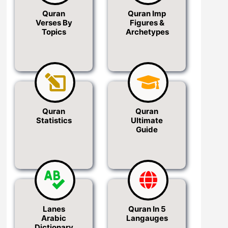
Quran
Quran Imp
Verses By
Figures &
Topics
Archetypes
Quran
Quran
Statistics
Ultimate
Guide
Lanes
Quran In 5
Arabic
Langauges
Dictionary