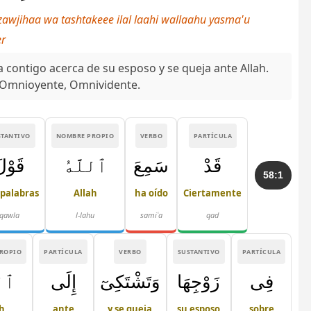
 zawjihaa wa tashtakeee ilal laahi wallaahu yasma'u
er
a contigo acerca de su esposo y se queja ante Allah.
s Omnioyente, Omnividente.
STANTIVO
NOMBRE PROPIO
VERBO
PARTÍCULA
قَدْ
سَمِعَ
ٱللَّهُ
قَوْل
58:1
) palabras
Allah
ha oído
Ciertamente
qawla
l-lahu
samiʿa
qad
ROPIO
PARTÍCULA
VERBO
SUSTANTIVO
PARTÍCULA
فِى
زَوْجِهَا
وَتَشْتَكِىٓ
إِلَى
ٱلل
h
ante
y se queja
su esposo
sobre