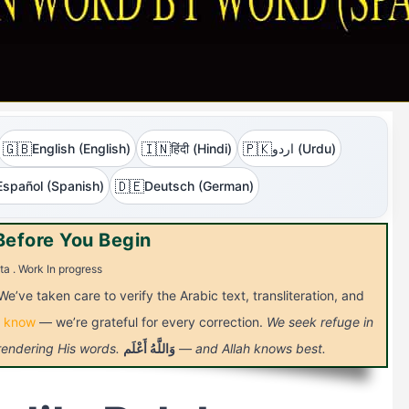
🇬🇧
🇮🇳
🇵🇰
English (English)
हिंदी (Hindi)
اردو (Urdu)
🇩🇪
Español (Spanish)
Deutsch (German)
Before You Begin
ta . Work In progress
We’ve taken care to verify the Arabic text, transliteration, and
s know
— we’re grateful for every correction.
We seek refuge in
 rendering His words.
أَعْلَم
وَاللَّهُ
— and Allah knows best.