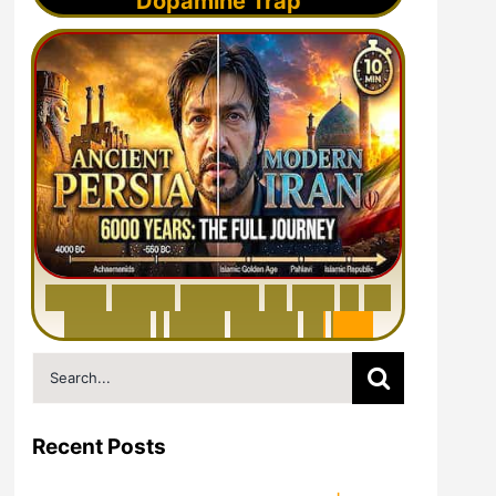
Dopamine Trap
6
0
0
0
Y
e
a
r
s
H
i
s
t
o
r
y
o
f
I
r
a
n
i
n
1
0
M
i
n
u
t
e
s
|
F
r
o
m
P
e
r
s
i
a
t
o
I
r
a
n
Search
for:
Recent Posts