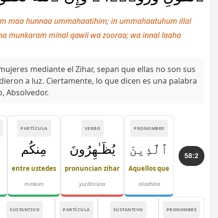
him maa hunnaa ummahaatihim; in ummahaatuhum illal
na munkaram minal qawli wa zooraa; wa innal laaha
ujeres mediante el Zihar, sepan que ellas no son sus
ieron a luz. Ciertamente, lo que dicen es una palabra
o, Absolvedor.
PARTÍCULA
VERBO
PRONOMBRE
ٱلَّذِينَ
يُظَـٰهِرُونَ
مِنكُم
58:2
entre ustedes
pronuncian zihar
Aquellos que
minkum
yuẓāhirūna
alladhīna
SUSTANTIVO
PARTÍCULA
SUSTANTIVO
PRONOMBRE