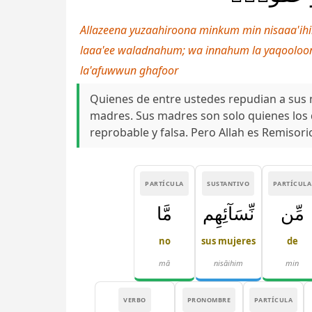
Allazeena yuzaahiroona minkum min nisaaa'i
laaa'ee waladnahum; wa innahum la yaqooloo
la'afuwwun ghafoor
Quienes de entre ustedes repudian a sus m
madres. Sus madres son solo quienes los d
reprobable y falsa. Pero Allah es Remisori
PARTÍCULA
SUSTANTIVO
PARTÍCULA
مِّن
نِّسَآئِهِم
مَّا
no
sus mujeres
de
mā
nisāihim
min
VERBO
PRONOMBRE
PARTÍCULA