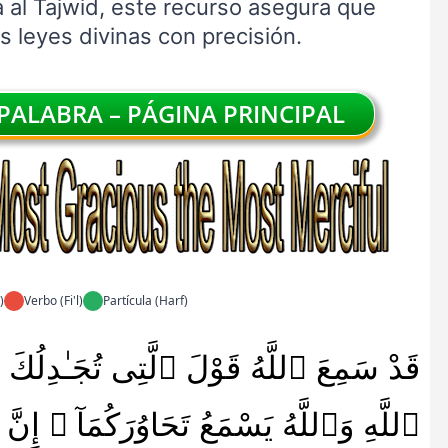
 al Tajwid, este recurso asegura que
 leyes divinas con precisión.
ALABRA – PÁGINA PRINCIPAL
)
Verbo (Fi'l)
Partícula (Harf)
قَدْ سَمِعَ ٱللَّهُ قَوْلَ ٱلَّتِى تُجَـٰدِلُكَ
ٱللَّهِ وَٱللَّهُ يَسْمَعُ تَحَاوُرَكُمَآ ۚ إِ