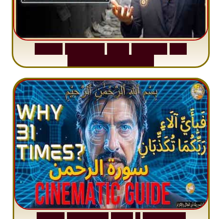
S
u
r
a
h
W
a
q
i
a
h
:
W
h
y
M
i
l
l
i
o
n
s
A
r
e
M
i
s
u
n
d
e
r
s
t
a
n
d
i
n
g
S
u
r
a
h
R
a
h
m
a
n
:
W
h
y
1
Q
u
e
s
t
i
o
n