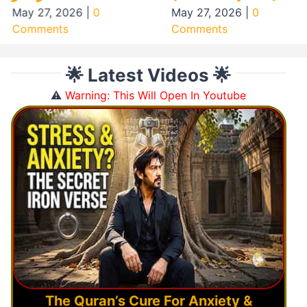
May 27, 2026
|
0
May 27, 2026
|
0
Comments
Comments
🌟 Latest Videos 🌟
⚠️
Warning: This Will Open In Youtube
The Quran’s Cure For Anxiety &