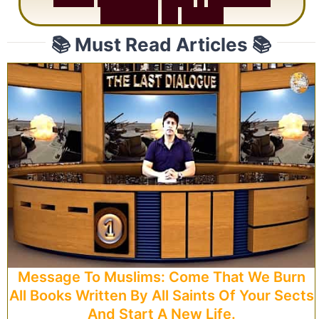
R
e
p
e
a
t
s
3
1
T
i
m
e
s
📚 Must Read Articles 📚
Message To Muslims: Come That We Burn
All Books Written By All Saints Of Your Sects
And Start A New Life.