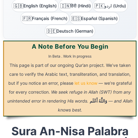
🇬🇧
🇮🇳
🇵🇰
English (English)
हिंदी (Hindi)
اردو (Urdu)
🇫🇷
🇪🇸
Français (French)
Español (Spanish)
🇩🇪
Deutsch (German)
A Note Before You Begin
In Beta . Work In progress
This page is part of our ongoing Qur’an project. We’ve taken
care to verify the Arabic text, transliteration, and translation,
but if you notice an error, please
let us know
— we’re grateful
for every correction.
We seek refuge in Allah (SWT) from any
unintended error in rendering His words.
أَعْلَم
وَاللَّهُ
— and Allah
knows best.
Sura An-Nisa Palabra