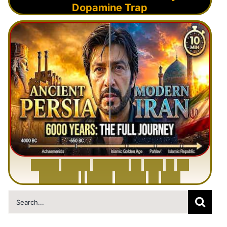
Dopamine Trap
6
0
0
0
Y
e
a
r
s
H
i
s
t
o
r
y
o
f
I
r
a
n
i
n
1
0
M
i
n
u
t
e
s
|
F
r
o
m
P
e
r
s
i
a
t
o
I
r
a
n
Search
for: