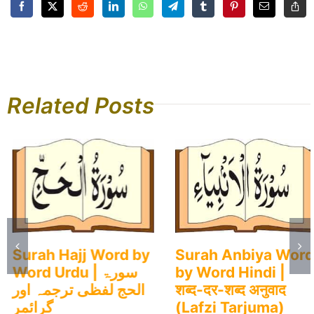
Related Posts
Surah Hajj Word by
Surah Anbiya Word
Word Urdu | سورۃ
by Word Hindi |
الحج لفظی ترجمہ اور
शब्द-दर-शब्द अनुवाद
گرائمر
(Lafzi Tarjuma)