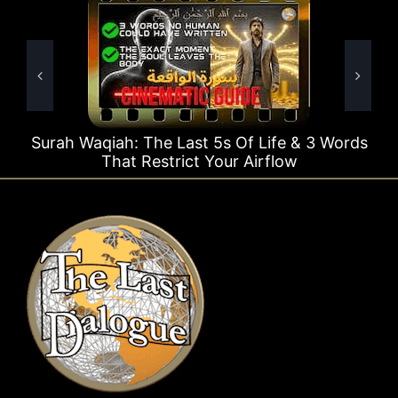
ast 5s Of Life & 3 Words
Surah Rahman Why 1 Qu
ct Your Airflow
Time