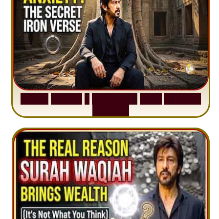
S
u
r
a
h
H
a
d
i
d
:
1
S
e
n
t
e
n
c
e
T
h
a
t
D
e
l
e
t
e
s
A
n
x
i
e
t
y