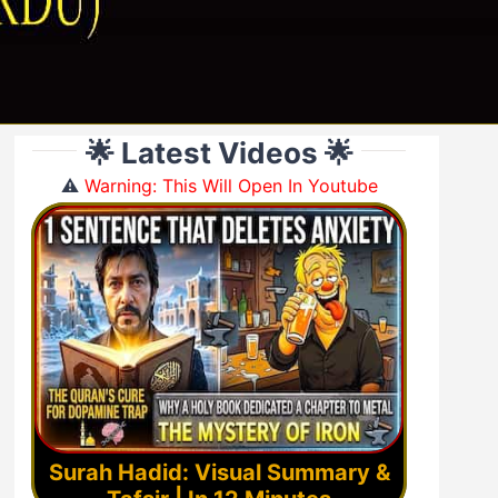
🌟 Latest Videos 🌟
⚠️
Warning: This Will Open In Youtube
Surah Hadid: Visual Summary &