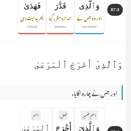
وَٱلَّذِى
قَدَّرَ
فَهَدَىٰ
87:3
اور وہ جس نے
اندازہ مقرر کیا
پھر ہدایت دی
fahadā
qaddara
wa-alladhī
وَٱلَّذِىٓ أَخْرَجَ ٱلْمَرْعَىٰ
اور جس نے چارہ اگایا،
اسم ضمیر
فعل
اسم
وَٱلَّذِىٓ
أَخْرَجَ
ٱلْمَرْعَىٰ