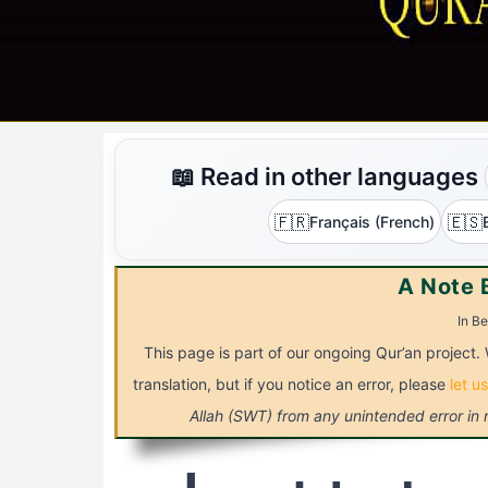
📖 Read in other languages
🇫🇷
🇪🇸
Français (French)
A Note 
In Be
This page is part of our ongoing Qur’an project. 
translation, but if you notice an error, please
let u
Allah (SWT) from any unintended error in