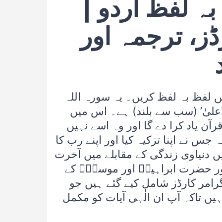
بہ لفظ اردو |
ڈز، ترجمہ اور
ں لفظ بہ لفظ کریں۔ یہ سورہ اللہ
اعلیٰ’ (سب سے بلند) ہے۔ اس میں
آن یاد کرا دے گا اور وہ اسے نہیں
جس نے اپنا تزکیہ کیا اور اپنے رب کا
یں دنیاوی زندگی کے مقابلے میں آخرت
، اور حضرت ابراہیمؑ اور موسیٰؑ کے
امر کارڈز شامل کیے گئے ہیں جو
ں تاکہ آپ ان الٰہی آیات کو مکمل