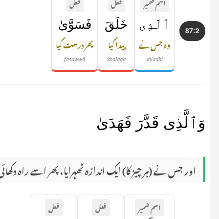
اسم ضمیر
فعل
فعل
ٱلَّذِى
خَلَقَ
فَسَوَّىٰ
87:2
وہ جس نے
پیدا کیا
پھر درست کیا
fasawwā
khalaqa
alladhī
وَٱلَّذِى قَدَّرَ فَهَدَىٰ
اور جس نے (ہر چیز کا) ایک اندازہ ٹھہرایا، پھر اسے راہ دکھائی
اسم ضمیر
فعل
فعل