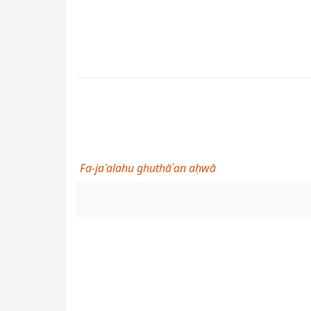
Fa-jaʿalahu ghuthāʾan aḥwā