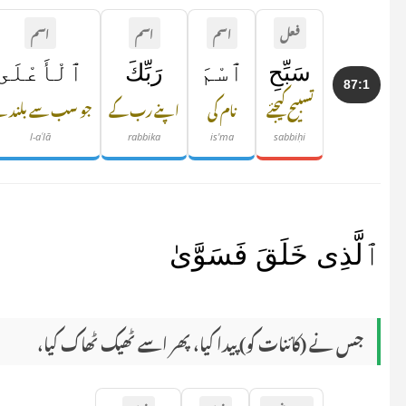
فعل
اسم
اسم
اسم
سَبِّحِ
ٱسْمَ
رَبِّكَ
ٱلْأَعْلَى
87:1
تسبیح کیجئے
نام کی
اپنے رب کے
جو سب سے بلند ہ
l-aʿlā
rabbika
is'ma
sabbiḥi
ٱلَّذِى خَلَقَ فَسَوَّىٰ
جس نے (کائنات کو) پیدا کیا، پھر اسے ٹھیک ٹھاک کیا،