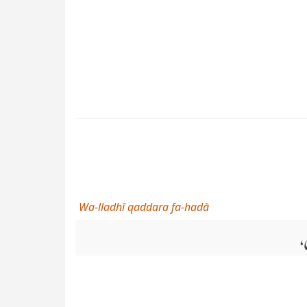
Wa-lladhī qaddara fa-hadā
،