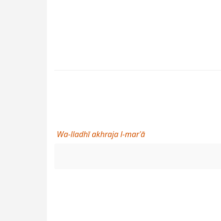
Wa-lladhī akhraja l-marʿā