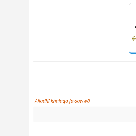
ے
Alladhī khalaqa fa-sawwā