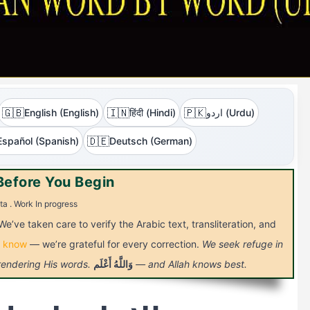
🇬🇧
🇮🇳
🇵🇰
اردو (Urdu)
हिंदी (Hindi)
English (English)
🇩🇪
Español (Spanish)
Deutsch (German)
Before You Begin
ta . Work In progress
We’ve taken care to verify the Arabic text, transliteration, and
s know
— we’re grateful for every correction.
We seek refuge in
— and Allah knows best.
وَاللَّهُ
أَعْلَم
 rendering His words.