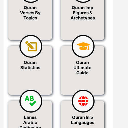
Quran
Quran Imp
Verses By
Figures &
Topics
Archetypes
Quran
Quran
Statistics
Ultimate
Guide
Lanes
Quran In 5
Arabic
Langauges
Dictionary