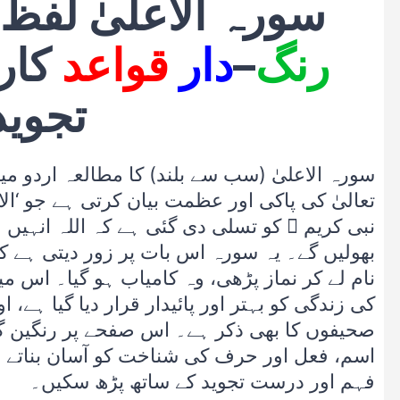
سورہ الاعلیٰ لفظ 
رنگ
–
دار
قواعد
کار
تجوید
سورہ الاعلیٰ (سب سے بلند) کا مطالعہ اردو می
تعالیٰ کی پاکی اور عظمت بیان کرتی ہے جو ‘ال
نبی کریم ﷺ کو تسلی دی گئی ہے کہ اللہ انہیں قر
بھولیں گے۔ یہ سورہ اس بات پر زور دیتی ہے کہ 
نام لے کر نماز پڑھی، وہ کامیاب ہو گیا۔ اس م
کی زندگی کو بہتر اور پائیدار قرار دیا گیا ہے
صحیفوں کا بھی ذکر ہے۔ اس صفحے پر رنگین گر
اسم، فعل اور حرف کی شناخت کو آسان بناتے ہی
فہم اور درست تجوید کے ساتھ پڑھ سکیں۔