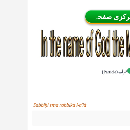
مرکزی صفحہ
حرف (Particle)
Sabbiḥi sma rabbika l-aʿlā