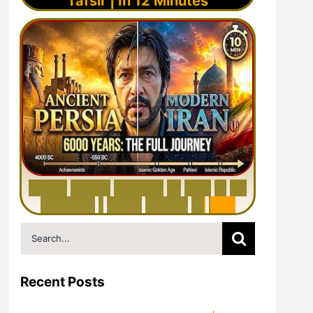
Tafsir | In 12 Minutes
6
0
0
0
Y
e
a
r
s
H
i
s
t
o
r
y
o
f
I
r
a
n
i
n
1
0
M
i
n
u
t
e
s
|
F
r
o
m
P
e
r
s
i
a
t
o
I
r
a
n
Search
for:
Recent Posts