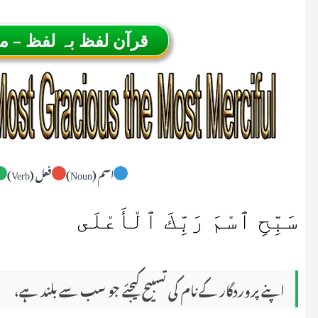
قرآن لفظ بہ لفظ – 
اسم (Noun)
فعل (Verb)
سَبِّحِ ٱسْمَ رَبِّكَ ٱلْأَعْلَى
اپنے پروردگار کے نام کی تسبیح کیجئے جو سب سے بلند ہے،