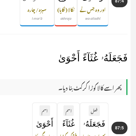
87:4
اور وہ جس نے
نکالا (اگایا)
سبزہ / چارہ
l-marʿā
akhraja
wa-alladhī
فَجَعَلَهُۥ غُثَآءً أَحْوَىٰ
پھر اسے کالا کوڑا کرکٹ بنا دیا۔
فعل
اسم
اسم
فَجَعَلَهُۥ
غُثَآءً
أَحْوَىٰ
87:5
پھر اسے بنا دیا
خشک کوڑا
سیاہ رنگ کا