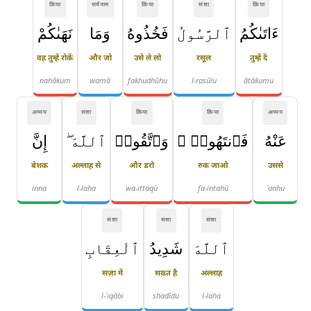
क्रिया
सर्वनाम
क्रिया
संज्ञा
क्रिया
ءَاتَىٰكُمُ
ٱلرَّسُولُ
فَخُذُوهُ
وَمَا
نَهَىٰكُمْ
वह तुम्हें रोकें
और जो
उसे ले लो
रसूल
तुम्हें दें
nahākum
wamā
fakhudhūhu
l-rasūlu
ātākumu
अव्यय
संज्ञा
क्रिया
क्रिया
अव्यय
عَنْهُ
فَٱنتَهُوا۟ ۚ
وَٱتَّقُوا۟
ٱللَّهَ ۖ
إِنَّ
बेशक
अल्लाह से
और डरो
रुक जाओ
उससे
inna
l-laha
wa-ittaqū
fa-intahū
ʿanhu
संज्ञा
संज्ञा
संज्ञा
ٱللَّهَ
شَدِيدُ
ٱلْعِقَابِ
सज़ा में
सख़्त है
अल्लाह
l-ʿiqābi
shadīdu
l-laha