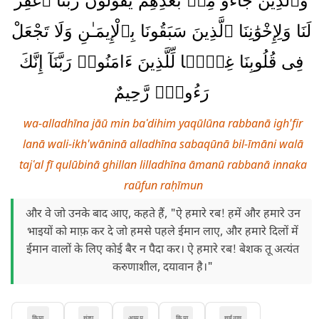
وَٱلَّذِينَ جَآءُو مِنۢ بَعْدِهِمْ يَقُولُونَ رَبَّنَا ٱغْفِرْ
لَنَا وَلِإِخْوَٰنِنَا ٱلَّذِينَ سَبَقُونَا بِٱلْإِيمَـٰنِ وَلَا تَجْعَلْ
فِى قُلُوبِنَا غِلًّۭا لِّلَّذِينَ ءَامَنُوا۟ رَبَّنَآ إِنَّكَ
رَءُوفٌۭ رَّحِيمٌ
wa-alladhīna jāū min baʿdihim yaqūlūna rabbanā igh'fir
lanā wali-ikh'wāninā alladhīna sabaqūnā bil-īmāni walā
tajʿal fī qulūbinā ghillan lilladhīna āmanū rabbanā innaka
raūfun raḥīmun
और वे जो उनके बाद आए, कहते हैं, "ऐ हमारे रब! हमें और हमारे उन
भाइयों को माफ़ कर दे जो हमसे पहले ईमान लाए, और हमारे दिलों में
ईमान वालों के लिए कोई बैर न पैदा कर। ऐ हमारे रब! बेशक तू अत्यंत
करुणाशील, दयावान है।"
क्रिया
संज्ञा
अव्यय
क्रिया
सर्वनाम