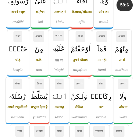
وَمَآ
أَفَآءَ
ٱللَّهُ
عَلَىٰ
رَسُولِهِۦ
59:6
अपने रसूल
को/पर
अल्लाह ने
दिलाया/लौटाया
और जो
rasūlihi
ʿalā
l-lahu
afāa
wamā
अव्यय
संज्ञा
अव्यय
क्रिया
अव्यय
अव्यय
عَلَيْهِ
مِنْهُمْ
فَمَآ
أَوْجَفْتُمْ
مِنْ
خَيْلٍۢ
घोड़े
कोई
उस पर
तुमने दौड़ाई
तो नहीं
उनसे
khaylin
min
ʿalayhi
awjaftum
famā
min'hum
संज्ञा
क्रिया
संज्ञा
अव्यय
संज्ञा
अव्यय
وَلَا
رِكَابٍۢ
وَلَـٰكِنَّ
ٱللَّهَ
يُسَلِّطُ
رُسُلَهُۥ
अपने रसूलों को
प्रभुत्व देता है
अल्लाह
लेकिन
ऊंट
और न
rusulahu
yusalliṭu
l-laha
walākinna
rikābin
walā
संज्ञा
अव्यय
संज्ञा
क्रिया
सर्वनाम
अव्यय