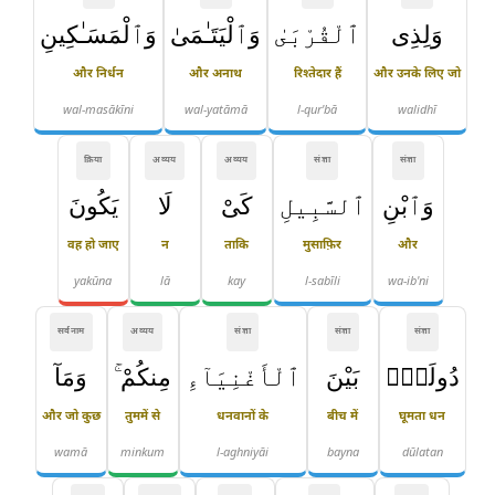
وَلِذِى
ٱلْقُرْبَىٰ
وَٱلْيَتَـٰمَىٰ
وَٱلْمَسَـٰكِينِ
और निर्धन
और अनाथ
रिश्तेदार हैं
और उनके लिए जो
wal-masākīni
wal-yatāmā
l-qur'bā
walidhī
क्रिया
अव्यय
अव्यय
संज्ञा
संज्ञा
وَٱبْنِ
ٱلسَّبِيلِ
كَىْ
لَا
يَكُونَ
वह हो जाए
न
ताकि
मुसाफ़िर
और
yakūna
lā
kay
l-sabīli
wa-ib'ni
सर्वनाम
अव्यय
संज्ञा
संज्ञा
संज्ञा
دُولَةًۢ
بَيْنَ
ٱلْأَغْنِيَآءِ
مِنكُمْ ۚ
وَمَآ
और जो कुछ
तुममें से
धनवानों के
बीच में
घूमता धन
wamā
minkum
l-aghniyāi
bayna
dūlatan