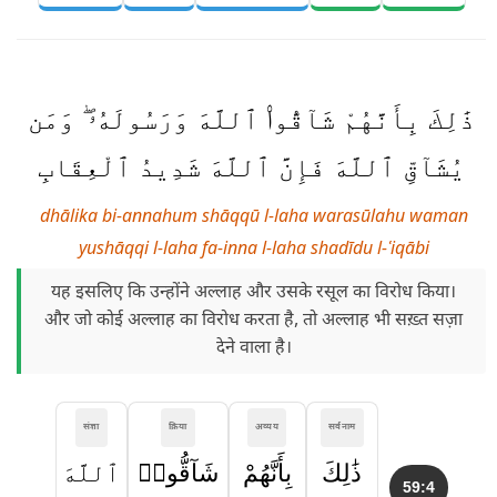
ذَٰلِكَ بِأَنَّهُمْ شَآقُّوا۟ ٱللَّهَ وَرَسُولَهُۥ ۖ وَمَن
يُشَآقِّ ٱللَّهَ فَإِنَّ ٱللَّهَ شَدِيدُ ٱلْعِقَابِ
dhālika bi-annahum shāqqū l-laha warasūlahu waman
yushāqqi l-laha fa-inna l-laha shadīdu l-ʿiqābi
यह इसलिए कि उन्होंने अल्लाह और उसके रसूल का विरोध किया।
और जो कोई अल्लाह का विरोध करता है, तो अल्लाह भी सख़्त सज़ा
देने वाला है।
संज्ञा
क्रिया
अव्यय
सर्वनाम
ذَٰلِكَ
بِأَنَّهُمْ
شَآقُّوا۟
ٱللَّهَ
59:4