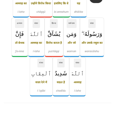
अल्लाह का
उन्होंने विरोध किया
इसलिए कि वे
यह
l-laha
shāqqū
bi-annahum
dhālika
अव्यय
संज्ञा
क्रिया
सर्वनाम
संज्ञा
وَرَسُولَهُۥ ۖ
وَمَن
يُشَآقِّ
ٱللَّهَ
فَإِنَّ
तो बेशक
अल्लाह का
विरोध करता है
और जो
और उसके रसूल का
fa-inna
l-laha
yushāqqi
waman
warasūlahu
संज्ञा
संज्ञा
संज्ञा
ٱللَّهَ
شَدِيدُ
ٱلْعِقَابِ
सज़ा देने में
सख़्त है
अल्लाह
l-ʿiqābi
shadīdu
l-laha