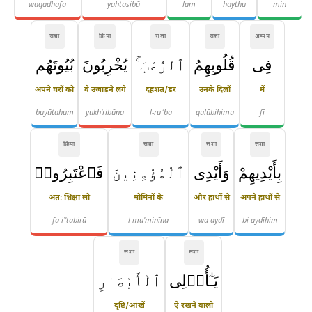
waqadhafa
yaḥtasibū
lam
ḥaythu
min
संज्ञा
क्रिया
संज्ञा
संज्ञा
अव्यय
فِى
قُلُوبِهِمُ
ٱلرُّعْبَ ۚ
يُخْرِبُونَ
بُيُوتَهُم
अपने घरों को
वे उजाड़ने लगे
दहशत/डर
उनके दिलों
में
buyūtahum
yukh'ribūna
l-ruʿ'ba
qulūbihimu
fī
क्रिया
संज्ञा
संज्ञा
संज्ञा
بِأَيْدِيهِمْ
وَأَيْدِى
ٱلْمُؤْمِنِينَ
فَٱعْتَبِرُوا۟
अतः शिक्षा लो
मोमिनों के
और हाथों से
अपने हाथों से
fa-iʿ'tabirū
l-mu'minīna
wa-aydī
bi-aydīhim
संज्ञा
संज्ञा
يَـٰٓأُو۟لِى
ٱلْأَبْصَـٰرِ
दृष्टि/आंखें
ऐ रखने वालो