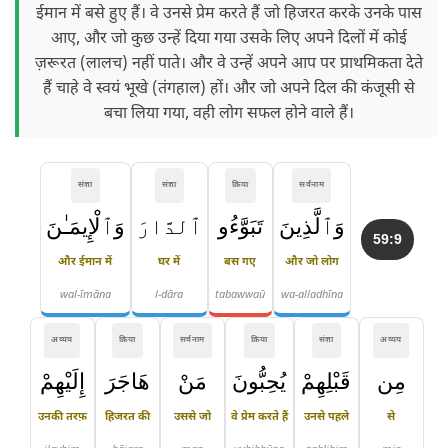
ईमान में बसे हुए हैं। वे उनसे प्रेम करते हैं जो हिजरत करके उनके पास
आए, और जो कुछ उन्हें दिया गया उसके लिए अपने दिलों में कोई
ज़रूरत (लालच) नहीं पाते। और वे उन्हें अपने आप पर प्राथमिकता देते
हैं चाहे वे स्वयं भूखे (तंगहाल) हों। और जो अपने दिल की कंजूसी से
बचा लिया गया, वही लोग सफल होने वाले हैं।
संज्ञा
संज्ञा
क्रिया
सर्वनाम
وَٱلَّذِينَ
تَبَوَّءُو
ٱلدَّارَ
وَٱلْإِيمَـٰنَ
59:9
और ईमान में
घर में
बस गए
और जो लोग
wal-īmāna
l-dāra
tabawwaū
wa-alladhīna
अव्यय
क्रिया
सर्वनाम
क्रिया
संज्ञा
अव्यय
مِن
قَبْلِهِمْ
يُحِبُّونَ
مَنْ
هَاجَرَ
إِلَيْهِمْ
उनकी तरफ़
हिजरत की
उससे जो
वे प्रेम करते हैं
उनसे पहले
से