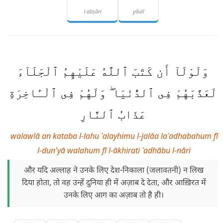
l-abṣāri
yāulī
وَلَوْلَآ أَن كَتَبَ ٱللَّهُ عَلَيْهِمُ ٱلْجَلَآءَ
لَعَذَّبَهُمْ فِى ٱلدُّنْيَا ۖ وَلَهُمْ فِى ٱلْـَٔاخِرَةِ
عَذَابُ ٱلنَّارِ
walawlā an kataba l-lahu ʿalayhimu l-jalāa laʿadhabahum fī
l-dun'yā walahum fī l-ākhirati ʿadhābu l-nāri
और यदि अल्लाह ने उनके लिए देश-निकाला (जलावतनी) न लिख
दिया होता, तो वह उन्हें दुनिया ही में अज़ाब दे देता, और आख़िरत में
उनके लिए आग का अज़ाब तो है ही।