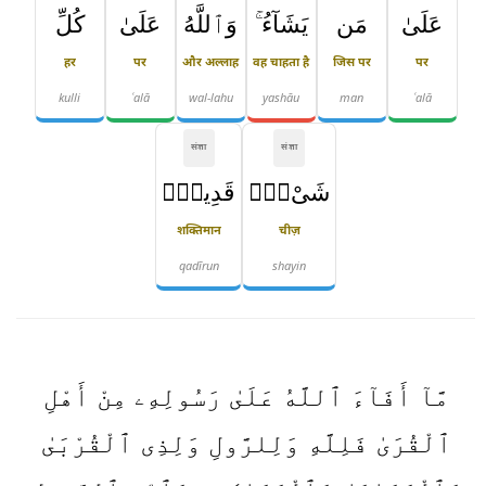
عَلَىٰ
مَن
يَشَآءُ ۚ
وَٱللَّهُ
عَلَىٰ
كُلِّ
हर
पर
और अल्लाह
वह चाहता है
जिस पर
पर
kulli
ʿalā
wal-lahu
yashāu
man
ʿalā
संज्ञा
संज्ञा
شَىْءٍۢ
قَدِيرٌۭ
शक्तिमान
चीज़
qadīrun
shayin
مَّآ أَفَآءَ ٱللَّهُ عَلَىٰ رَسُولِهِۦ مِنْ أَهْلِ
ٱلْقُرَىٰ فَلِلَّهِ وَلِلرَّولِ وَلِذِى ٱلْقُرْبَىٰ