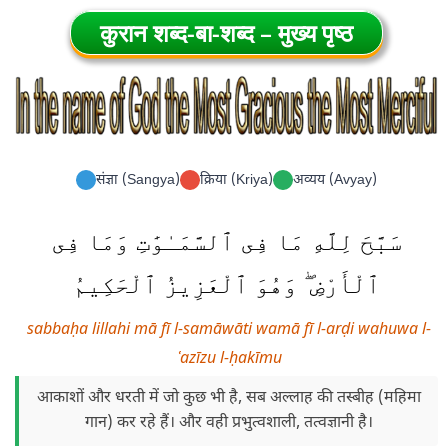
कुरान शब्द-बा-शब्द – मुख्य पृष्ठ
संज्ञा (Sangya)
क्रिया (Kriya)
अव्यय (Avyay)
سَبَّحَ لِلَّهِ مَا فِى ٱلسَّمَـٰوَٰتِ وَمَا فِى
ٱلْأَرْضِ ۖ وَهُوَ ٱلْعَزِيزُ ٱلْحَكِيمُ
sabbaḥa lillahi mā fī l-samāwāti wamā fī l-arḍi wahuwa l-
ʿazīzu l-ḥakīmu
आकाशों और धरती में जो कुछ भी है, सब अल्लाह की तस्बीह (महिमा
गान) कर रहे हैं। और वही प्रभुत्वशाली, तत्वज्ञानी है।