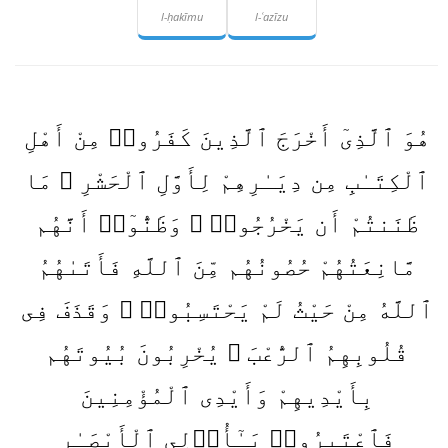
l-ḥakīmu
l-ʿazīzu
هُوَ ٱلَّذِىٓ أَخْرَجَ ٱلَّذِينَ كَفَرُوا۟ مِنْ أَهْلِ
ٱلْكِتَـٰبِ مِن دِيَـٰرِهِمْ لِأَوَّلِ ٱلْحَشْرِ ۚ مَا
ظَنَنتُمْ أَن يَخْرُجُوا۟ ۖ وَظَنُّوٓا۟ أَنَّهُم
مَّانِعَتُهُمْ حُصُونُهُم مِّنَ ٱللَّهِ فَأَتَىٰهُمُ
ٱللَّهُ مِنْ حَيْثُ لَمْ يَحْتَسِبُوا۟ ۖ وَقَذَفَ فِى
قُلُوبِهِمُ ٱلرُّعْبَ ۚ يُخْرِبُونَ بُيُوتَهُم
بِأَيْدِيهِمْ وَأَيْدِى ٱلْمُؤْمِنِينَ
فَٱعْتَبِرُوا۟ يَـٰٓأُو۟لِى ٱلْأَبْصَـٰرِ