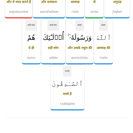
और वे मदद करते हैं
और प्रसन्नता
अल्लाह
से
अनुग्रह
wayanṣurūna
wariḍ'wānan
l-lahi
mina
faḍlan
सर्वनाम
सर्वनाम
संज्ञा
संज्ञा
ٱللَّهَ
وَرَسُولَهُۥٓ ۚ
أُو۟لَـٰٓئِكَ
هُمُ
वे ही
वही लोग
और उसके रसूल की
अल्लाह की
humu
ulāika
warasūlahu
l-laha
संज्ञा
ٱلصَّـٰدِقُونَ
सच्चे हैं
l-ṣādiqūna