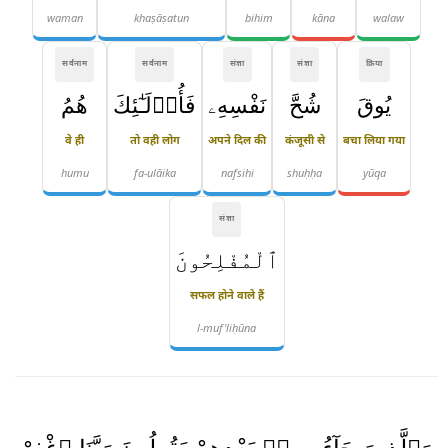
waman
khaṣāṣatun
bihim
kāna
walaw
सर्वनाम
सर्वनाम
संज्ञा
संज्ञा
क्रिया
يُوقَ
شُحَّ
نَفْسِهِۦ
فَأُو۟لَـٰٓئِكَ
هُمُ
वे ही
तो वही लोग
अपने दिल की
कंजूसी से
बचा लिया गया
humu
fa-ulāika
nafsihi
shuḥḥa
yūqa
संज्ञा
ٱلْمُفْلِحُونَ
सफल होने वाले हैं
l-muf'liḥūna