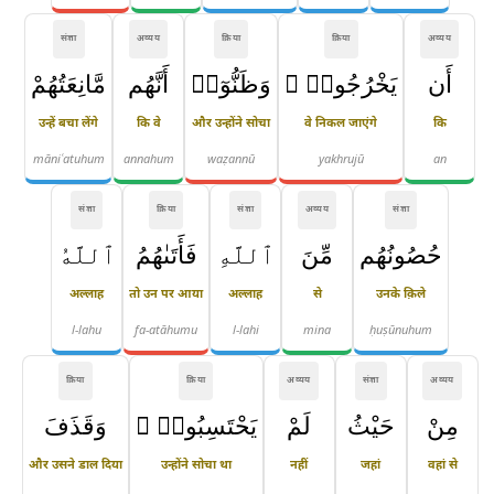
संज्ञा
अव्यय
क्रिया
क्रिया
अव्यय
أَن
يَخْرُجُوا۟ ۖ
وَظَنُّوٓا۟
أَنَّهُم
مَّانِعَتُهُمْ
उन्हें बचा लेंगे
कि वे
और उन्होंने सोचा
वे निकल जाएंगे
कि
māniʿatuhum
annahum
waẓannū
yakhrujū
an
संज्ञा
क्रिया
संज्ञा
अव्यय
संज्ञा
حُصُونُهُم
مِّنَ
ٱللَّهِ
فَأَتَىٰهُمُ
ٱللَّهُ
अल्लाह
तो उन पर आया
अल्लाह
से
उनके क़िले
l-lahu
fa-atāhumu
l-lahi
mina
ḥuṣūnuhum
क्रिया
क्रिया
अव्यय
संज्ञा
अव्यय
مِنْ
حَيْثُ
لَمْ
يَحْتَسِبُوا۟ ۖ
وَقَذَفَ
और उसने डाल दिया
उन्होंने सोचा था
नहीं
जहां
वहां से