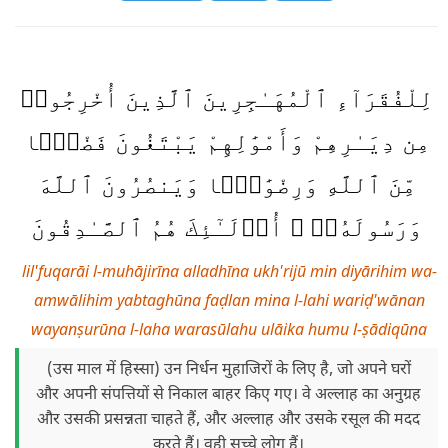
لِلْفُقَرَآءِ ٱلْمُهَـٰجِرِينَ ٱلَّذِينَ أُخْرِجُوا۟
مِن دِيَـٰرِهِمْ وَأَمْوَٰلِهِمْ يَبْتَغُونَ فَضْلًۭا
مِّنَ ٱللَّهِ وَرِضْوَٰنًۭا وَيَنصُرُونَ ٱللَّهَ
وَرَسُولَهُۥٓ ۚ أُو۟لَـٰٓئِكَ هُمُ ٱلصَّـٰدِقُونَ
lil'fuqarāi l-muhājirīna alladhīna ukh'rijū min diyārihim wa-
amwālihim yabtaghūna faḍlan mina l-lahi wariḍ'wānan
wayanṣurūna l-laha warasūlahu ulāika humu l-ṣādiqūna
(उस माल में हिस्सा) उन निर्धन मुहाजिरों के लिए है, जो अपने घरों
और अपनी संपत्तियों से निकाल बाहर किए गए। वे अल्लाह का अनुग्रह
और उसकी प्रसन्नता चाहते हैं, और अल्लाह और उसके रसूल की मदद
करते हैं। वही सच्चे लोग हैं।