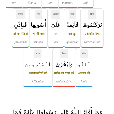
aw
līnatin
min
qaṭaʿtum
mā
अव्यय
संज्ञा
अव्यय
संज्ञा
क्रिया
تَرَكْتُمُوهَا
قَآئِمَةً
عَلَىٰٓ
أُصُولِهَا
فَبِإِذْنِ
तो अनुमति से
अपनी जड़ों
पर
खड़े हुए
उन्हें छोड़ दिया
fabi-idh'ni
uṣūlihā
ʿalā
qāimatan
taraktumūhā
संज्ञा
क्रिया
संज्ञा
ٱللَّهِ
وَلِيُخْزِىَ
ٱلْفَـٰسِقِينَ
अवज्ञाकारियों को
ताकि वह रुस्वा करे
अल्लाह की
l-fāsiqīna
waliyukh'ziya
l-lahi
وَمَآ أَفَآءَ ٱللَّهُ عَلَىٰ رَسُولِهِۦ مِنْهُمْ فَمَآ