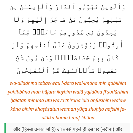
وَٱلَّذِينَ تَبَوَّءُو ٱلدَّارَ وَٱلْإِيمَـٰنَ مِن
قَبْلِهِمْ يُحِبُّونَ مَنْ هَاجَرَ إِلَيْهِمْ وَلَا
يَجِدُونَ فِى صُدُورِهِمْ حَاجَةًۭ مِّمَّآ
أُوتُوا۟ وَيُؤْثِرُونَ عَلَىٰٓ أَنفُسِهِمْ وَلَوْ
كَانَ بِهِمْ خَصَاصَةٌۭ ۚ وَمَن يُوقَ شُحَّ
نَفْسِهِۦ فَأُو۟لَـٰٓئِكَ هُمُ ٱلْمُفْلِحُونَ
wa-alladhīna tabawwaū l-dāra wal-īmāna min qablihim
yuḥibbūna man hājara ilayhim walā yajidūna fī ṣudūrihim
ḥājatan mimmā ūtū wayu'thirūna ʿalā anfusihim walaw
kāna bihim khaṣāṣatun waman yūqa shuḥḥa nafsihi fa-
ulāika humu l-muf'liḥūna
और (हिस्सा उनका भी है) जो उनसे पहले ही इस घर (मदीना) और