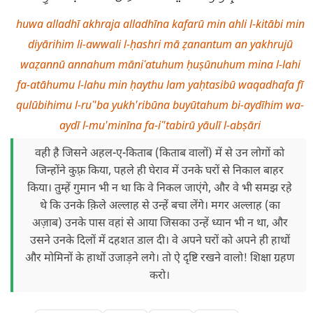
huwa alladhī akhraja alladhīna kafarū min ahli l-kitābi min
diyārihim li-awwali l-ḥashri mā ẓanantum an yakhrujū
waẓannū annahum māniʿatuhum ḥuṣūnuhum mina l-lahi
fa-atāhumu l-lahu min ḥaythu lam yaḥtasibū waqadhafa fī
qulūbihimu l-ruʿ'ba yukh'ribūna buyūtahum bi-aydīhim wa-
aydī l-mu'minīna fa-iʿ'tabirū yāulī l-abṣāri
वही है जिसने अहल-ए-किताब (किताब वालों) में से उन लोगों को
जिन्होंने कुफ़्र किया, पहले ही घेराव में उनके घरों से निकाल बाहर
किया। तुम्हें गुमान भी न था कि वे निकल जाएंगे, और वे भी समझ रहे
थे कि उनके क़िले अल्लाह से उन्हें बचा लेंगे। मगर अल्लाह (का
अज़ाब) उनके पास वहां से आया जिसका उन्हें ध्यान भी न था, और
उसने उनके दिलों में दहशत डाल दी। वे अपने घरों को अपने ही हाथों
और मोमिनों के हाथों उजाड़ने लगे। तो ऐ दृष्टि रखने वालो! शिक्षा ग्रहण
करो।