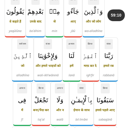
وَٱلَّذِينَ
جَآءُو
مِنۢ
بَعْدِهِمْ
يَقُولُونَ
59:10
वे कहते हैं
उनके बाद
से
आए
और जो लोग
yaqūlūna
baʿdihim
min
jāū
wa-alladhīna
सर्वनाम
संज्ञा
अव्यय
क्रिया
संज्ञा
رَبَّنَا
ٱغْفِرْ
لَنَا
وَلِإِخْوَٰنِنَا
ٱلَّذِينَ
जो
और हमारे भाइयों को
हमें
माफ़ कर दे
हमारे रब
alladhīna
wali-ikh'wāninā
lanā
igh'fir
rabbanā
अव्यय
क्रिया
अव्यय
संज्ञा
क्रिया
سَبَقُونَا
بِٱلْإِيمَـٰنِ
وَلَا
تَجْعَلْ
فِى
में
बना/पैदा कर
और न
ईमान के साथ
हमसे पहले आए
fī
tajʿal
walā
bil-īmāni
sabaqūnā