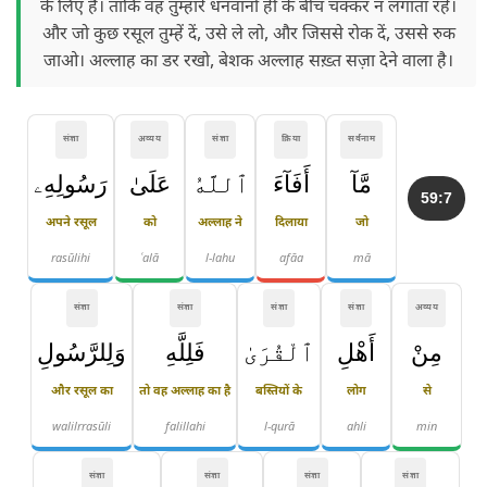
के लिए है। ताकि वह तुम्हारे धनवानों ही के बीच चक्कर न लगाता रहे।
और जो कुछ रसूल तुम्हें दें, उसे ले लो, और जिससे रोक दें, उससे रुक
जाओ। अल्लाह का डर रखो, बेशक अल्लाह सख़्त सज़ा देने वाला है।
संज्ञा
अव्यय
संज्ञा
क्रिया
सर्वनाम
مَّآ
أَفَآءَ
ٱللَّهُ
عَلَىٰ
رَسُولِهِۦ
59:7
अपने रसूल
को
अल्लाह ने
दिलाया
जो
rasūlihi
ʿalā
l-lahu
afāa
mā
संज्ञा
संज्ञा
संज्ञा
संज्ञा
अव्यय
مِنْ
أَهْلِ
ٱلْقُرَىٰ
فَلِلَّهِ
وَلِلرَّسُولِ
और रसूल का
तो वह अल्लाह का है
बस्तियों के
लोग
से
walilrrasūli
falillahi
l-qurā
ahli
min
संज्ञा
संज्ञा
संज्ञा
संज्ञा