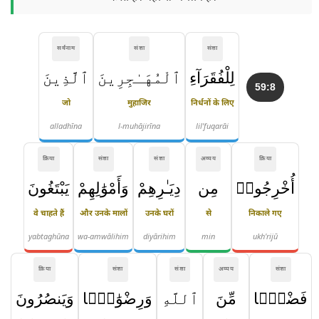
सर्वनाम
संज्ञा
संज्ञा
لِلْفُقَرَآءِ
ٱلْمُهَـٰجِرِينَ
ٱلَّذِينَ
59:8
जो
मुहाजिर
निर्धनों के लिए
alladhīna
l-muhājirīna
lil'fuqarāi
क्रिया
संज्ञा
संज्ञा
अव्यय
क्रिया
أُخْرِجُوا۟
مِن
دِيَـٰرِهِمْ
وَأَمْوَٰلِهِمْ
يَبْتَغُونَ
वे चाहते हैं
और उनके मालों
उनके घरों
से
निकाले गए
yabtaghūna
wa-amwālihim
diyārihim
min
ukh'rijū
क्रिया
संज्ञा
संज्ञा
अव्यय
संज्ञा
فَضْلًۭا
مِّنَ
ٱللَّهِ
وَرِضْوَٰنًۭا
وَيَنصُرُونَ