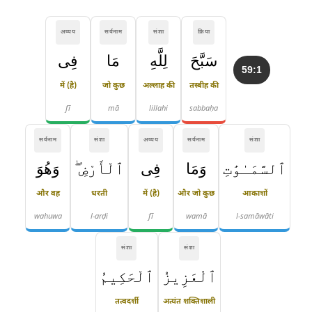
अव्यय
सर्वनाम
संज्ञा
क्रिया
سَبَّحَ
لِلَّهِ
مَا
فِى
59:1
में (है)
जो कुछ
अल्लाह की
तस्बीह की
fī
mā
lillahi
sabbaḥa
सर्वनाम
संज्ञा
अव्यय
सर्वनाम
संज्ञा
ٱلسَّمَـٰوَٰتِ
وَمَا
فِى
ٱلْأَرْضِ ۖ
وَهُوَ
और वह
धरती
में (है)
और जो कुछ
आकाशों
wahuwa
l-arḍi
fī
wamā
l-samāwāti
संज्ञा
संज्ञा
ٱلْعَزِيزُ
ٱلْحَكِيمُ
तत्वदर्शी
अत्यंत शक्तिशाली