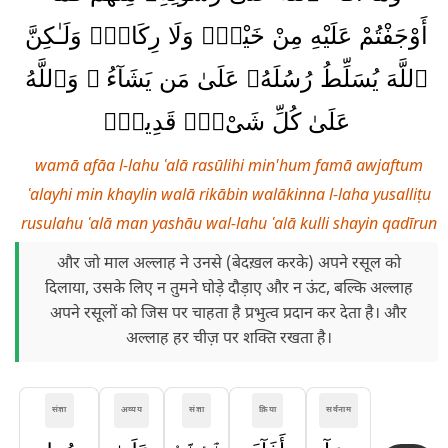
أَوْجَفْتُمْ عَلَيْهِ مِنْ خَيْلٍۢ وَلَا رِكَابٍۢ وَلَـٰكِنَّ
ٱللَّهَ يُسَلِّطُ رُسُلَهُۥ عَلَىٰ مَن يَشَآءُ ۚ وَٱللَّهُ
عَلَىٰ كُلِّ شَىْءٍۢ قَدِيرٌۭ
wamā afāa l-lahu ʿalā rasūlihi min'hum famā awjaftum
ʿalayhi min khaylin walā rikābin walākinna l-laha yusalliṭu
rusulahu ʿalā man yashāu wal-lahu ʿalā kulli shayin qadīrun
और जो माल अल्लाह ने उनसे (बेदख़ल करके) अपने रसूल को
दिलाया, उसके लिए न तुमने घोड़े दौड़ाए और न ऊंट, बल्कि अल्लाह
अपने रसूलों को जिस पर चाहता है प्रभुत्व प्रदान कर देता है। और
अल्लाह हर चीज़ पर शक्ति रखता है।
संज्ञा
अव्यय
संज्ञा
क्रिया
सर्वनाम