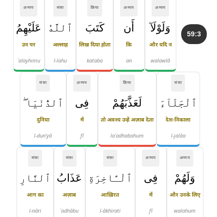
अव्यय
संज्ञा
क्रिया
अव्यय
अव्यय
وَلَوْلَآ
أَن
كَتَبَ
ٱللَّهُ
عَلَيْهِمُ
59:3
उन पर
अल्लाह
लिख दिया होता
कि
और यदि न
ʿalayhimu
l-lahu
kataba
an
walawlā
संज्ञा
अव्यय
क्रिया
संज्ञा
ٱلْجَلَآءَ
لَعَذَّبَهُمْ
فِى
ٱلدُّنْيَا ۖ
दुनिया
में
तो अवश्य उन्हें अज़ाब देता
देश-निकाला
l-dun'yā
fī
laʿadhabahum
l-jalāa
संज्ञा
संज्ञा
संज्ञा
अव्यय
अव्यय
وَلَهُمْ
فِى
ٱلْـَٔاخِرَةِ
عَذَابُ
ٱلنَّارِ
आग का
अज़ाब
आख़िरत
में
और उनके लिए
l-nāri
ʿadhābu
l-ākhirati
fī
walahum