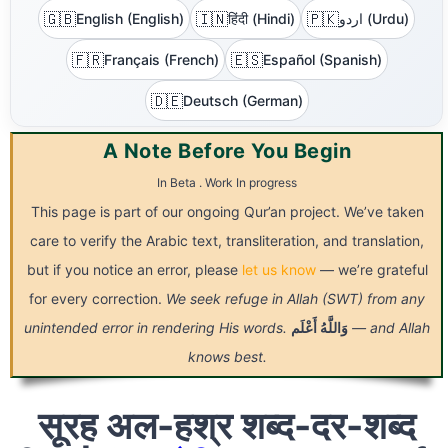
🇬🇧
🇮🇳
🇵🇰
English (English)
हिंदी (Hindi)
اردو (Urdu)
🇫🇷
🇪🇸
Français (French)
Español (Spanish)
🇩🇪
Deutsch (German)
A Note Before You Begin
In Beta . Work In progress
This page is part of our ongoing Qur’an project. We’ve taken
care to verify the Arabic text, transliteration, and translation,
but if you notice an error, please
let us know
— we’re grateful
for every correction.
We seek refuge in Allah (SWT) from any
unintended error in rendering His words.
أَعْلَم
وَاللَّهُ
— and Allah
knows best.
सूरह अल-हश्र शब्द-दर-शब्द