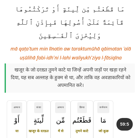
مَا قَطَعْتُم مِّن لِّينَةٍ أَوْ تَرَكْتُمُوهَا
قَآئِمَةً عَلَىٰٓ أُصُولِهَا فَبِإِذْنِ ٱللَّهِ
وَلِيُخْزِىَ ٱلْفَـٰسِقِينَ
mā qaṭaʿtum min līnatin aw taraktumūhā qāimatan ʿalā
uṣūlihā fabi-idh'ni l-lahi waliyukh'ziya l-fāsiqīna
खजूर के जो दरख़्त तुमने काटे या जिन्हें अपनी जड़ों पर खड़ा रहने
दिया, यह सब अल्लाह के हुक्म से था, और ताकि वह अवज्ञाकारियों को
अपमानित करे।
अव्यय
संज्ञा
अव्यय
क्रिया
सर्वनाम
مَا
قَطَعْتُم
مِّن
لِّينَةٍ
أَوْ
59:5
या
खजूर के दरख़्त
में से
तुमने काटे
जो कुछ