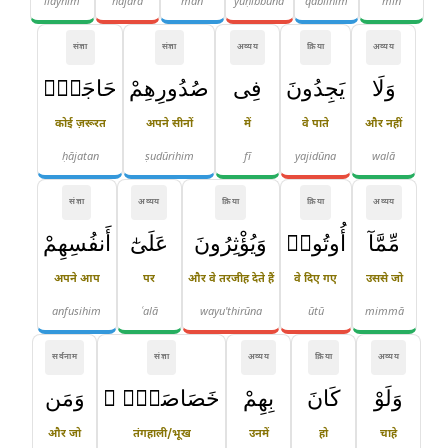
ilayhim
hājara
man
yuḥibbūna
qablihim
min
संज्ञा
संज्ञा
अव्यय
क्रिया
अव्यय
وَلَا
يَجِدُونَ
فِى
صُدُورِهِمْ
حَاجَةًۭ
कोई ज़रूरत
अपने सीनों
में
वे पाते
और नहीं
ḥājatan
ṣudūrihim
fī
yajidūna
walā
संज्ञा
अव्यय
क्रिया
क्रिया
अव्यय
مِّمَّآ
أُوتُوا۟
وَيُؤْثِرُونَ
عَلَىٰٓ
أَنفُسِهِمْ
अपने आप
पर
और वे तरजीह देते हैं
वे दिए गए
उससे जो
anfusihim
ʿalā
wayu'thirūna
ūtū
mimmā
सर्वनाम
संज्ञा
अव्यय
क्रिया
अव्यय
وَلَوْ
كَانَ
بِهِمْ
خَصَاصَةٌۭ ۚ
وَمَن
और जो
तंगहाली/भूख
उनमें
हो
चाहे