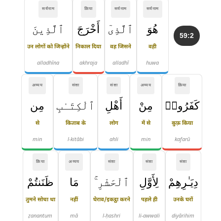
सर्वनाम
क्रिया
सर्वनाम
सर्वनाम
هُوَ
ٱلَّذِىٓ
أَخْرَجَ
ٱلَّذِينَ
59:2
उन लोगों को जिन्होंने
निकाल दिया
वह जिसने
वही
alladhīna
akhraja
alladhī
huwa
अव्यय
संज्ञा
संज्ञा
अव्यय
क्रिया
كَفَرُوا۟
مِنْ
أَهْلِ
ٱلْكِتَـٰبِ
مِن
से
किताब के
लोग
में से
कुफ़्र किया
min
l-kitābi
ahli
min
kafarū
क्रिया
अव्यय
संज्ञा
संज्ञा
संज्ञा
دِيَـٰرِهِمْ
لِأَوَّلِ
ٱلْحَشْرِ ۚ
مَا
ظَنَنتُمْ
तुमने सोचा था
नहीं
घेराव/इकट्ठा करने
पहले ही
उनके घरों
ẓanantum
mā
l-ḥashri
li-awwali
diyārihim