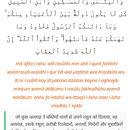
وَٱلْيَتَـٰمَىٰ وَٱلْمَسَـٰكِينِ وَٱبْنِ ٱلسَّبِيلِ
كَىْ لَا يَكُونَ دُولَةًۢ بَيْنَ ٱلْأَغْنِيَآءِ مِنكُمْ ۚ
وَمَآ ءَاتَىٰكُمُ ٱلرَّسُولُ فَخُذُوهُ وَمَا
نَهَىٰكُمْ عَنْهُ فَٱنتَهُوا۟ ۚ وَٱتَّقُوا۟ ٱللَّهَ ۖ إِنَّ
ٱللَّهَ شَدِيدُ ٱلْعِقَابِ
mā afāa l-lahu ʿalā rasūlihi min ahli l-qurā falillahi
walilrrasūli walidhī l-qur'bā wal-yatāmā wal-masākīni wa-
ib'ni l-sabīli kay lā yakūna dūlatan bayna l-aghniyāi
minkum wamā ātākumu l-rasūlu fakhudhūhu wamā
nahākum ʿanhu fa-intahū wa-ittaqū l-laha inna l-laha
shadīdu l-ʿiqābi
जो कुछ अल्लाह ने बस्तियों वालों से अपने रसूल को दिलाया, वह
अल्लाह, उसके रसूल, क़रीबी रिश्तेदारों, अनाथों, निर्धनों और मुसाफ़िरों