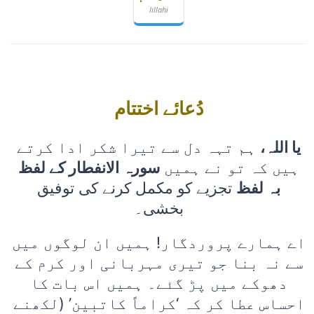
lillahi
دُعائے اختتام
یا اللہ،
ہم تہہ دل سے تیرا شکر ادا کرتے
ہیں کہ تو نے ہمیں
سورہ الانفطار کے لفظ
بہ لفظ
تجزیے کو مکمل کرنے کی توفیق
بخشی۔
اے ہمارے پروردگار! ہمیں ان لوگوں میں
سے نہ بنا جو تیری مہربانی اور کرم کے
دھوکے میں پڑ گئے۔ ہمیں اس بات کا
احساس عطا کر کہ ‘کراماً کاتبین’ (لکھنے