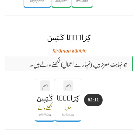
laḥāfiẓīna
ʿalaykum
wa-inna
كِرَامًۭا كَـٰتِبِينَ
Kirāman kātibīn
جو نہایت معزز ہیں، (تمہارے اعمال) لکھنے والے ہیں۔
اسم
اسم
كِرَامًۭا
كَـٰتِبِينَ
82:11
معزز
لکھنے والے
kātibīna
kirāman