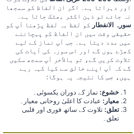
اور دہراتا ہے۔ اگر ان الفاظ کو سمجھا
نہ جائے تو ذہن اکثر بھٹک جاتا ہے۔
سورہ الانفطار
کو لفظ بہ لفظ پڑھنا آپ کو
حقیقی وقت میں ان الفاظ کو پہچاننے
میں مدد دیتا ہے۔ جب آپ نماز کے لیے
کھڑے ہوں گے اور اس سورہ کی آیات کی
تلاوت کریں گے، تو بالآخر آپ سمجھ سکیں
گے کہ آپ اپنے خالق سے کیا کہہ رہے
ہیں، جس کا نتیجہ یہ ہوگا:
خشوع:
نماز کے دوران یکسوئی۔
معیار:
عبادت کا اعلیٰ روحانی معیار۔
تعلق:
تلاوت کے ساتھ فوری اور قلبی
تعلق۔