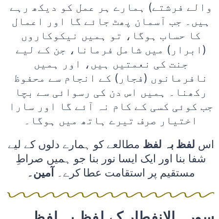
والے فرشتے) ہمارے ہر عمل کو دیکھ رہے
ہیں۔ جب آسمان پھٹ جائے گا اور اعمال
کا حساب ہوگا، تو ہمیں نیکوکاروں
(ابرار) میں شامل فرمانا، جن کے لیے
جنت کی نعمتیں ہیں، اور ہمیں
نافرمانوں (فجار) کے انجام سے محفوظ
رکھنا۔ ہمیں اس دن کی رسوائی سے بچا
جب کوئی کسی کے کام نہ آئے گا اور سارا
اختیار صرف تیرے ہاتھ میں ہوگا۔
اس
لفظ بہ لفظ
مطالعے کو ہمارے دلوں کے لیے
شفا بنا اور ایک ایسا نور بنا جو ہمیں صراطِ
مستقیم پر استقامت عطا کرے۔
آمین۔
سورہ الانفطار کے لفظ بہ لفظ