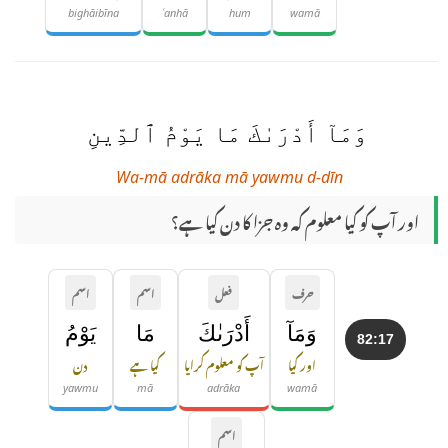
bighāibīna
ʿanhā
hum
wamā
وَمَآ أَدْرَىٰكَ مَا يَوْمُ ٱلدِّينِ
Wa-mā adrāka mā yawmu d-dīn
اور آپ کو کیا معلوم کہ وہ جزا کا دن کیا ہے؟
حرف
فعل
اسم
اسم
وَمَآ
أَدْرَىٰكَ
مَا
يَوْمُ
82:17
اور کیا
آپ کو معلوم کرایا
کیا ہے
دن
yawmu
mā
adrāka
wamā
اسم