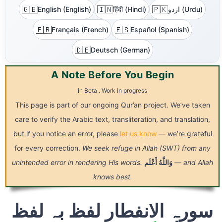
🇬🇧
🇮🇳
🇵🇰
اردو (Urdu)
हिंदी (Hindi)
English (English)
🇫🇷
🇪🇸
Français (French)
Español (Spanish)
🇩🇪
Deutsch (German)
A Note Before You Begin
In Beta . Work In progress
This page is part of our ongoing Qur’an project. We’ve taken
care to verify the Arabic text, transliteration, and translation,
but if you notice an error, please
let us know
— we’re grateful
for every correction.
We seek refuge in Allah (SWT) from any
— and Allah
وَاللَّهُ
أَعْلَم
unintended error in rendering His words.
knows best.
سورہ الانفطار لفظ بہ لفظ