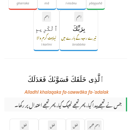
gharraka
mā
l-insānu
yāayyuhā
اسم
اسم
بِرَبِّكَ
ٱلْكَرِيمِ
تیرے رب کے بارے میں
نہایت کرم والا
l-karīmi
birabbika
ٱلَّذِى خَلَقَكَ فَسَوَّىٰكَ فَعَدَلَكَ
Alladhī khalaqaka fa-sawwāka fa-ʿadalak
جس نے تجھے پیدا کیا، پھر تجھے ٹھیک کیا، پھر تجھے اعتدال پر رکھا۔
اسم ضمیر
فعل
فعل
فعل