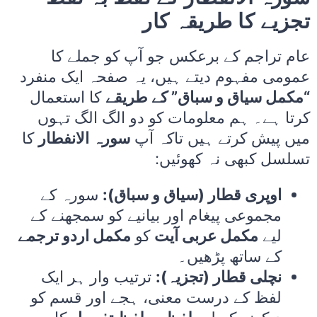
تجزیے کا طریقہ کار
عام تراجم کے برعکس جو آپ کو جملے کا
عمومی مفہوم دیتے ہیں، یہ صفحہ ایک منفرد
“مکمل سیاق و سباق” کے طریقے
کا استعمال
کرتا ہے۔ ہم معلومات کو دو الگ الگ تہوں
میں پیش کرتے ہیں تاکہ آپ
سورہ الانفطار
کا
تسلسل کبھی نہ کھوئیں:
اوپری قطار (سیاق و سباق):
سورہ کے
مجموعی پیغام اور بیانیے کو سمجھنے کے
لیے
مکمل عربی آیت
کو
مکمل اردو ترجمے
کے ساتھ پڑھیں۔
نچلی قطار (تجزیہ):
ترتیب وار ہر ایک
لفظ کے درست معنی، ہجے اور قسم کو