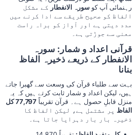
رہنمائی آپ کو
سورہ الانفطار
کے مشکل
الفاظ کو صحیح طریقے سے ادا کرنے میں
مدد دیتی ہے اور آواز کو براہ راست
معنی سے جوڑتی ہے۔
قرآنی اعداد و شمار: سورہ
الانفطار کے ذریعے ذخیرہ الفاظ
بنانا
بہت سے طلباء قرآن کی وسعت سے گھبرا جاتے
ہیں، لیکن اعداد و شمار ثابت کرتے ہیں کہ یہ
منزل قابلِ حصول ہے۔ قرآن تقریباً
77,797 کل
الفاظ
پر مشتمل ہے، لیکن الفاظ کا
ذخیرہ بار بار دہرایا جاتا ہے۔
کل منفرد الفاظ:
تقریباً 14,870۔