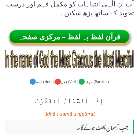
آپ ان الٰہی انتباہات کو مکمل فہم اور درست
تجوید کے ساتھ پڑھ سکیں۔
قرآن لفظ بہ لفظ – مرکزی صفحہ
حرف (Particle)
فعل (Verb)
اسم (Noun)
إِذَا ٱلسَّمَآءُ ٱنفَطَرَتْ
Idhā s-samā'u nfaṭarat
جب آسمان پھٹ جائے گا۔