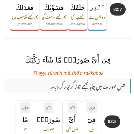
ٱلَّذِى
خَلَقَكَ
فَسَوَّىٰكَ
فَعَدَلَكَ
82:7
وہ جس نے
تجھے پیدا کیا
پھر تجھے درست کیا
پھر تجھے متناسب بنایا
faʿadalaka
fasawwāka
khalaqaka
alladhī
فِىٓ أَىِّ صُورَةٍۢ مَّا شَآءَ رَكَّبَكَ
Fī ayyi ṣūratin mā shāʾa rakkabak
جس صورت میں چاہا تجھے جوڑ کر تیار کر دیا۔
حرف
اسم
اسم
حرف
فِىٓ
أَىِّ
صُورَةٍۢ
مَّا
82:8
میں
جس بھی
صورت
جو