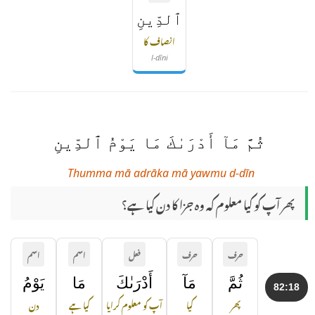
ٱلدِّينِ
انصاف کا
l-dīni
ثُمَّ مَآ أَدْرَىٰكَ مَا يَوْمُ ٱلدِّينِ
Thumma mā adrāka mā yawmu d-dīn
پھر آپ کو کیا معلوم کہ وہ جزا کا دن کیا ہے؟
حرف
حرف
فعل
اسم
اسم
ثُمَّ
مَآ
أَدْرَىٰكَ
مَا
يَوْمُ
82:18
پھر
کیا
آپ کو معلوم کرایا
کیا ہے
دن