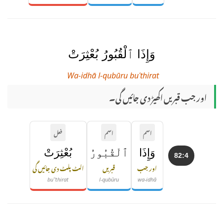
وَإِذَا ٱلْقُبُورُ بُعْثِرَتْ
Wa-idhā l-qubūru buʿthirat
اور جب قبریں اکھیڑ دی جائیں گی۔
اسم
اسم
فعل
وَإِذَا
ٱلْقُبُورُ
بُعْثِرَتْ
82:4
اور جب
قبریں
الٹ پلٹ دی جائیں گی
buʿ'thirat
l-qubūru
wa-idhā