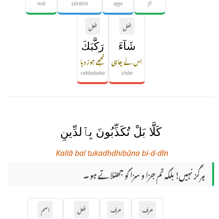
mā
ṣūratin
ayyi
fī
فعل
فعل
شَآءَ
رَكَّبَكَ
اس نے چاہی
تجھے جوڑ دیا
rakkabaka
shāa
كَلَّا بَلْ تُكَذِّبُونَ بِٱلدِّينِ
Kallā bal tukadhdhibūna bi-d-dīn
ہرگز نہیں! بلکہ تم جزا و سزا کو جھٹلاتے ہو۔
حرف
حرف
فعل
اسم