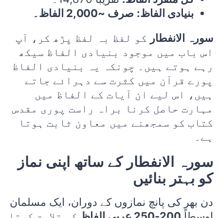
بنیادی الفاظ:
صرف ~2,000 الفاظ۔
سورہ الانفطار
کو لفظ بہ لفظ پڑھ کر، آپ
اس باب میں موجود بنیادی الفاظ سیکھ
رہے ہوتے ہیں۔ چونکہ یہ بنیادی الفاظ
پورے قرآن میں کثرت سے دہرائے جاتے
ہیں، اس لیے ان آیات کے الفاظ میں
مہارت حاصل کرنا براہ راست پوری مقدس
کتاب کو سمجھنے میں معاون ثابت ہوتا
ہے۔
سورہ الانفطار کے ساتھ اپنی نماز
کو بہتر بنائیں
دن بھر کی پانچ نمازوں کے دوران، ایک مسلمان
اوسطاً
200-250 عربی الفاظ
کی تلاوت کرتا