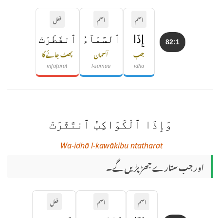
اسم
اسم
فعل
إِذَا
ٱلسَّمَآءُ
ٱنفَطَرَتْ
82:1
جب
آسمان
پھٹ جائے گا
infaṭarat
l-samāu
idhā
وَإِذَا ٱلْكَوَاكِبُ ٱنتَثَرَتْ
Wa-idhā l-kawākibu ntatharat
اور جب ستارے جھڑ پڑیں گے۔
اسم
اسم
فعل