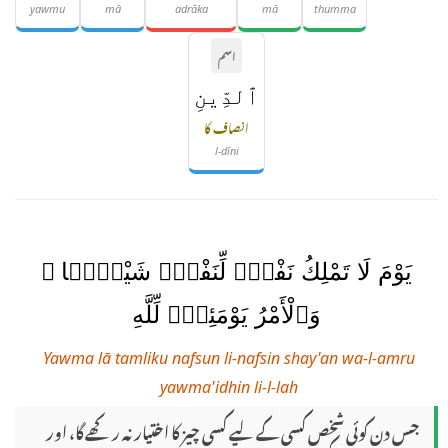
yawmu
mā
adrāka
mā
thumma
اسم
ٱلدِّينِ
انصاف کا
l-dīni
يَوْمَ لَا تَمْلِكُ نَفْسٌۭ لِّنَفْسٍۢ شَيْـًۭٔا ۖ
وَٱلْأَمْرُ يَوْمَئِذٍۢ لِّلَّهِ
Yawma lā tamliku nafsun li-nafsin shay'an wa-l-amru
yawma'idhin li-l-lah
جس دن کوئی شخص کسی کے لیے کسی چیز کا اختیار نہ رکھے گا، اور