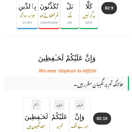
كَلَّا
بَلْ
تُكَذِّبُونَ
بِٱلدِّينِ
82:9
ہرگز نہیں
بلکہ
تم جھٹلاتے ہو
جزا و سزا کو
bil-dīni
tukadhibūna
bal
kallā
وَإِنَّ عَلَيْكُمْ لَحَـٰفِظِينَ
Wa-inna ʿalaykum la-ḥāfiẓīn
حالانکہ تم پر نگہبان مقرر ہیں۔
حرف
حرف
اسم
وَإِنَّ
عَلَيْكُمْ
لَحَـٰفِظِينَ
82:10
اور بے شک
تم پر
البتہ نگہبان ہیں