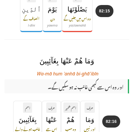
يَصْلَوْنَهَا
يَوْمَ
ٱلدِّينِ
82:15
وہ اس میں جلیں گے
دن
انصاف کے
l-dīni
yawma
yaṣlawnahā
وَمَا هُمْ عَنْهَا بِغَآئِبِينَ
Wa-mā hum ʿanhā bi-ghā'ibīn
اور وہ اس سے کبھی غائب نہ ہو سکیں گے۔
حرف
اسم ضمیر
حرف
اسم
وَمَا
هُمْ
عَنْهَا
بِغَآئِبِينَ
82:16
اور نہیں
وہ سب
اس سے
غائب ہونے والے