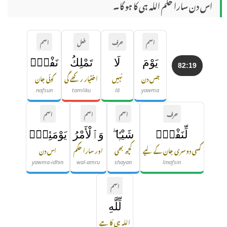
اس دن سارا حکم اللہ ہی کا ہو گا۔
اسم
حرف
فعل
اسم
يَوْمَ
لَا
تَمْلِكُ
نَفْسٌۭ
82:19
جس دن
نہیں
اختیار رکھے گی
کوئی جان
nafsun
tamliku
lā
yawma
حرف
اسم
اسم
اسم
لِّنَفْسٍۢ
شَيْـًۭٔا ۖ
وَٱلْأَمْرُ
يَوْمَئِذٍۢ
کسی دوسری جان کے لیے
کچھ بھی
اور سارا حکم
اس دن
yawma-idhin
wal-amru
shayan
linafsin
اسم
لِّلَّهِ
اللہ ہی کا ہے