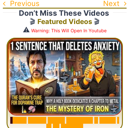
Previous
Next
Don’t Miss These Videos
🎬
Featured Videos
🎬
⚠️
Warning: This Will Open In Youtube
S
u
r
a
h
H
a
d
i
d
:
V
i
s
u
a
l
S
u
m
m
a
r
y
&
T
a
f
s
i
r
|
I
n
1
2
M
i
n
u
t
e
s