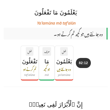
يَعْلَمُونَ مَا تَفْعَلُونَ
Yaʿlamūna mā tafʿalūn
وہ جانتے ہیں جو کچھ تم کرتے ہو۔
فعل
حرف
فعل
يَعْلَمُونَ
مَا
تَفْعَلُونَ
82:12
وہ جانتے ہیں
جو کچھ
تم کرتے ہو
tafʿalūna
mā
yaʿlamūna
إِنَّ ٱلْأَبْرَارَ لَفِى نَعِيمٍۢ