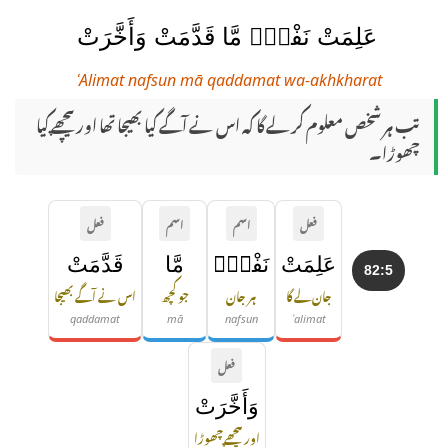
عَلِمَتْ نَفْسٌۭ مَّا قَدَّمَتْ وَأَخَّرَتْ
ʿAlimat nafsun mā qaddamat wa-akhkharat
تب ہر شخص معلوم کر لے گا کہ اس نے آگے کیا بھیجا تھا اور پیچھے کیا
چھوڑا۔
فعل
اسم
اسم
فعل
عَلِمَتْ
نَفْسٌۭ
مَّا
قَدَّمَتْ
82:5
جان لے گا
ہر جان
جو کچھ
اس نے آگے بھیجا
qaddamat
mā
nafsun
ʿalimat
فعل
وَأَخَّرَتْ
اور پیچھے چھوڑا