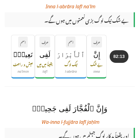
Inna l-abrāra lafī naʿīm
بے شک نیک لوگ بڑی نعمتوں میں ہوں گے۔
حرف
اسم
حرف
اسم
إِنَّ
ٱلْأَبْرَارَ
لَفِى
نَعِيمٍۢ
82:13
بے شک
نیک لوگ
یقیناً میں ہیں
عیش و راحت
naʿīmin
lafī
l-abrāra
inna
وَإِنَّ ٱلْفُجَّارَ لَفِى جَحِيمٍۢ
Wa-inna l-fujjāra lafī jaḥīm
اور یقیناً بدکار لوگ جہنم میں ہوں گے۔