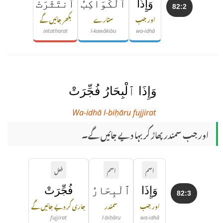
وَإِذَا
ٱلْكَوَاكِبُ
ٱنتَثَرَتْ
82:2
اور جب
ستارے
بکھر جائیں گے
intatharat
l-kawākibu
wa-idhā
وَإِذَا ٱلْبِحَارُ فُجِّرَتْ
Wa-idhā l-biḥāru fujjirat
اور جب سمندر پھاڑ کر بہا دیے جائیں گے۔
اسم
اسم
فعل
وَإِذَا
ٱلْبِحَارُ
فُجِّرَتْ
82:3
اور جب
سمندر
جاری کر دیے جائیں گے
fujjirat
l-biḥāru
wa-idhā