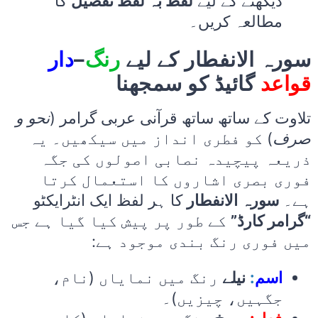
دیکھنے کے لیے
لفظ بہ لفظ تفصیل
کا
مطالعہ کریں۔
سورہ الانفطار کے لیے
رنگ
–
دار
قواعد
گائیڈ کو سمجھنا
تلاوت کے ساتھ ساتھ قرآنی عربی گرامر (
نحو و
صرف
) کو فطری انداز میں سیکھیں۔ یہ
ذریعہ پیچیدہ نصابی اصولوں کی جگہ
فوری بصری اشاروں کا استعمال کرتا
ہے۔
سورہ الانفطار
کا ہر لفظ ایک انٹرایکٹو
“گرامر کارڈ”
کے طور پر پیش کیا گیا ہے جس
میں فوری رنگ بندی موجود ہے:
اسم
:
نیلے
رنگ میں نمایاں (نام،
جگہیں، چیزیں)۔