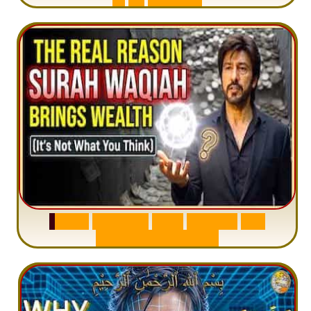
S
u
r
a
h
W
a
q
i
a
h
:
W
h
y
M
i
l
l
i
o
n
s
A
r
e
M
i
s
u
n
d
e
r
s
t
a
n
d
i
n
g