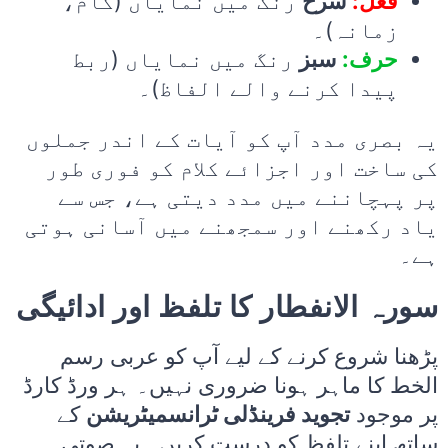
فعل:
سرخ
رنگ میں نمایاں (کام،
زمانہ)۔
حرف:
سبز
رنگ میں نمایاں (ربط
پیدا کرنے والے الفاظ)۔
یہ بصری مدد آپ کو آیات کے اندر جملوں
کی ساخت اور اجزائے کلام کو فوری طور
پر پہچاننے میں مدد دیتی ہے، جس سے
یاد رکھنے اور سمجھنے میں آسانی ہوتی
ہے۔
سورہ الانفطار کا تلفظ اور ادائیگی
پڑھنا شروع کرنے کے لیے آپ کو عربی رسم
الخط کا ماہر ہونا ضروری نہیں۔ ہر ورڈ کارڈ
پر موجود
تجوید فرینڈلی ٹرانسمیٹریشن
کے
ساتھ اپنے تلفظ کو درست کریں۔ یہ صوتی