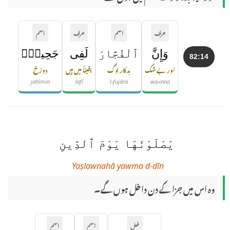
حرف
اسم
حرف
اسم
وَإِنَّ
ٱلْفُجَّارَ
لَفِى
جَحِيمٍۢ
82:14
اور بے شک
بدکار لوگ
یقیناً میں ہیں
دوزخ
jaḥīmin
lafī
l-fujāra
wa-inna
يَصْلَوْنَهَا يَوْمَ ٱلدِّينِ
Yaṣlawnahā yawma d-dīn
وہ اس میں جزا کے دن داخل ہوں گے۔
فعل
اسم
اسم