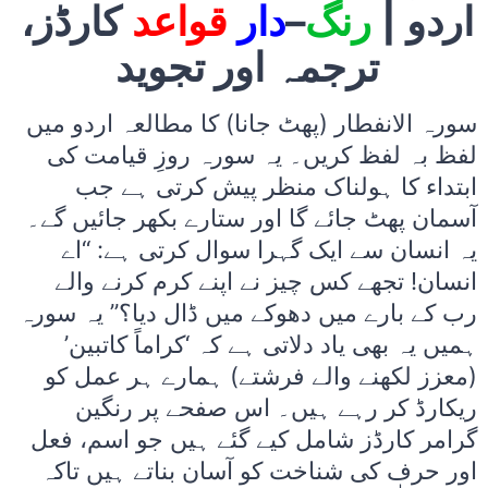
اردو |
رنگ
–
دار
قواعد
کارڈز،
ترجمہ اور تجوید
سورہ الانفطار (پھٹ جانا) کا مطالعہ اردو میں
لفظ بہ لفظ کریں۔ یہ سورہ روزِ قیامت کی
ابتداء کا ہولناک منظر پیش کرتی ہے جب
آسمان پھٹ جائے گا اور ستارے بکھر جائیں گے۔
یہ انسان سے ایک گہرا سوال کرتی ہے: “اے
انسان! تجھے کس چیز نے اپنے کرم کرنے والے
رب کے بارے میں دھوکے میں ڈال دیا؟” یہ سورہ
ہمیں یہ بھی یاد دلاتی ہے کہ ‘کراماً کاتبین’
(معزز لکھنے والے فرشتے) ہمارے ہر عمل کو
ریکارڈ کر رہے ہیں۔ اس صفحے پر رنگین
گرامر کارڈز شامل کیے گئے ہیں جو اسم، فعل
اور حرف کی شناخت کو آسان بناتے ہیں تاکہ