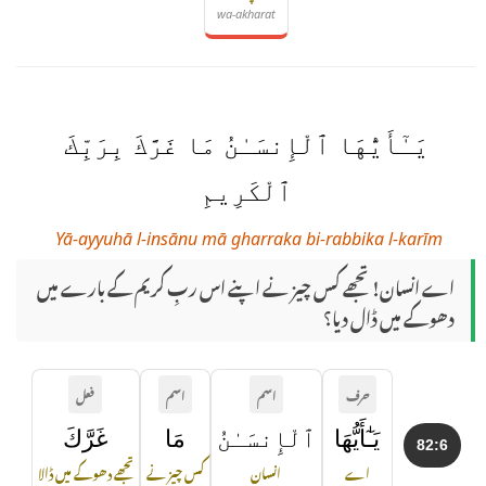
wa-akharat
يَـٰٓأَيُّهَا ٱلْإِنسَـٰنُ مَا غَرَّكَ بِرَبِّكَ
ٱلْكَرِيمِ
Yā-ayyuhā l-insānu mā gharraka bi-rabbika l-karīm
اے انسان! تجھے کس چیز نے اپنے اس ربِ کریم کے بارے میں
دھوکے میں ڈال دیا؟
حرف
اسم
اسم
فعل
يَـٰٓأَيُّهَا
ٱلْإِنسَـٰنُ
مَا
غَرَّكَ
82:6
اے
انسان
کس چیز نے
تجھے دھوکے میں ڈالا