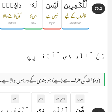
لِّلْكَـٰفِرِينَ
لَيْسَ
لَهُۥ
دَافِعٌۭ
70:2
کافروں کے لیے
نہیں ہے
اس کا
کوئی ٹالنے والا
dāfiʿun
lahu
laysa
lil'kāfirīna
مِّنَ ٱللَّهِ ذِى ٱلْمَعَارِجِ
(وہ) اللہ کی طرف سے (ہے) جو بلندی کے درجوں والا ہے۔
حرف
اسم علم
اسم
اسم
مِّنَ
ٱللَّهِ
ذِى
ٱلْمَعَارِجِ