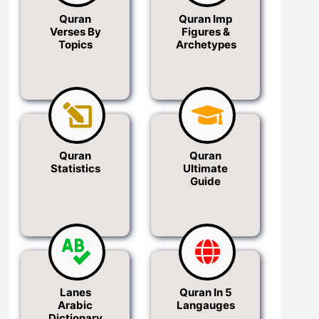
Quran
Quran Imp
Verses By
Figures &
Topics
Archetypes
Quran
Quran
Statistics
Ultimate
Guide
Lanes
Quran In 5
Arabic
Langauges
Dictionary