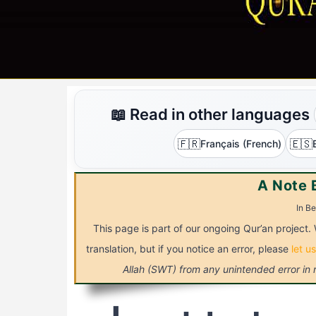
📖 Read in other languages
🇫🇷
🇪🇸
Français (French)
A Note 
In Be
This page is part of our ongoing Qur’an project. 
translation, but if you notice an error, please
let u
Allah (SWT) from any unintended error in