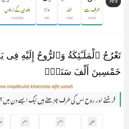
70:3
طرف سے
اللہ
والا
بلندی کے زینوں
l-maʿāriji
dhī
l-lahi
mina
تَعْرُجُ ٱلْمَلَـٰٓئِكَةُ وَٱلرُّوحُ إِلَيْهِ فِ
خَمْسِينَ أَلْفَ سَنَةٍۢ
 kāna miqdāruhū khamsīna alfa sanah
فرشتے اور روح اس کی طرف چڑھتے ہیں ایک ایسے دن میں 
فعل
اسم
اسم
ح