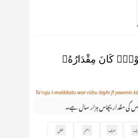
ى يَوْمٍۢ كَانَ مِقْدَارُهُۥ
Ta'ruju l-malāikatu war-rūḥu ilayhi fī yawmin
جس کی مقدار پچاس ہزار سال ہے۔
رف
حرف
اسم
فعل