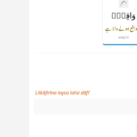
اسم
وَاقِعٍۢ
واقع ہونے والا ہے
wāqiʿin
Lilkāfirīna laysa lahū dāfi'