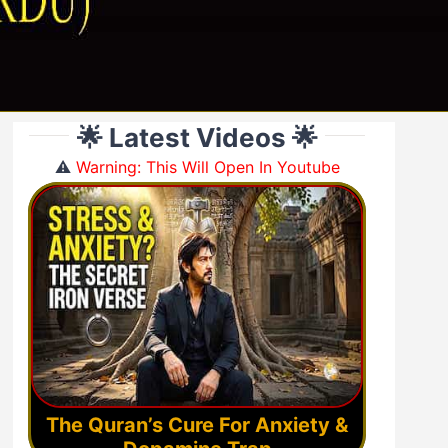
🌟 Latest Videos 🌟
⚠️
Warning: This Will Open In Youtube
The Quran’s Cure For Anxiety &