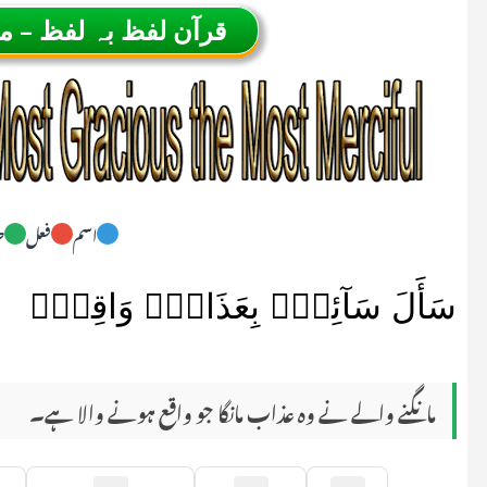
قرآن لفظ بہ لفظ – 
اسم
فعل
ح
سَأَلَ سَآئِلٌۢ بِعَذَابٍۢ وَاقِعٍۢ
مانگنے والے نے وہ عذاب مانگا جو واقع ہونے والا ہے۔