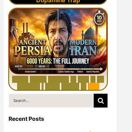
Dopamine Trap
6
0
0
0
Y
e
a
r
s
H
i
s
t
o
r
y
o
f
I
r
a
n
i
n
1
0
M
i
n
u
t
e
s
|
F
r
o
m
P
e
r
s
i
a
t
o
I
r
a
n
Search
for:
Recent Posts