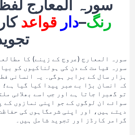
سورہ المعارج لفظ 
رنگ
–
دار
قواعد
کار
تجوید
سورہ المعارج (عروج کے زینے) کا مطالعہ
سورہ قیامت کے دن کی ہولناکیوں کو بیان
ہزار سال کے برابر ہوگی۔ یہ انسانی فطر
کہ انسان بڑا بے صبر پیدا کیا گیا ہے؛ 
تو گھبرا جاتا ہے اور جب اسے بھلائی ملت
سوائے ان لوگوں کے جو اپنی نمازوں کے پ
دیتے ہیں، اور اپنی شرمگاہوں کی حفاظت 
گرامر کارڈز اور تجوید شامل ہیں۔