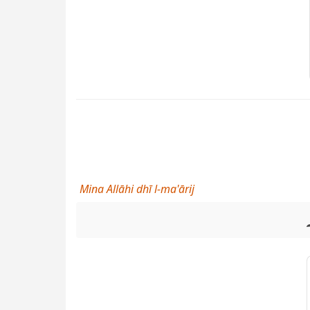
Mina Allāhi dhī l-ma'ārij