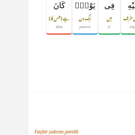
َيْهِ
فِى
يَوْمٍۢ
كَانَ
ی طرف
میں
ایک دن
ہے (جس کا)
kāna
yawmin
fī
ilay
Faṣbir ṣabran jamīlā