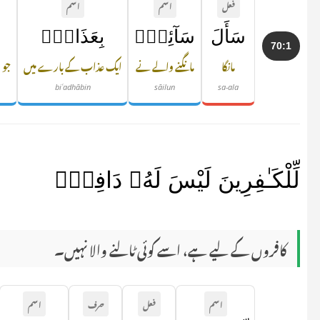
فعل
اسم
اسم
سَأَلَ
سَآئِلٌۢ
بِعَذَابٍۢ
70:1
مانگا
مانگنے والے نے
ایک عذاب کے بارے میں
جو 
biʿadhābin
sāilun
sa-ala
لِّلْكَـٰفِرِينَ لَيْسَ لَهُۥ دَافِعٌۭ
کافروں کے لیے ہے، اسے کوئی ٹالنے والا نہیں۔
اسم
فعل
حرف
اسم