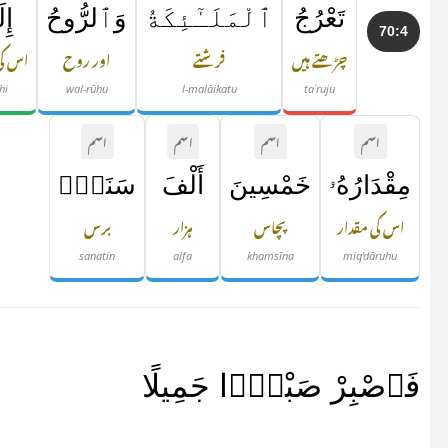
تَعْرُجُ
ٱلْمَلَـٰٓئِكَةُ
وَٱلرُّوحُ
إِل
70:4
چڑھتے ہیں
فرشتے
اور روح
اس ک
hi
wal-rūḥu
l-malāikatu
taʿruju
اسم
اسم
اسم
اسم
مِقْدَارُهُۥ
خَمْسِينَ
أَلْفَ
سَنَةٍۢ
اس کی مقدار
پچاس
ہزار
برس
sanatin
alfa
khamsīna
miq'dāruhu
فَٱصْبِرْ صَبْرًۭا جَمِيلًا