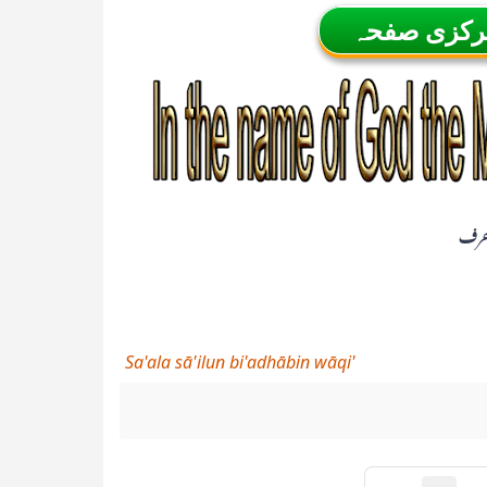
مرکزی صفحہ
رف
Sa'ala sā'ilun bi'adhābin wāqi'