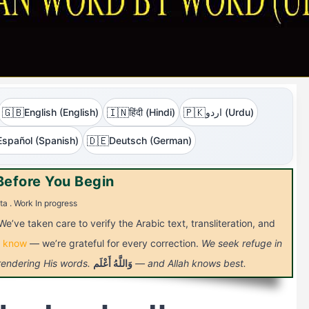
🇬🇧
🇮🇳
🇵🇰
اردو (Urdu)
हिंदी (Hindi)
English (English)
🇩🇪
Español (Spanish)
Deutsch (German)
Before You Begin
ta . Work In progress
We’ve taken care to verify the Arabic text, transliteration, and
s know
— we’re grateful for every correction.
We seek refuge in
— and Allah knows best.
وَاللَّهُ
أَعْلَم
 rendering His words.