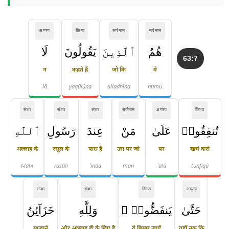
अव्यय
क्रिया
सर्वनाम
सर्वनाम
هُمُ
ٱلَّذِينَ
يَقُولُونَ
لَا
63:7
न
कहते हैं
जो कि
वे
lā
yaqūlūna
alladhīna
humu
संज्ञा
संज्ञा
संज्ञा
सर्वनाम
अव्यय
क्रिया
تُنفِقُوا۟
عَلَىٰ
مَنْ
عِندَ
رَسُولِ
ٱللَّهِ
अल्लाह के
रसूल के
पास है
उस पर जो
पर
खर्च करो
l-lahi
rasūli
ʿinda
man
ʿalā
tunfiqū
संज्ञा
संज्ञा
क्रिया
अव्यय
حَتَّىٰ
يَنفَضُّوا۟ ۗ
وَلِلَّهِ
خَزَآئِنُ
खज़ाने
और अल्लाह ही के लिए हैं
वे बिखर जाएँ
यहाँ तक कि