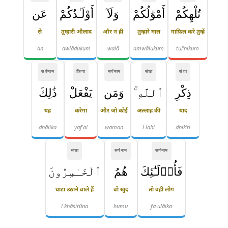
تُلْهِكُمْ
أَمْوَٰلُكُمْ
وَلَآ
أَوْلَـٰدُكُمْ
عَن
से
तुम्हारी औलाद
और न ही
तुम्हारे माल
गाफ़िल करे तुम्हें
ʿan
awlādukum
walā
amwālukum
tul'hikum
सर्वनाम
क्रिया
सर्वनाम
संज्ञा
संज्ञा
ذِكْرِ
ٱللَّهِ ۚ
وَمَن
يَفْعَلْ
ذَٰلِكَ
यह
करेगा
और जो कोई
अल्लाह की
याद
dhālika
yafʿal
waman
l-lahi
dhik'ri
संज्ञा
सर्वनाम
सर्वनाम
فَأُو۟لَـٰٓئِكَ
هُمُ
ٱلْخَـٰسِرُونَ
घाटा उठाने वाले हैं
वो खुद
तो वही लोग
l-khāsirūna
humu
fa-ulāika