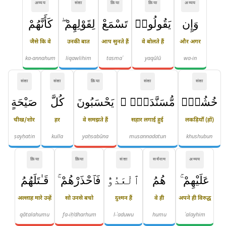
अव्यय
संज्ञा
क्रिया
क्रिया
अव्यय
وَإِن
يَقُولُوا۟
تَسْمَعْ
لِقَوْلِهِمْ ۖ
كَأَنَّهُمْ
जैसे कि वे
उनकी बात
आप सुनते हैं
वे बोलते हैं
और अगर
ka-annahum
liqawlihim
tasmaʿ
yaqūlū
wa-in
संज्ञा
संज्ञा
क्रिया
संज्ञा
संज्ञा
خُشُبٌۭ
مُّسَنَّدَةٌۭ ۖ
يَحْسَبُونَ
كُلَّ
صَيْحَةٍ
चीख/शोर
हर
वे समझते हैं
सहार लगाई हुई
लकड़ियाँ (हों)
ṣayḥatin
kulla
yaḥsabūna
musannadatun
khushubun
क्रिया
क्रिया
संज्ञा
सर्वनाम
अव्यय
عَلَيْهِمْ ۚ
هُمُ
ٱلْعَدُوُّ
فَٱحْذَرْهُمْ ۚ
قَـٰتَلَهُمُ
अल्लाह मारे उन्हें
सो उनसे बचो
दुश्मन हैं
वे ही
अपने ही विरुद्ध
qātalahumu
fa-iḥ'dharhum
l-ʿaduwu
humu
ʿalayhim