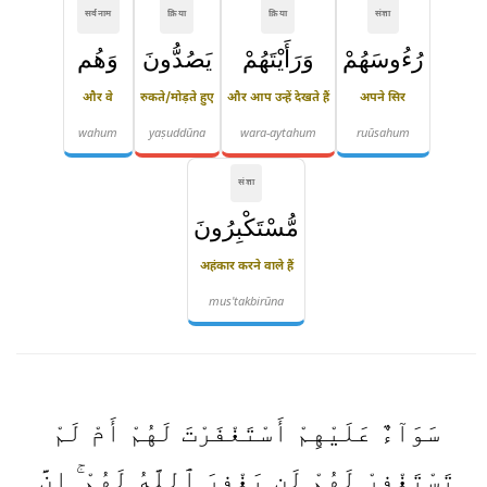
सर्वनाम
क्रिया
क्रिया
संज्ञा
رُءُوسَهُمْ
وَرَأَيْتَهُمْ
يَصُدُّونَ
وَهُم
और वे
रुकते/मोड़ते हुए
और आप उन्हें देखते हैं
अपने सिर
wahum
yaṣuddūna
wara-aytahum
ruūsahum
संज्ञा
مُّسْتَكْبِرُونَ
अहंकार करने वाले हैं
mus'takbirūna
سَوَآءٌ عَلَيْهِمْ أَسْتَغْفَرْتَ لَهُمْ أَمْ لَمْ
تَسْتَغْفِرْ لَهُمْ لَن يَغْفِرَ ٱللَّهُ لَهُمْ ۚ إِنَّ