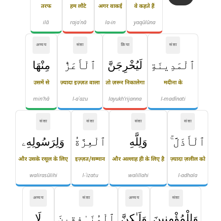
तरफ
हम लौटे
अगर वाकई
वे कहते हैं
ilā
rajaʿnā
la-in
yaqūlūna
अव्यय
संज्ञा
क्रिया
संज्ञा
ٱلْمَدِينَةِ
لَيُخْرِجَنَّ
ٱلْأَعَزُّ
مِنْهَا
उसमें से
ज़्यादा इज़्ज़त वाला
तो ज़रूर निकालेगा
मदीना के
min'hā
l-aʿazu
layukh'rijanna
l-madīnati
संज्ञा
संज्ञा
संज्ञा
संज्ञा
ٱلْأَذَلَّ ۚ
وَلِلَّهِ
ٱلْعِزَّةُ
وَلِرَسُولِهِۦ
और उसके रसूल के लिए
इज़्ज़त/सम्मान
और अल्लाह ही के लिए है
ज़्यादा ज़लील को
walirasūlihi
l-ʿizatu
walillahi
l-adhala
अव्यय
संज्ञा
अव्यय
संज्ञा
وَلِلْمُؤْمِنِينَ
وَلَـٰكِنَّ
ٱلْمُنَـٰفِقِينَ
لَا