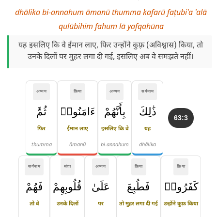
dhālika bi-annahum āmanū thumma kafarū faṭubiʿa ʿalā
qulūbihim fahum lā yafqahūna
यह इसलिए कि वे ईमान लाए, फिर उन्होंने कुफ़्र (अविश्वास) किया, तो
उनके दिलों पर मुहर लगा दी गई, इसलिए अब वे समझते नहीं।
अव्यय
क्रिया
अव्यय
सर्वनाम
ذَٰلِكَ
بِأَنَّهُمْ
ءَامَنُوا۟
ثُمَّ
63:3
फिर
ईमान लाए
इसलिए कि वे
यह
thumma
āmanū
bi-annahum
dhālika
सर्वनाम
संज्ञा
अव्यय
क्रिया
क्रिया
كَفَرُوا۟
فَطُبِعَ
عَلَىٰ
قُلُوبِهِمْ
فَهُمْ
तो वे
उनके दिलों
पर
तो मुहर लगा दी गई
उन्होंने कुफ़्र किया