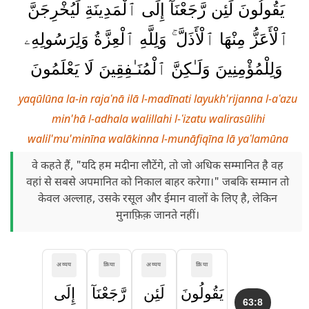
يَقُولُونَ لَئِن رَّجَعْنَآ إِلَى ٱلْمَدِينَةِ لَيُخْرِجَنَّ
ٱلْأَعَزُّ مِنْهَا ٱلْأَذَلَّ ۚ وَلِلَّهِ ٱلْعِزَّةُ وَلِرَسُولِهِۦ
وَلِلْمُؤْمِنِينَ وَلَـٰكِنَّ ٱلْمُنَـٰفِقِينَ لَا يَعْلَمُونَ
yaqūlūna la-in rajaʿnā ilā l-madīnati layukh'rijanna l-aʿazu
min'hā l-adhala walillahi l-ʿizatu walirasūlihi
walil'mu'minīna walākinna l-munāfiqīna lā yaʿlamūna
वे कहते हैं, "यदि हम मदीना लौटेंगे, तो जो अधिक सम्मानित है वह
वहां से सबसे अपमानित को निकाल बाहर करेगा।" जबकि सम्मान तो
केवल अल्लाह, उसके रसूल और ईमान वालों के लिए है, लेकिन
मुनाफ़िक़ जानते नहीं।
अव्यय
क्रिया
अव्यय
क्रिया
يَقُولُونَ
لَئِن
رَّجَعْنَآ
إِلَى
63:8