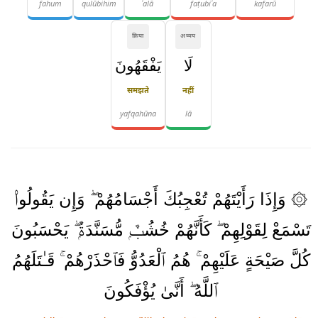
fahum
qulūbihim
ʿalā
faṭubiʿa
kafarū
क्रिया
अव्यय
لَا
يَفْقَهُونَ
समझते
नहीं
yafqahūna
lā
۞ وَإِذَا رَأَيْتَهُمْ تُعْجِبُكَ أَجْسَامُهُمْ ۖ وَإِن يَقُولُوا۟
تَسْمَعْ لِقَوْلِهِمْ ۖ كَأَنَّهُمْ خُشُبٌۭ مُّسَنَّدَةٌۭ ۖ يَحْسَبُونَ
كُلَّ صَيْحَةٍ عَلَيْهِمْ ۚ هُمُ ٱلْعَدُوُّ فَٱحْذَرْهُمْ ۚ قَـٰتَلَهُمُ
ٱللَّهُ ۖ أَنَّىٰ يُؤْفَكُونَ