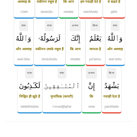
अल्लाह के
यकीनन रसूल हैं
कि आप
हम गवाही देते हैं
वे कहते हैं
l-lahi
larasūlu
innaka
nashhadu
qālū
संज्ञा
संज्ञा
अव्यय
क्रिया
संज्ञा
وَٱللَّهُ
يَعْلَمُ
إِنَّكَ
لَرَسُولُهُۥ
وَٱللَّهُ
और अल्लाह
यकीनन उसके रसूल हैं
कि आप
जानता है
और अल्लाह
wal-lahu
larasūluhu
innaka
yaʿlamu
wal-lahu
संज्ञा
संज्ञा
अव्यय
क्रिया
يَشْهَدُ
إِنَّ
ٱلْمُنَـٰفِقِينَ
لَكَـٰذِبُونَ
निश्चित ही झूठे हैं
मुनाफ़िक़ (कपटी)
कि
गवाही देता है
lakādhibūna
l-munāfiqīna
inna
yashhadu