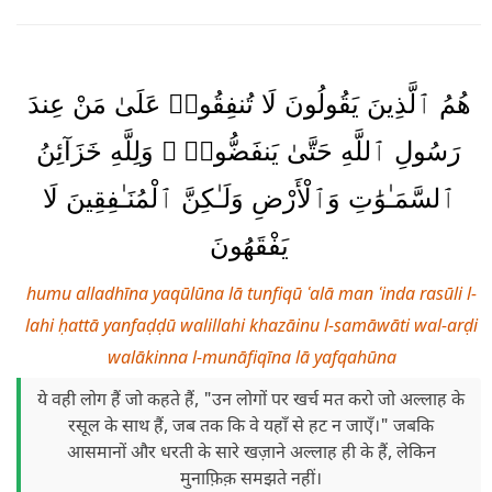
هُمُ ٱلَّذِينَ يَقُولُونَ لَا تُنفِقُوا۟ عَلَىٰ مَنْ عِندَ
رَسُولِ ٱللَّهِ حَتَّىٰ يَنفَضُّوا۟ ۗ وَلِلَّهِ خَزَآئِنُ
ٱلسَّمَـٰوَٰتِ وَٱلْأَرْضِ وَلَـٰكِنَّ ٱلْمُنَـٰفِقِينَ لَا
يَفْقَهُونَ
humu alladhīna yaqūlūna lā tunfiqū ʿalā man ʿinda rasūli l-
lahi ḥattā yanfaḍḍū walillahi khazāinu l-samāwāti wal-arḍi
walākinna l-munāfiqīna lā yafqahūna
ये वही लोग हैं जो कहते हैं, "उन लोगों पर खर्च मत करो जो अल्लाह के
रसूल के साथ हैं, जब तक कि वे यहाँ से हट न जाएँ।" जबकि
आसमानों और धरती के सारे खज़ाने अल्लाह ही के हैं, लेकिन
मुनाफ़िक़ समझते नहीं।