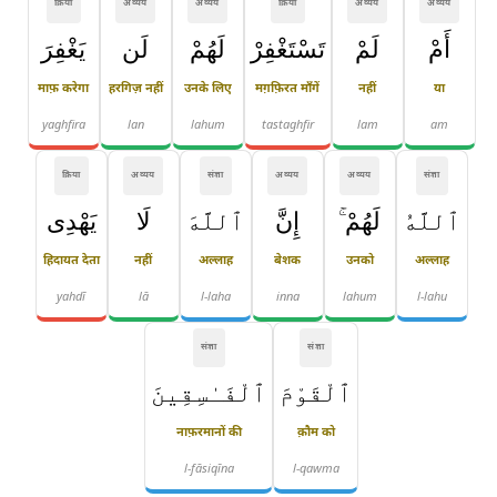
क्रिया
अव्यय
अव्यय
क्रिया
अव्यय
अव्यय
أَمْ
لَمْ
تَسْتَغْفِرْ
لَهُمْ
لَن
يَغْفِرَ
माफ़ करेगा
हरगिज़ नहीं
उनके लिए
मग़फ़िरत माँगें
नहीं
या
yaghfira
lan
lahum
tastaghfir
lam
am
क्रिया
अव्यय
संज्ञा
अव्यय
अव्यय
संज्ञा
ٱللَّهُ
لَهُمْ ۚ
إِنَّ
ٱللَّهَ
لَا
يَهْدِى
हिदायत देता
नहीं
अल्लाह
बेशक
उनको
अल्लाह
yahdī
lā
l-laha
inna
lahum
l-lahu
संज्ञा
संज्ञा
ٱلْقَوْمَ
ٱلْفَـٰسِقِينَ
नाफ़रमानों की
क़ौम को
l-fāsiqīna
l-qawma