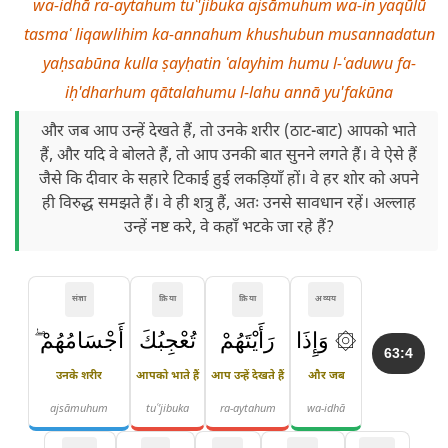
wa-idhā ra-aytahum tuʿ'jibuka ajsāmuhum wa-in yaqūlū
tasmaʿ liqawlihim ka-annahum khushubun musannadatun
yaḥsabūna kulla ṣayḥatin ʿalayhim humu l-ʿaduwu fa-
iḥ'dharhum qātalahumu l-lahu annā yu'fakūna
और जब आप उन्हें देखते हैं, तो उनके शरीर (ठाट-बाट) आपको भाते
हैं, और यदि वे बोलते हैं, तो आप उनकी बात सुनने लगते हैं। वे ऐसे हैं
जैसे कि दीवार के सहारे टिकाई हुई लकड़ियाँ हों। वे हर शोर को अपने
ही विरुद्ध समझते हैं। वे ही शत्रु हैं, अतः उनसे सावधान रहें। अल्लाह
उन्हें नष्ट करे, वे कहाँ भटके जा रहे हैं?
संज्ञा
क्रिया
क्रिया
अव्यय
۞ وَإِذَا
رَأَيْتَهُمْ
تُعْجِبُكَ
أَجْسَامُهُمْ ۖ
63:4
उनके शरीर
आपको भाते हैं
आप उन्हें देखते हैं
और जब
ajsāmuhum
tuʿ'jibuka
ra-aytahum
wa-idhā