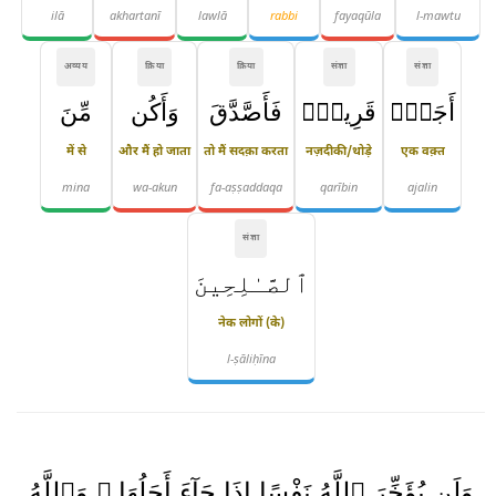
ilā
akhartanī
lawlā
rabbi
fayaqūla
l-mawtu
अव्यय
क्रिया
क्रिया
संज्ञा
संज्ञा
أَجَلٍۢ
قَرِيبٍۢ
فَأَصَّدَّقَ
وَأَكُن
مِّنَ
में से
और मैं हो जाता
तो मैं सदक़ा करता
नज़दीकी/थोड़े
एक वक़्त
mina
wa-akun
fa-aṣṣaddaqa
qarībin
ajalin
संज्ञा
ٱلصَّـٰلِحِينَ
नेक लोगों (के)
l-ṣāliḥīna
وَلَن يُؤَخِّرَ ٱللَّهُ نَفْسًا إِذَا جَآءَ أَجَلُهَا ۚ وَٱللَّهُ