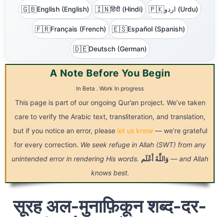
🇬🇧
🇮🇳
🇵🇰
English (English)
हिंदी (Hindi)
اردو (Urdu)
🇫🇷
🇪🇸
Français (French)
Español (Spanish)
🇩🇪
Deutsch (German)
A Note Before You Begin
In Beta . Work In progress
This page is part of our ongoing Qur’an project. We’ve taken
care to verify the Arabic text, transliteration, and translation,
but if you notice an error, please
let us know
— we’re grateful
for every correction.
We seek refuge in Allah (SWT) from any
unintended error in rendering His words.
أَعْلَم
وَاللَّهُ
— and Allah
knows best.
सूरह अल-मुनाफ़िकून शब्द-दर-