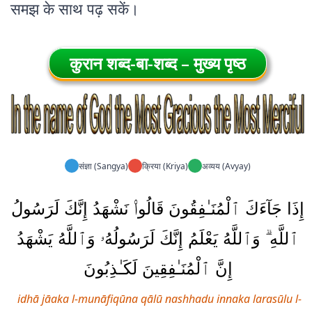
समझ के साथ पढ़ सकें।
कुरान शब्द-बा-शब्द – मुख्य पृष्ठ
संज्ञा (Sangya)
क्रिया (Kriya)
अव्यय (Avyay)
إِذَا جَآءَكَ ٱلْمُنَـٰفِقُونَ قَالُوا۟ نَشْهَدُ إِنَّكَ لَرَسُولُ
ٱللَّهِ ۗ وَٱللَّهُ يَعْلَمُ إِنَّكَ لَرَسُولُهُۥ وَٱللَّهُ يَشْهَدُ
إِنَّ ٱلْمُنَـٰفِقِينَ لَكَـٰذِبُونَ
idhā jāaka l-munāfiqūna qālū nashhadu innaka larasūlu l-