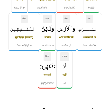
khazāinu
walillahi
yanfaḍḍū
ḥattā
संज्ञा
अव्यय
संज्ञा
संज्ञा
ٱلسَّمَـٰوَٰتِ
وَٱلْأَرْضِ
وَلَـٰكِنَّ
ٱلْمُنَـٰفِقِينَ
मुनाफ़िक़ (कपटी)
लेकिन
और ज़मीन के
आसमानों के
l-munāfiqīna
walākinna
wal-arḍi
l-samāwāti
क्रिया
अव्यय
لَا
يَفْقَهُونَ
समझते
नहीं
yafqahūna
lā