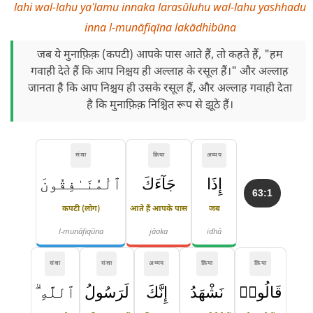
lahi wal-lahu yaʿlamu innaka larasūluhu wal-lahu yashhadu
inna l-munāfiqīna lakādhibūna
जब ये मुनाफ़िक़ (कपटी) आपके पास आते हैं, तो कहते हैं, "हम
गवाही देते हैं कि आप निश्चय ही अल्लाह के रसूल हैं।" और अल्लाह
जानता है कि आप निश्चय ही उसके रसूल हैं, और अल्लाह गवाही देता
है कि मुनाफ़िक़ निश्चित रूप से झूठे हैं।
संज्ञा
क्रिया
अव्यय
إِذَا
جَآءَكَ
ٱلْمُنَـٰفِقُونَ
63:1
कपटी (लोग)
आते हैं आपके पास
जब
l-munāfiqūna
jāaka
idhā
संज्ञा
संज्ञा
अव्यय
क्रिया
क्रिया
قَالُوا۟
نَشْهَدُ
إِنَّكَ
لَرَسُولُ
ٱللَّهِ ۗ