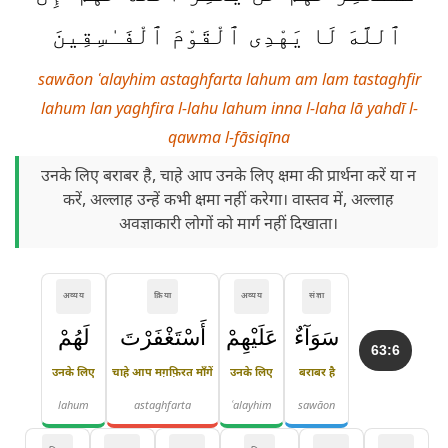
ٱللَّهَ لَا يَهْدِى ٱلْقَوْمَ ٱلْفَـٰسِقِينَ
sawāon ʿalayhim astaghfarta lahum am lam tastaghfir
lahum lan yaghfira l-lahu lahum inna l-laha lā yahdī l-
qawma l-fāsiqīna
उनके लिए बराबर है, चाहे आप उनके लिए क्षमा की प्रार्थना करें या न
करें, अल्लाह उन्हें कभी क्षमा नहीं करेगा। वास्तव में, अल्लाह
अवज्ञाकारी लोगों को मार्ग नहीं दिखाता।
अव्यय
क्रिया
अव्यय
संज्ञा
سَوَآءٌ
عَلَيْهِمْ
أَسْتَغْفَرْتَ
لَهُمْ
63:6
उनके लिए
चाहे आप मग़फ़िरत माँगें
उनके लिए
बराबर है
lahum
astaghfarta
ʿalayhim
sawāon