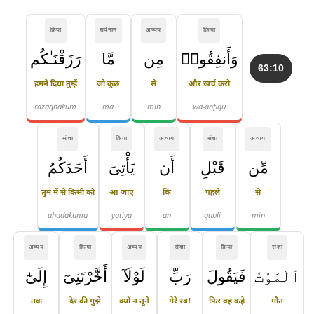
क्रिया
सर्वनाम
अव्यय
क्रिया
وَأَنفِقُوا۟
مِن
مَّا
رَزَقْنَـٰكُم
63:10
हमने दिया तुम्हें
जो कुछ
से
और खर्च करो
razaqnākum
mā
min
wa-anfiqū
संज्ञा
क्रिया
अव्यय
संज्ञा
अव्यय
مِّن
قَبْلِ
أَن
يَأْتِىَ
أَحَدَكُمُ
तुम में से किसी को
आ जाए
कि
पहले
से
aḥadakumu
yatiya
an
qabli
min
अव्यय
क्रिया
अव्यय
संज्ञा
क्रिया
संज्ञा
ٱلْمَوْتُ
فَيَقُولَ
رَبِّ
لَوْلَآ
أَخَّرْتَنِىٓ
إِلَىٰٓ
तक
देर की मुझे
क्यों न तूने
मेरे रब!
फिर वह कहे
मौत