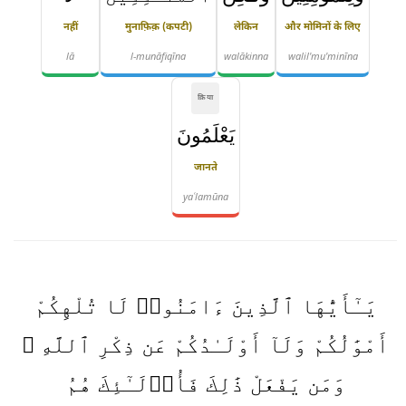
नहीं
मुनाफ़िक़ (कपटी)
लेकिन
और मोमिनों के लिए
lā
l-munāfiqīna
walākinna
walil'mu'minīna
क्रिया
يَعْلَمُونَ
जानते
yaʿlamūna
يَـٰٓأَيُّهَا ٱلَّذِينَ ءَامَنُوا۟ لَا تُلْهِكُمْ
أَمْوَٰلُكُمْ وَلَآ أَوْلَـٰدُكُمْ عَن ذِكْرِ ٱللَّهِ ۚ
وَمَن يَفْعَلْ ذَٰلِكَ فَأُو۟لَـٰٓئِكَ هُمُ