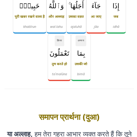
إِذَا
جَآءَ
أَجَلُهَا ۚ
وَٱللَّهُ
خَبِيرٌۢ
पूरी खबर रखने वाला है
और अल्लाह
उसका वक़्त
आ जाए
जब
khabīrun
wal-lahu
ajaluhā
jāa
idhā
क्रिया
अव्यय
بِمَا
تَعْمَلُونَ
तुम करते हो
उसकी जो
taʿmalūna
bimā
समापन प्रार्थना (दुआ)
या अल्लाह,
हम तेरा गहरा आभार व्यक्त करते हैं कि तूने