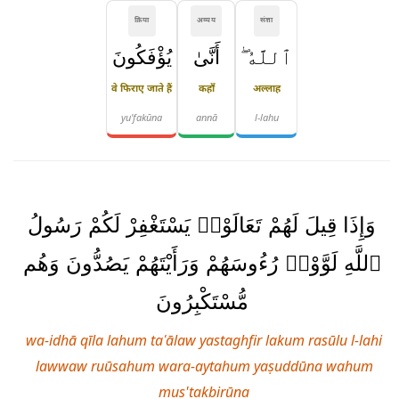
क्रिया
अव्यय
संज्ञा
ٱللَّهُ ۖ
أَنَّىٰ
يُؤْفَكُونَ
वे फिराए जाते हैं
कहाँ
अल्लाह
yu'fakūna
annā
l-lahu
وَإِذَا قِيلَ لَهُمْ تَعَالَوْا۟ يَسْتَغْفِرْ لَكُمْ رَسُولُ
ٱللَّهِ لَوَّوْا۟ رُءُوسَهُمْ وَرَأَيْتَهُمْ يَصُدُّونَ وَهُم
مُّسْتَكْبِرُونَ
wa-idhā qīla lahum taʿālaw yastaghfir lakum rasūlu l-lahi
lawwaw ruūsahum wara-aytahum yaṣuddūna wahum
mus'takbirūna