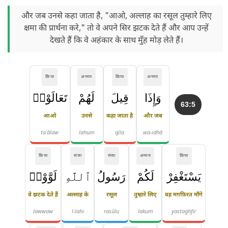
और जब उनसे कहा जाता है, "आओ, अल्लाह का रसूल तुम्हारे लिए
क्षमा की प्रार्थना करे," तो वे अपने सिर झटक देते हैं और आप उन्हें
देखते हैं कि वे अहंकार के साथ मुँह मोड़ लेते हैं।
क्रिया
अव्यय
क्रिया
अव्यय
وَإِذَا
قِيلَ
لَهُمْ
تَعَالَوْا۟
63:5
आओ
उनसे
कहा जाता है
और जब
taʿālaw
lahum
qīla
wa-idhā
क्रिया
संज्ञा
संज्ञा
अव्यय
क्रिया
يَسْتَغْفِرْ
لَكُمْ
رَسُولُ
ٱللَّهِ
لَوَّوْا۟
वे झटक देते हैं
अल्लाह के
रसूल
तुम्हारे लिए
वह मग़फ़िरत माँगे
lawwaw
l-lahi
rasūlu
lakum
yastaghfir