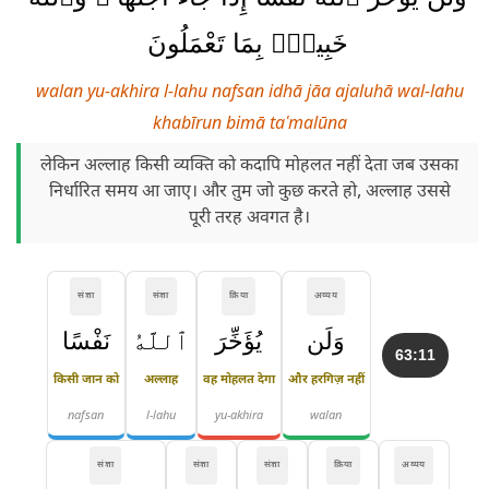
خَبِيرٌۢ بِمَا تَعْمَلُونَ
walan yu-akhira l-lahu nafsan idhā jāa ajaluhā wal-lahu
khabīrun bimā taʿmalūna
लेकिन अल्लाह किसी व्यक्ति को कदापि मोहलत नहीं देता जब उसका
निर्धारित समय आ जाए। और तुम जो कुछ करते हो, अल्लाह उससे
पूरी तरह अवगत है।
संज्ञा
संज्ञा
क्रिया
अव्यय
وَلَن
يُؤَخِّرَ
ٱللَّهُ
نَفْسًا
63:11
किसी जान को
अल्लाह
वह मोहलत देगा
और हरगिज़ नहीं
nafsan
l-lahu
yu-akhira
walan
संज्ञा
संज्ञा
संज्ञा
क्रिया
अव्यय