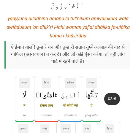
ٱلْخَـٰسِرُونَ
yāayyuhā alladhīna āmanū lā tul'hikum amwālukum walā
awlādukum ʿan dhik'ri l-lahi waman yafʿal dhālika fa-ulāika
humu l-khāsirūna
ऐ ईमान वालों! तुम्हारे धन और तुम्हारी संतान तुम्हें अल्लाह की याद से
गाफ़िल (असावधान) न कर दें। और जो कोई ऐसा करेगा, तो वही लोग
घाटे में रहने वाले हैं।
अव्यय
क्रिया
सर्वनाम
अव्यय
يَـٰٓأَيُّهَا
ٱلَّذِينَ
ءَامَنُوا۟
لَا
63:9
न
ईमान लाए
वो लोगों जो
ऐ
lā
āmanū
alladhīna
yāayyuhā
अव्यय
संज्ञा
अव्यय
संज्ञा
क्रिया