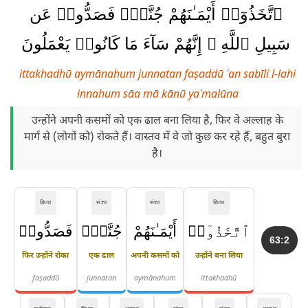
ٱتَّخَذُوٓا۟ أَيْمَـٰنَهُمْ جُنَّةًۭ فَصَدُّوا۟ عَن
سَبِيلِ ٱللَّهِ ۚ إِنَّهُمْ سَآءَ مَا كَانُوا۟ يَعْمَلُونَ
ittakhadhū aymānahum junnatan faṣaddū ʿan sabīli l-lahi
innahum sāa mā kānū yaʿmalūna
उन्होंने अपनी कसमों को एक ढाल बना लिया है, फिर वे अल्लाह के
मार्ग से (लोगों को) रोकते हैं। वास्तव में वे जो कुछ कर रहे हैं, बहुत बुरा
है।
क्रिया
संज्ञा
संज्ञा
क्रिया
ٱتَّخَذُوٓا۟
أَيْمَـٰنَهُمْ
جُنَّةًۭ
فَصَدُّوا۟
63:2
फिर उन्होंने रोका
एक ढाल
अपनी कसमों को
उन्होंने बना लिया
faṣaddū
junnatan
aymānahum
ittakhadhū