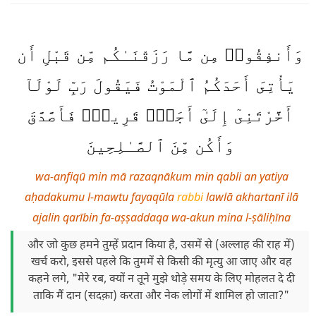
وَأَنفِقُوا۟ مِن مَّا رَزَقْنَـٰكُم مِّن قَبْلِ أَن
يَأْتِىَ أَحَدَكُمُ ٱلْمَوْتُ فَيَقُولَ رَبِّ لَوْلَآ
أَخَّرْتَنِىٓ إِلَىٰٓ أَجَلٍۢ قَرِيبٍۢ فَأَصَّدَّقَ
وَأَكُن مِّنَ ٱلصَّـٰلِحِينَ
wa-anfiqū min mā razaqnākum min qabli an yatiya
aḥadakumu l-mawtu fayaqūla
rabbi
lawlā akhartanī ilā
ajalin qarībin fa-aṣṣaddaqa wa-akun mina l-ṣāliḥīna
और जो कुछ हमने तुम्हें प्रदान किया है, उसमें से (अल्लाह की राह में)
खर्च करो, इससे पहले कि तुममें से किसी की मृत्यु आ जाए और वह
कहने लगे, "मेरे रब, क्यों न तूने मुझे थोड़े समय के लिए मोहलत दे दी
ताकि मैं दान (सदक़ा) करता और नेक लोगों में शामिल हो जाता?"