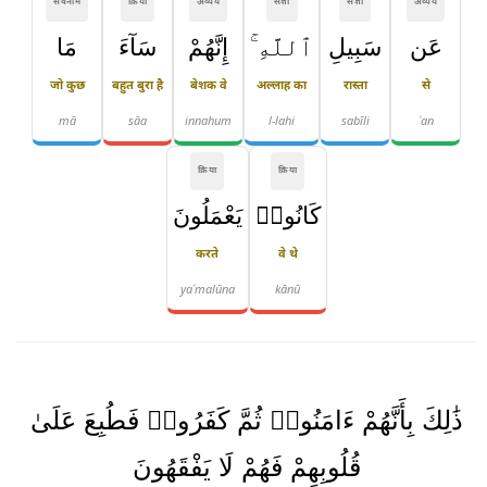
सर्वनाम
क्रिया
अव्यय
संज्ञा
संज्ञा
अव्यय
عَن
سَبِيلِ
ٱللَّهِ ۚ
إِنَّهُمْ
سَآءَ
مَا
जो कुछ
बहुत बुरा है
बेशक वे
अल्लाह का
रास्ता
से
mā
sāa
innahum
l-lahi
sabīli
ʿan
क्रिया
क्रिया
كَانُوا۟
يَعْمَلُونَ
करते
वे थे
yaʿmalūna
kānū
ذَٰلِكَ بِأَنَّهُمْ ءَامَنُوا۟ ثُمَّ كَفَرُوا۟ فَطُبِعَ عَلَىٰ
قُلُوبِهِمْ فَهُمْ لَا يَفْقَهُونَ