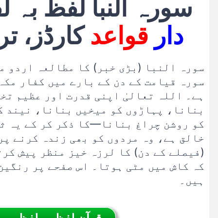
سورہ النبا لفظ بہ ل
دار
قواعد
کارڈز، تر
سورہ النبا (بڑی خبر) کا مطالعہ اردو م
سورہ قیامت کے دن کے بارے میں کفار مکہ
ہے۔ اللہ تعالیٰ اپنی قدرت اور عظیم ت
بنانا، پہاڑوں کو میخیں بنانا، نیند کو
کو روشن چراغ بنانا—کا ذکر کر کے یہ ثا
خالق ہے، وہ مردوں کو بھی زندہ کرنے پر ق
(فیصلے کے دن) کا لرزہ خیز منظر پیش کرت
کہ کاش میں مٹی ہوتا۔ اس صفحے پر رنگین
ہیں۔
قرآن لفظ بہ لفظ – 