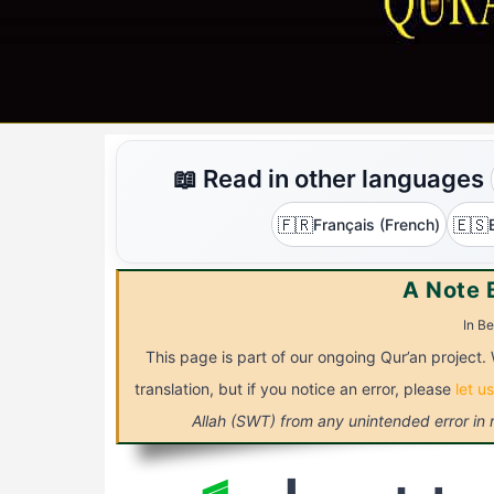
📖 Read in other languages
🇫🇷
🇪🇸
Français (French)
A Note 
In Be
This page is part of our ongoing Qur’an project. 
translation, but if you notice an error, please
let u
Allah (SWT) from any unintended error in