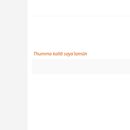
Thumma kallā sayaʿlamūn