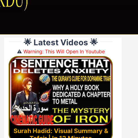
🌟 Latest Videos 🌟
⚠️
Warning: This Will Open In Youtube
Surah Hadid: Visual Summary &