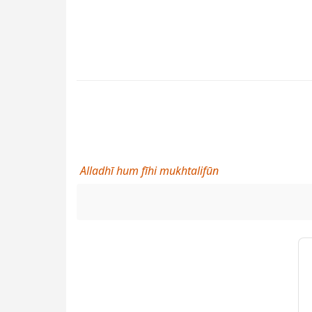
Alladhī hum fīhi mukhtalifūn