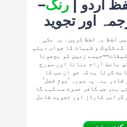
فظ اردو |
رنگ
–
جمہ اور تجوید
یں لفظ بہ لفظ کریں۔ یہ مکی
 کے شکوک و شبہات کا جواب دیتی
خلیقات—جیسے زمین کو بچھونا
 باعثِ آرام بنانا اور سورج
بت کرتا ہے کہ جو ان سب کا
ادر ہے۔ یہ سورہ ‘یومِ فصل’
ی ہے، جب کافر حسرت سے کہے گا
 گرامر کارڈز اور تجوید شامل
مرکزی صفحہ