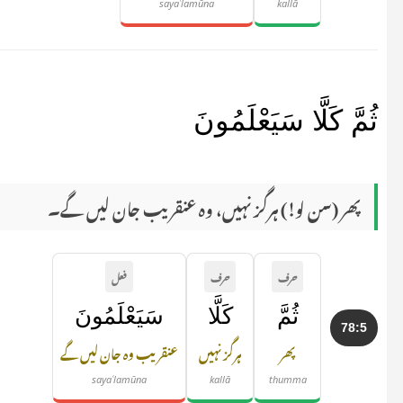
sayaʿlamūna
kallā
ثُمَّ كَلَّا سَيَعْلَمُونَ
پھر (سن لو!) ہرگز نہیں، وہ عنقریب جان لیں گے۔
حرف
حرف
فعل
ثُمَّ
كَلَّا
سَيَعْلَمُونَ
78:5
پھر
ہرگز نہیں
عنقریب وہ جان لیں گے
sayaʿlamūna
kallā
thumma