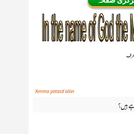
رف
ʿAmma yatasāʾalūn
ے ہیں؟