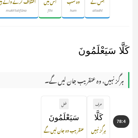
جس کے
وہ سب
اس میں
اختلاف کرنے والے ہی
mukh'talifūna
fīhi
hum
alladhī
كَلَّا سَيَعْلَمُونَ
ہرگز نہیں، وہ عنقریب جان لیں گے۔
حرف
فعل
كَلَّا
سَيَعْلَمُونَ
78:4
ہرگز نہیں
عنقریب وہ جان لیں گے