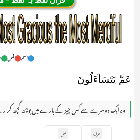
اسم
فعل
ح
عَمَّ يَتَسَآءَلُونَ
وہ ایک دوسرے سے کس چیز کے بارے میں پوچھ گچھ کر رہ
حرف
فعل