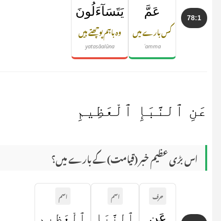
عَمَّ
يَتَسَآءَلُونَ
78:1
کس بارے میں
وہ باہم پوچھتے ہیں
yatasāalūna
ʿamma
عَنِ ٱلنَّبَإِ ٱلْعَظِيمِ
اس بڑی عظیم خبر (قیامت) کے بارے میں؟
حرف
اسم
اسم
عَنِ
ٱلنَّبَإِ
ٱلْعَظِيمِ