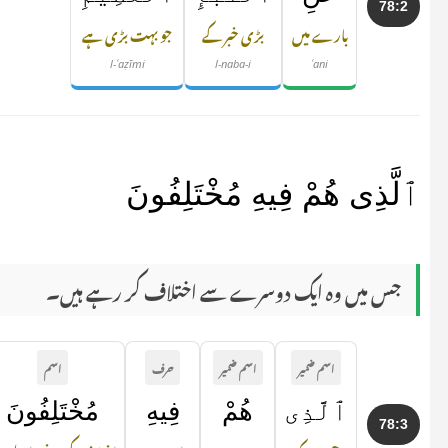
78:2
بارے میں
بڑی خبر کے
جو بہت بڑی ہے
l-ʿaẓīmi
l-naba-i
ʿani
ٱلَّذِى هُمْ فِيهِ مُخْتَلِفُونَ
جس میں وہ ایک دوسرے سے اختلاف کر رہے ہیں۔
اسم ضمیر
اسم ضمیر
حرف
اسم
ٱلَّذِى
هُمْ
فِيهِ
مُخْتَلِفُونَ
78:3