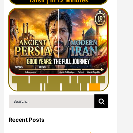
Tafsir | In 12 Minutes
6
0
0
0
Y
e
a
r
s
H
i
s
t
o
r
y
o
f
I
r
a
n
i
n
1
0
M
i
n
u
t
e
s
|
F
r
o
m
P
e
r
s
i
a
t
o
I
r
a
n
Search
for:
Recent Posts