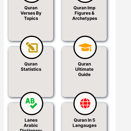
Quran
Quran Imp
Verses By
Figures &
Topics
Archetypes
Quran
Quran
Statistics
Ultimate
Guide
Lanes
Quran In 5
Arabic
Langauges
Dictionary