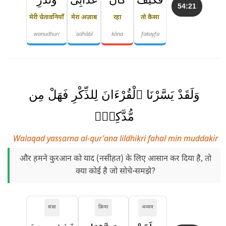
54:21
मेरी चेतावनियाँ
मेरा अज़ाब
रहा
तो कैसा
wanudhuri
ʿadhābī
kāna
fakayfa
وَلَقَدْ يَسَّرْنَا ٱلْقُرْءَانَ لِلذِّكْرِ فَهَلْ مِن
مُّدَّكِرٍۢ
Walaqad yassarna al-qur'ana lildhikri fahal min muddakir
और हमने कुरआन को याद (नसीहत) के लिए आसान कर दिया है, तो
क्या कोई है जो सोचे-समझे?
संज्ञा
क्रिया
अव्यय