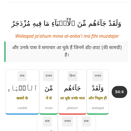
وَلَقَدْ جَآءَهُم مِّنَ ٱلْأَنۢبَآءِ مَا فِيهِ مُزْدَجَرٌ
Walaqad ja'ahum mina al-anba'i ma fihi muzdajar
और उनके पास वे समाचार आ चुके हैं जिनमें डाँट-डपट (की सामग्री)
है।
संज्ञा
अव्यय
क्रिया
अव्यय
وَلَقَدْ
جَآءَهُم
مِّنَ
ٱلْأَنۢبَآءِ
54:4
खबरों के
में से
आ चुके उनके पास
और निश्चय ही
l-anbāi
mina
jāahum
walaqad
संज्ञा
अव्यय
संज्ञा