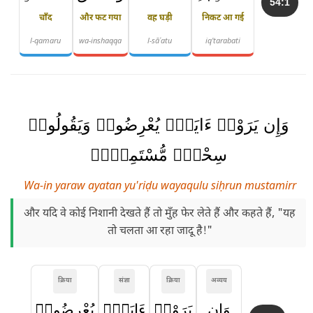
54:1
चाँद
और फट गया
वह घड़ी
निकट आ गई
l-qamaru
wa-inshaqqa
l-sāʿatu
iq'tarabati
وَإِن يَرَوْا۟ ءَايَةًۭ يُعْرِضُوا۟ وَيَقُولُوا۟
سِحْرٌۭ مُّسْتَمِرٌّۭ
Wa-in yaraw ayatan yu'riḍu wayaqulu siḥrun mustamirr
और यदि वे कोई निशानी देखते हैं तो मुँह फेर लेते हैं और कहते हैं, "यह
तो चलता आ रहा जादू है!"
क्रिया
संज्ञा
क्रिया
अव्यय
وَإِن
يَرَوْا۟
ءَايَةًۭ
يُعْرِضُوا۟