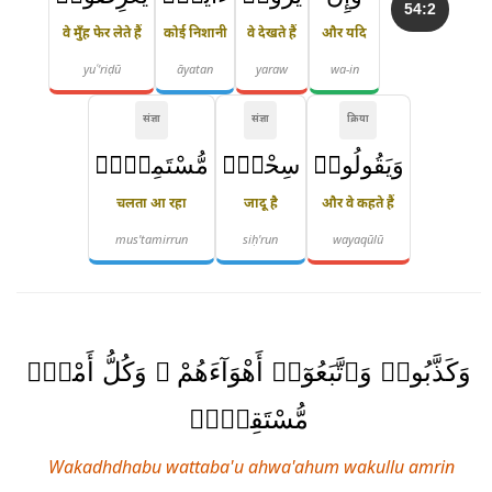
54:2
वे मुँह फेर लेते हैं
कोई निशानी
वे देखते हैं
और यदि
yuʿ'riḍū
āyatan
yaraw
wa-in
संज्ञा
संज्ञा
क्रिया
وَيَقُولُوا۟
سِحْرٌۭ
مُّسْتَمِرٌّۭ
चलता आ रहा
जादू है
और वे कहते हैं
mus'tamirrun
siḥ'run
wayaqūlū
وَكَذَّبُوا۟ وَٱتَّبَعُوٓا۟ أَهْوَآءَهُمْ ۚ وَكُلُّ أَمْرٍۢ
مُّسْتَقِرٌّۭ
Wakadhdhabu wattaba'u ahwa'ahum wakullu amrin