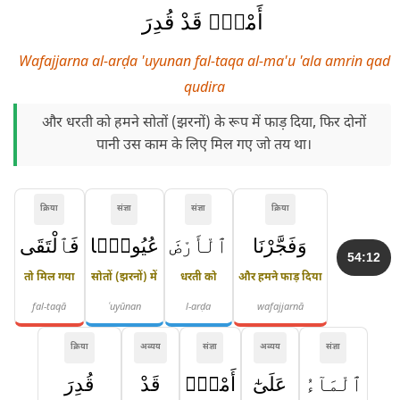
أَمْرٍۢ قَدْ قُدِرَ
Wafajjarna al-arḍa 'uyunan fal-taqa al-ma'u 'ala amrin qad
qudira
और धरती को हमने सोतों (झरनों) के रूप में फाड़ दिया, फिर दोनों
पानी उस काम के लिए मिल गए जो तय था।
क्रिया
संज्ञा
संज्ञा
क्रिया
وَفَجَّرْنَا
ٱلْأَرْضَ
عُيُونًۭا
فَٱلْتَقَى
54:12
तो मिल गया
सोतों (झरनों) में
धरती को
और हमने फाड़ दिया
fal-taqā
ʿuyūnan
l-arḍa
wafajjarnā
क्रिया
अव्यय
संज्ञा
अव्यय
संज्ञा
ٱلْمَآءُ
عَلَىٰٓ
أَمْرٍۢ
قَدْ
قُدِرَ