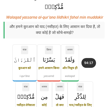
مُّدَّكِرٍۢ
Walaqad yassarna al-qur'ana lildhikri fahal min muddakir
और हमने कुरआन को याद (नसीहत) के लिए आसान कर दिया है, तो
क्या कोई है जो सोचे-समझे?
संज्ञा
क्रिया
अव्यय
وَلَقَدْ
يَسَّرْنَا
ٱلْقُرْءَانَ
54:17
कुरआन को
हमने आसान किया
और निश्चय ही
l-qur'āna
yassarnā
walaqad
संज्ञा
अव्यय
अव्यय
संज्ञा
لِلذِّكْرِ
فَهَلْ
مِن
مُّدَّكِرٍۢ
नसीहत लेनेवाला
कोई
तो क्या
याद/नसीहत के लिए