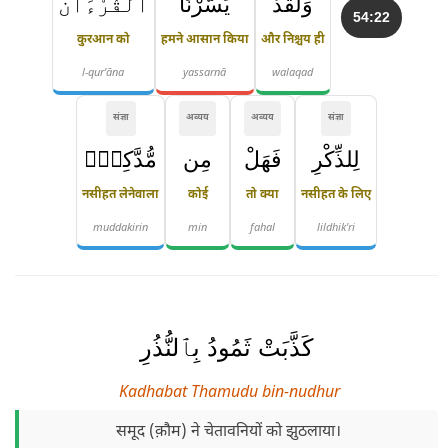
وَلَقَدْ
يَسَّرْنَا
ٱلْقُرْءَانَ
54:22
कुरआन को
हमने आसान किया
और निश्चय ही
l-qur'āna
yassarnā
walaqad
संज्ञा
अव्यय
अव्यय
संज्ञा
لِلذِّكْرِ
فَهَلْ
مِن
مُّدَّكِرٍۢ
नसीहत लेनेवाला
कोई
तो क्या
नसीहत के लिए
muddakirin
min
fahal
lildhik'ri
كَذَّبَتْ ثَمُودُ بِٱلنُّذُرِ
Kadhabat Thamudu bin-nudhur
समूद (क़ौम) ने चेतावनियों को झुठलाया।