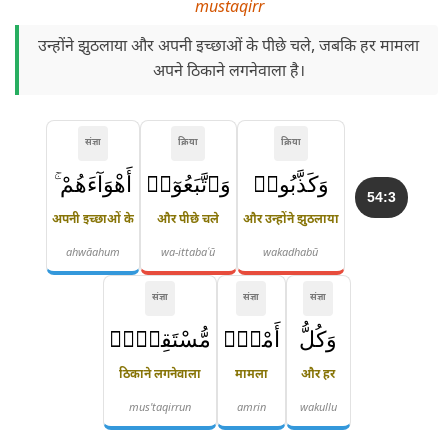
mustaqirr
उन्होंने झुठलाया और अपनी इच्छाओं के पीछे चले, जबकि हर मामला
अपने ठिकाने लगनेवाला है।
संज्ञा
क्रिया
क्रिया
وَكَذَّبُوا۟
وَٱتَّبَعُوٓا۟
أَهْوَآءَهُمْ ۚ
54:3
अपनी इच्छाओं के
और पीछे चले
और उन्होंने झुठलाया
ahwāahum
wa-ittabaʿū
wakadhabū
संज्ञा
संज्ञा
संज्ञा
وَكُلُّ
أَمْرٍۢ
مُّسْتَقِرٌّۭ
ठिकाने लगनेवाला
मामला
और हर
mus'taqirrun
amrin
wakullu