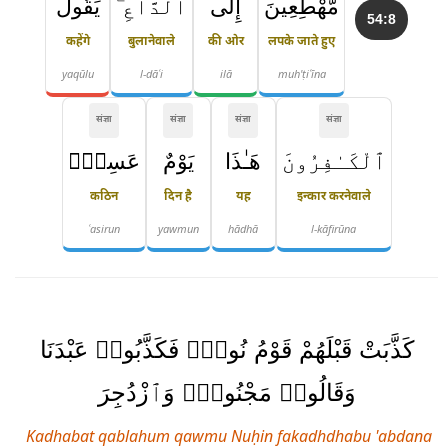
مُّهْطِعِينَ
إِلَى
ٱلدَّاعِ ۖ
يَقُولُ
54:8
कहेंगे
बुलानेवाले
की ओर
लपके जाते हुए
yaqūlu
l-dāʿi
ilā
muh'ṭiʿīna
संज्ञा
संज्ञा
संज्ञा
संज्ञा
ٱلْكَـٰفِرُونَ
هَـٰذَا
يَوْمٌ
عَسِرٌۭ
कठिन
दिन है
यह
इन्कार करनेवाले
ʿasirun
yawmun
hādhā
l-kāfirūna
كَذَّبَتْ قَبْلَهُمْ قَوْمُ نُوحٍۢ فَكَذَّبُوا۟ عَبْدَنَا
وَقَالُوا۟ مَجْنُونٌۭ وَٱزْدُجِرَ
Kadhabat qablahum qawmu Nuḥin fakadhdhabu 'abdana