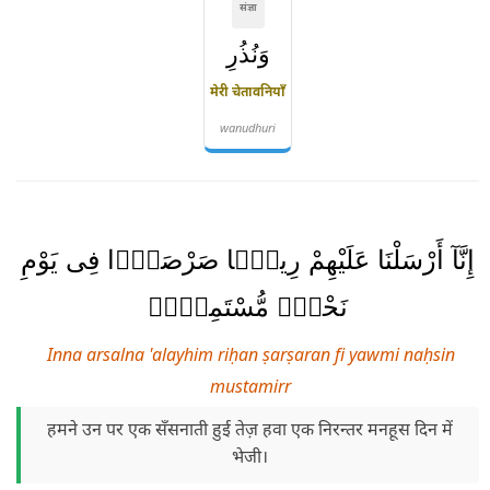
संज्ञा
وَنُذُرِ
मेरी चेतावनियाँ
wanudhuri
إِنَّآ أَرْسَلْنَا عَلَيْهِمْ رِيحًۭا صَرْصَرًۭا فِى يَوْمِ
نَحْسٍۢ مُّسْتَمِرٍّۢ
Inna arsalna 'alayhim riḥan ṣarṣaran fi yawmi naḥsin
mustamirr
हमने उन पर एक सँसनाती हुई तेज़ हवा एक निरन्तर मनहूस दिन में
भेजी।