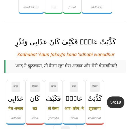
muddakirin
min
fahal
lildhik'ri
كَذَّبَتْ عَادٌۭ فَكَيْفَ كَانَ عَذَابِى وَنُذُرِ
Kadhabat 'Adun fakayfa kana 'adhabi wanudhur
'आद ने झुठलाया, तो कैसा रहा मेरा अज़ाब और मेरी चेतावनियाँ!
संज्ञा
क्रिया
संज्ञा
संज्ञा
क्रिया
كَذَّبَتْ
عَادٌۭ
فَكَيْفَ
كَانَ
عَذَابِى
54:18
मेरा अज़ाब
रहा
तो कैसा
आद (क़ौम) ने
झुठलाया
ʿadhābī
kāna
fakayfa
ʿādun
kadhabat