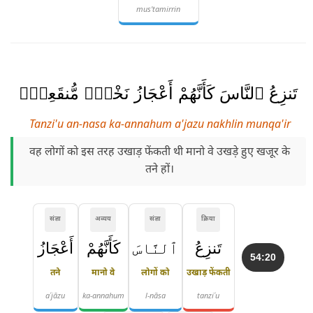
mus'tamirrin
تَنزِعُ ٱلنَّاسَ كَأَنَّهُمْ أَعْجَازُ نَخْلٍۢ مُّنقَعِرٍۢ
Tanzi'u an-nasa ka-annahum a'jazu nakhlin munqa'ir
वह लोगों को इस तरह उखाड़ फेंकती थी मानो वे उखड़े हुए खजूर के
तने हों।
संज्ञा
अव्यय
संज्ञा
क्रिया
تَنزِعُ
ٱلنَّاسَ
كَأَنَّهُمْ
أَعْجَازُ
54:20
तने
मानो वे
लोगों को
उखाड़ फेंकती
aʿjāzu
ka-annahum
l-nāsa
tanziʿu