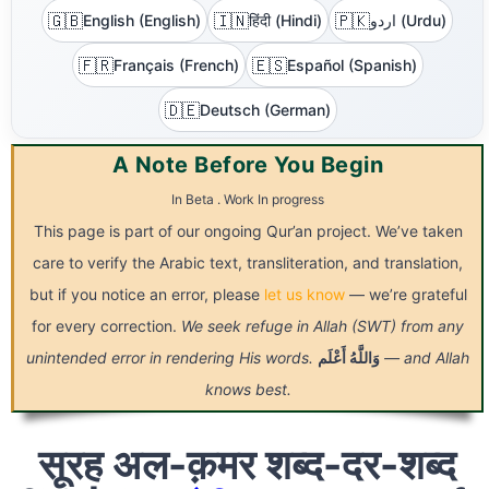
🇬🇧
🇮🇳
🇵🇰
English (English)
हिंदी (Hindi)
اردو (Urdu)
🇫🇷
🇪🇸
Français (French)
Español (Spanish)
🇩🇪
Deutsch (German)
A Note Before You Begin
In Beta . Work In progress
This page is part of our ongoing Qur’an project. We’ve taken
care to verify the Arabic text, transliteration, and translation,
but if you notice an error, please
let us know
— we’re grateful
for every correction.
We seek refuge in Allah (SWT) from any
unintended error in rendering His words.
أَعْلَم
وَاللَّهُ
— and Allah
knows best.
सूरह अल-क़मर शब्द-दर-शब्द