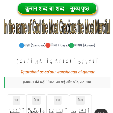
कुरान शब्द-बा-शब्द – मुख्य पृष्ठ
संज्ञा (Sangya)
क्रिया (Kriya)
अव्यय (Avyay)
ٱقْتَرَبَتِ ٱلسَّاعَةُ وَٱنشَقَّ ٱلْقَمَرُ
Iqtarabati as-sa'atu wanshaqqa al-qamar
क़यामत की घड़ी निकट आ गई और चाँद फट गया।
संज्ञा
क्रिया
संज्ञा
क्रिया
ٱقْتَرَبَتِ
ٱلسَّاعَةُ
وَٱنشَقَّ
ٱلْقَمَرُ