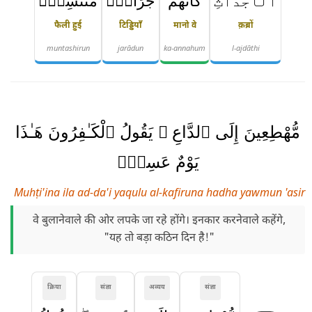
ٱلْأَجْدَاثِ
كَأَنَّهُمْ
جَرَادٌۭ
مُّنتَشِرٌۭ
फैली हुई
टिड्डियाँ
मानो वे
क़ब्रों
muntashirun
jarādun
ka-annahum
l-ajdāthi
مُّهْطِعِينَ إِلَى ٱلدَّاعِ ۖ يَقُولُ ٱلْكَـٰفِرُونَ هَـٰذَا
يَوْمٌ عَسِرٌۭ
Muhṭi'ina ila ad-da'i yaqulu al-kafiruna hadha yawmun 'asir
वे बुलानेवाले की ओर लपके जा रहे होंगे। इनकार करनेवाले कहेंगे,
"यह तो बड़ा कठिन दिन है!"
क्रिया
संज्ञा
अव्यय
संज्ञा