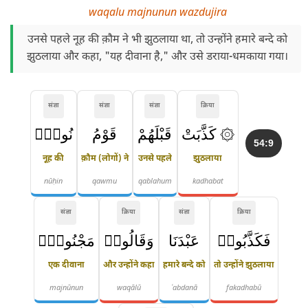
waqalu majnunun wazdujira
उनसे पहले नूह की क़ौम ने भी झुठलाया था, तो उन्होंने हमारे बन्दे को
झुठलाया और कहा, "यह दीवाना है," और उसे डराया-धमकाया गया।
संज्ञा
संज्ञा
संज्ञा
क्रिया
۞ كَذَّبَتْ
قَبْلَهُمْ
قَوْمُ
نُوحٍۢ
54:9
नूह की
क़ौम (लोगों) ने
उनसे पहले
झुठलाया
nūḥin
qawmu
qablahum
kadhabat
संज्ञा
क्रिया
संज्ञा
क्रिया
فَكَذَّبُوا۟
عَبْدَنَا
وَقَالُوا۟
مَجْنُونٌۭ
एक दीवाना
और उन्होंने कहा
हमारे बन्दे को
तो उन्होंने झुठलाया
majnūnun
waqālū
ʿabdanā
fakadhabū