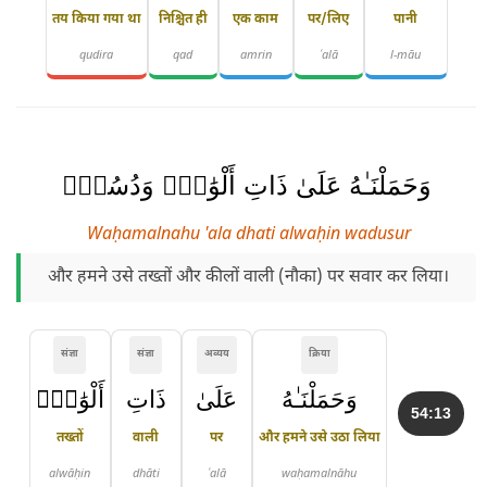
तय किया गया था
निश्चित ही
एक काम
पर/लिए
पानी
qudira
qad
amrin
ʿalā
l-māu
وَحَمَلْنَـٰهُ عَلَىٰ ذَاتِ أَلْوَٰحٍۢ وَدُسُرٍۢ
Waḥamalnahu 'ala dhati alwaḥin wadusur
और हमने उसे तख्तों और कीलों वाली (नौका) पर सवार कर लिया।
संज्ञा
संज्ञा
अव्यय
क्रिया
وَحَمَلْنَـٰهُ
عَلَىٰ
ذَاتِ
أَلْوَٰحٍۢ
54:13
तख्तों
वाली
पर
और हमने उसे उठा लिया
alwāḥin
dhāti
ʿalā
waḥamalnāhu