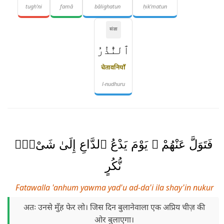
tugh'ni
famā
bālighatun
ḥik'matun
संज्ञा
ٱلنُّذُرُ
चेतावनियाँ
l-nudhuru
فَتَوَلَّ عَنْهُمْ ۘ يَوْمَ يَدْعُ ٱلدَّاعِ إِلَىٰ شَىْءٍۢ
نُّكُرٍ
Fatawalla 'anhum yawma yad'u ad-da'i ila shay'in nukur
अतः उनसे मुँह फेर लो। जिस दिन बुलानेवाला एक अप्रिय चीज़ की
ओर बुलाएगा।