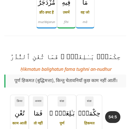
مَا
فِيهِ
مُزْدَجَرٌ
डाँट-डपट है
उसमें
वह जो
muz'dajarun
fīhi
mā
حِكْمَةٌۢ بَـٰلِغَةٌۭ ۖ فَمَا تُغْنِ ٱلنُّذُرُ
Ḥikmatun balighatun fama tughni an-nudhur
पूर्ण हिकमत (बुद्धिमत्ता), किन्तु चेतावनियाँ कुछ काम नहीं आतीं।
क्रिया
अव्यय
संज्ञा
संज्ञा
حِكْمَةٌۢ
بَـٰلِغَةٌۭ ۖ
فَمَا
تُغْنِ
54:5
काम आतीं
तो नहीं
पूर्ण
हिकमत