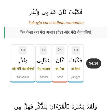
فَكَيْفَ كَانَ عَذَابِى وَنُذُرِ
Fakayfa kana 'adhabi wanudhur
फिर कैसा रहा मेरा अज़ाब (दंड) और मेरी चेतावनियाँ!
संज्ञा
संज्ञा
क्रिया
संज्ञा
فَكَيْفَ
كَانَ
عَذَابِى
وَنُذُرِ
54:16
और मेरी चेतावनियाँ
मेरा अज़ाब
रहा/था
तो कैसा
wanudhuri
ʿadhābī
kāna
fakayfa
وَلَقَدْ يَسَّرْنَا ٱلْقُرْءَانَ لِلذِّكْرِ فَهَلْ مِن