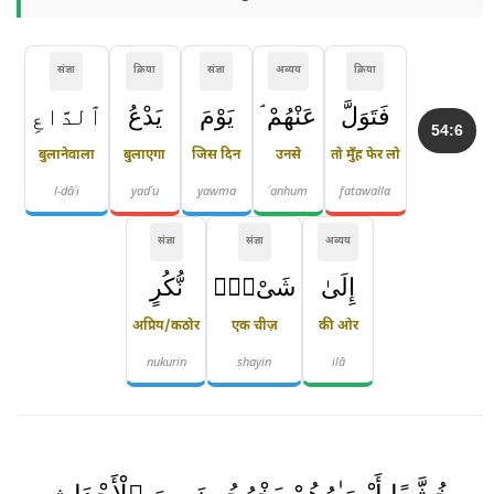
संज्ञा
क्रिया
संज्ञा
अव्यय
क्रिया
فَتَوَلَّ
عَنْهُمْ ۘ
يَوْمَ
يَدْعُ
ٱلدَّاعِ
54:6
बुलानेवाला
बुलाएगा
जिस दिन
उनसे
तो मुँह फेर लो
l-dāʿi
yadʿu
yawma
ʿanhum
fatawalla
संज्ञा
संज्ञा
अव्यय
إِلَىٰ
شَىْءٍۢ
نُّكُرٍ
अप्रिय/कठोर
एक चीज़
की ओर
nukurin
shayin
ilā