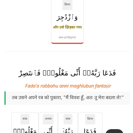
क्रिया
وَٱزْدُجِرَ
और उसे झिड़का गया
wa-uz'dujira
فَدَعَا رَبَّهُۥٓ أَنِّى مَغْلُوبٌۭ فَٱنتَصِرْ
Fada'a rabbahu anni maghlubun fantaṣir
तब उसने अपने रब को पुकारा, "मैं विवश हूँ, अतः तू मेरा बदला ले!"
संज्ञा
अव्यय
संज्ञा
क्रिया
فَدَعَا
رَبَّهُۥٓ
أَنِّى
مَغْلُوبٌۭ