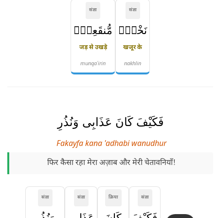
संज्ञा
संज्ञा
نَخْلٍۢ
مُّنقَعِرٍۢ
जड़ से उखड़े
खजूर के
munqaʿirin
nakhlin
فَكَيْفَ كَانَ عَذَابِى وَنُذُرِ
Fakayfa kana 'adhabi wanudhur
फिर कैसा रहा मेरा अज़ाब और मेरी चेतावनियाँ!
संज्ञा
संज्ञा
क्रिया
संज्ञा
فَكَيْفَ
كَانَ
عَذَابِى
وَنُذُرِ