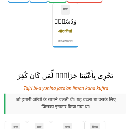
संज्ञा
وَدُسُرٍۢ
और कीलों
wadusurin
تَجْرِى بِأَعْيُنِنَا جَزَآءًۭ لِّمَن كَانَ كُفِرَ
Tajri bi-a'yunina jaza'an liman kana kufira
जो हमारी आँखों के सामने चलती थी। यह बदला था उसके लिए
जिसका इनकार किया गया था।
संज्ञा
संज्ञा
संज्ञा
क्रिया