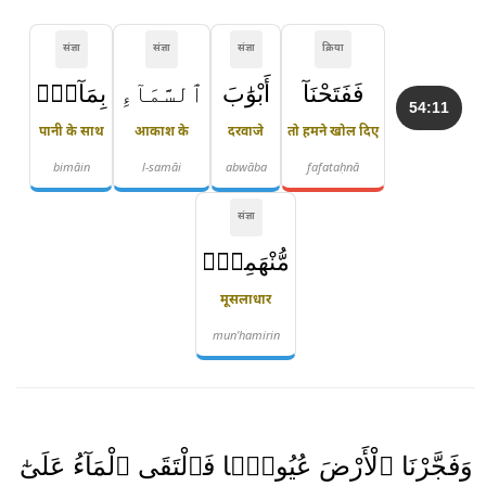
संज्ञा
संज्ञा
संज्ञा
क्रिया
فَفَتَحْنَآ
أَبْوَٰبَ
ٱلسَّمَآءِ
بِمَآءٍۢ
54:11
पानी के साथ
आकाश के
दरवाजे
तो हमने खोल दिए
bimāin
l-samāi
abwāba
fafataḥnā
संज्ञा
مُّنْهَمِرٍۢ
मूसलाधार
mun'hamirin
وَفَجَّرْنَا ٱلْأَرْضَ عُيُونًۭا فَٱلْتَقَى ٱلْمَآءُ عَلَىٰٓ