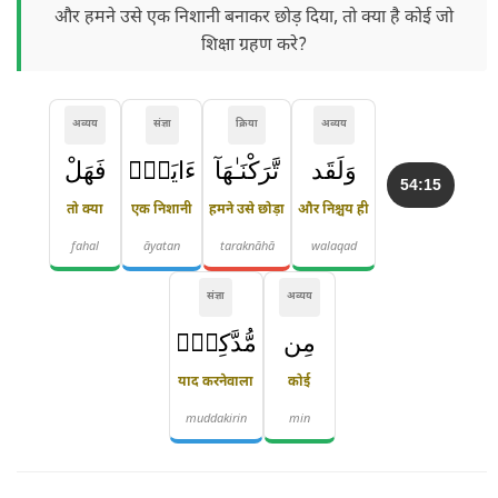
और हमने उसे एक निशानी बनाकर छोड़ दिया, तो क्या है कोई जो
शिक्षा ग्रहण करे?
अव्यय
संज्ञा
क्रिया
अव्यय
وَلَقَد
تَّرَكْنَـٰهَآ
ءَايَةًۭ
فَهَلْ
54:15
तो क्या
एक निशानी
हमने उसे छोड़ा
और निश्चय ही
fahal
āyatan
taraknāhā
walaqad
संज्ञा
अव्यय
مِن
مُّدَّكِرٍۢ
याद करनेवाला
कोई
muddakirin
min