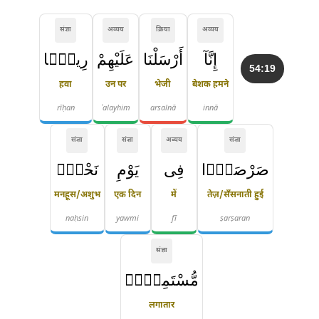
संज्ञा
अव्यय
क्रिया
अव्यय
إِنَّآ
أَرْسَلْنَا
عَلَيْهِمْ
رِيحًۭا
54:19
हवा
उन पर
भेजी
बेशक हमने
rīḥan
ʿalayhim
arsalnā
innā
संज्ञा
संज्ञा
अव्यय
संज्ञा
صَرْصَرًۭا
فِى
يَوْمِ
نَحْسٍۢ
मनहूस/अशुभ
एक दिन
में
तेज़/सँसनाती हुई
naḥsin
yawmi
fī
ṣarṣaran
संज्ञा
مُّسْتَمِرٍّۢ
लगातार