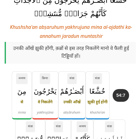
خُشَّعًا أَبْصَـٰرُهُمْ يَخْرُجُونَ مِنَ ٱلْأَجْدَاثِ
كَأَنَّهُمْ جَرَادٌۭ مُّنتَشِرٌۭ
Khushsha'an abṣaruhum yakhrujuna mina al-ajdathi ka-
annahum jaradun muntashir
उनकी आँखें झुकी होंगी, क़ब्रों से इस तरह निकलेंगे मानो वे फैली हुई
टिड्डियाँ हों।
अव्यय
क्रिया
संज्ञा
संज्ञा
خُشَّعًا
أَبْصَـٰرُهُمْ
يَخْرُجُونَ
مِنَ
54:7
से
वे निकलेंगे
उनकी आँखें
झुकी हुई होंगी
mina
yakhrujūna
abṣāruhum
khushaʿan
संज्ञा
संज्ञा
अव्यय
संज्ञा