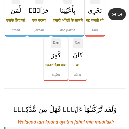
تَجْرِى
بِأَعْيُنِنَا
جَزَآءًۭ
لِّمَن
54:14
उसके लिए जो
एक बदला
हमारी आँखों के सामने
वह चलती थी
liman
jazāan
bi-aʿyuninā
tajrī
क्रिया
क्रिया
كَانَ
كُفِرَ
नकार दिया गया
था
kufira
kāna
وَلَقَد تَّرَكْنَـٰهَآ ءَايَةًۭ فَهَلْ مِن مُّدَّكِرٍۢ
Walaqad taraknaha ayatan fahal min muddakir