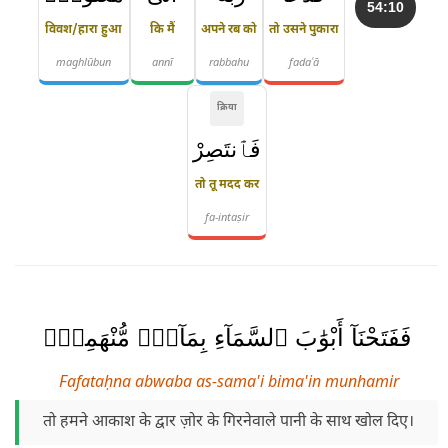
54:10
विवश/हारा हुआ
कि मैं
अपने रब को
तो उसने पुकारा
maghlūbun
annī
rabbahu
fadaʿā
क्रिया
فَٱنتَصِرْ
तो तू मदद कर
fa-intaṣir
فَفَتَحْنَآ أَبْوَٰبَ ٱلسَّمَآءِ بِمَآءٍۢ مُّنْهَمِرٍۢ
Fafataḥna abwaba as-sama'i bima'in munhamir
तो हमने आकाश के द्वार ज़ोर के गिरनेवाले पानी के साथ खोल दिए।