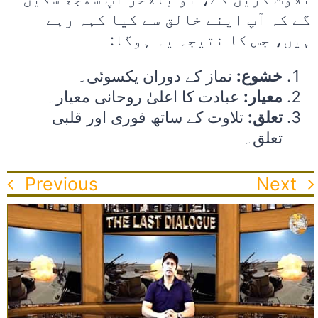
گے کہ آپ اپنے خالق سے کیا کہہ رہے
ہیں، جس کا نتیجہ یہ ہوگا:
خشوع:
نماز کے دوران یکسوئی۔
معیار:
عبادت کا اعلیٰ روحانی معیار۔
تعلق:
تلاوت کے ساتھ فوری اور قلبی
تعلق۔
Previous
Next