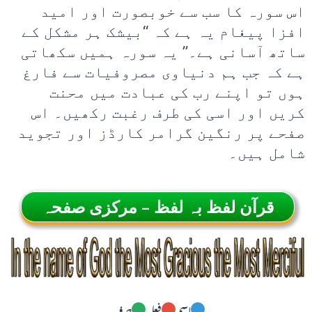
اس سورہ کا سب سے خوبصورت اور امید
افزا پیغام یہ ہے کہ “بیشک ہر مشکل کے
ساتھ آسانی ہے۔” یہ سورہ ہمیں سکھاتی
ہے کہ جب ہم دنیاوی مصروفیات سے فارغ
ہوں تو اپنے رب کی عبادت میں محنت
کریں اور اسی کی طرف رغبت رکھیں۔ اس
صفحے پر رنگین گرامر کارڈز اور تجوید
شامل ہیں۔
قرآن لفظ بہ لفظ – مرکزی صفحہ
اسم
فعل
حرف