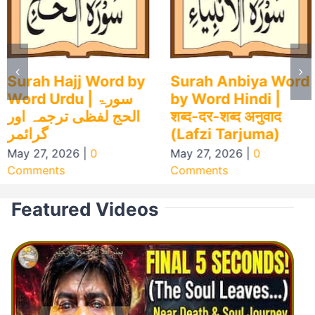
Surah Hajj Word by
Surah Anbiya Word
Word Urdu | سورۃ
by Word Hindi |
الحج لفظی ترجمہ اور
शब्द-दर-शब्द अनुवाद
گرائمر
(Lafzi Tarjuma)
May 27, 2026
|
0
May 27, 2026
|
0
Comments
Comments
Featured Videos