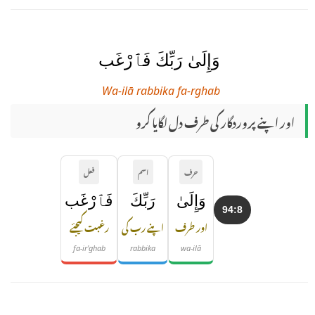
وَإِلَىٰ رَبِّكَ فَٱرْغَب
Wa-ilā rabbika fa-rghab
اور اپنے پروردگار کی طرف دل لگایا کرو
حرف
اسم
فعل
وَإِلَىٰ
رَبِّكَ
فَٱرْغَب
94:8
اور طرف
اپنے رب کی
رغبت کیجئے
fa-ir'ghab
rabbika
wa-ilā