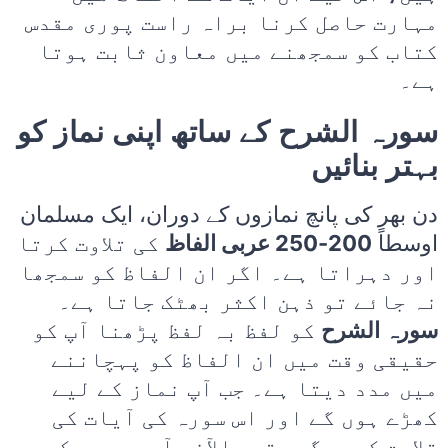
مہارت حاصل کرنا براہ راست پوری مقدس
کتاب کو سمجھنے میں معاون ثابت ہوتا
ہے۔
سورہ الشرح کے ساتھ اپنی نماز کو
بہتر بنائیں
دن بھر کی پانچ نمازوں کے دوران، ایک مسلمان
اوسطاً
200-250 عربی الفاظ
کی تلاوت کرتا
اور دہراتا ہے۔ اگر ان الفاظ کو سمجھا
نہ جائے تو ذہن اکثر بھٹک جاتا ہے۔
سورہ الشرح
کو لفظ بہ لفظ پڑھنا آپ کو
حقیقی وقت میں ان الفاظ کو پہچاننے
میں مدد دیتا ہے۔ جب آپ نماز کے لیے
کھڑے ہوں گے اور اس سورہ کی آیات کی
تلاوت کریں گے، تو بالآخر آپ سمجھ سکیں