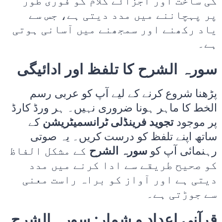
کی ساخت اور اجزائے کلام کو فوری طور
پر پہچاننے میں مدد دیتی ہے، جس سے
یاد رکھنے اور سمجھنے میں آسانی ہوتی
ہے۔
سورہ الشرح کا تلفظ اور ادائیگی
پڑھنا شروع کرنے کے لیے آپ کو عربی رسم
الخط کا ماہر ہونا ضروری نہیں۔ ہر ورڈ کارڈ
پر موجود
تجوید فرینڈلی ٹرانسمیٹریشن
کے
ساتھ اپنے تلفظ کو درست کریں۔ یہ صوتی
رہنمائی آپ کو
سورہ الشرح
کے مشکل الفاظ
کو صحیح طریقے سے ادا کرنے میں مدد
دیتی ہے اور آواز کو براہ راست معنی
سے جوڑتی ہے۔
قرآنی اعداد و شمار: سورہ الشرح