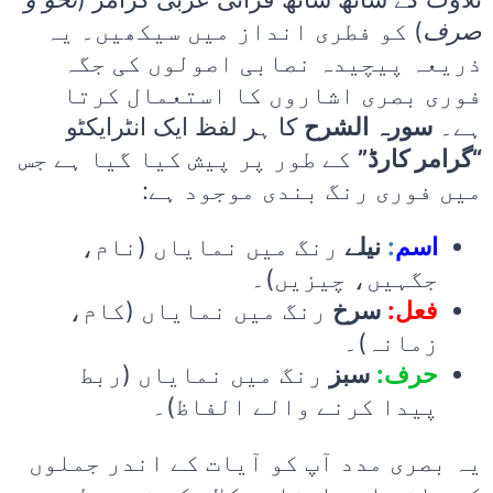
صرف
) کو فطری انداز میں سیکھیں۔ یہ
ذریعہ پیچیدہ نصابی اصولوں کی جگہ
فوری بصری اشاروں کا استعمال کرتا
ہے۔
سورہ الشرح
کا ہر لفظ ایک انٹرایکٹو
“گرامر کارڈ”
کے طور پر پیش کیا گیا ہے جس
میں فوری رنگ بندی موجود ہے:
رنگ میں نمایاں (نام،
نیلے
:
اسم
جگہیں، چیزیں)۔
فعل:
سرخ
رنگ میں نمایاں (کام،
زمانہ)۔
حرف:
سبز
رنگ میں نمایاں (ربط
پیدا کرنے والے الفاظ)۔
یہ بصری مدد آپ کو آیات کے اندر جملوں