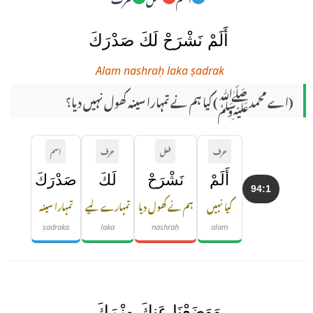
أَلَمْ نَشْرَحْ لَكَ صَدْرَكَ
Alam nashraḥ laka ṣadrak
(اے محمدﷺ) کیا ہم نے تمہارا سینہ کھول نہیں دیا؟
حرف
فعل
حرف
اسم
أَلَمْ
نَشْرَحْ
لَكَ
صَدْرَكَ
94:1
کیا نہیں
ہم نے کھول دیا
تمہارے لیے
تمہارا سینہ
ṣadraka
laka
nashraḥ
alam
وَوَضَعْنَا عَنكَ وِزْرَكَ