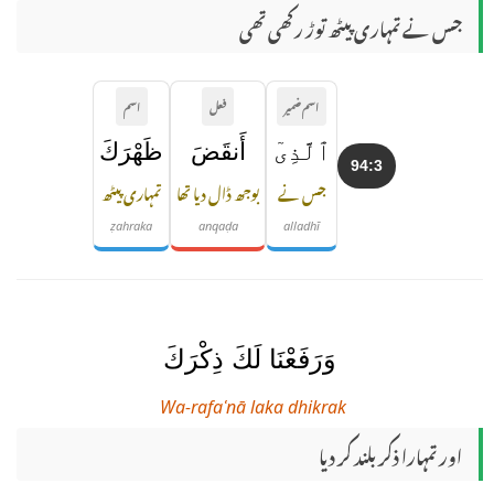
جس نے تمہاری پیٹھ توڑ رکھی تھی
اسم ضمیر
فعل
اسم
ٱلَّذِىٓ
أَنقَضَ
ظَهْرَكَ
94:3
جس نے
بوجھ ڈال دیا تھا
تمہاری پیٹھ
ẓahraka
anqaḍa
alladhī
وَرَفَعْنَا لَكَ ذِكْرَكَ
Wa-rafaʿnā laka dhikrak
اور تمہارا ذکر بلند کر دیا