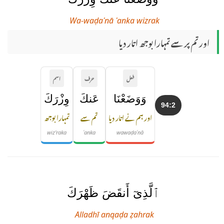
Wa-waḍaʿnā ʿanka wizrak
اور تم پر سے تمہارا بوجھ اتار دیا
فعل
حرف
اسم
وَوَضَعْنَا
عَنكَ
وِزْرَكَ
94:2
اور ہم نے اتار دیا
تم سے
تمہارا بوجھ
wiz'raka
ʿanka
wawaḍaʿnā
ٱلَّذِىٓ أَنقَضَ ظَهْرَكَ
Alladhī anqaḍa ẓahrak