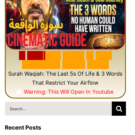
🎬
F
e
a
t
u
r
e
d
V
i
d
e
o
🎥
N
e
w
C
i
n
e
m
a
t
i
c
Q
u
r
a
n
V
i
d
e
o
Surah Waqiah: The Last 5s Of Life & 3 Words
That Restrict Your Airflow
⚠️
Warning: This Will Open In Youtube
Search
for:
Recent Posts