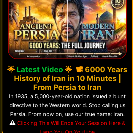
🌟
Latest Video
🌟 📽️
6000 Years
History of Iran in 10 Minutes |
From Persia to Iran
In 1935, a 5,000-year-old nation issued a blunt
directive to the Western world. Stop calling us
Persia. From now on, use our true name: Iran.
⚠️
Clicking This Will Ends Your Session Here &
Land You On Youtube