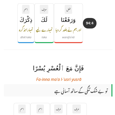
فعل
حرف
اسم
وَرَفَعْنَا
لَكَ
ذِكْرَكَ
94:4
اور ہم نے بلند کر دیا
تمہارے لیے
تمہارا تذکرہ
dhik'raka
laka
warafaʿnā
فَإِنَّ مَعَ ٱلْعُسْرِ يُسْرًا
Fa-inna maʿa l-ʿusri yusrā
تو بے شک تنگی کے ساتھ آسانی ہے
حرف
حرف
اسم
اسم