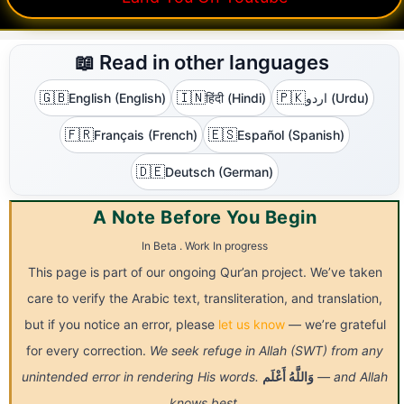
📖 Read in other languages
🇬🇧
🇮🇳
🇵🇰
English (English)
हिंदी (Hindi)
اردو (Urdu)
🇫🇷
🇪🇸
Français (French)
Español (Spanish)
🇩🇪
Deutsch (German)
A Note Before You Begin
In Beta . Work In progress
This page is part of our ongoing Qur’an project. We’ve taken
care to verify the Arabic text, transliteration, and translation,
but if you notice an error, please
let us know
— we’re grateful
for every correction.
We seek refuge in Allah (SWT) from any
unintended error in rendering His words.
أَعْلَم
وَاللَّهُ
— and Allah
knows best.