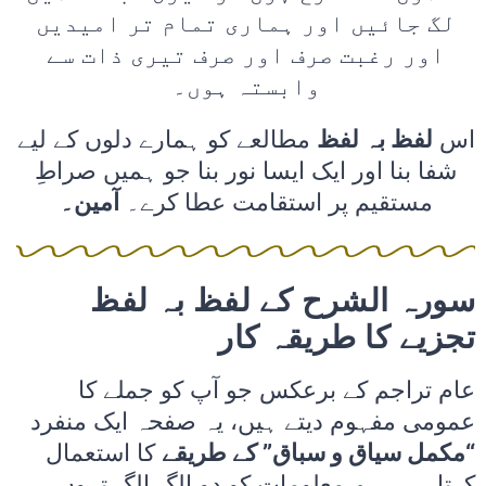
لگ جائیں اور ہماری تمام تر امیدیں
اور رغبت صرف اور صرف تیری ذات سے
وابستہ ہوں۔
اس
لفظ بہ لفظ
مطالعے کو ہمارے دلوں کے لیے
شفا بنا اور ایک ایسا نور بنا جو ہمیں صراطِ
مستقیم پر استقامت عطا کرے۔
آمین۔
سورہ الشرح کے لفظ بہ لفظ
تجزیے کا طریقہ کار
عام تراجم کے برعکس جو آپ کو جملے کا
عمومی مفہوم دیتے ہیں، یہ صفحہ ایک منفرد
“مکمل سیاق و سباق” کے طریقے
کا استعمال
کرتا ہے۔ ہم معلومات کو دو الگ الگ تہوں