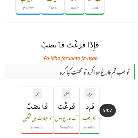
yus'ran
l-ʿus'ri
maʿa
inna
فَإِذَا فَرَغْتَ فَٱنصَبْ
Fa-idhā faraghta fa-nṣab
تو جب تم فارغ ہوا کرو تو محنت کیا کرو
حرف
فعل
فعل
فَإِذَا
فَرَغْتَ
فَٱنصَبْ
94:7
پھر جب
آپ فارغ ہوں
تو عبادت میں تھکیں
fa-inṣab
faraghta
fa-idhā