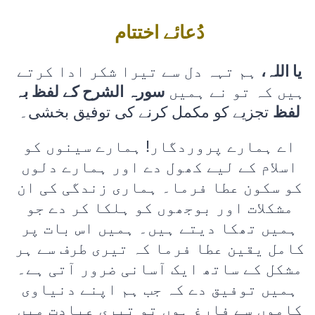
دُعائے اختتام
یا اللہ،
ہم تہہ دل سے تیرا شکر ادا کرتے
ہیں کہ تو نے ہمیں
سورہ الشرح کے لفظ بہ
لفظ
تجزیے کو مکمل کرنے کی توفیق بخشی۔
اے ہمارے پروردگار! ہمارے سینوں کو
اسلام کے لیے کھول دے اور ہمارے دلوں
کو سکون عطا فرما۔ ہماری زندگی کی ان
مشکلات اور بوجھوں کو ہلکا کر دے جو
ہمیں تھکا دیتے ہیں۔ ہمیں اس بات پر
کامل یقین عطا فرما کہ تیری طرف سے ہر
مشکل کے ساتھ ایک آسانی ضرور آتی ہے۔
ہمیں توفیق دے کہ جب ہم اپنے دنیاوی
کاموں سے فارغ ہوں تو تیری عبادت میں