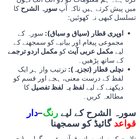
میں پیش کرتے ہیں تاکہ آپ
سورہ الشرح
کا
تسلسل کبھی نہ کھوئیں:
اوپری قطار (سیاق و سباق):
سورہ کے
مجموعی پیغام اور بیانیے کو سمجھنے کے
لیے
مکمل عربی آیت
کو
مکمل اردو ترجمے
کے ساتھ پڑھیں۔
نچلی قطار (تجزیہ):
ترتیب وار ہر ایک
لفظ کے درست معنی، ہجے اور قسم کو
دیکھنے کے لیے
لفظ بہ لفظ تفصیل
کا
مطالعہ کریں۔
دار
–
رنگ
سورہ الشرح کے لیے
قواعد
گائیڈ کو سمجھنا
تلاوت کے ساتھ ساتھ قرآنی عربی گرامر (
نحو و