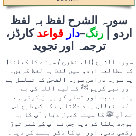
سورہ الشرح لفظ بہ لفظ
کارڈز،
قواعد
دار
–
رنگ
اردو |
ترجمہ اور تجوید
سورہ الشرح (الم نشرح / سینے کا کھلنا)
کا مطالعہ اردو میں لفظ بہ لفظ کریں۔
یہ سورہ دراصل سورہ الضحیٰ کا تسلسل ہے
اور نبی کریم ﷺ کے لیے اللہ کی بے
پناہ محبت اور تسلی کو بیان کرتی ہے۔
اللہ تعالیٰ یاد دلاتا ہے کہ کس طرح اس
نے آپ ﷺ کا سینہ کھول دیا، آپ کا وہ
بوجھ ہلکا کر دیا جس نے آپ کی کمر توڑ
رکھی تھی، اور آپ کا ذکر بلند کر دیا۔