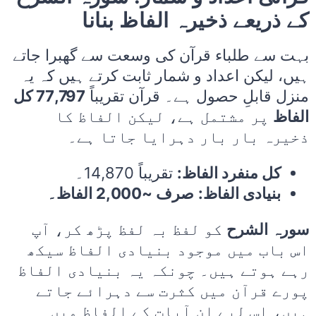
کے ذریعے ذخیرہ الفاظ بنانا
بہت سے طلباء قرآن کی وسعت سے گھبرا جاتے
ہیں، لیکن اعداد و شمار ثابت کرتے ہیں کہ یہ
منزل قابلِ حصول ہے۔ قرآن تقریباً
77,797 کل
الفاظ
پر مشتمل ہے، لیکن الفاظ کا
ذخیرہ بار بار دہرایا جاتا ہے۔
کل منفرد الفاظ:
تقریباً 14,870۔
بنیادی الفاظ:
صرف ~2,000 الفاظ۔
سورہ الشرح
کو لفظ بہ لفظ پڑھ کر، آپ
اس باب میں موجود بنیادی الفاظ سیکھ
رہے ہوتے ہیں۔ چونکہ یہ بنیادی الفاظ
پورے قرآن میں کثرت سے دہرائے جاتے
ہیں، اس لیے ان آیات کے الفاظ میں