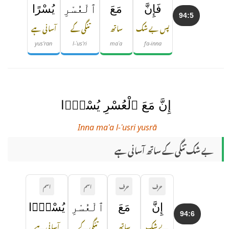
فَإِنَّ
مَعَ
ٱلْعُسْرِ
يُسْرًا
94:5
پس بے شک
ساتھ
تنگی کے
آسانی ہے
yus'ran
l-ʿus'ri
maʿa
fa-inna
إِنَّ مَعَ ٱلْعُسْرِ يُسْرًۭا
Inna maʿa l-ʿusri yusrā
بے شک تنگی کے ساتھ آسانی ہے
حرف
حرف
اسم
اسم
إِنَّ
مَعَ
ٱلْعُسْرِ
يُسْرًۭا
94:6
بے شک
ساتھ
تنگی کے
آسانی ہے