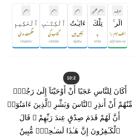
حرف
اسم ضمیر
اسم
اسم
اسم
الٓر ۚ
تِلْكَ
ءَايَـٰتُ
ٱلْكِتَـٰبِ
ٱلْحَكِيمِ
الف لام را
یہ
آیتیں ہیں
کتاب کی
حکمت والی
l-ḥakīmi
l-kitābi
āyātu
til'ka
alif-lam-ra
10:2
أَكَانَ لِلنَّاسِ عَجَبًا أَنْ أَوْحَيْنَآ إِلَىٰ رَجُلٍۢ
مِّنْهُمْ أَنْ أَنذِرِ ٱلنَّاسَ وَبَشِّرِ ٱلَّذِينَ ءَامَنُوٓا۟
أَنَّ لَهُمْ قَدَمَ صِدْقٍ عِندَ رَبِّهِمْ ۗ قَالَ
ٱلْكَـٰفِرُونَ إِنَّ هَـٰذَا لَسَـٰحِرٌۭ مُّبِينٌ