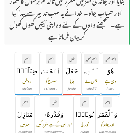
اور حساب جانو۔ خدا نے یہ سب تدبیر سے پیدا کیا
ہے۔ سمجھنے والوں کے لئے وہ اپنی آیتیں کھول کھول
کر بیان فرماتا ہے
اسم ضمیر
اسم ضمیر
فعل
اسم
اسم
هُوَ
ٱلَّذِى
جَعَلَ
ٱلشَّمْسَ
ضِيَآءًۭ
وہی ہے
جس نے
بنایا
سورج کو
روشن
ḍiyāan
l-shamsa
jaʿala
alladhī
huwa
اسم
اسم
فعل
اسم
وَٱلْقَمَرَ
نُورًۭا
وَقَدَّرَهُۥ
مَنَازِلَ
اور چاند کو
نورانی
اور اس کے لیے مقرر کیں
منزلیں
manāzila
waqaddarahu
nūran
wal-qamara