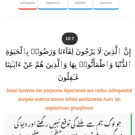
yattaqūna
liqawmin
laāyātin
wal-arḍi
10:7
إِنَّ ٱلَّذِينَ لَا يَرْجُونَ لِقَآءَنَا وَرَضُوا۟ بِٱلْحَيَوٰةِ
ٱلدُّنْيَا وَٱطْمَأَنُّوا۟ بِهَا وَٱلَّذِينَ هُمْ عَنْ ءَايَـٰتِنَا
غَـٰفِلُونَ
Innal lazeena laa yarjoona liqaa'anaa wa radoo bilhayaatid
dunyaa watma'annoo bihaa wallazeena hum 'an
aayaatinaa ghaafiloon
جو لوگ ہم سے ملنے کی توقع نہیں رکھتے اور دنیا کی
زندگی سے خوش اور اسی پر مطمئن ہو بیٹھے ہیں اور