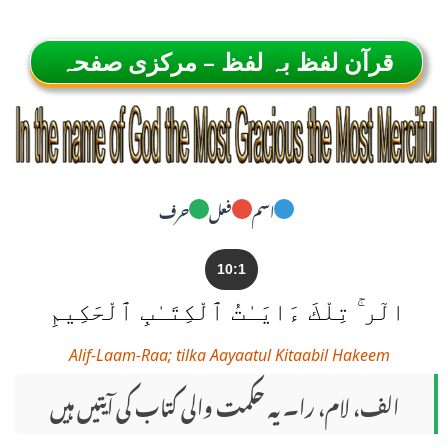
قرآن لفظ بہ لفظ – مرکزی صفحہ
اسم
فعل
حرف
10:1
الٓر ۚ تِلْكَ ءَايَـٰتُ ٱلْكِتَـٰبِ ٱلْحَكِيمِ
Alif-Laam-Raa; tilka Aayaatul Kitaabil Hakeem
الف، لام، را۔ یہ حکمت والی کتاب کی آیتیں ہیں