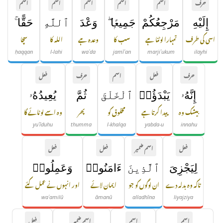
حرف
اسم
اسم
اسم
اسم
اسم
إِلَيْهِ
مَرْجِعُكُمْ
جَمِيعًۭا ۖ
وَعْدَ
ٱللَّهِ
حَقًّا ۚ
اسی کی طرف
تمہارا لوٹنا ہے
سب کا
وعدہ ہے
اللہ کا
سچا
ḥaqqan
l-lahi
waʿda
jamīʿan
marjiʿukum
ilayhi
حرف
فعل
اسم
حرف
فعل
إِنَّهُۥ
يَبْدَؤُا۟
ٱلْخَلْقَ
ثُمَّ
يُعِيدُهُۥ
بیشک وہ
پیدا کرتا ہے
مخلوق کو
پھر
وہ اسے لوٹائے گا
yuʿīduhu
thumma
l-khalqa
yabda-u
innahu
فعل
اسم ضمیر
فعل
فعل
لِيَجْزِىَ
ٱلَّذِينَ
ءَامَنُوا۟
وَعَمِلُوا۟
تاکہ وہ بدلہ دے
ان لوگوں کو جو
ایمان لائے
اور انہوں نے عمل کئے
waʿamilū
āmanū
alladhīna
liyajziya
اسم
اسم
اسم ضمیر
فعل