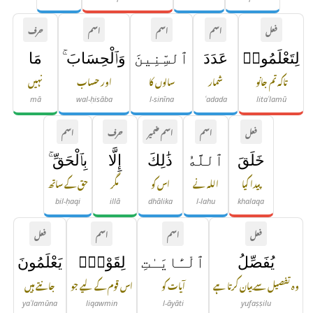
فعل
اسم
اسم
اسم
حرف
لِتَعْلَمُوا۟
عَدَدَ
ٱلسِّنِينَ
وَٱلْحِسَابَ ۚ
مَا
تاکہ تم جانو
شمار
سالوں کا
اور حساب
نہیں
mā
wal-ḥisāba
l-sinīna
ʿadada
litaʿlamū
فعل
اسم
اسم ضمیر
حرف
اسم
خَلَقَ
ٱللَّهُ
ذَٰلِكَ
إِلَّا
بِٱلْحَقِّ ۚ
پیدا کیا
اللہ نے
اس کو
مگر
حق کے ساتھ
bil-ḥaqi
illā
dhālika
l-lahu
khalaqa
فعل
اسم
اسم
فعل
يُفَصِّلُ
ٱلْـَٔايَـٰتِ
لِقَوْمٍۢ
يَعْلَمُونَ
وہ تفصیل سے بیان کرتا ہے
آیات کو
اس قوم کے لیے جو
جانتے ہیں
yaʿlamūna
liqawmin
l-āyāti
yufaṣṣilu