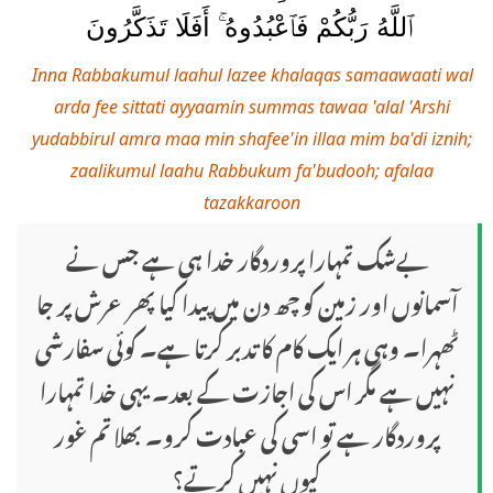
ٱللَّهُ رَبُّكُمْ فَٱعْبُدُوهُ ۚ أَفَلَا تَذَكَّرُونَ
Inna Rabbakumul laahul lazee khalaqas samaawaati wal
arda fee sittati ayyaamin summas tawaa 'alal 'Arshi
yudabbirul amra maa min shafee'in illaa mim ba'di iznih;
zaalikumul laahu Rabbukum fa'budooh; afalaa
tazakkaroon
بےشک تمہارا پروردگار خدا ہی ہے جس نے
آسمانوں اور زمین کو چھ دن میں پیدا کیا پھر عرش پر جا
ٹھہرا۔ وہی ہر ایک کام کا تدبر کرتا ہے۔ کوئی سفارشی
نہیں ہے مگر اس کی اجازت کے بعد۔ یہی خدا تمہارا
پروردگار ہے تو اسی کی عبادت کرو۔ بھلا تم غور
کیوں نہیں کرتے؟