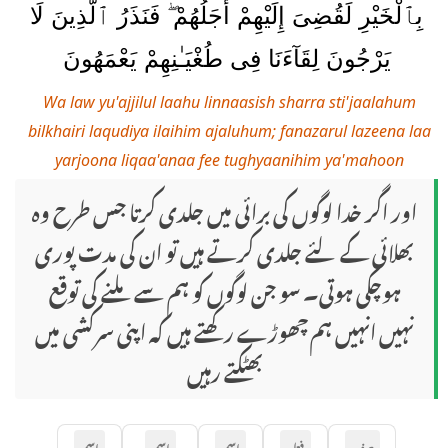
بِٱلْخَيْرِ لَقُضِىَ إِلَيْهِمْ أَجَلُهُمْ ۖ فَنَذَرُ ٱلَّذِينَ لَا
يَرْجُونَ لِقَآءَنَا فِى طُغْيَـٰنِهِمْ يَعْمَهُونَ
Wa law yu'ajjilul laahu linnaasish sharra sti'jaalahum
bilkhairi laqudiya ilaihim ajaluhum; fanazarul lazeena laa
yarjoona liqaa'anaa fee tughyaanihim ya'mahoon
اور اگر خدا لوگوں کی برائی میں جلدی کرتا جس طرح وہ
بھلائی کے لئے جلدی کرتے ہیں تو ان کی مدت پوری
ہوچکی ہوتی۔ سو جن لوگوں کو ہم سے ملنے کی توقع
نہیں انہیں ہم چھوڑے رکھتے ہیں کہ اپنی سرکشی میں
بھٹکتے رہیں
حرف
فعل
اسم
اسم
اسم