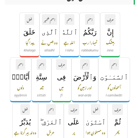
حرف
اسم
اسم
اسم ضمیر
فعل
إِنَّ
رَبَّكُمُ
ٱللَّهُ
ٱلَّذِى
خَلَقَ
بیشک
تمہارا رب
اللہ ہے
وہ جس نے
پیدا کیا
khalaqa
alladhī
l-lahu
rabbakumu
inna
اسم
اسم
حرف
اسم
اسم
ٱلسَّمَـٰوَٰتِ
وَٱلْأَرْضَ
فِى
سِتَّةِ
أَيَّامٍۢ
آسمانوں کو
اور زمین کو
میں
چھ
دنوں
ayyāmin
sittati
fī
wal-arḍa
l-samāwāti
حرف
فعل
حرف
اسم
فعل
ثُمَّ
ٱسْتَوَىٰ
عَلَى
ٱلْعَرْشِ ۖ
يُدَبِّرُ
پھر
وہ مستوی ہوا
پر
عرش
وہ تدبیر کرتا ہے