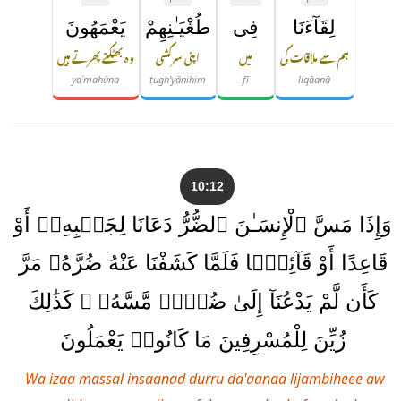
لِقَآءَنَا
فِى
طُغْيَـٰنِهِمْ
يَعْمَهُونَ
ہم سے ملاقات کی
میں
اپنی سرکشی
وہ بھٹکتے پھرتے ہیں
yaʿmahūna
ṭugh'yānihim
fī
liqāanā
10:12
وَإِذَا مَسَّ ٱلْإِنسَـٰنَ ٱلضُّرُّ دَعَانَا لِجَنۢبِهِۦٓ أَوْ
قَاعِدًا أَوْ قَآئِمًۭا فَلَمَّا كَشَفْنَا عَنْهُ ضُرَّهُۥ مَرَّ
كَأَن لَّمْ يَدْعُنَآ إِلَىٰ ضُرٍّۢ مَّسَّهُۥ ۚ كَذَٰلِكَ
زُيِّنَ لِلْمُسْرِفِينَ مَا كَانُوا۟ يَعْمَلُونَ
Wa izaa massal insaanad durru da'aanaa lijambiheee aw