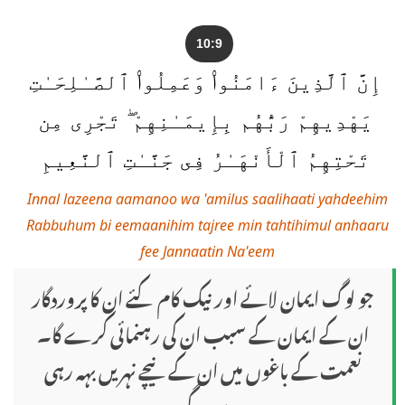
10:9
إِنَّ ٱلَّذِينَ ءَامَنُوا۟ وَعَمِلُوا۟ ٱلصَّـٰلِحَـٰتِ
يَهْدِيهِمْ رَبُّهُم بِإِيمَـٰنِهِمْ ۖ تَجْرِى مِن
تَحْتِهِمُ ٱلْأَنْهَـٰرُ فِى جَنَّـٰتِ ٱلنَّعِيمِ
Innal lazeena aamanoo wa 'amilus saalihaati yahdeehim
Rabbuhum bi eemaanihim tajree min tahtihimul anhaaru
fee Jannaatin Na'eem
جو لوگ ایمان لائے اور نیک کام کئے ان کا پروردگار
ان کے ایمان کے سبب ان کی رہنمائی کرے گا۔
نعمت کے باغوں میں ان کے نیچے نہریں بہہ رہی
ہوں گی