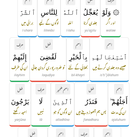
۞ وَلَوْ
يُعَجِّلُ
ٱللَّهُ
لِلنَّاسِ
ٱلشَّرَّ
اور اگر
جلدی کرتا
اللہ
لوگوں کے لیے
برائی میں
l-shara
lilnnāsi
l-lahu
yuʿajjilu
walaw
اسم
اسم
فعل
حرف
ٱسْتِعْجَالَهُم
بِٱلْخَيْرِ
لَقُضِىَ
إِلَيْهِمْ
جیسے وہ جلدی کرتے ہیں
بھلائی کے لئے
تو ضرور پوری کردی جاتی
ان کی طرف
ilayhim
laquḍiya
bil-khayri
is'tiʿ'jālahum
اسم
فعل
اسم ضمیر
حرف
فعل
أَجَلُهُمْ ۖ
فَنَذَرُ
ٱلَّذِينَ
لَا
يَرْجُونَ
ان کی مدت
پس ہم چھوڑ دیتے ہیں
ان لوگوں کو جو
نہیں
امید رکھتے
yarjūna
lā
alladhīna
fanadharu
ajaluhum
اسم
حرف
اسم
فعل