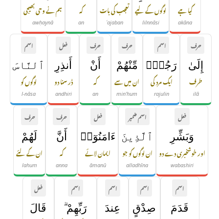
کیا ہے
لوگوں کے لیے
تعجب کی بات
کہ
ہم نے وحی بھیجی
awḥaynā
an
ʿajaban
lilnnāsi
akāna
حرف
اسم
حرف
حرف
فعل
اسم
إِلَىٰ
رَجُلٍۢ
مِّنْهُمْ
أَنْ
أَنذِرِ
ٱلنَّاسَ
طرف
ایک مرد کی
ان میں سے
کہ
ڈر سنا دو
لوگوں کو
l-nāsa
andhiri
an
min'hum
rajulin
ilā
فعل
اسم ضمیر
فعل
حرف
حرف
وَبَشِّرِ
ٱلَّذِينَ
ءَامَنُوٓا۟
أَنَّ
لَهُمْ
اور خوشخبری دے دو
ان لوگوں کو جو
ایمان لائے
کہ
ان کے لئے
lahum
anna
āmanū
alladhīna
wabashiri
اسم
اسم
اسم
اسم
فعل
قَدَمَ
صِدْقٍ
عِندَ
رَبِّهِمْ ۗ
قَالَ