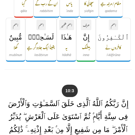
مقام/مرتبہ ہے
سچائی کا
پاس
ان کے رب کے
کہا
qāla
rabbihim
ʿinda
ṣid'qin
qadama
اسم
حرف
اسم ضمیر
اسم
اسم
ٱلْكَـٰفِرُونَ
إِنَّ
هَـٰذَا
لَسَـٰحِرٌۭ
مُّبِينٌ
کافروں نے
بیشک
یہ
یقیناً ایک جادوگر ہے
کھلا
mubīnun
lasāḥirun
hādhā
inna
l-kāfirūna
10:3
إِنَّ رَبَّكُمُ ٱللَّهُ ٱلَّذِى خَلَقَ ٱلسَّمَـٰوَٰتِ وَٱلْأَرْضَ
فِى سِتَّةِ أَيَّامٍۢ ثُمَّ ٱسْتَوَىٰ عَلَى ٱلْعَرْشِ ۖ يُدَبِّرُ
ٱلْأَمْرَ ۖ مَا مِن شَفِيعٍ إِلَّا مِنۢ بَعْدِ إِذْنِهِۦ ۚ ذَٰلِكُمُ