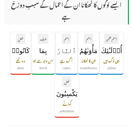
ایسے لوگوں کا ٹھکانا ان کے اعمال کے سبب دوزخ
ہے
اسم ضمیر
اسم
اسم
حرف
فعل
أُو۟لَـٰٓئِكَ
مَأْوَىٰهُمُ
ٱلنَّارُ
بِمَا
كَانُوا۟
یہی لوگ ہیں
جن کا ٹھکانہ
آگ ہے
اس وجہ سے جو
وہ تھے
kānū
bimā
l-nāru
mawāhumu
ulāika
فعل
يَكْسِبُونَ
کماتے
yaksibūna