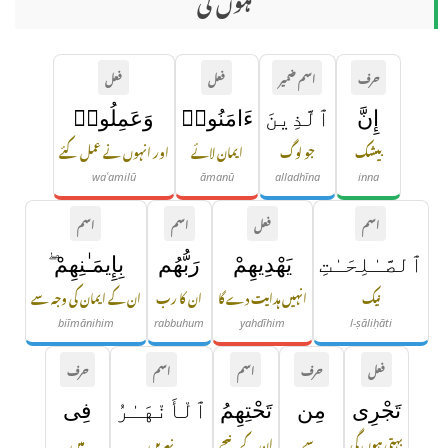
حرف
اسم ضمیر
فعل
فعل
إِنَّ
ٱلَّذِينَ
ءَامَنُوا۟
وَعَمِلُوا۟
بیشک
جو لوگ
ایمان لائے
اور انہوں نے عمل کئے
waʿamilū
āmanū
alladhīna
inna
اسم
فعل
اسم
اسم
ٱلصَّـٰلِحَـٰتِ
يَهْدِيهِمْ
رَبُّهُم
بِإِيمَـٰنِهِمْ ۖ
نیک
انہیں ہدایت دے گا
ان کا رب
ان کے ایمان کی وجہ سے
biīmānihim
rabbuhum
yahdīhim
l-ṣāliḥāti
فعل
حرف
اسم
اسم
حرف
تَجْرِى
مِن
تَحْتِهِمُ
ٱلْأَنْهَـٰرُ
فِى
بہتی ہوں گی
سے
ان کے نیچے
نہریں
میں