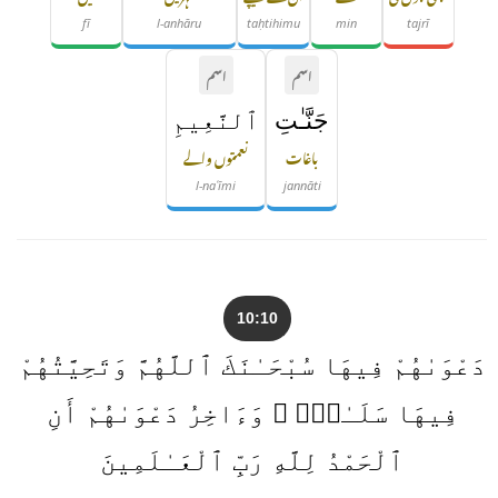
fī
l-anhāru
taḥtihimu
min
tajrī
اسم
اسم
جَنَّـٰتِ
ٱلنَّعِيمِ
باغات
نعمتوں والے
l-naʿīmi
jannāti
10:10
دَعْوَىٰهُمْ فِيهَا سُبْحَـٰنَكَ ٱللَّهُمَّ وَتَحِيَّتُهُمْ
فِيهَا سَلَـٰمٌۭ ۚ وَءَاخِرُ دَعْوَىٰهُمْ أَنِ
ٱلْحَمْدُ لِلَّهِ رَبِّ ٱلْعَـٰلَمِينَ