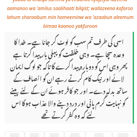
aamanoo wa 'amilus saalihaati bilqist; wallazeena kafaroo
lahum sharaabum min hameeminw wa 'azaabun aleemum
bimaa kaanoo yakfuroon
اسی کی طرف تم سب کو لوٹ کر جانا ہے۔ خدا کا
وعدہ سچا ہے۔ وہی خلقت کو پہلی بار پیدا کرتا ہے
پھر وہی اس کو دوبارہ پیدا کرے گا تاکہ جو لوگ ایمان
لائے اور نیک کام کرتے رہے ان کو انصاف کے
ساتھ بدلہ دے۔ اور جو کافر ہوئے ان کے لئے پینے
کو نہایت گرم پانی اور درد دینے والا عذاب ہوگا اس
لئے کہ وہ کفر کرتے تھے