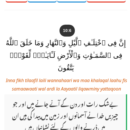
10:6
إِنَّ فِى ٱخْتِلَـٰفِ ٱلَّيْلِ وَٱلنَّهَارِ وَمَا خَلَقَ ٱللَّهُ
فِى ٱلسَّمَـٰوَٰتِ وَٱلْأَرْضِ لَـَٔايَـٰتٍۢ لِّقَوْمٍۢ
يَتَّقُونَ
Inna fikh tilaafil laili wannahaari wa maa khalaqal laahu fis
samaawaati wal ardi la Aayaatil liqawminy yattaqoon
بےشک رات اور دن کے آنے جانے میں اور جو
چیزیں خدا نے آسمانوں اور زمین میں پیدا کی ہیں ان
میں ڈرنے والوں کے لئے نشانیاں ہیں