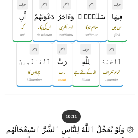
حرف
اسم
اسم
اسم
حرف
فِيهَا
سَلَـٰمٌۭ ۚ
وَءَاخِرُ
دَعْوَىٰهُمْ
أَنِ
اس میں
سلام ہوگا
اور آخری
ان کی پکار
کہ
ani
daʿwāhum
waākhiru
salāmun
fīhā
اسم
حرف
اسم
اسم
ٱلْحَمْدُ
لِلَّهِ
رَبِّ
ٱلْعَـٰلَمِينَ
تمام تعریف
اللہ کے لئے ہے
رب
جہانوں کا
l-ʿālamīna
rabbi
lillahi
l-ḥamdu
10:11
۞ وَلَوْ يُعَجِّلُ ٱللَّهُ لِلنَّاسِ ٱلشَّرَّ ٱسْتِعْجَالَهُم