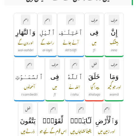
حرف
حرف
اسم
اسم
اسم
إِنَّ
فِى
ٱخْتِلَـٰفِ
ٱلَّيْلِ
وَٱلنَّهَارِ
بیشک
میں
آنے جانے
رات کے
اور دن کے
wal-nahāri
al-layli
ikh'tilāfi
fī
inna
حرف
فعل
اسم
حرف
اسم
وَمَا
خَلَقَ
ٱللَّهُ
فِى
ٱلسَّمَـٰوَٰتِ
اور جو کچھ
پیدا کیا
اللہ نے
میں
آسمانوں
l-samāwāti
fī
l-lahu
khalaqa
wamā
اسم
اسم
اسم
فعل
وَٱلْأَرْضِ
لَـَٔايَـٰتٍۢ
لِّقَوْمٍۢ
يَتَّقُونَ
اور زمین میں
یقیناً نشانیاں ہیں
اس قوم کے لیے جو
ڈرتے ہیں