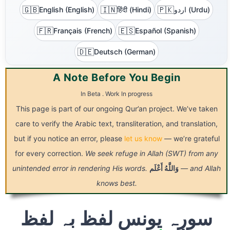
🇬🇧
🇮🇳
🇵🇰
اردو (Urdu)
हिंदी (Hindi)
English (English)
🇫🇷
🇪🇸
Français (French)
Español (Spanish)
🇩🇪
Deutsch (German)
A Note Before You Begin
In Beta . Work In progress
This page is part of our ongoing Qur’an project. We’ve taken
care to verify the Arabic text, transliteration, and translation,
but if you notice an error, please
let us know
— we’re grateful
for every correction.
We seek refuge in Allah (SWT) from any
— and Allah
وَاللَّهُ
أَعْلَم
unintended error in rendering His words.
knows best.
سورہ یونس لفظ بہ لفظ