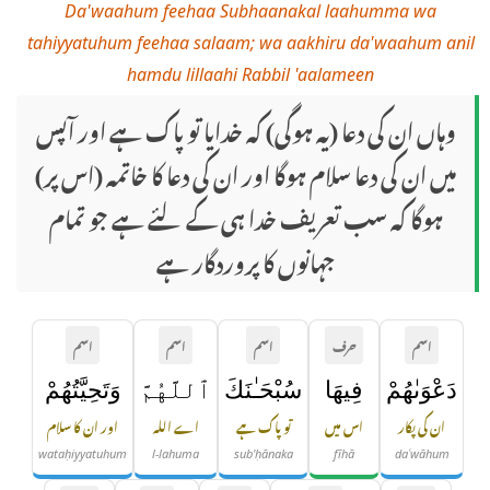
Da'waahum feehaa Subhaanakal laahumma wa
tahiyyatuhum feehaa salaam; wa aakhiru da'waahum anil
hamdu lillaahi Rabbil 'aalameen
وہاں ان کی دعا (یہ ہوگی) کہ خدایا تو پاک ہے اور آپس
میں ان کی دعا سلام ہوگا اور ان کی دعا کا خاتمہ (اس پر)
ہوگا کہ سب تعریف خدا ہی کے لئے ہے جو تمام
جہانوں کا پروردگار ہے
اسم
حرف
اسم
اسم
اسم
دَعْوَىٰهُمْ
فِيهَا
سُبْحَـٰنَكَ
ٱللَّهُمَّ
وَتَحِيَّتُهُمْ
ان کی پکار
اس میں
تو پاک ہے
اے اللہ
اور ان کا سلام
wataḥiyyatuhum
l-lahuma
sub'ḥānaka
fīhā
daʿwāhum