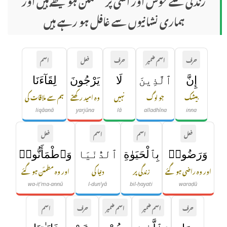
ہماری نشانیوں سے غافل ہو رہے ہیں
حرف
اسم ضمیر
حرف
فعل
اسم
إِنَّ
ٱلَّذِينَ
لَا
يَرْجُونَ
لِقَآءَنَا
بیشک
جو لوگ
نہیں
وہ امید رکھتے
ہم سے ملاقات کی
liqāanā
yarjūna
lā
alladhīna
inna
فعل
اسم
اسم
فعل
وَرَضُوا۟
بِٱلْحَيَوٰةِ
ٱلدُّنْيَا
وَٱطْمَأَنُّوا۟
اور وہ راضی ہو گئے
زندگی پر
دنیا کی
اور وہ مطمئن ہو گئے
wa-iṭ'ma-annū
l-dun'yā
bil-ḥayati
waraḍū
حرف
اسم ضمیر
اسم ضمیر
حرف
اسم