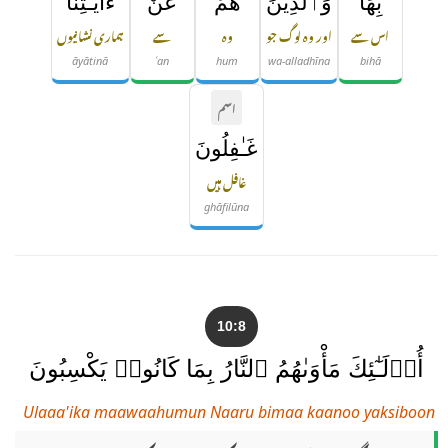
بِهَا
وَٱلَّذِينَ
هُمْ
عَنْ
ءَايَـٰتِنَا
اس سے
اور وہ لوگ جو
وہ
سے
ہماری نشانیوں
āyātinā
ʿan
hum
wa-alladhīna
bihā
اسم
غَـٰفِلُونَ
غافل ہیں
ghāfilūna
10:8
أُو۟لَـٰٓئِكَ مَأْوَىٰهُمُ ٱلنَّارُ بِمَا كَانُوا۟ يَكْسِبُونَ
Ulaaa'ika maawaahumun Naaru bimaa kaanoo yaksiboon