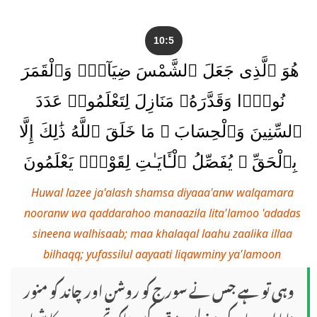
10:5
هُوَ ٱلَّذِى جَعَلَ ٱلشَّمْسَ ضِيَآءًۭ وَٱلْقَمَرَ
نُورًۭا وَقَدَّرَهُۥ مَنَازِلَ لِتَعْلَمُوا۟ عَدَدَ
ٱلسِّنِينَ وَٱلْحِسَابَ ۚ مَا خَلَقَ ٱللَّهُ ذَٰلِكَ إِلَّا
بِٱلْحَقِّ ۚ يُفَصِّلُ ٱلْـَٔايَـٰتِ لِقَوْمٍۢ يَعْلَمُونَ
Huwal lazee ja'alash shamsa diyaaa'anw walqamara
nooranw wa qaddarahoo manaazila lita'lamoo 'adadas
sineena walhisaab; maa khalaqal laahu zaalika illaa
bilhaqq; yufassilul aayaati liqawminy ya'lamoon
وہی تو ہے جس نے سورج کو روشن اور چاند کو منور
بنایا اور چاند کی منزلیں مقرر کیں تاکہ تم برسوں کا شمار