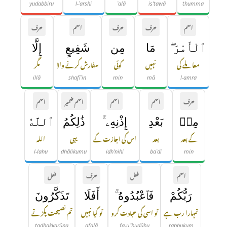
yudabbiru
l-ʿarshi
ʿalā
is'tawā
thumma
اسم
حرف
حرف
اسم
حرف
ٱلْأَمْرَ ۖ
مَا
مِن
شَفِيعٍ
إِلَّا
معاملے کی
نہیں
کوئی
سفارش کرنے والا
مگر
illā
shafīʿin
min
mā
l-amra
حرف
اسم
اسم
اسم ضمیر
اسم
مِنۢ
بَعْدِ
إِذْنِهِۦ ۚ
ذَٰلِكُمُ
ٱللَّهُ
کے بعد
بعد
اس کی اجازت کے
یہی
اللہ
l-lahu
dhālikumu
idh'nihi
baʿdi
min
اسم
فعل
حرف
فعل
رَبُّكُمْ
فَٱعْبُدُوهُ ۚ
أَفَلَا
تَذَكَّرُونَ
تمہارا رب ہے
تو اسی کی عبادت کرو
تو کیا نہیں
تم نصیحت پکڑتے
tadhakkarūna
afalā
fa-uʿ'budūhu
rabbukum