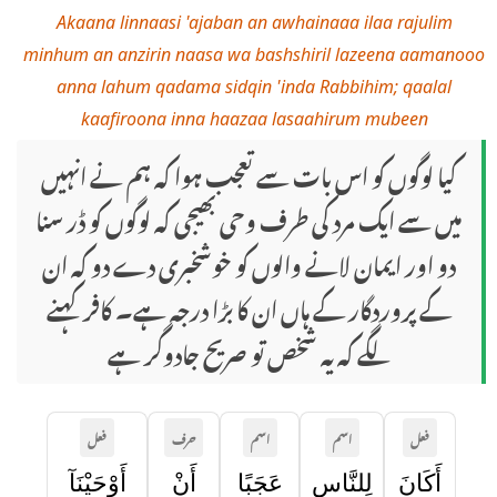
Akaana linnaasi 'ajaban an awhainaaa ilaa rajulim
minhum an anzirin naasa wa bashshiril lazeena aamanooo
anna lahum qadama sidqin 'inda Rabbihim; qaalal
kaafiroona inna haazaa lasaahirum mubeen
کیا لوگوں کو اس بات سے تعجب ہوا کہ ہم نے انہیں
میں سے ایک مرد کی طرف وحی بھیجی کہ لوگوں کو ڈر سنا
دو اور ایمان لانے والوں کو خوشخبری دے دو کہ ان
کے پروردگار کے ہاں ان کا بڑا درجہ ہے۔ کافر کہنے
لگے کہ یہ شخص تو صریح جادوگر ہے
فعل
اسم
اسم
حرف
فعل
أَكَانَ
لِلنَّاسِ
عَجَبًا
أَنْ
أَوْحَيْنَآ