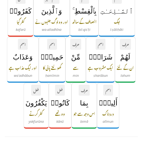
ٱلصَّـٰلِحَـٰتِ
بِٱلْقِسْطِ ۚ
وَٱلَّذِينَ
كَفَرُوا۟
نیک
انصاف کے ساتھ
اور وہ لوگ جنہوں نے
کفر کیا
kafarū
wa-alladhīna
bil-qis'ṭi
l-ṣāliḥāti
حرف
اسم
حرف
اسم
اسم
لَهُمْ
شَرَابٌۭ
مِّنْ
حَمِيمٍۢ
وَعَذَابٌ
ان کے لئے
ایک مشروب ہے
سے
کھولتے پانی کا
اور ایک عذاب ہے
waʿadhābun
ḥamīmin
min
sharābun
lahum
اسم
حرف
فعل
فعل
أَلِيمٌۢ
بِمَا
كَانُوا۟
يَكْفُرُونَ
دردناک
اس وجہ سے جو
وہ تھے
کفر کرتے
yakfurūna
kānū
bimā
alīmun