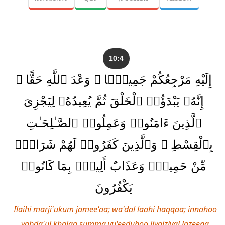
10:4
إِلَيْهِ مَرْجِعُكُمْ جَمِيعًۭا ۖ وَعْدَ ٱللَّهِ حَقًّا ۚ
إِنَّهُۥ يَبْدَؤُا۟ ٱلْخَلْقَ ثُمَّ يُعِيدُهُۥ لِيَجْزِىَ
ٱلَّذِينَ ءَامَنُوا۟ وَعَمِلُوا۟ ٱلصَّـٰلِحَـٰتِ
بِٱلْقِسْطِ ۚ وَٱلَّذِينَ كَفَرُوا۟ لَهُمْ شَرَابٌۭ
مِّنْ حَمِيمٍۢ وَعَذَابٌ أَلِيمٌۢ بِمَا كَانُوا۟
يَكْفُرُونَ
Ilaihi marji'ukum jamee'aa; wa'dal laahi haqqaa; innahoo
yabda'ul khalqa summa yu'eeduhoo liyajziyal lazeena