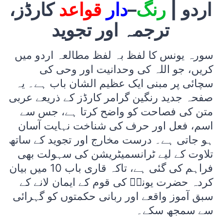
اردو |
رنگ
–
دار
قواعد
کارڈز،
ترجمہ اور تجوید
سورہ یونس کا لفظ بہ لفظ مطالعہ اردو میں
کریں، جو اللہ کی وحدانیت اور وحی کی
سچائی پر مبنی ایک عظیم الشان باب ہے۔ یہ
صفحہ جدید رنگین گرامر کارڈز کے ذریعے عربی
متن کی فصاحت کو واضح کرتا ہے، جس سے
اسم، فعل اور حرف کی شناخت نہایت آسان
ہو جاتی ہے۔ درست مخارج اور تجوید کے ساتھ
تلاوت کے لیے ٹرانسمیٹریشن کی سہولت بھی
فراہم کی گئی ہے، تاکہ قاری باب 10 میں بیان
کردہ حضرت یونسؑ کی قوم کے ایمان لانے کے
سبق آموز واقعے اور ربانی حکمتوں کو گہرائی
سے سمجھ سکے۔