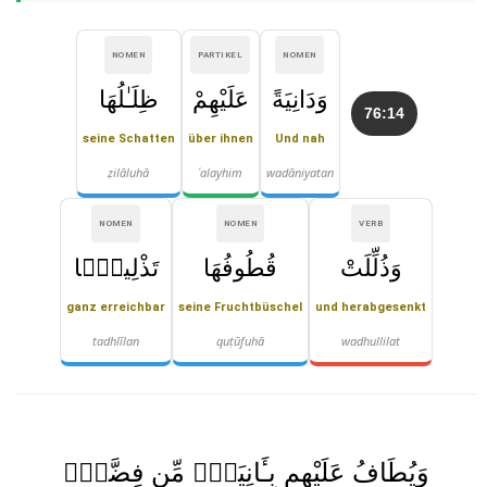
NOMEN
PARTIKEL
NOMEN
وَدَانِيَةً
عَلَيْهِمْ
ظِلَـٰلُهَا
76:14
seine Schatten
über ihnen
Und nah
ẓilāluhā
ʿalayhim
wadāniyatan
NOMEN
NOMEN
VERB
وَذُلِّلَتْ
قُطُوفُهَا
تَذْلِيلًۭا
ganz erreichbar
seine Fruchtbüschel
und herabgesenkt
tadhlīlan
quṭūfuhā
wadhullilat
وَيُطَافُ عَلَيْهِم بِـَٔانِيَةٍۢ مِّن فِضَّةٍۢ