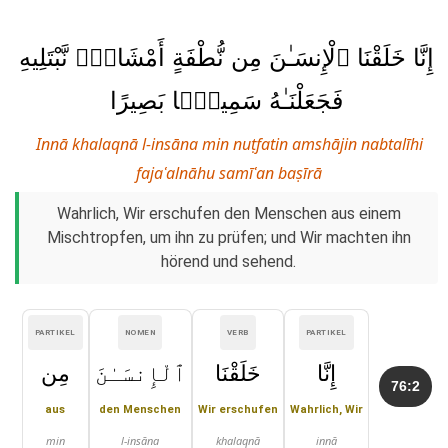
إِنَّا خَلَقْنَا ٱلْإِنسَـٰنَ مِن نُّطْفَةٍ أَمْشَاجٍۢ نَّبْتَلِيهِ
فَجَعَلْنَـٰهُ سَمِيعًۢا بَصِيرًا
Innā khalaqnā l-insāna min nuṭfatin amshājin nabtalīhi
fajaʿalnāhu samīʿan baṣīrā
Wahrlich, Wir erschufen den Menschen aus einem
Mischtropfen, um ihn zu prüfen; und Wir machten ihn
hörend und sehend.
PARTIKEL
NOMEN
VERB
PARTIKEL
إِنَّا
خَلَقْنَا
ٱلْإِنسَـٰنَ
مِن
76:2
aus
den Menschen
Wir erschufen
Wahrlich, Wir
min
l-insāna
khalaqnā
innā