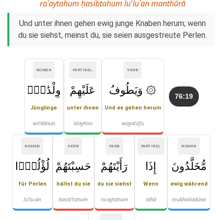
raʾaytahum ḥasibtahum lu'luʾan manthūrā
Und unter ihnen gehen ewig junge Knaben herum; wenn
du sie siehst, meinst du, sie seien ausgestreute Perlen.
NOMEN
PARTIKEL
VERB
۞ وَيَطُوفُ
عَلَيْهِمْ
وِلْدَٰنٌۭ
76:19
Jünglinge
unter ihnen
Und es gehen herum
wil'dānun
ʿalayhim
wayaṭūfu
NOMEN
VERB
VERB
PARTIKEL
NOMEN
مُّخَلَّدُونَ
إِذَا
رَأَيْتَهُمْ
حَسِبْتَهُمْ
لُؤْلُؤًۭا
für Perlen
hältst du sie
du sie siehst
Wenn
ewig während
lu'lu-an
ḥasib'tahum
ra-aytahum
idhā
mukhalladūna