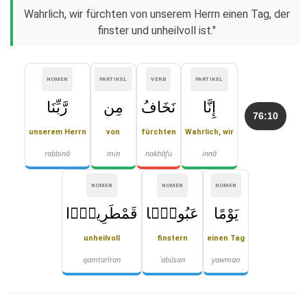
Wahrlich, wir fürchten von unserem Herrn einen Tag, der
finster und unheilvoll ist."
NOMEN
PARTIKEL
VERB
PARTIKEL
إِنَّا
نَخَافُ
مِن
رَّبِّنَا
76:10
unserem Herrn
von
fürchten
Wahrlich, wir
rabbinā
min
nakhāfu
innā
NOMEN
NOMEN
NOMEN
يَوْمًا
عَبُوسًۭا
قَمْطَرِيرًۭا
unheilvoll
finstern
einen Tag
qamṭarīran
ʿabūsan
yawman