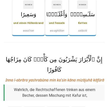
NOMEN
NOMEN
NOMEN
سَلَـٰسِلَا۟
وَأَغْلَـٰلًۭا
وَسَعِيرًا
und einen Höllenbrand
und Fesseln
Ketten
wasaʿīran
wa-aghlālan
salāsilā
إِنَّ ٱلْأَبْرَارَ يَشْرَبُونَ مِن كَأْسٍۢ كَانَ مِزَاجُهَا
كَافُورًا
Inna l-abrāra yashrabūna min kaʾsin kāna mizājuhā kāfūrā
Wahrlich, die Rechtschaffenen trinken aus einem
Becher, dessen Mischung mit Kafur ist,