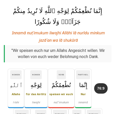
إِنَّمَا نُطْعِمُكُمْ لِوَجْهِ ٱللَّهِ لَا نُرِيدُ مِنكُمْ
جَزَآءًۭ وَلَا شُكُورًا
Innamā nuṭʿimukum liwajhi Allāhi lā nurīdu minkum
jazāʾan wa lā shukūrā
"Wir speisen euch nur um Allahs Angesicht willen. Wir
wollen von euch weder Belohnung noch Dank.
NOMEN
NOMEN
VERB
PARTIKEL
إِنَّمَا
نُطْعِمُكُمْ
لِوَجْهِ
ٱللَّهِ
76:9
Allahs
für das Antlitz
speisen wir euch
Nur
l-lahi
liwajhi
nuṭ'ʿimukum
innamā