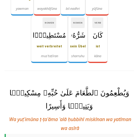
yawman
wayakhāfūna
bil-nadhri
yūfūna
NOMEN
NOMEN
VERB
كَانَ
شَرُّهُۥ
مُسْتَطِيرًۭا
weit verbreitet
sein Übel
ist
mus'taṭīran
sharruhu
kāna
وَيُطْعِمُونَ ٱلطَّعَامَ عَلَىٰ حُبِّهِۦ مِسْكِينًۭا
وَيَتِيمًۭا وَأَسِيرًا
Wa yuṭʿimūna ṭ-ṭaʿāma ʿalā ḥubbihī miskīnan wa yatīman
wa asīrā