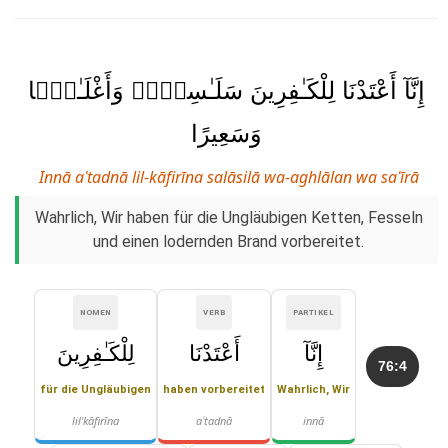
إِنَّآ أَعْتَدْنَا لِلْكَـٰفِرِينَ سَلَـٰسِلَا۟ وَأَغْلَـٰلًۭا
وَسَعِيرًا
Innā aʿtadnā lil-kāfirīna salāsilā wa-aghlālan wa saʿīrā
Wahrlich, Wir haben für die Ungläubigen Ketten, Fesseln
und einen lodernden Brand vorbereitet.
NOMEN
VERB
PARTIKEL
إِنَّآ
أَعْتَدْنَا
لِلْكَـٰفِرِينَ
76:4
für die Ungläubigen
haben vorbereitet
Wahrlich, Wir
lil'kāfirīna
aʿtadnā
innā