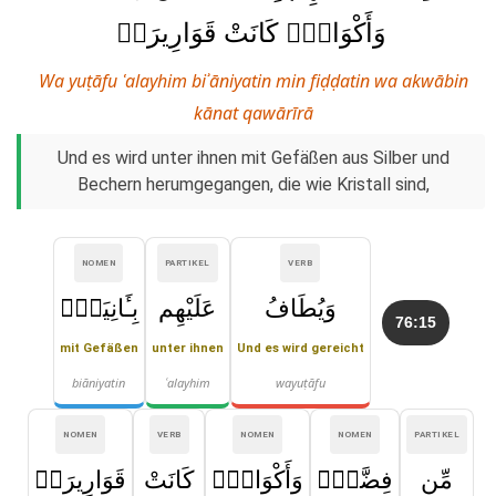
وَأَكْوَابٍۢ كَانَتْ قَوَارِيرَا۠
Wa yuṭāfu ʿalayhim biʾāniyatin min fiḍḍatin wa akwābin
kānat qawārīrā
Und es wird unter ihnen mit Gefäßen aus Silber und
Bechern herumgegangen, die wie Kristall sind,
NOMEN
PARTIKEL
VERB
وَيُطَافُ
عَلَيْهِم
بِـَٔانِيَةٍۢ
76:15
mit Gefäßen
unter ihnen
Und es wird gereicht
biāniyatin
ʿalayhim
wayuṭāfu
NOMEN
VERB
NOMEN
NOMEN
PARTIKEL
مِّن
فِضَّةٍۢ
وَأَكْوَابٍۢ
كَانَتْ
قَوَارِيرَا۠