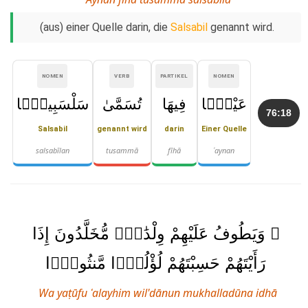
(aus) einer Quelle darin, die
Salsabil
genannt wird.
NOMEN
VERB
PARTIKEL
NOMEN
عَيْنًۭا
فِيهَا
تُسَمَّىٰ
سَلْسَبِيلًۭا
76:18
Salsabil
genannt wird
darin
Einer Quelle
salsabīlan
tusammā
fīhā
ʿaynan
۞ وَيَطُوفُ عَلَيْهِمْ وِلْدَٰنٌۭ مُّخَلَّدُونَ إِذَا
رَأَيْتَهُمْ حَسِبْتَهُمْ لُؤْلُؤًۭا مَّنثُورًۭا
Wa yaṭūfu ʿalayhim wil'dānun mukhalladūna idhā