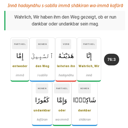
Innā hadaynāhu s-sabīla immā shākiran wa-immā kafūrā
Wahrlich, Wir haben ihm den Weg gezeigt, ob er nun
dankbar oder undankbar sein mag.
PARTIKEL
NOMEN
VERB
PARTIKEL
إِنَّا
هَدَيْنَـٰهُ
ٱلسَّبِيلَ
إِمَّا
76:3
entweder
den Weg
leiteten ihn
Wahrlich, Wir
immā
l-sabīla
hadaynāhu
innā
NOMEN
PARTIKEL
NOMEN
شَاكِرًۭا
وَإِمَّا
كَفُورًا
undankbar
oder
dankbar
kafūran
wa-immā
shākiran