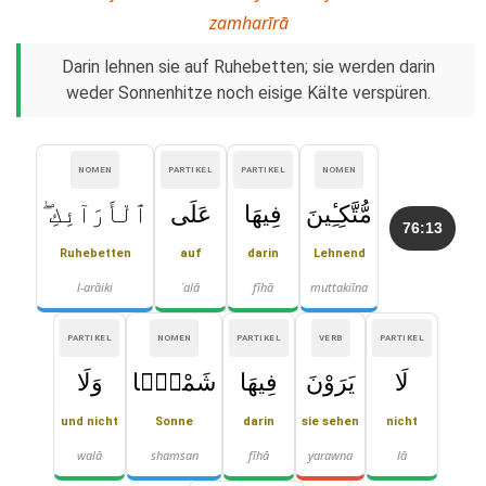
zamharīrā
Darin lehnen sie auf Ruhebetten; sie werden darin
weder Sonnenhitze noch eisige Kälte verspüren.
NOMEN
PARTIKEL
PARTIKEL
NOMEN
مُّتَّكِـِٔينَ
فِيهَا
عَلَى
ٱلْأَرَآئِكِ ۖ
76:13
Ruhebetten
auf
darin
Lehnend
l-arāiki
ʿalā
fīhā
muttakiīna
PARTIKEL
NOMEN
PARTIKEL
VERB
PARTIKEL
لَا
يَرَوْنَ
فِيهَا
شَمْسًۭا
وَلَا
und nicht
Sonne
darin
sie sehen
nicht
walā
shamsan
fīhā
yarawna
lā