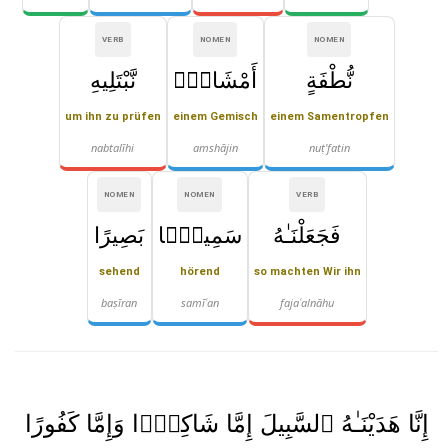
VERB
NOMEN
NOMEN
نُّطْفَةٍ
أَمْشَاجٍۢ
نَّبْتَلِيهِ
um ihn zu prüfen
einem Gemisch
einem Samentropfen
nabtalīhi
amshājin
nuṭ'fatin
NOMEN
NOMEN
VERB
فَجَعَلْنَـٰهُ
سَمِيعًۢا
بَصِيرًا
sehend
hörend
so machten Wir ihn
baṣīran
samīʿan
fajaʿalnāhu
إِنَّا هَدَيْنَـٰهُ ٱلسَّبِيلَ إِمَّا شَاكِرًۭا وَإِمَّا كَفُورًا