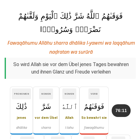
فَوَقَىٰهُمُ ٱللَّهُ شَرَّ ذَٰلِكَ ٱلْيَوْمِ وَلَقَّىٰهُمْ
نَضْرَةًۭ وَسُرُورًۭا
Fawaqāhumu Allāhu sharra dhālika l-yawmi wa laqqāhum
naḍratan wa surūrā
So wird Allah sie vor dem Übel jenes Tages bewahren
und ihnen Glanz und Freude verleihen
PRONOMEN
NOMEN
NOMEN
VERB
فَوَقَىٰهُمُ
ٱللَّهُ
شَرَّ
ذَٰلِكَ
76:11
jenes
vor dem Übel
Allah
So bewahrt sie
dhālika
sharra
l-lahu
fawaqāhumu