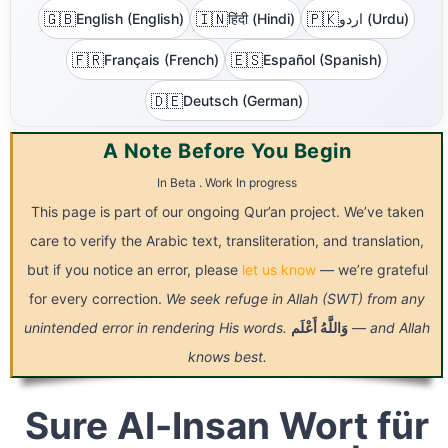
🇬🇧
🇮🇳
🇵🇰
English (English)
हिंदी (Hindi)
اردو (Urdu)
🇫🇷
🇪🇸
Français (French)
Español (Spanish)
🇩🇪
Deutsch (German)
A Note Before You Begin
In Beta . Work In progress
This page is part of our ongoing Qur’an project. We’ve taken
care to verify the Arabic text, transliteration, and translation,
but if you notice an error, please
let us know
— we’re grateful
for every correction.
We seek refuge in Allah (SWT) from any
unintended error in rendering His words.
أَعْلَم
وَاللَّهُ
— and Allah
knows best.
Sure Al-Insan Wort für