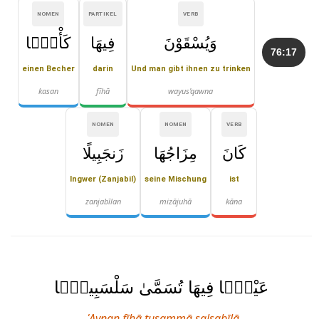
NOMEN
PARTIKEL
VERB
وَيُسْقَوْنَ
فِيهَا
كَأْسًۭا
76:17
einen Becher
darin
Und man gibt ihnen zu trinken
kasan
fīhā
wayus'qawna
NOMEN
NOMEN
VERB
كَانَ
مِزَاجُهَا
زَنجَبِيلًا
Ingwer (Zanjabil)
seine Mischung
ist
zanjabīlan
mizājuhā
kāna
عَيْنًۭا فِيهَا تُسَمَّىٰ سَلْسَبِيلًۭا
ʿAynan fīhā tusammā salsabīlā