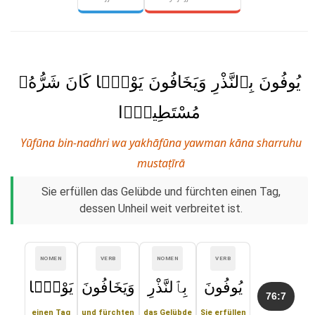
يُوفُونَ بِٱلنَّذْرِ وَيَخَافُونَ يَوْمًۭا كَانَ شَرُّهُۥ
مُسْتَطِيرًۭا
Yūfūna bin-nadhri wa yakhāfūna yawman kāna sharruhu
mustaṭīrā
Sie erfüllen das Gelübde und fürchten einen Tag,
dessen Unheil weit verbreitet ist.
NOMEN
VERB
NOMEN
VERB
يُوفُونَ
بِٱلنَّذْرِ
وَيَخَافُونَ
يَوْمًۭا
76:7
einen Tag
und fürchten
das Gelübde
Sie erfüllen