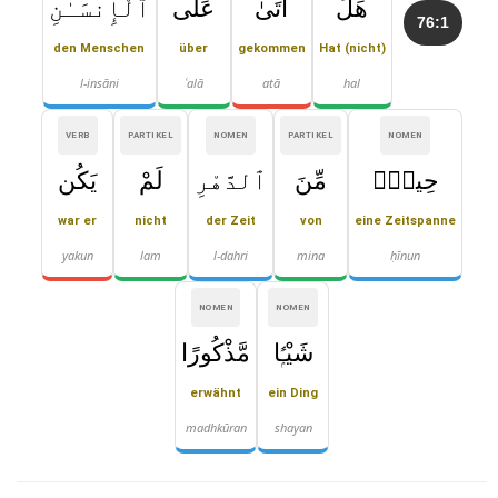
هَلْ
أَتَىٰ
عَلَى
ٱلْإِنسَـٰنِ
76:1
den Menschen
über
gekommen
Hat (nicht)
l-insāni
ʿalā
atā
hal
VERB
PARTIKEL
NOMEN
PARTIKEL
NOMEN
حِينٌۭ
مِّنَ
ٱلدَّهْرِ
لَمْ
يَكُن
war er
nicht
der Zeit
von
eine Zeitspanne
yakun
lam
l-dahri
mina
ḥīnun
NOMEN
NOMEN
شَيْـًۭٔا
مَّذْكُورًا
erwähnt
ein Ding
madhkūran
shayan