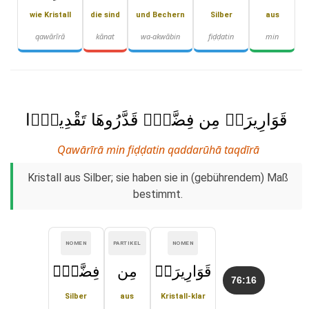
wie Kristall
die sind
und Bechern
Silber
aus
qawārīrā
kānat
wa-akwābin
fiḍḍatin
min
قَوَارِيرَا۟ مِن فِضَّةٍۢ قَدَّرُوهَا تَقْدِيرًۭا
Qawārīrā min fiḍḍatin qaddarūhā taqdīrā
Kristall aus Silber; sie haben sie in (gebührendem) Maß
bestimmt.
NOMEN
PARTIKEL
NOMEN
قَوَارِيرَا۟
مِن
فِضَّةٍۢ
76:16
Silber
aus
Kristall-klar