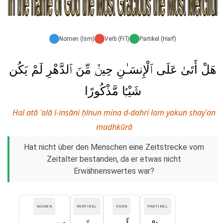
Nomen (Ism)
Verb (Fi'l)
Partikel (Harf)
هَلْ أَتَىٰ عَلَى ٱلْإِنسَـٰنِ حِينٌۭ مِّنَ ٱلدَّهْرِ لَمْ يَكُن
شَيْـًۭٔا مَّذْكُورًا
Hal atā ʿalā l-insāni ḥīnun mina d-dahri lam yakun shayʾan
madhkūrā
Hat nicht über den Menschen eine Zeitstrecke vom
Zeitalter bestanden, da er etwas nicht
Erwähnenswertes war?
NOMEN
PARTIKEL
VERB
PARTIKEL