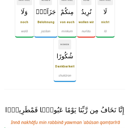
PARTIKEL
NOMEN
PARTIKEL
VERB
PARTIKEL
لَا
نُرِيدُ
مِنكُمْ
جَزَآءًۭ
وَلَا
noch
Belohnung
von euch
wollen wir
nicht
walā
jazāan
minkum
nurīdu
lā
NOMEN
شُكُورًا
Dankbarkeit
shukūran
إِنَّا نَخَافُ مِن رَّبِّنَا يَوْمًا عَبُوسًۭا قَمْطَرِيرًۭا
Innā nakhāfu min rabbinā yawman ʿabūsan qamṭarīrā