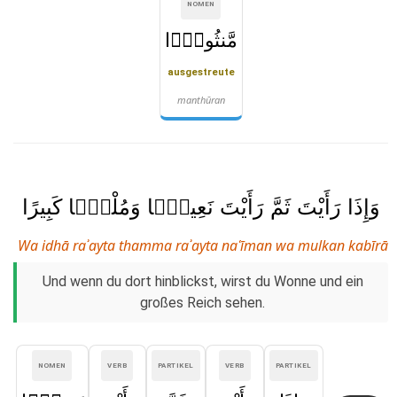
NOMEN
مَّنثُورًۭا
ausgestreute
manthūran
وَإِذَا رَأَيْتَ ثَمَّ رَأَيْتَ نَعِيمًۭا وَمُلْكًۭا كَبِيرًا
Wa idhā raʾayta thamma raʾayta naʿīman wa mulkan kabīrā
Und wenn du dort hinblickst, wirst du Wonne und ein
großes Reich sehen.
NOMEN
VERB
PARTIKEL
VERB
PARTIKEL