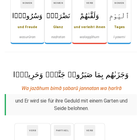
NOMEN
NOMEN
VERB
NOMEN
ٱلْيَوْمِ
وَلَقَّىٰهُمْ
نَضْرَةًۭ
وَسُرُورًۭا
und Freude
Glanz
und verleiht ihnen
Tages
wasurūran
naḍratan
walaqqāhum
l-yawmi
وَجَزَىٰهُم بِمَا صَبَرُوا۟ جَنَّةًۭ وَحَرِيرًۭا
Wa jazāhum bimā ṣabarū jannatan wa ḥarīrā
und Er wird sie für ihre Geduld mit einem Garten und
Seide belohnen.
VERB
PARTIKEL
VERB