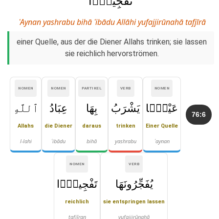
تَفْجِيرًۭا
ʿAynan yashrabu bihā ʿibādu Allāhi yufajjirūnahā tafjīrā
einer Quelle, aus der die Diener Allahs trinken; sie lassen
sie reichlich hervorströmen.
NOMEN
NOMEN
PARTIKEL
VERB
NOMEN
عَيْنًۭا
يَشْرَبُ
بِهَا
عِبَادُ
ٱللَّهِ
76:6
Allahs
die Diener
daraus
trinken
Einer Quelle
l-lahi
ʿibādu
bihā
yashrabu
ʿaynan
NOMEN
VERB
يُفَجِّرُونَهَا
تَفْجِيرًۭا
reichlich
sie entspringen lassen
tafjīran
yufajjirūnahā