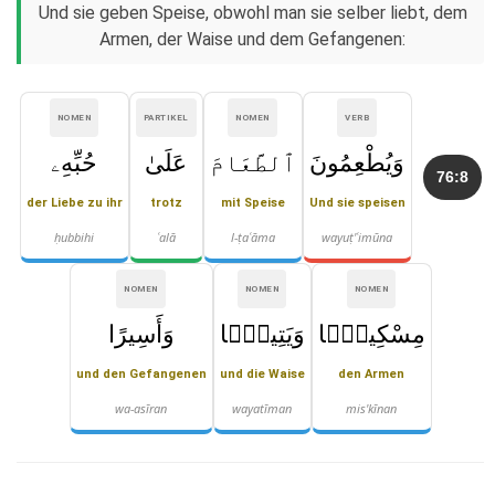
Und sie geben Speise, obwohl man sie selber liebt, dem
Armen, der Waise und dem Gefangenen:
NOMEN
PARTIKEL
NOMEN
VERB
وَيُطْعِمُونَ
ٱلطَّعَامَ
عَلَىٰ
حُبِّهِۦ
76:8
der Liebe zu ihr
trotz
mit Speise
Und sie speisen
ḥubbihi
ʿalā
l-ṭaʿāma
wayuṭ'ʿimūna
NOMEN
NOMEN
NOMEN
مِسْكِينًۭا
وَيَتِيمًۭا
وَأَسِيرًا
und den Gefangenen
und die Waise
den Armen
wa-asīran
wayatīman
mis'kīnan