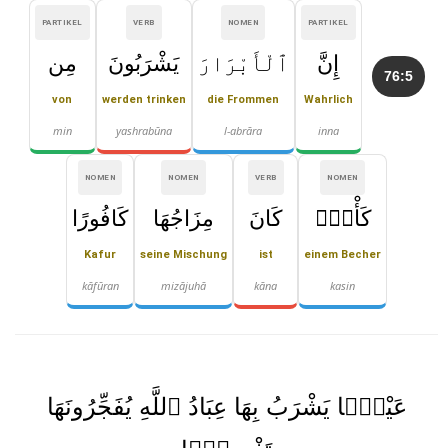
PARTIKEL
VERB
NOMEN
PARTIKEL
إِنَّ
ٱلْأَبْرَارَ
يَشْرَبُونَ
مِن
76:5
von
werden trinken
die Frommen
Wahrlich
min
yashrabūna
l-abrāra
inna
NOMEN
NOMEN
VERB
NOMEN
كَأْسٍۢ
كَانَ
مِزَاجُهَا
كَافُورًا
Kafur
seine Mischung
ist
einem Becher
kāfūran
mizājuhā
kāna
kasin
عَيْنًۭا يَشْرَبُ بِهَا عِبَادُ ٱللَّهِ يُفَجِّرُونَهَا