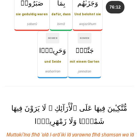
وَجَزَىٰهُم
بِمَا
صَبَرُوا۟
76:12
sie geduldig waren
dafür, dass
Und belohnt sie
ṣabarū
bimā
wajazāhum
NOMEN
NOMEN
جَنَّةًۭ
وَحَرِيرًۭا
und Seide
mit einem Garten
waḥarīran
jannatan
مُّتَّكِـِٔينَ فِيهَا عَلَى ٱلْأَرَآئِكِ ۖ لَا يَرَوْنَ فِيهَا
شَمْسًۭا وَلَا زَمْهَرِيرًۭا
Muttakiʾīna fīhā ʿalā l-arāʾiki lā yarawna fīhā shamsan wa lā