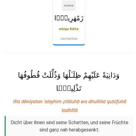
NOMEN
زَمْهَرِيرًۭا
eisige Kälte
zamharīran
وَدَانِيَةً عَلَيْهِمْ ظِلَـٰلُهَا وَذُلِّلَتْ قُطُوفُهَا
تَذْلِيلًۭا
Wa dāniyatan ʿalayhim ẓilāluhā wa dhullilat quṭūfuhā
tadhlīlā
Dicht über ihnen sind seine Schatten, und seine Früchte
sind ganz nah herabgesenkt.