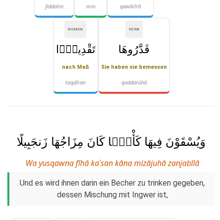
fiḍḍatin
min
qawārīrā
NOMEN
VERB
قَدَّرُوهَا
تَقْدِيرًۭا
nach Maß
Sie haben sie bemessen
taqdīran
qaddarūhā
وَيُسْقَوْنَ فِيهَا كَأْسًۭا كَانَ مِزَاجُهَا زَنجَبِيلًا
Wa yusqawna fīhā kaʾsan kāna mizājuhā zanjabīlā
Und es wird ihnen darin ein Becher zu trinken gegeben,
dessen Mischung mit Ingwer ist,