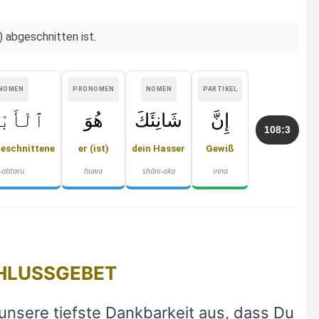
) abgeschnitten ist.
NOMEN
PRONOMEN
NOMEN
PARTIKEL
إِنَّ
شَانِئَكَ
هُوَ
ٱلْأَبْت
108:3
geschnittene
er (ist)
dein Hasser
Gewiß
l-abtaru
huwa
shāni-aka
inna
HLUSSGEBET
unsere tiefste Dankbarkeit aus, dass Du