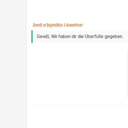
Innā aʿṭaynāka l-kawthar
Gewiß, Wir haben dir die Überfülle gegeben.