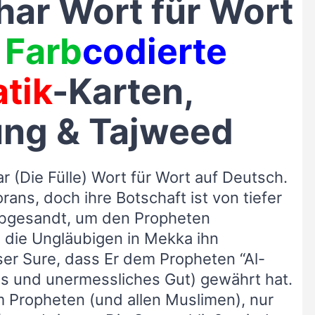
har Wort für Wort
|
Farb
codierte
tik
-Karten,
ng & Tajweed
r (Die Fülle) Wort für Wort auf Deutsch.
rans, doch ihre Botschaft ist von tiefer
rabgesandt, um den Propheten
 die Ungläubigen in Mekka ihn
eser Sure, dass Er dem Propheten “Al-
es und unermessliches Gut) gewährt hat.
m Propheten (und allen Muslimen), nur