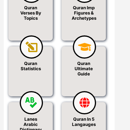
Quran
Quran Imp
Verses By
Figures &
Topics
Archetypes
Quran
Quran
Statistics
Ultimate
Guide
Lanes
Quran In 5
Arabic
Langauges
Dictionary