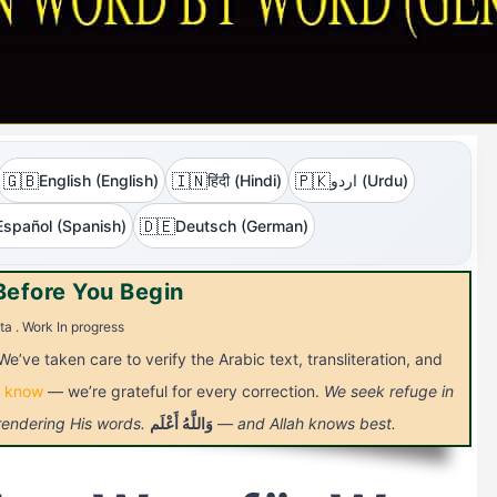
🇬🇧
🇮🇳
🇵🇰
English (English)
हिंदी (Hindi)
اردو (Urdu)
🇩🇪
Español (Spanish)
Deutsch (German)
Before You Begin
ta . Work In progress
We’ve taken care to verify the Arabic text, transliteration, and
s know
— we’re grateful for every correction.
We seek refuge in
 rendering His words.
أَعْلَم
وَاللَّهُ
— and Allah knows best.