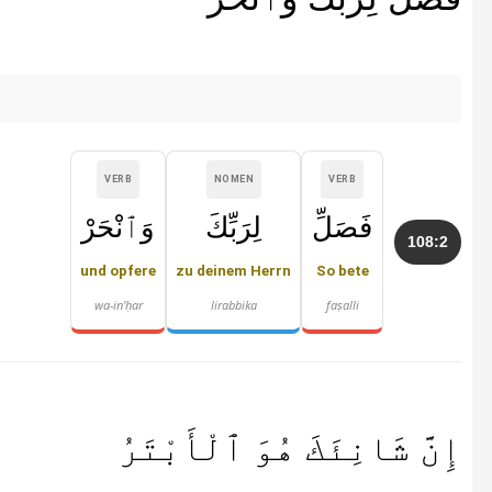
VERB
NOMEN
VERB
فَصَلِّ
لِرَبِّكَ
وَٱنْحَرْ
108:2
und opfere
zu deinem Herrn
So bete
wa-in'ḥar
lirabbika
faṣalli
إِنَّ شَانِئَكَ هُوَ ٱلْأَبْتَرُ