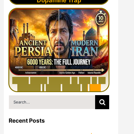
Dopamine Trap
6
0
0
0
Y
e
a
r
s
H
i
s
t
o
r
y
o
f
I
r
a
n
i
n
1
0
M
i
n
u
t
e
s
|
F
r
o
m
P
e
r
s
i
a
t
o
I
r
a
n
Search
for:
Recent Posts