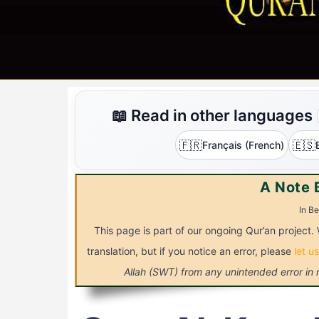
📖 Read in other languages
🇫🇷
🇪🇸
Français (French)
A Note 
In Be
This page is part of our ongoing Qur’an project. 
translation, but if you notice an error, please
let u
Allah (SWT) from any unintended error in