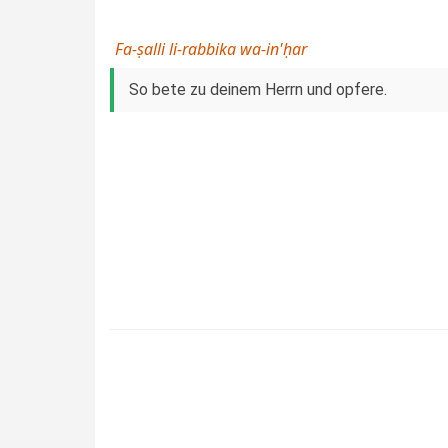
Fa-ṣalli li-rabbika wa-in'ḥar
So bete zu deinem Herrn und opfere.