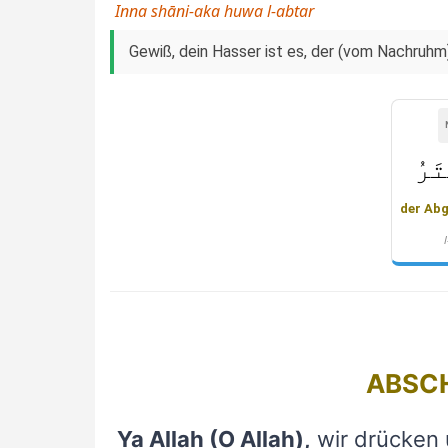
Inna shāni-aka huwa l-abtar
Gewiß, dein Hasser ist es, der (vom Nachruhm
َرُ
der Ab
ABSC
Ya Allah (O Allah),
wir drücken 