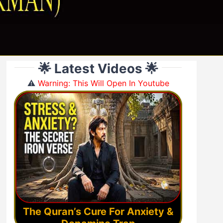
🌟 Latest Videos 🌟
⚠️
Warning: This Will Open In Youtube
The Quran’s Cure For Anxiety &