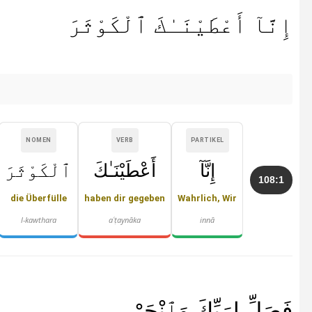
إِنَّآ أَعْطَيْنَـٰكَ ٱلْكَوْثَرَ
NOMEN
VERB
PARTIKEL
إِنَّآ
أَعْطَيْنَـٰكَ
ٱلْكَوْثَرَ
108:1
die Überfülle
haben dir gegeben
Wahrlich, Wir
l-kawthara
aʿṭaynāka
innā
فَصَلِّ لِرَبِّكَ وَٱنْحَرْ