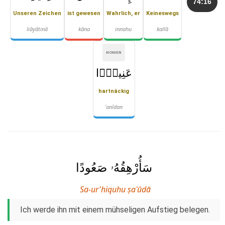
74:16
Unseren Zeichen
ist gewesen
Wahrlich, er
Keineswegs
liāyātinā
kāna
innahu
kallā
NOMEN
عَنِيدًۭا
hartnäckig
ʿanīdan
سَأُرْهِقُهُۥ صَعُودًا
Sa-ur'hiquhu ṣaʿūdā
Ich werde ihn mit einem mühseligen Aufstieg belegen.