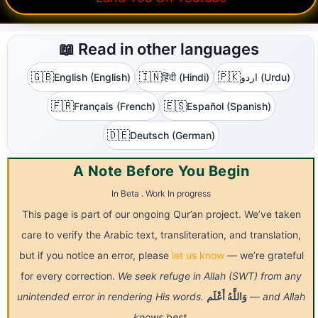
📖 Read in other languages
🇬🇧
🇮🇳
🇵🇰
English (English)
हिंदी (Hindi)
اردو (Urdu)
🇫🇷
🇪🇸
Français (French)
Español (Spanish)
🇩🇪
Deutsch (German)
A Note Before You Begin
In Beta . Work In progress
This page is part of our ongoing Qur’an project. We’ve taken
care to verify the Arabic text, transliteration, and translation,
but if you notice an error, please
let us know
— we’re grateful
for every correction.
We seek refuge in Allah (SWT) from any
unintended error in rendering His words.
أَعْلَم
وَاللَّهُ
— and Allah
knows best.