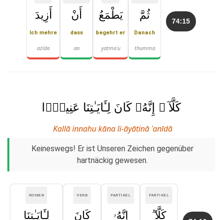
ثُمَّ
يَطْمَعُ
أَنْ
أَزِيدَ
74:15
Ich mehre
dass
begehrt er
Danach
azīda
an
yaṭmaʿu
thumma
كَلَّآ ۖ إِنَّهُۥ كَانَ لِـَٔايَـٰتِنَا عَنِيدًۭا
Kallā innahu kāna li-āyātinā ʿanīdā
Keineswegs! Er ist Unseren Zeichen gegenüber
hartnäckig gewesen.
NOMEN
VERB
PARTIKEL
PARTIKEL
كَلَّآ ۖ
إِنَّهُۥ
كَانَ
لِـَٔايَـٰتِنَا