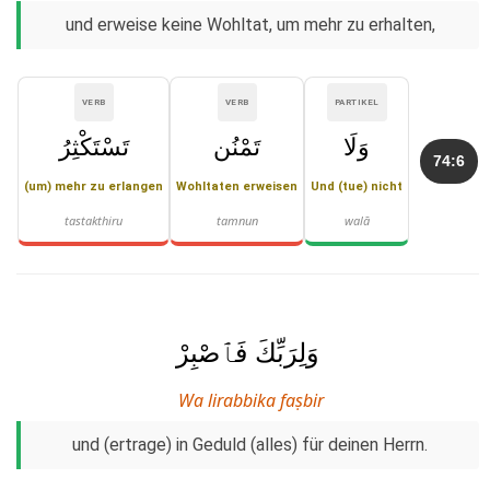
und erweise keine Wohltat, um mehr zu erhalten,
VERB
VERB
PARTIKEL
وَلَا
تَمْنُن
تَسْتَكْثِرُ
74:6
(um) mehr zu erlangen
Wohltaten erweisen
Und (tue) nicht
tastakthiru
tamnun
walā
وَلِرَبِّكَ فَٱصْبِرْ
Wa lirabbika faṣbir
und (ertrage) in Geduld (alles) für deinen Herrn.