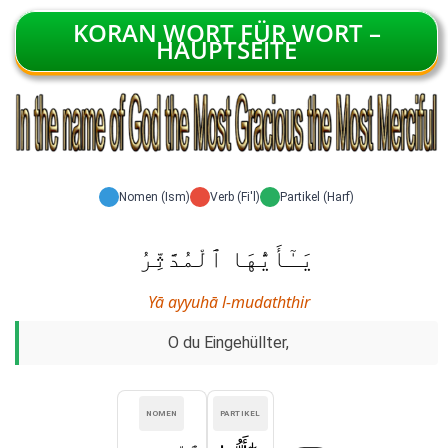
KORAN WORT FÜR WORT –
HAUPTSEITE
Nomen (Ism)
Verb (Fi'l)
Partikel (Harf)
يَـٰٓأَيُّهَا ٱلْمُدَّثِّرُ
Yā ayyuhā l-mudaththir
O du Eingehüllter,
NOMEN
PARTIKEL