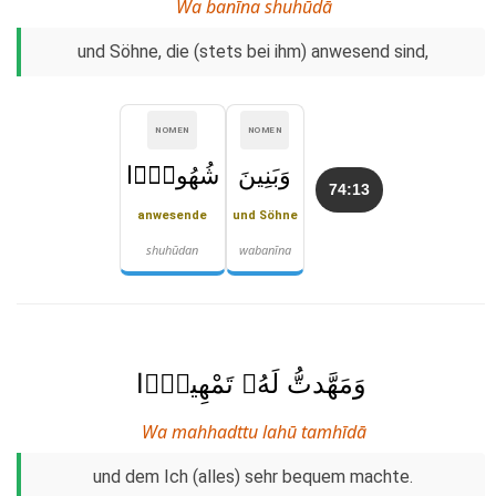
Wa banīna shuhūdā
und Söhne, die (stets bei ihm) anwesend sind,
NOMEN
NOMEN
وَبَنِينَ
شُهُودًۭا
74:13
anwesende
und Söhne
shuhūdan
wabanīna
وَمَهَّدتُّ لَهُۥ تَمْهِيدًۭا
Wa mahhadttu lahū tamhīdā
und dem Ich (alles) sehr bequem machte.