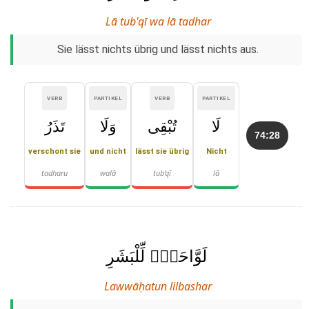
Lā tub'qī wa lā tadhar
Sie lässt nichts übrig und lässt nichts aus.
VERB
PARTIKEL
VERB
PARTIKEL
لَا
تُبْقِى
وَلَا
تَذَرُ
74:28
verschont sie
und nicht
lässt sie übrig
Nicht
tadharu
walā
tub'qī
lā
لَوَّاحَةٌۭ لِّلْبَشَرِ
Lawwāḥatun lilbashar