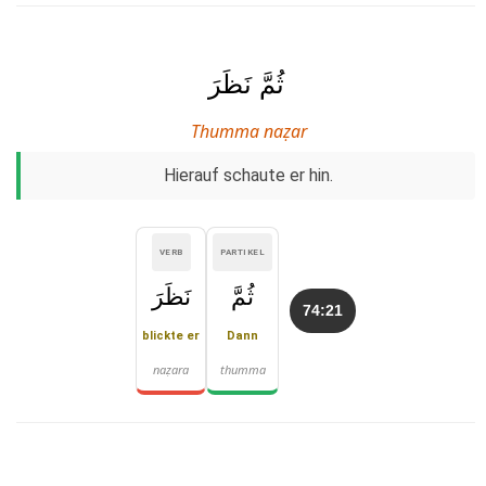
ثُمَّ نَظَرَ
Thumma naẓar
Hierauf schaute er hin.
VERB
PARTIKEL
ثُمَّ
نَظَرَ
74:21
blickte er
Dann
naẓara
thumma