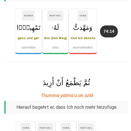
NOMEN
PARTIKEL
VERB
وَمَهَّدتُّ
لَهُۥ
تَمْهِيدًۭا
74:14
ganz und gar
ihm (den Weg)
Und Ich ebnete
tamhīdan
lahu
wamahhadttu
ثُمَّ يَطْمَعُ أَنْ أَزِيدَ
Thumma yaṭmaʿu an azīd
Hierauf begehrt er, dass Ich noch mehr hinzufüge.
VERB
PARTIKEL
VERB
PARTIKEL