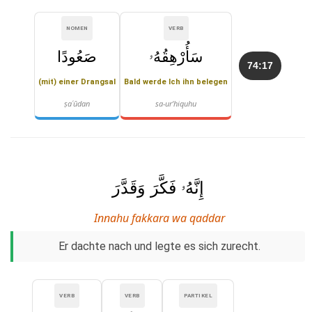
NOMEN
VERB
سَأُرْهِقُهُۥ
صَعُودًا
74:17
(mit) einer Drangsal
Bald werde Ich ihn belegen
ṣaʿūdan
sa-ur'hiquhu
إِنَّهُۥ فَكَّرَ وَقَدَّرَ
Innahu fakkara wa qaddar
Er dachte nach und legte es sich zurecht.
VERB
VERB
PARTIKEL