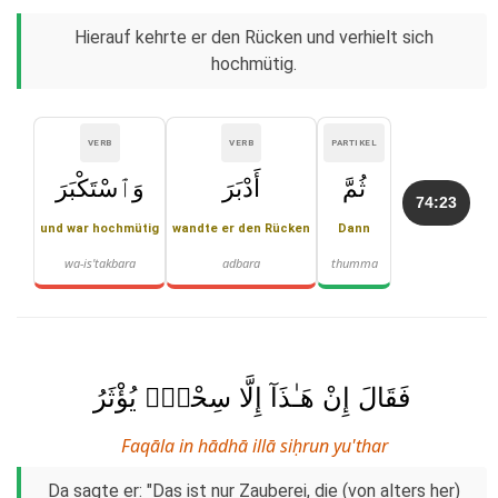
Hierauf kehrte er den Rücken und verhielt sich
hochmütig.
VERB
VERB
PARTIKEL
ثُمَّ
أَدْبَرَ
وَٱسْتَكْبَرَ
74:23
und war hochmütig
wandte er den Rücken
Dann
wa-is'takbara
adbara
thumma
فَقَالَ إِنْ هَـٰذَآ إِلَّا سِحْرٌۭ يُؤْثَرُ
Faqāla in hādhā illā siḥrun yu'thar
Da sagte er: "Das ist nur Zauberei, die (von alters her)