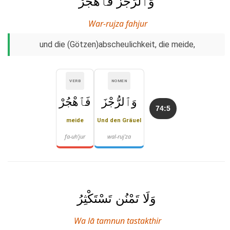
وَٱلرُّجْزَ فَٱهْجُرْ
War-rujza fahjur
und die (Götzen)abscheulichkeit, die meide,
VERB
NOMEN
وَٱلرُّجْزَ
فَٱهْجُرْ
74:5
meide
Und den Gräuel
fa-uh'jur
wal-ruj'za
وَلَا تَمْنُن تَسْتَكْثِرُ
Wa lā tamnun tastakthir