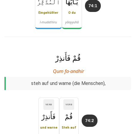
يَـٰٓأَيُّهَا
ٱلْمُدَّثِّرُ
74:1
Eingehüllter
O du
l-mudathiru
yāayyuhā
قُمْ فَأَنذِرْ
Qum fa-andhir
steh auf und warne (die Menschen),
VERB
VERB
قُمْ
فَأَنذِرْ
74:2
und warne
Steh auf