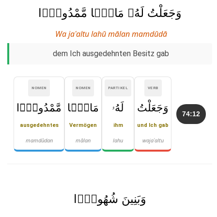
وَجَعَلْتُ لَهُۥ مَالًۭا مَّمْدُودًۭا
Wa jaʿaltu lahū mālan mamdūdā
dem Ich ausgedehnten Besitz gab
NOMEN
NOMEN
PARTIKEL
VERB
وَجَعَلْتُ
لَهُۥ
مَالًۭا
مَّمْدُودًۭا
74:12
ausgedehntes
Vermögen
ihm
und Ich gab
mamdūdan
mālan
lahu
wajaʿaltu
وَبَنِينَ شُهُودًۭا