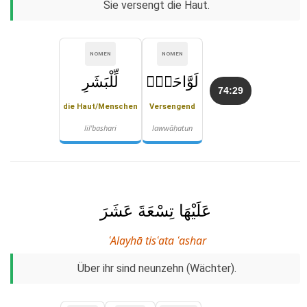
Sie versengt die Haut.
NOMEN
NOMEN
لَوَّاحَةٌۭ
لِّلْبَشَرِ
74:29
die Haut/Menschen
Versengend
lil'bashari
lawwāḥatun
عَلَيْهَا تِسْعَةَ عَشَرَ
ʿAlayhā tisʿata ʿashar
Über ihr sind neunzehn (Wächter).