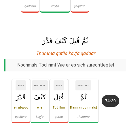
qaddara
kayfa
faqutila
ثُمَّ قُتِلَ كَيْفَ قَدَّرَ
Thumma qutila kayfa qaddar
Nochmals Tod ihm! Wie er es sich zurechtlegte!
VERB
PARTIKEL
VERB
PARTIKEL
ثُمَّ
قُتِلَ
كَيْفَ
قَدَّرَ
74:20
er abwog
wie
Tod ihm
Dann (nochmals)
qaddara
kayfa
qutila
thumma