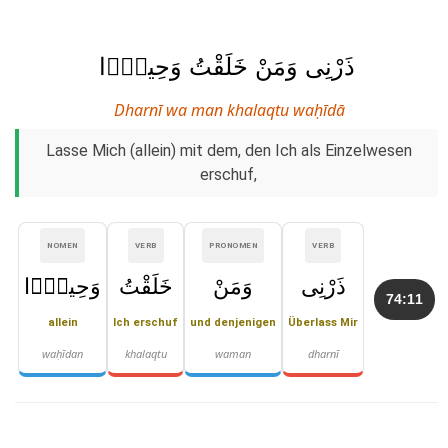
ذَرْنِى وَمَنْ خَلَقْتُ وَحِيدًۭا
Dharnī wa man khalaqtu waḥīdā
Lasse Mich (allein) mit dem, den Ich als Einzelwesen
erschuf,
NOMEN
VERB
PRONOMEN
VERB
ذَرْنِى
وَمَنْ
خَلَقْتُ
وَحِيدًۭا
74:11
allein
Ich erschuf
und denjenigen
Überlass Mir
waḥīdan
khalaqtu
waman
dharnī