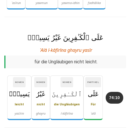
ʿasīrun
yawmun
yawma-idhin
fadhālika
عَلَى ٱلْكَـٰفِرِينَ غَيْرُ يَسِيرٍۢ
ʿAlā l-kāfirīna ghayru yasīr
für die Ungläubigen nicht leicht.
NOMEN
NOMEN
NOMEN
PARTIKEL
عَلَى
ٱلْكَـٰفِرِينَ
غَيْرُ
يَسِيرٍۢ
74:10
leicht
nicht
die Ungläubigen
Für
yasīrin
ghayru
l-kāfirīna
ʿalā