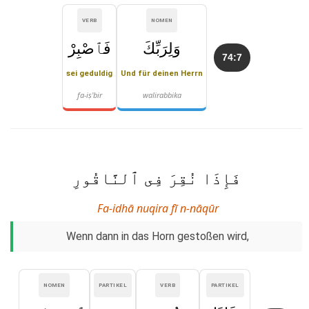
VERB
NOMEN
وَلِرَبِّكَ
فَٱصْبِرْ
74:7
sei geduldig
Und für deinen Herrn
fa-iṣ'bir
walirabbika
فَإِذَا نُقِرَ فِى ٱلنَّاقُورِ
Fa-idhā nuqira fī n-nāqūr
Wenn dann in das Horn gestoßen wird,
NOMEN
PARTIKEL
VERB
PARTIKEL