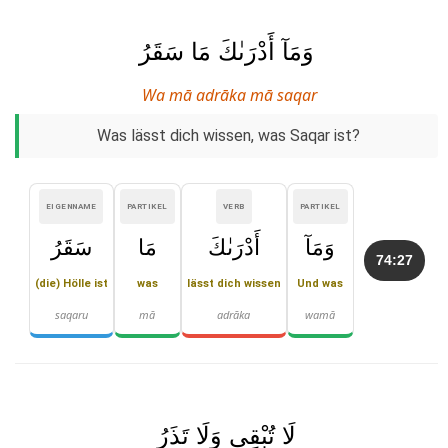
وَمَآ أَدْرَىٰكَ مَا سَقَرُ
Wa mā adrāka mā saqar
Was lässt dich wissen, was Saqar ist?
EIGENNAME
PARTIKEL
VERB
PARTIKEL
وَمَآ
أَدْرَىٰكَ
مَا
سَقَرُ
74:27
(die) Hölle ist
was
lässt dich wissen
Und was
saqaru
mā
adrāka
wamā
لَا تُبْقِى وَلَا تَذَرُ