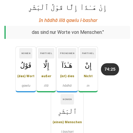
إِنْ هَـٰذَآ إِلَّا قَوْلُ ٱلْبَشَرِ
In hādhā illā qawlu l-bashar
das sind nur Worte von Menschen."
NOMEN
PARTIKEL
PRONOMEN
PARTIKEL
إِنْ
هَـٰذَآ
إِلَّا
قَوْلُ
74:25
(das) Wort
außer
(ist) dies
Nicht
qawlu
illā
hādhā
in
NOMEN
ٱلْبَشَرِ
(eines) Menschen
l-bashari