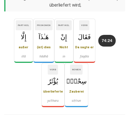
überliefert wird;
PARTIKEL
PRONOMEN
PARTIKEL
VERB
فَقَالَ
إِنْ
هَـٰذَآ
إِلَّا
74:24
außer
(ist) dies
Nicht
Da sagte er
illā
hādhā
in
faqāla
VERB
NOMEN
سِحْرٌۭ
يُؤْثَرُ
überlieferte
Zauberei
yu'tharu
siḥ'run