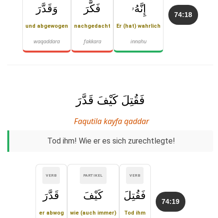
إِنَّهُۥ
فَكَّرَ
وَقَدَّرَ
74:18
und abgewogen
nachgedacht
Er (hat) wahrlich
waqaddara
fakkara
innahu
فَقُتِلَ كَيْفَ قَدَّرَ
Faqutila kayfa qaddar
Tod ihm! Wie er es sich zurechtlegte!
VERB
PARTIKEL
VERB
فَقُتِلَ
كَيْفَ
قَدَّرَ
74:19
er abwog
wie (auch immer)
Tod ihm