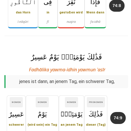
فَإِذَا
نُقِرَ
فِى
ٱلنَّاقُورِ
74:8
das Horn
in
gestoßen wird
Wenn dann
l-nāqūri
fī
nuqira
fa-idhā
فَذَٰلِكَ يَوْمَئِذٍۢ يَوْمٌ عَسِيرٌ
Fadhālika yawma-idhin yawmun ʿasīr
jenes ist dann, an jenem Tag, ein schwerer Tag,
NOMEN
NOMEN
NOMEN
PRONOMEN
فَذَٰلِكَ
يَوْمَئِذٍۢ
يَوْمٌ
عَسِيرٌ
74:9
schwerer
(wird sein) ein Tag
an jenem Tag
dieser (Tag)