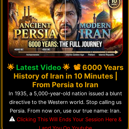
🌟
Latest Video
🌟 📽️
6000 Years
History of Iran in 10 Minutes |
From Persia to Iran
In 1935, a 5,000-year-old nation issued a blunt
directive to the Western world. Stop calling us
Persia. From now on, use our true name: Iran.
⚠️
Clicking This Will Ends Your Session Here &
Land You On Youtube