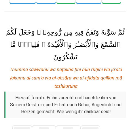
ثُمَّ سَوَّىٰهُ وَنَفَخَ فِيهِ مِن رُّوحِهِۦ ۖ وَجَعَلَ لَكُمُ
ٱلسَّمْعَ وَٱلْأَبْصَـٰرَ وَٱلْأَفْـِٔدَةَ ۚ قَلِيلًۭا مَّا
تَشْكُرُونَ
Thumma sawwāhu wa nafakha fīhi min rūḥihi wa jaʿala
lakumu al-samʿa wa al-abṣāra wa al-afidata qalīlan mā
tashkurūna
Hierauf formte Er ihn zurecht und hauchte ihm von
Seinem Geist ein, und Er hat euch Gehör, Augenlicht und
Herzen gemacht. Wie wenig ihr dankbar seid!