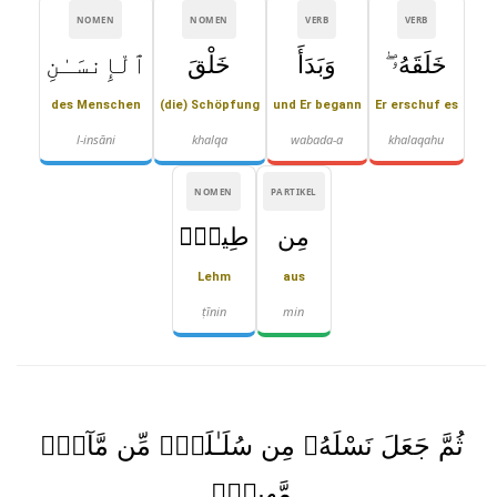
NOMEN
NOMEN
VERB
VERB
خَلَقَهُۥ ۖ
وَبَدَأَ
خَلْقَ
ٱلْإِنسَـٰنِ
des Menschen
(die) Schöpfung
und Er begann
Er erschuf es
l-insāni
khalqa
wabada-a
khalaqahu
NOMEN
PARTIKEL
مِن
طِينٍۢ
Lehm
aus
ṭīnin
min
ثُمَّ جَعَلَ نَسْلَهُۥ مِن سُلَـٰلَةٍۢ مِّن مَّآءٍۢ
مَّهِينٍۢ