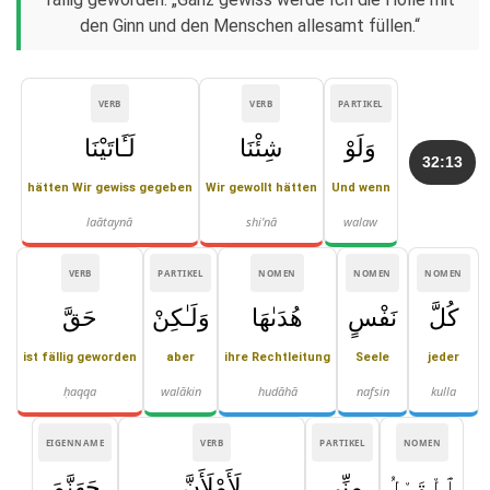
den Ginn und den Menschen allesamt füllen.“
VERB
VERB
PARTIKEL
وَلَوْ
شِئْنَا
لَـَٔاتَيْنَا
32:13
hätten Wir gewiss gegeben
Wir gewollt hätten
Und wenn
laātaynā
shi'nā
walaw
VERB
PARTIKEL
NOMEN
NOMEN
NOMEN
كُلَّ
نَفْسٍ
هُدَىٰهَا
وَلَـٰكِنْ
حَقَّ
ist fällig geworden
aber
ihre Rechtleitung
Seele
jeder
ḥaqqa
walākin
hudāhā
nafsin
kulla
EIGENNAME
VERB
PARTIKEL
NOMEN
ٱلْقَوْلُ
مِنِّى
لَأَمْلَأَنَّ
جَهَنَّمَ