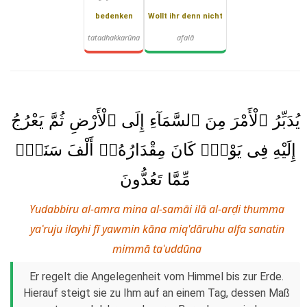
bedenken
Wollt ihr denn nicht
tatadhakkarūna
afalā
يُدَبِّرُ ٱلْأَمْرَ مِنَ ٱلسَّمَآءِ إِلَى ٱلْأَرْضِ ثُمَّ يَعْرُجُ
إِلَيْهِ فِى يَوْمٍۢ كَانَ مِقْدَارُهُۥٓ أَلْفَ سَنَةٍۢ
مِّمَّا تَعُدُّونَ
Yudabbiru al-amra mina al-samāi ilā al-arḍi thumma
yaʿruju ilayhi fī yawmin kāna miq'dāruhu alfa sanatin
mimmā taʿuddūna
Er regelt die Angelegenheit vom Himmel bis zur Erde.
Hierauf steigt sie zu Ihm auf an einem Tag, dessen Maß