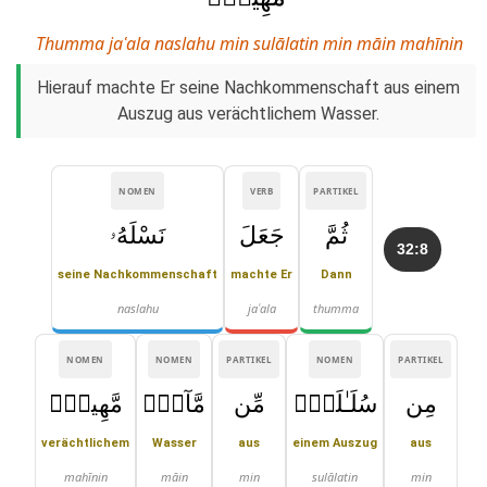
Thumma jaʿala naslahu min sulālatin min māin mahīnin
Hierauf machte Er seine Nachkommenschaft aus einem
Auszug aus verächtlichem Wasser.
NOMEN
VERB
PARTIKEL
ثُمَّ
جَعَلَ
نَسْلَهُۥ
32:8
seine Nachkommenschaft
machte Er
Dann
naslahu
jaʿala
thumma
NOMEN
NOMEN
PARTIKEL
NOMEN
PARTIKEL
مِن
سُلَـٰلَةٍۢ
مِّن
مَّآءٍۢ
مَّهِينٍۢ
verächtlichem
Wasser
aus
einem Auszug
aus
mahīnin
māin
min
sulālatin
min