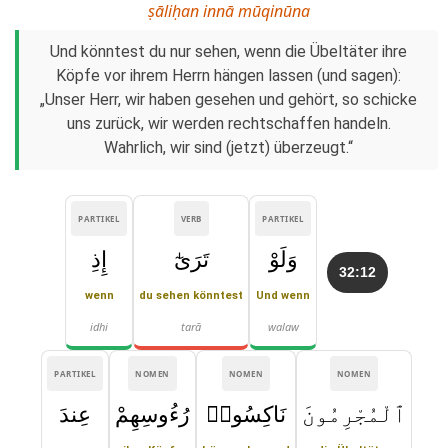
ṣāliḥan innā mūqinūna
Und könntest du nur sehen, wenn die Übeltäter ihre
Köpfe vor ihrem Herrn hängen lassen (und sagen):
„Unser Herr, wir haben gesehen und gehört, so schicke
uns zurück, wir werden rechtschaffen handeln.
Wahrlich, wir sind (jetzt) überzeugt.“
PARTIKEL
VERB
PARTIKEL
وَلَوْ
تَرَىٰٓ
إِذِ
32:12
wenn
du sehen könntest
Und wenn
idhi
tarā
walaw
PARTIKEL
NOMEN
NOMEN
NOMEN
ٱلْمُجْرِمُونَ
نَاكِسُوا۟
رُءُوسِهِمْ
عِندَ