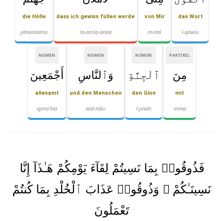
die Hölle
dass ich gewiss füllen werde
von Mir
das Wort
jahannama
la-amla-anna
minnī
l-qawlu
NOMEN
NOMEN
NOMEN
PARTIKEL
مِنَ
ٱلْجِنَّةِ
وَٱلنَّاسِ
أَجْمَعِينَ
allesamt
und den Menschen
den Ginn
mit
ajmaʿīna
wal-nāsi
l-jinati
mina
فَذُوقُوا۟ بِمَا نَسِيتُمْ لِقَآءَ يَوْمِكُمْ هَـٰذَآ إِنَّا
نَسِينَـٰكُمْ ۖ وَذُوقُوا۟ عَذَابَ ٱلْخُلْدِ بِمَا كُنتُمْ
تَعْمَلُونَ