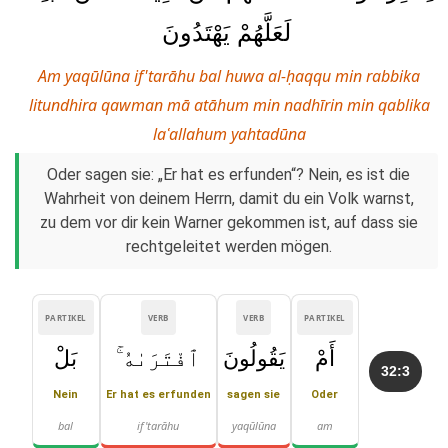
لَعَلَّهُمْ يَهْتَدُونَ
Am yaqūlūna if'tarāhu bal huwa al-ḥaqqu min rabbika
litundhira qawman mā atāhum min nadhīrin min qablika
laʿallahum yahtadūna
Oder sagen sie: „Er hat es erfunden“? Nein, es ist die
Wahrheit von deinem Herrn, damit du ein Volk warnst,
zu dem vor dir kein Warner gekommen ist, auf dass sie
rechtgeleitet werden mögen.
PARTIKEL
VERB
VERB
PARTIKEL
أَمْ
يَقُولُونَ
ٱفْتَرَىٰهُ ۚ
بَلْ
32:3
Nein
Er hat es erfunden
sagen sie
Oder
bal
if'tarāhu
yaqūlūna
am