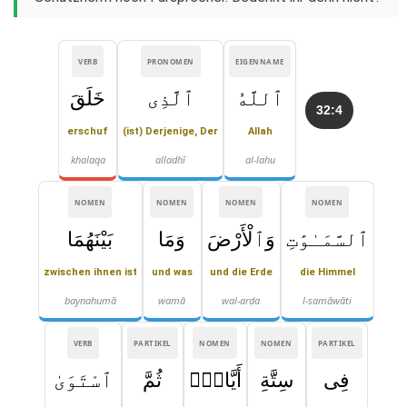
VERB
PRONOMEN
EIGENNAME
ٱللَّهُ
ٱلَّذِى
خَلَقَ
32:4
erschuf
(ist) Derjenige, Der
Allah
khalaqa
alladhī
al-lahu
NOMEN
NOMEN
NOMEN
NOMEN
ٱلسَّمَـٰوَٰتِ
وَٱلْأَرْضَ
وَمَا
بَيْنَهُمَا
zwischen ihnen ist
und was
und die Erde
die Himmel
baynahumā
wamā
wal-arḍa
l-samāwāti
VERB
PARTIKEL
NOMEN
NOMEN
PARTIKEL
فِى
سِتَّةِ
أَيَّامٍۢ
ثُمَّ
ٱسْتَوَىٰ