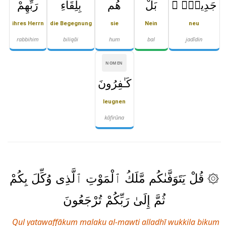
جَدِيدٍۭ ۚ
بَلْ
هُم
بِلِقَآءِ
رَبِّهِمْ
ihres Herrn
die Begegnung
sie
Nein
neu
rabbihim
biliqāi
hum
bal
jadīdin
NOMEN
كَـٰفِرُونَ
leugnen
kāfirūna
۞ قُلْ يَتَوَفَّىٰكُم مَّلَكُ ٱلْمَوْتِ ٱلَّذِى وُكِّلَ بِكُمْ
ثُمَّ إِلَىٰ رَبِّكُمْ تُرْجَعُونَ
Qul yatawaffākum malaku al-mawti alladhī wukkila bikum