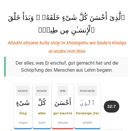
ٱلَّذِىٓ أَحْسَنَ كُلَّ شَىْءٍ خَلَقَهُۥ ۖ وَبَدَأَ خَلْقَ
ٱلْإِنسَـٰنِ مِن طِينٍۢ
Alladhī aḥsana kulla shay'in khalaqahu wa bada'a khalqa
al-insāni min ṭīnin
Der alles, was Er erschuf, gut gemacht hat und die
Schöpfung des Menschen aus Lehm begann.
NOMEN
NOMEN
VERB
PRONOMEN
ٱلَّذِىٓ
أَحْسَنَ
كُلَّ
شَىْءٍ
32:7
Ding
alles
gut machte
Derjenige, Der
shayin
kulla
aḥsana
alladhī