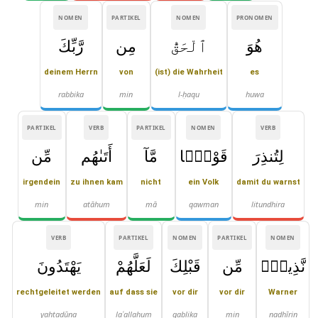
NOMEN
PARTIKEL
NOMEN
PRONOMEN
هُوَ
ٱلْحَقُّ
مِن
رَّبِّكَ
deinem Herrn
von
(ist) die Wahrheit
es
rabbika
min
l-ḥaqu
huwa
PARTIKEL
VERB
PARTIKEL
NOMEN
VERB
لِتُنذِرَ
قَوْمًۭا
مَّآ
أَتَىٰهُم
مِّن
irgendein
zu ihnen kam
nicht
ein Volk
damit du warnst
min
atāhum
mā
qawman
litundhira
VERB
PARTIKEL
NOMEN
PARTIKEL
NOMEN
نَّذِيرٍۢ
مِّن
قَبْلِكَ
لَعَلَّهُمْ
يَهْتَدُونَ
rechtgeleitet werden
auf dass sie
vor dir
vor dir
Warner
yahtadūna
laʿallahum
qablika
min
nadhīrin