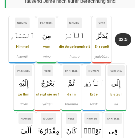
tausend Jahre nach eurer Berechnung sind.
NOMEN
PARTIKEL
NOMEN
VERB
يُدَبِّرُ
ٱلْأَمْرَ
مِنَ
ٱلسَّمَآءِ
32:5
Himmel
vom
die Angelegenheit
Er regelt
l-samāi
mina
l-amra
yudabbiru
PARTIKEL
VERB
PARTIKEL
NOMEN
PARTIKEL
إِلَى
ٱلْأَرْضِ
ثُمَّ
يَعْرُجُ
إِلَيْهِ
zu Ihm
steigt sie auf
dann
Erde
bis zur
ilayhi
yaʿruju
thumma
l-arḍi
ilā
NOMEN
NOMEN
VERB
NOMEN
PARTIKEL
فِى
يَوْمٍۢ
كَانَ
مِقْدَارُهُۥٓ
أَلْفَ