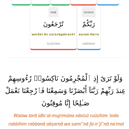
VERB
NOMEN
رَبِّكُمْ
تُرْجَعُونَ
werdet ihr zurückgebracht
eurem Herrn
tur'jaʿūna
rabbikum
وَلَوْ تَرَىٰٓ إِذِ ٱلْمُجْرِمُونَ نَاكِسُوا۟ رُءُوسِهِمْ
عِندَ رَبِّهِمْ رَبَّنَآ أَبْصَرْنَا وَسَمِعْنَا فَٱرْجِعْنَا نَعْمَلْ
صَـٰلِحًا إِنَّا مُوقِنُونَ
Walaw tarā idhi al-mujrimūna nāxisū ruūsihim ʿinda
rabbihim rabbanā abṣarnā wa samiʿ'nā fa-ir'jiʿ'nā naʿmal