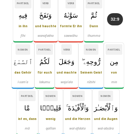
PARTIKEL
VERB
VERB
PARTIKEL
ثُمَّ
سَوَّىٰهُ
وَنَفَخَ
فِيهِ
32:9
in ihn
und hauchte
formte Er ihn
Dann
fīhi
wanafakha
sawwāhu
thumma
NOMEN
PARTIKEL
VERB
NOMEN
PARTIKEL
مِن
رُّوحِهِۦ ۖ
وَجَعَلَ
لَكُمُ
ٱلسَّمْعَ
das Gehör
für euch
und machte
Seinem Geist
von
l-samʿa
lakumu
wajaʿala
rūḥihi
min
PARTIKEL
NOMEN
NOMEN
NOMEN
وَٱلْأَبْصَـٰرَ
وَٱلْأَفْـِٔدَةَ ۚ
قَلِيلًۭا
مَّا
ist es, dass
wenig
und die Herzen
und die Augen
mā
qalīlan
wal-afidata
wal-abṣāra