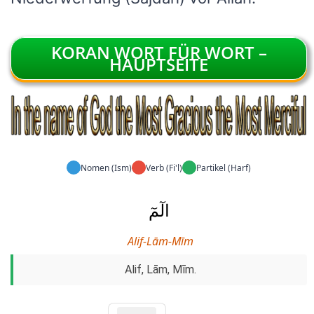
KORAN WORT FÜR WORT –
HAUPTSEITE
Nomen (Ism)
Verb (Fi'l)
Partikel (Harf)
الٓمٓ
Alif-Lām-Mīm
Alif, Lām, Mīm.