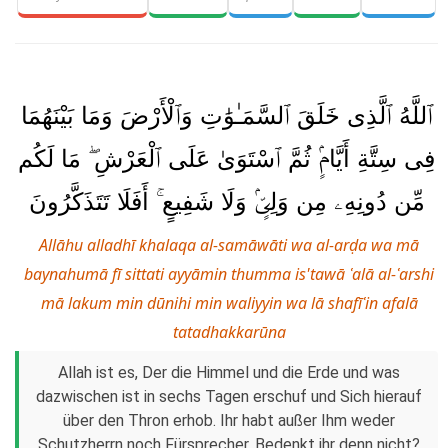
ٱللَّهُ ٱلَّذِى خَلَقَ ٱلسَّمَـٰوَٰتِ وَٱلْأَرْضَ وَمَا بَيْنَهُمَا
فِى سِتَّةِ أَيَّامٍۢ ثُمَّ ٱسْتَوَىٰ عَلَى ٱلْعَرْشِ ۖ مَا لَكُم
مِّن دُونِهِۦ مِن وَلِىٍّۢ وَلَا شَفِيعٍ ۚ أَفَلَا تَتَذَكَّرُونَ
Allāhu alladhī khalaqa al-samāwāti wa al-arḍa wa mā
baynahumā fī sittati ayyāmin thumma is'tawā ʿalā al-ʿarshi
mā lakum min dūnihi min waliyyin wa lā shafīʿin afalā
tatadhakkarūna
Allah ist es, Der die Himmel und die Erde und was
dazwischen ist in sechs Tagen erschuf und Sich hierauf
über den Thron erhob. Ihr habt außer Ihm weder
Schutzherrn noch Fürsprecher. Bedenkt ihr denn nicht?