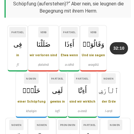
Schöpfung (auferstehen)?“ Aber nein, sie leugnen die
Begegnung mit ihrem Herrn.
PARTIKEL
VERB
PARTIKEL
VERB
وَقَالُوٓا۟
أَءِذَا
ضَلَلْنَا
فِى
32:10
in
wir verloren sind
Etwa wenn
Und sie sagen
fī
ḍalalnā
a-idhā
waqālū
NOMEN
PARTIKEL
PARTIKEL
NOMEN
ٱلْأَرْضِ
أَءِنَّا
لَفِى
خَلْقٍۢ
einer Schöpfung
gewiss in
sind wir wirklich
der Erde
khalqin
lafī
a-innā
l-arḍi
NOMEN
NOMEN
PRONOMEN
PARTIKEL
NOMEN