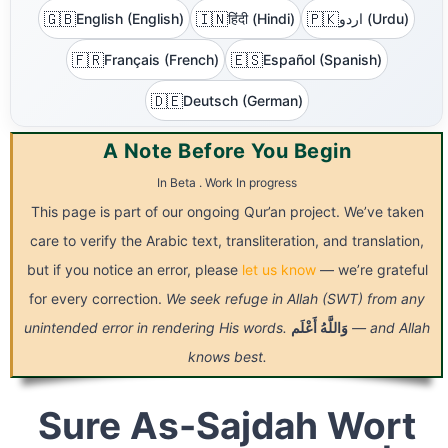
🇬🇧
🇮🇳
🇵🇰
English (English)
हिंदी (Hindi)
اردو (Urdu)
🇫🇷
🇪🇸
Français (French)
Español (Spanish)
🇩🇪
Deutsch (German)
A Note Before You Begin
In Beta . Work In progress
This page is part of our ongoing Qur’an project. We’ve taken
care to verify the Arabic text, transliteration, and translation,
but if you notice an error, please
let us know
— we’re grateful
for every correction.
We seek refuge in Allah (SWT) from any
unintended error in rendering His words.
أَعْلَم
وَاللَّهُ
— and Allah
knows best.
Sure As-Sajdah Wort