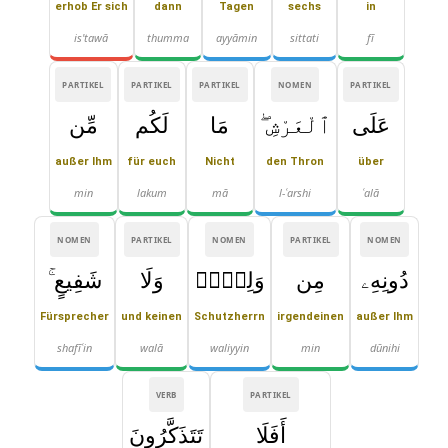
erhob Er sich
dann
Tagen
sechs
in
is'tawā
thumma
ayyāmin
sittati
fī
PARTIKEL
PARTIKEL
PARTIKEL
NOMEN
PARTIKEL
عَلَى
ٱلْعَرْشِ ۖ
مَا
لَكُم
مِّن
außer Ihm
für euch
Nicht
den Thron
über
min
lakum
mā
l-ʿarshi
ʿalā
NOMEN
PARTIKEL
NOMEN
PARTIKEL
NOMEN
دُونِهِۦ
مِن
وَلِىٍّۢ
وَلَا
شَفِيعٍ ۚ
Fürsprecher
und keinen
Schutzherrn
irgendeinen
außer Ihm
shafīʿin
walā
waliyyin
min
dūnihi
VERB
PARTIKEL
أَفَلَا
تَتَذَكَّرُونَ