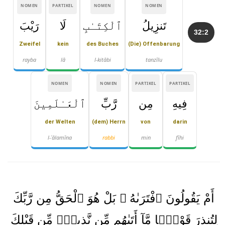
NOMEN
PARTIKEL
NOMEN
NOMEN
تَنزِيلُ
ٱلْكِتَـٰبِ
لَا
رَيْبَ
32:2
Zweifel
kein
des Buches
(Die) Offenbarung
rayba
lā
l-kitābi
tanzīlu
NOMEN
NOMEN
PARTIKEL
PARTIKEL
فِيهِ
مِن
رَّبِّ
ٱلْعَـٰلَمِينَ
der Welten
(dem) Herrn
von
darin
l-ʿālamīna
rabbi
min
fīhi
أَمْ يَقُولُونَ ٱفْتَرَىٰهُ ۚ بَلْ هُوَ ٱلْحَقُّ مِن رَّبِّكَ
لِتُنذِرَ قَوْمًۭا مَّآ أَتَىٰهُم مِّن نَّذِيرٍۢ مِّن قَبْلِكَ