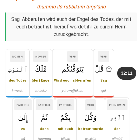
thumma ilā rabbikum turjaʿūna
Sag: Abberufen wird euch der Engel des Todes, der mit
euch betraut ist, hierauf werdet ihr zu eurem Herrn
zurückgebracht.
NOMEN
NOMEN
VERB
VERB
۞ قُلْ
يَتَوَفَّىٰكُم
مَّلَكُ
ٱلْمَوْتِ
32:11
des Todes
(der) Engel
Wird euch abberufen
Sag
l-mawti
malaku
yatawaffākum
qul
PARTIKEL
PARTIKEL
PARTIKEL
VERB
PRONOMEN
ٱلَّذِى
وُكِّلَ
بِكُمْ
ثُمَّ
إِلَىٰ
zu
dann
mit euch
betraut wurde
der
ilā
thumma
bikum
wukkila
alladhī