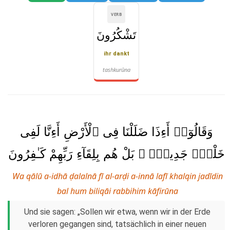
VERB
تَشْكُرُونَ
ihr dankt
tashkurūna
وَقَالُوٓا۟ أَءِذَا ضَلَلْنَا فِى ٱلْأَرْضِ أَءِنَّا لَفِى
خَلْقٍۢ جَدِيدٍۭ ۚ بَلْ هُم بِلِقَآءِ رَبِّهِمْ كَـٰفِرُونَ
Wa qālū a-idhā ḍalalnā fī al-arḍi a-innā lafī khalqin jadīdin
bal hum biliqāi rabbihim kāfirūna
Und sie sagen: „Sollen wir etwa, wenn wir in der Erde
verloren gegangen sind, tatsächlich in einer neuen