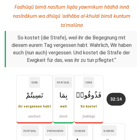
Fadhūqū bimā nasītum liqāa yawmikum hādhā innā
nasīnākum wa dhūqū ʿadhāba al-khuldi bimā kuntum
taʿmalūna
So kostet (die Strafe), weil ihr die Begegnung mit
diesem eurem Tag vergessen habt. Wahrlich, Wir haben
euch (nun auch) vergessen. Und kostet die Strafe der
Ewigkeit für das, was ihr zu tun pflegtet.“
VERB
PARTIKEL
VERB
فَذُوقُوا۟
بِمَا
نَسِيتُمْ
32:14
ihr vergessen habt
weil
So kostet
nasītum
bimā
fadhūqū
PARTIKEL
PRONOMEN
NOMEN
NOMEN