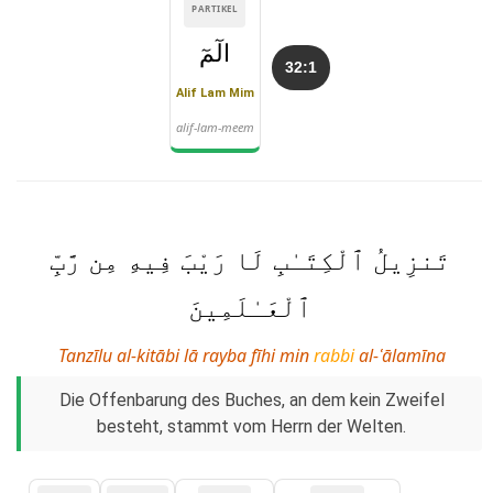
PARTIKEL
الٓمٓ
32:1
Alif Lam Mim
alif-lam-meem
تَنزِيلُ ٱلْكِتَـٰبِ لَا رَيْبَ فِيهِ مِن رَّبِّ
ٱلْعَـٰلَمِينَ
Tanzīlu al-kitābi lā rayba fīhi min
rabbi
al-ʿālamīna
Die Offenbarung des Buches, an dem kein Zweifel
besteht, stammt vom Herrn der Welten.