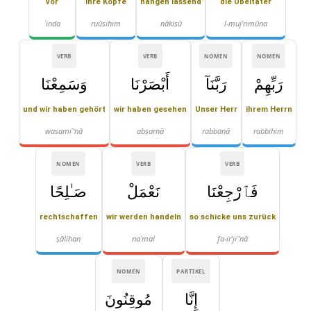
vor
ihre Köpfe
hängen lassend
die Übeltäter
ʿinda
ruūsihim
nākisū
l-muj'rimūna
VERB
VERB
NOMEN
NOMEN
رَبِّهِمْ
رَبَّنَآ
أَبْصَرْنَا
وَسَمِعْنَا
und wir haben gehört
wir haben gesehen
Unser Herr
ihrem Herrn
wasamiʿ'nā
abṣarnā
rabbanā
rabbihim
NOMEN
VERB
VERB
فَٱرْجِعْنَا
نَعْمَلْ
صَـٰلِحًا
rechtschaffen
wir werden handeln
so schicke uns zurück
ṣāliḥan
naʿmal
fa-ir'jiʿ'nā
NOMEN
PARTIKEL
إِنَّا
مُوقِنُونَ