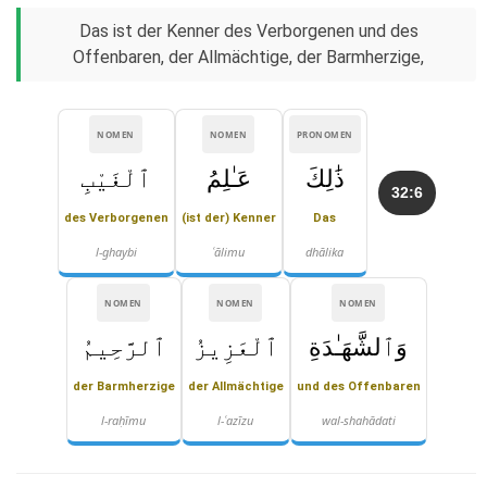
Das ist der Kenner des Verborgenen und des
Offenbaren, der Allmächtige, der Barmherzige,
NOMEN
NOMEN
PRONOMEN
ذَٰلِكَ
عَـٰلِمُ
ٱلْغَيْبِ
32:6
des Verborgenen
(ist der) Kenner
Das
l-ghaybi
ʿālimu
dhālika
NOMEN
NOMEN
NOMEN
وَٱلشَّهَـٰدَةِ
ٱلْعَزِيزُ
ٱلرَّحِيمُ
der Barmherzige
der Allmächtige
und des Offenbaren
l-raḥīmu
l-ʿazīzu
wal-shahādati