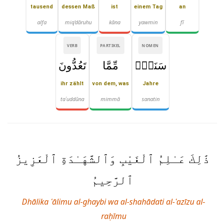
tausend
dessen Maß
ist
einem Tag
an
alfa
miq'dāruhu
kāna
yawmin
fī
VERB
PARTIKEL
NOMEN
سَنَةٍۢ
مِّمَّا
تَعُدُّونَ
ihr zählt
von dem, was
Jahre
taʿuddūna
mimmā
sanatin
ذَٰلِكَ عَـٰلِمُ ٱلْغَيْبِ وَٱلشَّهَـٰدَةِ ٱلْعَزِيزُ
ٱلرَّحِيمُ
Dhālika ʿālimu al-ghaybi wa al-shahādati al-ʿazīzu al-
raḥīmu