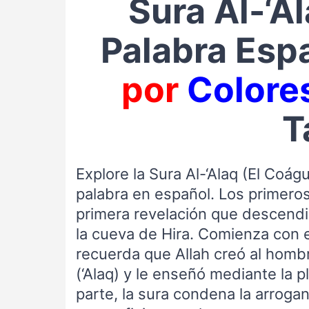
Sura Al-‘A
Palabra Esp
por
Colore
T
Explore la Sura Al-‘Alaq (El Coág
palabra en español. Los primeros
primera revelación que descend
la cueva de Hira. Comienza con e
recuerda que Allah creó al hombr
(‘Alaq) y le enseñó mediante la 
parte, la sura condena la arrog