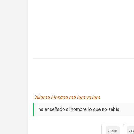
ʿAllama l-insāna mā lam yaʿlam
ha enseñado al hombre lo que no sabía.
VERBO
PA