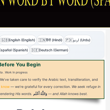
🇬🇧
🇮🇳
🇵🇰
English (English)
हिंदी (Hindi)
اردو (Urdu)
🇩🇪
Español (Spanish)
Deutsch (German)
Before You Begin
ta . Work In progress
We’ve taken care to verify the Arabic text, transliteration, and
s know
— we’re grateful for every correction.
We seek refuge in
 rendering His words.
أَعْلَم
وَاللَّهُ
— and Allah knows best.