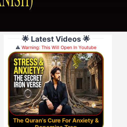
🌟 Latest Videos 🌟
⚠️
Warning: This Will Open In Youtube
The Quran’s Cure For Anxiety &