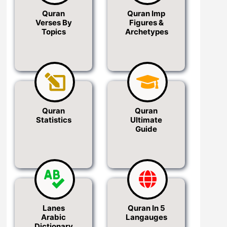
Quran
Quran Imp
Verses By
Figures &
Topics
Archetypes
Quran
Quran
Statistics
Ultimate
Guide
Lanes
Quran In 5
Arabic
Langauges
Dictionary