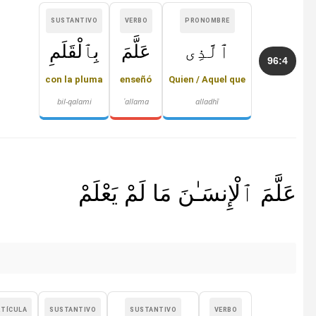
SUSTANTIVO
VERBO
PRONOMBRE
ٱلَّذِى
عَلَّمَ
بِٱلْقَلَمِ
96:4
con la pluma
enseñó
Quien / Aquel que
bil-qalami
ʿallama
alladhī
عَلَّمَ ٱلْإِنسَـٰنَ مَا لَمْ يَعْلَمْ
RTÍCULA
SUSTANTIVO
SUSTANTIVO
VERBO