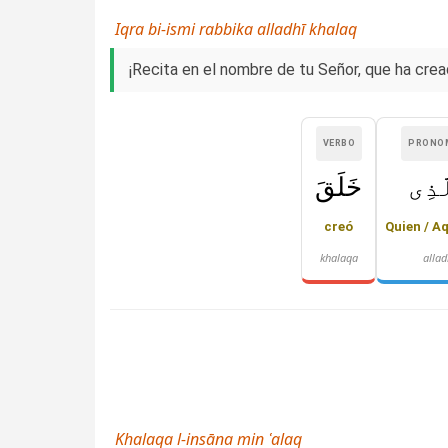
Iqra bi-ismi rabbika alladhī khalaq
¡Recita en el nombre de tu Señor, que ha crea
VERBO
PRONO
َذِى
خَلَقَ
creó
Quien / A
khalaqa
allad
Khalaqa l-insāna min ʿalaq