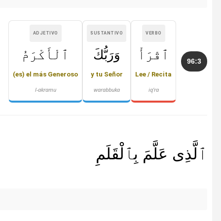
ADJETIVO
SUSTANTIVO
VERBO
ٱقْرَأْ
وَرَبُّكَ
ٱلْأَكْرَمُ
96:3
(es) el más Generoso
y tu Señor
Lee / Recita
l-akramu
warabbuka
iq'ra
ٱلَّذِى عَلَّمَ بِٱلْقَلَمِ