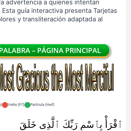
ra advertencia a quienes intentan
 Esta guía interactiva presenta Tarjetas
ores y transliteración adaptada al
ALABRA – PÁGINA PRINCIPAL
m)
Verbo (Fi'l)
Partícula (Harf)
ٱقْرَأْ بِٱسْمِ رَبِّكَ ٱلَّذِى خَلَقَ