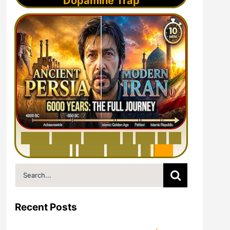
Dopamine Trap
6
0
0
0
Y
e
a
r
s
H
i
s
t
o
r
y
o
f
I
r
a
n
i
n
1
0
M
i
n
u
t
e
s
|
F
r
o
m
P
e
r
s
i
a
t
o
I
r
a
n
Search
for:
Recent Posts