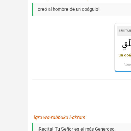
creó al hombre de un coágulo!
SUSTAN
َقٍ
un coá
ʿalaq
Iqra wa-rabbuka l-akram
¡Recita! Tu Señor es el más Generoso,