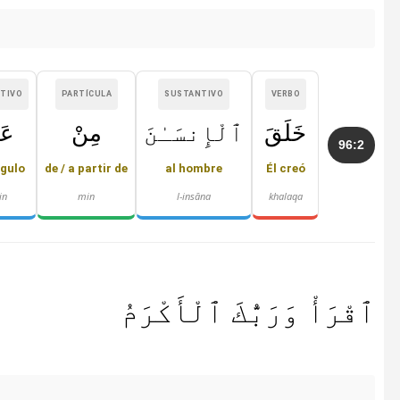
TIVO
PARTÍCULA
SUSTANTIVO
VERBO
خَلَقَ
ٱلْإِنسَـٰنَ
مِنْ
عَل
96:2
gulo
de / a partir de
al hombre
Él creó
in
min
l-insāna
khalaqa
ٱقْرَأْ وَرَبُّكَ ٱلْأَكْرَمُ