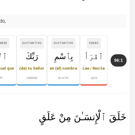
do,
MBRE
SUSTANTIVO
SUSTANTIVO
VERBO
ٱقْرَأْ
بِٱسْمِ
رَبِّكَ
ٱلّ
96:1
quel que
(de) tu Señor
en (el) nombre
Lee / Recita
hī
rabbika
bi-is'mi
iq'ra
خَلَقَ ٱلْإِنسَـٰنَ مِنْ عَلَقٍ