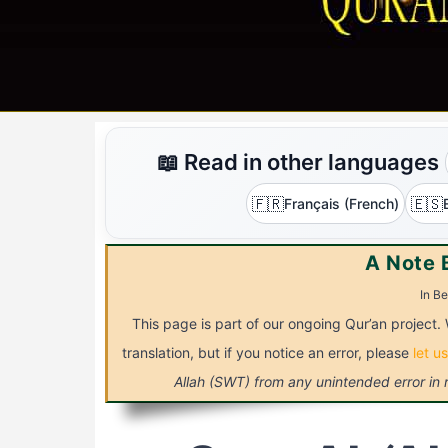
📖 Read in other languages
🇫🇷
🇪🇸
Français (French)
A Note 
In Be
This page is part of our ongoing Qur’an project. 
translation, but if you notice an error, please
let u
Allah (SWT) from any unintended error in