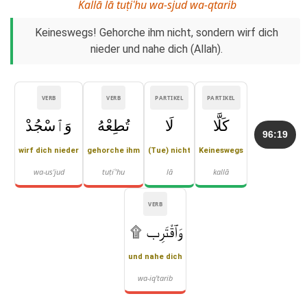
Kallā lā tuṭiʿhu wa-sjud wa-qtarib
Keineswegs! Gehorche ihm nicht, sondern wirf dich
nieder und nahe dich (Allah).
VERB
VERB
PARTIKEL
PARTIKEL
كَلَّا
لَا
تُطِعْهُ
وَٱسْجُدْ
96:19
wirf dich nieder
gehorche ihm
(Tue) nicht
Keineswegs
wa-us'jud
tuṭiʿ'hu
lā
kallā
VERB
وَٱقْتَرِب ۩
und nahe dich
wa-iq'tarib