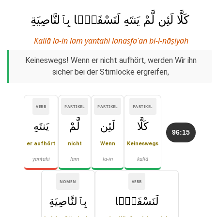
كَلَّا لَئِن لَّمْ يَنتَهِ لَنَسْفَعًۢا بِٱلنَّاصِيَةِ
Kallā la-in lam yantahi lanasfaʿan bi-l-nāṣiyah
Keineswegs! Wenn er nicht aufhört, werden Wir ihn
sicher bei der Stirnlocke ergreifen,
VERB
PARTIKEL
PARTIKEL
PARTIKEL
كَلَّا
لَئِن
لَّمْ
يَنتَهِ
96:15
er aufhört
nicht
Wenn
Keineswegs
yantahi
lam
la-in
kallā
NOMEN
VERB
لَنَسْفَعًۢا
بِٱلنَّاصِيَةِ