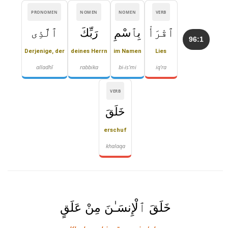
PRONOMEN
NOMEN
NOMEN
VERB
ٱقْرَأْ
بِٱسْمِ
رَبِّكَ
ٱلَّذِى
96:1
Derjenige, der
deines Herrn
im Namen
Lies
alladhī
rabbika
bi-is'mi
iq'ra
VERB
خَلَقَ
erschuf
khalaqa
خَلَقَ ٱلْإِنسَـٰنَ مِنْ عَلَقٍ