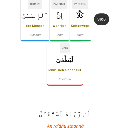
NOMEN
PARTIKEL
PARTIKEL
كَلَّآ
إِنَّ
ٱلْإِنسَـٰنَ
96:6
der Mensch
Wahrlich
Keineswegs
l-insāna
inna
kallā
VERB
لَيَطْغَىٰٓ
lehnt sich sicher auf
layaṭghā
أَن رَّءَاهُ ٱسْتَغْنَىٰٓ
An raʾāhu staghnā