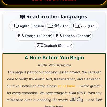
📖 Read in other languages
🇬🇧
🇮🇳
🇵🇰
English (English)
हिंदी (Hindi)
اردو (Urdu)
🇫🇷
🇪🇸
Français (French)
Español (Spanish)
🇩🇪
Deutsch (German)
A Note Before You Begin
In Beta . Work In progress
This page is part of our ongoing Qur’an project. We’ve taken
care to verify the Arabic text, transliteration, and translation,
but if you notice an error, please
let us know
— we’re grateful
for every correction.
We seek refuge in Allah (SWT) from any
unintended error in rendering His words.
أَعْلَم
وَاللَّهُ
— and Allah
knows best.