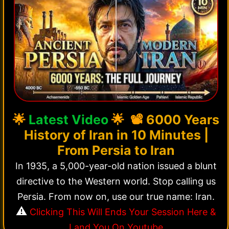
🌟
Latest Video
🌟 📽️
6000 Years
History of Iran in 10 Minutes |
From Persia to Iran
In 1935, a 5,000-year-old nation issued a blunt
directive to the Western world. Stop calling us
Persia. From now on, use our true name: Iran.
⚠️
Clicking This Will Ends Your Session Here &
Land You On Youtube