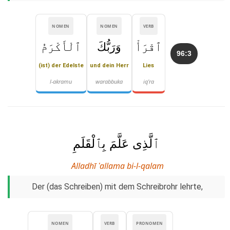
NOMEN
NOMEN
VERB
ٱقْرَأْ
وَرَبُّكَ
ٱلْأَكْرَمُ
96:3
(ist) der Edelste
und dein Herr
Lies
l-akramu
warabbuka
iq'ra
ٱلَّذِى عَلَّمَ بِٱلْقَلَمِ
Alladhī ʿallama bi-l-qalam
Der (das Schreiben) mit dem Schreibrohr lehrte,
NOMEN
VERB
PRONOMEN