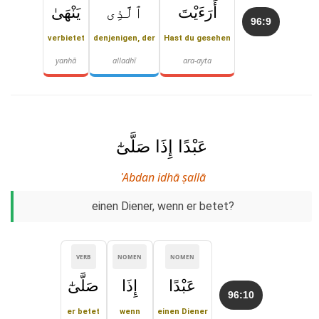
أَرَءَيْتَ
ٱلَّذِى
يَنْهَىٰ
96:9
verbietet
denjenigen, der
Hast du gesehen
yanhā
alladhī
ara-ayta
عَبْدًا إِذَا صَلَّىٰٓ
ʿAbdan idhā ṣallā
einen Diener, wenn er betet?
VERB
NOMEN
NOMEN
عَبْدًا
إِذَا
صَلَّىٰٓ
96:10
er betet
wenn
einen Diener