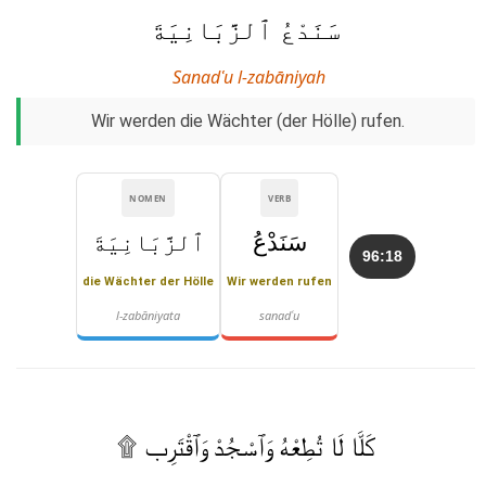
سَنَدْعُ ٱلزَّبَانِيَةَ
Sanadʿu l-zabāniyah
Wir werden die Wächter (der Hölle) rufen.
NOMEN
VERB
سَنَدْعُ
ٱلزَّبَانِيَةَ
96:18
die Wächter der Hölle
Wir werden rufen
l-zabāniyata
sanadʿu
كَلَّا لَا تُطِعْهُ وَٱسْجُدْ وَٱقْتَرِب ۩