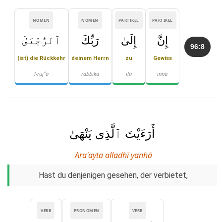
NOMEN
NOMEN
PARTIKEL
PARTIKEL
إِنَّ
إِلَىٰ
رَبِّكَ
ٱلرُّجْعَىٰٓ
96:8
(ist) die Rückkehr
deinem Herrn
zu
Gewiss
l-ruj'ʿā
rabbika
ilā
inna
أَرَءَيْتَ ٱلَّذِى يَنْهَىٰ
Ara'ayta alladhī yanhā
Hast du denjenigen gesehen, der verbietet,
VERB
PRONOMEN
VERB