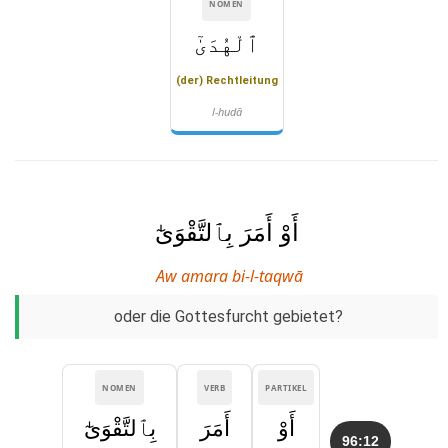
NOMEN
ٱلْهُدَىٰٓ
(der) Rechtleitung
l-hudā
أَوْ أَمَرَ بِٱلتَّقْوَىٰٓ
Aw amara bi-l-taqwā
oder die Gottesfurcht gebietet?
NOMEN
VERB
PARTIKEL
أَوْ
أَمَرَ
بِٱلتَّقْوَىٰٓ
96:12