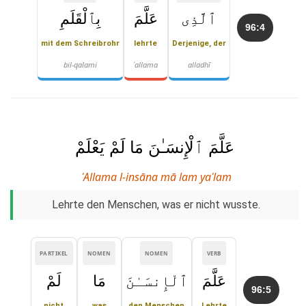
ٱلَّذِى
عَلَّمَ
بِٱلْقَلَمِ
96:4
mit dem Schreibrohr
lehrte
Derjenige, der
bil-qalami
ʿallama
alladhī
عَلَّمَ ٱلْإِنسَـٰنَ مَا لَمْ يَعْلَمْ
ʿAllama l-insāna mā lam yaʿlam
Lehrte den Menschen, was er nicht wusste.
PARTIKEL
NOMEN
NOMEN
VERB
عَلَّمَ
ٱلْإِنسَـٰنَ
مَا
لَمْ
96:5
nicht
was
den Menschen
Lehrte