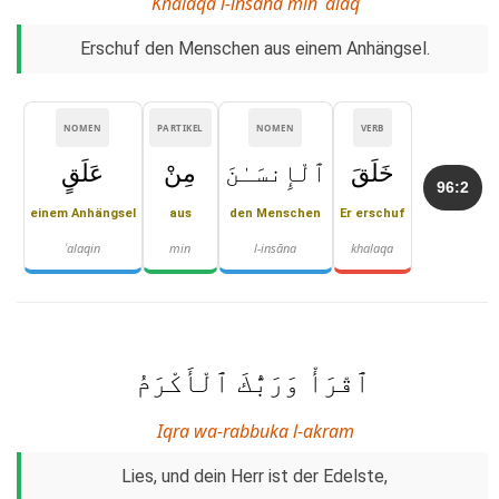
Khalaqa l-insāna min ʿalaq
Erschuf den Menschen aus einem Anhängsel.
NOMEN
PARTIKEL
NOMEN
VERB
خَلَقَ
ٱلْإِنسَـٰنَ
مِنْ
عَلَقٍ
96:2
einem Anhängsel
aus
den Menschen
Er erschuf
ʿalaqin
min
l-insāna
khalaqa
ٱقْرَأْ وَرَبُّكَ ٱلْأَكْرَمُ
Iqra wa-rabbuka l-akram
Lies, und dein Herr ist der Edelste,