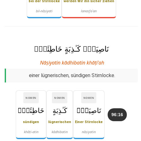
bei der Stirnlocke
werden Wir ihn sicher ziehen
bil-nāṣiyati
lanasfaʿan
نَاصِيَةٍۢ كَـٰذِبَةٍ خَاطِئَةٍۢ
Nāṣiyatin kādhibatin khāṭi'ah
einer lügnerischen, sündigen Stirnlocke.
NOMEN
NOMEN
NOMEN
نَاصِيَةٍۢ
كَـٰذِبَةٍ
خَاطِئَةٍۢ
96:16
sündigen
lügnerischen
Einer Stirnlocke
khāṭi-atin
kādhibatin
nāṣiyatin