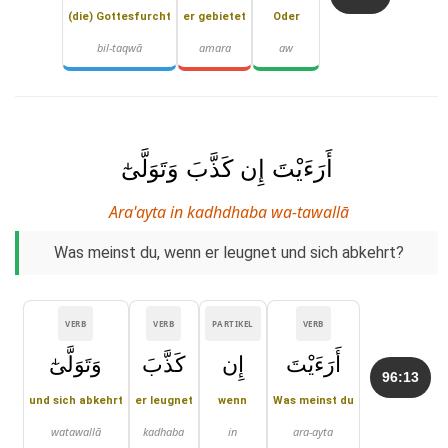
(die) Gottesfurcht
er gebietet
Oder
bil-taqwā
amara
aw
أَرَءَيْتَ إِن كَذَّبَ وَتَوَلَّىٰٓ
Ara'ayta in kadhdhaba wa-tawallā
Was meinst du, wenn er leugnet und sich abkehrt?
VERB
VERB
PARTIKEL
VERB
أَرَءَيْتَ
إِن
كَذَّبَ
وَتَوَلَّىٰٓ
96:13
und sich abkehrt
er leugnet
wenn
Was meinst du
watawallā
kadhaba
in
ara-ayta