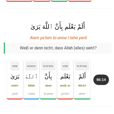
أَلَمْ يَعْلَم بِأَنَّ ٱللَّهَ يَرَىٰ
Alam yaʿlam bi-anna l-laha yarā
Weiß er denn nicht, dass Allah (alles) sieht?
VERB
NOMEN
PARTIKEL
VERB
PARTIKEL
أَلَمْ
يَعْلَم
بِأَنَّ
ٱللَّهَ
يَرَىٰ
96:14
sieht
Allah
dass
weiß er
Nicht
yarā
l-laha
bi-anna
yaʿlam
alam