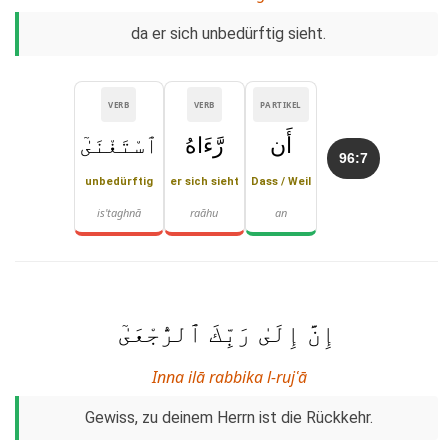
da er sich unbedürftig sieht.
VERB
VERB
PARTIKEL
أَن
رَّءَاهُ
ٱسْتَغْنَىٰٓ
96:7
unbedürftig
er sich sieht
Dass / Weil
is'taghnā
raāhu
an
إِنَّ إِلَىٰ رَبِّكَ ٱلرُّجْعَىٰٓ
Inna ilā rabbika l-rujʿā
Gewiss, zu deinem Herrn ist die Rückkehr.