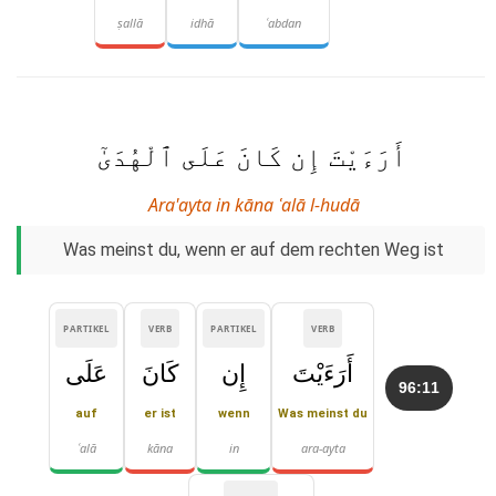
ṣallā
idhā
ʿabdan
أَرَءَيْتَ إِن كَانَ عَلَى ٱلْهُدَىٰٓ
Ara'ayta in kāna ʿalā l-hudā
Was meinst du, wenn er auf dem rechten Weg ist
PARTIKEL
VERB
PARTIKEL
VERB
أَرَءَيْتَ
إِن
كَانَ
عَلَى
96:11
auf
er ist
wenn
Was meinst du
ʿalā
kāna
in
ara-ayta