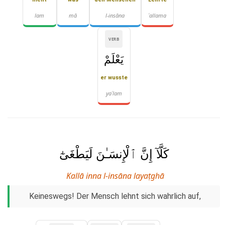
lam
mā
l-insāna
ʿallama
VERB
يَعْلَمْ
er wusste
yaʿlam
كَلَّآ إِنَّ ٱلْإِنسَـٰنَ لَيَطْغَىٰٓ
Kallā inna l-insāna layaṭghā
Keineswegs! Der Mensch lehnt sich wahrlich auf,