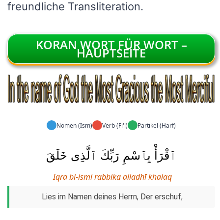
freundliche Transliteration.
KORAN WORT FÜR WORT –
HAUPTSEITE
Nomen (Ism)
Verb (Fi'l)
Partikel (Harf)
ٱقْرَأْ بِٱسْمِ رَبِّكَ ٱلَّذِى خَلَقَ
Iqra bi-ismi rabbika alladhī khalaq
Lies im Namen deines Herrn, Der erschuf,