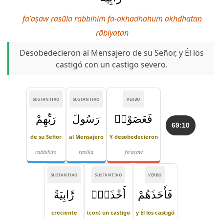
faʿaṣaw rasūla rabbihim fa-akhadhahum akhdhatan
rābiyatan
Desobedecieron al Mensajero de su Señor, y Él los
castigó con un castigo severo.
SUSTANTIVO
SUSTANTIVO
VERBO
فَعَصَوْا۟
رَسُولَ
رَبِّهِمْ
69:10
de su Señor
al Mensajero
Y desobedecieron
rabbihim
rasūla
faʿaṣaw
SUSTANTIVO
SUSTANTIVO
VERBO
فَأَخَذَهُمْ
أَخْذَةًۭ
رَّابِيَةً
creciente
(con) un castigo
y Él los castigó