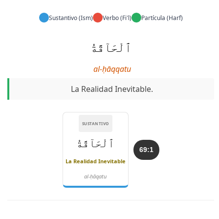
Sustantivo (Ism)
Verbo (Fi'l)
Partícula (Harf)
ٱلْحَآقَّةُ
al-ḥāqqatu
La Realidad Inevitable.
SUSTANTIVO
ٱلْحَآقَّةُ
69:1
La Realidad Inevitable
al-ḥāqatu