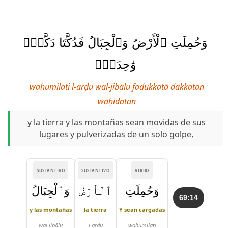
وَحُمِلَتِ ٱلْأَرْضُ وَٱلْجِبَالُ فَدُكَّتَا دَكَّةًۭ
وَٰحِدَةًۭ
waḥumilati l-arḍu wal-jibālu fadukkatā dakkatan
wāḥidatan
y la tierra y las montañas sean movidas de sus
lugares y pulverizadas de un solo golpe,
SUSTANTIVO
SUSTANTIVO
VERBO
وَحُمِلَتِ
ٱلْأَرْضُ
وَٱلْجِبَالُ
69:14
y las montañas
la tierra
Y sean cargadas
wal-jibālu
l-arḍu
waḥumilati