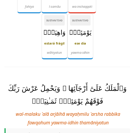
fahiya
l-samāu
wa-inshaqqati
SUSTANTIVO
SUSTANTIVO
يَوْمَئِذٍۢ
وَاهِيَةٌۭ
estará frágil
ese día
wāhiyatun
yawma-idhin
وَٱلْمَلَكُ عَلَىٰٓ أَرْجَآئِهَا ۚ وَيَحْمِلُ عَرْشَ رَبِّكَ
فَوْقَهُمْ يَوْمَئِذٍۢ ثَمَـٰنِيَةٌۭ
wal-malaku ʿalā arjāihā wayaḥmilu ʿarsha rabbika
fawqahum yawma-idhin thamāniyatun