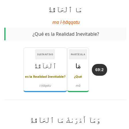
مَا ٱلْحَآقَّةُ
ma l-ḥāqqatu
¿Qué es la Realidad Inevitable?
SUSTANTIVO
PARTÍCULA
مَا
ٱلْحَآقَّةُ
69:2
es la Realidad Inevitable?
¿Qué
l-ḥāqatu
mā
وَمَآ أَدْرَىٰكَ مَا ٱلْحَآقَّةُ