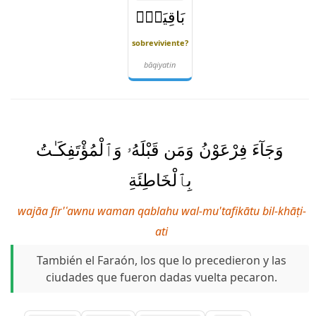
بَاقِيَةٍۢ
sobreviviente?
bāqiyatin
وَجَآءَ فِرْعَوْنُ وَمَن قَبْلَهُۥ وَٱلْمُؤْتَفِكَـٰتُ
بِٱلْخَاطِئَةِ
wajāa fir'ʿawnu waman qablahu wal-mu'tafikātu bil-khāṭi-
ati
También el Faraón, los que lo precedieron y las
ciudades que fueron dadas vuelta pecaron.