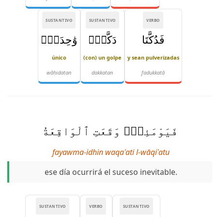
SUSTANTIVO
SUSTANTIVO
VERBO
فَدُكَّتَا
دَكَّةًۭ
وَٰحِدَةًۭ
único
(con) un golpe
y sean pulverizadas
wāḥidatan
dakkatan
fadukkatā
فَيَوْمَئِذٍۢ وَقَعَتِ ٱلْوَاقِعَةُ
fayawma-idhin waqaʿati l-wāqiʿatu
ese día ocurrirá el suceso inevitable.
SUSTANTIVO
VERBO
SUSTANTIVO