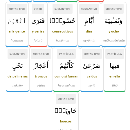
SUSTANTIVO
VERBO
SUSTANTIVO
SUSTANTIVO
SUSTANTIVO
وَثَمَـٰنِيَةَ
أَيَّامٍ
حُسُومًۭا
فَتَرَى
ٱلْقَوْمَ
a la gente
y verías
consecutivos
días
y ocho
l-qawma
fatarā
ḥusūman
ayyāmin
wathamāniyata
SUSTANTIVO
SUSTANTIVO
PARTÍCULA
SUSTANTIVO
PARTÍCULA
فِيهَا
صَرْعَىٰ
كَأَنَّهُمْ
أَعْجَازُ
نَخْلٍ
de palmeras
troncos
como si fueran
caídos
en ella
nakhlin
aʿjāzu
ka-annahum
ṣarʿā
fīhā
SUSTANTIVO
خَاوِيَةٍۢ
huecos