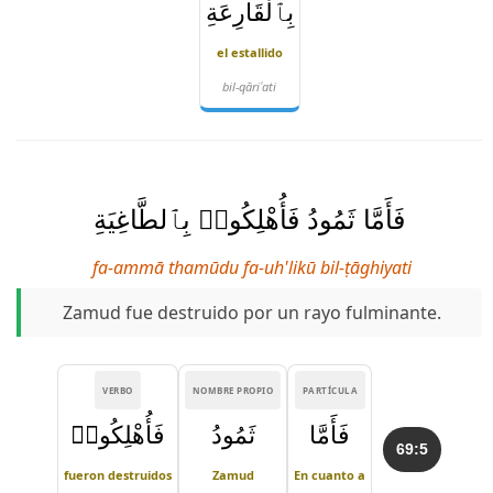
بِٱلْقَارِعَةِ
el estallido
bil-qāriʿati
فَأَمَّا ثَمُودُ فَأُهْلِكُوا۟ بِٱلطَّاغِيَةِ
fa-ammā thamūdu fa-uh'likū bil-ṭāghiyati
Zamud fue destruido por un rayo fulminante.
VERBO
NOMBRE PROPIO
PARTÍCULA
فَأَمَّا
ثَمُودُ
فَأُهْلِكُوا۟
69:5
fueron destruidos
Zamud
En cuanto a