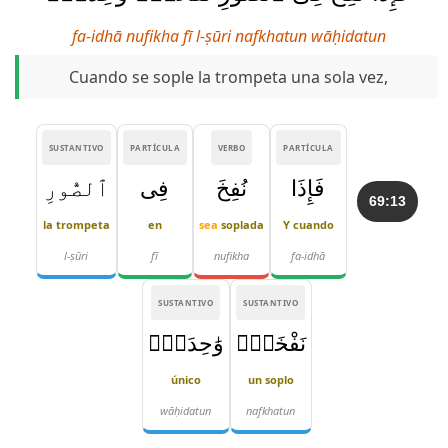
fa-idhā nufikha fī l-ṣūri nafkhatun wāḥidatun
Cuando se sople la trompeta una sola vez,
SUSTANTIVO
PARTÍCULA
VERBO
PARTÍCULA
فَإِذَا
نُفِخَ
فِى
ٱلصُّورِ
69:13
la trompeta
en
sea
soplada
Y cuando
l-ṣūri
fī
nufikha
fa-idhā
SUSTANTIVO
SUSTANTIVO
نَفْخَةٌۭ
وَٰحِدَةٌۭ
único
un soplo
wāḥidatun
nafkhatun