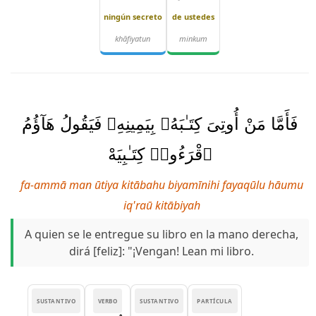
ningún secreto
de ustedes
khāfiyatun
minkum
فَأَمَّا مَنْ أُوتِىَ كِتَـٰبَهُۥ بِيَمِينِهِۦ فَيَقُولُ هَآؤُمُ
ٱقْرَءُوا۟ كِتَـٰبِيَهْ
fa-ammā man ūtiya kitābahu biyamīnihi fayaqūlu hāumu
iq'raū kitābiyah
A quien se le entregue su libro en la mano derecha,
dirá [feliz]: "¡Vengan! Lean mi libro.
SUSTANTIVO
VERBO
SUSTANTIVO
PARTÍCULA