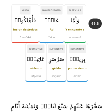
VERBO
NOMBRE PROPIO
PARTÍCULA
وَأَمَّا
عَادٌۭ
فَأُهْلِكُوا۟
69:6
fueron destruidos
Ad
Y en cuanto a
fa-uh'likū
ʿādun
wa-ammā
SUSTANTIVO
SUSTANTIVO
SUSTANTIVO
بِرِيحٍۢ
صَرْصَرٍ
عَاتِيَةٍۢ
violento
gélido
por un viento
ʿātiyatin
ṣarṣarin
birīḥin
سَخَّرَهَا عَلَيْهِمْ سَبْعَ لَيَالٍۢ وَثَمَـٰنِيَةَ أَيَّامٍ