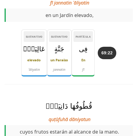
fī jannatin ʿāliyatin
en un Jardín elevado,
SUSTANTIVO
SUSTANTIVO
PARTÍCULA
فِى
جَنَّةٍ
عَالِيَةٍۢ
69:22
elevado
un Paraíso
En
ʿāliyatin
jannatin
fī
قُطُوفُهَا دَانِيَةٌۭ
quṭūfuhā dāniyatun
cuyos frutos estarán al alcance de la mano.