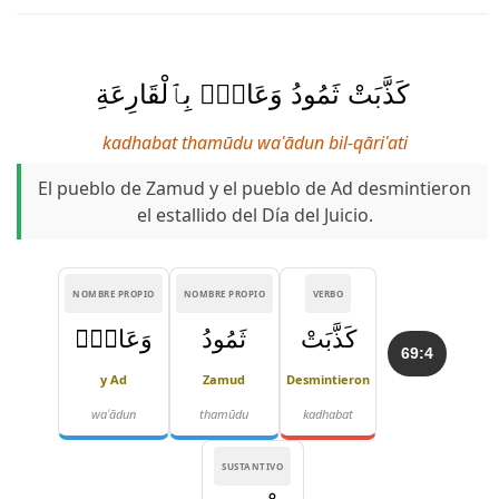
كَذَّبَتْ ثَمُودُ وَعَادٌۢ بِٱلْقَارِعَةِ
kadhabat thamūdu waʿādun bil-qāriʿati
El pueblo de Zamud y el pueblo de Ad desmintieron
el estallido del Día del Juicio.
NOMBRE PROPIO
NOMBRE PROPIO
VERBO
كَذَّبَتْ
ثَمُودُ
وَعَادٌۢ
69:4
y Ad
Zamud
Desmintieron
waʿādun
thamūdu
kadhabat
SUSTANTIVO