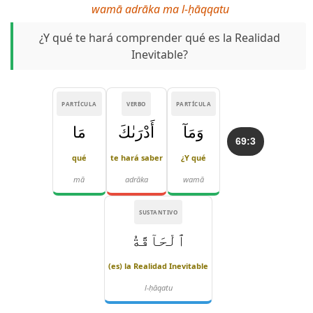
wamā adrāka ma l-ḥāqqatu
¿Y qué te hará comprender qué es la Realidad
Inevitable?
PARTÍCULA
VERBO
PARTÍCULA
وَمَآ
أَدْرَىٰكَ
مَا
69:3
qué
te hará saber
¿Y qué
mā
adrāka
wamā
SUSTANTIVO
ٱلْحَآقَّةُ
(es) la Realidad Inevitable
l-ḥāqatu