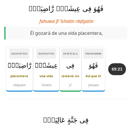
فَهُوَ فِى عِيشَةٍۢ رَّاضِيَةٍۢ
fahuwa fī ʿīshatin rāḍiyatin
Él gozará de una vida placentera,
SUSTANTIVO
SUSTANTIVO
PARTÍCULA
PRONOMBRE
فَهُوَ
فِى
عِيشَةٍۢ
رَّاضِيَةٍۢ
69:21
placentera
una vida
(estará) en
Así que él
rāḍiyatin
ʿīshatin
fī
fahuwa
فِى جَنَّةٍ عَالِيَةٍۢ