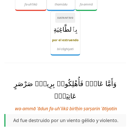
fa-uh'likū
thamūdu
fa-ammā
SUSTANTIVO
بِٱلطَّاغِيَةِ
por el estruendo
bil-ṭāghiyati
وَأَمَّا عَادٌۭ فَأُهْلِكُوا۟ بِرِيحٍۢ صَرْصَرٍ
عَاتِيَةٍۢ
wa-ammā ʿādun fa-uh'likū birīḥin ṣarṣarin ʿātiyatin
Ad fue destruido por un viento gélido y violento.