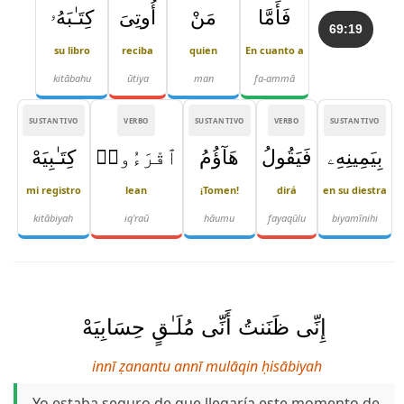
فَأَمَّا
مَنْ
أُوتِىَ
كِتَـٰبَهُۥ
69:19
su libro
reciba
quien
En cuanto a
kitābahu
ūtiya
man
fa-ammā
SUSTANTIVO
VERBO
SUSTANTIVO
VERBO
SUSTANTIVO
بِيَمِينِهِۦ
فَيَقُولُ
هَآؤُمُ
ٱقْرَءُوا۟
كِتَـٰبِيَهْ
mi registro
lean
¡Tomen!
dirá
en su diestra
kitābiyah
iq'raū
hāumu
fayaqūlu
biyamīnihi
إِنِّى ظَنَنتُ أَنِّى مُلَـٰقٍ حِسَابِيَهْ
innī ẓanantu annī mulāqin ḥisābiyah
Yo estaba seguro de que llegaría este momento de