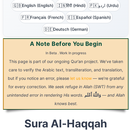
🇬🇧
🇮🇳
🇵🇰
English (English)
हिंदी (Hindi)
اردو (Urdu)
🇫🇷
🇪🇸
Français (French)
Español (Spanish)
🇩🇪
Deutsch (German)
A Note Before You Begin
In Beta . Work In progress
This page is part of our ongoing Qur’an project. We’ve taken
care to verify the Arabic text, transliteration, and translation,
but if you notice an error, please
let us know
— we’re grateful
for every correction.
We seek refuge in Allah (SWT) from any
unintended error in rendering His words.
أَعْلَم
وَاللَّهُ
— and Allah
knows best.
Sura Al-Haqqah