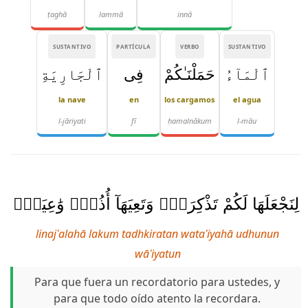
ṭaghā
lammā
innā
SUSTANTIVO
PARTÍCULA
VERBO
SUSTANTIVO
ٱلْمَآءُ
حَمَلْنَـٰكُمْ
فِى
ٱلْجَارِيَةِ
la nave
en
los cargamos
el agua
l-jāriyati
fī
ḥamalnākum
l-māu
لِنَجْعَلَهَا لَكُمْ تَذْكِرَةًۭ وَتَعِيَهَآ أُذُنٌۭ وَٰعِيَةٌۭ
linajʿalahā lakum tadhkiratan wataʿiyahā udhunun
wāʿiyatun
Para que fuera un recordatorio para ustedes, y
para que todo oído atento la recordara.