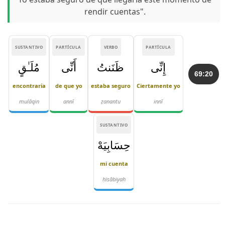
rendir cuentas".
SUSTANTIVO
PARTÍCULA
VERBO
PARTÍCULA
إِنِّى
ظَنَنتُ
أَنِّى
مُلَـٰقٍ
69:20
encontraría
de que yo
estaba seguro
Ciertamente yo
mulāqin
annī
ẓanantu
innī
SUSTANTIVO
حِسَابِيَهْ
mi cuenta
ḥisābiyah