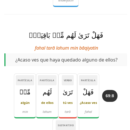
khāwiyatin
فَهَلْ تَرَىٰ لَهُم مِّنۢ بَاقِيَةٍۢ
fahal tarā lahum min bāqiyatin
¿Acaso ves que haya quedado alguno de ellos?
PARTÍCULA
PARTÍCULA
VERBO
PARTÍCULA
فَهَلْ
تَرَىٰ
لَهُم
مِّنۢ
69:8
algún
de ellos
tú ves
¿Acaso ves
min
lahum
tarā
fahal
SUSTANTIVO