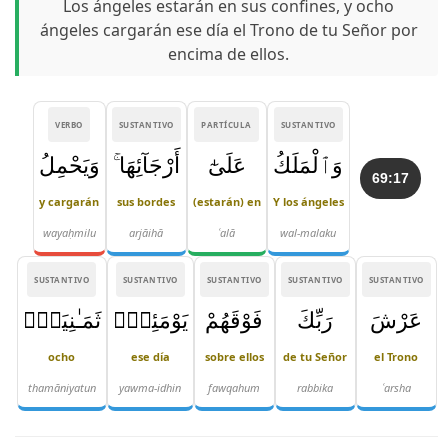
Los ángeles estarán en sus confines, y ocho
ángeles cargarán ese día el Trono de tu Señor por
encima de ellos.
VERBO
SUSTANTIVO
PARTÍCULA
SUSTANTIVO
وَٱلْمَلَكُ
عَلَىٰٓ
أَرْجَآئِهَا ۚ
وَيَحْمِلُ
69:17
y cargarán
sus bordes
(estarán) en
Y los ángeles
wayaḥmilu
arjāihā
ʿalā
wal-malaku
SUSTANTIVO
SUSTANTIVO
SUSTANTIVO
SUSTANTIVO
SUSTANTIVO
عَرْشَ
رَبِّكَ
فَوْقَهُمْ
يَوْمَئِذٍۢ
ثَمَـٰنِيَةٌۭ
ocho
ese día
sobre ellos
de tu Señor
el Trono
thamāniyatun
yawma-idhin
fawqahum
rabbika
ʿarsha