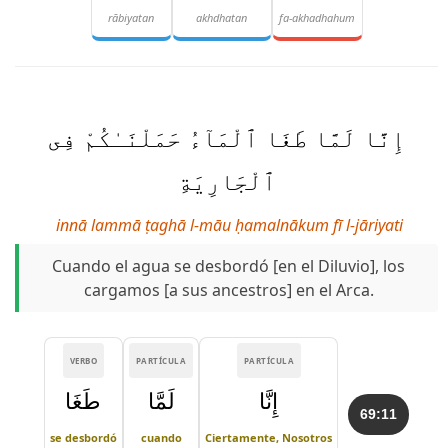
rābiyatan
akhdhatan
fa-akhadhahum
إِنَّا لَمَّا طَغَا ٱلْمَآءُ حَمَلْنَـٰكُمْ فِى
ٱلْجَارِيَةِ
innā lammā ṭaghā l-māu ḥamalnākum fī l-jāriyati
Cuando el agua se desbordó [en el Diluvio], los
cargamos [a sus ancestros] en el Arca.
VERBO
PARTÍCULA
PARTÍCULA
إِنَّا
لَمَّا
طَغَا
69:11
se desbordó
cuando
Ciertamente, Nosotros