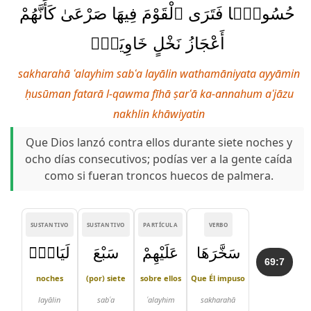
حُسُومًۭا فَتَرَى ٱلْقَوْمَ فِيهَا صَرْعَىٰ كَأَنَّهُمْ
أَعْجَازُ نَخْلٍ خَاوِيَةٍۢ
sakharahā ʿalayhim sabʿa layālin wathamāniyata ayyāmin
ḥusūman fatarā l-qawma fīhā ṣarʿā ka-annahum aʿjāzu
nakhlin khāwiyatin
Que Dios lanzó contra ellos durante siete noches y
ocho días consecutivos; podías ver a la gente caída
como si fueran troncos huecos de palmera.
SUSTANTIVO
SUSTANTIVO
PARTÍCULA
VERBO
سَخَّرَهَا
عَلَيْهِمْ
سَبْعَ
لَيَالٍۢ
69:7
noches
(por) siete
sobre ellos
Que Él impuso
layālin
sabʿa
ʿalayhim
sakharahā