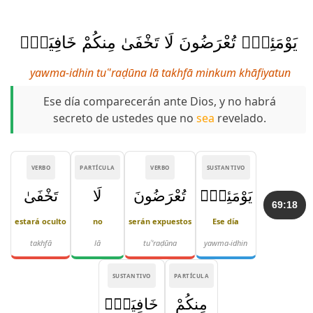
يَوْمَئِذٍۢ تُعْرَضُونَ لَا تَخْفَىٰ مِنكُمْ خَافِيَةٌۭ
yawma-idhin tuʿ'raḍūna lā takhfā minkum khāfiyatun
Ese día comparecerán ante Dios, y no habrá
secreto de ustedes que no
sea
revelado.
VERBO
PARTÍCULA
VERBO
SUSTANTIVO
يَوْمَئِذٍۢ
تُعْرَضُونَ
لَا
تَخْفَىٰ
69:18
estará oculto
no
serán expuestos
Ese día
takhfā
lā
tuʿ'raḍūna
yawma-idhin
SUSTANTIVO
PARTÍCULA
مِنكُمْ
خَافِيَةٌۭ