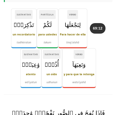
SUSTANTIVO
PARTÍCULA
VERBO
لِنَجْعَلَهَا
لَكُمْ
تَذْكِرَةًۭ
69:12
un recordatorio
para ustedes
Para hacer de ella
tadhkiratan
lakum
linajʿalahā
SUSTANTIVO
SUSTANTIVO
VERBO
وَتَعِيَهَآ
أُذُنٌۭ
وَٰعِيَةٌۭ
atento
un oído
y para que la retenga
wāʿiyatun
udhunun
wataʿiyahā
فَإِذَا نُفِخَ فِى ٱلصُّورِ نَفْخَةٌۭ وَٰحِدَةٌۭ