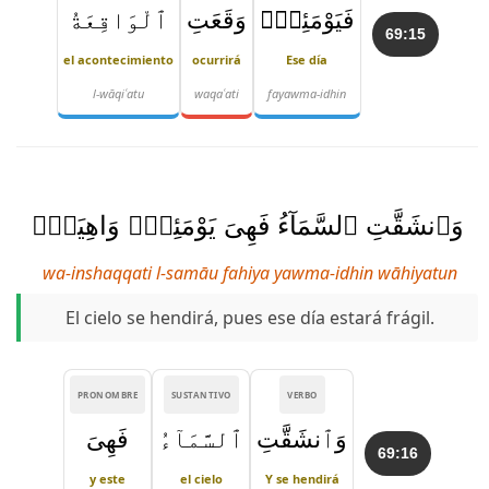
فَيَوْمَئِذٍۢ
وَقَعَتِ
ٱلْوَاقِعَةُ
69:15
el acontecimiento
ocurrirá
Ese día
l-wāqiʿatu
waqaʿati
fayawma-idhin
وَٱنشَقَّتِ ٱلسَّمَآءُ فَهِىَ يَوْمَئِذٍۢ وَاهِيَةٌۭ
wa-inshaqqati l-samāu fahiya yawma-idhin wāhiyatun
El cielo se hendirá, pues ese día estará frágil.
PRONOMBRE
SUSTANTIVO
VERBO
وَٱنشَقَّتِ
ٱلسَّمَآءُ
فَهِىَ
69:16
y este
el cielo
Y se hendirá