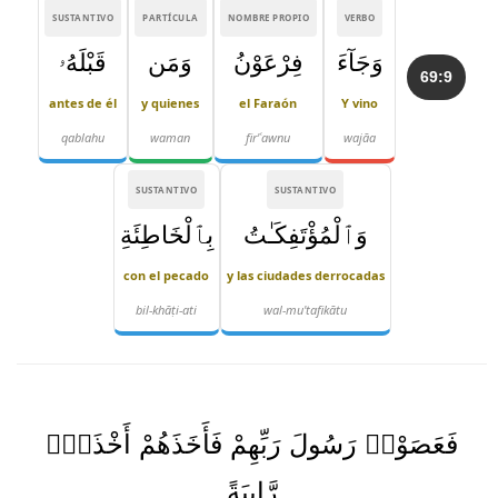
SUSTANTIVO
PARTÍCULA
NOMBRE PROPIO
VERBO
وَجَآءَ
فِرْعَوْنُ
وَمَن
قَبْلَهُۥ
69:9
antes de él
y quienes
el Faraón
Y vino
qablahu
waman
fir'ʿawnu
wajāa
SUSTANTIVO
SUSTANTIVO
وَٱلْمُؤْتَفِكَـٰتُ
بِٱلْخَاطِئَةِ
con el pecado
y las ciudades derrocadas
bil-khāṭi-ati
wal-mu'tafikātu
فَعَصَوْا۟ رَسُولَ رَبِّهِمْ فَأَخَذَهُمْ أَخْذَةًۭ
رَّابِيَةً