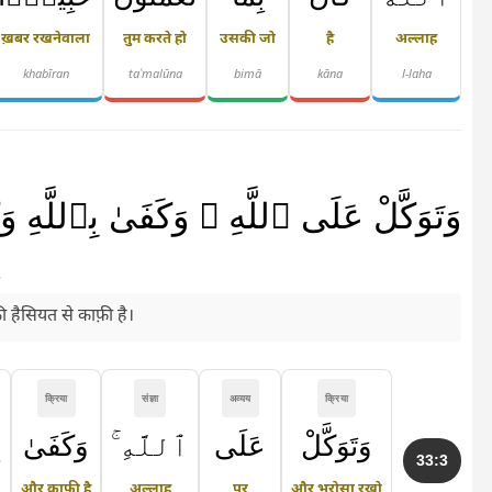
ख़बर रखनेवाला
तुम करते हो
उसकी जो
है
अल्लाह
khabīran
taʿmalūna
bimā
kāna
l-laha
وَتَوَكَّلْ عَلَى ٱللَّهِ ۚ وَكَفَىٰ بِٱللَّهِ
.
हैसियत से काफ़ी है।
क्रिया
संज्ञा
अव्यय
क्रिया
وَتَوَكَّلْ
عَلَى
ٱللَّهِ ۚ
وَكَفَىٰ
33:3
और काफ़ी है
अल्लाह
पर
और भरोसा रखो