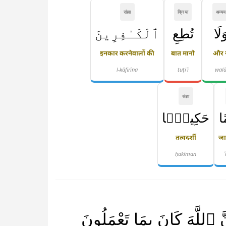
संज्ञा
क्रिया
अव्यय
َلَا
تُطِعِ
ٱلْكَـٰفِرِينَ
इनकार करनेवालों की
बात मानो
और 
l-kāfirīna
tuṭiʿi
wal
संज्ञा
ًا
حَكِيمًۭا
तत्वदर्शी
जा
ḥakīman
َّ ٱللَّهَ كَانَ بِمَا تَعْمَلُونَ