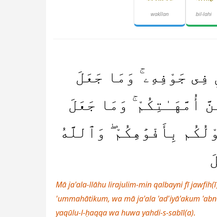
wakīlan
bil-lahi
ِ فِى جَوْفِهِۦ ۚ وَمَا جَعَلَ
َّ أُمَّهَـٰتِكُمْ ۚ وَمَا جَعَلَ
وْلُكُم بِأَفْوَٰهِكُمْ ۖ وَٱللَّهُ
َ
Mā ja'ala-llāhu lirajulim-min qalbayni fī jawfi
'ummahātikum, wa mā ja'ala 'ad'iyā'akum 'ab
yaqūlu-l-ḥaqqa wa huwa yahdi-s-sabīl(a).