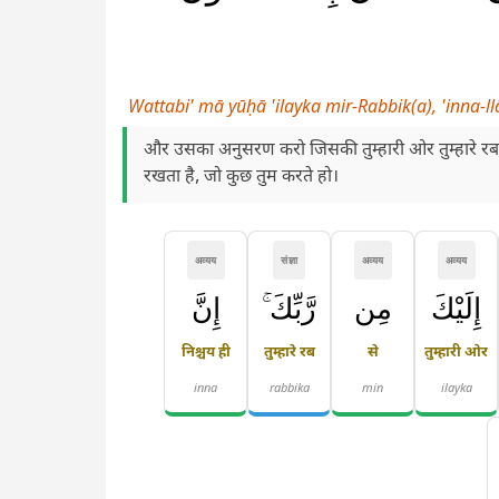
Wattabi' mā yūḥā 'ilayka mir-Rabbik(a), 'inna-
और उसका अनुसरण करो जिसकी तुम्हारी ओर तुम्हारे रब 
रखता है, जो कुछ तुम करते हो।
अव्यय
संज्ञा
अव्यय
अव्यय
إِلَيْكَ
مِن
رَّبِّكَ ۚ
إِنَّ
निश्चय ही
तुम्हारे रब
से
तुम्हारी ओर
inna
rabbika
min
ilayka