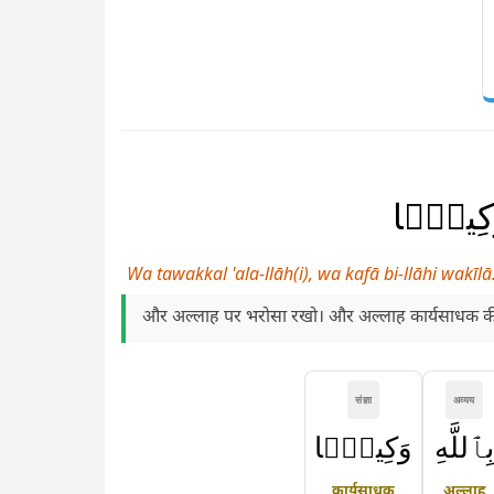
 وَكِيلًۭا
Wa tawakkal 'ala-llāh(i), wa kafā bi-llāhi wakīlā
और अल्लाह पर भरोसा रखो। और अल्लाह कार्यसाधक की 
संज्ञा
अव्यय
بِٱللَّهِ
وَكِيلًۭا
कार्यसाधक
अल्लाह