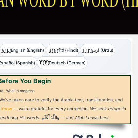
🇬🇧
🇮🇳
🇵🇰
English (English)
हिंदी (Hindi)
اردو (Urdu)
🇩🇪
Español (Spanish)
Deutsch (German)
Before You Begin
ta . Work In progress
We’ve taken care to verify the Arabic text, transliteration, and
s know
— we’re grateful for every correction.
We seek refuge in
 rendering His words.
أَعْلَم
وَاللَّهُ
— and Allah knows best.