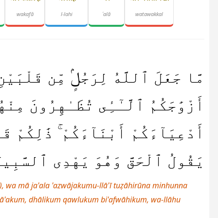
wakafā
l-lahi
ʿalā
watawakkal
مَّا جَعَلَ ٱللَّهُ لِرَجُلٍۢ مِّن قَلْبَيْن
أَزْوَٰجَكُمُ ٱلَّـٰٓـِٔى تُظَـٰهِرُونَ مِنْهُن
أَدْعِيَآءَكُمْ أَبْنَآءَكُمْ ۚ ذَٰلِكُمْ قَ
يَقُولُ ٱلْحَقَّ وَهُوَ يَهْدِى ٱلسَّبِيل
h(ī), wa mā ja'ala 'azwājakumu-llā'ī tuẓāhirūna minhunna
nā'akum, dhālikum qawlukum bi'afwāhikum, wa-llāhu