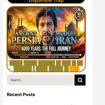
Dopamine Trap
6
0
0
0
Y
e
a
r
s
H
i
s
t
o
r
y
o
f
I
r
a
n
i
n
1
0
M
i
n
u
t
e
s
|
F
r
o
m
P
e
r
s
i
a
t
o
I
r
a
n
Search
for:
Recent Posts