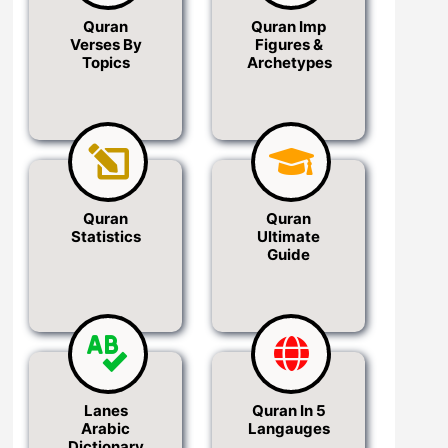
Quran
Quran Imp
Verses By
Figures &
Topics
Archetypes
Quran
Quran
Statistics
Ultimate
Guide
Lanes
Quran In 5
Arabic
Langauges
Dictionary