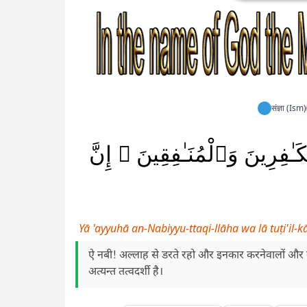
संज्ञा (Ism)
لْكَـٰفِرِينَ وَٱلْمُنَـٰفِقِينَ ۗ إِنَّ
Yā 'ayyuhā an-Nabiyyu-ttaqi-llāha wa lā tuṭi'il-
ऐ नबी! अल्लाह से डरते रहो और इनकार करनेवालों और क
अत्यन्त तत्वदर्शी है।