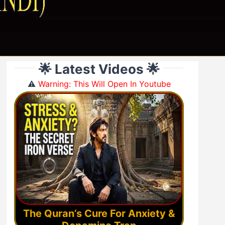
🌟 Latest Videos 🌟
⚠️
Warning: This Will Open In Youtube
The Quran’s Cure For Anxiety &