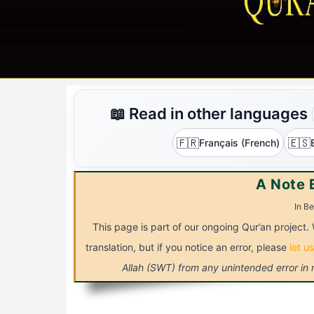
📖 Read in other languages
🇫🇷
🇪🇸
Français (French)
A Note 
In Be
This page is part of our ongoing Qur’an project. 
translation, but if you notice an error, please
let u
Allah (SWT) from any unintended error in