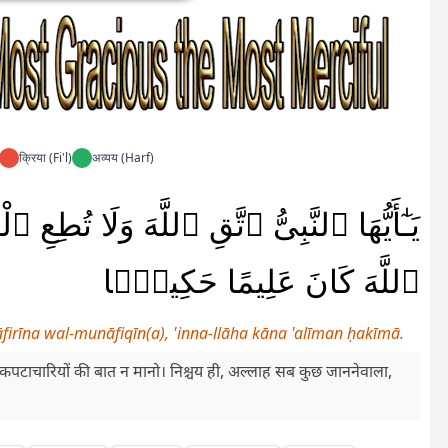
क्रिया (Fi'l)
अव्यय (Harf)
يَـٰٓأَيُّهَا ٱلنَّبِىُّ ٱتَّقِ ٱللَّهَ وَلَا تُطِعِ ٱ
ٱللَّهَ كَانَ عَلِيمًا حَكِيمًۭا
kāfirīna wal-munāfiqīn(a), 'inna-llāha kāna 'alīman ḥakīmā.
पटाचारियों की बात न मानो। निश्चय ही, अल्लाह सब कुछ जाननेवाला,