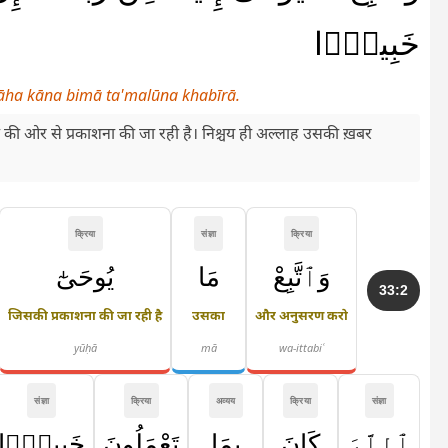
خَبِيرًۭا
llāha kāna bimā ta'malūna khabīrā.
की ओर से प्रकाशना की जा रही है। निश्चय ही अल्लाह उसकी ख़बर
क्रिया
संज्ञा
क्रिया
وَٱتَّبِعْ
مَا
يُوحَىٰٓ
33:2
जिसकी प्रकाशना की जा रही है
उसका
और अनुसरण करो
yūḥā
mā
wa-ittabiʿ
संज्ञा
क्रिया
अव्यय
क्रिया
संज्ञा
ٱللَّهَ
كَانَ
بِمَا
تَعْمَلُونَ
خَبِيرًۭا