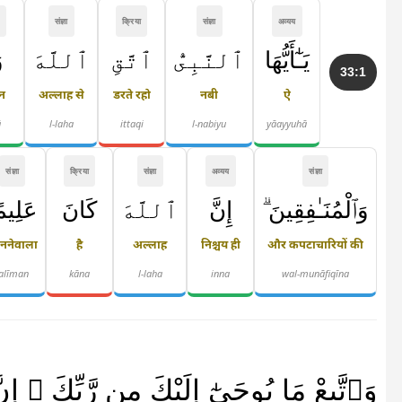
संज्ञा
क्रिया
संज्ञा
अव्यय
يَـٰٓأَيُّهَا
ٱلنَّبِىُّ
ٱتَّقِ
ٱللَّهَ
و
33:1
न
अल्लाह से
डरते रहो
नबी
ऐ
ā
l-laha
ittaqi
l-nabiyu
yāayyuhā
संज्ञा
क्रिया
संज्ञा
अव्यय
संज्ञा
وَٱلْمُنَـٰفِقِينَ ۗ
إِنَّ
ٱللَّهَ
كَانَ
عَلِيم
ननेवाला
है
अल्लाह
निश्चय ही
और कपटाचारियों की
ʿalīman
kāna
l-laha
inna
wal-munāfiqīna
وَٱتَّبِعْ مَا يُوحَىٰٓ إِلَيْكَ مِن رَّبِّكَ ۚ إِن