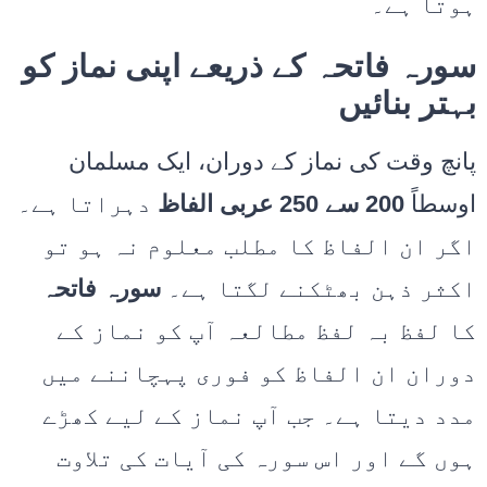
ہوتا ہے۔
سورہ فاتحہ کے ذریعے اپنی نماز کو
بہتر بنائیں
پانچ وقت کی نماز کے دوران، ایک مسلمان
اوسطاً
200 سے 250 عربی الفاظ
دہراتا ہے۔
اگر ان الفاظ کا مطلب معلوم نہ ہو تو
اکثر ذہن بھٹکنے لگتا ہے۔
سورہ فاتحہ
کا لفظ بہ لفظ مطالعہ آپ کو نماز کے
دوران ان الفاظ کو فوری پہچاننے میں
مدد دیتا ہے۔ جب آپ نماز کے لیے کھڑے
ہوں گے اور اس سورہ کی آیات کی تلاوت