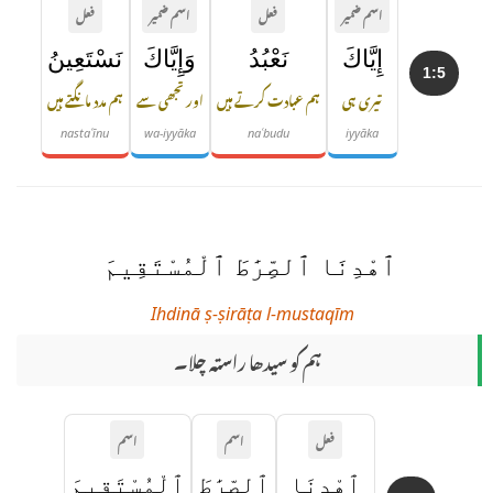
اسم ضمیر
فعل
اسم ضمیر
فعل
إِيَّاكَ
نَعْبُدُ
وَإِيَّاكَ
نَسْتَعِينُ
1:5
تیری ہی
ہم عبادت کرتے ہیں
اور تجھی سے
ہم مدد مانگتے ہیں
nastaʿīnu
wa-iyyāka
naʿbudu
iyyāka
ٱهْدِنَا ٱلصِّرَٰطَ ٱلْمُسْتَقِيمَ
Ihdinā ṣ-ṣirāṭa l-mustaqīm
ہم کو سیدھا راستہ چلا۔
فعل
اسم
اسم
ٱهْدِنَا
ٱلصِّرَٰطَ
ٱلْمُسْتَقِيمَ