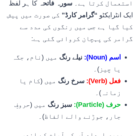
استعمال کرتا ہے۔
سورہ فاتحہ
کا ہر لفظ
ایک انٹرایکٹو
“گرامر کارڈ”
کی صورت میں پیش
کیا گیا ہے جس میں رنگوں کی مدد سے
گرامر کی پہچان کروائی گئی ہے:
اسم (Noun):
نیلے رنگ
میں (نام، جگہ
یا چیز)۔
فعل (Verb):
سرخ رنگ
میں (کام یا
زمانہ)۔
حرف (Particle):
سبز رنگ
میں (حروفِ
جار، جوڑنے والے الفاظ)۔
یہ بصری امداد آپ کو آیات کے اندر