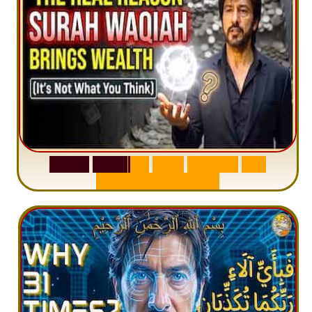
S
u
r
a
h
W
a
q
i
a
h
:
W
h
y
M
i
l
l
i
o
n
s
A
r
e
M
i
s
u
n
d
e
r
s
t
a
n
d
i
n
g