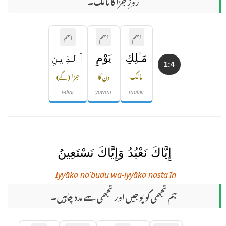
روزِ جزا کا مالک۔
اسم
اسم
اسم
مَـٰلِكِ
يَوْمِ
ٱلدِّينِ
1:4
مالک
دن کا
جزا (کے)
l-dīni
yawmi
māliki
إِيَّاكَ نَعْبُدُ وَإِيَّاكَ نَسْتَعِينُ
Iyyāka naʿbudu wa-iyyāka nastaʿīn
ہم تجھی کو پوجیں اور تجھی سے مدد چاہیں۔