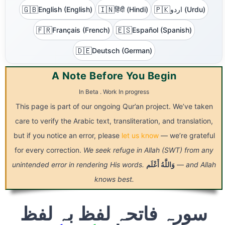
🇬🇧
🇮🇳
🇵🇰
English (English)
हिंदी (Hindi)
اردو (Urdu)
🇫🇷
🇪🇸
Français (French)
Español (Spanish)
🇩🇪
Deutsch (German)
A Note Before You Begin
In Beta . Work In progress
This page is part of our ongoing Qur’an project. We’ve taken
care to verify the Arabic text, transliteration, and translation,
but if you notice an error, please
let us know
— we’re grateful
for every correction.
We seek refuge in Allah (SWT) from any
unintended error in rendering His words.
أَعْلَم
وَاللَّهُ
— and Allah
knows best.
سورہ فاتحہ لفظ بہ لفظ