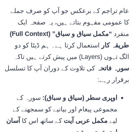
عام تراجم کے برعکس جو آپ کو صرف جملے
کا عمومی مفہوم بتاتے ہیں، یہ صفحہ ایک
منفرد
“مکمل سیاق و سباق” (Full Context)
طریقہ کار
استعمال کرتا ہے۔ ہم ڈیٹا کو دو
الگ تہوں (Layers) میں پیش کرتے ہیں تاکہ
سورہ فاتحہ
کی تلاوت کے دوران آپ کا تسلسل
برقرار رہے:
اوپری سطر (سیاق و سباق):
سورہ کے
مجموعی پیغام اور بیانیے کو سمجھنے کے
لیے
مکمل عربی آیت
کے ساتھ اس کا
آسان