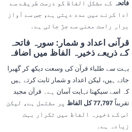
فاتحہ
کے مشکل الفاظ کو درست طریقے سے
ادا کرنے میں مدد دیتی ہے، جس سے آواز
براہِ راست معنی سے جڑ جاتی ہے۔
قرآنی اعداد و شمار: سورہ فاتحہ
کے ذریعے ذخیرہ الفاظ میں اضافہ
بہت سے طلباء قرآن کی وسعت دیکھ کر گھبرا
جاتے ہیں، لیکن اعداد و شمار ثابت کرتے ہیں
کہ اسے سیکھنا نہایت آسان ہے۔ قرآن مجید
تقریباً
77,797 کل الفاظ
پر مشتمل ہے، لیکن
اس کے ذخیرہ الفاظ میں تکرار بہت
زیادہ ہے۔