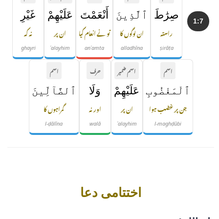
صِرَٰطَ
ٱلَّذِينَ
أَنْعَمْتَ
عَلَيْهِمْ
غَيْرِ
1:7
راستہ
ان لوگوں کا
تو نے انعام کیا
ان پر
نہ کہ
ghayri
ʿalayhim
anʿamta
alladhīna
ṣirāṭa
اسم
اسم ضمیر
حرف
اسم
ٱلْمَغْضُوبِ
عَلَيْهِمْ
وَلَا
ٱلضَّآلِّينَ
جن پر غضب ہوا
ان پر
اور نہ
گمراہوں کا
l-ḍālīna
walā
ʿalayhim
l-maghḍūbi
اختتامی دعا