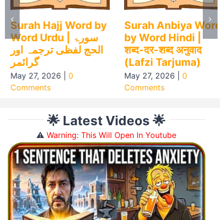
Surah Hajj Word by
Surah Anbiya Word
Word Urdu | سورۃ
by Word Hindi |
الحج لفظی ترجمہ اور
शब्द-दर-शब्द अनुवाद
گرائمر
(Lafzi Tarjuma)
May 27, 2026
|
0
May 27, 2026
|
0
Comments
Comments
🌟 Latest Videos 🌟
⚠️
Warning: This Will Open In Youtube