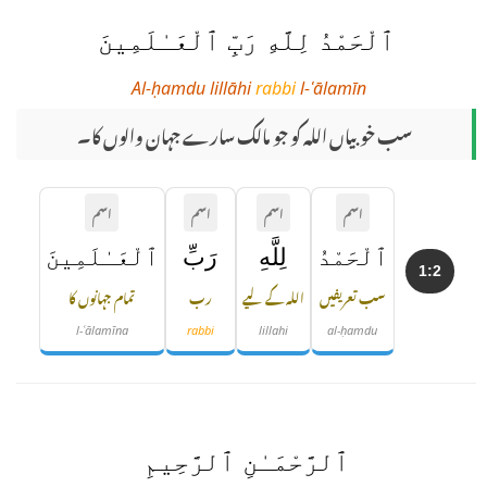
ٱلْحَمْدُ لِلَّهِ رَبِّ ٱلْعَـٰلَمِينَ
Al-ḥamdu lillāhi
rabbi
l-ʿālamīn
سب خوبیاں اللہ کو جو مالک سارے جہان والوں کا۔
اسم
اسم
اسم
اسم
ٱلْحَمْدُ
لِلَّهِ
رَبِّ
ٱلْعَـٰلَمِينَ
1:2
سب تعریفیں
اللہ کے لیے
رب
تمام جہانوں کا
l-ʿālamīna
rabbi
lillahi
al-ḥamdu
ٱلرَّحْمَـٰنِ ٱلرَّحِيمِ