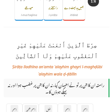
1:6
ہمیں ہدایت دے
راستے پر
سیدھے
l-mus'taqīma
l-ṣirāṭa
ih'dinā
صِرَٰطَ ٱلَّذِينَ أَنْعَمْتَ عَلَيْهِمْ غَيْرِ
ٱلْمَغْضُوبِ عَلَيْهِمْ وَلَا ٱلضَّآلِّينَ
Ṣirāṭa lladhīna anʿamta ʿalayhim ghayri l-maghḍūbi
ʿalayhim wala ḍ-ḍāllīn
راستہ ان کا جن پر تو نے احسان کیا، نہ ان کا جن پر غضب ہوا اور نہ
بہکے ہوؤں کا۔
اسم
اسم
فعل
اسم ضمیر
اسم