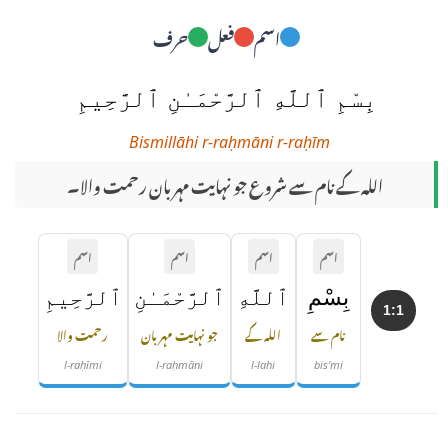
اسم
فعل
حرف
بِسْمِ ٱللَّهِ ٱلرَّحْمَـٰنِ ٱلرَّحِيمِ
Bismillāhi r-raḥmāni r-raḥīm
اللہ کے نام سے شروع جو نہایت مہربان رحمت والا۔
اسم
اسم
اسم
اسم
بِسْمِ
ٱللَّهِ
ٱلرَّحْمَـٰنِ
ٱلرَّحِيمِ
1:1
نام سے
اللہ کے
جو نہایت مہربان
رحمت والا
l-raḥīmi
l-raḥmāni
l-lahi
bis'mi