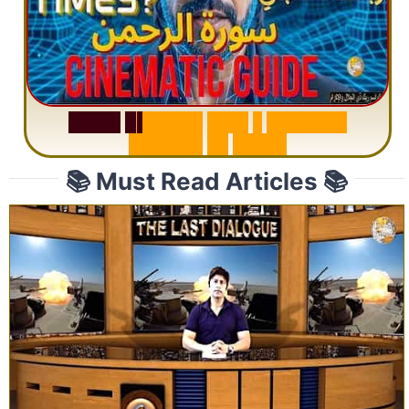
S
u
r
a
h
R
a
h
m
a
n
:
W
h
y
1
Q
u
e
s
t
i
o
n
R
e
p
e
a
t
s
3
1
T
i
m
e
s
📚 Must Read Articles 📚