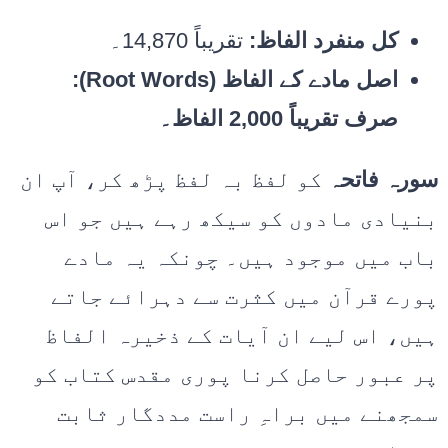
کل منفرد الفاظ:
تقریباً 14,870۔
اصل مادے کے الفاظ (Root Words):
صرف تقریباً 2,000 الفاظ۔
سورہ فاتحہ
کو لفظ بہ لفظ پڑھ کر، آپ ان
بنیادی مادوں کو سیکھ رہے ہیں جو اس
باب میں موجود ہیں۔ چونکہ یہ مادے
پورے قرآن میں کثرت سے دہرائے جاتے
ہیں، اس لیے ان آیات کے ذخیرہ الفاظ
پر عبور حاصل کرنا پوری مقدس کتاب کو
سمجھنے میں براہِ راست مددگار ثابت