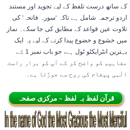
کے ساتھ درست تلفظ کے لیے تجوید اور مستند
اردو ترجمہ شامل ہے تاکہ ‘سورہ فاتحہ’ کی
تلاوت عین قواعد کے مطابق کی جا سکے۔ نماز
میں خشوع و خضوع پیدا کرنے کے لیے یہ ایک
بہترین انٹرایکٹو ٹول ہے، جو باب نمبر 1 کے
مفاہیم کو واضح کر کے آپ کو براہِ راست
الٰہی پیغام کی روح سے جوڑتا ہے۔
قرآن لفظ بہ لفظ – مرکزی صفحہ