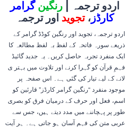
اردو ترجمہ |
رنگین
گرامر
اور ترجمہ
تجوید
،
کارڈز
اردو ترجمہ، تجوید اور رنگین کوڈڈ گرامر کے
ذریعے سورہ فاتحہ کے لفظ بہ لفظ مطالعہ کا
ایک منفرد تجربہ حاصل کریں۔ یہ جدید گائیڈ
فہمِ قرآن کو گہرا کرنے اور تلاوت میں بہتر ی
لانے کے لیے تیار کی گئی ہے۔ اس صفحہ پر
موجود منفرد “رنگین گرامر کارڈز” قارئین کو
اسم، فعل اور حرف کے درمیان فرق کو بصری
طور پر پہچاننے میں مدد دیتے ہیں، جس سے
عربی متن کی فہم آسان ہو جاتی ہے۔ ہر آیت