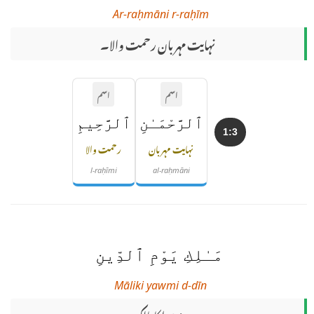
Ar-raḥmāni r-raḥīm
نہایت مہربان رحمت والا۔
اسم
اسم
ٱلرَّحْمَـٰنِ
ٱلرَّحِيمِ
1:3
نہایت مہربان
رحمت والا
l-raḥīmi
al-raḥmāni
مَـٰلِكِ يَوْمِ ٱلدِّينِ
Māliki yawmi d-dīn