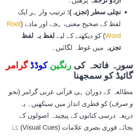
اردو ترجمہ
پڑھیں۔
نچلی سطر (تجزیہ):
ترتیب وار ہر ایک
Root
لفظ کے صحیح معنی، ہجے اور مادے (
لفظ بہ لفظ
) کو دیکھنے کے لیے
Word
تجزیہ
میں غوطہ لگائیں۔
سورہ فاتحہ کی
رنگین
کوڈڈ
گرامر
گائیڈ کو سمجھنا
مطالعہ کے دوران ہی قرآنی عربی گرامر (
نحو
و صرف
) کو فطری انداز میں سیکھیں۔ یہ
ذریعہ درسی کتابوں کے پیچیدہ اصولوں کے
بجائے فوری بصری علامات (Visual Cues) کا