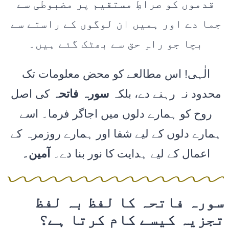
قدموں کو صراطِ مستقیم پر مضبوطی سے
جما دے اور ہمیں ان لوگوں کے راستے سے
بچا جو راہِ حق سے بھٹک گئے ہیں۔
الٰہی! اس مطالعے کو محض معلومات تک
محدود نہ رہنے دے، بلکہ
سورہ فاتحہ
کی اصل
روح کو ہمارے دلوں میں اجاگر فرما۔ اسے
ہمارے دلوں کے لیے شفا اور ہمارے روزمرہ کے
اعمال کے لیے ہدایت کا نور بنا دے۔
آمین۔
سورہ فاتحہ کا لفظ بہ لفظ
تجزیہ کیسے کام کرتا ہے؟