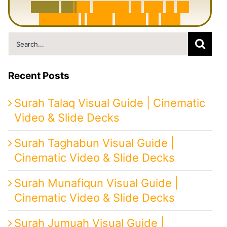
6
0
0
0
Y
e
a
r
s
H
i
s
t
o
r
y
o
f
I
r
a
n
i
n
1
0
M
i
n
u
t
e
s
|
F
r
o
m
P
e
r
s
i
a
t
o
I
r
a
n
Search
for:
Recent Posts
Surah Talaq Visual Guide | Cinematic
Video & Slide Decks
Surah Taghabun Visual Guide |
Cinematic Video & Slide Decks
Surah Munafiqun Visual Guide |
Cinematic Video & Slide Decks
Surah Jumuah Visual Guide |