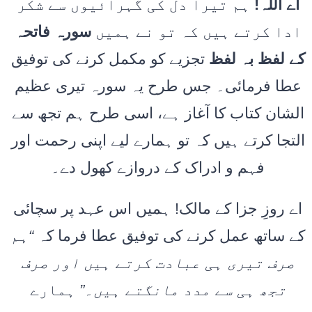
اے اللہ!
ہم تیرا دل کی گہرائیوں سے شکر
ادا کرتے ہیں کہ تو نے ہمیں
سورہ فاتحہ
کے لفظ بہ لفظ
تجزیے کو مکمل کرنے کی توفیق
عطا فرمائی۔ جس طرح یہ سورہ تیری عظیم
الشان کتاب کا آغاز ہے، اسی طرح ہم تجھ سے
التجا کرتے ہیں کہ تو ہمارے لیے اپنی رحمت اور
فہم و ادراک کے دروازے کھول دے۔
اے روزِ جزا کے مالک! ہمیں اس عہد پر سچائی
کے ساتھ عمل کرنے کی توفیق عطا فرما کہ
“ہم
صرف تیری ہی عبادت کرتے ہیں اور صرف
تجھ ہی سے مدد مانگتے ہیں۔”
ہمارے