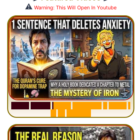
⚠️
Warning: This Will Open In Youtube
S
u
r
a
h
H
a
d
i
d
:
V
i
s
u
a
l
S
u
m
m
a
r
y
&
T
a
f
s
i
r
|
I
n
1
2
M
i
n
u
t
e
s