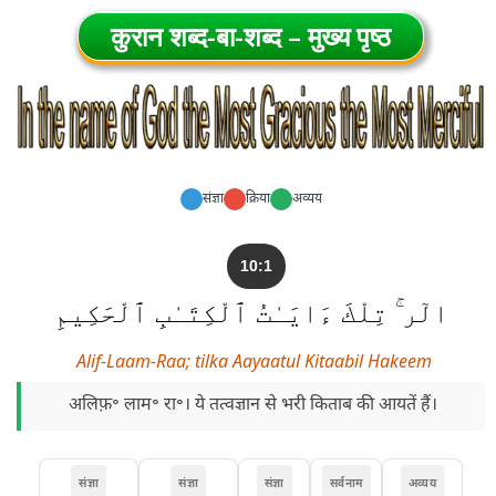
कुरान शब्द-बा-शब्द – मुख्य पृष्ठ
संज्ञा
क्रिया
अव्यय
10:1
الٓر ۚ تِلْكَ ءَايَـٰتُ ٱلْكِتَـٰبِ ٱلْحَكِيمِ
Alif-Laam-Raa; tilka Aayaatul Kitaabil Hakeem
अलिफ़॰ लाम॰ रा॰। ये तत्वज्ञान से भरी किताब की आयतें हैं।
संज्ञा
संज्ञा
संज्ञा
सर्वनाम
अव्यय