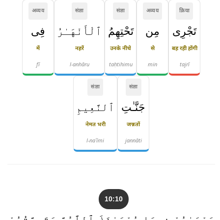
अव्यय
संज्ञा
संज्ञा
अव्यय
क्रिया
تَجْرِى
مِن
تَحْتِهِمُ
ٱلْأَنْهَـٰرُ
فِى
में
नहरें
उनके नीचे
से
बह रही होंगी
fī
l-anhāru
taḥtihimu
min
tajrī
संज्ञा
संज्ञा
جَنَّـٰتِ
ٱلنَّعِيمِ
नेमत भरी
जन्नतों
l-naʿīmi
jannāti
10:10
دَعْوَىٰهُمْ فِيهَا سُبْحَـٰنَكَ ٱللَّهُمَّ وَتَحِيَّتُهُمْ