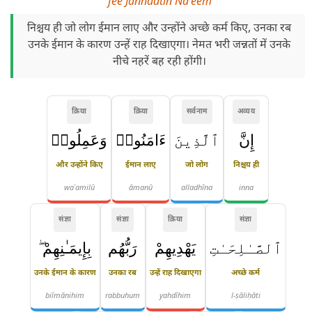
fee Jannaatin Na'eem
निश्चय ही जो लोग ईमान लाए और उन्होंने अच्छे कर्म किए, उनका रब
उनके ईमान के कारण उन्हें राह दिखाएगा। नेमत भरी जन्नतों में उनके
नीचे नहरें बह रही होंगी।
क्रिया
क्रिया
सर्वनाम
अव्यय
إِنَّ
ٱلَّذِينَ
ءَامَنُوا۟
وَعَمِلُوا۟
और उन्होंने किए
ईमान लाए
जो लोग
निश्चय ही
waʿamilū
āmanū
alladhīna
inna
संज्ञा
संज्ञा
क्रिया
संज्ञा
ٱلصَّـٰلِحَـٰتِ
يَهْدِيهِمْ
رَبُّهُم
بِإِيمَـٰنِهِمْ ۖ
उनके ईमान के कारण
उनका रब
उन्हें राह दिखाएगा
अच्छे कर्म
biīmānihim
rabbuhum
yahdīhim
l-ṣāliḥāti