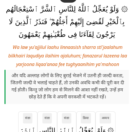
۞ وَلَوْ يُعَجِّلُ ٱللَّهُ لِلنَّاسِ ٱلشَّرَّ ٱسْتِعْجَالَهُم
بِٱلْخَيْرِ لَقُضِىَ إِلَيْهِمْ أَجَلُهُمْ ۖ فَنَذَرُ ٱلَّذِينَ لَا
يَرْجُونَ لِقَآءَنَا فِى طُغْيَـٰنِهِمْ يَعْمَهُونَ
Wa law yu'ajjilul laahu linnaasish sharra sti'jaalahum
bilkhairi laqudiya ilaihim ajaluhum; fanazarul lazeena laa
yarjoona liqaa'anaa fee tughyaanihim ya'mahoon
और यदि अल्लाह लोगों के लिए बुराई भेजने में उतनी ही जल्दी करता,
जितनी जल्दी वे भलाई चाहते हैं, तो उनकी अवधि कभी की पूरी कर दी
गई होती। किन्तु जो लोग हम से मिलने की आशा नहीं रखते, उन्हें हम
छोड़ देते हैं कि वे अपनी सरकशी में भटकते रहें।
संज्ञा
संज्ञा
संज्ञा
क्रिया
अव्यय
۞ وَلَوْ
يُعَجِّلُ
ٱللَّهُ
لِلنَّاسِ
ٱلشَّرَّ