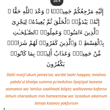
10:4
إِلَيْهِ مَرْجِعُكُمْ جَمِيعًۭا ۖ وَعْدَ ٱللَّهِ حَقًّا ۚ
إِنَّهُۥ يَبْدَؤُا۟ ٱلْخَلْقَ ثُمَّ يُعِيدُهُۥ لِيَجْزِىَ
ٱلَّذِينَ ءَامَنُوا۟ وَعَمِلُوا۟ ٱلصَّـٰلِحَـٰتِ
بِٱلْقِسْطِ ۚ وَٱلَّذِينَ كَفَرُوا۟ لَهُمْ شَرَابٌۭ
مِّنْ حَمِيمٍۢ وَعَذَابٌ أَلِيمٌۢ بِمَا كَانُوا۟
يَكْفُرُونَ
Ilaihi marji'ukum jamee'aa; wa'dal laahi haqqaa; innahoo
yabda'ul khalqa summa yu'eeduhoo liyajziyal lazeena
aamanoo wa 'amilus saalihaati bilqist; wallazeena kafaroo
lahum sharaabum min hameeminw wa 'azaabun aleemum
bimaa kaanoo yakfuroon