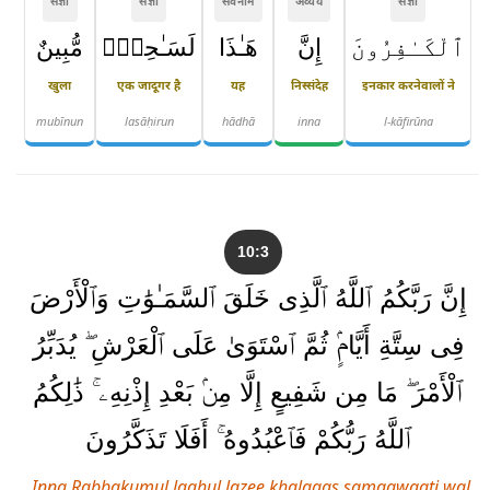
संज्ञा
संज्ञा
सर्वनाम
अव्यय
संज्ञा
ٱلْكَـٰفِرُونَ
إِنَّ
هَـٰذَا
لَسَـٰحِرٌۭ
مُّبِينٌ
खुला
एक जादूगर है
यह
निस्संदेह
इनकार करनेवालों ने
mubīnun
lasāḥirun
hādhā
inna
l-kāfirūna
10:3
إِنَّ رَبَّكُمُ ٱللَّهُ ٱلَّذِى خَلَقَ ٱلسَّمَـٰوَٰتِ وَٱلْأَرْضَ
فِى سِتَّةِ أَيَّامٍۢ ثُمَّ ٱسْتَوَىٰ عَلَى ٱلْعَرْشِ ۖ يُدَبِّرُ
ٱلْأَمْرَ ۖ مَا مِن شَفِيعٍ إِلَّا مِنۢ بَعْدِ إِذْنِهِۦ ۚ ذَٰلِكُمُ
ٱللَّهُ رَبُّكُمْ فَٱعْبُدُوهُ ۚ أَفَلَا تَذَكَّرُونَ
Inna Rabbakumul laahul lazee khalaqas samaawaati wal