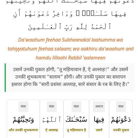
فِيهَا سَلَـٰمٌۭ ۚ وَءَاخِرُ دَعْوَىٰهُمْ أَنِ
ٱلْحَمْدُ لِلَّهِ رَبِّ ٱلْعَـٰلَمِينَ
Da'waahum feehaa Subhaanakal laahumma wa
tahiyyatuhum feehaa salaam; wa aakhiru da'waahum anil
hamdu lillaahi Rabbil 'aalameen
उसमें उनकी पुकार होगी, "तू महिमावान है, ऐ अल्लाह!" और उसमें
उनकी शुभकामना "सलाम" होगी। और उनकी पुकार का समापन
इसपर होगा कि "सारी प्रशंसा अल्लाह, सारे संसार के रब के लिए है।"
संज्ञा
संज्ञा
संज्ञा
अव्यय
संज्ञा
دَعْوَىٰهُمْ
فِيهَا
سُبْحَـٰنَكَ
ٱللَّهُمَّ
وَتَحِيَّتُهُمْ
और उनकी शुभकामना
ऐ अल्लाह
तू महिमावान है
उसमें
उनकी पुकार