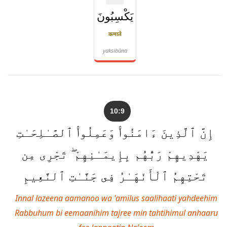
يَكْسِبُونَ
कमाते
yaksibūna
10:9
إِنَّ ٱلَّذِينَ ءَامَنُوا۟ وَعَمِلُوا۟ ٱلصَّـٰلِحَـٰتِ
يَهْدِيهِمْ رَبُّهُم بِإِيمَـٰنِهِمْ ۖ تَجْرِى مِن
تَحْتِهِمُ ٱلْأَنْهَـٰرُ فِى جَنَّـٰتِ ٱلنَّعِيمِ
Innal lazeena aamanoo wa 'amilus saalihaati yahdeehim
Rabbuhum bi eemaanihim tajree min tahtihimul anhaaru