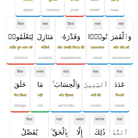
ḍiyāan
l-shamsa
jaʿala
alladhī
huwa
क्रिया
संज्ञा
क्रिया
संज्ञा
संज्ञा
وَٱلْقَمَرَ
نُورًۭا
وَقَدَّرَهُۥ
مَنَازِلَ
لِتَعْلَمُوا۟
ताकि तुम जान लो
मंज़िलें
और उसकी नियत की
प्रकाशमान
और चाँद को
litaʿlamū
manāzila
waqaddarahu
nūran
wal-qamara
क्रिया
अव्यय
संज्ञा
संज्ञा
संज्ञा
عَدَدَ
ٱلسِّنِينَ
وَٱلْحِسَابَ ۚ
مَا
خَلَقَ
पैदा किया
नहीं
और हिसाब
वर्षों की
गिनती
khalaqa
mā
wal-ḥisāba
l-sinīna
ʿadada
क्रिया
संज्ञा
अव्यय
सर्वनाम
संज्ञा
ٱللَّهُ
ذَٰلِكَ
إِلَّا
بِٱلْحَقِّ ۚ
يُفَصِّلُ