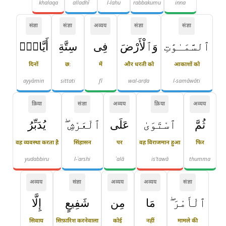
khalaqa
alladhī
l-lahu
rabbakumu
inna
संज्ञा
संज्ञा
अव्यय
संज्ञा
संज्ञा
ٱلسَّمَـٰوَٰتِ
وَٱلْأَرْضَ
فِى
سِتَّةِ
أَيَّامٍۢ
दिनों
छः
में
और धरती को
आकाशों को
ayyāmin
sittati
fī
wal-arḍa
l-samāwāti
क्रिया
संज्ञा
अव्यय
क्रिया
अव्यय
ثُمَّ
ٱسْتَوَىٰ
عَلَى
ٱلْعَرْشِ ۖ
يُدَبِّرُ
वह व्यवस्था करता है
सिंहासन
पर
वह विराजमान हुआ
फिर
yudabbiru
l-ʿarshi
ʿalā
is'tawā
thumma
अव्यय
संज्ञा
अव्यय
अव्यय
संज्ञा
ٱلْأَمْرَ ۖ
مَا
مِن
شَفِيعٍ
إِلَّا
सिवाय
सिफ़ारिश करनेवाला
कोई
नहीं
मामले की