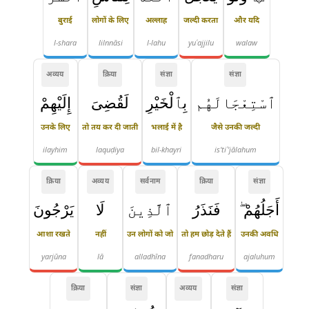
बुराई
लोगों के लिए
अल्लाह
जल्दी करता
और यदि
l-shara
lilnnāsi
l-lahu
yuʿajjilu
walaw
अव्यय
क्रिया
संज्ञा
संज्ञा
ٱسْتِعْجَالَهُم
بِٱلْخَيْرِ
لَقُضِىَ
إِلَيْهِمْ
उनके लिए
तो तय कर दी जाती
भलाई में है
जैसे उनकी जल्दी
ilayhim
laquḍiya
bil-khayri
is'tiʿ'jālahum
क्रिया
अव्यय
सर्वनाम
क्रिया
संज्ञा
أَجَلُهُمْ ۖ
فَنَذَرُ
ٱلَّذِينَ
لَا
يَرْجُونَ
आशा रखते
नहीं
उन लोगों को जो
तो हम छोड़ देते हैं
उनकी अवधि
yarjūna
lā
alladhīna
fanadharu
ajaluhum
क्रिया
संज्ञा
अव्यय
संज्ञा