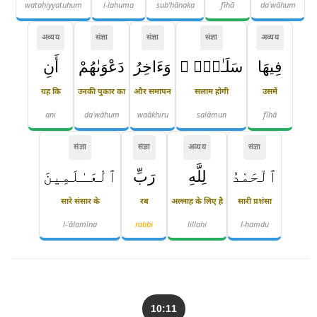
wataḥiyyatuhum
l-lahuma
sub'ḥānaka
fīhā
daʿwāhum
अव्यय
संज्ञा
संज्ञा
संज्ञा
अव्यय
فِيهَا
سَلَـٰمٌۭ ۚ
وَءَاخِرُ
دَعْوَىٰهُمْ
أَنِ
यह कि
उनकी पुकार का
और समापन
सलाम होगी
उसमें
ani
daʿwāhum
waākhiru
salāmun
fīhā
संज्ञा
संज्ञा
अव्यय
संज्ञा
ٱلْحَمْدُ
لِلَّهِ
رَبِّ
ٱلْعَـٰلَمِينَ
सारे संसार के
रब
अल्लाह के लिए है
सारी प्रशंसा
l-ʿālamīna
rabbi
lillahi
l-ḥamdu
10:11