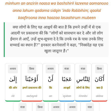
minhum an anzirin naasa wa bashshiril lazeena aamanooo
anna lahum qadama sidqin 'inda Rabbihim; qaalal
kaafiroona inna haazaa lasaahirum mubeen
क्या लोगों के लिए यह आश्चर्य की बात है कि हमने उन्हीं में से एक
आदमी पर प्रकाशना की कि "लोगों को सावधान कर दे और जो लोग
ईमान ले आएँ, उन्हें शुभ-सूचना दे दे कि उनके रब के पास उनके लिए
सच्चाई का स्थान है?" इनकार करनेवालों ने कहा, "निस्संदेह यह एक
खुला जादूगर है।"
अव्यय
क्रिया
अव्यय
संज्ञा
संज्ञा
क्रिया
أَكَانَ
لِلنَّاسِ
عَجَبًا
أَنْ
أَوْحَيْنَآ
إِلَىٰ
की ओर
हमने प्रकाशना की
कि
आश्चर्य
लोगों के लिए
क्या है
ilā
awḥaynā
an
ʿajaban
lilnnāsi
akāna
संज्ञा
क्रिया
अव्यय
अव्यय
संज्ञा