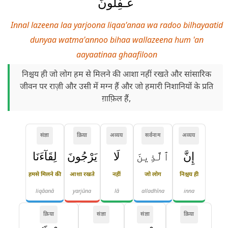
غَـٰفِلُونَ
Innal lazeena laa yarjoona liqaa'anaa wa radoo bilhayaatid
dunyaa watma'annoo bihaa wallazeena hum 'an
aayaatinaa ghaafiloon
निश्चय ही जो लोग हम से मिलने की आशा नहीं रखते और सांसारिक
जीवन पर राज़ी और उसी में मग्न हैं और जो हमारी निशानियों के प्रति
ग़ाफ़िल हैं,
संज्ञा
क्रिया
अव्यय
सर्वनाम
अव्यय
إِنَّ
ٱلَّذِينَ
لَا
يَرْجُونَ
لِقَآءَنَا
हमसे मिलने की
आशा रखते
नहीं
जो लोग
निश्चय ही
liqāanā
yarjūna
lā
alladhīna
inna
क्रिया
संज्ञा
संज्ञा
क्रिया