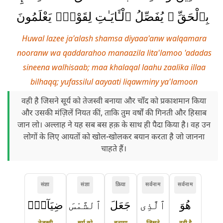
بِٱلْحَقِّ ۚ يُفَصِّلُ ٱلْـَٔايَـٰتِ لِقَوْمٍۢ يَعْلَمُونَ
Huwal lazee ja'alash shamsa diyaaa'anw walqamara
nooranw wa qaddarahoo manaazila lita'lamoo 'adadas
sineena walhisaab; maa khalaqal laahu zaalika illaa
bilhaqq; yufassilul aayaati liqawminy ya'lamoon
वही है जिसने सूर्य को तेजस्वी बनाया और चाँद को प्रकाशमान किया
और उसकी मंज़िलें नियत कीं, ताकि तुम वर्षों की गिनती और हिसाब
जान लो। अल्लाह ने यह सब बस हक़ के साथ ही पैदा किया है। वह उन
लोगों के लिए आयतों को खोल-खोलकर बयान करता है जो जानना
चाहते हैं।
संज्ञा
संज्ञा
क्रिया
सर्वनाम
सर्वनाम
هُوَ
ٱلَّذِى
جَعَلَ
ٱلشَّمْسَ
ضِيَآءًۭ
तेजस्वी
सूर्य को
बनाया
जिसने
वही है