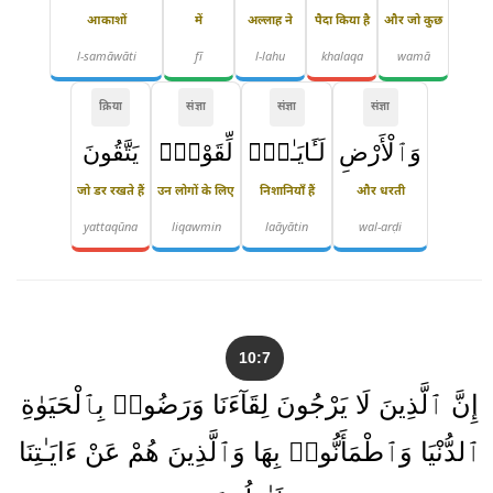
आकाशों
में
अल्लाह ने
पैदा किया है
और जो कुछ
l-samāwāti
fī
l-lahu
khalaqa
wamā
क्रिया
संज्ञा
संज्ञा
संज्ञा
وَٱلْأَرْضِ
لَـَٔايَـٰتٍۢ
لِّقَوْمٍۢ
يَتَّقُونَ
जो डर रखते हैं
उन लोगों के लिए
निशानियाँ हैं
और धरती
yattaqūna
liqawmin
laāyātin
wal-arḍi
10:7
إِنَّ ٱلَّذِينَ لَا يَرْجُونَ لِقَآءَنَا وَرَضُوا۟ بِٱلْحَيَوٰةِ
ٱلدُّنْيَا وَٱطْمَأَنُّوا۟ بِهَا وَٱلَّذِينَ هُمْ عَنْ ءَايَـٰتِنَا