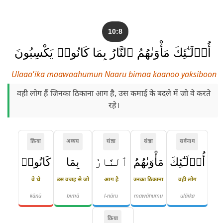
10:8
أُو۟لَـٰٓئِكَ مَأْوَىٰهُمُ ٱلنَّارُ بِمَا كَانُوا۟ يَكْسِبُونَ
Ulaaa'ika maawaahumun Naaru bimaa kaanoo yaksiboon
वही लोग हैं जिनका ठिकाना आग है, उस कमाई के बदले में जो वे करते
रहे।
क्रिया
अव्यय
संज्ञा
संज्ञा
सर्वनाम
أُو۟لَـٰٓئِكَ
مَأْوَىٰهُمُ
ٱلنَّارُ
بِمَا
كَانُوا۟
वे थे
उस वजह से जो
आग है
उनका ठिकाना
वही लोग
kānū
bimā
l-nāru
mawāhumu
ulāika
क्रिया