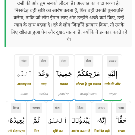
उसी की ओर तुम सबको लौटना है। अल्लाह का वादा सच्चा है।
निस्संदेह वही सृष्टि का आरंभ करता है, फिर वही उसकी पुनरावृत्ति
करेगा, ताकि जो लोग ईमान लाए और उन्होंने अच्छे कर्म किए, उन्हें
न्याय के साथ बदला दे। रहे वे लोग जिन्होंने इनकार किया, तो उनके
लिए खौलता हुआ पेय और दुखद यातना है, क्योंकि वे इनकार करते रहे
थे।
संज्ञा
संज्ञा
संज्ञा
संज्ञा
अव्यय
إِلَيْهِ
مَرْجِعُكُمْ
جَمِيعًۭا ۖ
وَعْدَ
ٱللَّهِ
अल्लाह का
वादा
सबका
लौटना है तुम सबका
उसी की ओर
l-lahi
waʿda
jamīʿan
marjiʿukum
ilayhi
क्रिया
अव्यय
संज्ञा
क्रिया
अव्यय
संज्ञा
حَقًّا ۚ
إِنَّهُۥ
يَبْدَؤُا۟
ٱلْخَلْقَ
ثُمَّ
يُعِيدُهُۥ
उसे दोहराएगा
फिर
सृष्टि का
आरंभ करता है
निस्संदेह वही
सच्चा