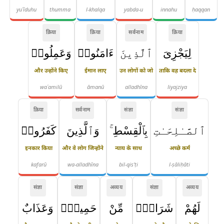
yuʿīduhu
thumma
l-khalqa
yabda-u
innahu
ḥaqqan
क्रिया
क्रिया
सर्वनाम
क्रिया
لِيَجْزِىَ
ٱلَّذِينَ
ءَامَنُوا۟
وَعَمِلُوا۟
और उन्होंने किए
ईमान लाए
उन लोगों को जो
ताकि वह बदला दे
waʿamilū
āmanū
alladhīna
liyajziya
क्रिया
सर्वनाम
संज्ञा
संज्ञा
ٱلصَّـٰلِحَـٰتِ
بِٱلْقِسْطِ ۚ
وَٱلَّذِينَ
كَفَرُوا۟
इनकार किया
और वे लोग जिन्होंने
न्याय के साथ
अच्छे कर्म
kafarū
wa-alladhīna
bil-qis'ṭi
l-ṣāliḥāti
संज्ञा
संज्ञा
अव्यय
संज्ञा
अव्यय
لَهُمْ
شَرَابٌۭ
مِّنْ
حَمِيمٍۢ
وَعَذَابٌ