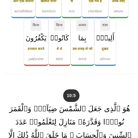
और एक यातना
खौलते पानी
से
एक पेय है
उनके लिए
waʿadhābun
ḥamīmin
min
sharābun
lahum
क्रिया
क्रिया
अव्यय
संज्ञा
أَلِيمٌۢ
بِمَا
كَانُوا۟
يَكْفُرُونَ
इनकार करते
वे थे
उस वजह से जो
दुखद
yakfurūna
kānū
bimā
alīmun
10:5
هُوَ ٱلَّذِى جَعَلَ ٱلشَّمْسَ ضِيَآءًۭ وَٱلْقَمَرَ
نُورًۭا وَقَدَّرَهُۥ مَنَازِلَ لِتَعْلَمُوا۟ عَدَدَ
ٱلسِّنِينَ وَٱلْحِسَابَ ۚ مَا خَلَقَ ٱللَّهُ ذَٰلِكَ إِلَّا