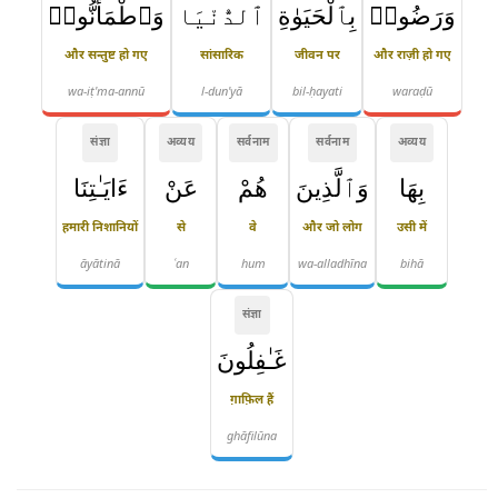
وَرَضُوا۟
بِٱلْحَيَوٰةِ
ٱلدُّنْيَا
وَٱطْمَأَنُّوا۟
और सन्तुष्ट हो गए
सांसारिक
जीवन पर
और राज़ी हो गए
wa-iṭ'ma-annū
l-dun'yā
bil-ḥayati
waraḍū
संज्ञा
अव्यय
सर्वनाम
सर्वनाम
अव्यय
بِهَا
وَٱلَّذِينَ
هُمْ
عَنْ
ءَايَـٰتِنَا
हमारी निशानियों
से
वे
और जो लोग
उसी में
āyātinā
ʿan
hum
wa-alladhīna
bihā
संज्ञा
غَـٰفِلُونَ
ग़ाफ़िल हैं
ghāfilūna