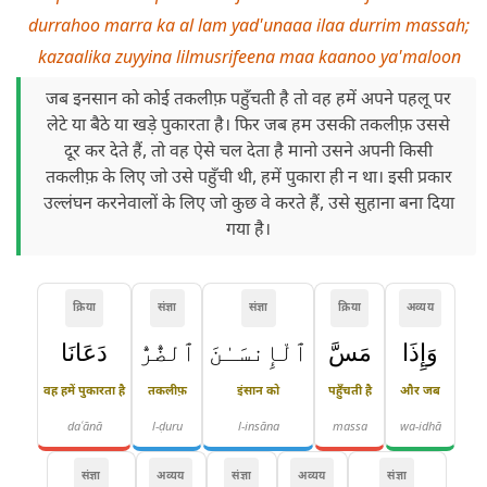
durrahoo marra ka al lam yad'unaaa ilaa durrim massah;
kazaalika zuyyina lilmusrifeena maa kaanoo ya'maloon
जब इनसान को कोई तकलीफ़ पहुँचती है तो वह हमें अपने पहलू पर
लेटे या बैठे या खड़े पुकारता है। फिर जब हम उसकी तकलीफ़ उससे
दूर कर देते हैं, तो वह ऐसे चल देता है मानो उसने अपनी किसी
तकलीफ़ के लिए जो उसे पहुँची थी, हमें पुकारा ही न था। इसी प्रकार
उल्लंघन करनेवालों के लिए जो कुछ वे करते हैं, उसे सुहाना बना दिया
गया है।
क्रिया
संज्ञा
संज्ञा
क्रिया
अव्यय
وَإِذَا
مَسَّ
ٱلْإِنسَـٰنَ
ٱلضُّرُّ
دَعَانَا
वह हमें पुकारता है
तकलीफ़
इंसान को
पहुँचती है
और जब
daʿānā
l-ḍuru
l-insāna
massa
wa-idhā
संज्ञा
अव्यय
संज्ञा
अव्यय
संज्ञा