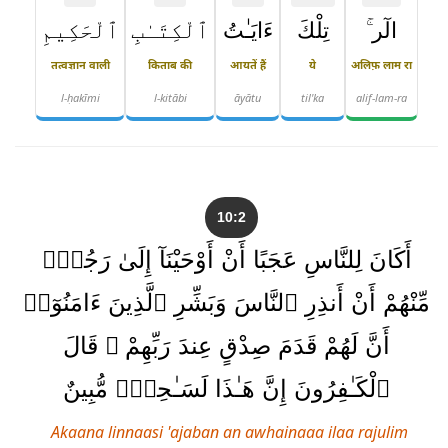
الٓر ۚ
تِلْكَ
ءَايَـٰتُ
ٱلْكِتَـٰبِ
ٱلْحَكِيمِ
तत्वज्ञान वाली
किताब की
आयतें हैं
ये
अलिफ़ लाम रा
l-ḥakīmi
l-kitābi
āyātu
til'ka
alif-lam-ra
10:2
أَكَانَ لِلنَّاسِ عَجَبًا أَنْ أَوْحَيْنَآ إِلَىٰ رَجُلٍۢ
مِّنْهُمْ أَنْ أَنذِرِ ٱلنَّاسَ وَبَشِّرِ ٱلَّذِينَ ءَامَنُوٓا۟
أَنَّ لَهُمْ قَدَمَ صِدْقٍ عِندَ رَبِّهِمْ ۗ قَالَ
ٱلْكَـٰفِرُونَ إِنَّ هَـٰذَا لَسَـٰحِرٌۭ مُّبِينٌ
Akaana linnaasi 'ajaban an awhainaaa ilaa rajulim