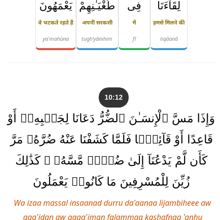
لِقَآءَنَا
فِى
طُغْيَـٰنِهِمْ
يَعْمَهُونَ
वे भटकते रहते हैं
अपनी सरकशी
में
हमसे मिलने की
yaʿmahūna
ṭugh'yānihim
fī
liqāanā
10:12
وَإِذَا مَسَّ ٱلْإِنسَـٰنَ ٱلضُّرُّ دَعَانَا لِجَنۢبِهِۦٓ أَوْ
قَاعِدًا أَوْ قَآئِمًۭا فَلَمَّا كَشَفْنَا عَنْهُ ضُرَّهُۥ مَرَّ
كَأَن لَّمْ يَدْعُنَآ إِلَىٰ ضُرٍّۢ مَّسَّهُۥ ۚ كَذَٰلِكَ
زُيِّنَ لِلْمُسْرِفِينَ مَا كَانُوا۟ يَعْمَلُونَ
Wa izaa massal insaanad durru da'aanaa lijambiheee aw
qaa'idan aw qaaa'iman falammaa kashafnaa 'anhu