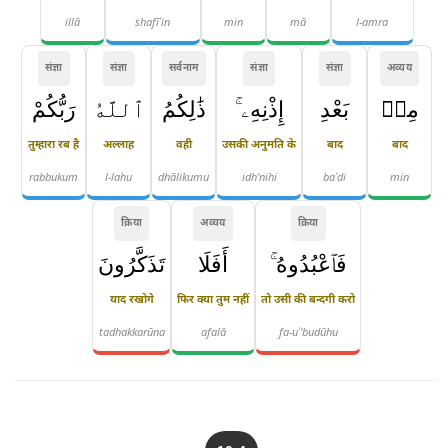
illā
shafīʿin
min
mā
l-amra
संज्ञा
संज्ञा
सर्वनाम
संज्ञा
संज्ञा
अव्यय
مِنۢ
بَعْدِ
إِذْنِهِۦ ۚ
ذَٰلِكُمُ
ٱللَّهُ
رَبُّكُمْ
तुम्हारा रब है
अल्लाह
वही
उसकी अनुमति के
बाद
बाद
rabbukum
l-lahu
dhālikumu
idh'nihi
baʿdi
min
क्रिया
अव्यय
क्रिया
فَٱعْبُدُوهُ ۚ
أَفَلَا
تَذَكَّرُونَ
याद रखोगे
फिर क्या तुम नहीं
तो उसी की बन्दगी करो
tadhakkarūna
afalā
fa-uʿ'budūhu