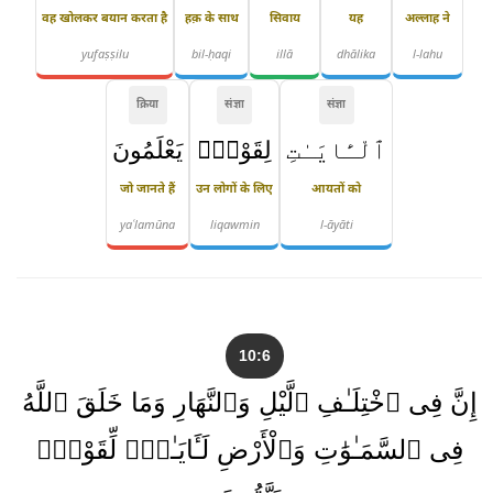
वह खोलकर बयान करता है
हक़ के साथ
सिवाय
यह
अल्लाह ने
yufaṣṣilu
bil-ḥaqi
illā
dhālika
l-lahu
क्रिया
संज्ञा
संज्ञा
ٱلْـَٔايَـٰتِ
لِقَوْمٍۢ
يَعْلَمُونَ
जो जानते हैं
उन लोगों के लिए
आयतों को
yaʿlamūna
liqawmin
l-āyāti
10:6
إِنَّ فِى ٱخْتِلَـٰفِ ٱلَّيْلِ وَٱلنَّهَارِ وَمَا خَلَقَ ٱللَّهُ
فِى ٱلسَّمَـٰوَٰتِ وَٱلْأَرْضِ لَـَٔايَـٰتٍۢ لِّقَوْمٍۢ