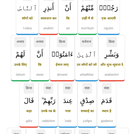
رَجُلٍۢ
مِّنْهُمْ
أَنْ
أَنذِرِ
ٱلنَّاسَ
लोगों को
सावधान कर
कि
उन्हीं में से
एक आदमी
l-nāsa
andhiri
an
min'hum
rajulin
अव्यय
अव्यय
क्रिया
सर्वनाम
क्रिया
وَبَشِّرِ
ٱلَّذِينَ
ءَامَنُوٓا۟
أَنَّ
لَهُمْ
उनके लिए
कि
ईमान लाए
उन लोगों को जो
और शुभ-सूचना दे
lahum
anna
āmanū
alladhīna
wabashiri
क्रिया
संज्ञा
संज्ञा
संज्ञा
संज्ञा
قَدَمَ
صِدْقٍ
عِندَ
رَبِّهِمْ ۗ
قَالَ
कहा
उनके रब के
पास
सच्चाई का
स्थान है
qāla
rabbihim
ʿinda
ṣid'qin
qadama