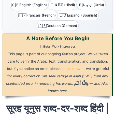
🇬🇧
🇮🇳
🇵🇰
English (English)
हिंदी (Hindi)
اردو (Urdu)
🇫🇷
🇪🇸
Français (French)
Español (Spanish)
🇩🇪
Deutsch (German)
A Note Before You Begin
In Beta . Work In progress
This page is part of our ongoing Qur’an project. We’ve taken
care to verify the Arabic text, transliteration, and translation,
but if you notice an error, please
let us know
— we’re grateful
for every correction.
We seek refuge in Allah (SWT) from any
unintended error in rendering His words.
أَعْلَم
وَاللَّهُ
— and Allah
knows best.
सूरह यूनुस शब्द-दर-शब्द हिंदी |