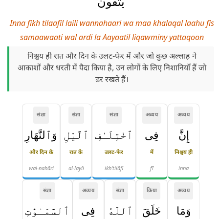
يَتَّقُونَ
Inna fikh tilaafil laili wannahaari wa maa khalaqal laahu fis
samaawaati wal ardi la Aayaatil liqawminy yattaqoon
निश्चय ही रात और दिन के उलट-फेर में और जो कुछ अल्लाह ने
आकाशों और धरती में पैदा किया है, उन लोगों के लिए निशानियाँ हैं जो
डर रखते हैं।
संज्ञा
संज्ञा
संज्ञा
अव्यय
अव्यय
إِنَّ
فِى
ٱخْتِلَـٰفِ
ٱلَّيْلِ
وَٱلنَّهَارِ
और दिन के
रात के
उलट-फेर
में
निश्चय ही
wal-nahāri
al-layli
ikh'tilāfi
fī
inna
संज्ञा
अव्यय
संज्ञा
क्रिया
अव्यय
وَمَا
خَلَقَ
ٱللَّهُ
فِى
ٱلسَّمَـٰوَٰتِ