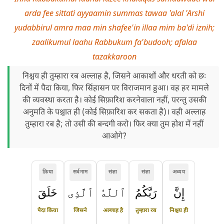
arda fee sittati ayyaamin summas tawaa 'alal 'Arshi
yudabbirul amra maa min shafee'in illaa mim ba'di iznih;
zaalikumul laahu Rabbukum fa'budooh; afalaa
tazakkaroon
निश्चय ही तुम्हारा रब अल्लाह है, जिसने आकाशों और धरती को छः
दिनों में पैदा किया, फिर सिंहासन पर विराजमान हुआ। वह हर मामले
की व्यवस्था करता है। कोई सिफ़ारिश करनेवाला नहीं, परन्तु उसकी
अनुमति के पश्चात ही (कोई सिफ़ारिश कर सकता है)। वही अल्लाह
तुम्हारा रब है; तो उसी की बन्दगी करो। फिर क्या तुम होश में नहीं
आओगे?
क्रिया
सर्वनाम
संज्ञा
संज्ञा
अव्यय
إِنَّ
رَبَّكُمُ
ٱللَّهُ
ٱلَّذِى
خَلَقَ
पैदा किया
जिसने
अल्लाह है
तुम्हारा रब
निश्चय ही