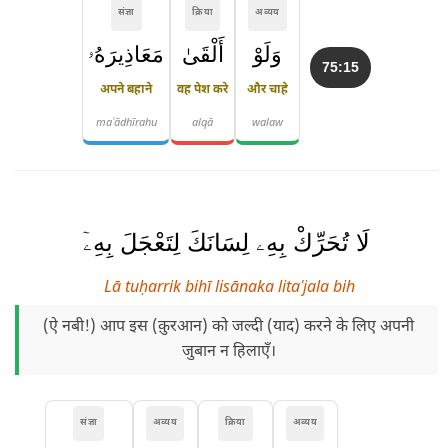
संज्ञा
क्रिया
अव्यय
وَلَوْ
أَلْقَىٰ
مَعَاذِيرَهُۥ
75:15
अपने बहाने
वह पेश करे
और चाहे
maʿādhīrahu
alqā
walaw
لَا تُحَرِّكْ بِهِۦ لِسَانَكَ لِتَعْجَلَ بِهِۦٓ
Lā tuḥarrik bihī lisānaka litaʿjala bih
(ऐ नबी!) आप इस (क़ुरआन) को जल्दी (याद) करने के लिए अपनी
जुबान न हिलाएँ।
संज्ञा
अव्यय
क्रिया
अव्यय