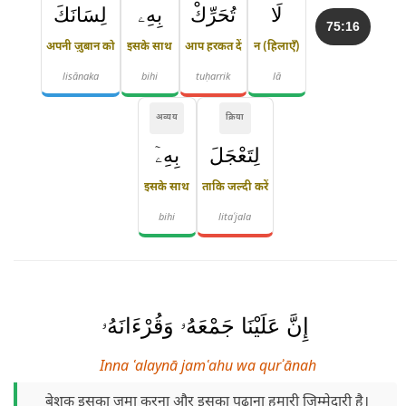
لَا
تُحَرِّكْ
بِهِۦ
لِسَانَكَ
75:16
अपनी ज़ुबान को
इसके साथ
आप हरकत दें
न (हिलाएँ)
lisānaka
bihi
tuḥarrik
lā
अव्यय
क्रिया
لِتَعْجَلَ
بِهِۦٓ
इसके साथ
ताकि जल्दी करें
bihi
litaʿjala
إِنَّ عَلَيْنَا جَمْعَهُۥ وَقُرْءَانَهُۥ
Inna ʿalaynā jamʿahu wa qurʾānah
बेशक इसका जमा करना और इसका पढ़ाना हमारी ज़िम्मेदारी है।