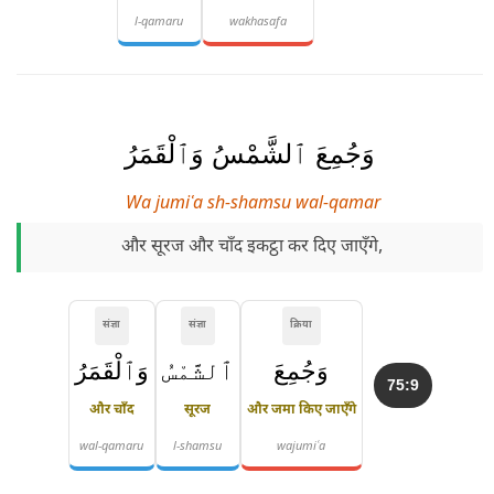
l-qamaru
wakhasafa
وَجُمِعَ ٱلشَّمْسُ وَٱلْقَمَرُ
Wa jumiʿa sh-shamsu wal-qamar
और सूरज और चाँद इकट्ठा कर दिए जाएँगे,
संज्ञा
संज्ञा
क्रिया
وَجُمِعَ
ٱلشَّمْسُ
وَٱلْقَمَرُ
75:9
और चाँद
सूरज
और जमा किए जाएँगे
wal-qamaru
l-shamsu
wajumiʿa