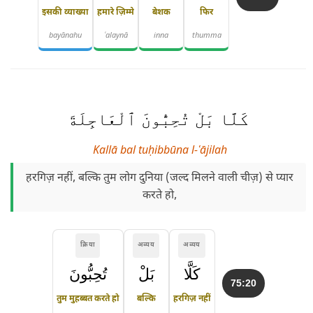
इसकी व्याख्या
हमारे ज़िम्मे
बेशक
फिर
bayānahu
ʿalaynā
inna
thumma
كَلَّا بَلْ تُحِبُّونَ ٱلْعَاجِلَةَ
Kallā bal tuḥibbūna l-ʿājilah
हरगिज़ नहीं, बल्कि तुम लोग दुनिया (जल्द मिलने वाली चीज़) से प्यार
करते हो,
क्रिया
अव्यय
अव्यय
كَلَّا
بَلْ
تُحِبُّونَ
75:20
तुम मुहब्बत करते हो
बल्कि
हरगिज़ नहीं