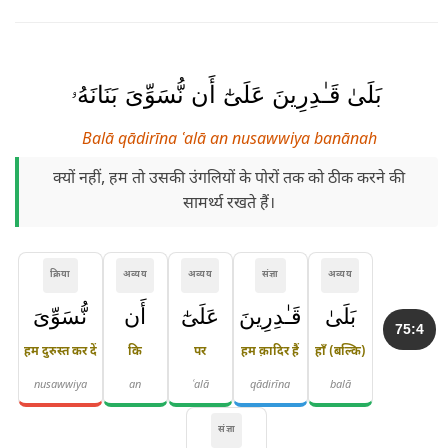
بَلَىٰ قَـٰدِرِينَ عَلَىٰٓ أَن نُّسَوِّىَ بَنَانَهُۥ
Balā qādirīna ʿalā an nusawwiya banānah
क्यों नहीं, हम तो उसकी उंगलियों के पोरों तक को ठीक करने की
सामर्थ्य रखते हैं।
क्रिया
अव्यय
अव्यय
संज्ञा
अव्यय
بَلَىٰ
قَـٰدِرِينَ
عَلَىٰٓ
أَن
نُّسَوِّىَ
75:4
हम दुरुस्त कर दें
कि
पर
हम क़ादिर हैं
हाँ (बल्कि)
nusawwiya
an
ʿalā
qādirīna
balā
संज्ञा