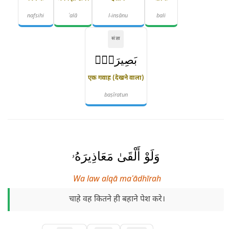
nafsihi
ʿalā
l-insānu
bali
संज्ञा
بَصِيرَةٌۭ
एक गवाह (देखने वाला)
baṣīratun
وَلَوْ أَلْقَىٰ مَعَاذِيرَهُۥ
Wa law alqā maʿādhīrah
चाहे वह कितने ही बहाने पेश करे।