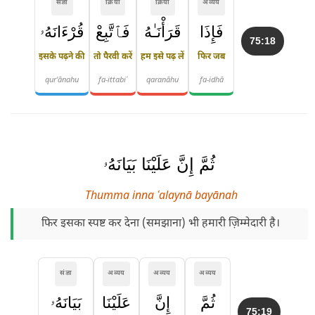
संज्ञा
क्रिया
क्रिया
अव्यय
فَإِذَا
قَرَأْنَـٰهُ
فَٱتَّبِعْ
قُرْءَانَهُۥ
75:18
इसके पढ़ने की
तो पैरवी करें
हम इसे पढ़ लें
फिर जब
qur'ānahu
fa-ittabiʿ
qaranāhu
fa-idhā
ثُمَّ إِنَّ عَلَيْنَا بَيَانَهُۥ
Thumma inna ʿalaynā bayānah
फिर इसका स्पष्ट कर देना (समझाना) भी हमारी ज़िम्मेदारी है।
संज्ञा
अव्यय
अव्यय
अव्यय
ثُمَّ
إِنَّ
عَلَيْنَا
بَيَانَهُۥ
75:19