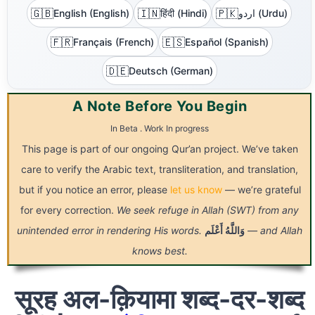
🇬🇧
🇮🇳
🇵🇰
English (English)
हिंदी (Hindi)
اردو (Urdu)
🇫🇷
🇪🇸
Français (French)
Español (Spanish)
🇩🇪
Deutsch (German)
A Note Before You Begin
In Beta . Work In progress
This page is part of our ongoing Qur’an project. We’ve taken
care to verify the Arabic text, transliteration, and translation,
but if you notice an error, please
let us know
— we’re grateful
for every correction.
We seek refuge in Allah (SWT) from any
unintended error in rendering His words.
أَعْلَم
وَاللَّهُ
— and Allah
knows best.
सूरह अल-क़ियामा शब्द-दर-शब्द