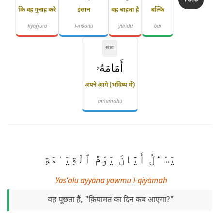
कि वह गुनाह करे
इंसान
वह चाहता है
बल्कि
liyafjura
l-insānu
yurīdu
bal
संज्ञा
أَمَامَهُۥ
अपने आगे (भविष्य में)
amāmahu
يَسْـَٔلُ أَيَّانَ يَوْمُ ٱلْقِيَـٰمَةِ
Yas'alu ayyāna yawmu l-qiyāmah
वह पूछता है, "क़ियामत का दिन कब आएगा?"