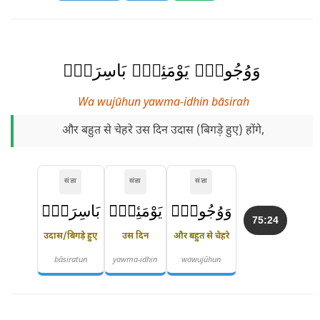
وَوُجُوهٌۭ يَوْمَئِذٍۭ بَاسِرَةٌۭ
Wa wujūhun yawma-idhin bāsirah
और बहुत से चेहरे उस दिन उदास (बिगड़े हुए) होंगे,
संज्ञा
संज्ञा
संज्ञा
وَوُجُوهٌۭ
يَوْمَئِذٍۭ
بَاسِرَةٌۭ
75:24
उदास/बिगड़े हुए
उस दिन
और बहुत से चेहरे
bāsiratun
yawma-idhin
wawujūhun