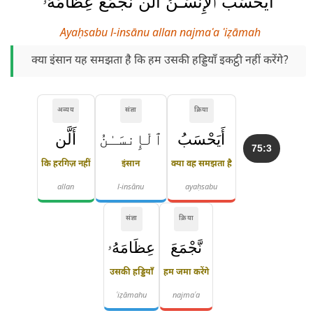
أَيَحْسَبُ ٱلْإِنسَـٰنُ أَلَّن نَّجْمَعَ عِظَامَهُۥ
Ayaḥsabu l-insānu allan najmaʿa ʿiẓāmah
क्या इंसान यह समझता है कि हम उसकी हड्डियाँ इकट्ठी नहीं करेंगे?
अव्यय
संज्ञा
क्रिया
أَيَحْسَبُ
ٱلْإِنسَـٰنُ
أَلَّن
75:3
कि हरगिज़ नहीं
इंसान
क्या वह समझता है
allan
l-insānu
ayaḥsabu
संज्ञा
क्रिया
نَّجْمَعَ
عِظَامَهُۥ
उसकी हड्डियाँ
हम जमा करेंगे
ʿiẓāmahu
najmaʿa