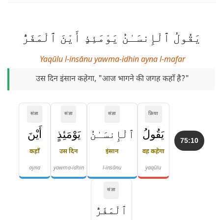
يَقُولُ ٱلْإِنسَـٰنُ يَوْمَئِذٍ أَيْنَ ٱلْمَفَرُّ
Yaqūlu l-insānu yawma-idhin ayna l-mafar
उस दिन इंसान कहेगा, "आज भागने की जगह कहाँ है?"
संज्ञा
संज्ञा
संज्ञा
क्रिया
يَقُولُ
ٱلْإِنسَـٰنُ
يَوْمَئِذٍ
أَيْنَ
75:10
कहाँ
उस दिन
इंसान
वह कहेगा
ayna
yawma-idhin
l-insānu
yaqūlu
संज्ञा
ٱلْمَفَرُّ