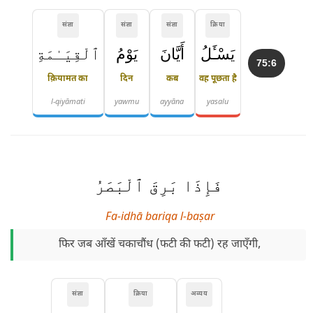
संज्ञा
संज्ञा
संज्ञा
क्रिया
يَسْـَٔلُ
أَيَّانَ
يَوْمُ
ٱلْقِيَـٰمَةِ
75:6
क़ियामत का
दिन
कब
वह पूछता है
l-qiyāmati
yawmu
ayyāna
yasalu
فَإِذَا بَرِقَ ٱلْبَصَرُ
Fa-idhā bariqa l-baṣar
फिर जब आँखें चकाचौंध (फटी की फटी) रह जाएँगी,
संज्ञा
क्रिया
अव्यय