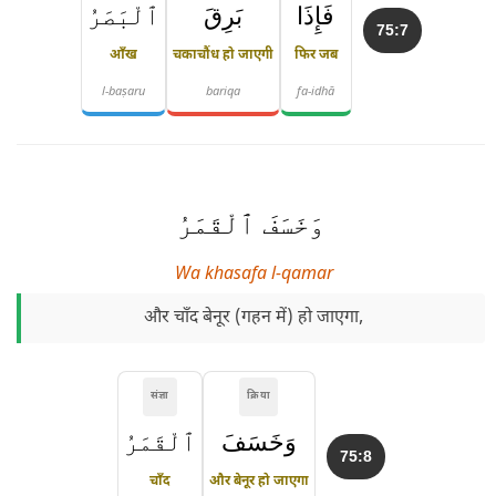
فَإِذَا
بَرِقَ
ٱلْبَصَرُ
75:7
आँख
चकाचौंध हो जाएगी
फिर जब
l-baṣaru
bariqa
fa-idhā
وَخَسَفَ ٱلْقَمَرُ
Wa khasafa l-qamar
और चाँद बेनूर (गहन में) हो जाएगा,
संज्ञा
क्रिया
وَخَسَفَ
ٱلْقَمَرُ
75:8
चाँद
और बेनूर हो जाएगा