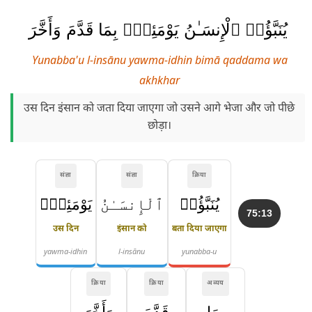
يُنَبَّؤُا۟ ٱلْإِنسَـٰنُ يَوْمَئِذٍۭ بِمَا قَدَّمَ وَأَخَّرَ
Yunabba'u l-insānu yawma-idhin bimā qaddama wa
akhkhar
उस दिन इंसान को जता दिया जाएगा जो उसने आगे भेजा और जो पीछे
छोड़ा।
संज्ञा
संज्ञा
क्रिया
يُنَبَّؤُا۟
ٱلْإِنسَـٰنُ
يَوْمَئِذٍۭ
75:13
उस दिन
इंसान को
बता दिया जाएगा
yawma-idhin
l-insānu
yunabba-u
क्रिया
क्रिया
अव्यय