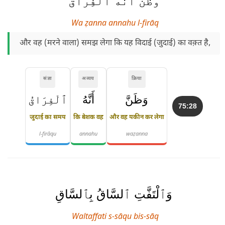
وَظَنَّ أَنَّهُ ٱلْفِرَاقُ
Wa ẓanna annahu l-firāq
और वह (मरने वाला) समझ लेगा कि यह विदाई (जुदाई) का वक़्त है,
संज्ञा
अव्यय
क्रिया
وَظَنَّ
أَنَّهُ
ٱلْفِرَاقُ
75:28
जुदाई का समय
कि बेशक वह
और वह यकीन कर लेगा
l-firāqu
annahu
waẓanna
وَٱلْتَفَّتِ ٱلسَّاقُ بِٱلسَّاقِ
Waltaffati s-sāqu bis-sāq