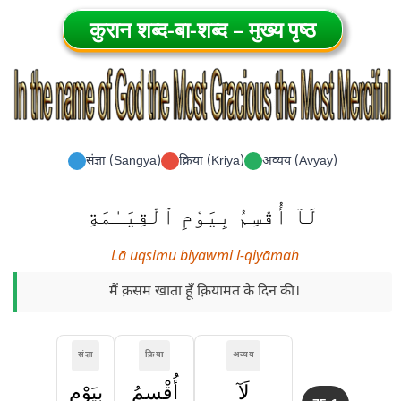
कुरान शब्द-बा-शब्द – मुख्य पृष्ठ
संज्ञा (Sangya)
क्रिया (Kriya)
अव्यय (Avyay)
لَآ أُقْسِمُ بِيَوْمِ ٱلْقِيَـٰمَةِ
Lā uqsimu biyawmi l-qiyāmah
मैं क़सम खाता हूँ क़ियामत के दिन की।
संज्ञा
क्रिया
अव्यय
لَآ
أُقْسِمُ
بِيَوْمِ