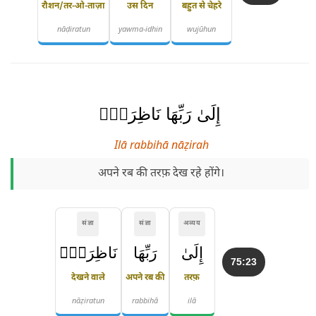
रौशन/तर-ओ-ताज़ा
उस दिन
बहुत से चेहरे
nāḍiratun
yawma-idhin
wujūhun
إِلَىٰ رَبِّهَا نَاظِرَةٌۭ
Ilā rabbihā nāẓirah
अपने रब की तरफ़ देख रहे होंगे।
संज्ञा
संज्ञा
अव्यय
إِلَىٰ
رَبِّهَا
نَاظِرَةٌۭ
75:23
देखने वाले
अपने रब की
तरफ़
nāẓiratun
rabbihā
ilā