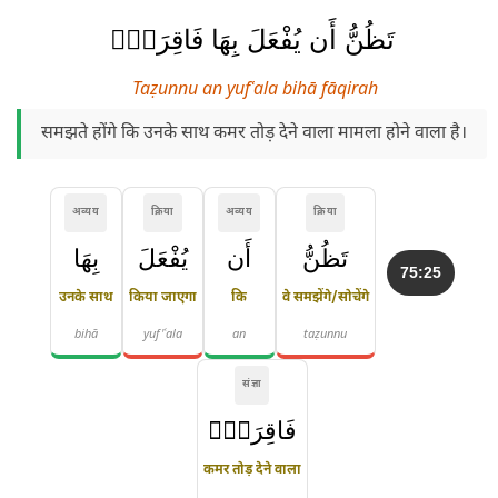
تَظُنُّ أَن يُفْعَلَ بِهَا فَاقِرَةٌۭ
Taẓunnu an yufʿala bihā fāqirah
समझते होंगे कि उनके साथ कमर तोड़ देने वाला मामला होने वाला है।
अव्यय
क्रिया
अव्यय
क्रिया
تَظُنُّ
أَن
يُفْعَلَ
بِهَا
75:25
उनके साथ
किया जाएगा
कि
वे समझेंगे/सोचेंगे
bihā
yuf'ʿala
an
taẓunnu
संज्ञा
فَاقِرَةٌۭ
कमर तोड़ देने वाला