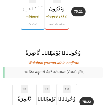
وَتَذَرُونَ
ٱلْـَٔاخِرَةَ
75:21
आख़िरत को
और तुम छोड़ देते हो
l-ākhirata
watadharūna
وُجُوهٌۭ يَوْمَئِذٍۢ نَّاضِرَةٌ
Wujūhun yawma-idhin nāḍirah
उस दिन बहुत से चेहरे तरो-ताज़ा (रौशन) होंगे,
संज्ञा
संज्ञा
संज्ञा
وُجُوهٌۭ
يَوْمَئِذٍۢ
نَّاضِرَةٌ
75:22