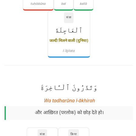
tuḥibbūna
bal
kallā
संज्ञा
ٱلْعَاجِلَةَ
जल्दी मिलने वाली (दुनिया)
l-ʿājilata
وَتَذَرُونَ ٱلْـَٔاخِرَةَ
Wa tadharūna l-ākhirah
और आख़िरत (परलोक) को छोड़ देते हो।
संज्ञा
क्रिया