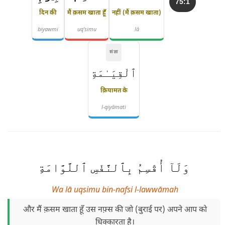
75:1
दिन की
मैं क़सम खाता हूँ
नहीं (मैं क़सम खाता)
biyawmi
uq'simu
lā
संज्ञा
ٱلْقِيَـٰمَةِ
क़ियामत के
l-qiyāmati
وَلَآ أُقْسِمُ بِٱلنَّفْسِ ٱللَّوَّامَةِ
Wa lā uqsimu bin-nafsi l-lawwāmah
और मैं क़सम खाता हूँ उस नफ़्स की जो (बुराई पर) अपने आप को
धिक्कारता है।