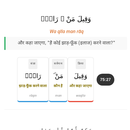
وَقِيلَ مَنْ ۜ رَاقٍۢ
Wa qīla man rāq
और कहा जाएगा, "है कोई झाड़-फूँक (इलाज) करने वाला?"
संज्ञा
सर्वनाम
क्रिया
وَقِيلَ
مَنْ ۜ
رَاقٍۢ
75:27
झाड़-फूँक करने वाला
कौन है
और कहा जाएगा
rāqin
man
waqīla