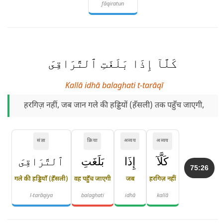
fāqiratun
كَلَّآ إِذَا بَلَغَتِ ٱلتَّرَاقِىَ
Kallā idhā balaghati t-tarāqī
हरगिज़ नहीं, जब जान गले की हड्डियों (हँसली) तक पहुँच जाएगी,
संज्ञा
क्रिया
अव्यय
अव्यय
كَلَّآ
إِذَا
بَلَغَتِ
ٱلتَّرَاقِىَ
75:26
गले की हड्डियाँ (हँसली)
वह पहुँच जाएगी
जब
हरगिज़ नहीं
l-tarāqiya
balaghati
idhā
kallā