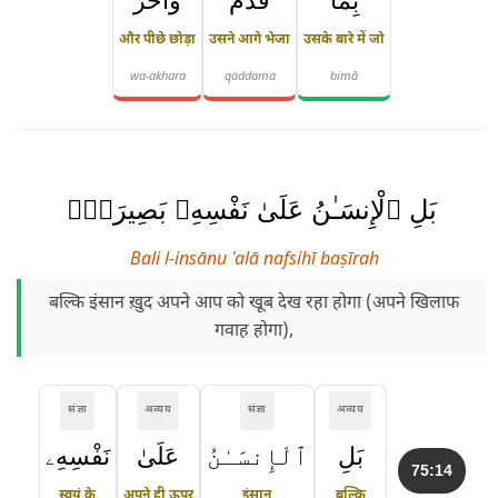
بِمَا
قَدَّمَ
وَأَخَّرَ
और पीछे छोड़ा
उसने आगे भेजा
उसके बारे में जो
wa-akhara
qaddama
bimā
بَلِ ٱلْإِنسَـٰنُ عَلَىٰ نَفْسِهِۦ بَصِيرَةٌۭ
Bali l-insānu ʿalā nafsihī baṣīrah
बल्कि इंसान ख़ुद अपने आप को खूब देख रहा होगा (अपने खिलाफ
गवाह होगा),
संज्ञा
अव्यय
संज्ञा
अव्यय
بَلِ
ٱلْإِنسَـٰنُ
عَلَىٰ
نَفْسِهِۦ
75:14
स्वयं के
अपने ही ऊपर
इंसान
बल्कि