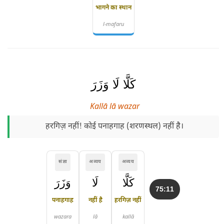
भागने का स्थान
l-mafaru
كَلَّا لَا وَزَرَ
Kallā lā wazar
हरगिज़ नहीं! कोई पनाहगाह (शरणस्थल) नहीं है।
संज्ञा
अव्यय
अव्यय
كَلَّا
لَا
وَزَرَ
75:11
पनाहगाह
नहीं है
हरगिज़ नहीं
wazara
lā
kallā