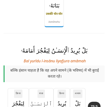
بَنَانَهُۥ
उसकी पोर-पोर
banānahu
بَلْ يُرِيدُ ٱلْإِنسَـٰنُ لِيَفْجُرَ أَمَامَهُۥ
Bal yurīdu l-insānu liyafjura amāmah
बल्कि इंसान चाहता है कि वह अपने सामने (के भविष्य) में भी बुराई
करता रहे।
क्रिया
संज्ञा
क्रिया
अव्यय
بَلْ
يُرِيدُ
ٱلْإِنسَـٰنُ
لِيَفْجُرَ
75:5