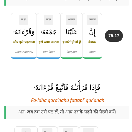
संज्ञा
संज्ञा
अव्यय
अव्यय
إِنَّ
عَلَيْنَا
جَمْعَهُۥ
وَقُرْءَانَهُۥ
75:17
और इसे पढ़वाना
इसे जमा करना
हमारे ज़िम्मे है
बेशक
waqur'ānahu
jamʿahu
ʿalaynā
inna
فَإِذَا قَرَأْنَـٰهُ فَٱتَّبِعْ قُرْءَانَهُۥ
Fa-idhā qaraʾnāhu fattabiʿ qurʾānah
अतः जब हम उसे पढ़ लें, तो आप उसके पढ़ने की पैरवी करें।