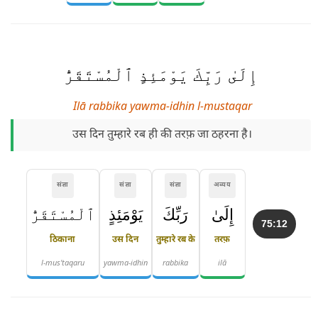
إِلَىٰ رَبِّكَ يَوْمَئِذٍ ٱلْمُسْتَقَرُّ
Ilā rabbika yawma-idhin l-mustaqar
उस दिन तुम्हारे रब ही की तरफ़ जा ठहरना है।
संज्ञा
संज्ञा
संज्ञा
अव्यय
إِلَىٰ
رَبِّكَ
يَوْمَئِذٍ
ٱلْمُسْتَقَرُّ
75:12
ठिकाना
उस दिन
तुम्हारे रब के
तरफ़
l-mus'taqaru
yawma-idhin
rabbika
ilā