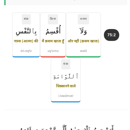
संज्ञा
क्रिया
अव्यय
وَلَآ
أُقْسِمُ
بِٱلنَّفْسِ
75:2
नफ़्स (आत्मा) की
मैं क़सम खाता हूँ
और नहीं (क़सम खाता)
bil-nafsi
uq'simu
walā
संज्ञा
ٱللَّوَّامَةِ
धिक्कारने वाले
l-lawāmati