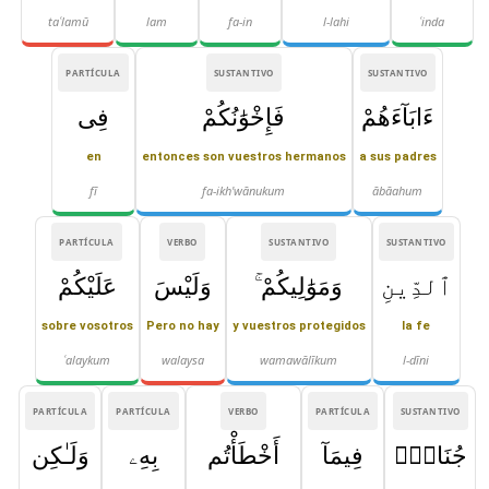
taʿlamū
lam
fa-in
l-lahi
ʿinda
PARTÍCULA
SUSTANTIVO
SUSTANTIVO
ءَابَآءَهُمْ
فَإِخْوَٰنُكُمْ
فِى
en
entonces son vuestros hermanos
a sus padres
fī
fa-ikh'wānukum
ābāahum
PARTÍCULA
VERBO
SUSTANTIVO
SUSTANTIVO
ٱلدِّينِ
وَمَوَٰلِيكُمْ ۚ
وَلَيْسَ
عَلَيْكُمْ
sobre vosotros
Pero no hay
y vuestros protegidos
la fe
ʿalaykum
walaysa
wamawālīkum
l-dīni
PARTÍCULA
PARTÍCULA
VERBO
PARTÍCULA
SUSTANTIVO
جُنَاحٌۭ
فِيمَآ
أَخْطَأْتُم
بِهِۦ
وَلَـٰكِن