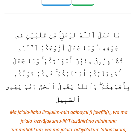
مَّا جَعَلَ ٱللَّهُ لِرَجُلٍۢ مِّن قَلْبَيْنِ فِى
جَوْفِهِۦ ۚ وَمَا جَعَلَ أَزْوَٰجَكُمُ ٱلَّـٰٓـِٔى
تُظَـٰهِرُونَ مِنْهُنَّ أُمَّهَـٰتِكُمْ ۚ وَمَا جَعَلَ
أَدْعِيَآءَكُمْ أَبْنَآءَكُمْ ۚ ذَٰلِكُمْ قَوْلُكُم
بِأَفْوَٰهِكُمْ ۖ وَٱللَّهُ يَقُولُ ٱلْحَقَّ وَهُوَ يَهْدِى
ٱلسَّبِيلَ
Mā ja'ala-llāhu lirajulim-min qalbayni fī jawfih(ī), wa mā
ja'ala 'azwājakumu-llā'ī tuẓāhirūna minhunna
'ummahātikum, wa mā ja'ala 'ad'iyā'akum 'abnā'akum,