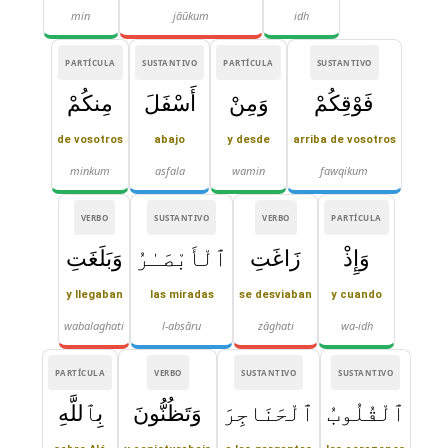
min
jāūkum
idh
PARTÍCULA
SUSTANTIVO
PARTÍCULA
SUSTANTIVO
فَوْقِكُمْ
وَمِنْ
أَسْفَلَ
مِنكُمْ
de vosotros
abajo
y desde
arriba de vosotros
minkum
asfala
wamin
fawqikum
VERBO
SUSTANTIVO
VERBO
PARTÍCULA
وَإِذْ
زَاغَتِ
ٱلْأَبْصَـٰرُ
وَبَلَغَتِ
y llegaban
las miradas
se desviaban
y cuando
wabalaghati
l-abṣāru
zāghati
wa-idh
PARTÍCULA
VERBO
SUSTANTIVO
SUSTANTIVO
ٱلْقُلُوبُ
ٱلْحَنَاجِرَ
وَتَظُنُّونَ
بِٱللَّهِ