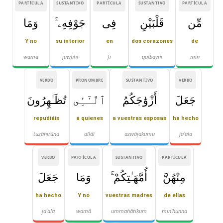
PARTÍCULA
SUSTANTIVO
PARTÍCULA
SUSTANTIVO
PARTÍCULA
مِّن
قَلْبَيْنِ
فِى
جَوْفِهِۦ ۚ
وَمَا
Y no
su interior
en
dos corazones
de
wamā
jawfihi
fī
qalbayni
min
VERBO
PRONOMBRE
SUSTANTIVO
VERBO
جَعَلَ
أَزْوَٰجَكُمُ
ٱلَّـٰٓـِٔى
تُظَـٰهِرُونَ
repudiáis
a quienes
a vuestras esposas
ha hecho
tuẓāhirūna
allāī
azwājakumu
jaʿala
VERBO
PARTÍCULA
SUSTANTIVO
PARTÍCULA
مِنْهُنَّ
أُمَّهَـٰتِكُمْ ۚ
وَمَا
جَعَلَ
ha hecho
Y no
vuestras madres
de ellas
jaʿala
wamā
ummahātikum
min'hunna