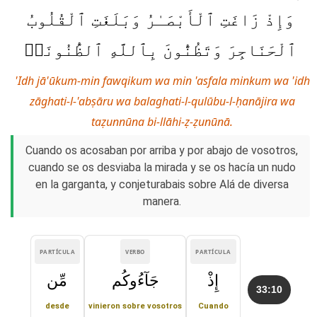
وَإِذْ زَاغَتِ ٱلْأَبْصَـٰرُ وَبَلَغَتِ ٱلْقُلُوبُ
ٱلْحَنَاجِرَ وَتَظُنُّونَ بِٱللَّهِ ٱلظُّنُونَا۠
'Idh jā'ūkum-min fawqikum wa min 'asfala minkum wa 'idh
zāghati-l-'abṣāru wa balaghati-l-qulūbu-l-ḥanājira wa
taẓunnūna bi-llāhi-ẓ-ẓunūnā.
Cuando os acosaban por arriba y por abajo de vosotros,
cuando se os desviaba la mirada y se os hacía un nudo
en la garganta, y conjeturabais sobre Alá de diversa
manera.
PARTÍCULA
VERBO
PARTÍCULA
إِذْ
جَآءُوكُم
مِّن
33:10
desde
vinieron sobre vosotros
Cuando