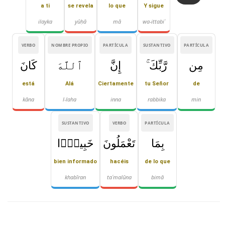
a ti
se revela
lo que
Y sigue
ilayka
yūḥā
mā
wa-ittabiʿ
VERBO
NOMBRE PROPIO
PARTÍCULA
SUSTANTIVO
PARTÍCULA
مِن
رَّبِّكَ ۚ
إِنَّ
ٱللَّهَ
كَانَ
está
Alá
Ciertamente
tu Señor
de
kāna
l-laha
inna
rabbika
min
SUSTANTIVO
VERBO
PARTÍCULA
بِمَا
تَعْمَلُونَ
خَبِيرًۭا
bien informado
hacéis
de lo que
khabīran
taʿmalūna
bimā