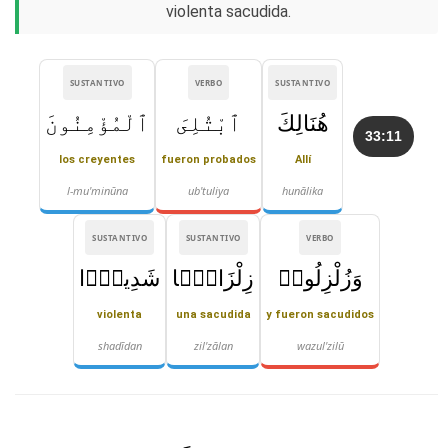
violenta sacudida.
SUSTANTIVO
VERBO
SUSTANTIVO
هُنَالِكَ
ٱبْتُلِىَ
ٱلْمُؤْمِنُونَ
33:11
los creyentes
fueron probados
Allí
l-mu'minūna
ub'tuliya
hunālika
SUSTANTIVO
SUSTANTIVO
VERBO
وَزُلْزِلُوا۟
زِلْزَالًۭا
شَدِيدًۭا
violenta
una sacudida
y fueron sacudidos
shadīdan
zil'zālan
wazul'zilū