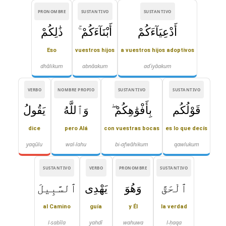
PRONOMBRE
SUSTANTIVO
SUSTANTIVO
أَدْعِيَآءَكُمْ
أَبْنَآءَكُمْ ۚ
ذَٰلِكُمْ
Eso
vuestros hijos
a vuestros hijos adoptivos
dhālikum
abnāakum
adʿiyāakum
VERBO
NOMBRE PROPIO
SUSTANTIVO
SUSTANTIVO
قَوْلُكُم
بِأَفْوَٰهِكُمْ ۖ
وَٱللَّهُ
يَقُولُ
dice
pero Alá
con vuestras bocas
es lo que decís
yaqūlu
wal-lahu
bi-afwāhikum
qawlukum
SUSTANTIVO
VERBO
PRONOMBRE
SUSTANTIVO
ٱلْحَقَّ
وَهُوَ
يَهْدِى
ٱلسَّبِيلَ
al Camino
guía
y Él
la verdad
l-sabīla
yahdī
wahuwa
l-ḥaqa