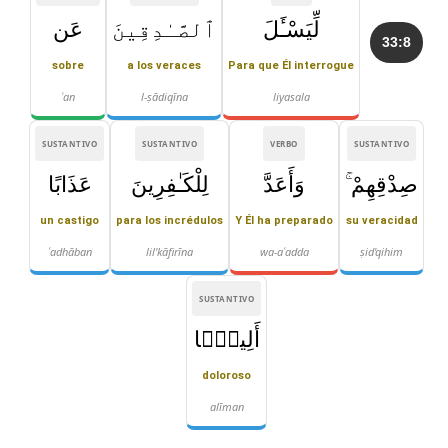
لِّيَسْـَٔلَ
ٱلصَّـٰدِقِينَ
عَن
33:8
sobre
a los veraces
Para que Él interrogue
ʿan
l-ṣādiqīna
liyasala
SUSTANTIVO
SUSTANTIVO
VERBO
SUSTANTIVO
صِدْقِهِمْ ۚ
وَأَعَدَّ
لِلْكَـٰفِرِينَ
عَذَابًا
un castigo
para los incrédulos
Y Él ha preparado
su veracidad
ʿadhāban
lil'kāfirīna
wa-aʿadda
ṣid'qihim
SUSTANTIVO
أَلِيمًۭا
doloroso
alīman