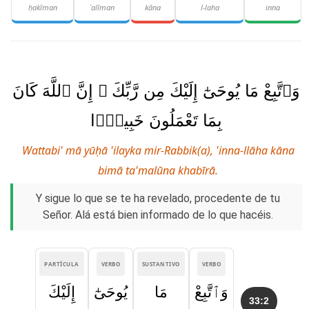
ḥakīman
ʿalīman
kāna
l-laha
inna
وَٱتَّبِعْ مَا يُوحَىٰٓ إِلَيْكَ مِن رَّبِّكَ ۚ إِنَّ ٱللَّهَ كَانَ
بِمَا تَعْمَلُونَ خَبِيرًۭا
Wattabi' mā yūḥā 'ilayka mir-Rabbik(a), 'inna-llāha kāna
bimā ta'malūna khabīrā.
Y sigue lo que se te ha revelado, procedente de tu
Señor. Alá está bien informado de lo que hacéis.
PARTÍCULA
VERBO
SUSTANTIVO
VERBO
وَٱتَّبِعْ
مَا
يُوحَىٰٓ
إِلَيْكَ
33:2