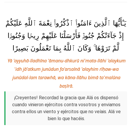
يَـٰٓأَيُّهَا ٱلَّذِينَ ءَامَنُوا۟ ٱذْكُرُوا۟ نِعْمَةَ ٱللَّهِ عَلَيْكُمْ
إِذْ جَآءَتْكُمْ جُنُودٌۭ فَأَرْسَلْنَا عَلَيْهِمْ رِيحًۭا وَجُنُودًۭا
لَّمْ تَرَوْهَا ۚ وَكَانَ ٱللَّهُ بِمَا تَعْمَلُونَ بَصِيرًا
Yā 'ayyuhā-lladhīna 'āmanu-dhkurū ni'mata-llāhi 'alaykum
'idh jā'atkum junūdun fa'arsalnā 'alayhim rīḥaw-wa
junūdal-lam tarawhā, wa kāna-llāhu bimā ta'malūna
baṣīrā.
¡Creyentes! Recordad la gracia que Alá os dispensó
cuando vinieron ejércitos contra vosotros y enviamos
contra ellos un viento y ejércitos que no veíais. Alá ve
bien lo que hacéis.