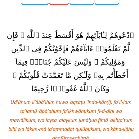
ٱدْعُوهُمْ لِـَٔابَآئِهِمْ هُوَ أَقْسَطُ عِندَ ٱللَّهِ ۚ فَإِن
لَّمْ تَعْلَمُوٓا۟ ءَابَآءَهُمْ فَإِخْوَٰنُكُمْ فِى ٱلدِّينِ
وَمَوَٰلِيكُمْ ۚ وَلَيْسَ عَلَيْكُمْ جُنَاحٌۭ فِيمَآ
أَخْطَأْتُم بِهِۦ وَلَـٰكِن مَّا تَعَمَّدَتْ قُلُوبُكُمْ ۚ
وَكَانَ ٱللَّهُ غَفُورًۭا رَّحِيمًا
Ud'ūhum li'ābā'ihim huwa 'aqsaṭu 'inda-llāh(i), fa'il-lam
ta'lamū 'ābā'ahum fa'ikhwānukum fi-d-dīni wa
mawālīkum, wa laysa 'alaykum junāḥun fīmā 'akhṭa'tum
bihī wa lākim-mā ta'ammadat qulūbukum, wa kāna-llāhu
ghafūrar-raḥīmā.