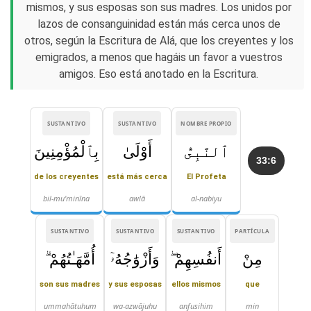
mismos, y sus esposas son sus madres. Los unidos por
lazos de consanguinidad están más cerca unos de
otros, según la Escritura de Alá, que los creyentes y los
emigrados, a menos que hagáis un favor a vuestros
amigos. Eso está anotado en la Escritura.
SUSTANTIVO
SUSTANTIVO
NOMBRE PROPIO
ٱلنَّبِىُّ
أَوْلَىٰ
بِٱلْمُؤْمِنِينَ
33:6
de los creyentes
está más cerca
El Profeta
bil-mu'minīna
awlā
al-nabiyu
SUSTANTIVO
SUSTANTIVO
SUSTANTIVO
PARTÍCULA
مِنْ
أَنفُسِهِمْ ۖ
وَأَزْوَٰجُهُۥٓ
أُمَّهَـٰتُهُمْ ۗ
son sus madres
y sus esposas
ellos mismos
que
ummahātuhum
wa-azwājuhu
anfusihim
min