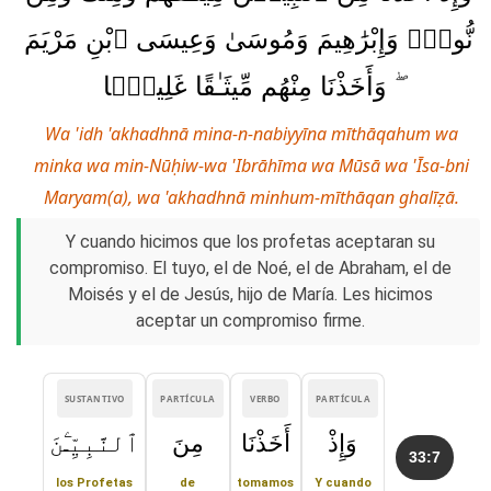
نُّوحٍۢ وَإِبْرَٰهِيمَ وَمُوسَىٰ وَعِيسَى ٱبْنِ مَرْيَمَ
ۖ وَأَخَذْنَا مِنْهُم مِّيثَـٰقًا غَلِيظًۭا
Wa 'idh 'akhadhnā mina-n-nabiyyīna mīthāqahum wa
minka wa min-Nūḥiw-wa 'Ibrāhīma wa Mūsā wa 'Īsa-bni
Maryam(a), wa 'akhadhnā minhum-mīthāqan ghalīẓā.
Y cuando hicimos que los profetas aceptaran su
compromiso. El tuyo, el de Noé, el de Abraham, el de
Moisés y el de Jesús, hijo de María. Les hicimos
aceptar un compromiso firme.
SUSTANTIVO
PARTÍCULA
VERBO
PARTÍCULA
وَإِذْ
أَخَذْنَا
مِنَ
ٱلنَّبِيِّـۧنَ
33:7
los Profetas
de
tomamos
Y cuando