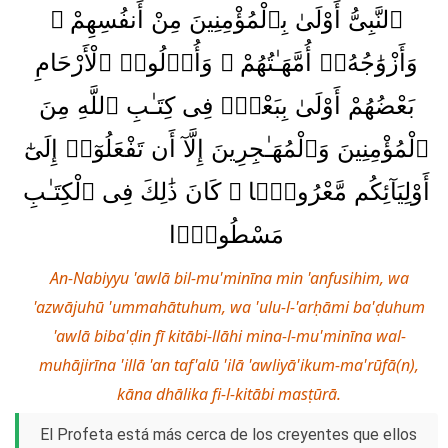
ٱلنَّبِىُّ أَوْلَىٰ بِٱلْمُؤْمِنِينَ مِنْ أَنفُسِهِمْ ۖ
وَأَزْوَٰجُهُۥٓ أُمَّهَـٰتُهُمْ ۗ وَأُو۟لُوا۟ ٱلْأَرْحَامِ
بَعْضُهُمْ أَوْلَىٰ بِبَعْضٍۢ فِى كِتَـٰبِ ٱللَّهِ مِنَ
ٱلْمُؤْمِنِينَ وَٱلْمُهَـٰجِرِينَ إِلَّآ أَن تَفْعَلُوٓا۟ إِلَىٰٓ
أَوْلِيَآئِكُم مَّعْرُوفًۭا ۚ كَانَ ذَٰلِكَ فِى ٱلْكِتَـٰبِ
مَسْطُورًۭا
An-Nabiyyu 'awlā bil-mu'minīna min 'anfusihim, wa
'azwājuhū 'ummahātuhum, wa 'ulu-l-'arḥāmi ba'ḍuhum
'awlā biba'ḍin fī kitābi-llāhi mina-l-mu'minīna wal-
muhājirīna 'illā 'an taf'alū 'ilā 'awliyā'ikum-ma'rūfā(n),
kāna dhālika fi-l-kitābi masṭūrā.
El Profeta está más cerca de los creyentes que ellos