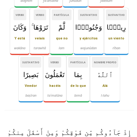
ʿalayhim
fa-arsalnā
junūdun
jāatkum
VERBO
VERBO
PARTÍCULA
SUSTANTIVO
SUSTANTIVO
رِيحًۭا
وَجُنُودًۭا
لَّمْ
تَرَوْهَا ۚ
وَكَانَ
Y está
veíais
que no
y ejércitos
un viento
wakāna
tarawhā
lam
wajunūdan
rīḥan
SUSTANTIVO
VERBO
PARTÍCULA
NOMBRE PROPIO
ٱللَّهُ
بِمَا
تَعْمَلُونَ
بَصِيرًا
Veedor
hacéis
de lo que
Alá
baṣīran
taʿmalūna
bimā
l-lahu
إِذْ جَآءُوكُم مِّن فَوْقِكُمْ وَمِنْ أَسْفَلَ مِنكُمْ