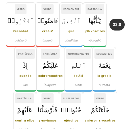
VERBO
VERBO
PRONOMBRE
PARTÍCULA
يَـٰٓأَيُّهَا
ٱلَّذِينَ
ءَامَنُوا۟
ٱذْكُرُوا۟
33:9
Recordad
creéis!
que
¡Oh vosotros
udh'kurū
āmanū
alladhīna
yāayyuhā
PARTÍCULA
PARTÍCULA
NOMBRE PROPIO
SUSTANTIVO
نِعْمَةَ
ٱللَّهِ
عَلَيْكُمْ
إِذْ
cuando
sobre vosotros
de Alá
la gracia
idh
ʿalaykum
l-lahi
niʿ'mata
PARTÍCULA
VERBO
SUSTANTIVO
VERBO
جَآءَتْكُمْ
جُنُودٌۭ
فَأَرْسَلْنَا
عَلَيْهِمْ
contra ellos
y enviamos
ejércitos
vinieron a vosotros