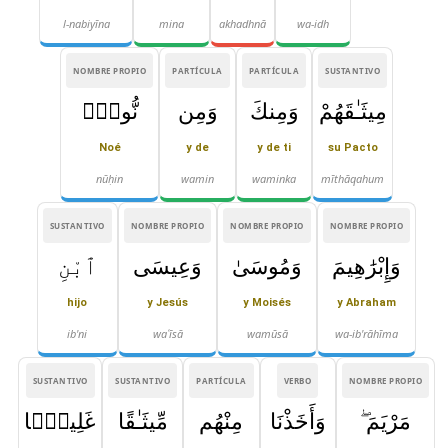
l-nabiyīna
mina
akhadhnā
wa-idh
NOMBRE PROPIO
PARTÍCULA
PARTÍCULA
SUSTANTIVO
مِيثَـٰقَهُمْ
وَمِنكَ
وَمِن
نُّوحٍۢ
Noé
y de
y de ti
su Pacto
nūḥin
wamin
waminka
mīthāqahum
SUSTANTIVO
NOMBRE PROPIO
NOMBRE PROPIO
NOMBRE PROPIO
وَإِبْرَٰهِيمَ
وَمُوسَىٰ
وَعِيسَى
ٱبْنِ
hijo
y Jesús
y Moisés
y Abraham
ib'ni
waʿīsā
wamūsā
wa-ib'rāhīma
SUSTANTIVO
SUSTANTIVO
PARTÍCULA
VERBO
NOMBRE PROPIO
مَرْيَمَ ۖ
وَأَخَذْنَا
مِنْهُم
مِّيثَـٰقًا
غَلِيظًۭا