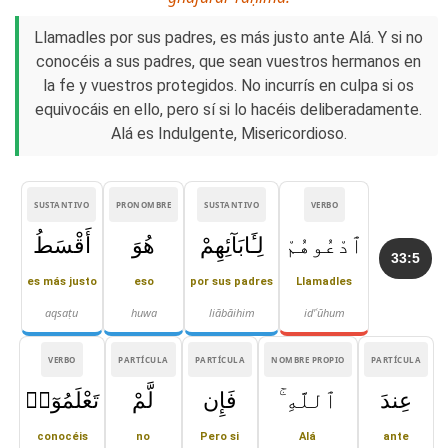
Llamadles por sus padres, es más justo ante Alá. Y si no
conocéis a sus padres, que sean vuestros hermanos en
la fe y vuestros protegidos. No incurrís en culpa si os
equivocáis en ello, pero sí si lo hacéis deliberadamente.
Alá es Indulgente, Misericordioso.
SUSTANTIVO
PRONOMBRE
SUSTANTIVO
VERBO
ٱدْعُوهُمْ
لِـَٔابَآئِهِمْ
هُوَ
أَقْسَطُ
33:5
es más justo
eso
por sus padres
Llamadles
aqsaṭu
huwa
liābāihim
id'ʿūhum
VERBO
PARTÍCULA
PARTÍCULA
NOMBRE PROPIO
PARTÍCULA
عِندَ
ٱللَّهِ ۚ
فَإِن
لَّمْ
تَعْلَمُوٓا۟
conocéis
no
Pero si
Alá
ante