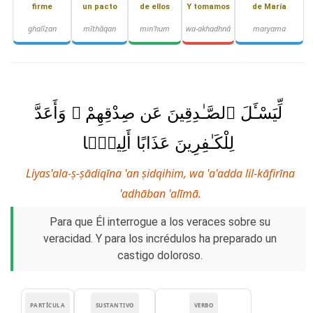
firme
un pacto
de ellos
Y tomamos
de María
ghalīẓan
mīthāqan
min'hum
wa-akhadhnā
maryama
لِّيَسْـَٔلَ ٱلصَّـٰدِقِينَ عَن صِدْقِهِمْ ۚ وَأَعَدَّ
لِلْكَـٰفِرِينَ عَذَابًا أَلِيمًۭا
Liyas'ala-ṣ-ṣādiqīna 'an ṣidqihim, wa 'a'adda lil-kāfirīna
'adhāban 'alīmā.
Para que Él interrogue a los veraces sobre su
veracidad. Y para los incrédulos ha preparado un
castigo doloroso.
PARTÍCULA
SUSTANTIVO
VERBO