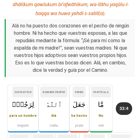
dhālikum qawlukum bi'afwāhikum, wa-llāhu yaqūlu-l-
ḥaqqa wa huwa yahdi-s-sabīl(a).
Alá no ha puesto dos corazones en el pecho de ningún
hombre. Ni ha hecho que vuestras esposas, a las que
repudiáis mediante la fórmula: “¡Sé para mí como la
espalda de mi madre!”, sean vuestras madres. Ni que
vuestros hijos adoptivos sean vuestros propios hijos.
Eso es lo que vuestras bocas dicen. Alá, en cambio,
dice la verdad y guía por el Camino.
SUSTANTIVO
NOMBRE PROPIO
VERBO
PARTÍCULA
مَّا
جَعَلَ
ٱللَّهُ
لِرَجُلٍۢ
33:4
para un hombre
Alá
ha hecho
No
lirajulin
l-lahu
jaʿala
mā