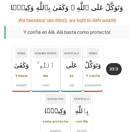
وَتَوَكَّلْ عَلَى ٱللَّهِ ۚ وَكَفَىٰ بِٱللَّهِ وَكِيلًۭا
Wa tawakkal 'ala-llāh(i), wa kafā bi-llāhi wakīlā.
Y confía en Alá. Alá basta como protector.
VERBO
NOMBRE PROPIO
PARTÍCULA
VERBO
وَتَوَكَّلْ
عَلَى
ٱللَّهِ ۚ
وَكَفَىٰ
33:3
Y basta
Alá
en
Y confía
wakafā
l-lahi
ʿalā
watawakkal
SUSTANTIVO
PARTÍCULA
بِٱللَّهِ
وَكِيلًۭا
como protector
con Alá
wakīlan
bil-lahi