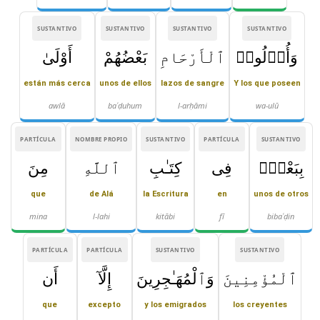
SUSTANTIVO
SUSTANTIVO
SUSTANTIVO
SUSTANTIVO
وَأُو۟لُوا۟
ٱلْأَرْحَامِ
بَعْضُهُمْ
أَوْلَىٰ
están más cerca
unos de ellos
lazos de sangre
Y los que poseen
awlā
baʿḍuhum
l-arḥāmi
wa-ulū
PARTÍCULA
NOMBRE PROPIO
SUSTANTIVO
PARTÍCULA
SUSTANTIVO
بِبَعْضٍۢ
فِى
كِتَـٰبِ
ٱللَّهِ
مِنَ
que
de Alá
la Escritura
en
unos de otros
mina
l-lahi
kitābi
fī
bibaʿḍin
PARTÍCULA
PARTÍCULA
SUSTANTIVO
SUSTANTIVO
ٱلْمُؤْمِنِينَ
وَٱلْمُهَـٰجِرِينَ
إِلَّآ
أَن
que
excepto
y los emigrados
los creyentes