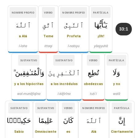
NOMBRE PROPIO
VERBO
NOMBRE PROPIO
PARTÍCULA
يَـٰٓأَيُّهَا
ٱلنَّبِىُّ
ٱتَّقِ
ٱللَّهَ
33:1
a Alá
Teme
Profeta
¡Oh!
l-laha
ittaqi
l-nabiyu
yāayyuhā
SUSTANTIVO
SUSTANTIVO
VERBO
PARTÍCULA
وَلَا
تُطِعِ
ٱلْكَـٰفِرِينَ
وَٱلْمُنَـٰفِقِينَ ۗ
y a los hipócritas
a los incrédulos
obedezcas
y no
wal-munāfiqīna
l-kāfirīna
tuṭiʿi
walā
SUSTANTIVO
SUSTANTIVO
VERBO
NOMBRE PROPIO
PARTÍCULA
إِنَّ
ٱللَّهَ
كَانَ
عَلِيمًا
حَكِيمًۭا
Sabio
Omnisciente
es
Alá
Ciertamente