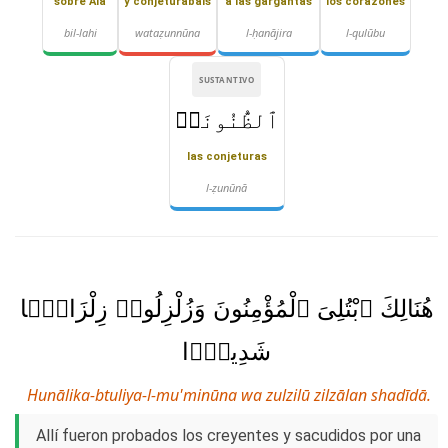
sobre Alá
y conjeturabais
a las gargantas
los corazones
bil-lahi
wataẓunnūna
l-ḥanājira
l-qulūbu
SUSTANTIVO
ٱلظُّنُونَا۠
las conjeturas
l-ẓunūnā
هُنَالِكَ ٱبْتُلِىَ ٱلْمُؤْمِنُونَ وَزُلْزِلُوا۟ زِلْزَالًۭا
شَدِيدًۭا
Hunālika-btuliya-l-mu'minūna wa zulzilū zilzālan shadīdā.
Allí fueron probados los creyentes y sacudidos por una