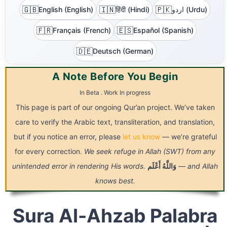
🇬🇧
🇮🇳
🇵🇰
English (English)
हिंदी (Hindi)
اردو (Urdu)
🇫🇷
🇪🇸
Français (French)
Español (Spanish)
🇩🇪
Deutsch (German)
A Note Before You Begin
In Beta . Work In progress
This page is part of our ongoing Qur’an project. We’ve taken
care to verify the Arabic text, transliteration, and translation,
but if you notice an error, please
let us know
— we’re grateful
for every correction.
We seek refuge in Allah (SWT) from any
unintended error in rendering His words.
أَعْلَم
وَاللَّهُ
— and Allah
knows best.
Sura Al-Ahzab Palabra