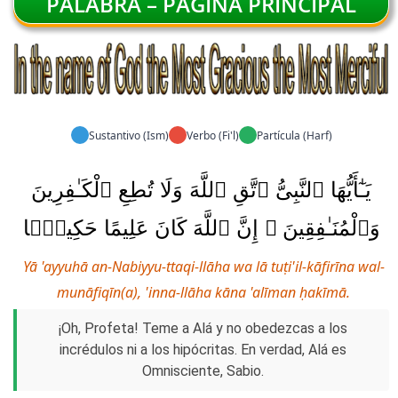
PALABRA – PÁGINA PRINCIPAL
Sustantivo (Ism)
Verbo (Fi'l)
Partícula (Harf)
يَـٰٓأَيُّهَا ٱلنَّبِىُّ ٱتَّقِ ٱللَّهَ وَلَا تُطِعِ ٱلْكَـٰفِرِينَ
وَٱلْمُنَـٰفِقِينَ ۗ إِنَّ ٱللَّهَ كَانَ عَلِيمًا حَكِيمًۭا
Yā 'ayyuhā an-Nabiyyu-ttaqi-llāha wa lā tuṭi'il-kāfirīna wal-
munāfiqīn(a), 'inna-llāha kāna 'alīman ḥakīmā.
¡Oh, Profeta! Teme a Alá y no obedezcas a los
incrédulos ni a los hipócritas. En verdad, Alá es
Omnisciente, Sabio.