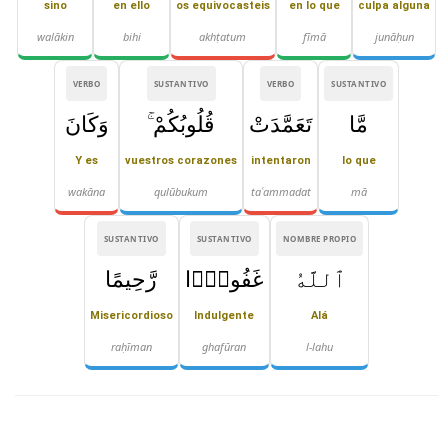
sino
en ello
os equivocasteis
en lo que
culpa alguna
walākin
bihi
akhṭatum
fīmā
junāḥun
VERBO
SUSTANTIVO
VERBO
SUSTANTIVO
مَّا
تَعَمَّدَتْ
قُلُوبُكُمْ ۚ
وَكَانَ
Y es
vuestros corazones
intentaron
lo que
wakāna
qulūbukum
taʿammadat
mā
SUSTANTIVO
SUSTANTIVO
NOMBRE PROPIO
ٱللَّهُ
غَفُورًۭا
رَّحِيمًا
Misericordioso
Indulgente
Alá
raḥīman
ghafūran
l-lahu