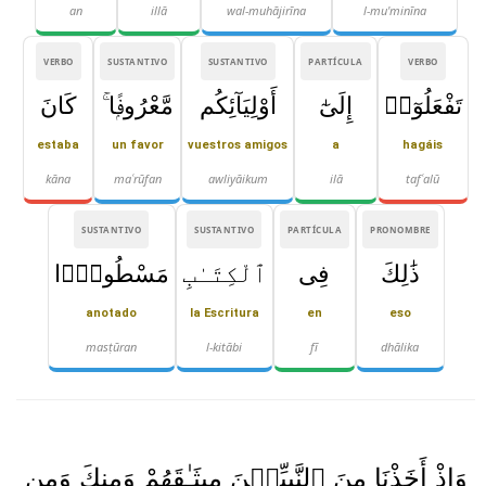
an
illā
wal-muhājirīna
l-mu'minīna
VERBO
SUSTANTIVO
SUSTANTIVO
PARTÍCULA
VERBO
تَفْعَلُوٓا۟
إِلَىٰٓ
أَوْلِيَآئِكُم
مَّعْرُوفًۭا ۚ
كَانَ
estaba
un favor
vuestros amigos
a
hagáis
kāna
maʿrūfan
awliyāikum
ilā
tafʿalū
SUSTANTIVO
SUSTANTIVO
PARTÍCULA
PRONOMBRE
ذَٰلِكَ
فِى
ٱلْكِتَـٰبِ
مَسْطُورًۭا
anotado
la Escritura
en
eso
masṭūran
l-kitābi
fī
dhālika
وَإِذْ أَخَذْنَا مِنَ ٱلنَّبِيِّـۧنَ مِيثَـٰقَهُمْ وَمِنكَ وَمِن