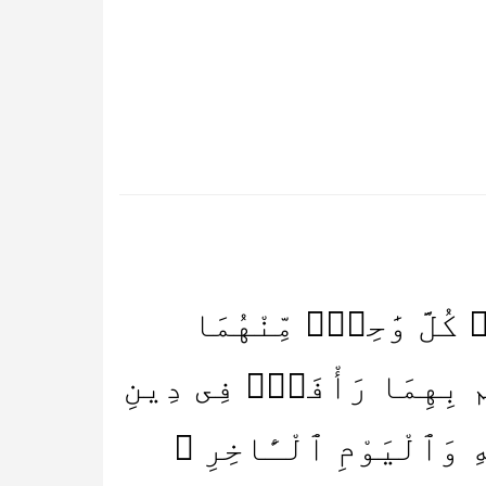
ُلَّ وَٰحِدٍۢ مِّنْهُمَا
م بِهِمَا رَأْفَةٌۭ فِى دِينِ
َهِ وَٱلْيَوْمِ ٱلْـَٔاخِرِ