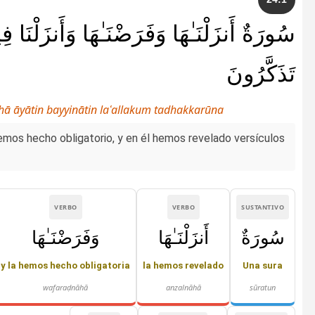
سُورَةٌ أَنزَلْنَـٰهَا وَفَرَضْنَـٰهَا وَأَنزَلْنَا فِ
تَذَكَّرُونَ
ā āyātin bayyinātin laʿallakum tadhakkarūna
emos hecho obligatorio, y en él hemos revelado versículos
VERBO
VERBO
SUSTANTIVO
سُورَةٌ
أَنزَلْنَـٰهَا
وَفَرَضْنَـٰهَا
y la hemos hecho obligatoria
la hemos revelado
Una sura
wafaraḍnāhā
anzalnāhā
sūratun