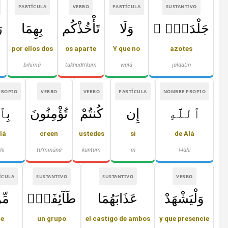
PARTÍCULA
VERBO
PARTÍCULA
SUSTANTIVO
جَلْدَةٍۢ ۖ
وَلَا
تَأْخُذْكُم
بِهِمَا
ر
n
por ellos dos
os aparte
Y que no
azotes
bihimā
takhudh'kum
walā
jaldatin
PROPIO
VERBO
VERBO
PARTÍCULA
NOMBRE PROPIO
ٱللَّهِ
إِن
كُنتُمْ
تُؤْمِنُونَ
بِٱل
lá
creen
ustedes
si
de Alá
ahi
tu'minūna
kuntum
in
l-lahi
ÍCULA
SUSTANTIVO
SUSTANTIVO
VERBO
وَلْيَشْهَدْ
عَذَابَهُمَا
طَآئِفَةٌۭ
مِّ
de
un grupo
el castigo de ambos
y que presencie