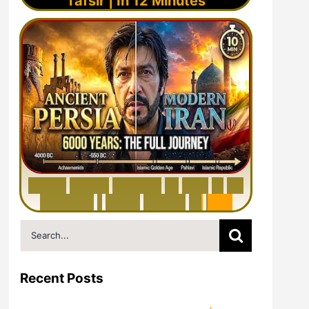
Tafsir | In 12 Minutes
6
0
0
0
Y
e
a
r
s
H
i
s
t
o
r
y
o
f
I
r
a
n
i
n
1
0
M
i
n
u
t
e
s
|
F
r
o
m
P
e
r
s
i
a
t
o
I
r
a
n
Search
for:
Recent Posts