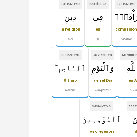
SUSTANTIVO
PARTÍCULA
SUSTANTIVO
َأْفَةٌۭ
فِى
دِينِ
la religión
en
compasió
dīni
fī
rafatun
SUSTANTIVO
SUSTANTIVO
NOMBRE 
لَّهِ
وَٱلْيَوْمِ
ٱلْـَٔاخِرِ ۖ
Último
y en el Día
en A
l-ākhiri
wal-yawmi
bil-l
SUSTANTIVO
PART
نَ
ٱلْمُؤْمِنِينَ
los creyentes