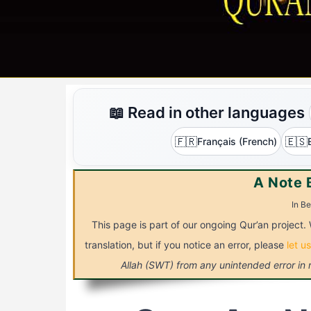
📖 Read in other languages
🇫🇷
🇪🇸
Français (French)
A Note 
In Be
This page is part of our ongoing Qur’an project. 
translation, but if you notice an error, please
let u
Allah (SWT) from any unintended error in