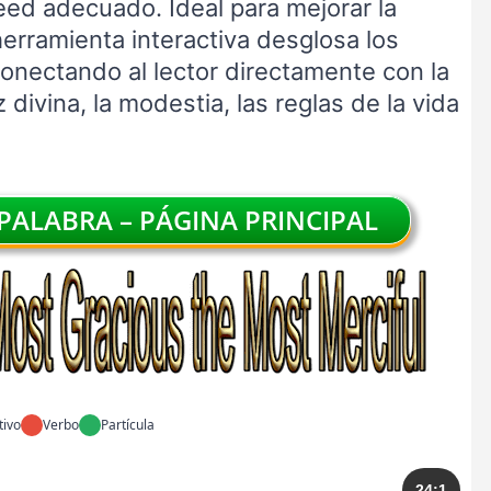
weed adecuado. Ideal para mejorar la
herramienta interactiva desglosa los
conectando al lector directamente con la
 divina, la modestia, las reglas de la vida
ALABRA – PÁGINA PRINCIPAL
tivo
Verbo
Partícula
24:1