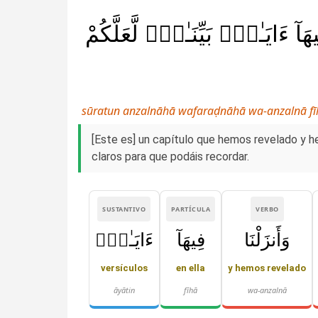
يهَآ ءَايَـٰتٍۭ بَيِّنَـٰتٍۢ لَّعَلَّكُمْ
sūratun anzalnāhā wafaraḍnāhā wa-anzalnā fīh
[Este es] un capítulo que hemos revelado y h
claros para que podáis recordar.
SUSTANTIVO
PARTÍCULA
VERBO
وَأَنزَلْنَا
فِيهَآ
ءَايَـٰتٍۭ
versículos
en ella
y hemos revelado
āyātin
fīhā
wa-anzalnā