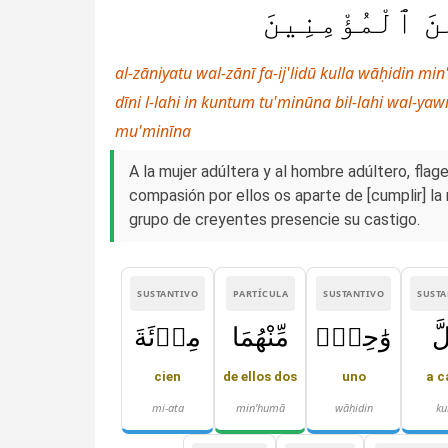
نَ ٱلْمُؤْمِنِينَ
al-zāniyatu wal-zānī fa-ij'lidū kulla wāḥidin m
dīni l-lahi in kuntum tu'minūna bil-lahi wal-y
mu'minīna
A la mujer adúltera y al hombre adúltero, flag
compasión por ellos os aparte de [cumplir] la r
grupo de creyentes presencie su castigo.
SUSTANTIVO
PARTÍCULA
SUSTANTIVO
SUSTA
َّ
وَٰحِدٍۢ
مِّنْهُمَا
مِا۟ئَةَ
cien
de ellos dos
uno
a c
mi-ata
min'humā
wāḥidin
ku