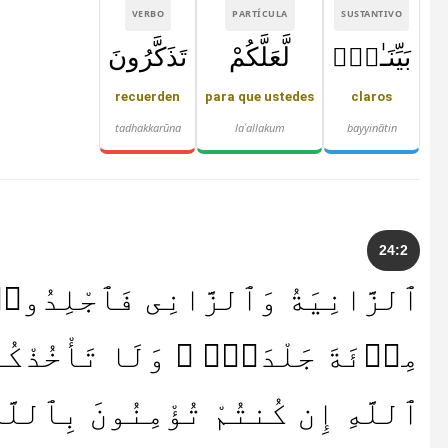
VERBO
PARTÍCULA
SUSTANTIVO
بَيِّنَـٰتٍۭ
لَّعَلَّكُمْ
تَذَكَّرُونَ
recuerden
para que ustedes
claros
tadhakkarūna
laʿallakum
bayyinātin
24:2
ٱلزَّانِيَةُ وَٱلزَّانِى فَٱجْلِدُوا۟ ك
مِا۟ئَةَ جَلْدَةٍۢ ۖ وَلَا تَأْخُذْكُ
ٱللَّهِ إِن كُنتُمْ تُؤْمِنُونَ بِٱللّ ۖ