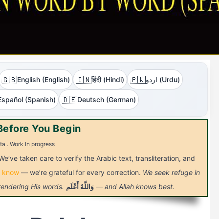
🇬🇧
🇮🇳
🇵🇰
English (English)
हिंदी (Hindi)
اردو (Urdu)
🇩🇪
Español (Spanish)
Deutsch (German)
Before You Begin
ta . Work In progress
We’ve taken care to verify the Arabic text, transliteration, and
s know
— we’re grateful for every correction.
We seek refuge in
 rendering His words.
أَعْلَم
وَاللَّهُ
— and Allah knows best.