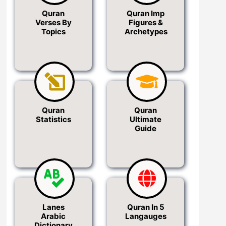
Quran
Quran Imp
Verses By
Figures &
Topics
Archetypes
Quran
Quran
Statistics
Ultimate
Guide
Lanes
Quran In 5
Arabic
Langauges
Dictionary