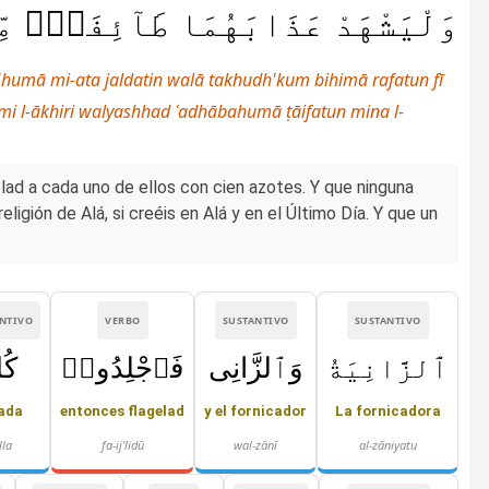
وَلْيَشْهَدْ عَذَابَهُمَا طَآئِفَةٌۭ مِّ
in'humā mi-ata jaldatin walā takhudh'kum bihimā rafatun fī
awmi l-ākhiri walyashhad ʿadhābahumā ṭāifatun mina l-
elad a cada uno de ellos con cien azotes. Y que ninguna
eligión de Alá, si creéis en Alá y en el Último Día. Y que un
NTIVO
VERBO
SUSTANTIVO
SUSTANTIVO
ٱلزَّانِيَةُ
وَٱلزَّانِى
فَٱجْلِدُوا۟
كُل
ada
entonces flagelad
y el fornicador
La fornicadora
lla
fa-ij'lidū
wal-zānī
al-zāniyatu