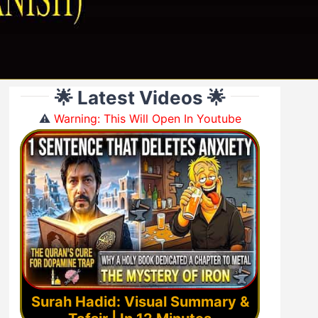
🌟 Latest Videos 🌟
⚠️
Warning: This Will Open In Youtube
Surah Hadid: Visual Summary &