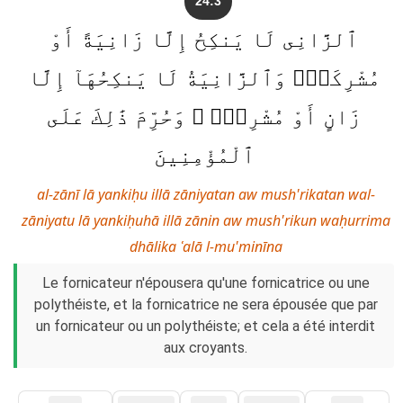
24:3
ٱلزَّانِى لَا يَنكِحُ إِلَّا زَانِيَةً أَوْ
مُشْرِكَةًۭ وَٱلزَّانِيَةُ لَا يَنكِحُهَآ إِلَّا
زَانٍ أَوْ مُشْرِكٌۭ ۚ وَحُرِّمَ ذَٰلِكَ عَلَى
ٱلْمُؤْمِنِينَ
al-zānī lā yankiḥu illā zāniyatan aw mush'rikatan wal-
zāniyatu lā yankiḥuhā illā zānin aw mush'rikun waḥurrima
dhālika ʿalā l-mu'minīna
Le fornicateur n'épousera qu'une fornicatrice ou une
polythéiste, et la fornicatrice ne sera épousée que par
un fornicateur ou un polythéiste; et cela a été interdit
aux croyants.