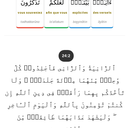
ءَايَـٰتٍۭ
بَيِّنَـٰتٍۢ
لَّعَلَّكُمْ
تَذَكَّرُونَ
vous souveniez
afin que vous
explicites
des versets
tadhakkarūna
laʿallakum
bayyinātin
āyātin
24:2
ٱلزَّانِيَةُ وَٱلزَّانِى فَٱجْلِدُوا۟ كُلَّ
وَٰحِدٍۢ مِّنْهُمَا مِا۟ئَةَ جَلْدَةٍۢ ۖ وَلَا
تَأْخُذْكُم بِهِمَا رَأْفَةٌۭ فِى دِينِ ٱللَّهِ إِن
كُنتُمْ تُؤْمِنُونَ بِٱللَّهِ وَٱلْيَوْمِ ٱلْـَٔاخِرِ
ۖ وَلْيَشْهَدْ عَذَابَهُمَا طَآئِفَةٌۭ مِّنَ