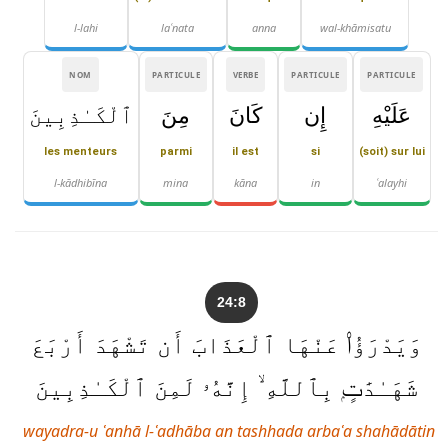
l-lahi
laʿnata
anna
wal-khāmisatu
NOM
PARTICULE
VERBE
PARTICULE
PARTICULE
عَلَيْهِ
إِن
كَانَ
مِنَ
ٱلْكَـٰذِبِينَ
les menteurs
parmi
il est
si
(soit) sur lui
l-kādhibīna
mina
kāna
in
ʿalayhi
24:8
وَيَدْرَؤُا۟ عَنْهَا ٱلْعَذَابَ أَن تَشْهَدَ أَرْبَعَ
شَهَـٰدَٰتٍۭ بِٱللَّهِ ۙ إِنَّهُۥ لَمِنَ ٱلْكَـٰذِبِينَ
wayadra-u ʿanhā l-ʿadhāba an tashhada arbaʿa shahādātin