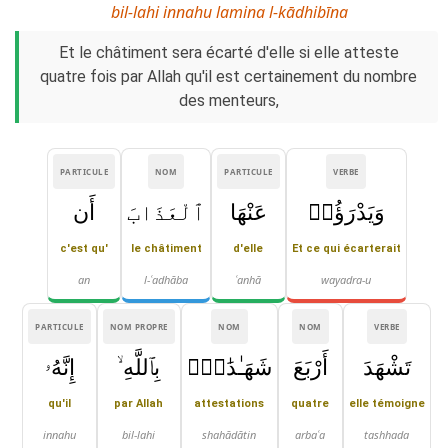
bil-lahi innahu lamina l-kādhibīna
Et le châtiment sera écarté d'elle si elle atteste
quatre fois par Allah qu'il est certainement du nombre
des menteurs,
PARTICULE
NOM
PARTICULE
VERBE
وَيَدْرَؤُا۟
عَنْهَا
ٱلْعَذَابَ
أَن
c'est qu'
le châtiment
d'elle
Et ce qui écarterait
an
l-ʿadhāba
ʿanhā
wayadra-u
PARTICULE
NOM PROPRE
NOM
NOM
VERBE
تَشْهَدَ
أَرْبَعَ
شَهَـٰدَٰتٍۭ
بِٱللَّهِ ۙ
إِنَّهُۥ
qu'il
par Allah
attestations
quatre
elle témoigne
innahu
bil-lahi
shahādātin
arbaʿa
tashhada