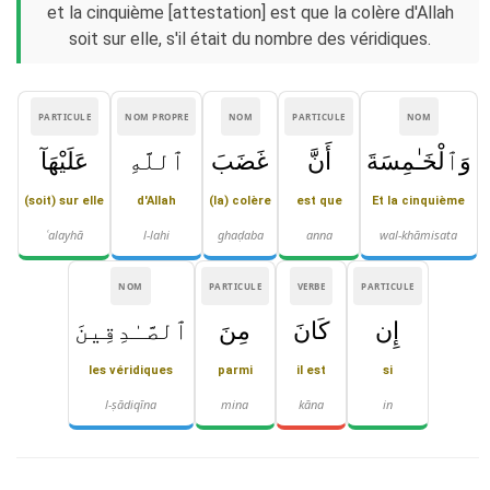
et la cinquième [attestation] est que la colère d'Allah
soit sur elle, s'il était du nombre des véridiques.
PARTICULE
NOM PROPRE
NOM
PARTICULE
NOM
وَٱلْخَـٰمِسَةَ
أَنَّ
غَضَبَ
ٱللَّهِ
عَلَيْهَآ
(soit) sur elle
d'Allah
(la) colère
est que
Et la cinquième
ʿalayhā
l-lahi
ghaḍaba
anna
wal-khāmisata
NOM
PARTICULE
VERBE
PARTICULE
إِن
كَانَ
مِنَ
ٱلصَّـٰدِقِينَ
les véridiques
parmi
il est
si
l-ṣādiqīna
mina
kāna
in