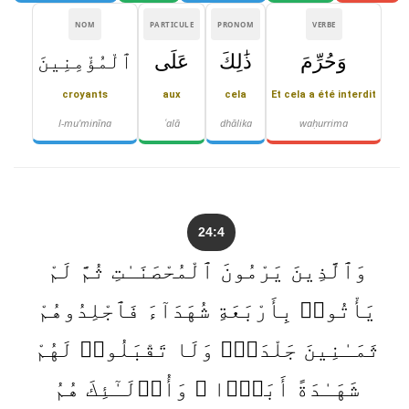
NOM
PARTICULE
PRONOM
VERBE
وَحُرِّمَ
ذَٰلِكَ
عَلَى
ٱلْمُؤْمِنِينَ
croyants
aux
cela
Et cela a été interdit
l-mu'minīna
ʿalā
dhālika
waḥurrima
24:4
وَٱلَّذِينَ يَرْمُونَ ٱلْمُحْصَنَـٰتِ ثُمَّ لَمْ
يَأْتُوا۟ بِأَرْبَعَةِ شُهَدَآءَ فَٱجْلِدُوهُمْ
ثَمَـٰنِينَ جَلْدَةًۭ وَلَا تَقْبَلُوا۟ لَهُمْ
شَهَـٰدَةً أَبَدًۭا ۚ وَأُو۟لَـٰٓئِكَ هُمُ