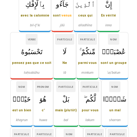
إِنَّ
ٱلَّذِينَ
جَآءُو
بِٱلْإِفْكِ
avec la calomnie
sont
venus
ceux qui
En vérité
bil-if'ki
jāū
alladhīna
inna
VERBE
PARTICULE
PARTICULE
NOM
عُصْبَةٌۭ
مِّنكُمْ ۚ
لَا
تَحْسَبُوهُ
pensez pas que ce soit
Ne
parmi vous
sont un groupe
taḥsabūhu
lā
minkum
ʿuṣ'batun
NOM
PRONOM
PARTICULE
PARTICULE
NOM
شَرًّۭا
لَّكُم ۖ
بَلْ
هُوَ
خَيْرٌۭ
est un bien
c'
mais (plutôt)
pour vous
un mal
khayrun
huwa
bal
lakum
sharran
PARTICULE
PARTICULE
NOM
PARTICULE
PARTICULE