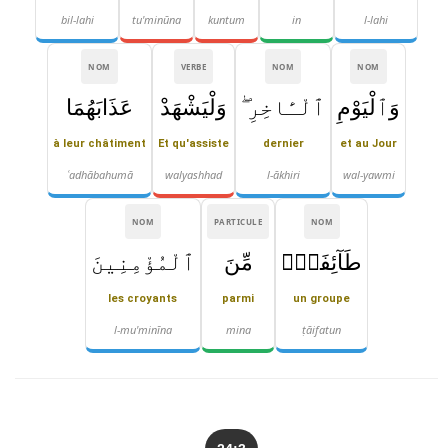
bil-lahi
tu'minūna
kuntum
in
l-lahi
NOM
VERBE
NOM
NOM
وَٱلْيَوْمِ
ٱلْـَٔاخِرِ ۖ
وَلْيَشْهَدْ
عَذَابَهُمَا
à leur châtiment
Et qu'assiste
dernier
et au Jour
ʿadhābahumā
walyashhad
l-ākhiri
wal-yawmi
NOM
PARTICULE
NOM
طَآئِفَةٌۭ
مِّنَ
ٱلْمُؤْمِنِينَ
les croyants
parmi
un groupe
l-mu'minīna
mina
ṭāifatun