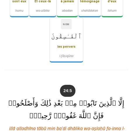
sont eux
Et ceux-là
à jamais
témoignage
d'eux
humu
wa-ulāika
abadan
shahādatan
lahum
NOM
ٱلْفَـٰسِقُونَ
les pervers
l-fāsiqūna
24:5
إِلَّا ٱلَّذِينَ تَابُوا۟ مِنۢ بَعْدِ ذَٰلِكَ وَأَصْلَحُوا۟
فَإِنَّ ٱللَّهَ غَفُورٌۭ رَّحِيمٌۭ
illā alladhīna tābū min baʿdi dhālika wa-aṣlaḥū fa-inna l-