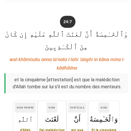
24:7
وَٱلْخَـٰمِسَةُ أَنَّ لَعْنَتَ ٱللَّهِ عَلَيْهِ إِن كَانَ
مِنَ ٱلْكَـٰذِبِينَ
wal-khāmisatu anna laʿnata l-lahi ʿalayhi in kāna mina l-
kādhibīna
et la cinquième [attestation] est que la malédiction
d'Allah tombe sur lui s'il est du nombre des menteurs.
NOM PROPRE
NOM
PARTICULE
NOM
وَٱلْخَـٰمِسَةُ
أَنَّ
لَعْنَتَ
ٱللَّهِ
d'Allah
(la) malédiction
est que
Et la cinquième