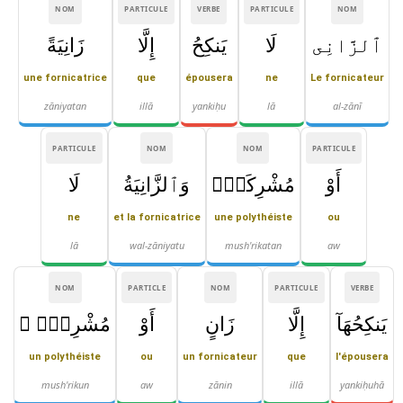
NOM
PARTICULE
VERBE
PARTICULE
NOM
ٱلزَّانِى
لَا
يَنكِحُ
إِلَّا
زَانِيَةً
une fornicatrice
que
épousera
ne
Le fornicateur
zāniyatan
illā
yankiḥu
lā
al-zānī
PARTICULE
NOM
NOM
PARTICULE
أَوْ
مُشْرِكَةًۭ
وَٱلزَّانِيَةُ
لَا
ne
et la fornicatrice
une polythéiste
ou
lā
wal-zāniyatu
mush'rikatan
aw
NOM
PARTICLE
NOM
PARTICULE
VERBE
يَنكِحُهَآ
إِلَّا
زَانٍ
أَوْ
مُشْرِكٌۭ ۚ
un polythéiste
ou
un fornicateur
que
l'épousera
mush'rikun
aw
zānin
illā
yankiḥuhā