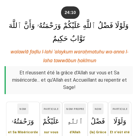
24:10
وَلَوْلَا فَضْلُ ٱللَّهِ عَلَيْكُمْ وَرَحْمَتُهُۥ وَأَنَّ ٱللَّهَ
تَوَّابٌ حَكِيمٌ
walawlā faḍlu l-lahi ʿalaykum waraḥmatuhu wa-anna l-
laha tawwābun ḥakīmun
Et n'eussent été la grâce d'Allah sur vous et Sa
miséricorde... et qu'Allah est Accueillant au repentir et
Sage!
NOM
PARTICULE
NOM PROPRE
NOM
PARTICULE
وَلَوْلَا
فَضْلُ
ٱللَّهِ
عَلَيْكُمْ
وَرَحْمَتُهُۥ
et Sa Miséricorde
sur vous
d'Allah
(la) Grâce
Et n'eût été