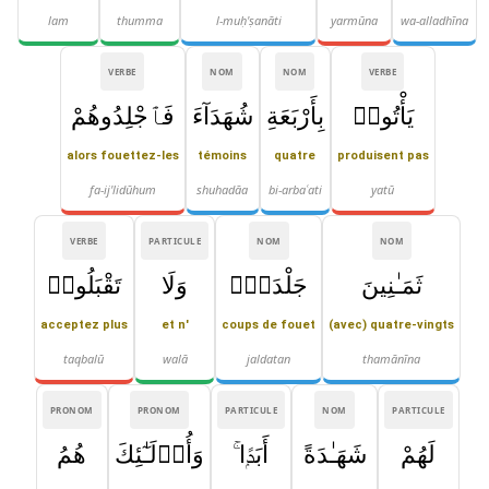
lam
thumma
l-muḥ'ṣanāti
yarmūna
wa-alladhīna
VERBE
NOM
NOM
VERBE
يَأْتُوا۟
بِأَرْبَعَةِ
شُهَدَآءَ
فَٱجْلِدُوهُمْ
alors fouettez-les
témoins
quatre
produisent pas
fa-ij'lidūhum
shuhadāa
bi-arbaʿati
yatū
VERBE
PARTICULE
NOM
NOM
ثَمَـٰنِينَ
جَلْدَةًۭ
وَلَا
تَقْبَلُوا۟
acceptez plus
et n'
coups de fouet
(avec) quatre-vingts
taqbalū
walā
jaldatan
thamānīna
PRONOM
PRONOM
PARTICULE
NOM
PARTICULE
لَهُمْ
شَهَـٰدَةً
أَبَدًۭا ۚ
وَأُو۟لَـٰٓئِكَ
هُمُ