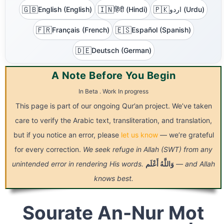
🇬🇧
🇮🇳
🇵🇰
English (English)
हिंदी (Hindi)
اردو (Urdu)
🇫🇷
🇪🇸
Français (French)
Español (Spanish)
🇩🇪
Deutsch (German)
A Note Before You Begin
In Beta . Work In progress
This page is part of our ongoing Qur’an project. We’ve taken
care to verify the Arabic text, transliteration, and translation,
but if you notice an error, please
let us know
— we’re grateful
for every correction.
We seek refuge in Allah (SWT) from any
unintended error in rendering His words.
أَعْلَم
وَاللَّهُ
— and Allah
knows best.
Sourate An-Nur Mot