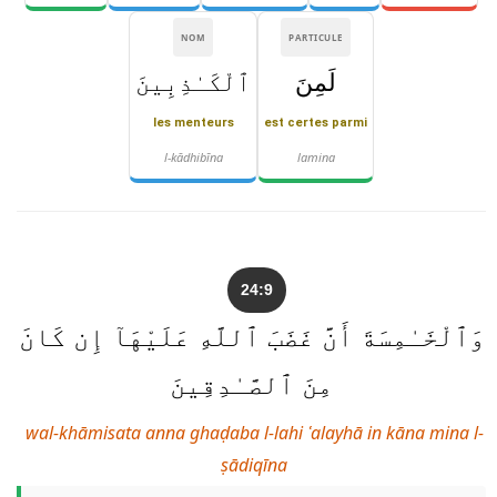
NOM
PARTICULE
لَمِنَ
ٱلْكَـٰذِبِينَ
les menteurs
est certes parmi
l-kādhibīna
lamina
24:9
وَٱلْخَـٰمِسَةَ أَنَّ غَضَبَ ٱللَّهِ عَلَيْهَآ إِن كَانَ
مِنَ ٱلصَّـٰدِقِينَ
wal-khāmisata anna ghaḍaba l-lahi ʿalayhā in kāna mina l-
ṣādiqīna