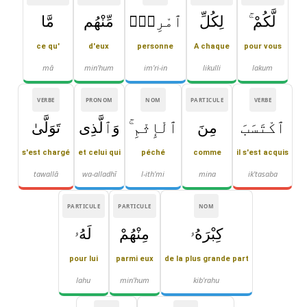
لَّكُمْ ۚ
لِكُلِّ
ٱمْرِئٍۢ
مِّنْهُم
مَّا
ce qu'
d'eux
personne
A chaque
pour vous
mā
min'hum
im'ri-in
likulli
lakum
VERBE
PRONOM
NOM
PARTICULE
VERBE
ٱكْتَسَبَ
مِنَ
ٱلْإِثْمِ ۚ
وَٱلَّذِى
تَوَلَّىٰ
s'est chargé
et celui qui
péché
comme
il s'est acquis
tawallā
wa-alladhī
l-ith'mi
mina
ik'tasaba
PARTICULE
PARTICULE
NOM
كِبْرَهُۥ
مِنْهُمْ
لَهُۥ
pour lui
parmi eux
de la plus grande part
lahu
min'hum
kib'rahu