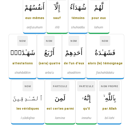
لَّهُمْ
شُهَدَآءُ
إِلَّآ
أَنفُسُهُمْ
eux-mêmes
sauf
témoins
pour eux
anfusuhum
illā
shuhadāu
lahum
NOM
NOM
NOM
NOM
فَشَهَـٰدَةُ
أَحَدِهِمْ
أَرْبَعُ
شَهَـٰدَٰتٍۭ
attestations
(sera) quatre
de l'un d'eux
alors (le) témoignage
shahādātin
arbaʿu
aḥadihim
fashahādatu
NOM
PARTICULE
PARTICULE
NOM PROPRE
بِٱللَّهِ ۙ
إِنَّهُۥ
لَمِنَ
ٱلصَّـٰدِقِينَ
les véridiques
est certes parmi
qu'il
par Allah
l-ṣādiqīna
lamina
innahu
bil-lahi