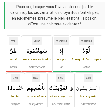
Pourquoi, lorsque vous l'avez entendue [cette
calomnie], les croyants et les croyantes n'ont-ils pas,
en eux-mêmes, présumé le bien, et n'ont-ils pas dit:
«C'est une calomnie évidente»?
VERBE
VERBE
PARTICULE
PARTICULE
لَّوْلَآ
إِذْ
سَمِعْتُمُوهُ
ظَنَّ
pensé
vous l'avez entendue
lorsque
Pourquoi n'ont-ils pas
ẓanna
samiʿ'tumūhu
idh
lawlā
NOM
NOM
NOM
NOM
ٱلْمُؤْمِنُونَ
وَٱلْمُؤْمِنَـٰتُ
بِأَنفُسِهِمْ
خَيْرًۭا
du bien
en eux-mêmes
et les croyantes
les croyants
khayran
bi-anfusihim
wal-mu'minātu
l-mu'minūna