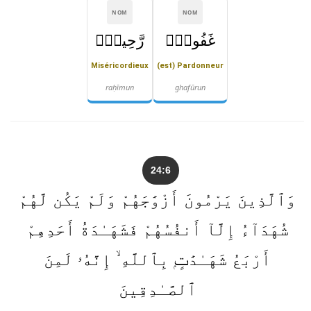
NOM
NOM
غَفُورٌۭ
رَّحِيمٌۭ
Miséricordieux
(est) Pardonneur
raḥīmun
ghafūrun
24:6
وَٱلَّذِينَ يَرْمُونَ أَزْوَٰجَهُمْ وَلَمْ يَكُن لَّهُمْ
شُهَدَآءُ إِلَّآ أَنفُسُهُمْ فَشَهَـٰدَةُ أَحَدِهِمْ
أَرْبَعُ شَهَـٰدَٰتٍۭ بِٱللَّهِ ۙ إِنَّهُۥ لَمِنَ
ٱلصَّـٰدِقِينَ