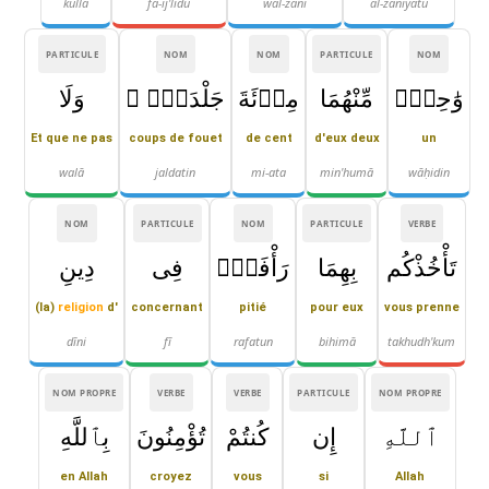
kulla
fa-ij'lidū
wal-zānī
al-zāniyatu
PARTICULE
NOM
NOM
PARTICULE
NOM
وَٰحِدٍۢ
مِّنْهُمَا
مِا۟ئَةَ
جَلْدَةٍۢ ۖ
وَلَا
Et que ne pas
coups de fouet
de cent
d'eux deux
un
walā
jaldatin
mi-ata
min'humā
wāḥidin
NOM
PARTICULE
NOM
PARTICULE
VERBE
تَأْخُذْكُم
بِهِمَا
رَأْفَةٌۭ
فِى
دِينِ
(la)
religion
d'
concernant
pitié
pour eux
vous prenne
dīni
fī
rafatun
bihimā
takhudh'kum
NOM PROPRE
VERBE
VERBE
PARTICULE
NOM PROPRE
ٱللَّهِ
إِن
كُنتُمْ
تُؤْمِنُونَ
بِٱللَّهِ
en Allah
croyez
vous
si
Allah