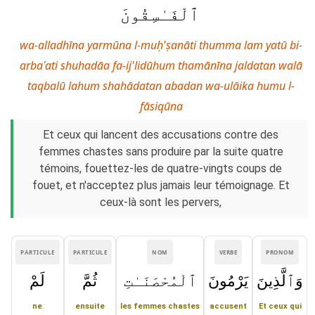
ٱلْفَـٰسِقُونَ
wa-alladhīna yarmūna l-muḥ'ṣanāti thumma lam yatū bi-
arbaʿati shuhadāa fa-ij'lidūhum thamānīna jaldatan walā
taqbalū lahum shahādatan abadan wa-ulāika humu l-
fāsiqūna
Et ceux qui lancent des accusations contre des
femmes chastes sans produire par la suite quatre
témoins, fouettez-les de quatre-vingts coups de
fouet, et n'acceptez plus jamais leur témoignage. Et
ceux-là sont les pervers,
PARTICULE
PARTICULE
NOM
VERBE
PRONOM
وَٱلَّذِينَ
يَرْمُونَ
ٱلْمُحْصَنَـٰتِ
ثُمَّ
لَمْ
ne
ensuite
les femmes chastes
accusent
Et ceux qui