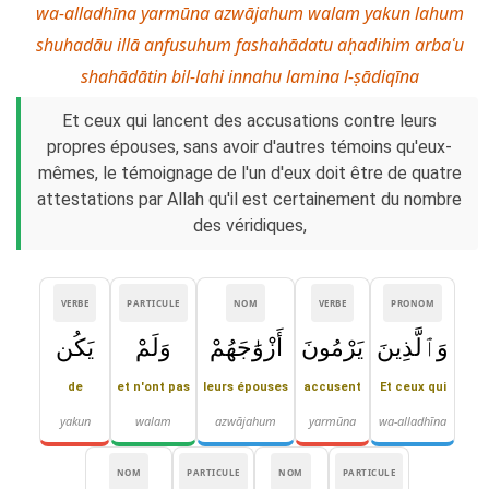
wa-alladhīna yarmūna azwājahum walam yakun lahum
shuhadāu illā anfusuhum fashahādatu aḥadihim arbaʿu
shahādātin bil-lahi innahu lamina l-ṣādiqīna
Et ceux qui lancent des accusations contre leurs
propres épouses, sans avoir d'autres témoins qu'eux-
mêmes, le témoignage de l'un d'eux doit être de quatre
attestations par Allah qu'il est certainement du nombre
des véridiques,
VERBE
PARTICULE
NOM
VERBE
PRONOM
وَٱلَّذِينَ
يَرْمُونَ
أَزْوَٰجَهُمْ
وَلَمْ
يَكُن
de
et n'ont pas
leurs épouses
accusent
Et ceux qui
yakun
walam
azwājahum
yarmūna
wa-alladhīna
NOM
PARTICULE
NOM
PARTICULE