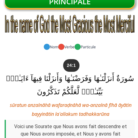
PRINCIPALE
Nom
Verbe
Particule
24:1
سُورَةٌ أَنزَلْنَـٰهَا وَفَرَضْنَـٰهَا وَأَنزَلْنَا فِيهَآ ءَايَـٰتٍۭ
بَيِّنَـٰتٍۢ لَّعَلَّكُمْ تَذَكَّرُونَ
sūratun anzalnāhā wafaraḍnāhā wa-anzalnā fīhā āyātin
bayyinātin laʿallakum tadhakkarūna
Voici une Sourate que Nous avons fait descendre et
que Nous avons imposée, et Nous y avons fait