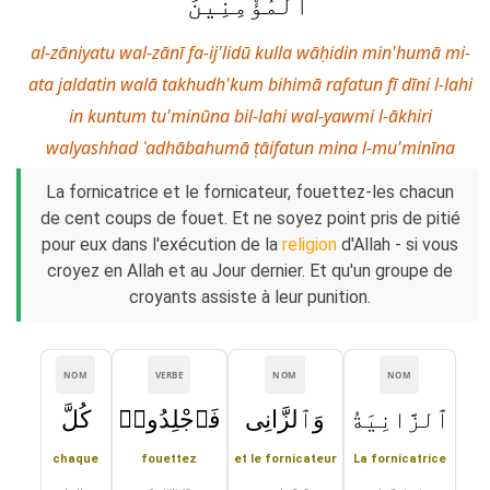
ٱلْمُؤْمِنِينَ
al-zāniyatu wal-zānī fa-ij'lidū kulla wāḥidin min'humā mi-
ata jaldatin walā takhudh'kum bihimā rafatun fī dīni l-lahi
in kuntum tu'minūna bil-lahi wal-yawmi l-ākhiri
walyashhad ʿadhābahumā ṭāifatun mina l-mu'minīna
La fornicatrice et le fornicateur, fouettez-les chacun
de cent coups de fouet. Et ne soyez point pris de pitié
pour eux dans l'exécution de la
religion
d'Allah - si vous
croyez en Allah et au Jour dernier. Et qu'un groupe de
croyants assiste à leur punition.
NOM
VERBE
NOM
NOM
ٱلزَّانِيَةُ
وَٱلزَّانِى
فَٱجْلِدُوا۟
كُلَّ
chaque
fouettez
et le fornicateur
La fornicatrice