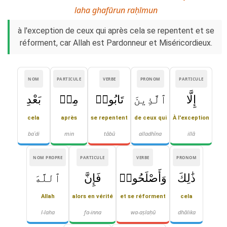
laha ghafūrun raḥīmun
à l'exception de ceux qui après cela se repentent et se
réforment, car Allah est Pardonneur et Miséricordieux.
NOM
PARTICULE
VERBE
PRONOM
PARTICULE
إِلَّا
ٱلَّذِينَ
تَابُوا۟
مِنۢ
بَعْدِ
cela
après
se repentent
de ceux qui
À l'exception
baʿdi
min
tābū
alladhīna
illā
NOM PROPRE
PARTICULE
VERBE
PRONOM
ذَٰلِكَ
وَأَصْلَحُوا۟
فَإِنَّ
ٱللَّهَ
Allah
alors en vérité
et se réforment
cela
l-laha
fa-inna
wa-aṣlaḥū
dhālika