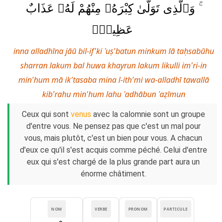
ۚ وَٱلَّذِى تَوَلَّىٰ كِبْرَهُۥ مِنْهُمْ لَهُۥ عَذَابٌ
عَظِيمٌۭ
inna alladhīna jāū bil-if'ki ʿuṣ'batun minkum lā taḥsabūhu
sharran lakum bal huwa khayrun lakum likulli im'ri-in
min'hum mā ik'tasaba mina l-ith'mi wa-alladhī tawallā
kib'rahu min'hum lahu ʿadhābun ʿaẓīmun
Ceux qui sont
venus
avec la calomnie sont un groupe
d'entre vous. Ne pensez pas que c'est un mal pour
vous, mais plutôt, c'est un bien pour vous. A chacun
d'eux ce qu'il s'est acquis comme péché. Celui d'entre
eux qui s'est chargé de la plus grande part aura un
énorme châtiment.
NOM
VERBE
PRONOM
PARTICULE