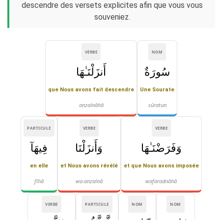
descendre des versets explicites afin que vous vous
souveniez.
VERBE
NOM
سُورَةٌ
أَنزَلْنَـٰهَا
que Nous avons fait descendre
Une Sourate
anzalnāhā
sūratun
PARTICULE
VERBE
VERBE
وَفَرَضْنَـٰهَا
وَأَنزَلْنَا
فِيهَآ
en elle
et Nous avons révélé
et que Nous avons imposée
fīhā
wa-anzalnā
wafaraḍnāhā
VERBE
PARTICULE
NOM
NOM