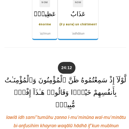
NOM
NOM
عَذَابٌ
عَظِيمٌۭ
énorme
(il y aura) un châtiment
ʿaẓīmun
ʿadhābun
24:12
لَّوْلَآ إِذْ سَمِعْتُمُوهُ ظَنَّ ٱلْمُؤْمِنُونَ وَٱلْمُؤْمِنَـٰتُ
بِأَنفُسِهِمْ خَيْرًۭا وَقَالُوا۟ هَـٰذَآ إِفْكٌۭ
مُّبِينٌۭ
lawlā idh samiʿ'tumūhu ẓanna l-mu'minūna wal-mu'minātu
bi-anfusihim khayran waqālū hādhā if'kun mubīnun