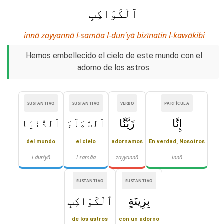
ٱلْكَوَاكِبِ
innā zayyannā l-samāa l-dun'yā bizīnatin l-kawākibi
Hemos embellecido el cielo de este mundo con el
adorno de los astros.
SUSTANTIVO
SUSTANTIVO
VERBO
PARTÍCULA
إِنَّا
زَيَّنَّا
ٱلسَّمَآءَ
ٱلدُّنْيَا
del mundo
el cielo
adornamos
En verdad, Nosotros
l-dun'yā
l-samāa
zayyannā
innā
SUSTANTIVO
SUSTANTIVO
بِزِينَةٍ
ٱلْكَوَاكِبِ
de los astros
con un adorno