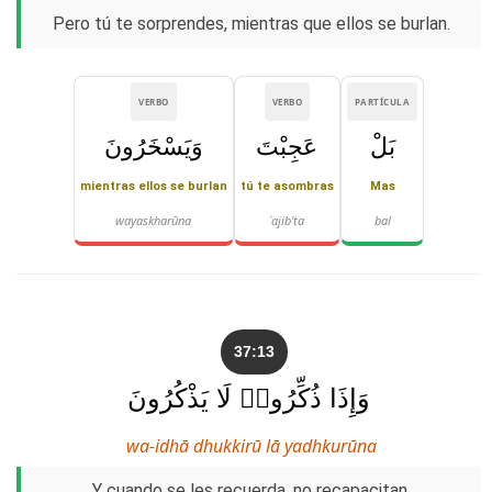
Pero tú te sorprendes, mientras que ellos se burlan.
VERBO
VERBO
PARTÍCULA
بَلْ
عَجِبْتَ
وَيَسْخَرُونَ
mientras ellos se burlan
tú te asombras
Mas
wayaskharūna
ʿajib'ta
bal
37:13
وَإِذَا ذُكِّرُوا۟ لَا يَذْكُرُونَ
wa-idhā dhukkirū lā yadhkurūna
Y cuando se les recuerda, no recapacitan.