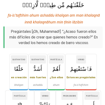
خَلَقْنَـٰهُم مِّن طِينٍۢ لَّازِبٍۭ
fa-is'taftihim ahum ashaddu khalqan am man khalaqnā
innā khalaqnāhum min ṭīnin lāzibin
Pregúntales [¡Oh, Muhammad!]: "¿Acaso fueron ellos
más difíciles de crear que quienes hemos creado?" En
verdad los hemos creado de barro viscoso.
SUSTANTIVO
SUSTANTIVO
PARTÍCULA
VERBO
فَٱسْتَفْتِهِمْ
أَهُمْ
أَشَدُّ
خَلْقًا
en creación
más fuertes
¿Son ellos
Entonces pregúntales
khalqan
ashaddu
ahum
fa-is'taftihim
PARTÍCULA
VERBO
PRONOMBRE
PARTÍCULA