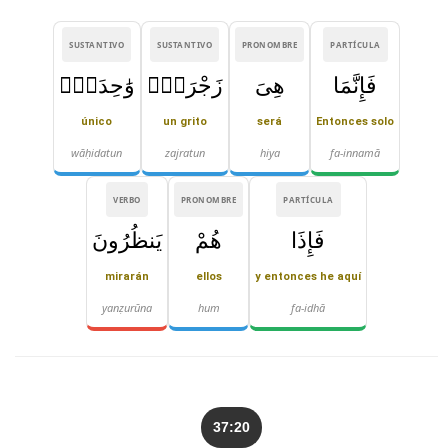
SUSTANTIVO
SUSTANTIVO
PRONOMBRE
PARTÍCULA
فَإِنَّمَا
هِىَ
زَجْرَةٌۭ
وَٰحِدَةٌۭ
único
un grito
será
Entonces solo
wāḥidatun
zajratun
hiya
fa-innamā
VERBO
PRONOMBRE
PARTÍCULA
فَإِذَا
هُمْ
يَنظُرُونَ
mirarán
ellos
y entonces he aquí
yanẓurūna
hum
fa-idhā
37:20