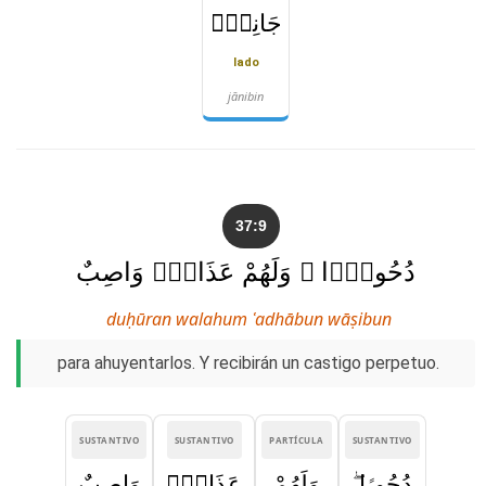
جَانِبٍۢ
lado
jānibin
37:9
دُحُورًۭا ۖ وَلَهُمْ عَذَابٌۭ وَاصِبٌ
duḥūran walahum ʿadhābun wāṣibun
para ahuyentarlos. Y recibirán un castigo perpetuo.
SUSTANTIVO
SUSTANTIVO
PARTÍCULA
SUSTANTIVO
دُحُورًۭا ۖ
وَلَهُمْ
عَذَابٌۭ
وَاصِبٌ