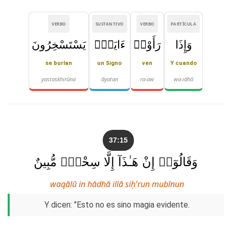
VERBO
SUSTANTIVO
VERBO
PARTÍCULA
وَإِذَا
رَأَوْا۟
ءَايَةًۭ
يَسْتَسْخِرُونَ
se burlan
un Signo
ven
Y cuando
yastaskhirūna
āyatan
ra-aw
wa-idhā
37:15
وَقَالُوٓا۟ إِنْ هَـٰذَآ إِلَّا سِحْرٌۭ مُّبِينٌ
waqālū in hādhā illā siḥ'run mubīnun
Y dicen: "Esto no es sino magia evidente.