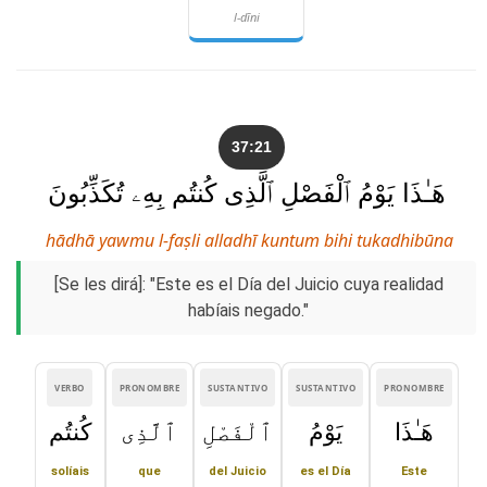
l-dīni
37:21
هَـٰذَا يَوْمُ ٱلْفَصْلِ ٱلَّذِى كُنتُم بِهِۦ تُكَذِّبُونَ
hādhā yawmu l-faṣli alladhī kuntum bihi tukadhibūna
[Se les dirá]: "Este es el Día del Juicio cuya realidad
habíais negado."
VERBO
PRONOMBRE
SUSTANTIVO
SUSTANTIVO
PRONOMBRE
هَـٰذَا
يَوْمُ
ٱلْفَصْلِ
ٱلَّذِى
كُنتُم
solíais
que
del Juicio
es el Día
Este