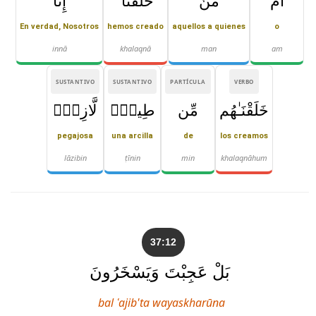
أَم
مَّنْ
خَلَقْنَآ ۚ
إِنَّا
En verdad, Nosotros
hemos creado
aquellos a quienes
o
innā
khalaqnā
man
am
SUSTANTIVO
SUSTANTIVO
PARTÍCULA
VERBO
خَلَقْنَـٰهُم
مِّن
طِينٍۢ
لَّازِبٍۭ
pegajosa
una arcilla
de
los creamos
lāzibin
ṭīnin
min
khalaqnāhum
37:12
بَلْ عَجِبْتَ وَيَسْخَرُونَ
bal ʿajib'ta wayaskharūna