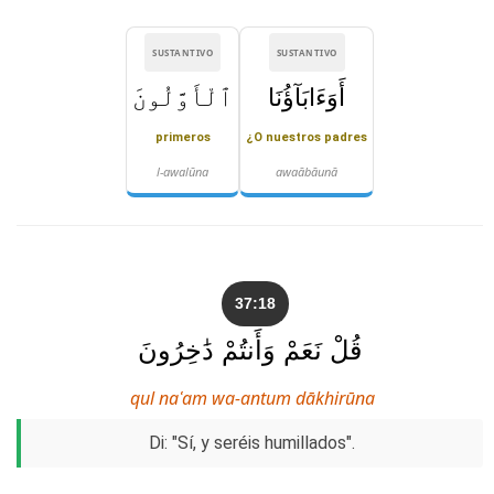
SUSTANTIVO
SUSTANTIVO
أَوَءَابَآؤُنَا
ٱلْأَوَّلُونَ
primeros
¿O nuestros padres
l-awalūna
awaābāunā
37:18
قُلْ نَعَمْ وَأَنتُمْ دَٰخِرُونَ
qul naʿam wa-antum dākhirūna
Di: "Sí, y seréis humillados".