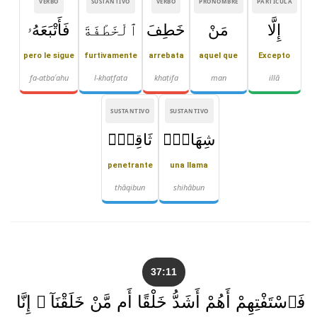
VERBO
SUSTANTIVO
VERBO
PRONOMBRE
PARTÍCULA
إِلَّا
مَنْ
خَطِفَ
ٱلْخَطْفَةَ
فَأَتْبَعَهُۥ
pero le sigue
furtivamente
arrebata
aquel que
Excepto
fa-atbaʿahu
l-khaṭfata
khaṭifa
man
illā
SUSTANTIVO
SUSTANTIVO
شِهَابٌۭ
ثَاقِبٌۭ
penetrante
una llama
thāqibun
shihābun
37:11
فَٱسْتَفْتِهِمْ أَهُمْ أَشَدُّ خَلْقًا أَم مَّنْ خَلَقْنَآ ۚ إِنَّا