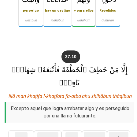
perpetuo
hay un castigo
y para ellos
Repelidos
wāṣibun
ʿadhābun
walahum
duḥūran
37:10
إِلَّا مَنْ خَطِفَ ٱلْخَطْفَةَ فَأَتْبَعَهُۥ شِهَابٌۭ
ثَاقِبٌۭ
illā man khaṭifa l-khaṭfata fa-atbaʿahu shihābun thāqibun
Excepto aquel que logra arrebatar algo y es perseguido
por una llama fulgurante.