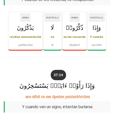
VERBO
PARTÍCULA
VERBO
PARTÍCULA
وَإِذَا
ذُكِّرُوا۟
لَا
يَذْكُرُونَ
reciben amonestación
no
se les recuerda
Y cuando
yadhkurūna
lā
dhukkirū
wa-idhā
37:14
وَإِذَا رَأَوْا۟ ءَايَةًۭ يَسْتَسْخِرُونَ
wa-idhā ra-aw āyatan yastaskhirūna
Y cuando ven un signo, intentan burlarse.