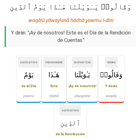
وَقَالُوا۟ يَـٰوَيْلَنَا هَـٰذَا يَوْمُ ٱلدِّينِ
waqālū yāwaylanā hādhā yawmu l-dīni
Y dirán: "¡Ay de nosotros! Este es el Día de la Rendición
de Cuentas."
SUSTANTIVO
PRONOMBRE
SUSTANTIVO
VERBO
وَقَالُوا۟
يَـٰوَيْلَنَا
هَـٰذَا
يَوْمُ
es el Día
Este
¡Ay de nosotros!
Y dirán
yawmu
hādhā
yāwaylanā
waqālū
SUSTANTIVO
ٱلدِّينِ
de la Retribución