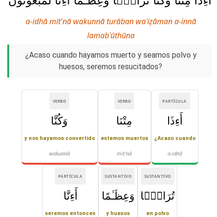
أَءِذَا مِتْنَا وَكُنَّا تُرَابًۭا وَعِظَـٰمًا أَءِنَّا لَمَبْعُوثُونَ
a-idhā mit'nā wakunnā turāban waʿiẓāman a-innā
lamabʿūthūna
¿Acaso cuando hayamos muerto y seamos polvo y
huesos, seremos resucitados?
VERBO
VERBO
PARTÍCULA
أَءِذَا
مِتْنَا
وَكُنَّا
y nos hayamos convertido
estemos muertos
¿Acaso cuando
wakunnā
mit'nā
a-idhā
PARTÍCULA
SUSTANTIVO
SUSTANTIVO
تُرَابًۭا
وَعِظَـٰمًا
أَءِنَّا
seremos entonces
y huesos
en polvo