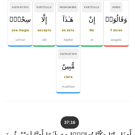
SUSTANTIVO
PARTÍCULA
PRONOMBRE
PARTÍCULA
VERBO
وَقَالُوٓا۟
إِنْ
هَـٰذَآ
إِلَّا
سِحْرٌۭ
una magia
excepto
es esto
No
Y dicen
siḥ'run
illā
hādhā
in
waqālū
SUSTANTIVO
مُّبِينٌ
clara
mubīnun
37:16