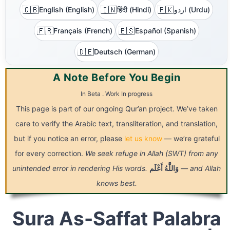
🇬🇧
🇮🇳
🇵🇰
English (English)
हिंदी (Hindi)
اردو (Urdu)
🇫🇷
🇪🇸
Français (French)
Español (Spanish)
🇩🇪
Deutsch (German)
A Note Before You Begin
In Beta . Work In progress
This page is part of our ongoing Qur’an project. We’ve taken
care to verify the Arabic text, transliteration, and translation,
but if you notice an error, please
let us know
— we’re grateful
for every correction.
We seek refuge in Allah (SWT) from any
unintended error in rendering His words.
أَعْلَم
وَاللَّهُ
— and Allah
knows best.
Sura As-Saffat Palabra