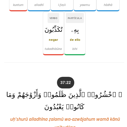
kuntum
alladhī
l-faṣli
yawmu
hādhā
VERBO
PARTÍCULA
بِهِۦ
تُكَذِّبُونَ
negar
de ello
tukadhibūna
bihi
37:22
۞ ٱحْشُرُوا۟ ٱلَّذِينَ ظَلَمُوا۟ وَأَزْوَٰجَهُمْ وَمَا
كَانُوا۟ يَعْبُدُونَ
uḥ'shurū alladhīna ẓalamū wa-azwājahum wamā kānū