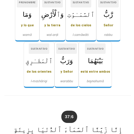
PRONOMBRE
SUSTANTIVO
SUSTANTIVO
SUSTANTIVO
رَّبُّ
ٱلسَّمَـٰوَٰتِ
وَٱلْأَرْضِ
وَمَا
y lo que
y la tierra
de los cielos
Señor
wamā
wal-arḍi
l-samāwāti
rabbu
SUSTANTIVO
SUSTANTIVO
SUSTANTIVO
بَيْنَهُمَا
وَرَبُّ
ٱلْمَشَـٰرِقِ
de los orientes
y Señor
está entre ambos
l-mashāriqi
warabbu
baynahumā
37:6
إِنَّا زَيَّنَّا ٱلسَّمَآءَ ٱلدُّنْيَا بِزِينَةٍ