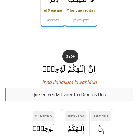
el Mensaje
Y los que recitan
dhik'ran
fal-tāliyāti
37:4
إِنَّ إِلَـٰهَكُمْ لَوَٰحِدٌۭ
inna ilāhakum lawāḥidun
Que en verdad vuestro Dios es Uno.
SUSTANTIVO
SUSTANTIVO
PARTÍCULA
إِنَّ
إِلَـٰهَكُمْ
لَوَٰحِدٌۭ