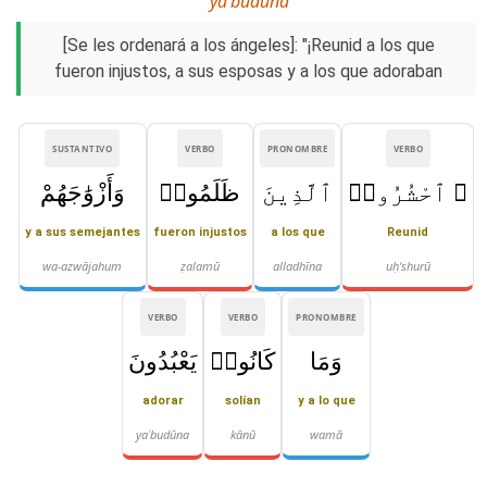
yaʿbudūna
[Se les ordenará a los ángeles]: "¡Reunid a los que
fueron injustos, a sus esposas y a los que adoraban
SUSTANTIVO
VERBO
PRONOMBRE
VERBO
۞ ٱحْشُرُوا۟
ٱلَّذِينَ
ظَلَمُوا۟
وَأَزْوَٰجَهُمْ
y a sus semejantes
fueron injustos
a los que
Reunid
wa-azwājahum
ẓalamū
alladhīna
uḥ'shurū
VERBO
VERBO
PRONOMBRE
وَمَا
كَانُوا۟
يَعْبُدُونَ
adorar
solían
y a lo que
yaʿbudūna
kānū
wamā