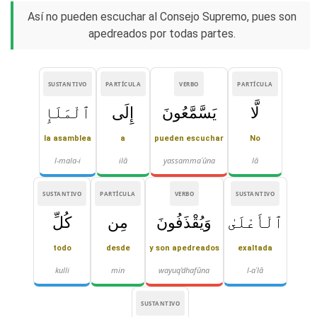
Así no pueden escuchar al Consejo Supremo, pues son
apedreados por todas partes.
SUSTANTIVO
PARTÍCULA
VERBO
PARTÍCULA
لَّا
يَسَّمَّعُونَ
إِلَى
ٱلْمَلَإِ
la asamblea
a
pueden escuchar
No
l-mala-i
ilā
yassammaʿūna
lā
SUSTANTIVO
PARTÍCULA
VERBO
SUSTANTIVO
ٱلْأَعْلَىٰ
وَيُقْذَفُونَ
مِن
كُلِّ
todo
desde
y son apedreados
exaltada
kulli
min
wayuq'dhafūna
l-aʿlā
SUSTANTIVO