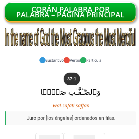
CORÁN PALABRA POR
PALABRA – PÁGINA PRINCIPAL
Sustantivo
Verbo
Partícula
37:1
وَٱلصَّـٰٓفَّـٰتِ صَفًّۭا
wal-ṣāfāti ṣaffan
Juro por [los ángeles] ordenados en filas.