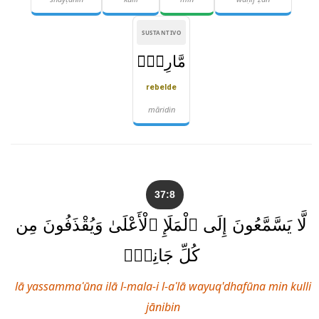
SUSTANTIVO
مَّارِدٍۢ
rebelde
māridin
37:8
لَّا يَسَّمَّعُونَ إِلَى ٱلْمَلَإِ ٱلْأَعْلَىٰ وَيُقْذَفُونَ مِن
كُلِّ جَانِبٍۢ
lā yassammaʿūna ilā l-mala-i l-aʿlā wayuq'dhafūna min kulli
jānibin