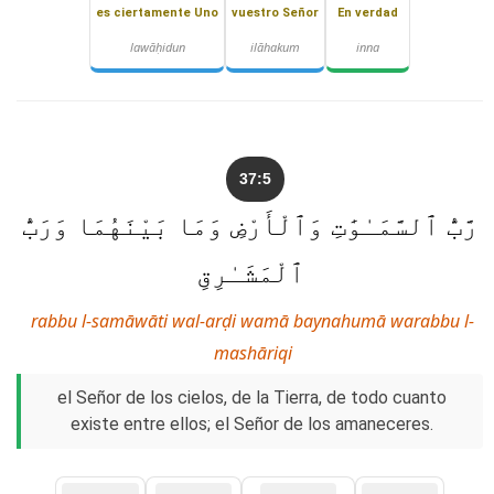
es ciertamente Uno
vuestro Señor
En verdad
lawāḥidun
ilāhakum
inna
37:5
رَّبُّ ٱلسَّمَـٰوَٰتِ وَٱلْأَرْضِ وَمَا بَيْنَهُمَا وَرَبُّ
ٱلْمَشَـٰرِقِ
rabbu l-samāwāti wal-arḍi wamā baynahumā warabbu l-
mashāriqi
el Señor de los cielos, de la Tierra, de todo cuanto
existe entre ellos; el Señor de los amaneceres.