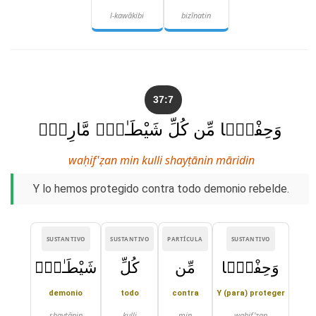
l-kawākibi
bizīnatin
37:7
وَحِفْظًۭا مِّن كُلِّ شَيْطَـٰنٍۢ مَّارِدٍۢ
waḥif'ẓan min kulli shayṭānin māridin
Y lo hemos protegido contra todo demonio rebelde.
SUSTANTIVO
SUSTANTIVO
PARTÍCULA
SUSTANTIVO
وَحِفْظًۭا
مِّن
كُلِّ
شَيْطَـٰنٍۢ
demonio
todo
contra
Y (para) proteger
shayṭānin
kulli
min
waḥif'ẓan