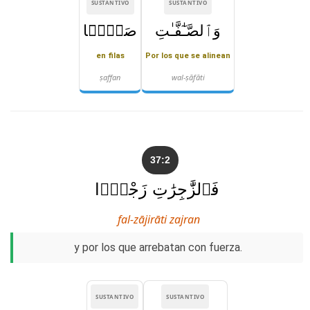
SUSTANTIVO
SUSTANTIVO
وَٱلصَّـٰٓفَّـٰتِ
صَفًّۭا
en filas
Por los que se alinean
ṣaffan
wal-ṣāfāti
37:2
فَٱلزَّٰجِرَٰتِ زَجْرًۭا
fal-zājirāti zajran
y por los que arrebatan con fuerza.
SUSTANTIVO
SUSTANTIVO