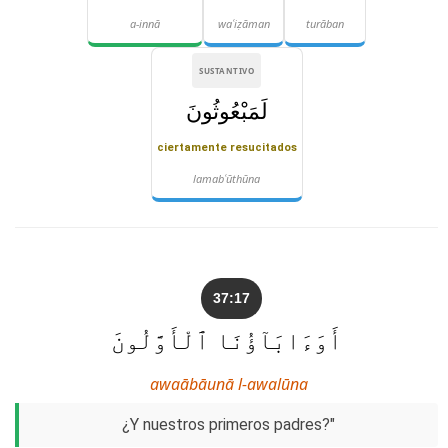
a-innā
waʿiẓāman
turāban
SUSTANTIVO
لَمَبْعُوثُونَ
ciertamente resucitados
lamabʿūthūna
37:17
أَوَءَابَآؤُنَا ٱلْأَوَّلُونَ
awaābāunā l-awalūna
¿Y nuestros primeros padres?"