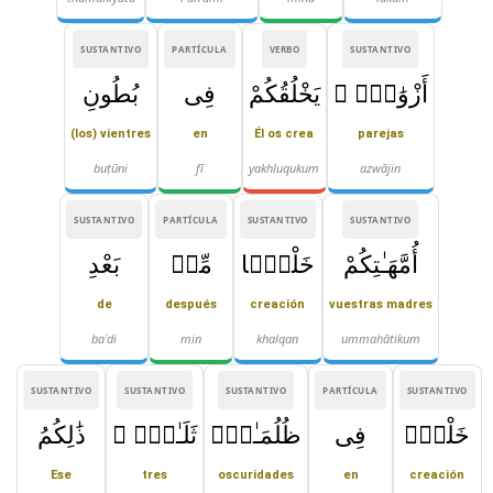
SUSTANTIVO
PARTÍCULA
VERBO
SUSTANTIVO
أَزْوَٰجٍۢ ۚ
يَخْلُقُكُمْ
فِى
بُطُونِ
(los) vientres
en
Él os crea
parejas
buṭūni
fī
yakhluqukum
azwājin
SUSTANTIVO
PARTÍCULA
SUSTANTIVO
SUSTANTIVO
أُمَّهَـٰتِكُمْ
خَلْقًۭا
مِّنۢ
بَعْدِ
de
después
creación
vuestras madres
baʿdi
min
khalqan
ummahātikum
SUSTANTIVO
SUSTANTIVO
SUSTANTIVO
PARTÍCULA
SUSTANTIVO
خَلْقٍۢ
فِى
ظُلُمَـٰتٍۢ
ثَلَـٰثٍۢ ۚ
ذَٰلِكُمُ
Ese
tres
oscuridades
en
creación