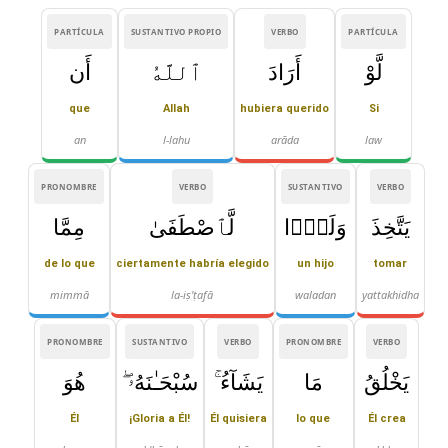
PARTÍCULA
SUSTANTIVO PROPIO
VERBO
PARTÍCULA
لَّوْ
أَرَادَ
ٱللَّهُ
أَن
que
Allah
hubiera querido
Si
an
l-lahu
arāda
law
PRONOMBRE
VERBO
SUSTANTIVO
VERBO
يَتَّخِذَ
وَلَدًۭا
لَّٱصْطَفَىٰ
مِمَّا
de lo que
ciertamente habría elegido
un hijo
tomar
mimmā
la-iṣ'ṭafā
waladan
yattakhidha
PRONOMBRE
SUSTANTIVO
VERBO
PRONOMBRE
VERBO
يَخْلُقُ
مَا
يَشَآءُ ۚ
سُبْحَـٰنَهُۥ ۖ
هُوَ
Él
¡Gloria a Él!
Él quisiera
lo que
Él crea