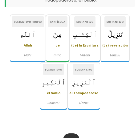
SUSTANTIVO PROPIO
PARTÍCULA
SUSTANTIVO
SUSTANTIVO
تَنزِيلُ
ٱلْكِتَـٰبِ
مِنَ
ٱللَّهِ
Allah
de
(de) la Escritura
(La) revelación
l-lahi
mina
l-kitābi
tanzīlu
SUSTANTIVO
SUSTANTIVO
ٱلْعَزِيزِ
ٱلْحَكِيمِ
el Sabio
el Todopoderoso
l-ḥakīmi
l-ʿazīzi