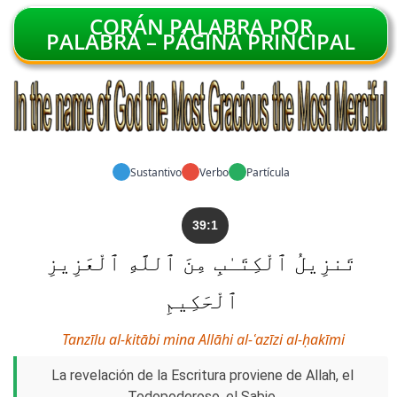
CORÁN PALABRA POR
PALABRA – PÁGINA PRINCIPAL
Sustantivo
Verbo
Partícula
39:1
تَنزِيلُ ٱلْكِتَـٰبِ مِنَ ٱللَّهِ ٱلْعَزِيزِ
ٱلْحَكِيمِ
Tanzīlu al-kitābi mina Allāhi al-ʿazīzi al-ḥakīmi
La revelación de la Escritura proviene de Allah, el
Todopoderoso, el Sabio.