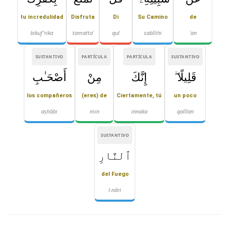
tu incredulidad
Disfruta
Di
Su Camino
de
bikuf'rika
tamattaʿ
qul
sabīlihi
ʿan
SUSTANTIVO
PARTÍCULA
PARTÍCULA
SUSTANTIVO
قَلِيلًا ۖ
إِنَّكَ
مِنْ
أَصْحَـٰبِ
los compañeros
(eres) de
Ciertamente, tú
un poco
aṣḥābi
min
innaka
qalīlan
SUSTANTIVO
ٱلنَّارِ
del Fuego
l-nāri