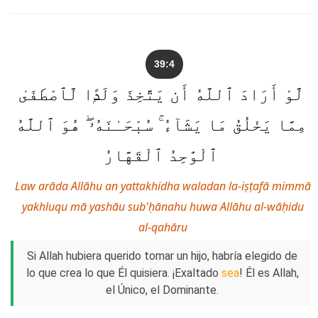
39:4
لَّوْ أَرَادَ ٱللَّهُ أَن يَتَّخِذَ وَلَدًۭا لَّٱصْطَفَىٰ
مِمَّا يَخْلُقُ مَا يَشَآءُ ۚ سُبْحَـٰنَهُۥ ۖ هُوَ ٱللَّهُ
ٱلْوَٰحِدُ ٱلْقَهَّارُ
Law arāda Allāhu an yattakhidha waladan la-iṣṭafā mimmā
yakhluqu mā yashāu sub'ḥānahu huwa Allāhu al-wāḥidu
al-qahāru
Si Allah hubiera querido tomar un hijo, habría elegido de
lo que crea lo que Él quisiera. ¡Exaltado
sea
! Él es Allah,
el Único, el Dominante.