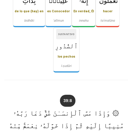
تَعْمَلُونَ ۚ
إِنَّهُۥ
عَلِيمٌۢ
بِذَاتِ
de lo que (hay) en
es Conocedor
En verdad, Él
hacer
bidhāti
ʿalīmun
innahu
taʿmalūna
SUSTANTIVO
ٱلصُّدُورِ
los pechos
l-ṣudūri
39:8
۞ وَإِذَا مَسَّ ٱلْإِنسَـٰنَ ضُرٌّۭ دَعَا رَبَّهُۥ
مُنِيبًا إِلَيْهِ ثُمَّ إِذَا خَوَّلَهُۥ نِعْمَةًۭ مِّنْهُ