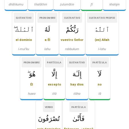
dhālikumu
thalāthin
ẓulumātin
fī
khalqin
SUSTANTIVO
PRONOMBRE
SUSTANTIVO
SUSTANTIVO PROPIO
ٱللَّهُ
رَبُّكُمْ
لَهُ
ٱلْمُلْكُ ۖ
el dominio
a Él
vuestro Señor
(es) Allah
l-mul'ku
lahu
rabbukum
l-lahu
PRONOMBRE
PARTÍCULA
SUSTANTIVO
PARTÍCULA
لَآ
إِلَـٰهَ
إِلَّا
هُوَ ۖ
Él
excepto
hay dios
no
huwa
illā
ilāha
lā
VERBO
PARTÍCULA
فَأَنَّىٰ
تُصْرَفُونَ