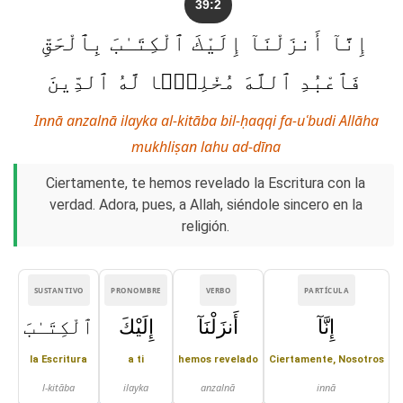
39:2
إِنَّآ أَنزَلْنَآ إِلَيْكَ ٱلْكِتَـٰبَ بِٱلْحَقِّ
فَٱعْبُدِ ٱللَّهَ مُخْلِصًۭا لَّهُ ٱلدِّينَ
Innā anzalnā ilayka al-kitāba bil-ḥaqqi fa-uʿbudi Allāha
mukhliṣan lahu ad-dīna
Ciertamente, te hemos revelado la Escritura con la
verdad. Adora, pues, a Allah, siéndole sincero en la
religión.
SUSTANTIVO
PRONOMBRE
VERBO
PARTÍCULA
إِنَّآ
أَنزَلْنَآ
إِلَيْكَ
ٱلْكِتَـٰبَ
la Escritura
a ti
hemos revelado
Ciertamente, Nosotros
l-kitāba
ilayka
anzalnā
innā