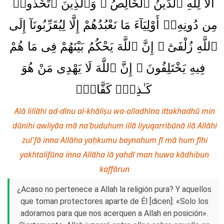
أَلَا لِلَّهِ ٱلدِّينُ ٱلْخَالِصُ ۚ وَٱلَّذِينَ ٱتَّخَذُوا۟
مِن دُونِهِۦٓ أَوْلِيَآءَ مَا نَعْبُدُهُمْ إِلَّا لِيُقَرِّبُونَآ إِلَى
ٱللَّهِ زُلْفَىٰٓ ۚ إِنَّ ٱللَّهَ يَحْكُمُ بَيْنَهُمْ فِى مَا هُمْ
فِيهِ يَخْتَلِفُونَ ۗ إِنَّ ٱللَّهَ لَا يَهْدِى مَنْ هُوَ
كَـٰذِبٌۭ كَفَّارٌۭ
Alā lillāhi ad-dīnu al-khāliṣu wa-alladhīna ittakhadhū min
dūnihi awliyāa mā naʿbuduhum illā liyuqarribūnā ilā Allāhi
zul'fā inna Allāha yaḥkumu baynahum fī mā hum fīhi
yakhtalifūna inna Allāha lā yahdī man huwa kādhibun
kaffārun
¿Acaso no pertenece a Allah la religión pura? Y aquellos
que toman protectores aparte de Él [dicen]: «Solo los
adoramos para que nos acerquen a Allah en posición».