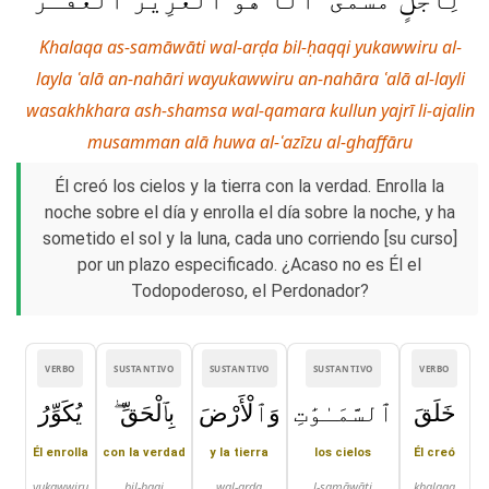
Khalaqa as-samāwāti wal-arḍa bil-ḥaqqi yukawwiru al-
layla ʿalā an-nahāri wayukawwiru an-nahāra ʿalā al-layli
wasakhkhara ash-shamsa wal-qamara kullun yajrī li-ajalin
musamman alā huwa al-ʿazīzu al-ghaffāru
Él creó los cielos y la tierra con la verdad. Enrolla la
noche sobre el día y enrolla el día sobre la noche, y ha
sometido el sol y la luna, cada uno corriendo [su curso]
por un plazo especificado. ¿Acaso no es Él el
Todopoderoso, el Perdonador?
VERBO
SUSTANTIVO
SUSTANTIVO
SUSTANTIVO
VERBO
خَلَقَ
ٱلسَّمَـٰوَٰتِ
وَٱلْأَرْضَ
بِٱلْحَقِّ ۖ
يُكَوِّرُ
Él enrolla
con la verdad
y la tierra
los cielos
Él creó
yukawwiru
bil-ḥaqi
wal-arḍa
l-samāwāti
khalaqa