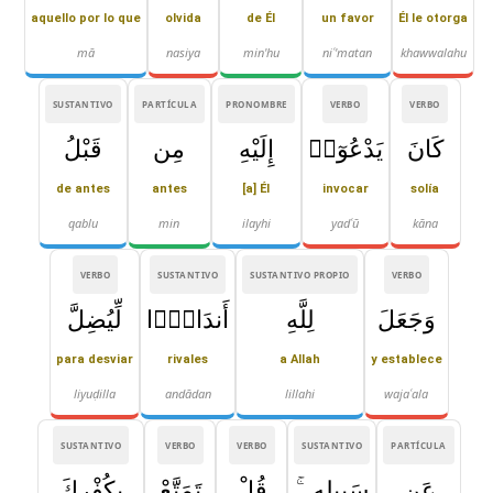
aquello por lo que
olvida
de Él
un favor
Él le otorga
mā
nasiya
min'hu
niʿ'matan
khawwalahu
SUSTANTIVO
PARTÍCULA
PRONOMBRE
VERBO
VERBO
كَانَ
يَدْعُوٓا۟
إِلَيْهِ
مِن
قَبْلُ
de antes
antes
[a] Él
invocar
solía
qablu
min
ilayhi
yadʿū
kāna
VERBO
SUSTANTIVO
SUSTANTIVO PROPIO
VERBO
وَجَعَلَ
لِلَّهِ
أَندَادًۭا
لِّيُضِلَّ
para desviar
rivales
a Allah
y establece
liyuḍilla
andādan
lillahi
wajaʿala
SUSTANTIVO
VERBO
VERBO
SUSTANTIVO
PARTÍCULA
عَن
سَبِيلِهِۦ ۚ
قُلْ
تَمَتَّعْ
بِكُفْرِكَ