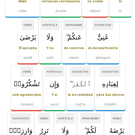
Allah
entonces ciertamente
no creéis
Si
l-laha
fa-inna
takfurū
in
VERBO
PARTÍCULA
PRONOMBRE
SUSTANTIVO
غَنِىٌّ
عَنكُمْ ۖ
وَلَا
يَرْضَىٰ
Él aprueba
Y no
de vosotros
es Autosuficiente
yarḍā
walā
ʿankum
ghaniyyun
VERBO
PARTÍCULA
SUSTANTIVO
SUSTANTIVO
لِعِبَادِهِ
ٱلْكُفْرَ ۖ
وَإِن
تَشْكُرُوا۟
sois agradecidos
Y si
la incredulidad
para Sus siervos
tashkurū
wa-in
l-kuf'ra
liʿibādihi
SUSTANTIVO
VERBO
PARTÍCULA
PRONOMBRE
VERBO
يَرْضَهُ
لَكُمْ ۗ
وَلَا
تَزِرُ
وَازِرَةٌۭ