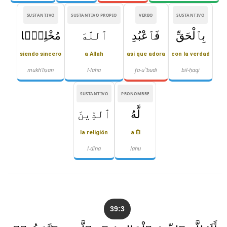
SUSTANTIVO
SUSTANTIVO PROPIO
VERBO
SUSTANTIVO
بِٱلْحَقِّ
فَٱعْبُدِ
ٱللَّهَ
مُخْلِصًۭا
siendo sincero
a Allah
así que adora
con la verdad
mukh'liṣan
l-laha
fa-uʿ'budi
bil-ḥaqi
SUSTANTIVO
PRONOMBRE
لَّهُ
ٱلدِّينَ
la religión
a Él
l-dīna
lahu
39:3