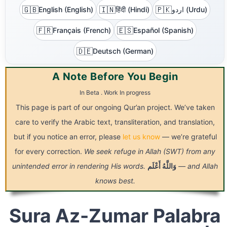
🇬🇧
🇮🇳
🇵🇰
English (English)
हिंदी (Hindi)
اردو (Urdu)
🇫🇷
🇪🇸
Français (French)
Español (Spanish)
🇩🇪
Deutsch (German)
A Note Before You Begin
In Beta . Work In progress
This page is part of our ongoing Qur’an project. We’ve taken
care to verify the Arabic text, transliteration, and translation,
but if you notice an error, please
let us know
— we’re grateful
for every correction.
We seek refuge in Allah (SWT) from any
unintended error in rendering His words.
أَعْلَم
وَاللَّهُ
— and Allah
knows best.
Sura Az-Zumar Palabra