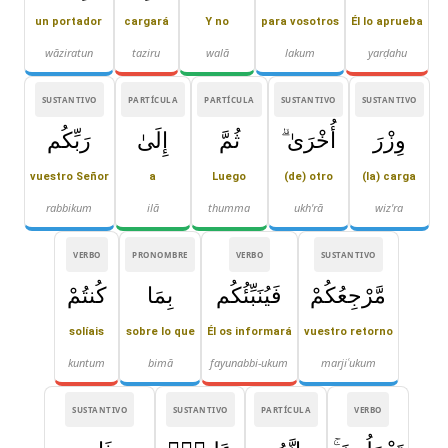
un portador
cargará
Y no
para vosotros
Él lo aprueba
wāziratun
taziru
walā
lakum
yarḍahu
SUSTANTIVO
PARTÍCULA
PARTÍCULA
SUSTANTIVO
SUSTANTIVO
وِزْرَ
أُخْرَىٰ ۗ
ثُمَّ
إِلَىٰ
رَبِّكُم
vuestro Señor
a
Luego
(de) otro
(la) carga
rabbikum
ilā
thumma
ukh'rā
wiz'ra
VERBO
PRONOMBRE
VERBO
SUSTANTIVO
مَّرْجِعُكُمْ
فَيُنَبِّئُكُم
بِمَا
كُنتُمْ
solíais
sobre lo que
Él os informará
vuestro retorno
kuntum
bimā
fayunabbi-ukum
marjiʿukum
SUSTANTIVO
SUSTANTIVO
PARTÍCULA
VERBO