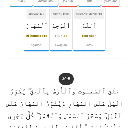
huwa
sub'ḥānahu
yashāu
mā
yakhluqu
SUSTANTIVO
SUSTANTIVO
SUSTANTIVO PROPIO
ٱللَّهُ
ٱلْوَٰحِدُ
ٱلْقَهَّارُ
el Dominante
el Único
(es) Allah
l-qahāru
l-wāḥidu
l-lahu
39:5
خَلَقَ ٱلسَّمَـٰوَٰتِ وَٱلْأَرْضَ بِٱلْحَقِّ ۖ يُكَوِّرُ
ٱلَّيْلَ عَلَى ٱلنَّهَارِ وَيُكَوِّرُ ٱلنَّهَارَ عَلَى
ٱلَّيْلِ ۖ وَسَخَّرَ ٱلشَّمْسَ وَٱلْقَمَرَ ۖ كُلٌّۭ يَجْرِى
لِأَجَلٍۢ مُّسَمًّى ۗ أَلَا هُوَ ٱلْعَزِيزُ ٱلْغَفَّـٰرُ