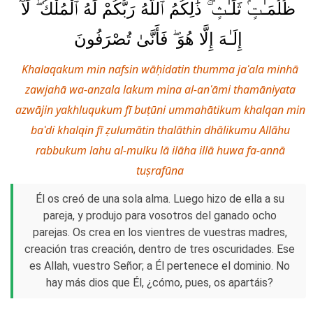
ظُلُمَـٰتٍۢ ثَلَـٰثٍۢ ۚ ذَٰلِكُمُ ٱللَّهُ رَبُّكُمْ لَهُ ٱلْمُلْكُ ۖ لَآ
إِلَـٰهَ إِلَّا هُوَ ۖ فَأَنَّىٰ تُصْرَفُونَ
Khalaqakum min nafsin wāḥidatin thumma jaʿala minhā
zawjahā wa-anzala lakum mina al-anʿāmi thamāniyata
azwājin yakhluqukum fī buṭūni ummahātikum khalqan min
baʿdi khalqin fī ẓulumātin thalāthin dhālikumu Allāhu
rabbukum lahu al-mulku lā ilāha illā huwa fa-annā
tuṣrafūna
Él os creó de una sola alma. Luego hizo de ella a su
pareja, y produjo para vosotros del ganado ocho
parejas. Os crea en los vientres de vuestras madres,
creación tras creación, dentro de tres oscuridades. Ese
es Allah, vuestro Señor; a Él pertenece el dominio. No
hay más dios que Él, ¿cómo, pues, os apartáis?