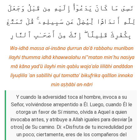
نَسِىَ مَا كَانَ يَدْعُوٓا۟ إِلَيْهِ مِن قَبْلُ وَجَعَلَ
لِلَّهِ أَندَادًۭا لِّيُضِلَّ عَن سَبِيلِهِۦ ۚ قُلْ تَمَتَّعْ
بِكُفْرِكَ قَلِيلًا ۖ إِنَّكَ مِنْ أَصْحَـٰبِ ٱلنَّارِ
Wa-idhā massa al-insāna ḍurrun daʿā rabbahu munīban
ilayhi thumma idhā khawwalahu niʿ'matan min'hu nasiya
mā kāna yadʿū ilayhi min qablu wajaʿala lillāhi andādan
liyuḍilla ʿan sabīlihi qul tamattaʿ bikufrika qalīlan innaka
min aṣḥābi an-nāri
Y cuando la adversidad toca al hombre, invoca a su
Señor, volviéndose arrepentido a Él. Luego, cuando Él le
otorga un favor de Sí mismo, olvida a Aquel a quien
invocaba antes, y atribuye a Allah iguales para desviar [a
otros] de Su camino. Di: «Disfruta de tu incredulidad por
un poco; ciertamente, eres de los compañeros del