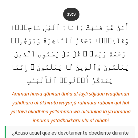
39:9
أَمَّنْ هُوَ قَـٰنِتٌ ءَانَآءَ ٱلَّيْلِ سَاجِدًۭا
وَقَآئِمًۭا يَحْذَرُ ٱلْـَٔاخِرَةَ وَيَرْجُوا۟
رَحْمَةَ رَبِّهِۦ ۗ قُلْ هَلْ يَسْتَوِى ٱلَّذِينَ
يَعْلَمُونَ وَٱلَّذِينَ لَا يَعْلَمُونَ ۗ إِنَّمَا
يَتَذَكَّرُ أُو۟لُوا۟ ٱلْأَلْبَـٰبِ
Amman huwa qānitun ānāa al-layli sājidan waqāiman
yaḥdharu al-ākhirata wayarjū raḥmata rabbihi qul hal
yastawī alladhīna yaʿlamūna wa-alladhīna lā yaʿlamūna
innamā yatadhakkaru ulū al-albābi
¿Acaso aquel que es devotamente obediente durante