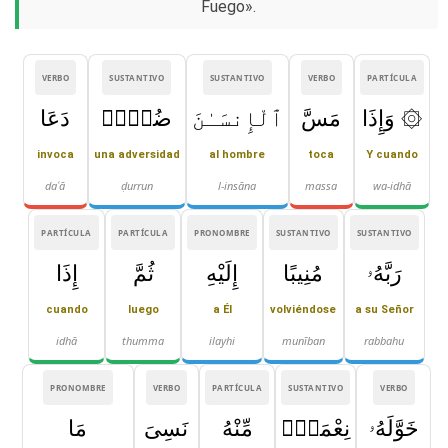
Fuego».
VERBO
SUSTANTIVO
SUSTANTIVO
VERBO
PARTÍCULA
۞ وَإِذَا
مَسَّ
ٱلْإِنسَـٰنَ
ضُرٌّۭ
دَعَا
invoca
una adversidad
al hombre
toca
Y cuando
daʿā
ḍurrun
l-insāna
massa
wa-idhā
PARTÍCULA
PARTÍCULA
PRONOMBRE
SUSTANTIVO
SUSTANTIVO
رَبَّهُۥ
مُنِيبًا
إِلَيْهِ
ثُمَّ
إِذَا
cuando
luego
a Él
volviéndose
a su Señor
idhā
thumma
ilayhi
munīban
rabbahu
PRONOMBRE
VERBO
PARTÍCULA
SUSTANTIVO
VERBO
خَوَّلَهُۥ
نِعْمَةًۭ
مِّنْهُ
نَسِىَ
مَا