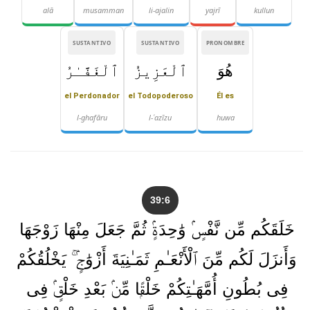
alā
musamman
li-ajalin
yajrī
kullun
SUSTANTIVO
SUSTANTIVO
PRONOMBRE
هُوَ
ٱلْعَزِيزُ
ٱلْغَفَّـٰرُ
el Perdonador
el Todopoderoso
Él es
l-ghafāru
l-ʿazīzu
huwa
39:6
خَلَقَكُم مِّن نَّفْسٍۢ وَٰحِدَةٍۢ ثُمَّ جَعَلَ مِنْهَا زَوْجَهَا
وَأَنزَلَ لَكُم مِّنَ ٱلْأَنْعَـٰمِ ثَمَـٰنِيَةَ أَزْوَٰجٍۢ ۚ يَخْلُقُكُمْ
فِى بُطُونِ أُمَّهَـٰتِكُمْ خَلْقًۭا مِّنۢ بَعْدِ خَلْقٍۢ فِى