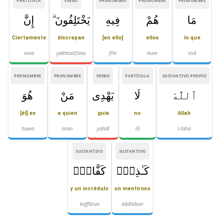
PARTÍCULA
VERBO
PRONOMBRE
PRONOMBRE
PRONOMBRE
مَا
هُمْ
فِيهِ
يَخْتَلِفُونَ ۗ
إِنَّ
Ciertamente
discrepan
[en ello]
ellos
lo que
inna
yakhtalifūna
fīhi
hum
mā
PRONOMBRE
PRONOMBRE
VERBO
PARTÍCULA
SUSTANTIVO PROPIO
ٱللَّهَ
لَا
يَهْدِى
مَنْ
هُوَ
[él] es
a quien
guía
no
Allah
huwa
man
yahdī
lā
l-laha
SUSTANTIVO
SUSTANTIVO
كَـٰذِبٌۭ
كَفَّارٌۭ
y un incrédulo
un mentiroso
kaffārun
kādhibun