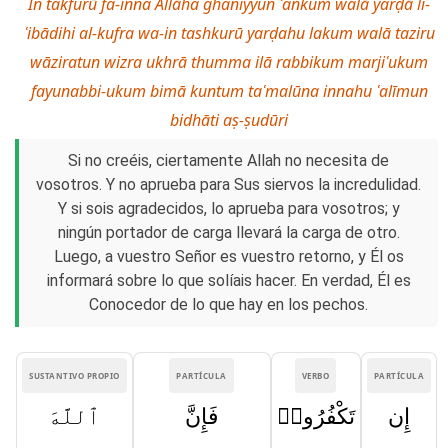
In takfurū fa-inna Allāha ghaniyyun ʿankum walā yarḍā li-
ʿibādihi al-kufra wa-in tashkurū yarḍahu lakum walā taziru
wāziratun wizra ukhrā thumma ilā rabbikum marjiʿukum
fayunabbi-ukum bimā kuntum taʿmalūna innahu ʿalīmun
bidhāti aṣ-ṣudūri
Si no creéis, ciertamente Allah no necesita de
vosotros. Y no aprueba para Sus siervos la incredulidad.
Y si sois agradecidos, lo aprueba para vosotros; y
ningún portador de carga llevará la carga de otro.
Luego, a vuestro Señor es vuestro retorno, y Él os
informará sobre lo que solíais hacer. En verdad, Él es
Conocedor de lo que hay en los pechos.
SUSTANTIVO PROPIO
PARTÍCULA
VERBO
PARTÍCULA
إِن
تَكْفُرُوا۟
فَإِنَّ
ٱللَّهَ