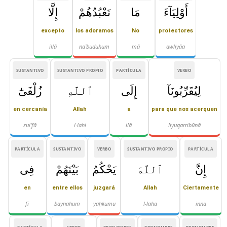
أَوْلِيَآءَ
مَا
نَعْبُدُهُمْ
إِلَّا
excepto
los adoramos
No
protectores
illā
naʿbuduhum
mā
awliyāa
SUSTANTIVO
SUSTANTIVO PROPIO
PARTÍCULA
VERBO
لِيُقَرِّبُونَآ
إِلَى
ٱللَّهِ
زُلْفَىٰٓ
en cercanía
Allah
a
para que nos acerquen
zul'fā
l-lahi
ilā
liyuqarribūnā
PARTÍCULA
SUSTANTIVO
VERBO
SUSTANTIVO PROPIO
PARTÍCULA
إِنَّ
ٱللَّهَ
يَحْكُمُ
بَيْنَهُمْ
فِى
en
entre ellos
juzgará
Allah
Ciertamente
fī
baynahum
yaḥkumu
l-laha
inna