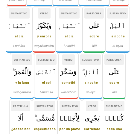
SUSTANTIVO
VERBO
SUSTANTIVO
PARTÍCULA
SUSTANTIVO
ٱلَّيْلَ
عَلَى
ٱلنَّهَارِ
وَيُكَوِّرُ
ٱلنَّهَارَ
el día
y enrolla
el día
sobre
la noche
l-nahāra
wayukawwiru
l-nahāri
ʿalā
al-layla
SUSTANTIVO
SUSTANTIVO
VERBO
SUSTANTIVO
PARTÍCULA
عَلَى
ٱلَّيْلِ ۖ
وَسَخَّرَ
ٱلشَّمْسَ
وَٱلْقَمَرَ ۖ
y la luna
el sol
sometió
la noche
sobre
wal-qamara
l-shamsa
wasakhara
al-layli
ʿalā
PARTÍCULA
SUSTANTIVO
SUSTANTIVO
VERBO
SUSTANTIVO
كُلٌّۭ
يَجْرِى
لِأَجَلٍۢ
مُّسَمًّى ۗ
أَلَا
¿Acaso no?
especificado
por un plazo
corriendo
cada uno