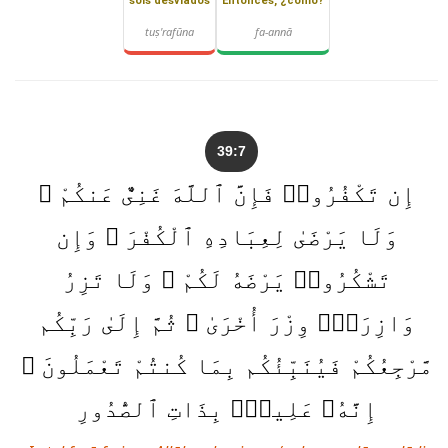
sois desviados
Entonces, ¿cómo?
tuṣ'rafūna
fa-annā
39:7
إِن تَكْفُرُوا۟ فَإِنَّ ٱللَّهَ غَنِىٌّ عَنكُمْ ۖ
وَلَا يَرْضَىٰ لِعِبَادِهِ ٱلْكُفْرَ ۖ وَإِن
تَشْكُرُوا۟ يَرْضَهُ لَكُمْ ۗ وَلَا تَزِرُ
وَازِرَةٌۭ وِزْرَ أُخْرَىٰ ۗ ثُمَّ إِلَىٰ رَبِّكُم
مَّرْجِعُكُمْ فَيُنَبِّئُكُم بِمَا كُنتُمْ تَعْمَلُونَ ۚ
إِنَّهُۥ عَلِيمٌۢ بِذَاتِ ٱلصُّدُورِ