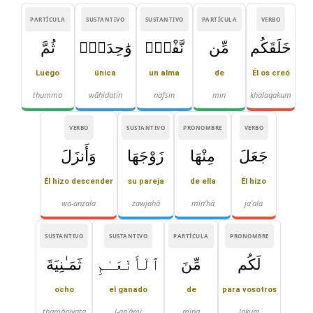
PARTÍCULA
SUSTANTIVO
SUSTANTIVO
PARTÍCULA
VERBO
خَلَقَكُم
مِّن
نَّفْسٍۢ
وَٰحِدَةٍۢ
ثُمَّ
Luego
única
un alma
de
Él os creó
thumma
wāḥidatin
nafsin
min
khalaqakum
VERBO
SUSTANTIVO
PRONOMBRE
VERBO
جَعَلَ
مِنْهَا
زَوْجَهَا
وَأَنزَلَ
Él hizo descender
su pareja
de ella
Él hizo
wa-anzala
zawjahā
min'hā
jaʿala
SUSTANTIVO
SUSTANTIVO
PARTÍCULA
PRONOMBRE
لَكُم
مِّنَ
ٱلْأَنْعَـٰمِ
ثَمَـٰنِيَةَ
ocho
el ganado
de
para vosotros
thamāniyata
l-anʿāmi
mina
lakum