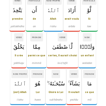
VERBE
PARTICULE
NOM PROPRE
VERBE
PARTICULE
لَّوْ
أَرَادَ
ٱللَّهُ
أَن
يَتَّخِذَ
prendre
de
Allah
avait voulu
Si
yattakhidha
an
l-lahu
arāda
law
VERBE
PRONOM
VERBE
NOM
وَلَدًۭا
لَّٱصْطَفَىٰ
مِمَّا
يَخْلُقُ
Il crée
parmi ce que
certes, Il aurait choisi
un enfant
yakhluqu
mimmā
la-iṣ'ṭafā
waladan
NOM PROPRE
PRONOM
NOM
VERBE
PRONOM
مَا
يَشَآءُ ۚ
سُبْحَـٰنَهُۥ ۖ
هُوَ
ٱللَّهُ
(est) Allah
Lui
Gloire à Lui
Il voulait
ce que
l-lahu
huwa
sub'ḥānahu
yashāu
mā