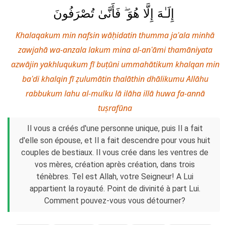
إِلَـٰهَ إِلَّا هُوَ ۖ فَأَنَّىٰ تُصْرَفُونَ
Khalaqakum min nafsin wāḥidatin thumma jaʿala minhā
zawjahā wa-anzala lakum mina al-anʿāmi thamāniyata
azwājin yakhluqukum fī buṭūni ummahātikum khalqan min
baʿdi khalqin fī ẓulumātin thalāthin dhālikumu Allāhu
rabbukum lahu al-mulku lā ilāha illā huwa fa-annā
tuṣrafūna
Il vous a créés d'une personne unique, puis Il a fait
d'elle son épouse, et Il a fait descendre pour vous huit
couples de bestiaux. Il vous crée dans les ventres de
vos mères, création après création, dans trois
ténèbres. Tel est Allah, votre Seigneur! A Lui
appartient la royauté. Point de divinité à part Lui.
Comment pouvez-vous vous détourner?