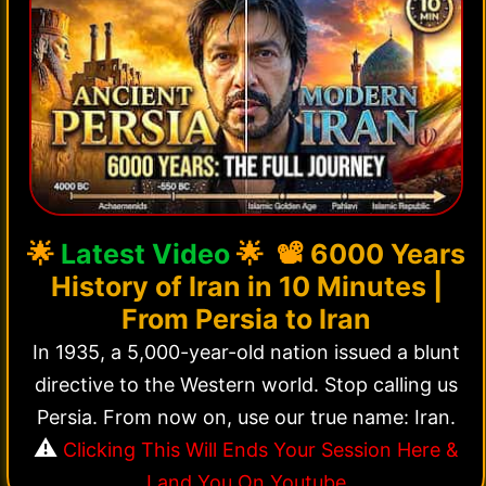
🌟
Latest Video
🌟 📽️
6000 Years
History of Iran in 10 Minutes |
From Persia to Iran
In 1935, a 5,000-year-old nation issued a blunt
directive to the Western world. Stop calling us
Persia. From now on, use our true name: Iran.
⚠️
Clicking This Will Ends Your Session Here &
Land You On Youtube