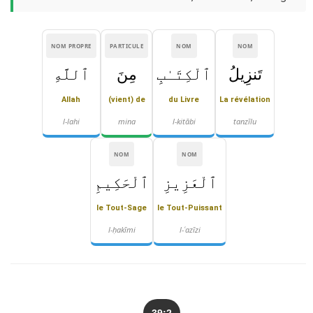
NOM PROPRE
PARTICULE
NOM
NOM
تَنزِيلُ
ٱلْكِتَـٰبِ
مِنَ
ٱللَّهِ
Allah
(vient) de
du Livre
La révélation
l-lahi
mina
l-kitābi
tanzīlu
NOM
NOM
ٱلْعَزِيزِ
ٱلْحَكِيمِ
le Tout-Sage
le Tout-Puissant
l-ḥakīmi
l-ʿazīzi
39:2