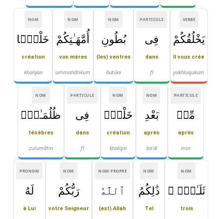
NOM
NOM
NOM
PARTICULE
VERBE
يَخْلُقُكُمْ
فِى
بُطُونِ
أُمَّهَـٰتِكُمْ
خَلْقًۭا
création
vos mères
(les) ventres
dans
Il vous crée
khalqan
ummahātikum
buṭūni
fī
yakhluqukum
NOM
PARTICULE
NOM
NOM
PARTICULE
مِّنۢ
بَعْدِ
خَلْقٍۢ
فِى
ظُلُمَـٰتٍۢ
ténèbres
dans
création
après
après
ẓulumātin
fī
khalqin
baʿdi
min
PRONOM
NOM
NOM PROPRE
NOM
NOM
ثَلَـٰثٍۢ ۚ
ذَٰلِكُمُ
ٱللَّهُ
رَبُّكُمْ
لَهُ
à Lui
votre Seigneur
(est) Allah
Tel
trois