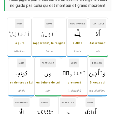
ne guide pas celui qui est menteur et grand mécréant.
NOM
NOM
NOM PROPRE
PARTICULE
أَلَا
لِلَّهِ
ٱلدِّينُ
ٱلْخَالِصُ ۚ
la pure
(appartient) la religion
à Allah
Assurément
l-khāliṣu
l-dīnu
lillahi
alā
NOM
PARTICULE
VERBE
PRONOM
وَٱلَّذِينَ
ٱتَّخَذُوا۟
مِن
دُونِهِۦٓ
en dehors de Lui
en dehors de Lui
prennent
Et ceux qui
dūnihi
min
ittakhadhū
wa-alladhīna
PARTICULE
VERBE
PARTICULE
NOM
أَوْلِيَآءَ
مَا
نَعْبُدُهُمْ
إِلَّا