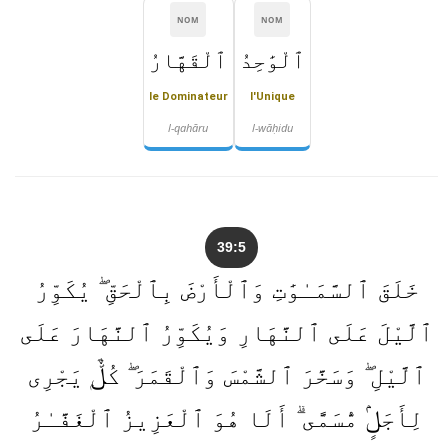
NOM
NOM
ٱلْوَٰحِدُ
ٱلْقَهَّارُ
le Dominateur
l'Unique
l-qahāru
l-wāḥidu
39:5
خَلَقَ ٱلسَّمَـٰوَٰتِ وَٱلْأَرْضَ بِٱلْحَقِّ ۖ يُكَوِّرُ
ٱلَّيْلَ عَلَى ٱلنَّهَارِ وَيُكَوِّرُ ٱلنَّهَارَ عَلَى
ٱلَّيْلِ ۖ وَسَخَّرَ ٱلشَّمْسَ وَٱلْقَمَرَ ۖ كُلٌّۭ يَجْرِى
لِأَجَلٍۢ مُّسَمًّى ۗ أَلَا هُوَ ٱلْعَزِيزُ ٱلْغَفَّـٰرُ