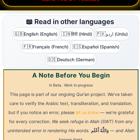
📖 Read in other languages
🇬🇧
🇮🇳
🇵🇰
English (English)
हिंदी (Hindi)
اردو (Urdu)
🇫🇷
🇪🇸
Français (French)
Español (Spanish)
🇩🇪
Deutsch (German)
A Note Before You Begin
In Beta . Work In progress
This page is part of our ongoing Qur’an project. We’ve taken
care to verify the Arabic text, transliteration, and translation,
but if you notice an error, please
let us know
— we’re grateful
for every correction.
We seek refuge in Allah (SWT) from any
unintended error in rendering His words.
أَعْلَم
وَاللَّهُ
— and Allah
knows best.