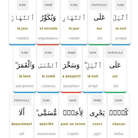
NOM
VERBE
NOM
PARTICULE
NOM
ٱلَّيْلَ
عَلَى
ٱلنَّهَارِ
وَيُكَوِّرُ
ٱلنَّهَارَ
le jour
et enroule
le jour
sur
la nuit
l-nahāra
wayukawwiru
l-nahāri
ʿalā
al-layla
NOM
NOM
VERBE
NOM
PARTICULE
عَلَى
ٱلَّيْلِ ۖ
وَسَخَّرَ
ٱلشَّمْسَ
وَٱلْقَمَرَ ۖ
la lune
le soleil
a assujetti
la nuit
sur
wal-qamara
l-shamsa
wasakhara
al-layli
ʿalā
PARTICULE
NOM
NOM
VERBE
NOM
كُلٌّۭ
يَجْرِى
لِأَجَلٍۢ
مُّسَمًّى ۗ
أَلَا
Assurément
spécifié
pour un terme
court
chacun
alā
musamman
li-ajalin
yajrī
kullun