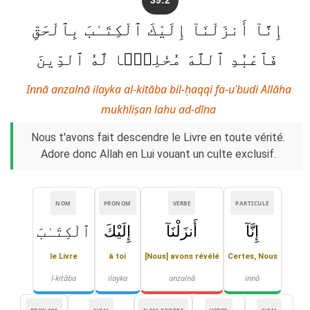
إِنَّآ أَنزَلْنَآ إِلَيْكَ ٱلْكِتَـٰبَ بِٱلْحَقِّ
فَٱعْبُدِ ٱللَّهَ مُخْلِصًۭا لَّهُ ٱلدِّينَ
Innā anzalnā ilayka al-kitāba bil-ḥaqqi fa-uʿbudi Allāha
mukhliṣan lahu ad-dīna
Nous t'avons fait descendre le Livre en toute vérité.
Adore donc Allah en Lui vouant un culte exclusif.
NOM
PRONOM
VERBE
PARTICULE
إِنَّآ
أَنزَلْنَآ
إِلَيْكَ
ٱلْكِتَـٰبَ
le Livre
à toi
[Nous] avons révélé
Certes, Nous
l-kitāba
ilayka
anzalnā
innā