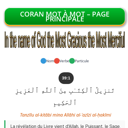
CORAN MOT À MOT – PAGE
PRINCIPALE
Nom
Verbe
Particule
39:1
تَنزِيلُ ٱلْكِتَـٰبِ مِنَ ٱللَّهِ ٱلْعَزِيزِ
ٱلْحَكِيمِ
Tanzīlu al-kitābi mina Allāhi al-ʿazīzi al-ḥakīmi
La révélation du Livre vient d'Allah, le Puissant, le Sage.