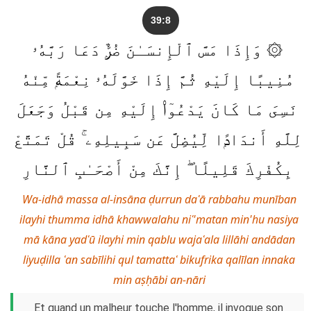
39:8
۞ وَإِذَا مَسَّ ٱلْإِنسَـٰنَ ضُرٌّۭ دَعَا رَبَّهُۥ
مُنِيبًا إِلَيْهِ ثُمَّ إِذَا خَوَّلَهُۥ نِعْمَةًۭ مِّنْهُ
نَسِىَ مَا كَانَ يَدْعُوٓا۟ إِلَيْهِ مِن قَبْلُ وَجَعَلَ
لِلَّهِ أَندَادًۭا لِّيُضِلَّ عَن سَبِيلِهِۦ ۚ قُلْ تَمَتَّعْ
بِكُفْرِكَ قَلِيلًا ۖ إِنَّكَ مِنْ أَصْحَـٰبِ ٱلنَّارِ
Wa-idhā massa al-insāna ḍurrun daʿā rabbahu munīban
ilayhi thumma idhā khawwalahu niʿ'matan min'hu nasiya
mā kāna yadʿū ilayhi min qablu wajaʿala lillāhi andādan
liyuḍilla ʿan sabīlihi qul tamattaʿ bikufrika qalīlan innaka
min aṣḥābi an-nāri
Et quand un malheur touche l'homme, il invoque son