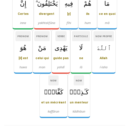
مَا
هُمْ
فِيهِ
يَخْتَلِفُونَ ۗ
إِنَّ
Certes
divergent
[y]
ils
ce en quoi
inna
yakhtalifūna
fīhi
hum
mā
PRONOM
PRONOM
VERBE
PARTICULE
NOM PROPRE
ٱللَّهَ
لَا
يَهْدِى
مَنْ
هُوَ
[il] est
celui qui
guide pas
ne
Allah
huwa
man
yahdī
lā
l-laha
NOM
NOM
كَـٰذِبٌۭ
كَفَّارٌۭ
et un mécréant
un menteur
kaffārun
kādhibun