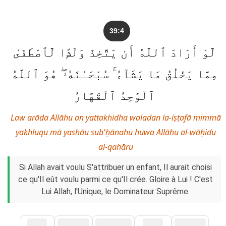
39:4
لَّوْ أَرَادَ ٱللَّهُ أَن يَتَّخِذَ وَلَدًۭا لَّٱصْطَفَىٰ
مِمَّا يَخْلُقُ مَا يَشَآءُ ۚ سُبْحَـٰنَهُۥ ۖ هُوَ ٱللَّهُ
ٱلْوَٰحِدُ ٱلْقَهَّارُ
Law arāda Allāhu an yattakhidha waladan la-iṣṭafā mimmā
yakhluqu mā yashāu sub'ḥānahu huwa Allāhu al-wāḥidu
al-qahāru
Si Allah avait voulu S'attribuer un enfant, Il aurait choisi
ce qu'Il eût voulu parmi ce qu'Il crée. Gloire à Lui ! C'est
Lui Allah, l'Unique, le Dominateur Suprême.