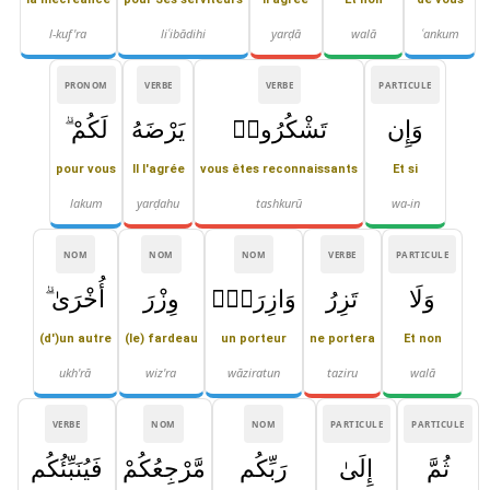
l-kuf'ra
liʿibādihi
yarḍā
walā
ʿankum
PRONOM
VERBE
VERBE
PARTICULE
وَإِن
تَشْكُرُوا۟
يَرْضَهُ
لَكُمْ ۗ
pour vous
Il l'agrée
vous êtes reconnaissants
Et si
lakum
yarḍahu
tashkurū
wa-in
NOM
NOM
NOM
VERBE
PARTICULE
وَلَا
تَزِرُ
وَازِرَةٌۭ
وِزْرَ
أُخْرَىٰ ۗ
(d')un autre
(le) fardeau
un porteur
ne portera
Et non
ukh'rā
wiz'ra
wāziratun
taziru
walā
VERBE
NOM
NOM
PARTICULE
PARTICULE
ثُمَّ
إِلَىٰ
رَبِّكُم
مَّرْجِعُكُمْ
فَيُنَبِّئُكُم