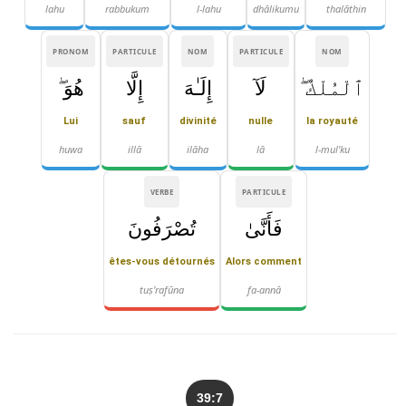
lahu
rabbukum
l-lahu
dhālikumu
thalāthin
PRONOM
PARTICULE
NOM
PARTICULE
NOM
ٱلْمُلْكُ ۖ
لَآ
إِلَـٰهَ
إِلَّا
هُوَ ۖ
Lui
sauf
divinité
nulle
la royauté
huwa
illā
ilāha
lā
l-mul'ku
VERBE
PARTICULE
فَأَنَّىٰ
تُصْرَفُونَ
êtes-vous détournés
Alors comment
tuṣ'rafūna
fa-annā
39:7