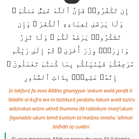
إِن تَكْفُرُوا۟ فَإِنَّ ٱللَّهَ غَنِىٌّ عَنكُمْ ۖ
وَلَا يَرْضَىٰ لِعِبَادِهِ ٱلْكُفْرَ ۖ وَإِن
تَشْكُرُوا۟ يَرْضَهُ لَكُمْ ۗ وَلَا تَزِرُ
وَازِرَةٌۭ وِزْرَ أُخْرَىٰ ۗ ثُمَّ إِلَىٰ رَبِّكُم
مَّرْجِعُكُمْ فَيُنَبِّئُكُم بِمَا كُنتُمْ تَعْمَلُونَ ۚ
إِنَّهُۥ عَلِيمٌۢ بِذَاتِ ٱلصُّدُورِ
In takfurū fa-inna Allāha ghaniyyun ʿankum walā yarḍā li-
ʿibādihi al-kufra wa-in tashkurū yarḍahu lakum walā taziru
wāziratun wizra ukhrā thumma ilā rabbikum marjiʿukum
fayunabbi-ukum bimā kuntum taʿmalūna innahu ʿalīmun
bidhāti aṣ-ṣudūri