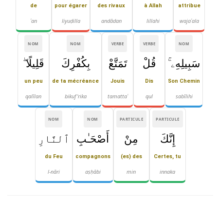
de
pour égarer
des rivaux
à Allah
attribue
ʿan
liyuḍilla
andādan
lillahi
wajaʿala
NOM
NOM
VERBE
VERBE
NOM
سَبِيلِهِۦ ۚ
قُلْ
تَمَتَّعْ
بِكُفْرِكَ
قَلِيلًا ۖ
un peu
de ta mécréance
Jouis
Dis
Son Chemin
qalīlan
bikuf'rika
tamattaʿ
qul
sabīlihi
NOM
NOM
PARTICULE
PARTICULE
إِنَّكَ
مِنْ
أَصْحَـٰبِ
ٱلنَّارِ
du Feu
compagnons
(es) des
Certes, tu
l-nāri
aṣḥābi
min
innaka