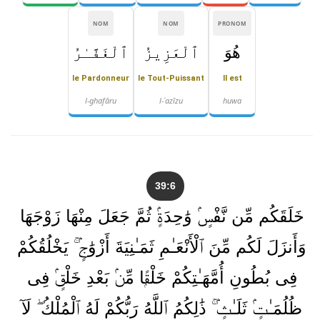
NOM
NOM
PRONOM
هُوَ
ٱلْعَزِيزُ
ٱلْغَفَّـٰرُ
le Pardonneur
le Tout-Puissant
Il est
l-ghafāru
l-ʿazīzu
huwa
39:6
خَلَقَكُم مِّن نَّفْسٍۢ وَٰحِدَةٍۢ ثُمَّ جَعَلَ مِنْهَا زَوْجَهَا
وَأَنزَلَ لَكُم مِّنَ ٱلْأَنْعَـٰمِ ثَمَـٰنِيَةَ أَزْوَٰجٍۢ ۚ يَخْلُقُكُمْ
فِى بُطُونِ أُمَّهَـٰتِكُمْ خَلْقًۭا مِّنۢ بَعْدِ خَلْقٍۢ فِى
ظُلُمَـٰتٍۢ ثَلَـٰثٍۢ ۚ ذَٰلِكُمُ ٱللَّهُ رَبُّكُمْ لَهُ ٱلْمُلْكُ ۖ لَآ