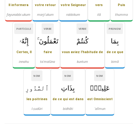
Il informera
votre retour
votre Seigneur
vers
Puis
fayunabbi-ukum
marjiʿukum
rabbikum
ilā
thumma
PARTICULE
VERBE
VERBE
PRONOM
بِمَا
كُنتُمْ
تَعْمَلُونَ ۚ
إِنَّهُۥ
Certes, Il
faire
vous aviez l'habitude de
de ce que
innahu
taʿmalūna
kuntum
bimā
NOM
NOM
NOM
عَلِيمٌۢ
بِذَاتِ
ٱلصُّدُورِ
les poitrines
de ce qui est dans
est Omniscient
l-ṣudūri
bidhāti
ʿalīmun