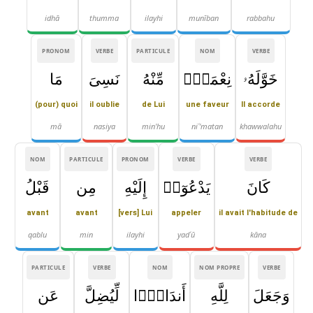
idhā
thumma
ilayhi
munīban
rabbahu
PRONOM
VERBE
PARTICULE
NOM
VERBE
خَوَّلَهُۥ
نِعْمَةًۭ
مِّنْهُ
نَسِىَ
مَا
(pour) quoi
il oublie
de Lui
une faveur
Il accorde
mā
nasiya
min'hu
niʿ'matan
khawwalahu
NOM
PARTICULE
PRONOM
VERBE
VERBE
كَانَ
يَدْعُوٓا۟
إِلَيْهِ
مِن
قَبْلُ
avant
avant
[vers] Lui
appeler
il avait l'habitude de
qablu
min
ilayhi
yadʿū
kāna
PARTICULE
VERBE
NOM
NOM PROPRE
VERBE
وَجَعَلَ
لِلَّهِ
أَندَادًۭا
لِّيُضِلَّ
عَن