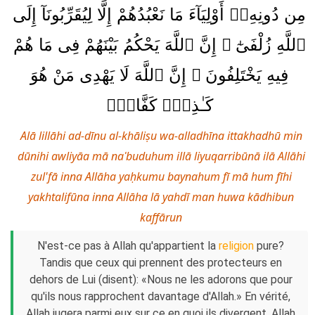
مِن دُونِهِۦٓ أَوْلِيَآءَ مَا نَعْبُدُهُمْ إِلَّا لِيُقَرِّبُونَآ إِلَى
ٱللَّهِ زُلْفَىٰٓ ۚ إِنَّ ٱللَّهَ يَحْكُمُ بَيْنَهُمْ فِى مَا هُمْ
فِيهِ يَخْتَلِفُونَ ۗ إِنَّ ٱللَّهَ لَا يَهْدِى مَنْ هُوَ
كَـٰذِبٌۭ كَفَّارٌۭ
Alā lillāhi ad-dīnu al-khāliṣu wa-alladhīna ittakhadhū min
dūnihi awliyāa mā naʿbuduhum illā liyuqarribūnā ilā Allāhi
zul'fā inna Allāha yaḥkumu baynahum fī mā hum fīhi
yakhtalifūna inna Allāha lā yahdī man huwa kādhibun
kaffārun
N'est-ce pas à Allah qu'appartient la
religion
pure?
Tandis que ceux qui prennent des protecteurs en
dehors de Lui (disent): «Nous ne les adorons que pour
qu'ils nous rapprochent davantage d'Allah.» En vérité,
Allah jugera parmi eux sur ce en quoi ils divergent. Allah