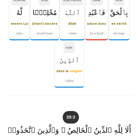
PRONOM
NOM
NOM PROPRE
VERBE
NOM
بِٱلْحَقِّ
فَٱعْبُدِ
ٱللَّهَ
مُخْلِصًۭا
لَّهُ
envers Lui
(étant) sincère
Allah
adore donc
en vérité
lahu
mukh'liṣan
l-laha
fa-uʿ'budi
bil-ḥaqi
NOM
ٱلدِّينَ
dans la
religion
l-dīna
39:3
أَلَا لِلَّهِ ٱلدِّينُ ٱلْخَالِصُ ۚ وَٱلَّذِينَ ٱتَّخَذُوا۟