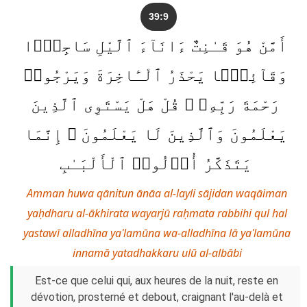
39:9
أَمَّنْ هُوَ قَـٰنِتٌ ءَانَآءَ ٱلَّيْلِ سَاجِدًۭا
وَقَآئِمًۭا يَحْذَرُ ٱلْـَٔاخِرَةَ وَيَرْجُوا۟
رَحْمَةَ رَبِّهِۦ ۗ قُلْ هَلْ يَسْتَوِى ٱلَّذِينَ
يَعْلَمُونَ وَٱلَّذِينَ لَا يَعْلَمُونَ ۗ إِنَّمَا
يَتَذَكَّرُ أُو۟لُوا۟ ٱلْأَلْبَـٰبِ
Amman huwa qānitun ānāa al-layli sājidan waqāiman
yaḥdharu al-ākhirata wayarjū raḥmata rabbihi qul hal
yastawī alladhīna yaʿlamūna wa-alladhīna lā yaʿlamūna
innamā yatadhakkaru ulū al-albābi
Est-ce que celui qui, aux heures de la nuit, reste en
dévotion, prosterné et debout, craignant l'au-delà et