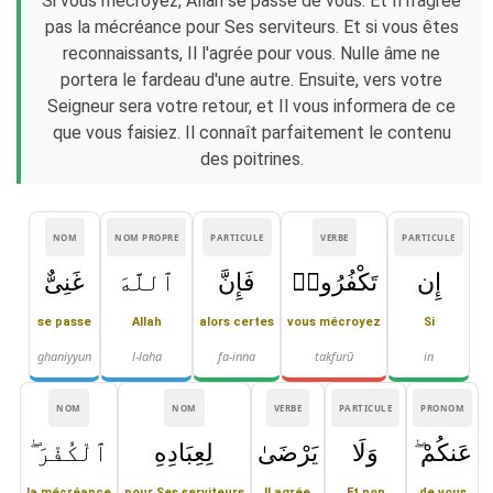
Si vous mécroyez, Allah se passe de vous. Et Il n'agrée
pas la mécréance pour Ses serviteurs. Et si vous êtes
reconnaissants, Il l'agrée pour vous. Nulle âme ne
portera le fardeau d'une autre. Ensuite, vers votre
Seigneur sera votre retour, et Il vous informera de ce
que vous faisiez. Il connaît parfaitement le contenu
des poitrines.
NOM
NOM PROPRE
PARTICULE
VERBE
PARTICULE
إِن
تَكْفُرُوا۟
فَإِنَّ
ٱللَّهَ
غَنِىٌّ
se passe
Allah
alors certes
vous mécroyez
Si
ghaniyyun
l-laha
fa-inna
takfurū
in
NOM
NOM
VERBE
PARTICULE
PRONOM
عَنكُمْ ۖ
وَلَا
يَرْضَىٰ
لِعِبَادِهِ
ٱلْكُفْرَ ۖ
la mécréance
pour Ses serviteurs
Il agrée
Et non
de vous