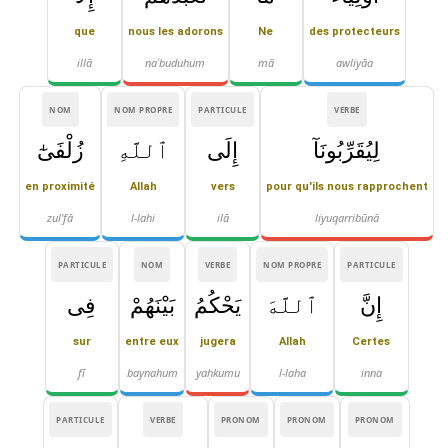
que
nous les adorons
Ne
des protecteurs
illā
naʿbuduhum
mā
awliyāa
NOM
NOM PROPRE
PARTICULE
VERBE
لِيُقَرِّبُونَآ
إِلَى
ٱللَّهِ
زُلْفَىٰٓ
en proximité
Allah
vers
pour qu'ils nous rapprochent
zul'fā
l-lahi
ilā
liyuqarribūnā
PARTICULE
NOM
VERBE
NOM PROPRE
PARTICULE
إِنَّ
ٱللَّهَ
يَحْكُمُ
بَيْنَهُمْ
فِى
sur
entre eux
jugera
Allah
Certes
fī
baynahum
yaḥkumu
l-laha
inna
PARTICULE
VERBE
PRONOM
PRONOM
PRONOM