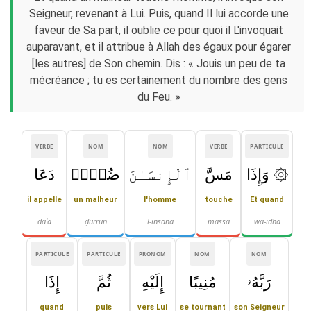
Seigneur, revenant à Lui. Puis, quand Il lui accorde une
faveur de Sa part, il oublie ce pour quoi il L'invoquait
auparavant, et il attribue à Allah des égaux pour égarer
[les autres] de Son chemin. Dis : « Jouis un peu de ta
mécréance ; tu es certainement du nombre des gens
du Feu. »
VERBE
NOM
NOM
VERBE
PARTICULE
۞ وَإِذَا
مَسَّ
ٱلْإِنسَـٰنَ
ضُرٌّۭ
دَعَا
il appelle
un malheur
l'homme
touche
Et quand
daʿā
ḍurrun
l-insāna
massa
wa-idhā
PARTICULE
PARTICULE
PRONOM
NOM
NOM
رَبَّهُۥ
مُنِيبًا
إِلَيْهِ
ثُمَّ
إِذَا
quand
puis
vers Lui
se tournant
son Seigneur