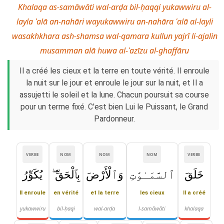
Khalaqa as-samāwāti wal-arḍa bil-ḥaqqi yukawwiru al-
layla ʿalā an-nahāri wayukawwiru an-nahāra ʿalā al-layli
wasakhkhara ash-shamsa wal-qamara kullun yajrī li-ajalin
musamman alā huwa al-ʿazīzu al-ghaffāru
Il a créé les cieux et la terre en toute vérité. Il enroule
la nuit sur le jour et enroule le jour sur la nuit, et Il a
assujetti le soleil et la lune. Chacun poursuit sa course
pour un terme fixé. C'est bien Lui le Puissant, le Grand
Pardonneur.
VERBE
NOM
NOM
NOM
VERBE
خَلَقَ
ٱلسَّمَـٰوَٰتِ
وَٱلْأَرْضَ
بِٱلْحَقِّ ۖ
يُكَوِّرُ
Il enroule
en vérité
et la terre
les cieux
Il a créé
yukawwiru
bil-ḥaqi
wal-arḍa
l-samāwāti
khalaqa