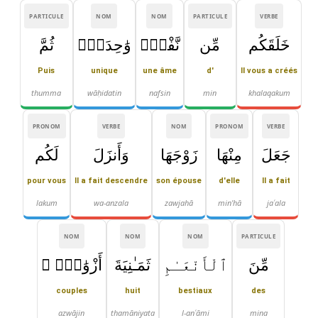
PARTICULE
NOM
NOM
PARTICULE
VERBE
خَلَقَكُم
مِّن
نَّفْسٍۢ
وَٰحِدَةٍۢ
ثُمَّ
Puis
unique
une âme
d'
Il vous a créés
thumma
wāḥidatin
nafsin
min
khalaqakum
PRONOM
VERBE
NOM
PRONOM
VERBE
جَعَلَ
مِنْهَا
زَوْجَهَا
وَأَنزَلَ
لَكُم
pour vous
Il a fait descendre
son épouse
d'elle
Il a fait
lakum
wa-anzala
zawjahā
min'hā
jaʿala
NOM
NOM
NOM
PARTICULE
مِّنَ
ٱلْأَنْعَـٰمِ
ثَمَـٰنِيَةَ
أَزْوَٰجٍۢ ۚ
couples
huit
bestiaux
des
azwājin
thamāniyata
l-anʿāmi
mina