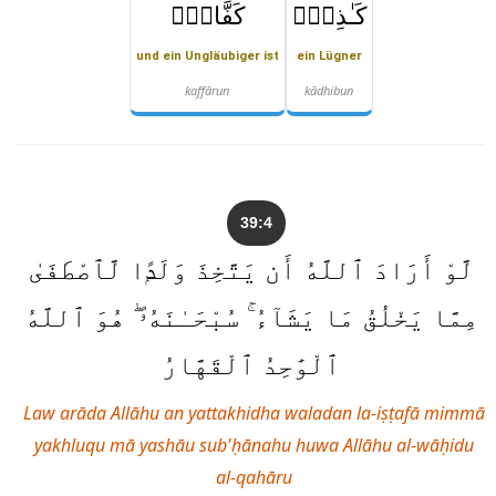
كَـٰذِبٌۭ
كَفَّارٌۭ
und ein Ungläubiger ist
ein Lügner
kaffārun
kādhibun
39:4
لَّوْ أَرَادَ ٱللَّهُ أَن يَتَّخِذَ وَلَدًۭا لَّٱصْطَفَىٰ
مِمَّا يَخْلُقُ مَا يَشَآءُ ۚ سُبْحَـٰنَهُۥ ۖ هُوَ ٱللَّهُ
ٱلْوَٰحِدُ ٱلْقَهَّارُ
Law arāda Allāhu an yattakhidha waladan la-iṣṭafā mimmā
yakhluqu mā yashāu sub'ḥānahu huwa Allāhu al-wāḥidu
al-qahāru