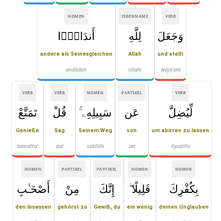
NOMEN
EIGENNAME
VERB
وَجَعَلَ
لِلَّهِ
أَندَادًۭا
andere als Seinesgleichen
Allah
und stellt
andādan
lillahi
wajaʿala
VERB
VERB
NOMEN
PARTIKEL
VERB
لِّيُضِلَّ
عَن
سَبِيلِهِۦ ۚ
قُلْ
تَمَتَّعْ
Genieße
Sag
Seinem Weg
von
um abirren zu lassen
tamattaʿ
qul
sabīlihi
ʿan
liyuḍilla
NOMEN
PARTIKEL
PARTIKEL
NOMEN
NOMEN
بِكُفْرِكَ
قَلِيلًا ۖ
إِنَّكَ
مِنْ
أَصْحَـٰبِ
den Insassen
gehörst zu
Gewiß, du
ein wenig
deinen Unglauben