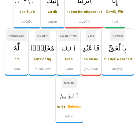
إِنَّآ
أَنزَلْنَآ
إِلَيْكَ
ٱلْكِتَـٰبَ
das Buch
zu dir
haben herabgesandt
Gewiß, Wir
l-kitāba
ilayka
anzalnā
innā
PRONOMEN
NOMEN
EIGENNAME
VERB
NOMEN
بِٱلْحَقِّ
فَٱعْبُدِ
ٱللَّهَ
مُخْلِصًۭا
لَّهُ
Ihm
aufrichtig
Allah
so diene
mit der Wahrheit
lahu
mukh'liṣan
l-laha
fa-uʿ'budi
bil-ḥaqi
NOMEN
ٱلدِّينَ
in der
Religion
l-dīna