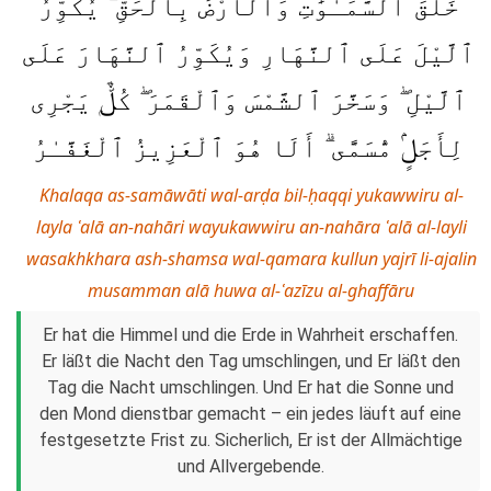
خَلَقَ ٱلسَّمَـٰوَٰتِ وَٱلْأَرْضَ بِٱلْحَقِّ ۖ يُكَوِّرُ
ٱلَّيْلَ عَلَى ٱلنَّهَارِ وَيُكَوِّرُ ٱلنَّهَارَ عَلَى
ٱلَّيْلِ ۖ وَسَخَّرَ ٱلشَّمْسَ وَٱلْقَمَرَ ۖ كُلٌّۭ يَجْرِى
لِأَجَلٍۢ مُّسَمًّى ۗ أَلَا هُوَ ٱلْعَزِيزُ ٱلْغَفَّـٰرُ
Khalaqa as-samāwāti wal-arḍa bil-ḥaqqi yukawwiru al-
layla ʿalā an-nahāri wayukawwiru an-nahāra ʿalā al-layli
wasakhkhara ash-shamsa wal-qamara kullun yajrī li-ajalin
musamman alā huwa al-ʿazīzu al-ghaffāru
Er hat die Himmel und die Erde in Wahrheit erschaffen.
Er läßt die Nacht den Tag umschlingen, und Er läßt den
Tag die Nacht umschlingen. Und Er hat die Sonne und
den Mond dienstbar gemacht – ein jedes läuft auf eine
festgesetzte Frist zu. Sicherlich, Er ist der Allmächtige
und Allvergebende.