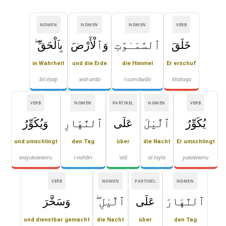
NOMEN
NOMEN
NOMEN
VERB
خَلَقَ
ٱلسَّمَـٰوَٰتِ
وَٱلْأَرْضَ
بِٱلْحَقِّ ۖ
in Wahrheit
und die Erde
die Himmel
Er erschuf
bil-ḥaqi
wal-arḍa
l-samāwāti
khalaqa
VERB
NOMEN
PARTIKEL
NOMEN
VERB
يُكَوِّرُ
ٱلَّيْلَ
عَلَى
ٱلنَّهَارِ
وَيُكَوِّرُ
und umschlingt
den Tag
über
die Nacht
Er umschlingt
wayukawwiru
l-nahāri
ʿalā
al-layla
yukawwiru
VERB
NOMEN
PARTIKEL
NOMEN
ٱلنَّهَارَ
عَلَى
ٱلَّيْلِ ۖ
وَسَخَّرَ
und dienstbar gemacht
die Nacht
über
den Tag