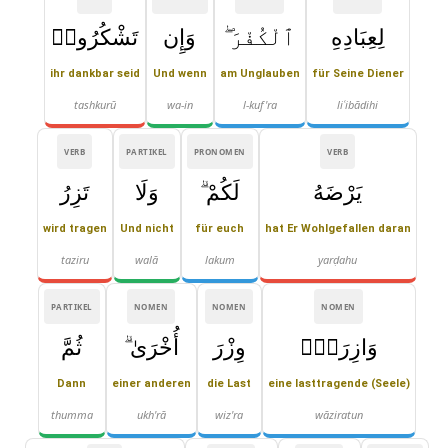
لِعِبَادِهِ
ٱلْكُفْرَ ۖ
وَإِن
تَشْكُرُوا۟
ihr dankbar seid
Und wenn
am Unglauben
für Seine Diener
tashkurū
wa-in
l-kuf'ra
liʿibādihi
VERB
PARTIKEL
PRONOMEN
VERB
يَرْضَهُ
لَكُمْ ۗ
وَلَا
تَزِرُ
wird tragen
Und nicht
für euch
hat Er Wohlgefallen daran
taziru
walā
lakum
yarḍahu
PARTIKEL
NOMEN
NOMEN
NOMEN
وَازِرَةٌۭ
وِزْرَ
أُخْرَىٰ ۗ
ثُمَّ
Dann
einer anderen
die Last
eine lasttragende (Seele)
thumma
ukh'rā
wiz'ra
wāziratun