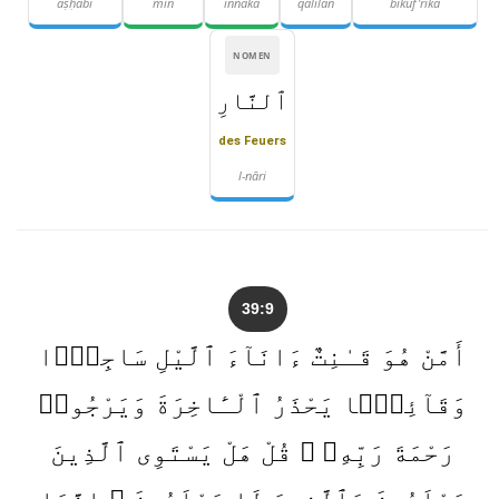
aṣḥābi
min
innaka
qalīlan
bikuf'rika
NOMEN
ٱلنَّارِ
des Feuers
l-nāri
39:9
أَمَّنْ هُوَ قَـٰنِتٌ ءَانَآءَ ٱلَّيْلِ سَاجِدًۭا
وَقَآئِمًۭا يَحْذَرُ ٱلْـَٔاخِرَةَ وَيَرْجُوا۟
رَحْمَةَ رَبِّهِۦ ۗ قُلْ هَلْ يَسْتَوِى ٱلَّذِينَ