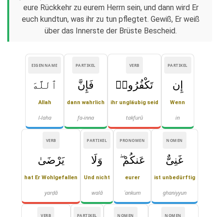
eure Rückkehr zu eurem Herrn sein, und dann wird Er
euch kundtun, was ihr zu tun pflegtet. Gewiß, Er weiß
über das Innerste der Brüste Bescheid.
EIGENNAME
PARTIKEL
VERB
PARTIKEL
إِن
تَكْفُرُوا۟
فَإِنَّ
ٱللَّهَ
Allah
dann wahrlich
ihr ungläubig seid
Wenn
l-laha
fa-inna
takfurū
in
VERB
PARTIKEL
PRONOMEN
NOMEN
غَنِىٌّ
عَنكُمْ ۖ
وَلَا
يَرْضَىٰ
hat Er Wohlgefallen
Und nicht
eurer
ist unbedürftig
yarḍā
walā
ʿankum
ghaniyyun
VERB
PARTIKEL
NOMEN
NOMEN