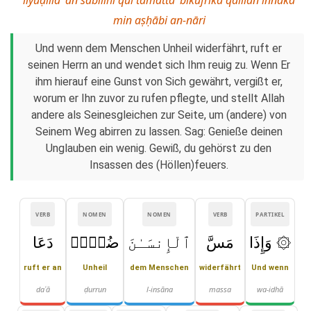
min aṣḥābi an-nāri
Und wenn dem Menschen Unheil widerfährt, ruft er
seinen Herrn an und wendet sich Ihm reuig zu. Wenn Er
ihm hierauf eine Gunst von Sich gewährt, vergißt er,
worum er Ihn zuvor zu rufen pflegte, und stellt Allah
andere als Seinesgleichen zur Seite, um (andere) von
Seinem Weg abirren zu lassen. Sag: Genieße deinen
Unglauben ein wenig. Gewiß, du gehörst zu den
Insassen des (Höllen)feuers.
VERB
NOMEN
NOMEN
VERB
PARTIKEL
۞ وَإِذَا
مَسَّ
ٱلْإِنسَـٰنَ
ضُرٌّۭ
دَعَا
ruft er an
Unheil
dem Menschen
widerfährt
Und wenn
daʿā
ḍurrun
l-insāna
massa
wa-idhā