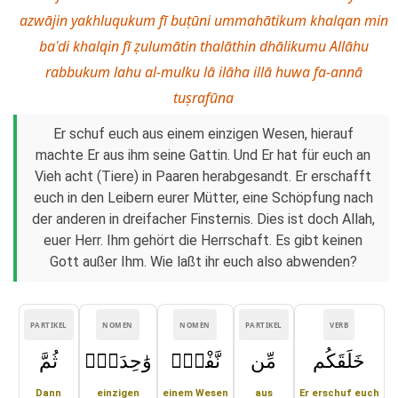
azwājin yakhluqukum fī buṭūni ummahātikum khalqan min
baʿdi khalqin fī ẓulumātin thalāthin dhālikumu Allāhu
rabbukum lahu al-mulku lā ilāha illā huwa fa-annā
tuṣrafūna
Er schuf euch aus einem einzigen Wesen, hierauf
machte Er aus ihm seine Gattin. Und Er hat für euch an
Vieh acht (Tiere) in Paaren herabgesandt. Er erschafft
euch in den Leibern eurer Mütter, eine Schöpfung nach
der anderen in dreifacher Finsternis. Dies ist doch Allah,
euer Herr. Ihm gehört die Herrschaft. Es gibt keinen
Gott außer Ihm. Wie laßt ihr euch also abwenden?
PARTIKEL
NOMEN
NOMEN
PARTIKEL
VERB
خَلَقَكُم
مِّن
نَّفْسٍۢ
وَٰحِدَةٍۢ
ثُمَّ
Dann
einzigen
einem Wesen
aus
Er erschuf euch