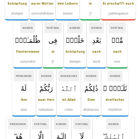
Schöpfung
eurer Mütter
den Leibern
in
Er erschafft euch
khalqan
ummahātikum
buṭūni
fī
yakhluqukum
NOMEN
PARTIKEL
NOMEN
NOMEN
PARTIKEL
مِّنۢ
بَعْدِ
خَلْقٍۢ
فِى
ظُلُمَـٰتٍۢ
Finsternissen
in
Schöpfung
nach
nach
ẓulumātin
fī
khalqin
baʿdi
min
PRONOMEN
NOMEN
EIGENNAME
NOMEN
NOMEN
ثَلَـٰثٍۢ ۚ
ذَٰلِكُمُ
ٱللَّهُ
رَبُّكُمْ
لَهُ
Ihm
euer Herr
ist Allah
Dies
dreifacher
lahu
rabbukum
l-lahu
dhālikumu
thalāthin
PRONOMEN
PARTIKEL
NOMEN
PARTIKEL
NOMEN
ٱلْمُلْكُ ۖ
لَآ
إِلَـٰهَ
إِلَّا
هُوَ ۖ