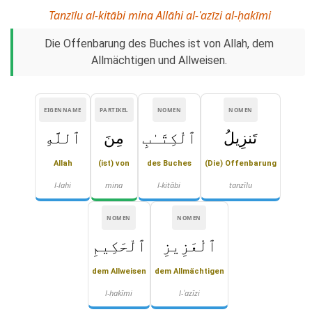
Tanzīlu al-kitābi mina Allāhi al-ʿazīzi al-ḥakīmi
Die Offenbarung des Buches ist von Allah, dem
Allmächtigen und Allweisen.
EIGENNAME
PARTIKEL
NOMEN
NOMEN
تَنزِيلُ
ٱلْكِتَـٰبِ
مِنَ
ٱللَّهِ
Allah
(ist) von
des Buches
(Die) Offenbarung
l-lahi
mina
l-kitābi
tanzīlu
NOMEN
NOMEN
ٱلْعَزِيزِ
ٱلْحَكِيمِ
dem Allweisen
dem Allmächtigen
l-ḥakīmi
l-ʿazīzi