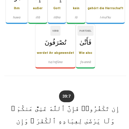
Ihm
außer
Gott
kein
gehört die Herrschaft
huwa
illā
ilāha
lā
l-mul'ku
VERB
PARTIKEL
فَأَنَّىٰ
تُصْرَفُونَ
werdet ihr abgewendet
Wie also
tuṣ'rafūna
fa-annā
39:7
إِن تَكْفُرُوا۟ فَإِنَّ ٱللَّهَ غَنِىٌّ عَنكُمْ ۖ
وَلَا يَرْضَىٰ لِعِبَادِهِ ٱلْكُفْرَ ۖ وَإِن