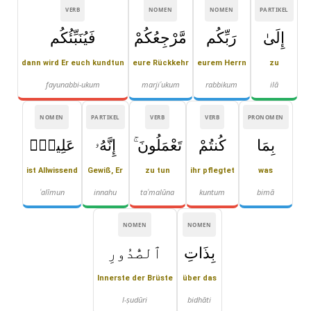
VERB
NOMEN
NOMEN
PARTIKEL
إِلَىٰ
رَبِّكُم
مَّرْجِعُكُمْ
فَيُنَبِّئُكُم
dann wird Er euch kundtun
eure Rückkehr
eurem Herrn
zu
fayunabbi-ukum
marjiʿukum
rabbikum
ilā
NOMEN
PARTIKEL
VERB
VERB
PRONOMEN
بِمَا
كُنتُمْ
تَعْمَلُونَ ۚ
إِنَّهُۥ
عَلِيمٌۢ
ist Allwissend
Gewiß, Er
zu tun
ihr pflegtet
was
ʿalīmun
innahu
taʿmalūna
kuntum
bimā
NOMEN
NOMEN
بِذَاتِ
ٱلصُّدُورِ
Innerste der Brüste
über das
l-ṣudūri
bidhāti