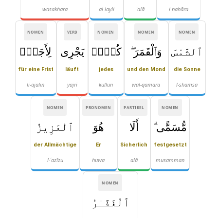
wasakhara
al-layli
ʿalā
l-nahāra
NOMEN
VERB
NOMEN
NOMEN
NOMEN
ٱلشَّمْسَ
وَٱلْقَمَرَ ۖ
كُلٌّۭ
يَجْرِى
لِأَجَلٍۢ
für eine Frist
läuft
jedes
und den Mond
die Sonne
li-ajalin
yajrī
kullun
wal-qamara
l-shamsa
NOMEN
PRONOMEN
PARTIKEL
NOMEN
مُّسَمًّى ۗ
أَلَا
هُوَ
ٱلْعَزِيزُ
der Allmächtige
Er
Sicherlich
festgesetzt
l-ʿazīzu
huwa
alā
musamman
NOMEN
ٱلْغَفَّـٰرُ