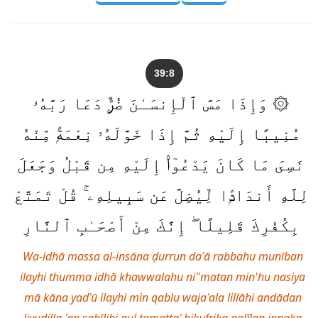
39:8
۞ وَإِذَا مَسَّ ٱلْإِنسَـٰنَ ضُرٌّۭ دَعَا رَبَّهُۥ
مُنِيبًا إِلَيْهِ ثُمَّ إِذَا خَوَّلَهُۥ نِعْمَةًۭ مِّنْهُ
نَسِىَ مَا كَانَ يَدْعُوٓا۟ إِلَيْهِ مِن قَبْلُ وَجَعَلَ
لِلَّهِ أَندَادًۭا لِّيُضِلَّ عَن سَبِيلِهِۦ ۚ قُلْ تَمَتَّعْ
بِكُفْرِكَ قَلِيلًا ۖ إِنَّكَ مِنْ أَصْحَـٰبِ ٱلنَّارِ
Wa-idhā massa al-insāna ḍurrun daʿā rabbahu munīban
ilayhi thumma idhā khawwalahu niʿ'matan min'hu nasiya
mā kāna yadʿū ilayhi min qablu wajaʿala lillāhi andādan
liyuḍilla ʿan sabīlihi qul tamattaʿ bikufrika qalīlan innaka