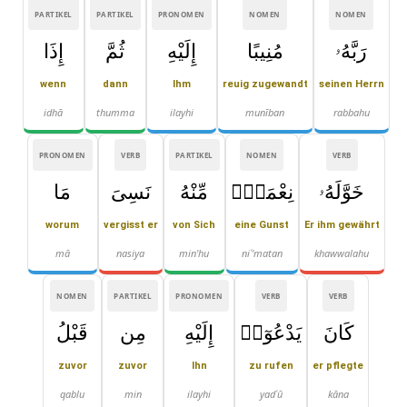
PARTIKEL
PARTIKEL
PRONOMEN
NOMEN
NOMEN
رَبَّهُۥ
مُنِيبًا
إِلَيْهِ
ثُمَّ
إِذَا
wenn
dann
Ihm
reuig zugewandt
seinen Herrn
idhā
thumma
ilayhi
munīban
rabbahu
PRONOMEN
VERB
PARTIKEL
NOMEN
VERB
خَوَّلَهُۥ
نِعْمَةًۭ
مِّنْهُ
نَسِىَ
مَا
worum
vergisst er
von Sich
eine Gunst
Er ihm gewährt
mā
nasiya
min'hu
niʿ'matan
khawwalahu
NOMEN
PARTIKEL
PRONOMEN
VERB
VERB
كَانَ
يَدْعُوٓا۟
إِلَيْهِ
مِن
قَبْلُ
zuvor
zuvor
Ihn
zu rufen
er pflegte
qablu
min
ilayhi
yadʿū
kāna