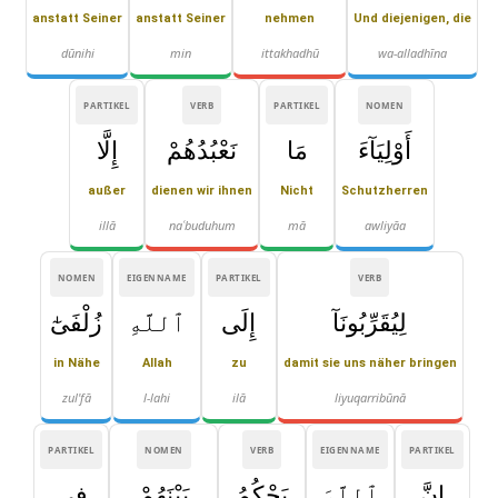
anstatt Seiner
anstatt Seiner
nehmen
Und diejenigen, die
dūnihi
min
ittakhadhū
wa-alladhīna
PARTIKEL
VERB
PARTIKEL
NOMEN
أَوْلِيَآءَ
مَا
نَعْبُدُهُمْ
إِلَّا
außer
dienen wir ihnen
Nicht
Schutzherren
illā
naʿbuduhum
mā
awliyāa
NOMEN
EIGENNAME
PARTIKEL
VERB
لِيُقَرِّبُونَآ
إِلَى
ٱللَّهِ
زُلْفَىٰٓ
in Nähe
Allah
zu
damit sie uns näher bringen
zul'fā
l-lahi
ilā
liyuqarribūnā
PARTIKEL
NOMEN
VERB
EIGENNAME
PARTIKEL
إِنَّ
ٱللَّهَ
يَحْكُمُ
بَيْنَهُمْ
فِى