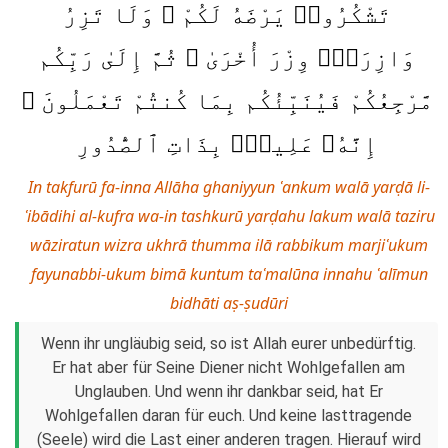
تَشْكُرُوا۟ يَرْضَهُ لَكُمْ ۗ وَلَا تَزِرُ
وَازِرَةٌۭ وِزْرَ أُخْرَىٰ ۗ ثُمَّ إِلَىٰ رَبِّكُم
مَّرْجِعُكُمْ فَيُنَبِّئُكُم بِمَا كُنتُمْ تَعْمَلُونَ ۚ
إِنَّهُۥ عَلِيمٌۢ بِذَاتِ ٱلصُّدُورِ
In takfurū fa-inna Allāha ghaniyyun ʿankum walā yarḍā li-
ʿibādihi al-kufra wa-in tashkurū yarḍahu lakum walā taziru
wāziratun wizra ukhrā thumma ilā rabbikum marjiʿukum
fayunabbi-ukum bimā kuntum taʿmalūna innahu ʿalīmun
bidhāti aṣ-ṣudūri
Wenn ihr ungläubig seid, so ist Allah eurer unbedürftig.
Er hat aber für Seine Diener nicht Wohlgefallen am
Unglauben. Und wenn ihr dankbar seid, hat Er
Wohlgefallen daran für euch. Und keine lasttragende
(Seele) wird die Last einer anderen tragen. Hierauf wird