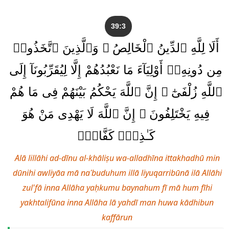
39:3
أَلَا لِلَّهِ ٱلدِّينُ ٱلْخَالِصُ ۚ وَٱلَّذِينَ ٱتَّخَذُوا۟
مِن دُونِهِۦٓ أَوْلِيَآءَ مَا نَعْبُدُهُمْ إِلَّا لِيُقَرِّبُونَآ إِلَى
ٱللَّهِ زُلْفَىٰٓ ۚ إِنَّ ٱللَّهَ يَحْكُمُ بَيْنَهُمْ فِى مَا هُمْ
فِيهِ يَخْتَلِفُونَ ۗ إِنَّ ٱللَّهَ لَا يَهْدِى مَنْ هُوَ
كَـٰذِبٌۭ كَفَّارٌۭ
Alā lillāhi ad-dīnu al-khāliṣu wa-alladhīna ittakhadhū min
dūnihi awliyāa mā naʿbuduhum illā liyuqarribūnā ilā Allāhi
zul'fā inna Allāha yaḥkumu baynahum fī mā hum fīhi
yakhtalifūna inna Allāha lā yahdī man huwa kādhibun
kaffārun