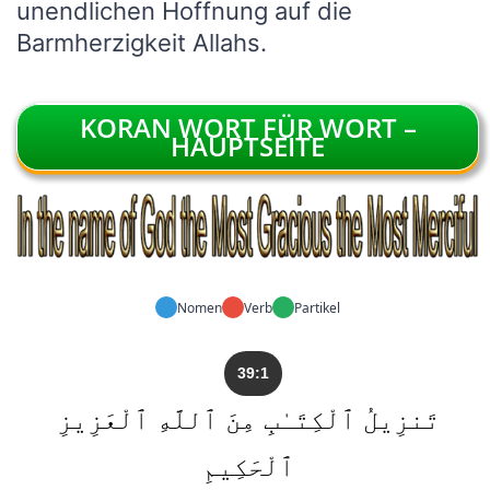
unendlichen Hoffnung auf die
Barmherzigkeit Allahs.
KORAN WORT FÜR WORT –
HAUPTSEITE
Nomen
Verb
Partikel
39:1
تَنزِيلُ ٱلْكِتَـٰبِ مِنَ ٱللَّهِ ٱلْعَزِيزِ
ٱلْحَكِيمِ