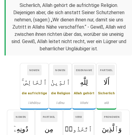
Sicherlich, Allah gehört die aufrichtige Religion.
Diejenigen aber, die sich anstatt Seiner Schutzherren
nehmen, (sagen:) „Wir dienen ihnen nur, damit sie uns
Zutritt in Allahs Nähe verschaffen.“ - Gewiß, Allah wird
zwischen ihnen richten über das, worüber sie uneinig
sind. Gewiß, Allah leitet nicht recht, wer ein Lügner und
beharrlicher Ungläubiger ist.
NOMEN
NOMEN
EIGENNAME
PARTIKEL
أَلَا
لِلَّهِ
ٱلدِّينُ
ٱلْخَالِصُ ۚ
die aufrichtige
die Religion
Allah gehört
Sicherlich
l-khāliṣu
l-dīnu
lillahi
alā
NOMEN
PARTIKEL
VERB
PRONOMEN
وَٱلَّذِينَ
ٱتَّخَذُوا۟
مِن
دُونِهِۦٓ