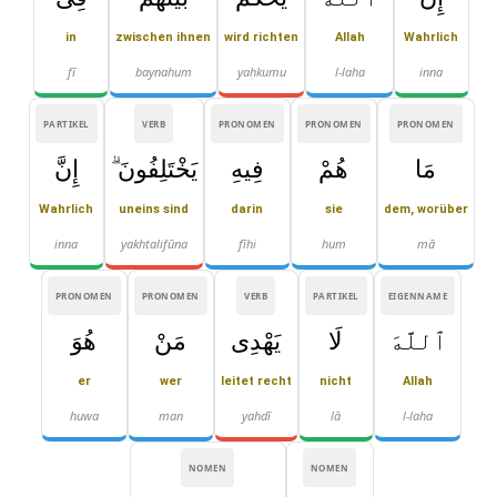
in
zwischen ihnen
wird richten
Allah
Wahrlich
fī
baynahum
yaḥkumu
l-laha
inna
PARTIKEL
VERB
PRONOMEN
PRONOMEN
PRONOMEN
مَا
هُمْ
فِيهِ
يَخْتَلِفُونَ ۗ
إِنَّ
Wahrlich
uneins sind
darin
sie
dem, worüber
inna
yakhtalifūna
fīhi
hum
mā
PRONOMEN
PRONOMEN
VERB
PARTIKEL
EIGENNAME
ٱللَّهَ
لَا
يَهْدِى
مَنْ
هُوَ
er
wer
leitet recht
nicht
Allah
huwa
man
yahdī
lā
l-laha
NOMEN
NOMEN