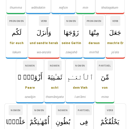
thumma
wāḥidatin
nafsin
min
khalaqakum
PRONOMEN
VERB
NOMEN
PRONOMEN
VERB
جَعَلَ
مِنْهَا
زَوْجَهَا
وَأَنزَلَ
لَكُم
für euch
und sandte herab
seine Gattin
daraus
machte Er
lakum
wa-anzala
zawjahā
min'hā
jaʿala
NOMEN
NOMEN
NOMEN
PARTIKEL
مِّنَ
ٱلْأَنْعَـٰمِ
ثَمَـٰنِيَةَ
أَزْوَٰجٍۢ ۚ
Paare
acht
dem Vieh
von
azwājin
thamāniyata
l-anʿāmi
mina
NOMEN
NOMEN
NOMEN
PARTIKEL
VERB
يَخْلُقُكُمْ
فِى
بُطُونِ
أُمَّهَـٰتِكُمْ
خَلْقًۭا