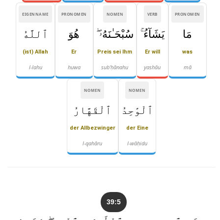
EIGENNAME
PRONOMEN
NOMEN
VERB
PRONOMEN
مَا
يَشَآءُ ۚ
سُبْحَـٰنَهُۥ ۖ
هُوَ
ٱللَّهُ
(ist) Allah
Er
Preis sei Ihm
Er will
was
l-lahu
huwa
sub'ḥānahu
yashāu
mā
NOMEN
NOMEN
ٱلْوَٰحِدُ
ٱلْقَهَّارُ
der Allbezwinger
der Eine
l-qahāru
l-wāḥidu
39:5