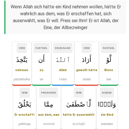
Wenn Allah sich hätte ein Kind nehmen wollen, hätte Er
wahrlich aus dem, was Er erschaffen hat, sich
auserwählt, was Er will. Preis sei Ihm! Er ist Allah, der
Eine, der Allbezwinger.
VERB
PARTIKEL
EIGENNAME
VERB
PARTIKEL
لَّوْ
أَرَادَ
ٱللَّهُ
أَن
يَتَّخِذَ
nehmen
zu
Allah
gewollt hätte
Wenn
yattakhidha
an
l-lahu
arāda
law
VERB
PRONOMEN
VERB
NOMEN
وَلَدًۭا
لَّٱصْطَفَىٰ
مِمَّا
يَخْلُقُ
Er erschafft
aus dem, was
hätte Er auserwählt
ein Kind
yakhluqu
mimmā
la-iṣ'ṭafā
waladan