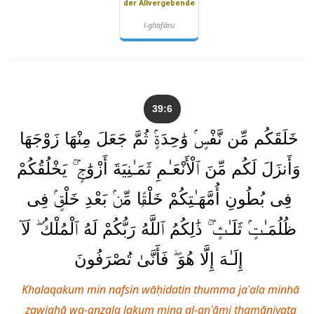
der Allvergebende
l-ghafāru
39:6
خَلَقَكُم مِّن نَّفْسٍۢ وَٰحِدَةٍۢ ثُمَّ جَعَلَ مِنْهَا زَوْجَهَا
وَأَنزَلَ لَكُم مِّنَ ٱلْأَنْعَـٰمِ ثَمَـٰنِيَةَ أَزْوَٰجٍۢ ۚ يَخْلُقُكُمْ
فِى بُطُونِ أُمَّهَـٰتِكُمْ خَلْقًۭا مِّنۢ بَعْدِ خَلْقٍۢ فِى
ظُلُمَـٰتٍۢ ثَلَـٰثٍۢ ۚ ذَٰلِكُمُ ٱللَّهُ رَبُّكُمْ لَهُ ٱلْمُلْكُ ۖ لَآ
إِلَـٰهَ إِلَّا هُوَ ۖ فَأَنَّىٰ تُصْرَفُونَ
Khalaqakum min nafsin wāḥidatin thumma jaʿala minhā
zawjahā wa-anzala lakum mina al-anʿāmi thamāniyata