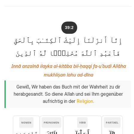
39:2
إِنَّآ أَنزَلْنَآ إِلَيْكَ ٱلْكِتَـٰبَ بِٱلْحَقِّ
فَٱعْبُدِ ٱللَّهَ مُخْلِصًۭا لَّهُ ٱلدِّينَ
Innā anzalnā ilayka al-kitāba bil-ḥaqqi fa-uʿbudi Allāha
mukhliṣan lahu ad-dīna
Gewiß, Wir haben das Buch mit der Wahrheit zu dir
herabgesandt. So diene Allah und sei Ihm gegenüber
aufrichtig in der
Religion
.
NOMEN
PRONOMEN
VERB
PARTIKEL