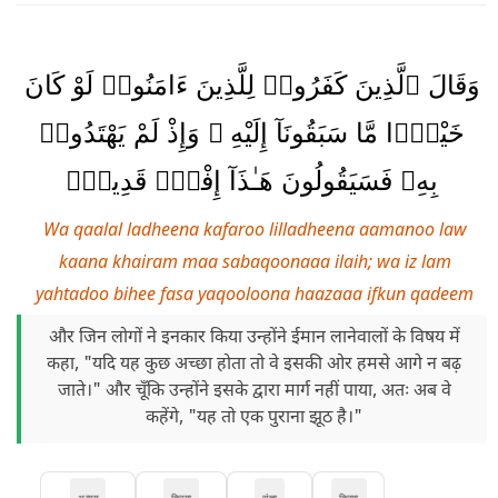
وَقَالَ ٱلَّذِينَ كَفَرُوا۟ لِلَّذِينَ ءَامَنُوا۟ لَوْ كَانَ
خَيْرًۭا مَّا سَبَقُونَآ إِلَيْهِ ۚ وَإِذْ لَمْ يَهْتَدُوا۟
بِهِۦ فَسَيَقُولُونَ هَـٰذَآ إِفْكٌۭ قَدِيمٌۭ
Wa qaalal ladheena kafaroo lilladheena aamanoo law
kaana khairam maa sabaqoonaaa ilaih; wa iz lam
yahtadoo bihee fasa yaqooloona haazaaa ifkun qadeem
और जिन लोगों ने इनकार किया उन्होंने ईमान लानेवालों के विषय में
कहा, "यदि यह कुछ अच्छा होता तो वे इसकी ओर हमसे आगे न बढ़
जाते।" और चूँकि उन्होंने इसके द्वारा मार्ग नहीं पाया, अतः अब वे
कहेंगे, "यह तो एक पुराना झूठ है।"
अव्यय
क्रिया
संज्ञा
क्रिया