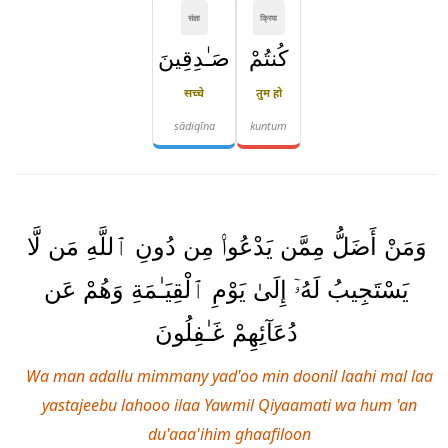
संज्ञा
क्रिया
كُنتُمْ
صَـٰدِقِينَ
सच्चे
तुम हो
ṣādiqīna
kuntum
وَمَنْ أَضَلُّ مِمَّن يَدْعُوا۟ مِن دُونِ ٱللَّهِ مَن لَّا
يَسْتَجِيبُ لَهُۥٓ إِلَىٰ يَوْمِ ٱلْقِيَـٰمَةِ وَهُمْ عَن
دُعَآئِهِمْ غَـٰفِلُونَ
Wa man adallu mimmany yad'oo min doonil laahi mal laa
yastajeebu lahooo ilaa Yawmil Qiyaamati wa hum 'an
du'aaa'ihim ghaafiloon