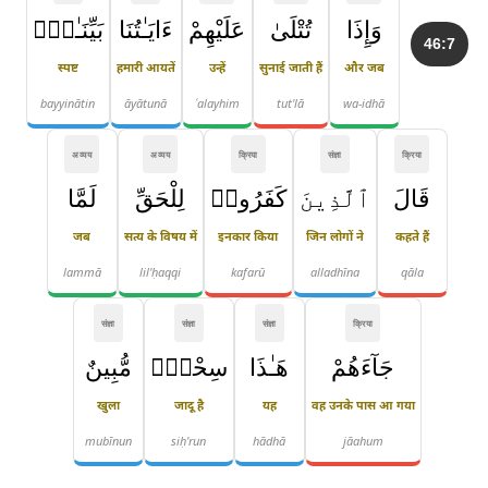
وَإِذَا
تُتْلَىٰ
عَلَيْهِمْ
ءَايَـٰتُنَا
بَيِّنَـٰتٍۢ
46:7
स्पष्ट
हमारी आयतें
उन्हें
सुनाई जाती हैं
और जब
bayyinātin
āyātunā
ʿalayhim
tut'lā
wa-idhā
अव्यय
अव्यय
क्रिया
संज्ञा
क्रिया
قَالَ
ٱلَّذِينَ
كَفَرُوا۟
لِلْحَقِّ
لَمَّا
जब
सत्य के विषय में
इनकार किया
जिन लोगों ने
कहते हैं
lammā
lil'ḥaqqi
kafarū
alladhīna
qāla
संज्ञा
संज्ञा
संज्ञा
क्रिया
جَآءَهُمْ
هَـٰذَا
سِحْرٌۭ
مُّبِينٌ
खुला
जादू है
यह
वह उनके पास आ गया
mubīnun
siḥ'run
hādhā
jāahum