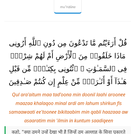
muʿ'riḍūna
قُلْ أَرَءَيْتُم مَّا تَدْعُونَ مِن دُونِ ٱللَّهِ أَرُونِى
مَاذَا خَلَقُوا۟ مِنَ ٱلْأَرْضِ أَمْ لَهُمْ شِرْكٌۭ
فِى ٱلسَّمَـٰوَٰتِ ۖ ٱئْتُونِى بِكِتَـٰبٍۢ مِّن قَبْلِ
هَـٰذَآ أَوْ أَثَـٰرَةٍۢ مِّنْ عِلْمٍ إِن كُنتُمْ صَـٰدِقِينَ
Qul ara'aitum maa tad'oona min doonil laahi aroonee
maazaa khalaqoo minal ardi am lahum shirkun fis
samaawaati ee'toonee bikitaabim min qabli haazaaa aw
asaaratim min 'ilmin in kuntum saadiqeen
कहो, "क्या तुमने उन्हें देखा भी है जिन्हें तुम अल्लाह के सिवा पुकारते