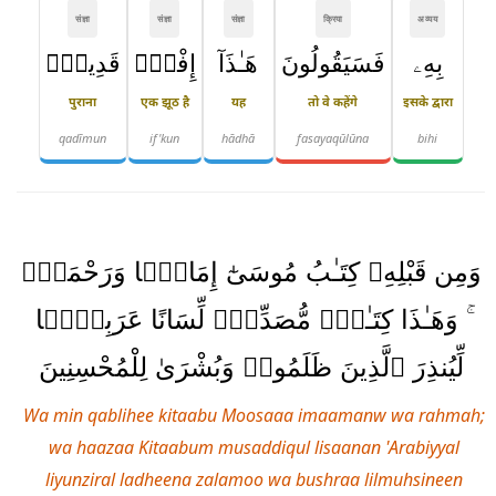
संज्ञा
संज्ञा
संज्ञा
क्रिया
अव्यय
بِهِۦ
فَسَيَقُولُونَ
هَـٰذَآ
إِفْكٌۭ
قَدِيمٌۭ
पुराना
एक झूठ है
यह
तो वे कहेंगे
इसके द्वारा
qadīmun
if'kun
hādhā
fasayaqūlūna
bihi
وَمِن قَبْلِهِۦ كِتَـٰبُ مُوسَىٰٓ إِمَامًۭا وَرَحْمَةًۭ
ۚ وَهَـٰذَا كِتَـٰبٌۭ مُّصَدِّقٌۭ لِّسَانًا عَرَبِيًّۭا
لِّيُنذِرَ ٱلَّذِينَ ظَلَمُوا۟ وَبُشْرَىٰ لِلْمُحْسِنِينَ
Wa min qablihee kitaabu Moosaaa imaamanw wa rahmah;
wa haazaa Kitaabum musaddiqul lisaanan 'Arabiyyal
liyunziral ladheena zalamoo wa bushraa lilmuhsineen