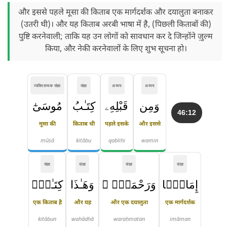
और इससे पहले मूसा की किताब एक मार्गदर्शक और दयालुता बनाकर
(उतरी थी)। और यह किताब अरबी भाषा में है, (पिछली किताबों की)
पुष्टि करनेवाली; ताकि यह उन लोगों को सावधान कर दे जिन्होंने ज़ुल्म
किया, और नेकी करनेवालों के लिए शुभ सूचना हो।
व्यक्तिवाचक संज्ञा
संज्ञा
अव्यय
अव्यय
وَمِن
قَبْلِهِۦ
كِتَـٰبُ
مُوسَىٰٓ
46:12
मूसा की
किताब थी
पहले इसके
और इससे
mūsā
kitābu
qablihi
wamin
संज्ञा
संज्ञा
संज्ञा
संज्ञा
إِمَامًۭا
وَرَحْمَةًۭ ۚ
وَهَـٰذَا
كِتَـٰبٌۭ
एक किताब है
और यह
और एक दयालुता
एक मार्गदर्शक
kitābun
wahādhā
waraḥmatan
imāman