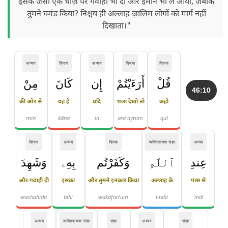
इसके जैसी एक चीज़ पर गवाही भी दी और ईमान भी ले आया, जबकि
तुमने घमंड किया? निश्चय ही अल्लाह ज़ालिम लोगों को मार्ग नहीं
दिखाता।"
अव्यय
क्रिया
अव्यय
क्रिया
क्रिया
قُلْ
أَرَءَيْتُمْ
إِن
كَانَ
مِنْ
46:10
की ओर से
यह है
यदि
भला देखो तो
कहो
min
kāna
in
ara-aytum
qul
क्रिया
अव्यय
क्रिया
व्यक्तिवाचक संज्ञा
अव्यय
عِندِ
ٱللَّهِ
وَكَفَرْتُم
بِهِۦ
وَشَهِدَ
और गवाही दी
इसका
और तुमने इनकार किया
अल्लाह के
पास से
washahida
bihi
wakafartum
l-lahi
ʿindi
अव्यय
व्यक्तिवाचक संज्ञा
संज्ञा
अव्यय
संज्ञा