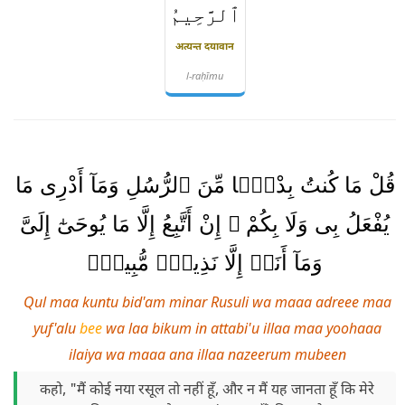
ٱلرَّحِيمُ
अत्यन्त दयावान
l-raḥīmu
قُلْ مَا كُنتُ بِدْعًۭا مِّنَ ٱلرُّسُلِ وَمَآ أَدْرِى مَا
يُفْعَلُ بِى وَلَا بِكُمْ ۖ إِنْ أَتَّبِعُ إِلَّا مَا يُوحَىٰٓ إِلَىَّ
وَمَآ أَنَا۠ إِلَّا نَذِيرٌۭ مُّبِينٌۭ
Qul maa kuntu bid'am minar Rusuli wa maaa adreee maa
yuf'alu
bee
wa laa bikum in attabi'u illaa maa yoohaaa
ilaiya wa maaa ana illaa nazeerum mubeen
कहो, "मैं कोई नया रसूल तो नहीं हूँ, और न मैं यह जानता हूँ कि मेरे