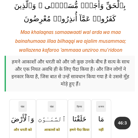
بِٱلْحَقِّ وَأَجَلٍۢ مُّسَمًّۭى ۚ وَٱلَّذِينَ
كَفَرُوا۟ عَمَّآ أُنذِرُوا۟ مُعْرِضُونَ
Maa khalaqnas samaawaati wal arda wa maa
bainahumaaa illaa bilhaqqi wa ajalim musammaa;
wallazena kafaroo 'ammaaa unziroo mu'ridoon
हमने आकाशों और धरती को और जो कुछ उनके बीच है सत्य के साथ
और एक नियत अवधि ही के लिए पैदा किया है। और जिन लोगों ने
इनकार किया है, जिस बात से उन्हें सावधान किया गया है वे उससे मुँह
मोड़े हुए हैं।
संज्ञा
संज्ञा
क्रिया
अव्यय
مَا
خَلَقْنَا
ٱلسَّمَـٰوَٰتِ
وَٱلْأَرْضَ
46:3
और धरती को
आकाशों को
हमने पैदा किया
नहीं