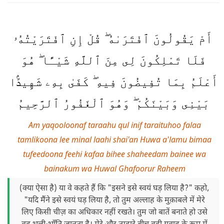
أَمْ يَقُولُونَ ٱفْتَرَىٰهُ ۖ قُلْ إِنِ ٱفْتَرَيْتُهُۥ
فَلَا تَمْلِكُونَ لِى مِنَ ٱللَّهِ شَيْـًٔا ۖ هُوَ
أَعْلَمُ بِمَا تُفِيضُونَ فِيهِ ۖ كَفَىٰ بِهِۦ شَهِيدًۢا
بَيْنِى وَبَيْنَكُمْ ۖ وَهُوَ ٱلْغَفُورُ ٱلرَّحِيمُ
Am yaqooloonaf taraahu qul inif taraituhoo falaa
tamlikoona lee minal laahi shai'an Huwa a'lamu bimaa
tufeedoona feehi kafaa bihee shaheedam bainee wa
bainakum wa Huwal Ghafoorur Raheem
(क्या ऐसा है) या वे कहते हैं कि "इसने इसे स्वयं घड़ लिया है?" कहो,
"यदि मैंने इसे स्वयं घड़ लिया है, तो तुम अल्लाह के मुक़ाबले में मेरे
लिए किसी चीज़ का अधिकार नहीं रखते। तुम जो बातें बनाते हो उसे