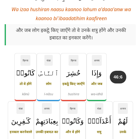
Wa izaa hushiran naasu kaanoo lahum a'daaa'anw wa
kaanoo bi'ibaadatihim kaafireen
और जब लोग इकट्ठे किए जाएँगे तो वे उनके शत्रु होंगे और उनकी
इबादत का इनकार करेंगे।
क्रिया
संज्ञा
क्रिया
अव्यय
وَإِذَا
حُشِرَ
ٱلنَّاسُ
كَانُوا۟
46:6
तो वे होंगे
लोग
इकट्ठे किए जाएँगे
और जब
kānū
l-nāsu
ḥushira
wa-idhā
संज्ञा
अव्यय
क्रिया
संज्ञा
अव्यय
لَهُمْ
أَعْدَآءًۭ
وَكَانُوا۟
بِعِبَادَتِهِمْ
كَـٰفِرِينَ
इनकार करनेवाले
उनकी इबादत का
और वे होंगे
शत्रु
उनके