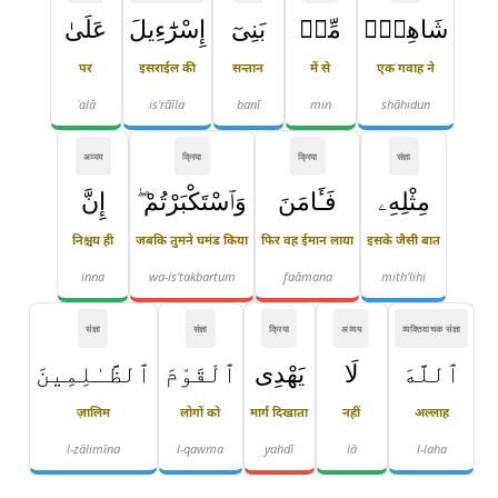
شَاهِدٌۭ
مِّنۢ
بَنِىٓ
إِسْرَٰٓءِيلَ
عَلَىٰ
पर
इसराईल की
सन्तान
में से
एक गवाह ने
ʿalā
is'rāīla
banī
min
shāhidun
अव्यय
क्रिया
क्रिया
संज्ञा
مِثْلِهِۦ
فَـَٔامَنَ
وَٱسْتَكْبَرْتُمْ ۖ
إِنَّ
निश्चय ही
जबकि तुमने घमंड किया
फिर वह ईमान लाया
इसके जैसी बात
inna
wa-is'takbartum
faāmana
mith'lihi
संज्ञा
संज्ञा
क्रिया
अव्यय
व्यक्तिवाचक संज्ञा
ٱللَّهَ
لَا
يَهْدِى
ٱلْقَوْمَ
ٱلظَّـٰلِمِينَ
ज़ालिम
लोगों को
मार्ग दिखाता
नहीं
अल्लाह
l-ẓālimīna
l-qawma
yahdī
lā
l-laha