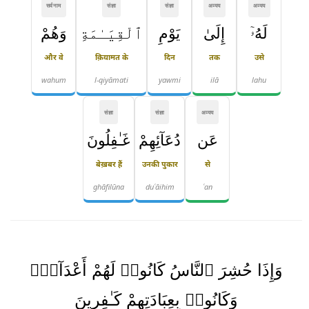
सर्वनाम
संज्ञा
संज्ञा
अव्यय
अव्यय
لَهُۥٓ
إِلَىٰ
يَوْمِ
ٱلْقِيَـٰمَةِ
وَهُمْ
और वे
क़ियामत के
दिन
तक
उसे
wahum
l-qiyāmati
yawmi
ilā
lahu
संज्ञा
संज्ञा
अव्यय
عَن
دُعَآئِهِمْ
غَـٰفِلُونَ
बेख़बर हैं
उनकी पुकार
से
ghāfilūna
duʿāihim
ʿan
وَإِذَا حُشِرَ ٱلنَّاسُ كَانُوا۟ لَهُمْ أَعْدَآءًۭ
وَكَانُوا۟ بِعِبَادَتِهِمْ كَـٰفِرِينَ