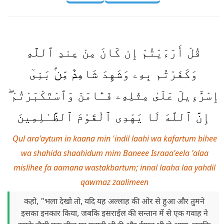
قُلْ أَرَءَيْتُمْ إِن كَانَ مِنْ عِندِ ٱللَّهِ
وَكَفَرْتُم بِهِۦ وَشَهِدَ شَاهِدٌۭ مِّنۢ بَنِىٓ
إِسْرَٰٓءِيلَ عَلَىٰ مِثْلِهِۦ فَـَٔامَنَ وَٱسْتَكْبَرْتُمْ ۖ
إِنَّ ٱللَّهَ لَا يَهْدِى ٱلْقَوْمَ ٱلظَّـٰلِمِينَ
Qul ara'aytum in kaana min 'indil laahi wa kafartum bihee
wa shahida shaahidum mim Baneee Israaa'eela 'alaa
mislihee fa aamana wastakbartum; innal laaha laa yahdil
qawmaz zaalimeen
कहो, "भला देखो तो, यदि यह अल्लाह की ओर से हुआ और तुमने
इसका इनकार किया, जबकि इसराईल की सन्तान में से एक गवाह ने