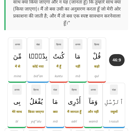
साथ क्या किया जाएगा और न यह (जानता हूँ) कि तुम्हारे साथ क्या
(किया जाएगा)। मैं तो बस उसी का अनुसरण करता हूँ जो मेरी ओर
प्रकाशना की जाती है; और मैं तो बस एक स्पष्ट सावधान करनेवाला
हूँ।"
अव्यय
संज्ञा
क्रिया
अव्यय
क्रिया
قُلْ
مَا
كُنتُ
بِدْعًۭا
مِّنَ
46:9
में से
कोई नया
मैं हूँ
नहीं
कहो
mina
bid'ʿan
kuntu
mā
qul
अव्यय
क्रिया
संज्ञा
क्रिया
अव्यय
संज्ञा
ٱلرُّسُلِ
وَمَآ
أَدْرِى
مَا
يُفْعَلُ
بِى
मेरे साथ
किया जाएगा
क्या
मैं जानता हूँ
और नहीं
रसूलों
bī
yuf'ʿalu
mā
adrī
wamā
l-rusuli