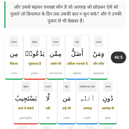
और उससे बढ़कर पथभ्रष्ट कौन है जो अल्लाह को छोड़कर ऐसे को
पुकारे जो क़ियामत के दिन तक उसकी बात न सुन सके? और वे उनकी
पुकार से भी बेख़बर हैं।
अव्यय
क्रिया
अव्यय
संज्ञा
अव्यय
وَمَنْ
أَضَلُّ
مِمَّن
يَدْعُوا۟
مِن
46:5
सिवाय
पुकारता है
उससे जो
अधिक पथभ्रष्ट है
और कौन
min
yadʿū
mimman
aḍallu
waman
क्रिया
अव्यय
संज्ञा
व्यक्तिवाचक संज्ञा
अव्यय
دُونِ
ٱللَّهِ
مَن
لَّا
يَسْتَجِيبُ
उत्तर दे सकते
नहीं
उन्हें जो
अल्लाह
अल्लाह के
yastajību
lā
man
l-lahi
dūni