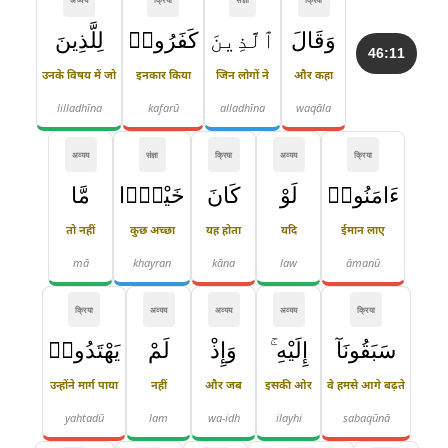
وَقَالَ
ٱلَّذِينَ
كَفَرُوا۟
لِلَّذِينَ
46:11
उनके विषय में जो
इनकार किया
जिन लोगों ने
और कहा
lilladhīna
kafarū
alladhīna
waqāla
अव्यय
संज्ञा
क्रिया
अव्यय
क्रिया
ءَامَنُوا۟
لَوْ
كَانَ
خَيْرًۭا
مَّا
तो नहीं
कुछ अच्छा
यह होता
यदि
ईमान लाए
mā
khayran
kāna
law
āmanū
क्रिया
अव्यय
अव्यय
अव्यय
क्रिया
سَبَقُونَآ
إِلَيْهِ ۚ
وَإِذْ
لَمْ
يَهْتَدُوا۟
उन्होंने मार्ग पाया
नहीं
और जब
इसकी ओर
वे हमसे आगे बढ़ते
yahtadū
lam
wa-idh
ilayhi
sabaqūnā