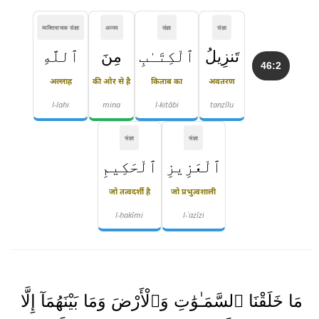
व्यक्तिवाचक संज्ञा
अव्यय
संज्ञा
संज्ञा
تَنزِيلُ
ٱلْكِتَـٰبِ
مِنَ
ٱللَّهِ
46:2
अल्लाह
की ओर से है
किताब का
अवतरण
l-lahi
mina
l-kitābi
tanzīlu
संज्ञा
संज्ञा
ٱلْعَزِيزِ
ٱلْحَكِيمِ
जो तत्वदर्शी है
जो प्रभुत्वशाली
l-ḥakīmi
l-ʿazīzi
مَا خَلَقْنَا ٱلسَّمَـٰوَٰتِ وَٱلْأَرْضَ وَمَا بَيْنَهُمَآ إِلَّا