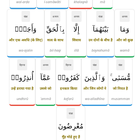
wal-arḍa
l-samāwāti
khalaqnā
mā
संज्ञा
अव्यय
अव्यय
संज्ञा
अव्यय
وَمَا
بَيْنَهُمَآ
إِلَّا
بِٱلْحَقِّ
وَأَجَلٍۢ
और एक अवधि (के लिए)
सत्य के साथ
सिवाय
उन दोनों के बीच है
और जो कुछ
wa-ajalin
bil-ḥaqi
illā
baynahumā
wamā
क्रिया
अव्यय
क्रिया
संज्ञा
संज्ञा
مُّسَمًّۭى ۚ
وَٱلَّذِينَ
كَفَرُوا۟
عَمَّآ
أُنذِرُوا۟
उन्हें डराया गया है
उससे जो
इनकार किया
और जिन लोगों ने
जो नियत है
undhirū
ʿammā
kafarū
wa-alladhīna
musamman
संज्ञा
مُعْرِضُونَ
मुँह मोड़े हुए हैं