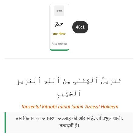
अव्यय
حمٓ
46:1
हा० मीम०
hha-meem
تَنزِيلُ ٱلْكِتَـٰبِ مِنَ ٱللَّهِ ٱلْعَزِيزِ
ٱلْحَكِيمِ
Tanzeelul Kitaabi minal laahil 'Azeezil Hakeem
इस किताब का अवतरण अल्लाह की ओर से है, जो प्रभुत्वशाली,
तत्वदर्शी है।