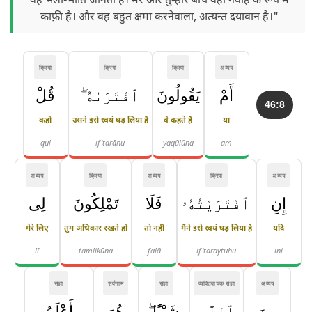
वह भली-भाँति जानता है। मेरे और तुम्हारे बीच वही गवाह के रूप में
काफ़ी है। और वह बहुत क्षमा करनेवाला, अत्यन्त दयावान है।"
क्रिया
क्रिया
क्रिया
अव्यय
أَمْ
يَقُولُونَ
ٱفْتَرَىٰهُ ۖ
قُلْ
46:8
कहो
उसने इसे स्वयं घड़ लिया है
वे कहते हैं
या
qul
if'tarāhu
yaqūlūna
am
अव्यय
क्रिया
अव्यय
क्रिया
अव्यय
إِنِ
ٱفْتَرَيْتُهُۥ
فَلَا
تَمْلِكُونَ
لِى
मेरे लिए
तुम अधिकार रखते हो
तो नहीं
मैंने इसे स्वयं घड़ लिया है
यदि
lī
tamlikūna
falā
if'taraytuhu
ini
संज्ञा
सर्वनाम
संज्ञा
व्यक्तिवाचक संज्ञा
अव्यय
مِنَ
ٱللَّهِ
شَيْـًٔا ۖ
هُوَ
أَعْلَمُ