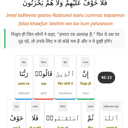
فَلَا خَوْفٌ عَلَيْهِمْ وَلَا هُمْ يَحْزَنُونَ
Innal ladheena qaaloo Rabbunal laahu summas taqaamoo
falaa khawfun 'alaihim wa laa hum yahzanoon
निश्चय ही जिन लोगों ने कहा, "हमारा रब अल्लाह है," फिर वे उस पर
दृढ़ रहे, तो उनके लिए न तो कोई भय है और न वे दुखी होंगे।
संज्ञा
क्रिया
संज्ञा
अव्यय
إِنَّ
ٱلَّذِينَ
قَالُوا۟
رَبُّنَا
46:13
हमारा रब
कहा
जिन लोगों ने
निश्चय ही
rabbunā
qālū
alladhīna
inna
संज्ञा
अव्यय
क्रिया
अव्यय
व्यक्तिवाचक संज्ञा
ٱللَّهُ
ثُمَّ
ٱسْتَقَـٰمُوا۟
فَلَا
خَوْفٌ