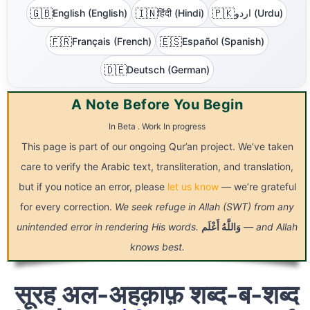
🇬🇧
🇮🇳
🇵🇰
English (English)
हिंदी (Hindi)
اردو (Urdu)
🇫🇷
🇪🇸
Français (French)
Español (Spanish)
🇩🇪
Deutsch (German)
A Note Before You Begin
In Beta . Work In progress
This page is part of our ongoing Qur’an project. We’ve taken
care to verify the Arabic text, transliteration, and translation,
but if you notice an error, please
let us know
— we’re grateful
for every correction.
We seek refuge in Allah (SWT) from any
unintended error in rendering His words.
أَعْلَم
وَاللَّهُ
— and Allah
knows best.
सूरह अल-अहक़ाफ़ शब्द-ब-शब्द