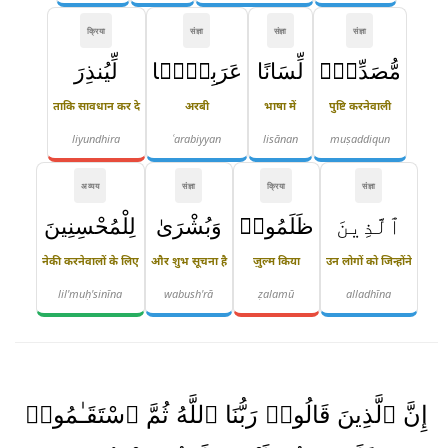
क्रिया
संज्ञा
संज्ञा
संज्ञा
مُّصَدِّقٌۭ
لِّسَانًا
عَرَبِيًّۭا
لِّيُنذِرَ
ताकि सावधान कर दे
अरबी
भाषा में
पुष्टि करनेवाली
liyundhira
ʿarabiyyan
lisānan
muṣaddiqun
अव्यय
संज्ञा
क्रिया
संज्ञा
ٱلَّذِينَ
ظَلَمُوا۟
وَبُشْرَىٰ
لِلْمُحْسِنِينَ
नेकी करनेवालों के लिए
और शुभ सूचना है
ज़ुल्म किया
उन लोगों को जिन्होंने
lil'muḥ'sinīna
wabush'rā
ẓalamū
alladhīna
إِنَّ ٱلَّذِينَ قَالُوا۟ رَبُّنَا ٱللَّهُ ثُمَّ ٱسْتَقَـٰمُوا۟