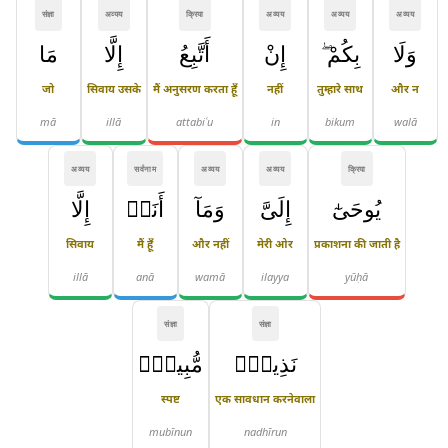
संज्ञा
अव्यय
क्रिया
अव्यय
अव्यय
अव्यय
وَلَا
بِكُمْ ۖ
إِنْ
أَتَّبِعُ
إِلَّا
مَا
जो
सिवाय उसके
मैं अनुसरण करता हूँ
नहीं
तुम्हारे साथ
और न
mā
illā
attabiʿu
in
bikum
walā
अव्यय
सर्वनाम
अव्यय
अव्यय
क्रिया
يُوحَىٰٓ
إِلَىَّ
وَمَآ
أَنَا۠
إِلَّا
सिवाय
मैं हूँ
और नहीं
मेरी ओर
प्रकाशना की जाती है
illā
anā
wamā
ilayya
yūḥā
संज्ञा
संज्ञा
نَذِيرٌۭ
مُّبِينٌۭ
स्पष्ट
एक सावधान करनेवाला
mubīnun
nadhīrun