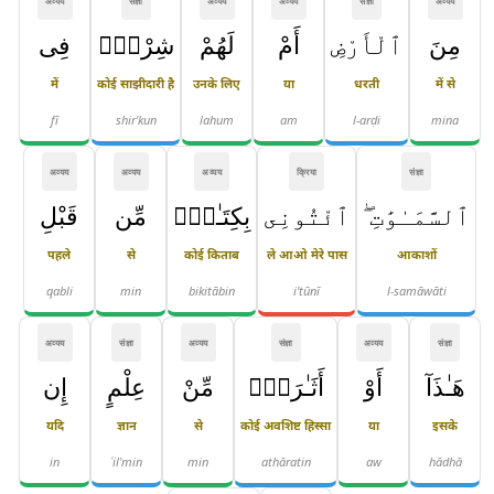
अव्यय
संज्ञा
अव्यय
अव्यय
संज्ञा
अव्यय
مِنَ
ٱلْأَرْضِ
أَمْ
لَهُمْ
شِرْكٌۭ
فِى
में
कोई साझीदारी है
उनके लिए
या
धरती
में से
fī
shir'kun
lahum
am
l-arḍi
mina
अव्यय
अव्यय
अव्यय
क्रिया
संज्ञा
ٱلسَّمَـٰوَٰتِ ۖ
ٱئْتُونِى
بِكِتَـٰبٍۢ
مِّن
قَبْلِ
पहले
से
कोई किताब
ले आओ मेरे पास
आकाशों
qabli
min
bikitābin
i'tūnī
l-samāwāti
अव्यय
संज्ञा
अव्यय
संज्ञा
अव्यय
संज्ञा
هَـٰذَآ
أَوْ
أَثَـٰرَةٍۢ
مِّنْ
عِلْمٍ
إِن
यदि
ज्ञान
से
कोई अवशिष्ट हिस्सा
या
इसके
in
ʿil'min
min
athāratin
aw
hādhā