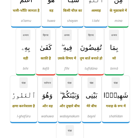
भली-भाँति जानता है
वह
किसी चीज़ का
अल्लाह
के मुक़ाबले में
aʿlamu
huwa
shayan
l-lahi
mina
अव्यय
क्रिया
अव्यय
क्रिया
अव्यय
بِمَا
تُفِيضُونَ
فِيهِ ۖ
كَفَىٰ
بِهِۦ
वही
काफ़ी है
उसके विषय में
तुम बातें बनाते हो
जो
bihi
kafā
fīhi
tufīḍūna
bimā
संज्ञा
सर्वनाम
संज्ञा
संज्ञा
संज्ञा
شَهِيدًۢا
بَيْنِى
وَبَيْنَكُمْ ۖ
وَهُوَ
ٱلْغَفُورُ
क्षमा करनेवाला है
और वह
और तुम्हारे बीच
मेरे बीच
गवाह के रूप में
l-ghafūru
wahuwa
wabaynakum
baynī
shahīdan
संज्ञा