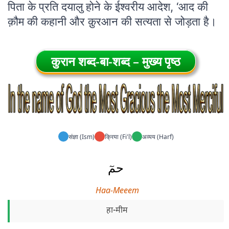
पिता के प्रति दयालु होने के ईश्वरीय आदेश, ‘आद की
क़ौम की कहानी और क़ुरआन की सत्यता से जोड़ता है।
कुरान शब्द-बा-शब्द – मुख्य पृष्ठ
संज्ञा (Ism)
क्रिया (Fi'l)
अव्यय (Harf)
حمٓ
Haa-Meeem
हा-मीम