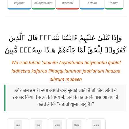
kāfirīna
biʿibādatihim
wakānū
aʿdāan
lahum
وَإِذَا تُتْلَىٰ عَلَيْهِمْ ءَايَـٰتُنَا بَيِّنَـٰتٍۢ قَالَ ٱلَّذِينَ
كَفَرُوا۟ لِلْحَقِّ لَمَّا جَآءَهُمْ هَـٰذَا سِحْرٌۭ مُّبِينٌ
Wa izaa tutlaa 'alaihim Aayaatunaa baiyinaatin qaalal
ladheena kafaroo lilhaqqi lammaa jaaa'ahum haazaa
sihrum mubeen
और जब हमारी स्पष्ट आयतें उन्हें सुनाई जाती हैं तो जिन लोगों ने
इनकार किया वे सत्य के विषय में, जबकि वह उनके पास आ गया है,
कहते हैं कि "यह तो खुला जादू है।"
संज्ञा
संज्ञा
अव्यय
क्रिया
अव्यय