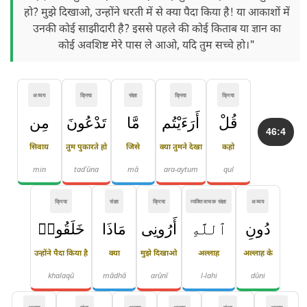
हो? मुझे दिखाओ, उन्होंने धरती में से क्या पैदा किया है! या आकाशों में
उनकी कोई साझीदारी है? इससे पहले की कोई किताब या ज्ञान का
कोई अवशिष्ट मेरे पास ले आओ, यदि तुम सच्चे हो।"
अव्यय
क्रिया
संज्ञा
क्रिया
क्रिया
قُلْ
أَرَءَيْتُم
مَّا
تَدْعُونَ
مِن
46:4
सिवाय
तुम पुकारते हो
जिसे
क्या तुमने देखा
कहो
min
tadʿūna
mā
ara-aytum
qul
क्रिया
संज्ञा
क्रिया
व्यक्तिवाचक संज्ञा
अव्यय
دُونِ
ٱللَّهِ
أَرُونِى
مَاذَا
خَلَقُوا۟
उन्होंने पैदा किया है
क्या
मुझे दिखाओ
अल्लाह
अल्लाह के
khalaqū
mādhā
arūnī
l-lahi
dūni