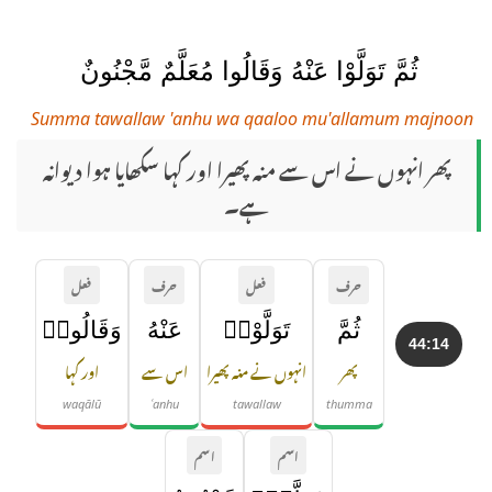
ثُمَّ تَوَلَّوْا عَنْهُ وَقَالُوا مُعَلَّمٌ مَّجْنُونٌ
Summa tawallaw 'anhu wa qaaloo mu'allamum majnoon
پھر انہوں نے اس سے منہ پھیرا اور کہا سکھایا ہوا دیوانہ
ہے۔
حرف
فعل
حرف
فعل
ثُمَّ
تَوَلَّوْا۟
عَنْهُ
وَقَالُوا۟
44:14
پھر
انہوں نے منہ پھیرا
اس سے
اور کہا
waqālū
ʿanhu
tawallaw
thumma
اسم
اسم