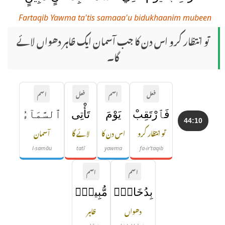
Fartaqib Yawma ta'tis samaaa'u bidukhaanim mubeen
تو انتظار کرو اس دن کا جب آسمان ایک ظاہر دھواں لائے
گا۔
فعل
اسم
فعل
اسم
فَٱرْتَقِبْ
يَوْمَ
تَأْتِى
ٱلسَّمَآءُ
44:10
تو انتظار کرو
اس دن کا
لائے گا
آسمان
l-samāu
tatī
yawma
fa-ir'taqib
اسم
اسم
بِدُخَانٍۢ
مُّبِينٍۢ
دھواں
ظاہر