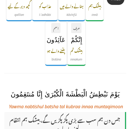
بیشک ہم
ہٹانے والے ہیں
عذاب کو
کچھ دیر کے لیے
qalīlan
l-ʿadhābi
kāshifū
innā
حرف
اسم
إِنَّكُمْ
عَآئِدُونَ
بیشک تم
پلٹنے والے ہو
ʿāidūna
innakum
يَوْمَ نَبْطِشُ الْبَطْشَةَ الْكُبْرَىٰ إِنَّا مُنتَقِمُونَ
Yawma nabtishul batsha tal kubraa innaa muntaqimoon
جس دن ہم سب سے بڑی پکڑ پکڑیں گے، بیشک ہم انتقام
لینے والے ہیں۔