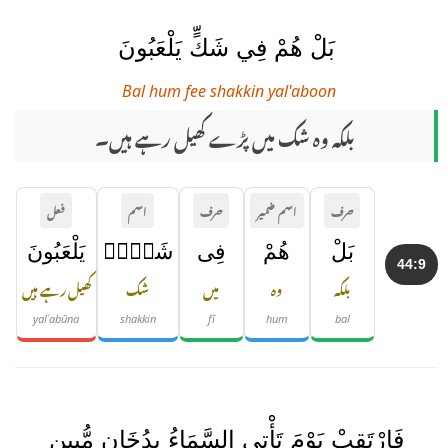
بَلْ هُمْ فِي شَكٍّ يَلْعَبُونَ
Bal hum fee shakkin yal'aboon
بلکہ وہ شک میں پڑے کھیل رہے ہیں۔
حرف
اسم ضمیر
حرف
اسم
فعل
بَلْ
هُمْ
فِى
شَكٍّۢ
يَلْعَبُونَ
44:9
بلکہ
وہ
میں
شک
کھیل رہے ہیں
yalʿabūna
shakkin
fī
hum
bal
فَارْتَقِبْ يَوْمَ تَأْتِي السَّمَاءُ بِدُخَانٍ مُّبِينٍ