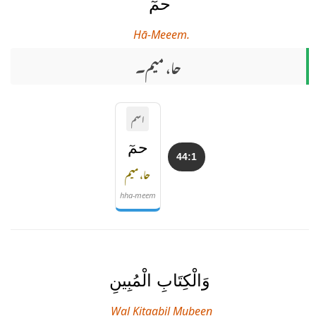
حمٓ
Hā-Meeem.
حا، میم۔
اسم
حمٓ
44:1
حا، میم
hha-meem
وَالْكِتَابِ الْمُبِينِ
Wal Kitaabil Mubeen