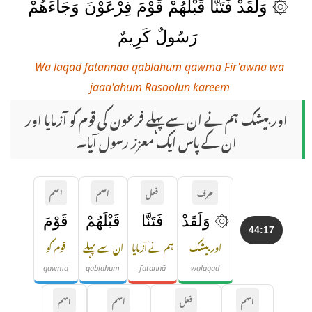
۞ وَلَقَدْ فَتَنَّا قَبْلَهُمْ قَوْمَ فِرْعَوْنَ وَجَاءَهُمْ
رَسُولٌ كَرِيمٌ
Wa laqad fatannaa qablahum qawma Fir'awna wa
jaaa'ahum Rasoolun kareem
اور بیشک ہم نے ان سے پہلے فرعون کی قوم کو آزمایا اور
ان کے پاس ایک معزز رسول آیا۔
حرف
فعل
اسم
اسم
۞ وَلَقَدْ
فَتَنَّا
قَبْلَهُمْ
قَوْمَ
44:17
اور بیشک
ہم نے آزمایا
ان سے پہلے
قوم کو
qawma
qablahum
fatannā
walaqad
اسم
فعل
اسم
اسم