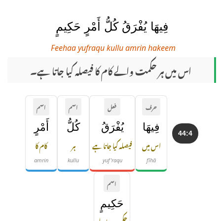
فِيهَا يُفْرَقُ كُلُّ أَمْرٍ حَكِيمٍ
Feehaa yufraqu kullu amrin hakeem
اس میں ہر حکمت والے کام کا فیصلہ کیا جاتا ہے۔
حرف
فعل
اسم
اسم
فِيهَا
يُفْرَقُ
كُلُّ
أَمْرٍ
44:4
اس میں
فیصلہ کیا جاتا ہے
ہر
کام کا
amrin
kullu
yuf'raqu
fīhā
اسم
حَكِيمٍ