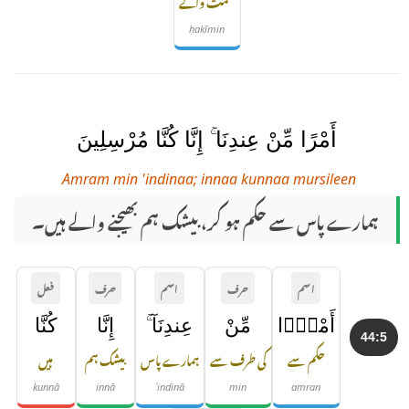
حکمت والے
ḥakīmin
أَمْرًا مِّنْ عِندِنَا ۚ إِنَّا كُنَّا مُرْسِلِينَ
Amram min 'indinaa; innaa kunnaa mursileen
ہمارے پاس سے حکم ہو کر، بیشک ہم بھیجنے والے ہیں۔
اسم
حرف
اسم
حرف
فعل
أَمْرًۭا
مِّنْ
عِندِنَآ ۚ
إِنَّا
كُنَّا
44:5
حکم سے
کی طرف سے
ہمارے پاس
بیشک ہم
ہیں
kunnā
innā
ʿindinā
min
amran