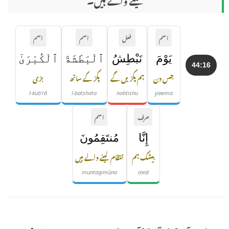
اسم
فعل
اسم
اسم
يَوْمَ
نَبْطِشُ
ٱلْبَطْشَةَ
ٱلْكُبْرَىٰٓ
44:16
جس دن
ہم پکڑیں گے
پکڑ کے ساتھ
بڑی
l-kub'rā
l-baṭshata
nabṭishu
yawma
حرف
اسم
إِنَّا
مُنتَقِمُونَ
بیشک ہم
انتقام لینے والے ہیں
muntaqimūna
innā