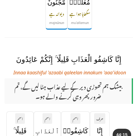
مُعَلَّمٌۭ
مَّجْنُونٌ
سکھایا ہوا ہے
دیوانہ ہے
majnūnun
muʿallamun
إِنَّا كَاشِفُو الْعَذَابِ قَلِيلًا ۚ إِنَّكُمْ عَائِدُونَ
Innaa kaashiful 'azaabi qaleelan innakum 'aaa'idoon
بیشک ہم تھوڑی دیر کے لیے عذاب ہٹا لیں گے، تم
ضرور پھر وہی کرنے والے ہو۔
حرف
اسم
اسم
اسم
إِنَّا
كَاشِفُوا۟
ٱلْعَذَابِ
قَلِيلًا ۚ
44:15