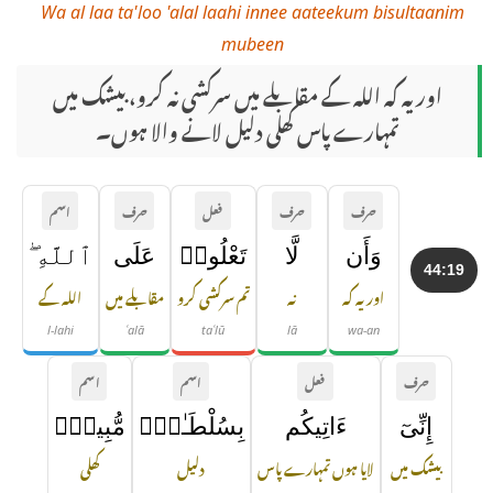
Wa al laa ta'loo 'alal laahi innee aateekum bisultaanim
mubeen
اور یہ کہ اللہ کے مقابلے میں سرکشی نہ کرو، بیشک میں
تمہارے پاس کھلی دلیل لانے والا ہوں۔
حرف
حرف
فعل
حرف
اسم
وَأَن
لَّا
تَعْلُوا۟
عَلَى
ٱللَّهِ ۖ
44:19
اور یہ کہ
نہ
تم سرکشی کرو
مقابلے میں
اللہ کے
l-lahi
ʿalā
taʿlū
lā
wa-an
حرف
فعل
اسم
اسم
إِنِّىٓ
ءَاتِيكُم
بِسُلْطَـٰنٍۢ
مُّبِينٍۢ
بیشک میں
لایا ہوں تمہارے پاس
دلیل
کھلی