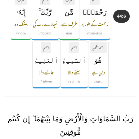
رَحْمَةًۭ
مِّن
رَّبِّكَ ۚ
إِنَّهُۥ
44:6
رحمت کے طور پر
طرف سے
تمہارے رب کی
بیشک وہ
innahu
rabbika
min
raḥmatan
اسم ضمیر
اسم
اسم
هُوَ
ٱلسَّمِيعُ
ٱلْعَلِيمُ
وہی ہے
سننے والا
جاننے والا
l-ʿalīmu
l-samīʿu
huwa
رَبِّ السَّمَاوَاتِ وَالْأَرْضِ وَمَا بَيْنَهُمَا ۖ إِن كُنتُم
مُّوقِنِينَ