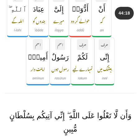
أَنْ
أَدُّوٓا۟
إِلَىَّ
عِبَادَ
ٱللَّهِ ۖ
44:18
کہ
حوالے کر دو
میرے
بندوں کو
اللہ کے
l-lahi
ʿibāda
ilayya
addū
an
حرف
حرف
اسم
اسم
إِنِّى
لَكُمْ
رَسُولٌ
أَمِينٌۭ
بیشک میں
تمہارے لیے
رسول ہوں
امانت دار
amīnun
rasūlun
lakum
innī
وَأَن لَّا تَعْلُوا عَلَى اللَّهِ ۖ إِنِّي آتِيكُم بِسُلْطَانٍ
مُّبِينٍ