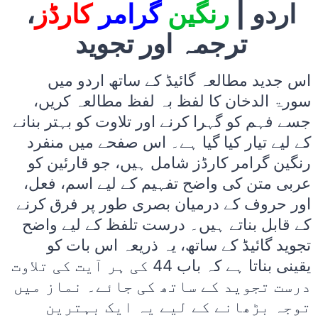
اردو |
رنگین
گرامر
کارڈز
،
ترجمہ اور تجوید
اس جدید مطالعہ گائیڈ کے ساتھ اردو میں
سورۃ الدخان کا لفظ بہ لفظ مطالعہ کریں،
جسے فہم کو گہرا کرنے اور تلاوت کو بہتر بنانے
کے لیے تیار کیا گیا ہے۔ اس صفحے میں منفرد
رنگین گرامر کارڈز شامل ہیں، جو قارئین کو
عربی متن کی واضح تفہیم کے لیے اسم، فعل،
اور حروف کے درمیان بصری طور پر فرق کرنے
کے قابل بناتے ہیں۔ درست تلفظ کے لیے واضح
تجوید گائیڈ کے ساتھ، یہ ذریعہ اس بات کو
یقینی بناتا ہے کہ باب 44 کی ہر آیت کی تلاوت
درست تجوید کے ساتھ کی جائے۔ نماز میں
توجہ بڑھانے کے لیے یہ ایک بہترین