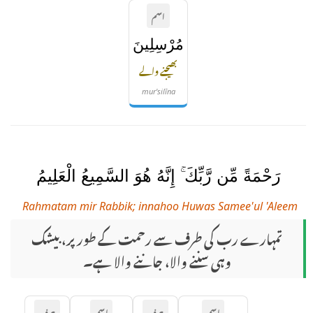
اسم
مُرْسِلِينَ
بھیجنے والے
mur'silīna
رَحْمَةً مِّن رَّبِّكَ ۚ إِنَّهُ هُوَ السَّمِيعُ الْعَلِيمُ
Rahmatam mir Rabbik; innahoo Huwas Samee'ul 'Aleem
تمہارے رب کی طرف سے رحمت کے طور پر، بیشک
وہی سننے والا، جاننے والا ہے۔
اسم
حرف
اسم
حرف