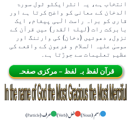
انتخاب ہے، یہ انٹرایکٹو ٹول سورۃ
الدخان کے معانی کو واضح کرتا ہے اور
قاری کو براہ راست الٰہی پیغام، ایک
بابرکت رات (لیلۃ القدر) میں قرآن کے
نزول، دھوئیں (دخان) کی وارننگ اور
موسیٰ علیہ السلام و فرعون کے واقعے کی
عظیم تعلیمات سے جوڑتا ہے۔
قرآن لفظ بہ لفظ – مرکزی صفحہ
اسم (Noun)
فعل (Verb)
حرف (Particle)