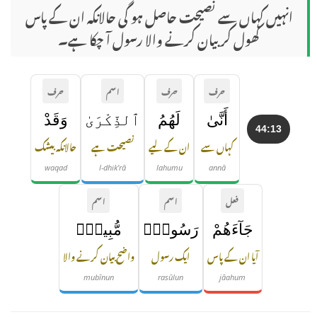
انہیں کہاں سے نصیحت حاصل ہو گی حالانکہ ان کے پاس
کھول کر بیان کرنے والا رسول آ چکا ہے۔
حرف
حرف
اسم
حرف
أَنَّىٰ
لَهُمُ
ٱلذِّكْرَىٰ
وَقَدْ
44:13
کہاں سے
ان کے لیے
نصیحت ہے
حالانکہ بیشک
waqad
l-dhik'rā
lahumu
annā
فعل
اسم
اسم
جَآءَهُمْ
رَسُولٌۭ
مُّبِينٌۭ
آیا ان کے پاس
ایک رسول
واضح بیان کرنے والا
mubīnun
rasūlun
jāahum