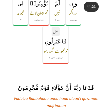
وَإِن
لَّمْ
تُؤْمِنُوا۟
لِى
44:21
اور اگر
نہیں
تم ایمان لاتے
مجھ پر
lī
tu'minū
lam
wa-in
فعل
فَٱعْتَزِلُونِ
تو مجھ سے الگ رہو
fa-iʿ'tazilūni
فَدَعَا رَبَّهُ أَنَّ هَٰؤُلَاءِ قَوْمٌ مُّجْرِمُونَ
Fada'aa Rabbahooo anna haaa'ulaaa'i qawmum
mujrimoon