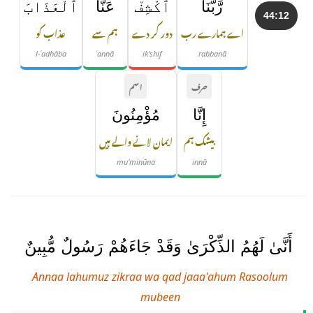
رَّبَّنَا
ٱكْشِفْ
عَنَّا
ٱلْعَذَابَ
44:12
اے ہمارے رب
دور کر دے
ہم سے
عذاب کو
l-ʿadhāba
ʿannā
ik'shif
rabbanā
حرف
اسم
إِنَّا
مُؤْمِنُونَ
بیشک ہم
ایمان لانے والے ہیں
mu'minūna
innā
أَنَّىٰ لَهُمُ الذِّكْرَىٰ وَقَدْ جَاءَهُمْ رَسُولٌ مُّبِينٌ
Annaa lahumuz zikraa wa qad jaaa'ahum Rasoolum
mubeen