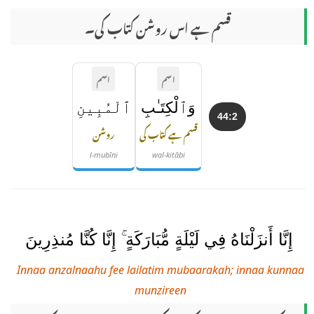
قسم ہے اس روشن کتاب کی۔
اسم
اسم
وَٱلْكِتَـٰبِ
ٱلْمُبِينِ
44:2
قسم ہے کتاب کی
روشن
l-mubīni
wal-kitābi
إِنَّا أَنزَلْنَاهُ فِي لَيْلَةٍ مُّبَارَكَةٍ ۚ إِنَّا كُنَّا مُنذِرِينَ
Innaa anzalnaahu fee lailatim mubaarakah; innaa kunnaa
munzireen