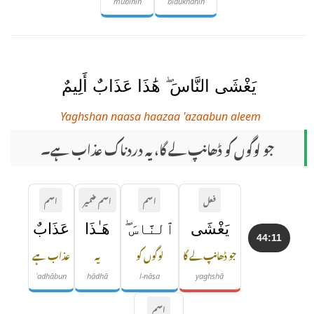
mubīnin
bidukhānin
يَغْشَى النَّاسَ ۖ هَٰذَا عَذَابٌ أَلِيمٌ
Yaghshan naasa haazaa 'azaabun aleem
جو لوگوں کو ڈھانپ لے گا، یہ دردناک عذاب ہے۔
فعل
اسم
اسم ضمیر
اسم
يَغْشَى
ٱلنَّاسَ ۖ
هَـٰذَا
عَذَابٌ
44:11
جو ڈھانپ لے گا
لوگوں کو
یہ
عذاب ہے
ʿadhābun
hādhā
l-nāsa
yaghshā
اسم