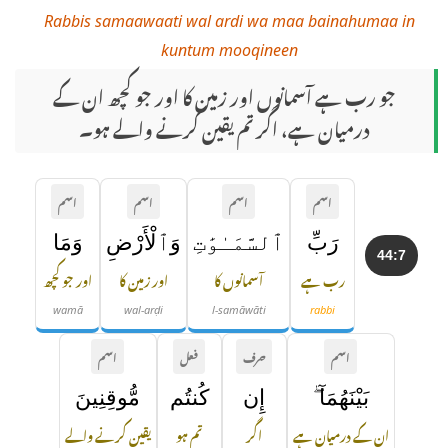
Rabbis samaawaati wal ardi wa maa bainahumaa in
kuntum mooqineen
جو رب ہے آسمانوں اور زمین کا اور جو کچھ ان کے
درمیان ہے، اگر تم یقین کرنے والے ہو۔
اسم
اسم
اسم
اسم
رَبِّ
ٱلسَّمَـٰوَٰتِ
وَٱلْأَرْضِ
وَمَا
44:7
رب ہے
آسمانوں کا
اور زمین کا
اور جو کچھ
wamā
wal-arḍi
l-samāwāti
rabbi
اسم
حرف
فعل
اسم
بَيْنَهُمَآ ۖ
إِن
كُنتُم
مُّوقِنِينَ
ان کے درمیان ہے
اگر
تم ہو
یقین کرنے والے