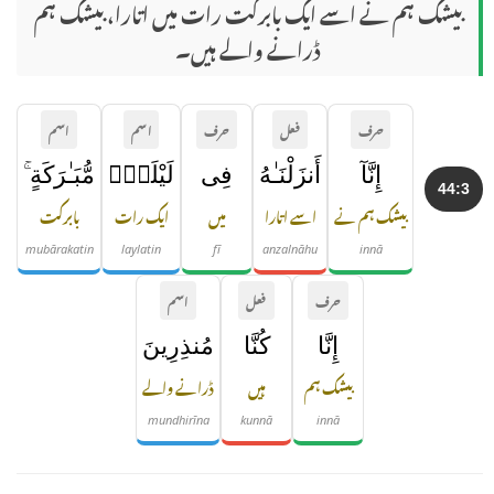
بیشک ہم نے اسے ایک بابرکت رات میں اتارا، بیشک ہم
ڈرانے والے ہیں۔
حرف
فعل
حرف
اسم
اسم
إِنَّآ
أَنزَلْنَـٰهُ
فِى
لَيْلَةٍۢ
مُّبَـٰرَكَةٍ ۚ
44:3
بیشک ہم نے
اسے اتارا
میں
ایک رات
بابرکت
mubārakatin
laylatin
fī
anzalnāhu
innā
حرف
فعل
اسم
إِنَّا
كُنَّا
مُنذِرِينَ
بیشک ہم
ہیں
ڈرانے والے
mundhirīna
kunnā
innā