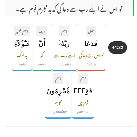
تو اس نے اپنے رب سے دعا کی کہ یہ مجرم قوم ہے۔
فعل
اسم
حرف
اسم ضمیر
فَدَعَا
رَبَّهُۥٓ
أَنَّ
هَـٰٓؤُلَآءِ
44:22
تو اس نے دعا کی
اپنے رب سے
کہ
یہ لوگ
hāulāi
anna
rabbahu
fadaʿā
اسم
اسم
قَوْمٌۭ
مُّجْرِمُونَ
قوم ہیں
مجرم
muj'rimūna
qawmun