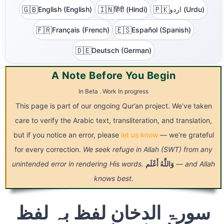
🇬🇧
🇮🇳
🇵🇰
اردو (Urdu)
हिंदी (Hindi)
English (English)
🇫🇷
🇪🇸
Français (French)
Español (Spanish)
🇩🇪
Deutsch (German)
A Note Before You Begin
In Beta . Work In progress
This page is part of our ongoing Qur’an project. We’ve taken
care to verify the Arabic text, transliteration, and translation,
but if you notice an error, please
let us know
— we’re grateful
for every correction.
We seek refuge in Allah (SWT) from any
— and Allah
وَاللَّهُ
أَعْلَم
unintended error in rendering His words.
knows best.
سورۃ الدخان لفظ بہ لفظ