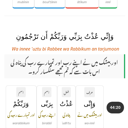
mubīnin
bisul'ṭānin
ātīkum
innī
وَإِنِّي عُذْتُ بِرَبِّي وَرَبِّكُمْ أَن تَرْجُمُونِ
Wa innee 'uztu bi Rabbee wa Rabbikum an tarjumoon
اور بیشک میں نے اپنے رب اور تمہارے رب کی پناہ لی
اس بات سے کہ تم مجھے سنگسار کرو۔
حرف
فعل
اسم
اسم
وَإِنِّى
عُذْتُ
بِرَبِّى
وَرَبِّكُمْ
44:20
اور بیشک میں نے
پناہ لی
اپنے رب کی
اور تمہارے رب کی
warabbikum
birabbī
ʿudh'tu
wa-innī