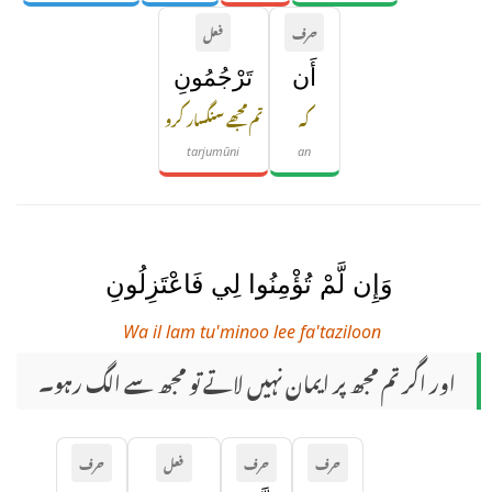
حرف
فعل
أَن
تَرْجُمُونِ
کہ
تم مجھے سنگسار کرو
tarjumūni
an
وَإِن لَّمْ تُؤْمِنُوا لِي فَاعْتَزِلُونِ
Wa il lam tu'minoo lee fa'taziloon
اور اگر تم مجھ پر ایمان نہیں لاتے تو مجھ سے الگ رہو۔
حرف
حرف
فعل
حرف