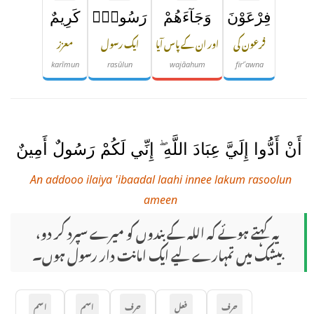
فِرْعَوْنَ
وَجَآءَهُمْ
رَسُولٌۭ
كَرِيمٌ
فرعون کی
اور ان کے پاس آیا
ایک رسول
معزز
karīmun
rasūlun
wajāahum
fir'ʿawna
أَنْ أَدُّوا إِلَيَّ عِبَادَ اللَّهِ ۖ إِنِّي لَكُمْ رَسُولٌ أَمِينٌ
An addooo ilaiya 'ibaadal laahi innee lakum rasoolun
ameen
یہ کہتے ہوئے کہ اللہ کے بندوں کو میرے سپرد کر دو،
بیشک میں تمہارے لیے ایک امانت دار رسول ہوں۔
حرف
فعل
حرف
اسم
اسم