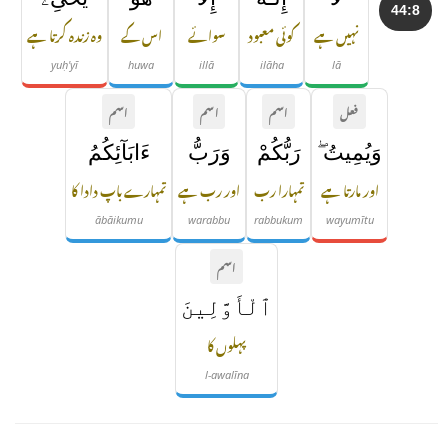
44:8
نہیں ہے
کوئی معبود
سوائے
اس کے
وہ زندہ کرتا ہے
yuḥ'yī
huwa
illā
ilāha
lā
فعل
اسم
اسم
اسم
وَيُمِيتُ ۖ
رَبُّكُمْ
وَرَبُّ
ءَابَآئِكُمُ
اور مارتا ہے
تمہارا رب
اور رب ہے
تمہارے باپ دادا کا
ābāikumu
warabbu
rabbukum
wayumītu
اسم
ٱلْأَوَّلِينَ
پہلوں کا
l-awalīna