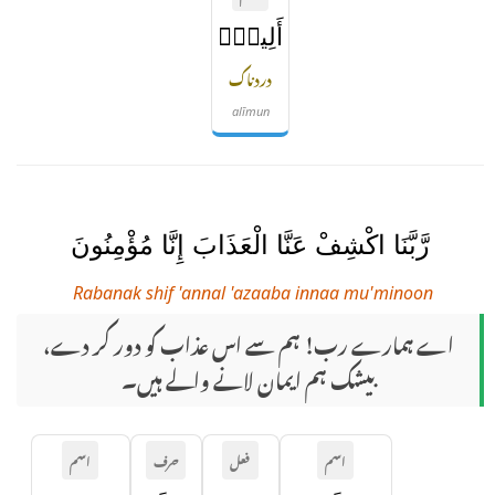
أَلِيمٌۭ
دردناک
alīmun
رَّبَّنَا اكْشِفْ عَنَّا الْعَذَابَ إِنَّا مُؤْمِنُونَ
Rabanak shif 'annal 'azaaba innaa mu'minoon
اے ہمارے رب! ہم سے اس عذاب کو دور کر دے،
بیشک ہم ایمان لانے والے ہیں۔
اسم
فعل
حرف
اسم