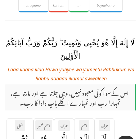
mūqinīna
kuntum
in
baynahumā
لَا إِلَٰهَ إِلَّا هُوَ يُحْيِي وَيُمِيتُ ۖ رَبُّكُمْ وَرَبُّ آبَائِكُمُ
الْأَوَّلِينَ
Laaa ilaaha illaa Huwa yuhyee wa yumeetu Rabbukum wa
Rabbu aabaaa'ikumul awwaleen
اس کے سوا کوئی معبود نہیں، وہی جِلاتا ہے اور مارتا ہے،
تمہارا رب اور تمہارے اگلے باپ دادا کا رب۔
حرف
اسم
حرف
اسم ضمیر
فعل
لَآ
إِلَـٰهَ
إِلَّا
هُوَ
يُحْىِۦ