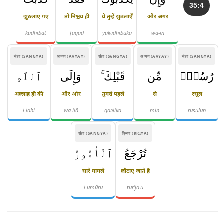
35:4
झुठलाए गए
तो निश्चय ही
ये तुम्हें झुठलाएँ
और अगर
kudhibat
faqad
yukadhibūka
wa-in
संज्ञा (SANGYA)
अव्यय (AVYAY)
संज्ञा (SANGYA)
अव्यय (AVYAY)
संज्ञा (SANGYA)
رُسُلٌۭ
مِّن
قَبْلِكَ ۚ
وَإِلَى
ٱللَّهِ
अल्लाह ही की
और ओर
तुमसे पहले
से
रसूल
l-lahi
wa-ilā
qablika
min
rusulun
संज्ञा (SANGYA)
क्रिया (KRIYA)
تُرْجَعُ
ٱلْأُمُورُ
सारे मामले
लौटाए जाते हैं
l-umūru
tur'jaʿu