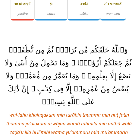
नष्ट हो जाएगी
ही
उनकी
और चालबाज़ी
yabūru
huwa
ulāika
wamakru
وَٱللَّهُ خَلَقَكُم مِّن تُرَابٍۢ ثُمَّ مِن نُّطْفَةٍۢ
ثُمَّ جَعَلَكُمْ أَزْوَٰجًۭا ۚ وَمَا تَحْمِلُ مِنْ أُنثَىٰ وَلَا
تَضَعُ إِلَّا بِعِلْمِهِۦ ۚ وَمَا يُعَمَّرُ مِن مُّعَمَّرٍۢ وَلَا
يُنقَصُ مِنْ عُمُرِهِۦٓ إِلَّا فِى كِتَـٰبٍ ۚ إِنَّ ذَٰلِكَ
عَلَى ٱللَّهِ يَسِيرٌۭ
wal-lahu khalaqakum min turābin thumma min nuṭ'fatin
thumma jaʿalakum azwājan wamā taḥmilu min unthā walā
taḍaʿu illā biʿil'mihi wamā yuʿammaru min muʿammarin