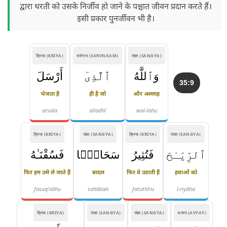
द्वारा धरती को उसके निर्जीव हो जाने के पश्चात जीवन प्रदान करते हैं।
इसी प्रकार पुनर्जीवन भी है।
क्रिया (KRIYA)
सर्वनाम (SARVNAAM)
संज्ञा (SANGYA)
وَٱللَّهُ
ٱلَّذِىٓ
أَرْسَلَ
35:9
भेजता है
ही है जो
और अल्लाह
arsala
alladhī
wal-lahu
क्रिया (KRIYA)
संज्ञा (SANGYA)
क्रिया (KRIYA)
संज्ञा (SANGYA)
ٱلرِّيَـٰحَ
فَتُثِيرُ
سَحَابًۭا
فَسُقْنَـٰهُ
फिर हम उसे ले जाते हैं
बादल
फिर वे उठाती हैं
हवाओं को
fasuq'nāhu
saḥāban
fatuthīru
l-riyāḥa
क्रिया (KRIYA)
संज्ञा (SANGYA)
संज्ञा (SANGYA)
अव्यय (AVYAY)