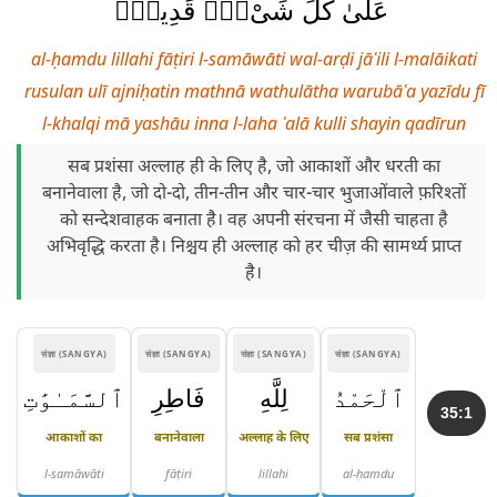
عَلَىٰ كُلِّ شَىْءٍۢ قَدِيرٌۭ
al-ḥamdu lillahi fāṭiri l-samāwāti wal-arḍi jāʿili l-malāikati
rusulan ulī ajniḥatin mathnā wathulātha warubāʿa yazīdu fī
l-khalqi mā yashāu inna l-laha ʿalā kulli shayin qadīrun
सब प्रशंसा अल्लाह ही के लिए है, जो आकाशों और धरती का
बनानेवाला है, जो दो-दो, तीन-तीन और चार-चार भुजाओंवाले फ़रिश्तों
को सन्देशवाहक बनाता है। वह अपनी संरचना में जैसी चाहता है
अभिवृद्धि करता है। निश्चय ही अल्लाह को हर चीज़ की सामर्थ्य प्राप्त
है।
संज्ञा (SANGYA)
संज्ञा (SANGYA)
संज्ञा (SANGYA)
संज्ञा (SANGYA)
ٱلْحَمْدُ
لِلَّهِ
فَاطِرِ
ٱلسَّمَـٰوَٰتِ
35:1
आकाशों का
बनानेवाला
अल्लाह के लिए
सब प्रशंसा
l-samāwāti
fāṭiri
lillahi
al-ḥamdu