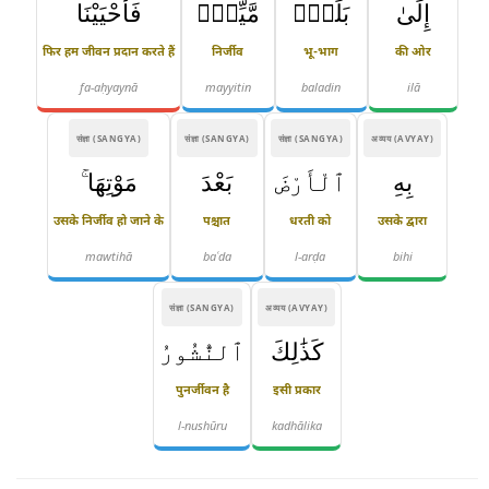
إِلَىٰ
بَلَدٍۢ
مَّيِّتٍۢ
فَأَحْيَيْنَا
फिर हम जीवन प्रदान करते हैं
निर्जीव
भू-भाग
की ओर
fa-aḥyaynā
mayyitin
baladin
ilā
संज्ञा (SANGYA)
संज्ञा (SANGYA)
संज्ञा (SANGYA)
अव्यय (AVYAY)
بِهِ
ٱلْأَرْضَ
بَعْدَ
مَوْتِهَا ۚ
उसके निर्जीव हो जाने के
पश्चात
धरती को
उसके द्वारा
mawtihā
baʿda
l-arḍa
bihi
संज्ञा (SANGYA)
अव्यय (AVYAY)
كَذَٰلِكَ
ٱلنُّشُورُ
पुनर्जीवन है
इसी प्रकार
l-nushūru
kadhālika