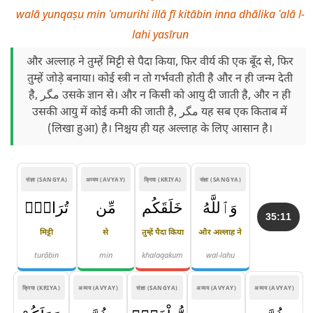
walā yunqaṣu min ʿumurihi illā fī kitābin inna dhālika ʿalā l-
lahi yasīrun
और अल्लाह ने तुम्हें मिट्टी से पैदा किया, फिर वीर्य की एक बूँद से, फिर
तुम्हें जोड़े बनाया। कोई स्त्री न तो गर्भवती होती है और न ही जन्म देती
है, مگر उसके ज्ञान से। और न किसी को आयु दी जाती है, और न ही
उसकी आयु में कोई कमी की जाती है, مگر यह सब एक किताब में
(लिखा हुआ) है। निश्चय ही यह अल्लाह के लिए आसान है।
संज्ञा (SANGYA)
अव्यय (AVYAY)
क्रिया (KRIYA)
संज्ञा (SANGYA)
وَٱللَّهُ
خَلَقَكُم
مِّن
تُرَابٍۢ
35:11
मिट्टी
से
तुम्हें पैदा किया
और अल्लाह ने
turābin
min
khalaqakum
wal-lahu
क्रिया (KRIYA)
अव्यय (AVYAY)
संज्ञा (SANGYA)
अव्यय (AVYAY)
अव्यय (AVYAY)