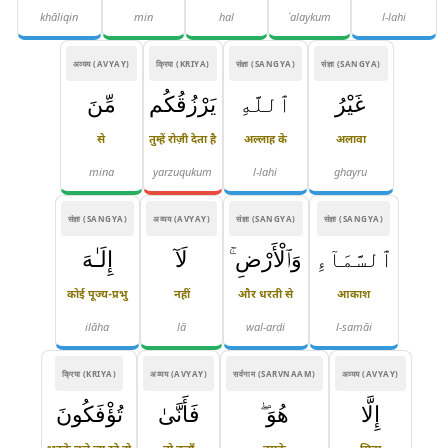
khāliqin
min
hal
ʿalaykum
l-lahi
अव्यय (AVYAY)
क्रिया (KRIYA)
संज्ञा (SANGYA)
संज्ञा (SANGYA)
غَيْرُ
ٱللَّهِ
يَرْزُقُكُم
مِّنَ
से
तुम्हें रोज़ी देता है
अल्लाह के
अलावा
mina
yarzuqukum
l-lahi
ghayru
संज्ञा (SANGYA)
अव्यय (AVYAY)
संज्ञा (SANGYA)
संज्ञा (SANGYA)
ٱلسَّمَآءِ
وَٱلْأَرْضِ ۚ
لَآ
إِلَـٰهَ
कोई पूज्य-प्रभु
नहीं
और धरती से
आकाश
ilāha
lā
wal-arḍi
l-samāi
क्रिया (KRIYA)
अव्यय (AVYAY)
सर्वनाम (SARVNAAM)
अव्यय (AVYAY)
إِلَّا
هُوَ ۖ
فَأَنَّىٰ
تُؤْفَكُونَ