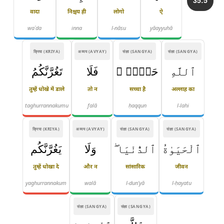
35:5
वादा
निश्चय ही
लोगो
ऐ
waʿda
inna
l-nāsu
yāayyuhā
क्रिया (KRIYA)
अव्यय (AVYAY)
संज्ञा (SANGYA)
संज्ञा (SANGYA)
ٱللَّهِ
حَقٌّۭ ۖ
فَلَا
تَغُرَّنَّكُمُ
तुम्हें धोखे में डाले
तो न
सच्चा है
अल्लाह का
taghurrannakumu
falā
ḥaqqun
l-lahi
क्रिया (KRIYA)
अव्यय (AVYAY)
संज्ञा (SANGYA)
संज्ञा (SANGYA)
ٱلْحَيَوٰةُ
ٱلدُّنْيَا ۖ
وَلَا
يَغُرَّنَّكُم
तुम्हें धोखा दे
और न
सांसारिक
जीवन
yaghurrannakum
walā
l-dun'yā
l-ḥayatu
संज्ञा (SANGYA)
संज्ञा (SANGYA)