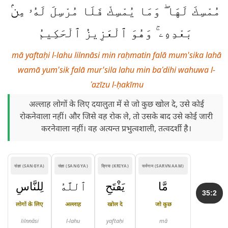
مُمْسِكَ لَهَا ۖ وَمَا يُمْسِكْ فَلَا مُرْسِلَ لَهُۥ مِنۢ
بَعْدِهِۦ ۚ وَهُوَ ٱلْعَزِيزُ ٱلْحَكِيمُ
mā yaftaḥi l-lahu lilnnāsi min raḥmatin falā mum'sika lahā
wamā yum'sik falā mur'sila lahu min baʿdihi wahuwa l-
ʿazīzu l-ḥakīmu
अल्लाह लोगों के लिए दयालुता में से जो कुछ खोल दे, उसे कोई
रोकनेवाला नहीं। और जिसे वह रोक ले, तो उसके बाद उसे कोई जारी
करनेवाला नहीं। वह अत्यन्त प्रभुत्वशाली, तत्वदर्शी है।
संज्ञा (SANGYA)
संज्ञा (SANGYA)
क्रिया (KRIYA)
सर्वनाम (SARVNAAM)
مَّا
يَفْتَحِ
ٱللَّهُ
لِلنَّاسِ
35:2
लोगों के लिए
अल्लाह
खोल दे
जो कुछ
lilnnāsi
l-lahu
yaftaḥi
mā