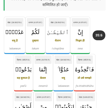
सम्मिलित हो जाएँ।
संज्ञा (SANGYA)
अव्यय (AVYAY)
संज्ञा (SANGYA)
अव्यय (AVYAY)
إِنَّ
ٱلشَّيْطَـٰنَ
لَكُمْ
عَدُوٌّۭ
35:6
शत्रु है
तुम्हारा
शैतान
निश्चय ही
ʿaduwwun
lakum
l-shayṭāna
inna
क्रिया (KRIYA)
अव्यय (AVYAY)
संज्ञा (SANGYA)
क्रिया (KRIYA)
فَٱتَّخِذُوهُ
عَدُوًّا ۚ
إِنَّمَا
يَدْعُوا۟
वह बुलाता है
केवल
शत्रु
तो उसे समझो
yadʿū
innamā
ʿaduwwan
fa-ittakhidhūhu
संज्ञा (SANGYA)
अव्यय (AVYAY)
क्रिया (KRIYA)
संज्ञा (SANGYA)
حِزْبَهُۥ
لِيَكُونُوا۟
مِنْ
أَصْحَـٰبِ