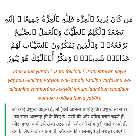
مَن كَانَ يُرِيدُ ٱلْعِزَّةَ فَلِلَّهِ ٱلْعِزَّةُ جَمِيعًا ۚ إِلَيْهِ
يَصْعَدُ ٱلْكَلِمُ ٱلطَّيِّبُ وَٱلْعَمَلُ ٱلصَّـٰلِحُ
يَرْفَعُهُۥ ۚ وَٱلَّذِينَ يَمْكُرُونَ ٱلسَّيِّـَٔاتِ لَهُمْ
عَذَابٌۭ شَدِيدٌۭ ۖ وَمَكْرُ أُو۟لَـٰٓئِكَ هُوَ يَبُورُ
man kāna yurīdu l-ʿizata falillahi l-ʿizatu jamīʿan ilayhi
yaṣʿadu l-kalimu l-ṭayibu wal-ʿamalu l-ṣāliḥu yarfaʿuhu wa-
alladhīna yamkurūna l-sayiāti lahum ʿadhābun shadīdun
wamakru ulāika huwa yabūru
जो कोई प्रभुत्व चाहता है, तो (उसे जानना चाहिए कि) प्रभुत्व तो सारा
का सारा अल्लाह ही के लिए है। उसी की ओर पवित्र वचन चढ़ते हैं,
और अच्छा कर्म उसे ऊँचा उठाता है। और जो लोग बुरी चालें चलते हैं,
उनके लिए कठोर यातना है, और उनकी चालबाज़ी ही नष्ट हो जाएगी।