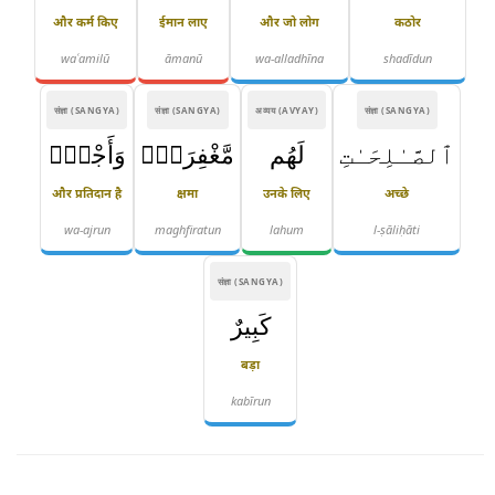
और कर्म किए
ईमान लाए
और जो लोग
कठोर
waʿamilū
āmanū
wa-alladhīna
shadīdun
संज्ञा (SANGYA)
संज्ञा (SANGYA)
अव्यय (AVYAY)
संज्ञा (SANGYA)
ٱلصَّـٰلِحَـٰتِ
لَهُم
مَّغْفِرَةٌۭ
وَأَجْرٌۭ
और प्रतिदान है
क्षमा
उनके लिए
अच्छे
wa-ajrun
maghfiratun
lahum
l-ṣāliḥāti
संज्ञा (SANGYA)
كَبِيرٌ
बड़ा
kabīrun