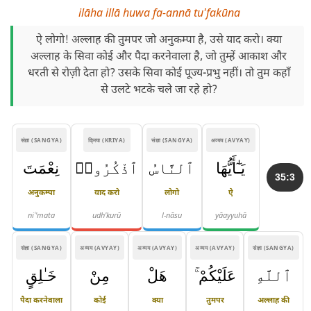
ilāha illā huwa fa-annā tu'fakūna
ऐ लोगो! अल्लाह की तुमपर जो अनुकम्पा है, उसे याद करो। क्या
अल्लाह के सिवा कोई और पैदा करनेवाला है, जो तुम्हें आकाश और
धरती से रोज़ी देता हो? उसके सिवा कोई पूज्य-प्रभु नहीं। तो तुम कहाँ
से उलटे भटके चले जा रहे हो?
संज्ञा (SANGYA)
क्रिया (KRIYA)
संज्ञा (SANGYA)
अव्यय (AVYAY)
يَـٰٓأَيُّهَا
ٱلنَّاسُ
ٱذْكُرُوا۟
نِعْمَتَ
35:3
अनुकम्पा
याद करो
लोगो
ऐ
niʿ'mata
udh'kurū
l-nāsu
yāayyuhā
संज्ञा (SANGYA)
अव्यय (AVYAY)
अव्यय (AVYAY)
अव्यय (AVYAY)
संज्ञा (SANGYA)
ٱللَّهِ
عَلَيْكُمْ ۚ
هَلْ
مِنْ
خَـٰلِقٍ
पैदा करनेवाला
कोई
क्या
तुमपर
अल्लाह की