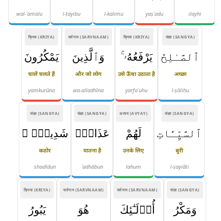
wal-ʿamalu
l-ṭayibu
l-kalimu
yaṣʿadu
ilayhi
क्रिया (KRIYA)
सर्वनाम (SARVNAAM)
क्रिया (KRIYA)
संज्ञा (SANGYA)
ٱلصَّـٰلِحُ
يَرْفَعُهُۥ ۚ
وَٱلَّذِينَ
يَمْكُرُونَ
चालें चलते हैं
और जो लोग
उसे ऊँचा उठाता है
अच्छा
yamkurūna
wa-alladhīna
yarfaʿuhu
l-ṣāliḥu
संज्ञा (SANGYA)
संज्ञा (SANGYA)
अव्यय (AVYAY)
संज्ञा (SANGYA)
ٱلسَّيِّـَٔاتِ
لَهُمْ
عَذَابٌۭ
شَدِيدٌۭ ۖ
कठोर
यातना है
उनके लिए
बुरी
shadīdun
ʿadhābun
lahum
l-sayiāti
क्रिया (KRIYA)
सर्वनाम (SARVNAAM)
सर्वनाम (SARVNAAM)
संज्ञा (SANGYA)
وَمَكْرُ
أُو۟لَـٰٓئِكَ
هُوَ
يَبُورُ