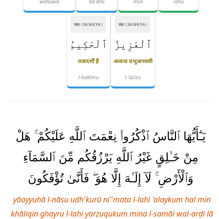
wahuwa
baʿdihi
min
lahu
संज्ञा (SANGYA)
संज्ञा (SANGYA)
ٱلْعَزِيزُ
ٱلْحَكِيمُ
तत्वदर्शी है
अत्यन्त प्रभुत्वशाली
l-ḥakīmu
l-ʿazīzu
يَـٰٓأَيُّهَا ٱلنَّاسُ ٱذْكُرُوا۟ نِعْمَتَ ٱللَّهِ عَلَيْكُمْ ۚ هَلْ
مِنْ خَـٰلِقٍ غَيْرُ ٱللَّهِ يَرْزُقُكُم مِّنَ ٱلسَّمَآءِ
وَٱلْأَرْضِ ۚ لَآ إِلَـٰهَ إِلَّا هُوَ ۖ فَأَنَّىٰ تُؤْفَكُونَ
yāayyuhā l-nāsu udh'kurū niʿ'mata l-lahi ʿalaykum hal min
khāliqin ghayru l-lahi yarzuqukum mina l-samāi wal-arḍi lā