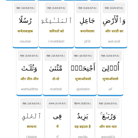
संज्ञा (SANGYA)
संज्ञा (SANGYA)
संज्ञा (SANGYA)
संज्ञा (SANGYA)
وَٱلْأَرْضِ
جَاعِلِ
ٱلْمَلَـٰٓئِكَةِ
رُسُلًا
सन्देशवाहक
फ़रिश्तों को
बनानेवाला
और धरती का
rusulan
l-malāikati
jāʿili
wal-arḍi
संज्ञा (SANGYA)
संज्ञा (SANGYA)
संज्ञा (SANGYA)
संज्ञा (SANGYA)
أُو۟لِىٓ
أَجْنِحَةٍۢ
مَّثْنَىٰ
وَثُلَـٰثَ
और तीन-तीन
दो-दो
भुजाओंवाले
भुजाओंवाले
wathulātha
mathnā
ajniḥatin
ulī
संज्ञा (SANGYA)
अव्यय (AVYAY)
क्रिया (KRIYA)
संज्ञा (SANGYA)
وَرُبَـٰعَ ۚ
يَزِيدُ
فِى
ٱلْخَلْقِ
संरचना
में
वह बढ़ाता है
और चार-चार
l-khalqi
fī
yazīdu
warubāʿa