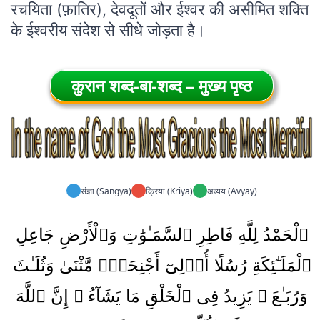
रचयिता (फ़ातिर), देवदूतों और ईश्वर की असीमित शक्ति
के ईश्वरीय संदेश से सीधे जोड़ता है।
कुरान शब्द-बा-शब्द – मुख्य पृष्ठ
संज्ञा (Sangya)
क्रिया (Kriya)
अव्यय (Avyay)
ٱلْحَمْدُ لِلَّهِ فَاطِرِ ٱلسَّمَـٰوَٰتِ وَٱلْأَرْضِ جَاعِلِ
ٱلْمَلَـٰٓئِكَةِ رُسُلًا أُو۟لِىٓ أَجْنِحَةٍۢ مَّثْنَىٰ وَثُلَـٰثَ
وَرُبَـٰعَ ۚ يَزِيدُ فِى ٱلْخَلْقِ مَا يَشَآءُ ۚ إِنَّ ٱللَّهَ