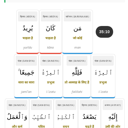
क्रिया (KRIYA)
क्रिया (KRIYA)
सर्वनाम (SARVNAAM)
مَن
كَانَ
يُرِيدُ
35:10
चाहता है
चाहता है
जो कोई
yurīdu
kāna
man
संज्ञा (SANGYA)
संज्ञा (SANGYA)
संज्ञा (SANGYA)
संज्ञा (SANGYA)
ٱلْعِزَّةَ
فَلِلَّهِ
ٱلْعِزَّةُ
جَمِيعًا ۚ
सारा का सारा
प्रभुत्व
तो अल्लाह के लिए है
प्रभुत्व
jamīʿan
l-ʿizatu
falillahi
l-ʿizata
संज्ञा (SANGYA)
संज्ञा (SANGYA)
संज्ञा (SANGYA)
क्रिया (KRIYA)
अव्यय (AVYAY)
إِلَيْهِ
يَصْعَدُ
ٱلْكَلِمُ
ٱلطَّيِّبُ
وَٱلْعَمَلُ
और कर्म
पवित्र
वचन
चढ़ते हैं
उसी की ओर