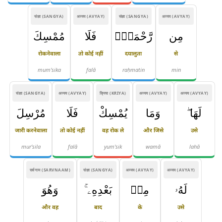
संज्ञा (SANGYA)
अव्यय (AVYAY)
संज्ञा (SANGYA)
अव्यय (AVYAY)
مِن
رَّحْمَةٍۢ
فَلَا
مُمْسِكَ
रोकनेवाला
तो कोई नहीं
दयालुता
से
mum'sika
falā
raḥmatin
min
संज्ञा (SANGYA)
अव्यय (AVYAY)
क्रिया (KRIYA)
अव्यय (AVYAY)
अव्यय (AVYAY)
لَهَا ۖ
وَمَا
يُمْسِكْ
فَلَا
مُرْسِلَ
जारी करनेवाला
तो कोई नहीं
वह रोक ले
और जिसे
उसे
mur'sila
falā
yum'sik
wamā
lahā
सर्वनाम (SARVNAAM)
संज्ञा (SANGYA)
अव्यय (AVYAY)
अव्यय (AVYAY)
لَهُۥ
مِنۢ
بَعْدِهِۦ ۚ
وَهُوَ
और वह
बाद
के
उसे