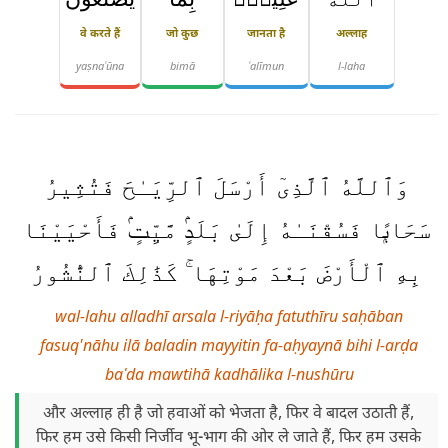
वे करते हैं
जो कुछ
जानता है
अल्लाह
yaṣnaʿūna
bimā
ʿalīmun
l-laha
وَٱللَّهُ ٱلَّذِىٓ أَرْسَلَ ٱلرِّيَـٰحَ فَتُثِيرُ
سَحَابًۭا فَسُقْنَـٰهُ إِلَىٰ بَلَدٍۢ مَّيِّتٍۢ فَأَحْيَيْنَا
بِهِ ٱلْأَرْضَ بَعْدَ مَوْتِهَا ۚ كَذَٰلِكَ ٱلنُّشُورُ
wal-lahu alladhī arsala l-riyāḥa fatuthīru saḥāban
fasuq'nāhu ilā baladin mayyitin fa-aḥyaynā bihi l-arḍa
baʿda mawtihā kadhālika l-nushūru
और अल्लाह ही है जो हवाओं को भेजता है, फिर वे बादल उठाती हैं,
फिर हम उसे किसी निर्जीव भू-भाग की ओर ले जाते हैं, फिर हम उसके