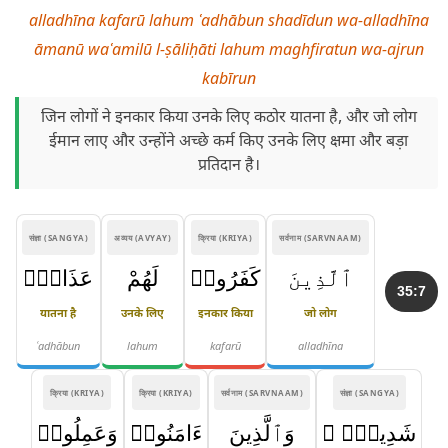
alladhīna kafarū lahum ʿadhābun shadīdun wa-alladhīna
āmanū waʿamilū l-ṣāliḥāti lahum maghfiratun wa-ajrun
kabīrun
जिन लोगों ने इनकार किया उनके लिए कठोर यातना है, और जो लोग
ईमान लाए और उन्होंने अच्छे कर्म किए उनके लिए क्षमा और बड़ा
प्रतिदान है।
संज्ञा (SANGYA)
अव्यय (AVYAY)
क्रिया (KRIYA)
सर्वनाम (SARVNAAM)
ٱلَّذِينَ
كَفَرُوا۟
لَهُمْ
عَذَابٌۭ
35:7
यातना है
उनके लिए
इनकार किया
जो लोग
ʿadhābun
lahum
kafarū
alladhīna
क्रिया (KRIYA)
क्रिया (KRIYA)
सर्वनाम (SARVNAAM)
संज्ञा (SANGYA)
شَدِيدٌۭ ۖ
وَٱلَّذِينَ
ءَامَنُوا۟
وَعَمِلُوا۟