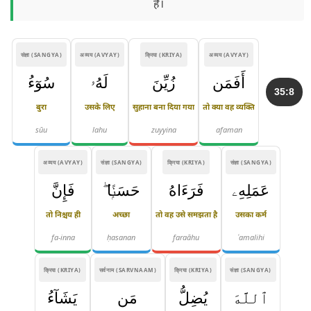
हैं।
संज्ञा (SANGYA)
अव्यय (AVYAY)
क्रिया (KRIYA)
अव्यय (AVYAY)
أَفَمَن
زُيِّنَ
لَهُۥ
سُوٓءُ
35:8
बुरा
उसके लिए
सुहाना बना दिया गया
तो क्या वह व्यक्ति
sūu
lahu
zuyyina
afaman
अव्यय (AVYAY)
संज्ञा (SANGYA)
क्रिया (KRIYA)
संज्ञा (SANGYA)
عَمَلِهِۦ
فَرَءَاهُ
حَسَنًۭا ۖ
فَإِنَّ
तो निश्चय ही
अच्छा
तो वह उसे समझता है
उसका कर्म
fa-inna
ḥasanan
faraāhu
ʿamalihi
क्रिया (KRIYA)
सर्वनाम (SARVNAAM)
क्रिया (KRIYA)
संज्ञा (SANGYA)
ٱللَّهَ
يُضِلُّ
مَن
يَشَآءُ