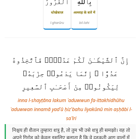
بِٱللَّهِ
ٱلْغَرُورُ
धोखेबाज़
अल्लाह के बारे में
l-gharūru
bil-lahi
إِنَّ ٱلشَّيْطَـٰنَ لَكُمْ عَدُوٌّۭ فَٱتَّخِذُوهُ
عَدُوًّا ۚ إِنَّمَا يَدْعُوا۟ حِزْبَهُۥ
لِيَكُونُوا۟ مِنْ أَصْحَـٰبِ ٱلسَّعِيرِ
inna l-shayṭāna lakum ʿaduwwun fa-ittakhidhūhu
ʿaduwwan innamā yadʿū ḥiz'bahu liyakūnū min aṣḥābi l-
saʿīri
निश्चय ही शैतान तुम्हारा शत्रु है, तो तुम भी उसे शत्रु ही समझो। वह तो
अपने गिरोह को केवल इसलिए बुलाता है कि वे दहकती आग वालों में