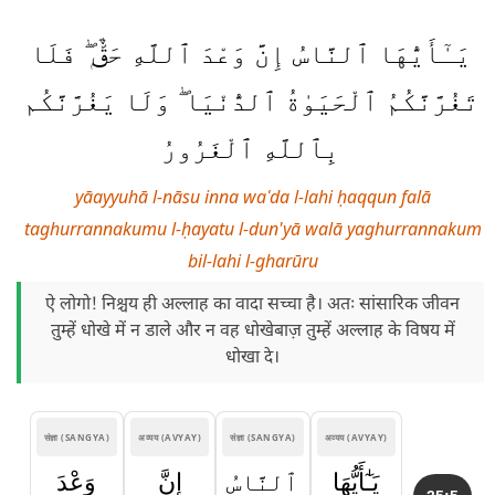
يَـٰٓأَيُّهَا ٱلنَّاسُ إِنَّ وَعْدَ ٱللَّهِ حَقٌّۭ ۖ فَلَا
تَغُرَّنَّكُمُ ٱلْحَيَوٰةُ ٱلدُّنْيَا ۖ وَلَا يَغُرَّنَّكُم
بِٱللَّهِ ٱلْغَرُورُ
yāayyuhā l-nāsu inna waʿda l-lahi ḥaqqun falā
taghurrannakumu l-ḥayatu l-dun'yā walā yaghurrannakum
bil-lahi l-gharūru
ऐ लोगो! निश्चय ही अल्लाह का वादा सच्चा है। अतः सांसारिक जीवन
तुम्हें धोखे में न डाले और न वह धोखेबाज़ तुम्हें अल्लाह के विषय में
धोखा दे।
संज्ञा (SANGYA)
अव्यय (AVYAY)
संज्ञा (SANGYA)
अव्यय (AVYAY)
يَـٰٓأَيُّهَا
ٱلنَّاسُ
إِنَّ
وَعْدَ