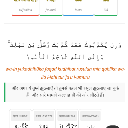
भटके चले जा रहे हो
तो कहाँ
उसके
सिवा
tu'fakūna
fa-annā
huwa
illā
وَإِن يُكَذِّبُوكَ فَقَدْ كُذِّبَتْ رُسُلٌۭ مِّن قَبْلِكَ ۚ
وَإِلَى ٱللَّهِ تُرْجَعُ ٱلْأُمُورُ
wa-in yukadhibūka faqad kudhibat rusulun min qablika wa-
ilā l-lahi tur'jaʿu l-umūru
और अगर ये तुम्हें झुठलाएँ तो तुमसे पहले भी रसूल झुठलाए जा चुके
हैं। और सारे मामले अल्लाह ही की ओर लौटते हैं।
क्रिया (KRIYA)
अव्यय (AVYAY)
क्रिया (KRIYA)
अव्यय (AVYAY)
وَإِن
يُكَذِّبُوكَ
فَقَدْ
كُذِّبَتْ