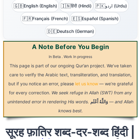
🇬🇧
🇮🇳
🇵🇰
English (English)
हिंदी (Hindi)
اردو (Urdu)
🇫🇷
🇪🇸
Français (French)
Español (Spanish)
🇩🇪
Deutsch (German)
A Note Before You Begin
In Beta . Work In progress
This page is part of our ongoing Qur’an project. We’ve taken
care to verify the Arabic text, transliteration, and translation,
but if you notice an error, please
let us know
— we’re grateful
for every correction.
We seek refuge in Allah (SWT) from any
unintended error in rendering His words.
أَعْلَم
وَاللَّهُ
— and Allah
knows best.
सूरह फ़ातिर शब्द-दर-शब्द हिंदी |