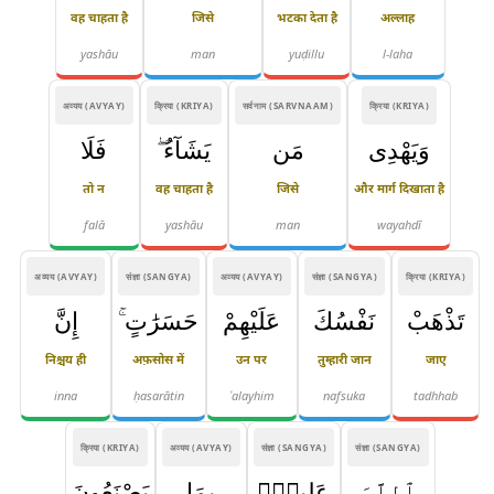
वह चाहता है
जिसे
भटका देता है
अल्लाह
yashāu
man
yuḍillu
l-laha
अव्यय (AVYAY)
क्रिया (KRIYA)
सर्वनाम (SARVNAAM)
क्रिया (KRIYA)
وَيَهْدِى
مَن
يَشَآءُ ۖ
فَلَا
तो न
वह चाहता है
जिसे
और मार्ग दिखाता है
falā
yashāu
man
wayahdī
अव्यय (AVYAY)
संज्ञा (SANGYA)
अव्यय (AVYAY)
संज्ञा (SANGYA)
क्रिया (KRIYA)
تَذْهَبْ
نَفْسُكَ
عَلَيْهِمْ
حَسَرَٰتٍ ۚ
إِنَّ
निश्चय ही
अफ़सोस में
उन पर
तुम्हारी जान
जाए
inna
ḥasarātin
ʿalayhim
nafsuka
tadhhab
क्रिया (KRIYA)
अव्यय (AVYAY)
संज्ञा (SANGYA)
संज्ञा (SANGYA)
ٱللَّهَ
عَلِيمٌۢ
بِمَا
يَصْنَعُونَ