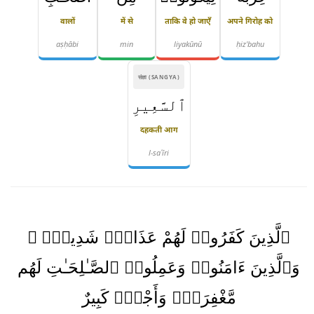
वालों
में से
ताकि वे हो जाएँ
अपने गिरोह को
aṣḥābi
min
liyakūnū
ḥiz'bahu
संज्ञा (SANGYA)
ٱلسَّعِيرِ
दहकती आग
l-saʿīri
ٱلَّذِينَ كَفَرُوا۟ لَهُمْ عَذَابٌۭ شَدِيدٌۭ ۖ
وَٱلَّذِينَ ءَامَنُوا۟ وَعَمِلُوا۟ ٱلصَّـٰلِحَـٰتِ لَهُم
مَّغْفِرَةٌۭ وَأَجْرٌۭ كَبِيرٌ