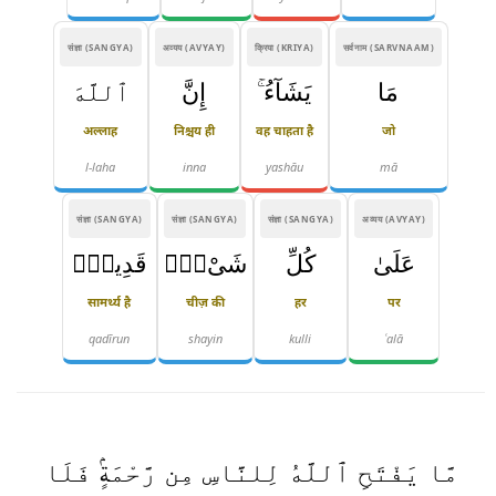
संज्ञा (SANGYA)
अव्यय (AVYAY)
क्रिया (KRIYA)
सर्वनाम (SARVNAAM)
مَا
يَشَآءُ ۚ
إِنَّ
ٱللَّهَ
अल्लाह
निश्चय ही
वह चाहता है
जो
l-laha
inna
yashāu
mā
संज्ञा (SANGYA)
संज्ञा (SANGYA)
संज्ञा (SANGYA)
अव्यय (AVYAY)
عَلَىٰ
كُلِّ
شَىْءٍۢ
قَدِيرٌۭ
सामर्थ्य है
चीज़ की
हर
पर
qadīrun
shayin
kulli
ʿalā
مَّا يَفْتَحِ ٱللَّهُ لِلنَّاسِ مِن رَّحْمَةٍۢ فَلَا